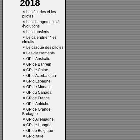
2018
¤
Les écuries et les
pilotes
¤
Les changements /
évolutions
¤
Les transferts
¤
Le calendrier / les
circuits
¤
Le casque des pilotes
¤
Les classements
¤
GP d'Australie
¤
GP de Bahrein
¤
GP de Chine
¤
GP d'Azerbaïdjan
¤
GP d'Espagne
¤
GP de Monaco
¤
GP du Canada
¤
GP de France
¤
GP d'Autriche
¤
GP de Grande
Bretagne
¤
GP d'Allemagne
¤
GP de Hongrie
¤
GP de Belgique
¤
GP d'Italie