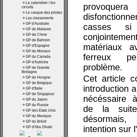
¤
Le calendrier / les
provo
circuits
¤
Le casque des pilotes
disfonctio
¤
Les classements
¤
GP d'Australie
casses si
¤
GP de Malaisie
conjointem
¤
GP de Chine
¤
GP de Bahrein
matériaux a
¤
GP d'Espagne
¤
GP de Monaco
ferreux p
¤
GP du Canada
¤
GP d'Autriche
problème.
¤
GP de Grande
Bretagne
Cet article c
¤
GP de Hongrie
¤
GP de Belgique
introduction 
¤
GP d'Italie
¤
GP de Singapour
nécéssaire 
¤
GP du Japon
¤
GP du Russie
de la suit
¤
GP des Etats Unis
¤
GP du Mexique
désormais,
¤
GP du Brésil
intention sur
¤
GP d'Abu Dhabi