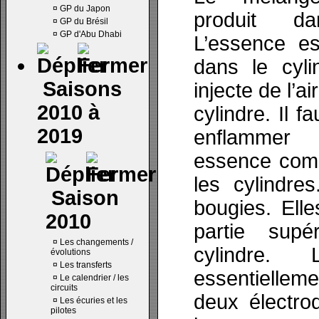
¤
GP du Japon
produit da
¤
GP du Brésil
¤
GP d'Abu Dhabi
L’essence es
dans le cylin
Saisons
injecte de l’a
2010 à
cylindre. Il f
2019
enflammer 
essence com
les cylindre
Saison
bougies. Elle
2010
partie sup
¤
Les changements /
cylindre.
évolutions
¤
Les transferts
essentielle
¤
Le calendrier / les
circuits
deux électro
¤
Les écuries et les
pilotes