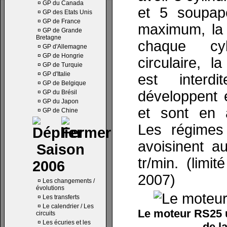
¤
GP du Canada
et 5 soupap
¤
GP des Etats Unis
¤
GP de France
maximum, la 
¤
GP de Grande
Bretagne
chaque cyl
¤
GP d'Allemagne
¤
GP de Hongrie
circulaire, 
¤
GP de Turquie
¤
GP d'Italie
est interd
¤
GP de Belgique
développent 
¤
GP du Brésil
¤
GP du Japon
et sont en
¤
GP de Chine
Les régimes
avoisinent a
Saison
tr/min. (limi
2006
2007)
¤
Les changements /
évolutions
¤
Les transferts
¤
Le calendrier / Les
Le moteur RS25 u
circuits
¤
Les écuries et les
de l