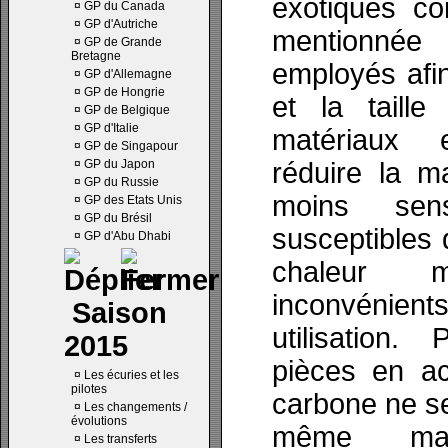
exotiques c
¤
GP du Canada
¤
GP d'Autriche
mentionnée
¤
GP de Grande
Bretagne
employés afin
¤
GP d'Allemagne
¤
GP de Hongrie
et la taill
¤
GP de Belgique
¤
GP d'Italie
matériaux 
¤
GP de Singapour
¤
GP du Japon
réduire la m
¤
GP du Russie
moins sen
¤
GP des Etats Unis
¤
GP du Brésil
susceptibles 
¤
GP d'Abu Dhabi
chaleur 
inconvénient
Saison
utilisation
2015
pièces en ac
¤
Les écuries et les
pilotes
carbone ne se
¤
Les changements /
évolutions
même man
¤
Les transferts