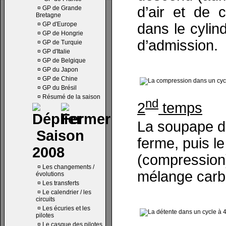
d’air et de 
¤
GP de Grande
Bretagne
dans le cylin
¤
GP d'Europe
¤
GP de Hongrie
d’admission.
¤
GP de Turquie
¤
GP d'Italie
¤
GP de Belgique
¤
GP du Japon
¤
GP de Chine
¤
GP du Brésil
¤
Résumé de la saison
nd
2
temps
La soupape d
Saison
ferme, puis l
2008
(compression
¤
Les changements /
mélange carbu
évolutions
¤
Les transferts
¤
Le calendrier / les
circuits
¤
Les écuries et les
pilotes
¤
Le casque des pilotes