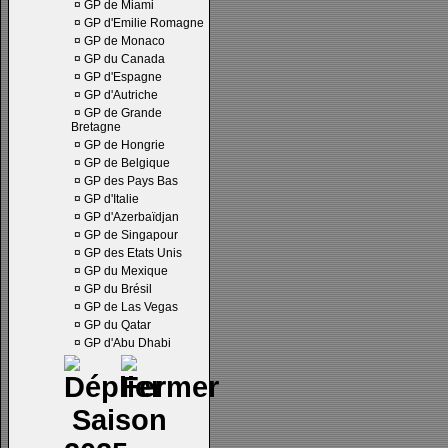
¤
GP de Miami
¤
GP d'Emilie Romagne
¤
GP de Monaco
¤
GP du Canada
¤
GP d'Espagne
¤
GP d'Autriche
¤
GP de Grande
Bretagne
¤
GP de Hongrie
¤
GP de Belgique
¤
GP des Pays Bas
¤
GP d'Italie
¤
GP d'Azerbaïdjan
¤
GP de Singapour
¤
GP des Etats Unis
¤
GP du Mexique
¤
GP du Brésil
¤
GP de Las Vegas
¤
GP du Qatar
¤
GP d'Abu Dhabi
Saison