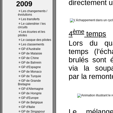
directement ut
2009
¤
Les changements /
évolutions
¤
Les transferts
¤
Le calendrier / les
circuits
ème
4
temps
¤
Les écuries et les
pilotes
¤
Le casque des pilotes
Lors du qua
¤
Les classements
¤
GP d'Australie
temps (l’éc
¤
GP de Malaisie
brulés sont 
¤
GP de Chine
¤
GP de Bahrein
via la soup
¤
GP d'Espagne
¤
GP de Monaco
par la remont
¤
GP de Turquie
¤
GP de Grande
Bretagne
¤
GP d'Allemagne
¤
GP de Hongrie
¤
GP d'Europe
¤
GP de Belgique
¤
GP d'Italie
Le mélange
¤
GP de Singapour