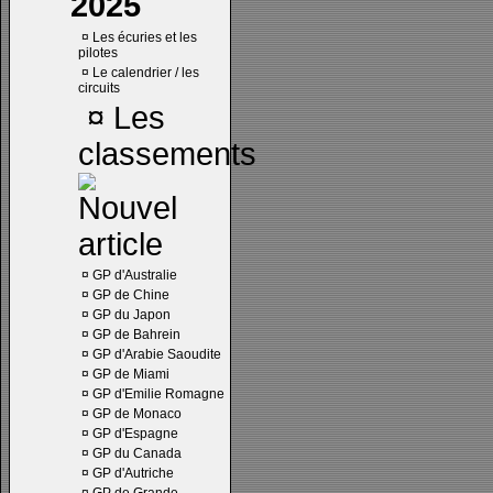
2025
¤
Les écuries et les
pilotes
¤
Le calendrier / les
circuits
¤
Les
classements
¤
GP d'Australie
¤
GP de Chine
¤
GP du Japon
¤
GP de Bahrein
¤
GP d'Arabie Saoudite
¤
GP de Miami
¤
GP d'Emilie Romagne
¤
GP de Monaco
¤
GP d'Espagne
¤
GP du Canada
¤
GP d'Autriche