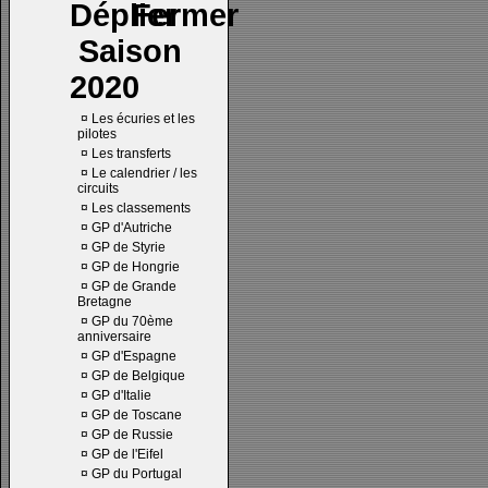
Saison
2020
¤
Les écuries et les
pilotes
¤
Les transferts
¤
Le calendrier / les
circuits
¤
Les classements
¤
GP d'Autriche
¤
GP de Styrie
¤
GP de Hongrie
¤
GP de Grande
Bretagne
¤
GP du 70ème
anniversaire
¤
GP d'Espagne
¤
GP de Belgique
¤
GP d'Italie
¤
GP de Toscane
¤
GP de Russie
¤
GP de l'Eifel
¤
GP du Portugal