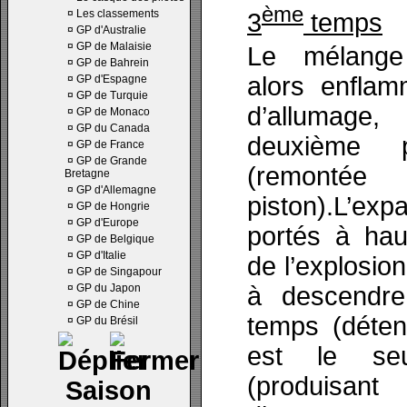
ème
¤
Les classements
3
temps
¤
GP d'Australie
¤
GP de Malaisie
Le mélange 
¤
GP de Bahrein
alors enfla
¤
GP d'Espagne
¤
GP de Turquie
d’allumage
¤
GP de Monaco
¤
GP du Canada
deuxième 
¤
GP de France
¤
GP de Grande
(remonté
Bretagne
¤
GP d'Allemagne
piston).L’
¤
GP de Hongrie
¤
GP d'Europe
portés à hau
¤
GP de Belgique
¤
GP d'Italie
de l’explosion
¤
GP de Singapour
¤
GP du Japon
à descendre
¤
GP de Chine
temps (déte
¤
GP du Brésil
est le se
(produisa
Saison