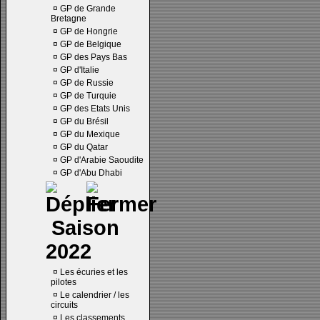
¤
GP de Grande
Bretagne
¤
GP de Hongrie
¤
GP de Belgique
¤
GP des Pays Bas
¤
GP d'Italie
¤
GP de Russie
¤
GP de Turquie
¤
GP des Etats Unis
¤
GP du Brésil
¤
GP du Mexique
¤
GP du Qatar
¤
GP d'Arabie Saoudite
¤
GP d'Abu Dhabi
Saison
2022
¤
Les écuries et les
pilotes
¤
Le calendrier / les
circuits
¤
Les classements