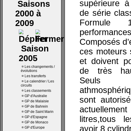
supérieure à
Saisons
de série cla
2000 à
Formule 
2009
performanc
Composés d’e
Saison
ces moteurs 
2005
et doivent p
¤
Les changements /
de très hau
évolutions
¤
Les transferts
Seuls 
¤
Le calendrier / Les
circuits
athmosphériq
¤
Les classements
¤
GP d'Australie
sont autoris
¤
GP de Malaisie
¤
GP de Bahrein
actuelleme
¤
GP de Saint Marin
litres,tous 
¤
GP d'Espagne
¤
GP de Monaco
avoir 8 cylind
¤
GP d'Europe