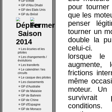
¤
GP d'Inde
pour tourner
¤
GP d'Abu Dhabi
¤
GP des Etats Unis
que les mote
¤
GP du Brésil
penser légit
tourner un mo
Saison
double la pu
2014
celui-ci. 
¤
Les écuries et les
pilotes
lorsque le
¤
Les changements /
évolutions
augmente, l
¤
Les transferts
¤
Le calendrier / les
frictions int
circuits
¤
Le casque des pilotes
même occasion
¤
Les classements
¤
GP d'Australie
moteur. Un
¤
GP de Malaisie
survivrai
¤
GP de Bahrein
¤
GP de Chine
conditions
¤
GP d'Espagne
¤
GP de Monaco