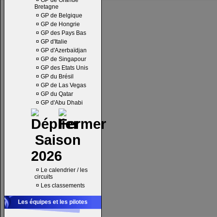
¤
GP de Grande
Bretagne
¤
GP de Belgique
¤
GP de Hongrie
¤
GP des Pays Bas
¤
GP d'Italie
¤
GP d'Azerbaïdjan
¤
GP de Singapour
¤
GP des Etats Unis
¤
GP du Brésil
¤
GP de Las Vegas
¤
GP du Qatar
¤
GP d'Abu Dhabi
Saison
2026
¤
Le calendrier / les
circuits
¤
Les classements
Les équipes et les pilotes