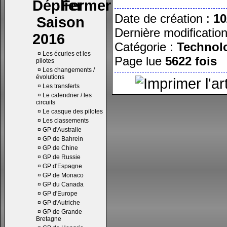
Date de création :
10
Saison
Dernière modificatio
2016
Catégorie :
Technol
¤
Les écuries et les
Page lue
5622 fois
pilotes
¤
Les changements /
évolutions
¤
Les transferts
¤
Le calendrier / les
circuits
¤
Le casque des pilotes
¤
Les classements
¤
GP d'Australie
¤
GP de Bahrein
¤
GP de Chine
¤
GP de Russie
¤
GP d'Espagne
¤
GP de Monaco
¤
GP du Canada
¤
GP d'Europe
¤
GP d'Autriche
¤
GP de Grande
Bretagne