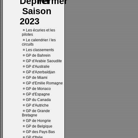
Saison
2023
¤
Les écuries et les
pilotes
¤
Le calendrier / les
circuits
¤
Les classements
¤
GP de Bahrein
¤
GP d'Arabie Saoudite
¤
GP d'Australie
¤
GP d'Azerbaïdjan
¤
GP de Miami
¤
GP d'Emilie Romagne
¤
GP de Monaco
¤
GP d'Espagne
¤
GP du Canada
¤
GP d'Autriche
¤
GP de Grande
Bretagne
¤
GP de Hongrie
¤
GP de Belgique
¤
GP des Pays Bas
¤
GP d'Italie