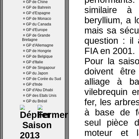
¤
GP de Chine
similaire à
¤
GP de Bahrein
¤
GP d'Espagne
beryllium, a l
¤
GP de Monaco
¤
GP du Canada
mais sa sécu
¤
GP d'Europe
¤
GP de Grande
question : il 
Bretagne
¤
GP d'Allemagne
FIA en 2001.
¤
GP de Hongrie
¤
GP de Belgique
Pour la sais
¤
GP d'Italie
¤
GP de Singapour
doivent être
¤
GP du Japon
¤
GP de Corée du Sud
alliage à ba
¤
GP d'Inde
vilebrequin 
¤
GP d'Abu Dhabi
¤
GP des Etats Unis
fer, les arbr
¤
GP du Brésil
à base de f
seul pièce d
Saison
moteur et l
2013