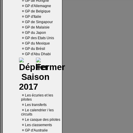
¤
GP de Hongrie
¤
GP d'Allemagne
¤
GP de Belgique
¤
GP d'Italie
¤
GP de Singapour
¤
GP de Malaisie
¤
GP du Japon
¤
GP des Etats Unis
¤
GP du Mexique
¤
GP du Brésil
¤
GP d'Abu Dhabi
Saison
2017
¤
Les écuries et les
pilotes
¤
Les transferts
¤
Le calendrier / les
circuits
¤
Le casque des pilotes
¤
Les classements
¤
GP d'Australie