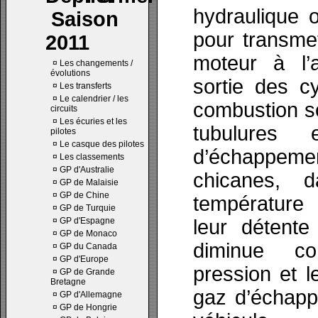
hydraulique 
Saison
pour transme
2011
moteur à l’
¤
Les changements /
évolutions
sortie des c
¤
Les transferts
¤
Le calendrier / les
combustion s
circuits
¤
Les écuries et les
tubulures
pilotes
¤
Le casque des pilotes
d’échapp
¤
Les classements
¤
GP d'Australie
chicanes, d
¤
GP de Malaisie
¤
GP de Chine
température
¤
GP de Turquie
¤
GP d'Espagne
leur détente
¤
GP de Monaco
diminue co
¤
GP du Canada
¤
GP d'Europe
pression et l
¤
GP de Grande
Bretagne
gaz d’échapp
¤
GP d'Allemagne
¤
GP de Hongrie