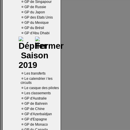
¤
GP de Singapour
¤
GP de Russie
¤
GP du Japon
¤
GP des Etats Unis
¤
GP du Mexique
¤
GP du Brésil
¤
GP d'Abu Dhabi
Saison
2019
¤
Les transferts
¤
Le calendrier / les
circuits
¤
Le casque des pilotes
¤
Les classements
¤
GP d'Australie
¤
GP de Bahrein
¤
GP de Chine
¤
GP d'Azerbaïdjan
¤
GP d'Espagne
¤
GP de Monaco
¤
GP du Canada