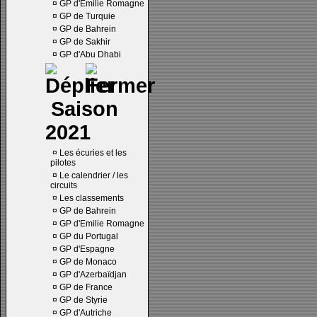
¤
GP d'Emilie Romagne
¤
GP de Turquie
¤
GP de Bahrein
¤
GP de Sakhir
¤
GP d'Abu Dhabi
Saison
2021
¤
Les écuries et les
pilotes
¤
Le calendrier / les
circuits
¤
Les classements
¤
GP de Bahrein
¤
GP d'Emilie Romagne
¤
GP du Portugal
¤
GP d'Espagne
¤
GP de Monaco
¤
GP d'Azerbaïdjan
¤
GP de France
¤
GP de Styrie
¤
GP d'Autriche