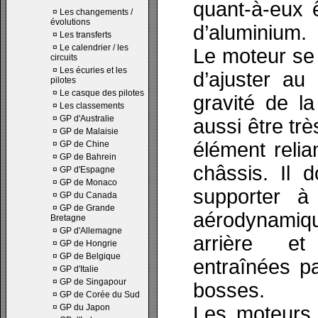
quant-à-eux 
¤
Les changements /
évolutions
d’aluminium.
¤
Les transferts
¤
Le calendrier / les
Le moteur se d
circuits
¤
Les écuries et les
d’ajuster au
pilotes
¤
Le casque des pilotes
gravité de la
¤
Les classements
¤
GP d'Australie
aussi être trè
¤
GP de Malaisie
élément relian
¤
GP de Chine
¤
GP de Bahrein
châssis. Il 
¤
GP d'Espagne
¤
GP de Monaco
supporter à
¤
GP du Canada
¤
GP de Grande
aérodynami
Bretagne
¤
GP d'Allemagne
arrière et
¤
GP de Hongrie
¤
GP de Belgique
entraînées pa
¤
GP d'Italie
¤
GP de Singapour
bosses.
¤
GP de Corée du Sud
¤
GP du Japon
Les moteurs