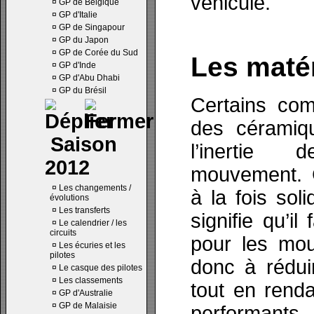
véhicule.
¤
GP de Belgique
¤
GP d'Italie
¤
GP de Singapour
¤
GP du Japon
¤
GP de Corée du Sud
Les matér
¤
GP d'Inde
¤
GP d'Abu Dhabi
¤
GP du Brésil
Certains com
des céramiqu
Saison
l’inertie
2012
mouvement. 
¤
Les changements /
à la fois sol
évolutions
¤
Les transferts
signifie qu’il
¤
Le calendrier / les
circuits
pour les mou
¤
Les écuries et les
pilotes
donc à rédui
¤
Le casque des pilotes
¤
Les classements
tout en rend
¤
GP d'Australie
¤
GP de Malaisie
performan