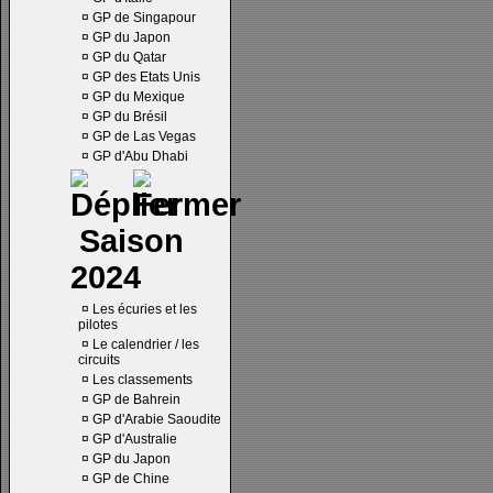
¤
GP de Singapour
¤
GP du Japon
¤
GP du Qatar
¤
GP des Etats Unis
¤
GP du Mexique
¤
GP du Brésil
¤
GP de Las Vegas
¤
GP d'Abu Dhabi
Saison
2024
¤
Les écuries et les
pilotes
¤
Le calendrier / les
circuits
¤
Les classements
¤
GP de Bahrein
¤
GP d'Arabie Saoudite
¤
GP d'Australie
¤
GP du Japon
¤
GP de Chine