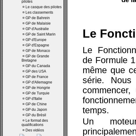
pilotes
¤
Le casque des pilotes
¤
Les classements
¤
GP de Bahrein
¤
GP de Malaisie
¤
GP d'Australie
Le Fonct
¤
GP de Saint Marin
¤
GP d'Europe
¤
GP d'Espagne
Le Fonction
¤
GP de Monaco
¤
GP de Grande
de Formule 1
Bretagne
¤
GP du Canada
même que cel
¤
GP des USA
¤
GP de France
série. Nous
¤
GP d'Allemagne
commencer, u
¤
GP de Hongrie
¤
GP de Turquie
fonctionnem
¤
GP d'Italie
¤
GP de Chine
temps.
¤
GP du Japon
¤
GP du Brésil
Un moteu
¤
Le format des
qualifications
principalem
¤
Des vidéos