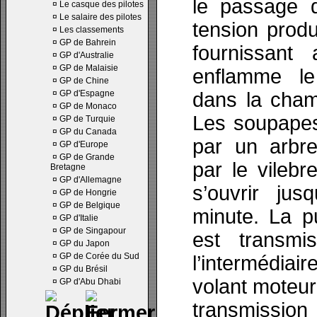
le passage 
¤
Le casque des pilotes
¤
Le salaire des pilotes
tension produ
¤
Les classements
¤
GP de Bahrein
fournissant a
¤
GP d'Australie
¤
GP de Malaisie
enflamme l
¤
GP de Chine
¤
GP d'Espagne
dans la cham
¤
GP de Monaco
Les soupape
¤
GP de Turquie
¤
GP du Canada
par un arbr
¤
GP d'Europe
¤
GP de Grande
par le vilebr
Bretagne
¤
GP d'Allemagne
s’ouvrir jus
¤
GP de Hongrie
¤
GP de Belgique
minute. La p
¤
GP d'Italie
¤
GP de Singapour
est transm
¤
GP du Japon
¤
GP de Corée du Sud
l’intermédiai
¤
GP du Brésil
volant moteur 
¤
GP d'Abu Dhabi
transmissi