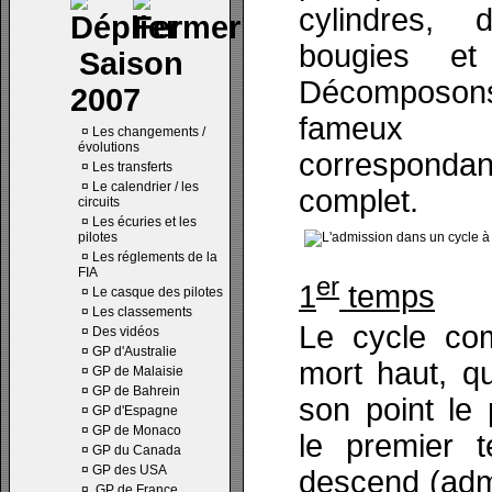
cylindres,
bougies et 
Saison
Décomposo
2007
fameux 
¤
Les changements /
évolutions
correspondan
¤
Les transferts
¤
Le calendrier / les
complet.
circuits
¤
Les écuries et les
pilotes
¤
Les réglements de la
FIA
er
1
temps
¤
Le casque des pilotes
¤
Les classements
Le cycle co
¤
Des vidéos
¤
GP d'Australie
mort haut, q
¤
GP de Malaisie
¤
GP de Bahrein
son point le
¤
GP d'Espagne
¤
GP de Monaco
le premier 
¤
GP du Canada
¤
GP des USA
descend (adm
¤
GP de France