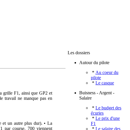
Les dossiers
Autour du pilote
*
Au coeur du
pilote
*
Le casque
Buisness - Argent -
a grille F1, ainsi que GP2 et
Salaire
 le travail ne manque pas en
*
Le budget des
écuries
*
Le prix d'une
 et un autre plus dur). • La
F1
1 par course. 700 viennent
*
Le salaire des