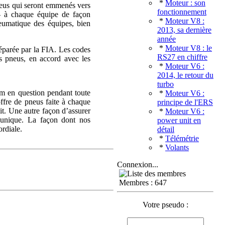
*
Moteur : son
pneus qui seront emmenés vers
fonctionnement
s- à chaque équipe de façon
*
Moteur V8 :
pneumatique des équipes, bien
2013, sa dernière
année
*
Moteur V8 : le
préparée par la FIA. Les codes
RS27 en chiffre
ns pneus, en accord avec les
*
Moteur V6 :
2014, le retour du
turbo
eam en question pendant toute
*
Moteur V6 :
ffre de pneus faite à chaque
principe de l'ERS
mit. Une autre façon d’assurer
*
Moteur V6 :
e unique. La façon dont nos
power unit en
ordiale.
détail
*
Télémétrie
*
Volants
Connexion...
Membres : 647
Votre pseudo :