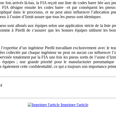
fois arrivés là-bas, la FIA reçoit une liste de codes barre liée aux 
 FIA désigne ensuite les codes barre –et par conséquent les pneu
 impliqué dans le processus, et ne peut ainsi influencer l’allocation 
eux à l’usine d’Izmit assure que tous les pneus sont identiques
pneus sont alloués aux équipes selon une application stricte de la liste 
omme à Pirelli de s’assurer que les bonnes équipes utilisent les bo
’expertise d’un ingénieur Pirelli travaillant exclusivement avec le t
ées collectée par chaque ingénieur ne peut en aucun cas influencer l’o
pervisée totalement par la FIA une fois les pneus sortis de l’usine d’Iz
 les équipes ; une grande priorité pour le manufacturier pneumatiqu
te également cette confidentialité, ce qui a toujours son importance prim
02
Imprimer l'article