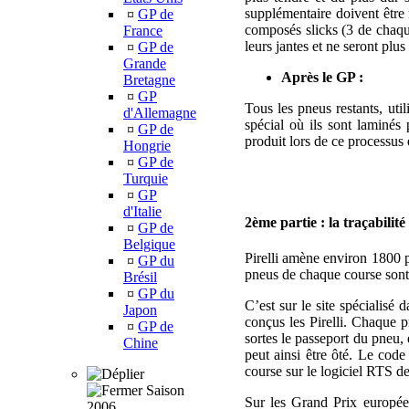
supplémentaire doivent être r
¤
GP de
composés slicks (3 de chaque
France
leurs jantes et ne seront plus
¤
GP de
Grande
Après le GP :
Bretagne
¤
GP
Tous les pneus restants, uti
d'Allemagne
spécial où ils sont laminés 
¤
GP de
produit lors de ce processus e
Hongrie
¤
GP de
Turquie
¤
GP
d'Italie
2ème partie : la traçabilité
¤
GP de
Belgique
Pirelli amène environ 1800 pn
¤
GP du
pneus de chaque course sont 
Brésil
¤
GP du
C’est sur le site spécialisé 
Japon
conçus les Pirelli. Chaque p
¤
GP de
sortes le passeport du pneu, 
Chine
peut ainsi être ôté. Le code
course sur le logiciel RTS de
Saison
Sur les Grand Prix européens
2006