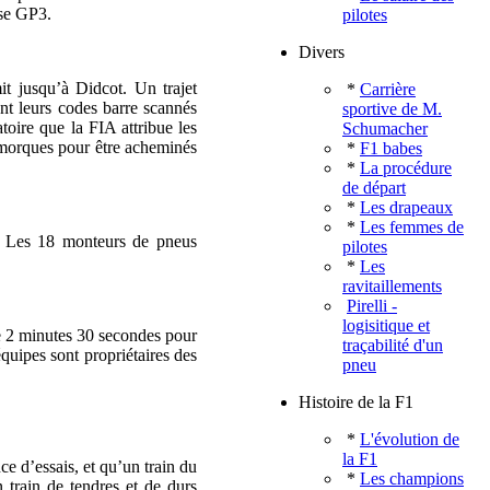
rse GP3.
pilotes
Divers
it jusqu’à Didcot. Un trajet
*
Carrière
ent leurs codes barre scannés
sportive de M.
toire que la FIA attribue les
Schumacher
remorques pour être acheminés
*
F1 babes
*
La procédure
de départ
*
Les drapeaux
*
Les femmes de
i. Les 18 monteurs de pneus
pilotes
*
Les
ravitaillements
Pirelli -
logisitique et
e 2 minutes 30 secondes pour
traçabilité d'un
quipes sont propriétaires des
pneu
Histoire de la F1
*
L'évolution de
la F1
ce d’essais, et qu’un train du
*
Les champions
n train de tendres et de durs