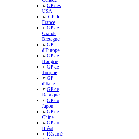
¤
GP des
USA
¤
GP de
France
¤
GP de
Grande
Bretagne
¤
GP
d'Europe
¤
GP de
Hongrie
¤
GP de
Turquie
¤
GP
d'Italie
¤
GP de
Belgique
¤
GP du
Japon
¤
GP de
Chine
¤
GP du
Brésil
¤
Résumé