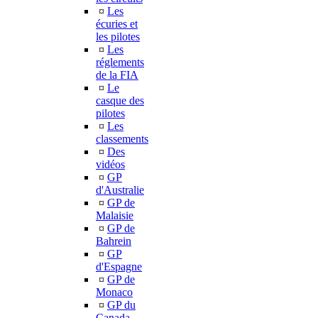
¤
Les
écuries et
les pilotes
¤
Les
réglements
de la FIA
¤
Le
casque des
pilotes
¤
Les
classements
¤
Des
vidéos
¤
GP
d'Australie
¤
GP de
Malaisie
¤
GP de
Bahrein
¤
GP
d'Espagne
¤
GP de
Monaco
¤
GP du
Canada