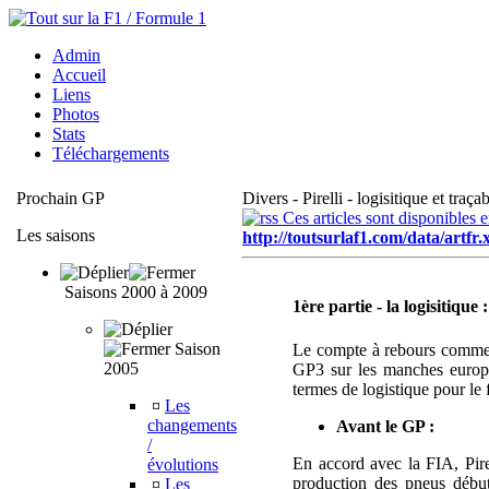
Admin
Accueil
Liens
Photos
Stats
Téléchargements
Prochain GP
Divers - Pirelli - logisitique et traça
Ces articles sont disponibles 
Les saisons
http://toutsurlaf1.com/data/artfr.
Saisons 2000 à 2009
1ère partie - la logisitique :
Saison
Le compte à rebours commence
2005
GP3 sur les manches europée
termes de logistique pour le f
¤
Les
changements
Avant le GP :
/
En accord avec la FIA, Pire
évolutions
production des pneus débu
¤
Les