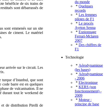
du monde
ote bénéficie de six trains de
*
Quelques
restitués sont débarrassés de
records
*
Les femmes
pilotes de F1
*
Le procès
Ayrton Senna
neus sont emmenés sur un site
*
Espionnage
usines de ciment. Le matériel
Ferrari-Mclaren
s.
2007
*
Des chiffres de
F1
Technologie
*
Aérodynamique
ur arrivée sur le circuit. Les
(les bases)
ix.
*
Aérodynamique
- 2006
le turque d’Istanbul, que sont
*
Electronique
Ce code barre est en quelques
*
KERS (son
 phase de vulcanisation. Il ne
fonctionnement) -
ité durant tout le weekend de
2009
*
Moteur :
principe de base
et de distribution Pirelli de