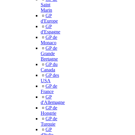
Saint
Marin
¤
GP
d'Europe
¤
GP
d'Espagne
¤
GP de
Monaco
¤
GP de
Grande
Bretagne
¤
GP du
Canada
¤
GP des
USA
¤
GP de
France
¤
GP
d'Allemagne
¤
GP de
Hongrie
¤
GP de
Turquie
¤
GP
d'Italie