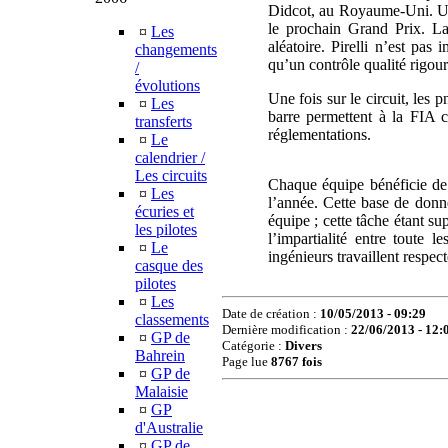
Didcot, au Royaume-Uni. Une 
le prochain Grand Prix. La
¤
Les
aléatoire. Pirelli n’est pas
changements
qu’un contrôle qualité rigour
/
évolutions
Une fois sur le circuit, les 
¤
Les
barre permettent à la FIA c
transferts
réglementations.
¤
Le
calendrier /
Les circuits
Chaque équipe bénéficie de l
¤
Les
l’année. Cette base de donn
écuries et
équipe ; cette tâche étant su
les pilotes
l’impartialité entre toute
¤
Le
ingénieurs travaillent respec
casque des
pilotes
¤
Les
Date de création :
10/05/2013 - 09:29
classements
Dernière modification :
22/06/2013 - 12:
¤
GP de
Catégorie :
Divers
Bahrein
Page lue
8767 fois
¤
GP de
Malaisie
¤
GP
d'Australie
¤
GP de