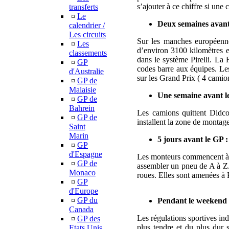
s’ajouter à ce chiffre si un
transferts
¤
Le
Deux semaines avant
calendrier /
Les circuits
Sur les manches européennes
¤
Les
d’environ 3100 kilomètres et
classements
dans le système Pirelli. La 
¤
GP
codes barre aux équipes. Les
d'Australie
sur les Grand Prix ( 4 camio
¤
GP de
Malaisie
Une semaine avant l
¤
GP de
Bahrein
Les camions quittent Didco
¤
GP de
installent la zone de montage
Saint
Marin
5 jours avant le GP :
¤
GP
d'Espagne
Les monteurs commencent à p
¤
GP de
assembler un pneu de A à Z. 
Monaco
roues. Elles sont amenées à P
¤
GP
d'Europe
¤
GP du
Pendant le weekend 
Canada
Les régulations sportives ind
¤
GP des
plus tendre et du plus dur s
Etats Unis