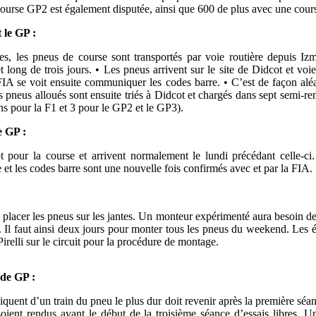
e course GP2 est également disputée, ainsi que 600 de plus avec une cou
 le GP :
, les pneus de course sont transportés par voie routière depuis Izm
 long de trois jours. • Les pneus arrivent sur le site de Didcot et voi
FIA se voit ensuite communiquer les codes barre. • C’est de façon aléa
 pneus alloués sont ensuite triés à Didcot et chargés dans sept semi-
ns pour la F1 et 3 pour le GP2 et le GP3).
e GP :
t pour la course et arrivent normalement le lundi précédant celle-c
 et les codes barre sont une nouvelle fois confirmés avec et par la FIA.
lacer les pneus sur les jantes. Un monteur expérimenté aura besoin d
Il faut ainsi deux jours pour monter tous les pneus du weekend. Les é
irelli sur le circuit pour la procédure de montage.
de GP :
iquent d’un train du pneu le plus dur doit revenir après la première séan
oient rendus avant le début de la troisième séance d’essais libres. U