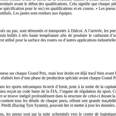
estitués avant le début des qualifications. Cela signifie que chaque pil
 spécification pour le sec) en qualifications et en course. • Les pneus 
 utilisés. Les jantes sont rendues aux équipes.
lisés ou pas, sont démontés et transportés à Didcot. A l’arrivée, les p
puis brûlés à très haute température afin de produire le carburant d’
st utilisé pour la surface des routes ou d’autres applications industrielle
eus sur chaque Grand Prix, mais leur destin est déjà tracé bien avant le
réalisés lors d’une phase de production spéciale avant chaque Grand Pr
dans les sports mécaniques hi-tech d’Izmit, juste à la sortie de la capita
neu reçoit un code barre de la FIA, l’organe de régulation du sport. 
et se trouve intégré profondément dans la structure de celui-ci durant la
 contient tous les détails de chaque pneu, offrant une grande traçabil
 Pirelli (Racing Tyre System), pouvant lire et mettre à jour les données.
, les pneus sont par la suite acheminés vers le centre de logistique 