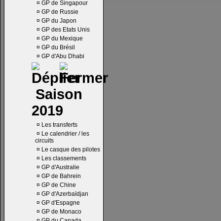
¤
GP de Singapour
¤
GP de Russie
¤
GP du Japon
¤
GP des Etats Unis
¤
GP du Mexique
¤
GP du Brésil
¤
GP d'Abu Dhabi
Saison
2019
¤
Les transferts
¤
Le calendrier / les
circuits
¤
Le casque des pilotes
¤
Les classements
¤
GP d'Australie
¤
GP de Bahrein
¤
GP de Chine
¤
GP d'Azerbaïdjan
¤
GP d'Espagne
¤
GP de Monaco
¤
GP du Canada