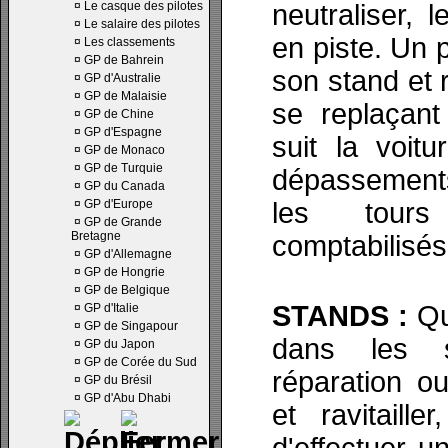
¤
Le casque des pilotes
neutraliser, l
¤
Le salaire des pilotes
en piste. Un p
¤
Les classements
¤
GP de Bahrein
son stand et 
¤
GP d'Australie
¤
GP de Malaisie
se replaçant 
¤
GP de Chine
¤
GP d'Espagne
suit la voit
¤
GP de Monaco
¤
GP de Turquie
dépassements
¤
GP du Canada
¤
GP d'Europe
les tours
¤
GP de Grande
Bretagne
comptabilisés
¤
GP d'Allemagne
¤
GP de Hongrie
¤
GP de Belgique
STANDS :
Qu
¤
GP d'Italie
¤
GP de Singapour
dans les 
¤
GP du Japon
¤
GP de Corée du Sud
réparation o
¤
GP du Brésil
¤
GP d'Abu Dhabi
et ravitailler