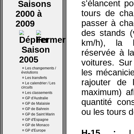
s'élancent po
Saisons
tours de cha
2000 à
passer à chaq
2009
des stands (
km/h), la l
Saison
réservée à l
2005
voitures. Sur
¤
Les changements /
les mécanici
évolutions
¤
Les transferts
rajouter de 
¤
Le calendrier / Les
circuits
maximum) af
¤
Les classements
¤
GP d'Australie
quantité co
¤
GP de Malaisie
¤
GP de Bahrein
ou les tours d
¤
GP de Saint Marin
¤
GP d'Espagne
¤
GP de Monaco
H-15 :
Le
¤
GP d'Europe