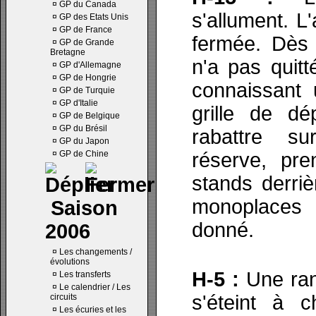
¤
GP du Canada
s'allument. L
¤
GP des Etats Unis
¤
GP de France
fermée. Dès l
¤
GP de Grande
Bretagne
n'a pas quitt
¤
GP d'Allemagne
¤
GP de Hongrie
connaissant 
¤
GP de Turquie
¤
GP d'Italie
grille de dé
¤
GP de Belgique
¤
GP du Brésil
rabattre s
¤
GP du Japon
¤
GP de Chine
réserve, pre
stands derriè
monoplaces 
Saison
donné.
2006
¤
Les changements /
évolutions
H-5 :
Une ran
¤
Les transferts
¤
Le calendrier / Les
s'éteint à 
circuits
¤
Les écuries et les