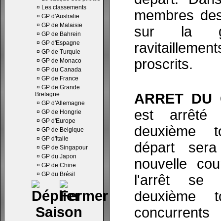
¤
Les classements
membres des 
¤
GP d'Australie
¤
GP de Malaisie
sur la g
¤
GP de Bahrein
¤
GP d'Espagne
ravitaillemen
¤
GP de Turquie
proscrits.
¤
GP de Monaco
¤
GP du Canada
¤
GP de France
¤
GP de Grande
Bretagne
ARRET DU 
¤
GP d'Allemagne
est arrêté
¤
GP de Hongrie
¤
GP d'Europe
deuxième t
¤
GP de Belgique
¤
GP d'Italie
départ ser
¤
GP de Singapour
¤
GP du Japon
nouvelle cou
¤
GP de Chine
¤
GP du Brésil
l'arrêt se
deuxième 
Saison
concurrents