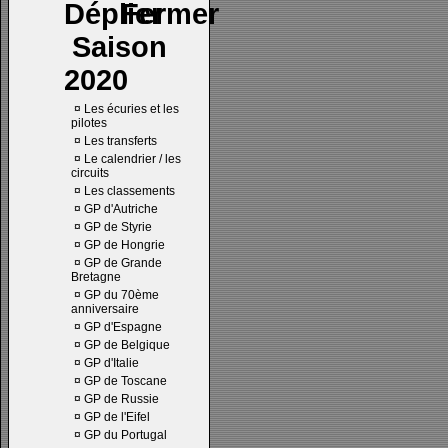
Saison
2020
¤
Les écuries et les
pilotes
¤
Les transferts
¤
Le calendrier / les
circuits
¤
Les classements
¤
GP d'Autriche
¤
GP de Styrie
¤
GP de Hongrie
¤
GP de Grande
Bretagne
¤
GP du 70ème
anniversaire
¤
GP d'Espagne
¤
GP de Belgique
¤
GP d'Italie
¤
GP de Toscane
¤
GP de Russie
¤
GP de l'Eifel
¤
GP du Portugal