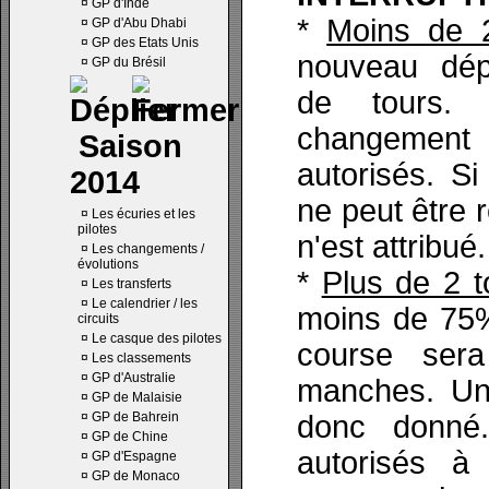
¤
GP d'Inde
*
Moins de 2
¤
GP d'Abu Dhabi
¤
GP des Etats Unis
nouveau dép
¤
GP du Brésil
de tours. R
changement
Saison
autorisés. S
2014
ne peut être 
¤
Les écuries et les
pilotes
n'est attribué.
¤
Les changements /
évolutions
*
Plus de 2 t
¤
Les transferts
¤
Le calendrier / les
moins de 75%
circuits
¤
Le casque des pilotes
course ser
¤
Les classements
¤
GP d'Australie
manches. Un
¤
GP de Malaisie
¤
GP de Bahrein
donc donné.
¤
GP de Chine
autorisés à 
¤
GP d'Espagne
¤
GP de Monaco