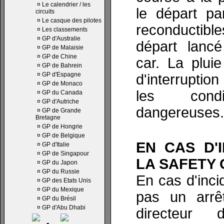
¤
Le calendrier / les
le départ p
circuits
¤
Le casque des pilotes
reconductibl
¤
Les classements
¤
GP d'Australie
départ lancé
¤
GP de Malaisie
¤
GP de Chine
car. La plui
¤
GP de Bahrein
¤
GP d'Espagne
d'interruptio
¤
GP de Monaco
les condi
¤
GP du Canada
¤
GP d'Autriche
dangereuses.
¤
GP de Grande
Bretagne
¤
GP de Hongrie
¤
GP de Belgique
EN CAS D'
¤
GP d'Italie
¤
GP de Singapour
LA SAFETY
¤
GP du Japon
¤
GP du Russie
En cas d'inci
¤
GP des Etats Unis
¤
GP du Mexique
pas un arrê
¤
GP du Brésil
¤
GP d'Abu Dhabi
directeur