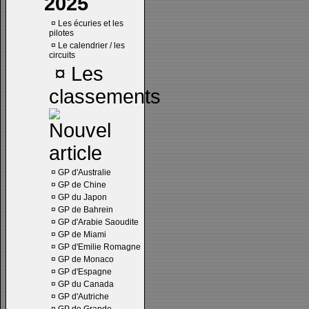
2025
¤
Les écuries et les
pilotes
¤
Le calendrier / les
circuits
¤
Les
classements
¤
GP d'Australie
¤
GP de Chine
¤
GP du Japon
¤
GP de Bahrein
¤
GP d'Arabie Saoudite
¤
GP de Miami
¤
GP d'Emilie Romagne
¤
GP de Monaco
¤
GP d'Espagne
¤
GP du Canada
¤
GP d'Autriche