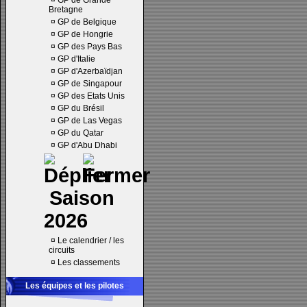
¤
GP de Grande
Bretagne
¤
GP de Belgique
¤
GP de Hongrie
¤
GP des Pays Bas
¤
GP d'Italie
¤
GP d'Azerbaïdjan
¤
GP de Singapour
¤
GP des Etats Unis
¤
GP du Brésil
¤
GP de Las Vegas
¤
GP du Qatar
¤
GP d'Abu Dhabi
Saison
2026
¤
Le calendrier / les
circuits
¤
Les classements
Les équipes et les pilotes