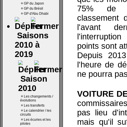
¤
GP du Japon
75% de l
¤
GP du Brésil
¤
GP d'Abu Dhabi
classement dé
l'avant de
Saisons
l'interruptio
2010 à
points sont at
2019
Depuis 2013
l'heure de dé
ne pourra pa
Saison
2010
VOITURE DE
¤
Les changements /
évolutions
commissaires 
¤
Les transferts
pas lieu d'i
¤
Le calendrier / les
circuits
mais qu'il su
¤
Les écuries et les
pilotes