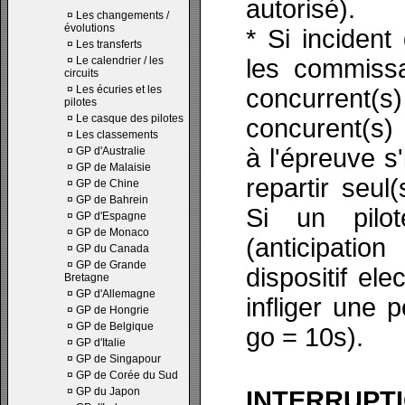
autorisé).
¤
Les changements /
évolutions
* Si incident
¤
Les transferts
¤
Le calendrier / les
les commissa
circuits
¤
Les écuries et les
concurrent(s
pilotes
¤
Le casque des pilotes
concurent(s) 
¤
Les classements
à l'épreuve s'
¤
GP d'Australie
¤
GP de Malaisie
repartir seul
¤
GP de Chine
¤
GP de Bahrein
Si un pilo
¤
GP d'Espagne
¤
GP de Monaco
(anticipati
¤
GP du Canada
¤
GP de Grande
dispositif ele
Bretagne
¤
GP d'Allemagne
infliger une 
¤
GP de Hongrie
¤
GP de Belgique
go = 10s).
¤
GP d'Italie
¤
GP de Singapour
¤
GP de Corée du Sud
¤
GP du Japon
INTERRUPT