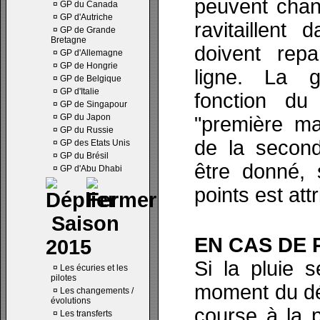
peuvent chang
¤
GP du Canada
¤
GP d'Autriche
ravitaillent 
¤
GP de Grande
Bretagne
doivent repa
¤
GP d'Allemagne
¤
GP de Hongrie
ligne. La gr
¤
GP de Belgique
¤
GP d'Italie
fonction du
¤
GP de Singapour
¤
GP du Japon
"première ma
¤
GP du Russie
de la secon
¤
GP des Etats Unis
¤
GP du Brésil
être donné, 
¤
GP d'Abu Dhabi
points est att
Saison
EN CAS DE 
2015
Si la pluie 
¤
Les écuries et les
pilotes
moment du dép
¤
Les changements /
évolutions
course à la p
¤
Les transferts