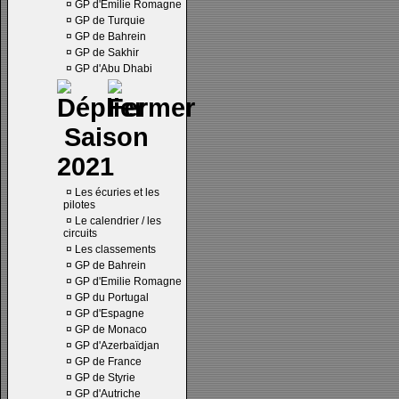
¤
GP d'Emilie Romagne
¤
GP de Turquie
¤
GP de Bahrein
¤
GP de Sakhir
¤
GP d'Abu Dhabi
Saison
2021
¤
Les écuries et les
pilotes
¤
Le calendrier / les
circuits
¤
Les classements
¤
GP de Bahrein
¤
GP d'Emilie Romagne
¤
GP du Portugal
¤
GP d'Espagne
¤
GP de Monaco
¤
GP d'Azerbaïdjan
¤
GP de France
¤
GP de Styrie
¤
GP d'Autriche