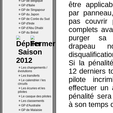
¤
GP de Belgique
être applicab
¤
GP d'Italie
¤
GP de Singapour
par panneau,
¤
GP du Japon
¤
GP de Corée du Sud
pas couvrir 
¤
GP d'Inde
complets ava
¤
GP d'Abu Dhabi
¤
GP du Brésil
purger sa 
drapeau no
Saison
disqualificati
2012
Si la pénalit
¤
Les changements /
12 derniers t
évolutions
¤
Les transferts
pilote incr
¤
Le calendrier / les
circuits
effectuer un
¤
Les écuries et les
pilotes
pénalité ser
¤
Le casque des pilotes
¤
Les classements
à son temps d
¤
GP d'Australie
¤
GP de Malaisie