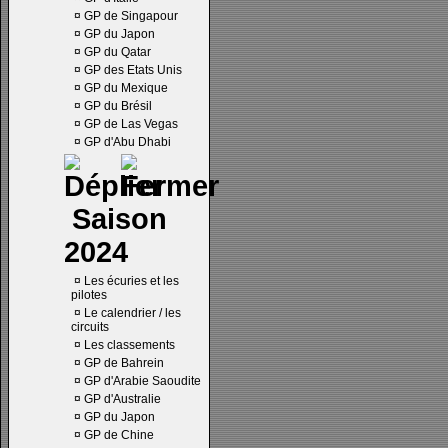
¤
GP de Singapour
¤
GP du Japon
¤
GP du Qatar
¤
GP des Etats Unis
¤
GP du Mexique
¤
GP du Brésil
¤
GP de Las Vegas
¤
GP d'Abu Dhabi
Saison
2024
¤
Les écuries et les
pilotes
¤
Le calendrier / les
circuits
¤
Les classements
¤
GP de Bahrein
¤
GP d'Arabie Saoudite
¤
GP d'Australie
¤
GP du Japon
¤
GP de Chine