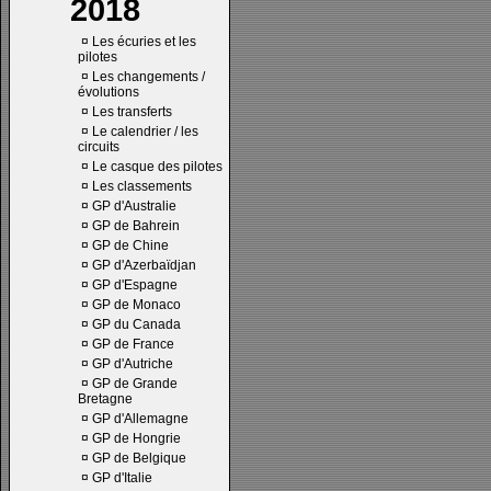
2018
¤
Les écuries et les
pilotes
¤
Les changements /
évolutions
¤
Les transferts
¤
Le calendrier / les
circuits
¤
Le casque des pilotes
¤
Les classements
¤
GP d'Australie
¤
GP de Bahrein
¤
GP de Chine
¤
GP d'Azerbaïdjan
¤
GP d'Espagne
¤
GP de Monaco
¤
GP du Canada
¤
GP de France
¤
GP d'Autriche
¤
GP de Grande
Bretagne
¤
GP d'Allemagne
¤
GP de Hongrie
¤
GP de Belgique
¤
GP d'Italie