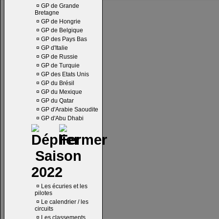
¤
GP de Grande
Bretagne
¤
GP de Hongrie
¤
GP de Belgique
¤
GP des Pays Bas
¤
GP d'Italie
¤
GP de Russie
¤
GP de Turquie
¤
GP des Etats Unis
¤
GP du Brésil
¤
GP du Mexique
¤
GP du Qatar
¤
GP d'Arabie Saoudite
¤
GP d'Abu Dhabi
Saison
2022
¤
Les écuries et les
pilotes
¤
Le calendrier / les
circuits
¤
Les classements