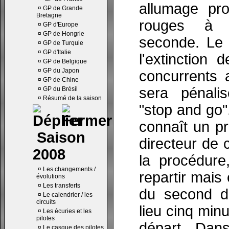
allumage pro
¤
GP de Grande
Bretagne
rouges à 
¤
GP d'Europe
¤
GP de Hongrie
seconde. Le 
¤
GP de Turquie
¤
GP d'Italie
l'extinction
¤
GP de Belgique
¤
GP du Japon
concurrents a
¤
GP de Chine
sera pénali
¤
GP du Brésil
¤
Résumé de la saison
"stop and go".
connaît un pr
Saison
directeur de 
2008
la procédure
¤
Les changements /
repartir mais 
évolutions
¤
Les transferts
du second dé
¤
Le calendrier / les
circuits
lieu cinq min
¤
Les écuries et les
pilotes
départ. Dans
¤
Le casque des pilotes