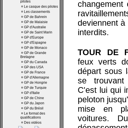
pilotes
changement 
¤
Le casque des pilotes
ravitaillem
¤
Les classements
¤
GP de Bahrein
deviennent à
¤
GP de Malaisie
¤
GP d'Australie
interdits.
¤
GP de Saint Marin
¤
GP d'Europe
¤
GP d'Espagne
¤
GP de Monaco
TOUR DE F
¤
GP de Grande
Bretagne
feux verts d
¤
GP du Canada
¤
GP des USA
départ sous l
¤
GP de France
¤
GP d'Allemagne
se trouvant 
¤
GP de Hongrie
C'est lui qui
¤
GP de Turquie
¤
GP d'Italie
peloton jusqu'
¤
GP de Chine
¤
GP du Japon
mise en pla
¤
GP du Brésil
¤
Le format des
voitures. D
qualifications
¤
Des vidéos
dépassements