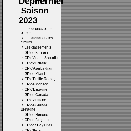
Saison
2023
¤
Les écuries et les
pilotes
¤
Le calendrier / les
circuits
¤
Les classements
¤
GP de Bahrein
¤
GP d'Arabie Saoudite
¤
GP d'Australie
¤
GP d'Azerbaïdjan
¤
GP de Miami
¤
GP d'Emilie Romagne
¤
GP de Monaco
¤
GP d'Espagne
¤
GP du Canada
¤
GP d'Autriche
¤
GP de Grande
Bretagne
¤
GP de Hongrie
¤
GP de Belgique
¤
GP des Pays Bas
¤
GP d'Italie