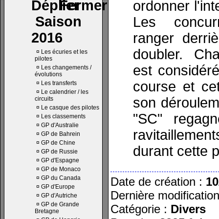
ordonner l'int
Saison
Les concur
2016
ranger derri
doubler. Ch
¤
Les écuries et les
pilotes
est considér
¤
Les changements /
évolutions
course et ce
¤
Les transferts
¤
Le calendrier / les
son déroulem
circuits
¤
Le casque des pilotes
"SC" regagn
¤
Les classements
¤
GP d'Australie
ravitailleme
¤
GP de Bahrein
¤
GP de Chine
durant cette 
¤
GP de Russie
¤
GP d'Espagne
¤
GP de Monaco
¤
GP du Canada
Date de création :
10
¤
GP d'Europe
Dernière modificatio
¤
GP d'Autriche
¤
GP de Grande
Catégorie :
Divers
Bretagne