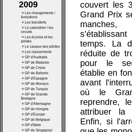
2009
couvert les 
Grand Prix s
¤
Les changements /
évolutions
manches,
¤
Les transferts
¤
Le calendrier / les
s'établissan
circuits
¤
Les écuries et les
temps. La di
pilotes
¤
Le casque des pilotes
réduite de tro
¤
Les classements
¤
GP d'Australie
pour le se
¤
GP de Malaisie
¤
GP de Chine
établie en fo
¤
GP de Bahrein
¤
GP d'Espagne
avant l'inter
¤
GP de Monaco
¤
GP de Turquie
où le Gra
¤
GP de Grande
Bretagne
reprendre, l
¤
GP d'Allemagne
¤
GP de Hongrie
attribuer la
¤
GP d'Europe
Enfin, si l'a
¤
GP de Belgique
¤
GP d'Italie
que les mono
¤
GP de Singapour