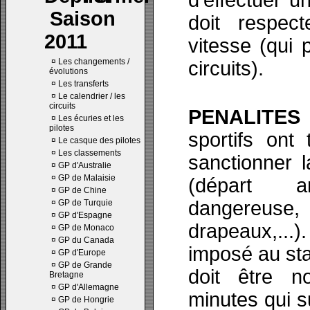
d'effectuer u
Saison
doit respect
2011
vitesse (qui 
¤
Les changements /
circuits).
évolutions
¤
Les transferts
¤
Le calendrier / les
circuits
PENALITES 
¤
Les écuries et les
pilotes
sportifs ont 
¤
Le casque des pilotes
¤
Les classements
sanctionner l
¤
GP d'Australie
¤
GP de Malaisie
(départ an
¤
GP de Chine
dangereuse
¤
GP de Turquie
¤
GP d'Espagne
drapeaux,...)
¤
GP de Monaco
¤
GP du Canada
imposé au st
¤
GP d'Europe
¤
GP de Grande
doit être n
Bretagne
¤
GP d'Allemagne
minutes qui su
¤
GP de Hongrie