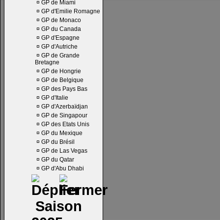
¤
GP de Miami
¤
GP d'Emilie Romagne
¤
GP de Monaco
¤
GP du Canada
¤
GP d'Espagne
¤
GP d'Autriche
¤
GP de Grande
Bretagne
¤
GP de Hongrie
¤
GP de Belgique
¤
GP des Pays Bas
¤
GP d'Italie
¤
GP d'Azerbaïdjan
¤
GP de Singapour
¤
GP des Etats Unis
¤
GP du Mexique
¤
GP du Brésil
¤
GP de Las Vegas
¤
GP du Qatar
¤
GP d'Abu Dhabi
Saison