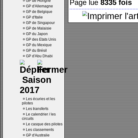
Page lue
8335 fois
¤
GP de Hongrie
¤
GP d'Allemagne
¤
GP de Belgique
¤
GP d'Italie
¤
GP de Singapour
¤
GP de Malaisie
¤
GP du Japon
¤
GP des Etats Unis
¤
GP du Mexique
¤
GP du Brésil
¤
GP d'Abu Dhabi
Saison
2017
¤
Les écuries et les
pilotes
¤
Les transferts
¤
Le calendrier / les
circuits
¤
Le casque des pilotes
¤
Les classements
¤
GP d'Australie