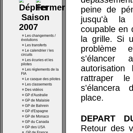
peine de pén
Saison
jusqu'à la 
2007
coupable en d
¤
Les changements /
la grille. Si
évolutions
¤
Les transferts
problème e
¤
Le calendrier / les
circuits
s'élancer 
¤
Les écuries et les
pilotes
autorisation
¤
Les réglements de la
FIA
rattraper l
¤
Le casque des pilotes
¤
Les classements
s'élancera 
¤
Des vidéos
¤
GP d'Australie
place.
¤
GP de Malaisie
¤
GP de Bahrein
¤
GP d'Espagne
DEPART D
¤
GP de Monaco
¤
GP du Canada
Retour des vo
¤
GP des USA
¤
GP de France