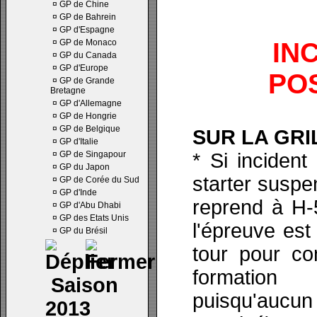
¤
GP de Chine
¤
GP de Bahrein
¤
GP d'Espagne
¤
GP de Monaco
IN
¤
GP du Canada
¤
GP d'Europe
PO
¤
GP de Grande
Bretagne
¤
GP d'Allemagne
¤
GP de Hongrie
¤
GP de Belgique
SUR LA GRI
¤
GP d'Italie
¤
GP de Singapour
* Si incident
¤
GP du Japon
starter suspe
¤
GP de Corée du Sud
¤
GP d'Inde
reprend à H-
¤
GP d'Abu Dhabi
¤
GP des Etats Unis
l'épreuve est
¤
GP du Brésil
tour pour co
formation
Saison
puisqu'aucun 
2013