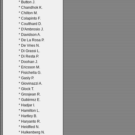
*
Button J.
*
Chandhok K.
*
Chilton M.
*
Colapinto F.
*
Coulthard D.
*
D'Ambrosio J.
*
Davidson A.
*
De La Rosa P.
*
De Vries N.
*
Di Grassi L.
*
Di Resta P.
*
Doohan J.
*
Ericsson M.
*
Fisichella G.
*
Gasly P.
*
Giovinazzi A.
*
Glock T.
*
Grosjean R.
*
Gutiérrez E.
*
Hadjar I.
*
Hamilton L.
*
Hartley B.
*
Haryanto R.
*
Heidfled N.
*
Hulkenberg N.