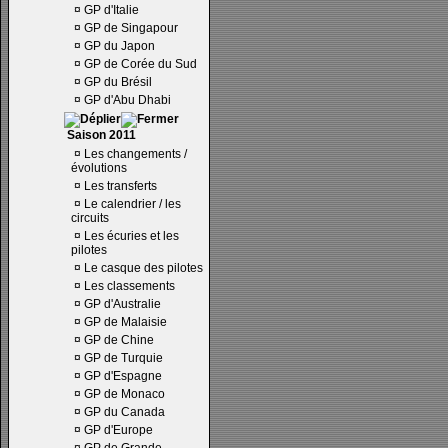
¤
GP d'Italie
¤
GP de Singapour
¤
GP du Japon
¤
GP de Corée du Sud
¤
GP du Brésil
¤
GP d'Abu Dhabi
Saison 2011
¤
Les changements /
évolutions
¤
Les transferts
¤
Le calendrier / les
circuits
¤
Les écuries et les
pilotes
¤
Le casque des pilotes
¤
Les classements
¤
GP d'Australie
¤
GP de Malaisie
¤
GP de Chine
¤
GP de Turquie
¤
GP d'Espagne
¤
GP de Monaco
¤
GP du Canada
¤
GP d'Europe