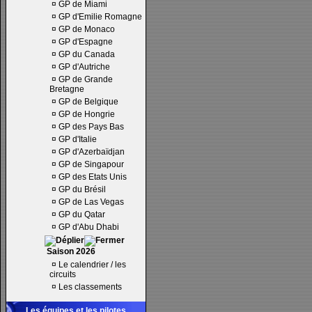
¤
GP de Miami
¤
GP d'Emilie Romagne
¤
GP de Monaco
¤
GP d'Espagne
¤
GP du Canada
¤
GP d'Autriche
¤
GP de Grande
Bretagne
¤
GP de Belgique
¤
GP de Hongrie
¤
GP des Pays Bas
¤
GP d'Italie
¤
GP d'Azerbaïdjan
¤
GP de Singapour
¤
GP des Etats Unis
¤
GP du Brésil
¤
GP de Las Vegas
¤
GP du Qatar
¤
GP d'Abu Dhabi
Saison 2026
¤
Le calendrier / les
circuits
¤
Les classements
Les équipes et les pilotes