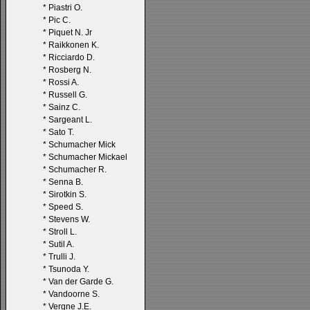
*
Piastri O.
*
Pic C.
*
Piquet N. Jr
*
Raikkonen K.
*
Ricciardo D.
*
Rosberg N.
*
Rossi A.
*
Russell G.
*
Sainz C.
*
Sargeant L.
*
Sato T.
*
Schumacher Mick
*
Schumacher Mickael
*
Schumacher R.
*
Senna B.
*
Sirotkin S.
*
Speed S.
*
Stevens W.
*
Stroll L.
*
Sutil A.
*
Trulli J.
*
Tsunoda Y.
*
Van der Garde G.
*
Vandoorne S.
*
Vergne J.E.