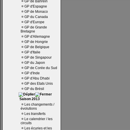
¤
GP de Bahrein
¤
GP d'Espagne
¤
GP de Monaco
¤
GP du Canada
¤
GP d'Europe
¤
GP de Grande
Bretagne
¤
GP d'Allemagne
¤
GP de Hongrie
¤
GP de Belgique
¤
GP d'Italie
¤
GP de Singapour
¤
GP du Japon
¤
GP de Corée du Sud
¤
GP d'Inde
¤
GP d'Abu Dhabi
¤
GP des Etats Unis
¤
GP du Brésil
Saison 2013
¤
Les changements /
évolutions
¤
Les transferts
¤
Le calendrier / les
circuits
¤
Les écuries et les