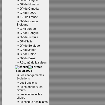
¤
GP d'Espagne
¤
GP de Monaco
¤
GP du Canada
¤
GP des USA
¤
GP de France
¤
GP de Grande
Bretagne
¤
GP d'Europe
¤
GP de Hongrie
¤
GP de Turquie
¤
GP d'Italie
¤
GP de Belgique
¤
GP du Japon
¤
GP de Chine
¤
GP du Brésil
¤
Résumé de la saison
Saison 2008
¤
Les changements /
évolutions
¤
Les transferts
¤
Le calendrier / les
circuits
¤
Les écuries et les
pilotes
¤
Le casque des pilotes