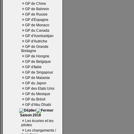
¤
GP de Chine
¤
GP de Bahrein
¤
GP de Russie
¤
GP d'Espagne
¤
GP de Monaco
¤
GP du Canada
¤
GP d'Azerbaïdjan
¤
GP d'Autriche
¤
GP de Grande
Bretagne
¤
GP de Hongrie
¤
GP de Belgique
¤
GP d'Italie
¤
GP de Singapour
¤
GP de Malaisie
¤
GP du Japon
¤
GP des Etats Unis
¤
GP du Mexique
¤
GP du Brésil
¤
GP d'Abu Dhabi
Saison 2018
¤
Les écuries et les
pilotes
¤
Les changements /