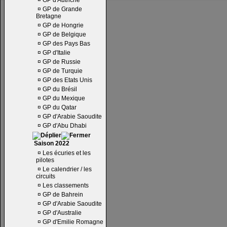
¤
GP d'Autriche
¤
GP de Grande
Bretagne
¤
GP de Hongrie
¤
GP de Belgique
¤
GP des Pays Bas
¤
GP d'Italie
¤
GP de Russie
¤
GP de Turquie
¤
GP des Etats Unis
¤
GP du Brésil
¤
GP du Mexique
¤
GP du Qatar
¤
GP d'Arabie Saoudite
¤
GP d'Abu Dhabi
Saison 2022
¤
Les écuries et les
pilotes
¤
Le calendrier / les
circuits
¤
Les classements
¤
GP de Bahrein
¤
GP d'Arabie Saoudite
¤
GP d'Australie
¤
GP d'Emilie Romagne