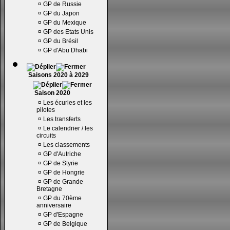
¤
GP de Russie
¤
GP du Japon
¤
GP du Mexique
¤
GP des Etats Unis
¤
GP du Brésil
¤
GP d'Abu Dhabi
Saisons 2020 à 2029
Saison 2020
¤
Les écuries et les
pilotes
¤
Les transferts
¤
Le calendrier / les
circuits
¤
Les classements
¤
GP d'Autriche
¤
GP de Styrie
¤
GP de Hongrie
¤
GP de Grande
Bretagne
¤
GP du 70ème
anniversaire
¤
GP d'Espagne
¤
GP de Belgique