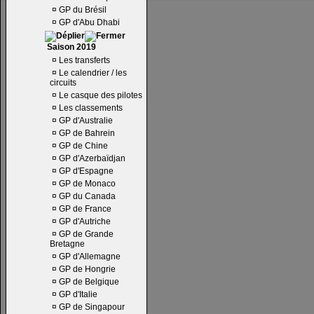
¤
GP du Brésil
¤
GP d'Abu Dhabi
Saison 2019
¤
Les transferts
¤
Le calendrier / les
circuits
¤
Le casque des pilotes
¤
Les classements
¤
GP d'Australie
¤
GP de Bahrein
¤
GP de Chine
¤
GP d'Azerbaïdjan
¤
GP d'Espagne
¤
GP de Monaco
¤
GP du Canada
¤
GP de France
¤
GP d'Autriche
¤
GP de Grande
Bretagne
¤
GP d'Allemagne
¤
GP de Hongrie
¤
GP de Belgique
¤
GP d'Italie
¤
GP de Singapour