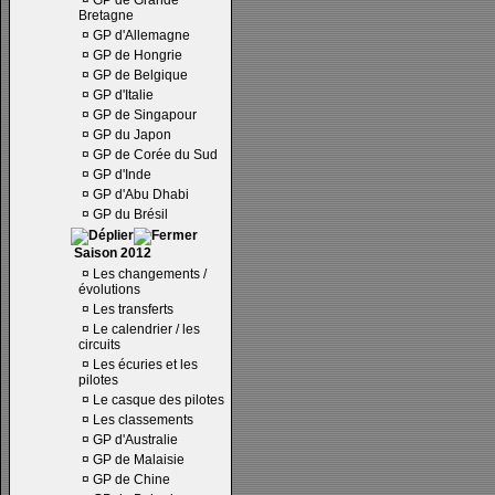
¤
GP de Grande
Bretagne
¤
GP d'Allemagne
¤
GP de Hongrie
¤
GP de Belgique
¤
GP d'Italie
¤
GP de Singapour
¤
GP du Japon
¤
GP de Corée du Sud
¤
GP d'Inde
¤
GP d'Abu Dhabi
¤
GP du Brésil
Saison 2012
¤
Les changements /
évolutions
¤
Les transferts
¤
Le calendrier / les
circuits
¤
Les écuries et les
pilotes
¤
Le casque des pilotes
¤
Les classements
¤
GP d'Australie
¤
GP de Malaisie
¤
GP de Chine