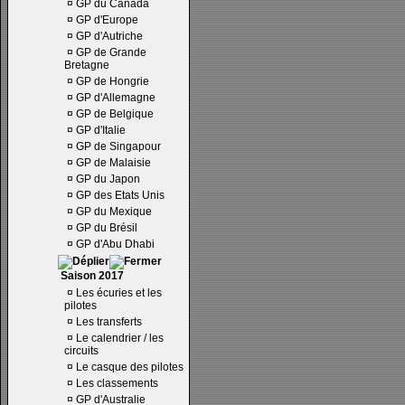
¤
GP du Canada
¤
GP d'Europe
¤
GP d'Autriche
¤
GP de Grande
Bretagne
¤
GP de Hongrie
¤
GP d'Allemagne
¤
GP de Belgique
¤
GP d'Italie
¤
GP de Singapour
¤
GP de Malaisie
¤
GP du Japon
¤
GP des Etats Unis
¤
GP du Mexique
¤
GP du Brésil
¤
GP d'Abu Dhabi
Saison 2017
¤
Les écuries et les
pilotes
¤
Les transferts
¤
Le calendrier / les
circuits
¤
Le casque des pilotes
¤
Les classements
¤
GP d'Australie