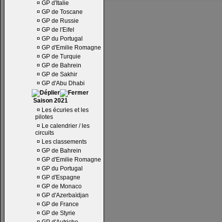
¤
GP d'Italie
¤
GP de Toscane
¤
GP de Russie
¤
GP de l'Eifel
¤
GP du Portugal
¤
GP d'Emilie Romagne
¤
GP de Turquie
¤
GP de Bahrein
¤
GP de Sakhir
¤
GP d'Abu Dhabi
Saison 2021
¤
Les écuries et les
pilotes
¤
Le calendrier / les
circuits
¤
Les classements
¤
GP de Bahrein
¤
GP d'Emilie Romagne
¤
GP du Portugal
¤
GP d'Espagne
¤
GP de Monaco
¤
GP d'Azerbaïdjan
¤
GP de France
¤
GP de Styrie