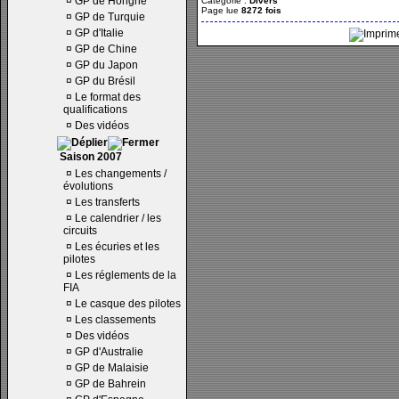
¤
GP de Hongrie
Catégorie :
Divers
Page lue
8272 fois
¤
GP de Turquie
¤
GP d'Italie
¤
GP de Chine
¤
GP du Japon
¤
GP du Brésil
¤
Le format des
qualifications
¤
Des vidéos
Saison 2007
¤
Les changements /
évolutions
¤
Les transferts
¤
Le calendrier / les
circuits
¤
Les écuries et les
pilotes
¤
Les réglements de la
FIA
¤
Le casque des pilotes
¤
Les classements
¤
Des vidéos
¤
GP d'Australie
¤
GP de Malaisie
¤
GP de Bahrein