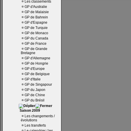
¤
Les classements
¤
GP d'Australie
¤
GP de Malaisie
¤
GP de Bahrein
¤
GP d'Espagne
¤
GP de Turquie
¤
GP de Monaco
¤
GP du Canada
¤
GP de France
¤
GP de Grande
Bretagne
¤
GP d'Allemagne
¤
GP de Hongrie
¤
GP d'Europe
¤
GP de Belgique
¤
GP d'Italie
¤
GP de Singapour
¤
GP du Japon
¤
GP de Chine
¤
GP du Brésil
Saison 2009
¤
Les changements /
évolutions
¤
Les transferts
¤
Le calendrier / les