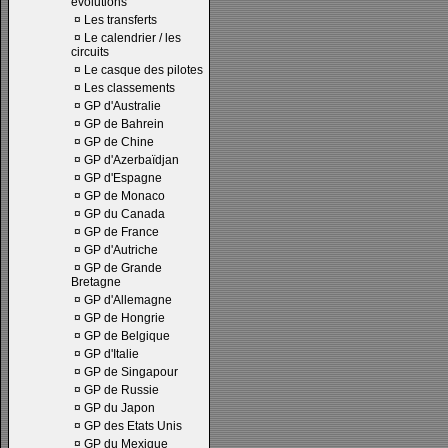
évolutions
¤
Les transferts
¤
Le calendrier / les
circuits
¤
Le casque des pilotes
¤
Les classements
¤
GP d'Australie
¤
GP de Bahrein
¤
GP de Chine
¤
GP d'Azerbaïdjan
¤
GP d'Espagne
¤
GP de Monaco
¤
GP du Canada
¤
GP de France
¤
GP d'Autriche
¤
GP de Grande
Bretagne
¤
GP d'Allemagne
¤
GP de Hongrie
¤
GP de Belgique
¤
GP d'Italie
¤
GP de Singapour
¤
GP de Russie
¤
GP du Japon
¤
GP des Etats Unis
¤
GP du Mexique