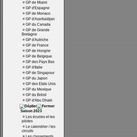
¤
GP de Miami
¤
GP d'Espagne
¤
GP de Monaco
¤
GP d'Azerbaïdjan
¤
GP du Canada
¤
GP de Grande
Bretagne
¤
GP d'Autriche
¤
GP de France
¤
GP de Hongrie
¤
GP de Belgique
¤
GP des Pays Bas
¤
GP d'Italie
¤
GP de Singapour
¤
GP du Japon
¤
GP des Etats Unis
¤
GP du Mexique
¤
GP du Brésil
¤
GP d'Abu Dhabi
Saison 2023
¤
Les écuries et les
pilotes
¤
Le calendrier / les
circuits
¤
Les classements