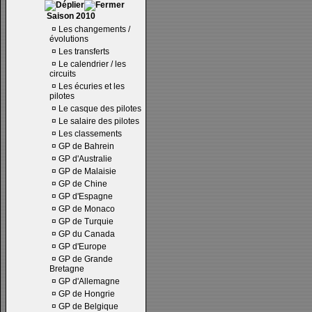
Saison 2010
¤
Les changements /
évolutions
¤
Les transferts
¤
Le calendrier / les
circuits
¤
Les écuries et les
pilotes
¤
Le casque des pilotes
¤
Le salaire des pilotes
¤
Les classements
¤
GP de Bahrein
¤
GP d'Australie
¤
GP de Malaisie
¤
GP de Chine
¤
GP d'Espagne
¤
GP de Monaco
¤
GP de Turquie
¤
GP du Canada
¤
GP d'Europe
¤
GP de Grande
Bretagne
¤
GP d'Allemagne
¤
GP de Hongrie
¤
GP de Belgique