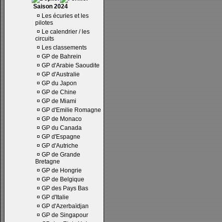
Saison 2024
¤
Les écuries et les
pilotes
¤
Le calendrier / les
circuits
¤
Les classements
¤
GP de Bahrein
¤
GP d'Arabie Saoudite
¤
GP d'Australie
¤
GP du Japon
¤
GP de Chine
¤
GP de Miami
¤
GP d'Emilie Romagne
¤
GP de Monaco
¤
GP du Canada
¤
GP d'Espagne
¤
GP d'Autriche
¤
GP de Grande
Bretagne
¤
GP de Hongrie
¤
GP de Belgique
¤
GP des Pays Bas
¤
GP d'Italie
¤
GP d'Azerbaïdjan
¤
GP de Singapour