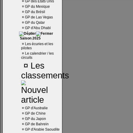
¤
GP des Etats Unis
¤
GP du Mexique
¤
GP du Brésil
¤
GP de Las Vegas
¤
GP du Qatar
¤
GP d'Abu Dhabi
Saison 2025
¤
Les écuries et les
pilotes
¤
Le calendrier / les
circuits
¤
Les
classements
¤
GP d'Australie
¤
GP de Chine
¤
GP du Japon
¤
GP de Bahrein
¤
GP d'Arabie Saoudite