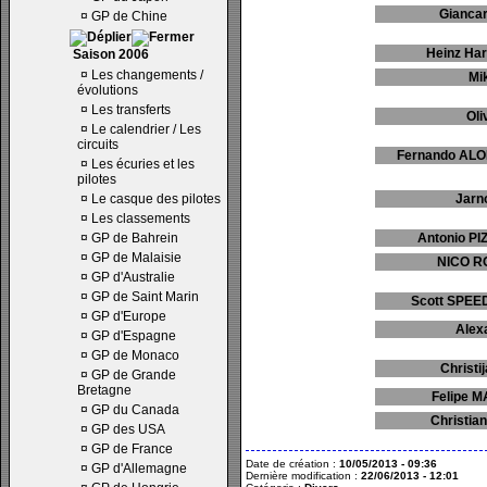
Giancar
¤
GP de Chine
Heinz Ha
Saison 2006
¤
Les changements /
Mi
évolutions
¤
Les transferts
Oli
¤
Le calendrier / Les
circuits
Fernando ALO
¤
Les écuries et les
pilotes
¤
Le casque des pilotes
Jarn
¤
Les classements
¤
GP de Bahrein
Antonio P
¤
GP de Malaisie
NICO RO
¤
GP d'Australie
¤
GP de Saint Marin
Scott SPEE
¤
GP d'Europe
Alex
¤
GP d'Espagne
¤
GP de Monaco
Christi
¤
GP de Grande
Bretagne
Felipe M
¤
GP du Canada
Christia
¤
GP des USA
¤
GP de France
Date de création :
10/05/2013 - 09:36
¤
GP d'Allemagne
Dernière modification :
22/06/2013 - 12:01