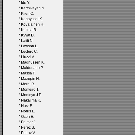
*
Ide Y.
*
Karthikeyan N.
*
Klien C.
*
Kobayashi K.
*
Kovalainen H.
*
Kubica R.
*
Kvyat D.
*
Latifi N.
*
Lawson L.
*
Leclerc C.
*
Liuzzi V.
*
Magnussen K.
*
Maldonado P.
*
Massa F.
*
Mazepin N.
*
Merhi R.
*
Monteiro T.
*
Montoya J.P.
*
Nakajima K.
*
Nasr F.
*
Norris L.
*
Ocon E.
*
Palmer J.
*
Perez S.
*
Petrov V.