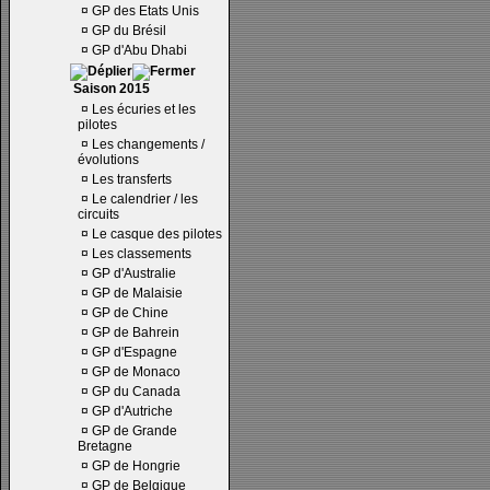
¤
GP des Etats Unis
¤
GP du Brésil
¤
GP d'Abu Dhabi
Saison 2015
¤
Les écuries et les
pilotes
¤
Les changements /
évolutions
¤
Les transferts
¤
Le calendrier / les
circuits
¤
Le casque des pilotes
¤
Les classements
¤
GP d'Australie
¤
GP de Malaisie
¤
GP de Chine
¤
GP de Bahrein
¤
GP d'Espagne
¤
GP de Monaco
¤
GP du Canada
¤
GP d'Autriche
¤
GP de Grande
Bretagne
¤
GP de Hongrie
¤
GP de Belgique