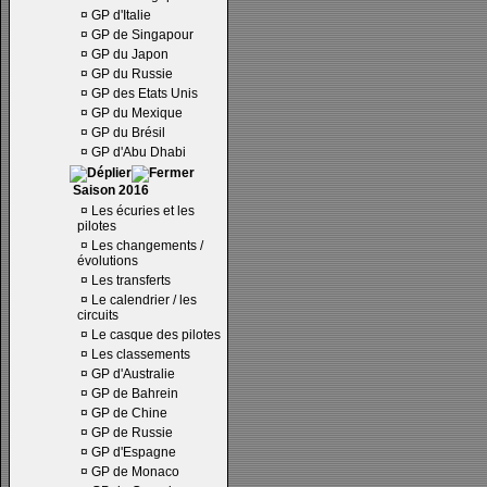
¤
GP d'Italie
¤
GP de Singapour
¤
GP du Japon
¤
GP du Russie
¤
GP des Etats Unis
¤
GP du Mexique
¤
GP du Brésil
¤
GP d'Abu Dhabi
Saison 2016
¤
Les écuries et les
pilotes
¤
Les changements /
évolutions
¤
Les transferts
¤
Le calendrier / les
circuits
¤
Le casque des pilotes
¤
Les classements
¤
GP d'Australie
¤
GP de Bahrein
¤
GP de Chine
¤
GP de Russie
¤
GP d'Espagne
¤
GP de Monaco