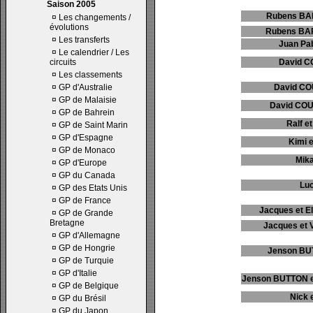
Saison 2005
Rubens BAR
¤
Les changements /
évolutions
Rubens BAR
¤
Les transferts
Juan Pa
¤
Le calendrier / Les
circuits
David C
¤
Les classements
¤
GP d'Australie
David CO
¤
GP de Malaisie
David COU
¤
GP de Bahrein
Ralf 
¤
GP de Saint Marin
¤
GP d'Espagne
Kimi 
¤
GP de Monaco
Mik
¤
GP d'Europe
¤
GP du Canada
Luc
¤
GP des Etats Unis
¤
GP de France
Jacques et El
¤
GP de Grande
Bretagne
Jacques et V
¤
GP d'Allemagne
¤
GP de Hongrie
Jenson BUT
¤
GP de Turquie
¤
GP d'Italie
Jenson BUTTON 
¤
GP de Belgique
Nick 
¤
GP du Brésil
¤
GP du Japon