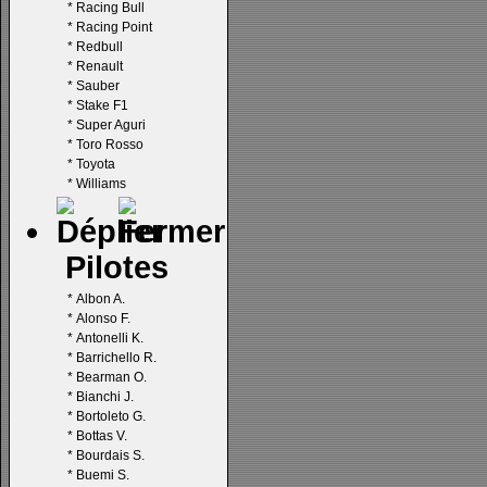
*
Racing Bull
*
Racing Point
*
Redbull
*
Renault
*
Sauber
*
Stake F1
*
Super Aguri
*
Toro Rosso
*
Toyota
*
Williams
Pilotes
*
Albon A.
*
Alonso F.
*
Antonelli K.
*
Barrichello R.
*
Bearman O.
*
Bianchi J.
*
Bortoleto G.
*
Bottas V.
*
Bourdais S.
*
Buemi S.