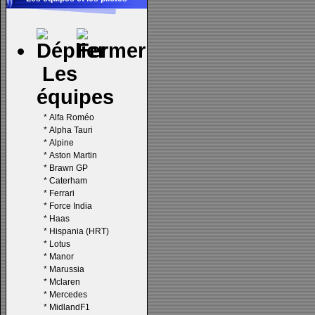
Les
équipes
*
Alfa Roméo
*
Alpha Tauri
*
Alpine
*
Aston Martin
*
Brawn GP
*
Caterham
*
Ferrari
*
Force India
*
Haas
*
Hispania (HRT)
*
Lotus
*
Manor
*
Marussia
*
Mclaren
*
Mercedes
*
MidlandF1