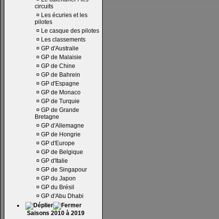
circuits
¤
Les écuries et les
pilotes
¤
Le casque des pilotes
¤
Les classements
¤
GP d'Australie
¤
GP de Malaisie
¤
GP de Chine
¤
GP de Bahrein
¤
GP d'Espagne
¤
GP de Monaco
¤
GP de Turquie
¤
GP de Grande
Bretagne
¤
GP d'Allemagne
¤
GP de Hongrie
¤
GP d'Europe
¤
GP de Belgique
¤
GP d'Italie
¤
GP de Singapour
¤
GP du Japon
¤
GP du Brésil
¤
GP d'Abu Dhabi
Saisons 2010 à 2019