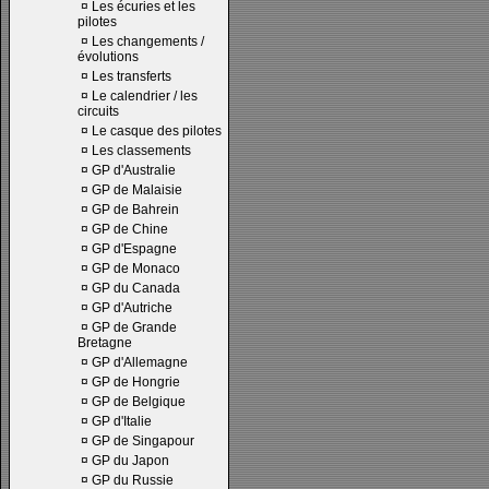
¤
Les écuries et les
pilotes
¤
Les changements /
évolutions
¤
Les transferts
¤
Le calendrier / les
circuits
¤
Le casque des pilotes
¤
Les classements
¤
GP d'Australie
¤
GP de Malaisie
¤
GP de Bahrein
¤
GP de Chine
¤
GP d'Espagne
¤
GP de Monaco
¤
GP du Canada
¤
GP d'Autriche
¤
GP de Grande
Bretagne
¤
GP d'Allemagne
¤
GP de Hongrie
¤
GP de Belgique
¤
GP d'Italie
¤
GP de Singapour
¤
GP du Japon
¤
GP du Russie