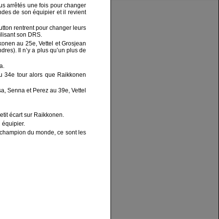
ous arrêtés une fois pour changer
des de son équipier et il revient
tton rentrent pour changer leurs
ilisant son DRS.
konen au 25e, Vettel et Grosjean
es). Il n’y a plus qu’un plus de
a.
au 34e tour alors que Raikkonen
a, Senna et Perez au 39e, Vettel
etit écart sur Raikkonen.
 équipier.
le champion du monde, ce sont les