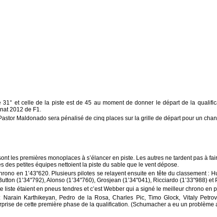
31° et celle de la piste est de 45 au moment de donner le départ de la qualifi
nat 2012 de F1.
stor Maldonado sera pénalisé de cinq places sur la grille de départ pour un cha
sont les premières monoplaces à s’élancer en piste. Les autres ne tardent pas à fa
es des petites équipes nettoient la piste du sable que le vent dépose.
chrono en 1’43"620. Plusieurs pilotes se relayent ensuite en tête du classement : 
utton (1’34"792), Alonso (1’34"760), Grosjean (1’34"041), Ricciardo (1’33"988) et 
te liste étaient en pneus tendres et c’est Webber qui a signé le meilleur chrono en 
: Narain Karthikeyan, Pedro de la Rosa, Charles Pic, Timo Glock, Vitaly Petrov
rprise de cette première phase de la qualification. (Schumacher a eu un problème