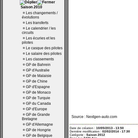
Saison 2010
¤
Les changements /
évolutions
¤
Les transferts
¤
Le calendrier / les
circuits
¤
Les écuries et les
pilotes
¤
Le casque des pilotes
¤
Le salaire des pilotes
¤
Les classements
¤
GP de Bahrein
¤
GP d'Australie
¤
GP de Malaisie
¤
GP de Chine
¤
GP d'Espagne
¤
GP de Monaco
¤
GP de Turquie
¤
GP du Canada
¤
GP d'Europe
¤
GP de Grande
Source : Nextgen-auto.com
Bretagne
¤
GP d'Allemagne
Date de création :
10/05/2013 - 13:50
¤
GP de Hongrie
Dernière modification :
02/02/2014 - 17:30
Catégorie :
Saison 2012
¤
GP de Belgique