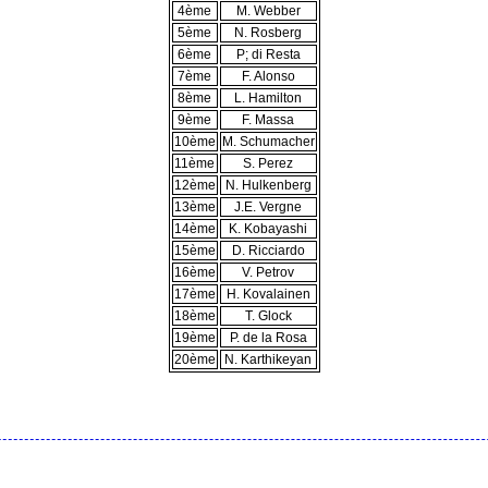
4ème
M. Webber
5ème
N. Rosberg
6ème
P; di Resta
7ème
F. Alonso
8ème
L. Hamilton
9ème
F. Massa
10ème
M. Schumacher
11ème
S. Perez
12ème
N. Hulkenberg
13ème
J.E. Vergne
14ème
K. Kobayashi
15ème
D. Ricciardo
16ème
V. Petrov
17ème
H. Kovalainen
18ème
T. Glock
19ème
P. de la Rosa
20ème
N. Karthikeyan