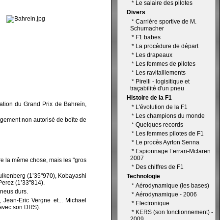
*
Le salaire des pilotes
Divers
*
Carrière sportive de M.
Schumacher
*
F1 babes
*
La procédure de départ
*
Les drapeaux
*
Les femmes de pilotes
*
Les ravitaillements
*
Pirelli - logisitique et
traçabilité d'un pneu
Histoire de la F1
cation du Grand Prix de Bahreïn,
*
L'évolution de la F1
*
Les champions du monde
ngement non autorisé de boîte de
*
Quelques records
*
Les femmes pilotes de F1
*
Le procès Ayrton Senna
*
Espionnage Ferrari-Mclaren
2007
ire la même chose, mais les "gros
*
Des chiffres de F1
Hulkenberg (1’35"970), Kobayashi
Technologie
Perez (1’33"814).
*
Aérodynamique (les bases)
pneus durs.
*
Aérodynamique - 2006
, Jean-Eric Vergne et... Michael
*
Electronique
 avec son DRS).
*
KERS (son fonctionnement) -
2009