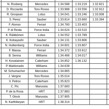
N. Rosberg
Mercedes
1:34.588
1:33.219
1:32.821
D. Ricciardo
Toro Rosso
1:33.988
1:33.556
1:32.912
R. Grosjean
Lotus
1:34.041
1:33.246
1:33.008
S. Perez
Sauber
1:33.814
1:33.660
1:33.394
F. Alonso
Ferrari
1:34.760
1:33.403
P. di Resta
Force India
1:34.624
1:33.510
K. Räikkönen
Lotus
1:34.552
1:33.789
K. Kobayashi
Sauber
1:34.131
1:33.806
N. Hulkenberg
Force India
1:34.601
1:33.807
F. Massa
Ferrari
1:34.372
1:33.912
B. Senna
Williams
1:34.466
1:34.017
H. Kovalainen
Caterham
1:34.852
1:36.132
P. Maldonado
Williams
1:34.639
M. Schumacher
Mercedes
1:34.865
J. Vergne
Toro Rosso
1:35.014
V. Petrov
Caterham
1:35.823
C. Pic
Marussia
1:37.683
P. de la Rosa
HRT
1:37.883
T. Glock
Marussia
1:37.905
N. Karthikeyan
HRT
1:38.314