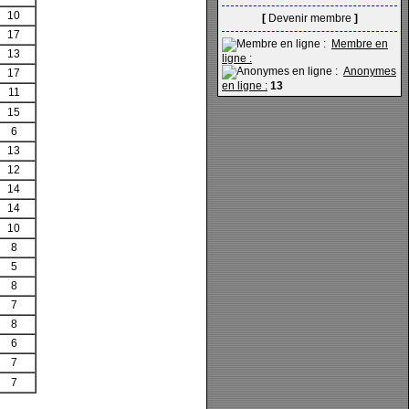
10
[
Devenir membre
]
17
Membre en
13
ligne :
Anonymes
17
en ligne :
13
11
15
6
13
12
14
14
10
8
5
8
7
8
6
7
7