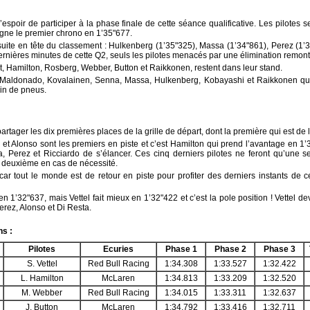
’espoir de participer à la phase finale de cette séance qualificative. Les pilotes s
signe le premier chrono en 1’35"677.
nsuite en tête du classement : Hulkenberg (1’35"325), Massa (1’34"861), Perez (1’
rnières minutes de cette Q2, seuls les pilotes menacés par une élimination remont
, Hamilton, Rosberg, Webber, Button et Raikkonen, restent dans leur stand.
 : Maldonado, Kovalainen, Senna, Massa, Hulkenberg, Kobayashi et Raikkonen qui
in de pneus.
partager les dix premières places de la grille de départ, dont la première qui est de 
 et Alonso sont les premiers en piste et c’est Hamilton qui prend l’avantage en 1
 Perez et Ricciardo de s’élancer. Ces cinq derniers pilotes ne feront qu’une se
e deuxième en cas de nécessité.
e car tout le monde est de retour en piste pour profiter des derniers instants de c
 1’32"637, mais Vettel fait mieux en 1’32"422 et c’est la pole position ! Vettel d
erez, Alonso et Di Resta.
ns :
Pilotes
Ecuries
Phase 1
Phase 2
Phase 3
S. Vettel
Red Bull Racing
1:34.308
1:33.527
1:32.422
L. Hamilton
McLaren
1:34.813
1:33.209
1:32.520
M. Webber
Red Bull Racing
1:34.015
1:33.311
1:32.637
J. Button
McLaren
1:34.792
1:33.416
1:32.711