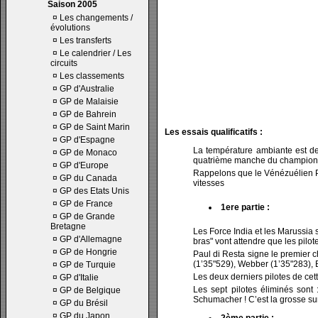
Saison 2005
¤
Les changements /
évolutions
¤
Les transferts
¤
Le calendrier / Les
circuits
¤
Les classements
¤
GP d'Australie
¤
GP de Malaisie
¤
GP de Bahrein
¤
GP de Saint Marin
Les essais qualificatifs :
¤
GP d'Espagne
La température ambiante est de 
¤
GP de Monaco
quatrième manche du champion
¤
GP d'Europe
Rappelons que le Vénézuélien Pa
¤
GP du Canada
vitesses
¤
GP des Etats Unis
¤
GP de France
1ere partie :
¤
GP de Grande
Bretagne
Les Force India et les Marussia 
¤
GP d'Allemagne
bras" vont attendre que les pilot
¤
GP de Hongrie
Paul di Resta signe le premier 
(1’35"529), Webber (1’35"283), B
¤
GP de Turquie
Les deux derniers pilotes de cet
¤
GP d'Italie
Les sept pilotes éliminés sont 
¤
GP de Belgique
Schumacher ! C’est la grosse su
¤
GP du Brésil
¤
GP du Japon