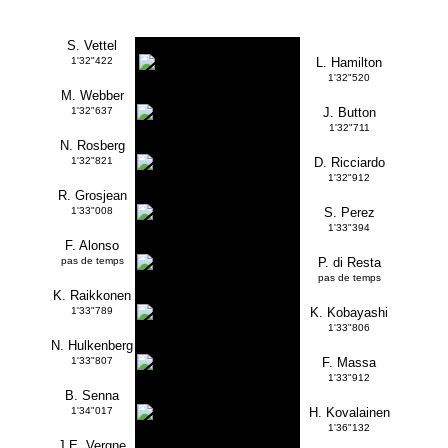
S. Vettel
1'32"422
L. Hamilton
1'32"520
M. Webber
1'32"637
J. Button
1'32"711
N. Rosberg
1'32"821
D. Ricciardo
1'32"912
R. Grosjean
1'33"008
S. Perez
1'33"394
F. Alonso
pas de temps
P. di Resta
pas de temps
K. Raikkonen
1'33"789
K. Kobayashi
1'33"806
N. Hulkenberg
1'33"807
F. Massa
1'33"912
B. Senna
1'34"017
H. Kovalainen
1'36"132
J.E. Vergne