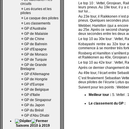
Le top 10 : Vettel, Grosjean, Ra
circuits
leurs pneus. Au 19e tour, il y a
¤
Les écuries et les
sur lui...
pilotes
Au 23e tour, il Raikkonen n’est
¤
Le casque des pilotes
pneus. Quelques secondes plus t
¤
Les classements
Webber, Hamilton (qui a encore 
¤
GP d'Australie
au 25e. Après ce second changem
¤
GP de Malaisie
deux secondes entre les deux au
¤
GP de Chine
Le top 10 au 30e tour : Vettel,
¤
GP de Bahrein
Kobayashi rentre au 32e tour a
commence à se montrer très forte
¤
GP d'Espagne
Rosberg et Hamilton s’arrêtent 
¤
GP de Monaco
et Raikkonen au 40e, Grosjean 
¤
GP de Turquie
Le top 10 au 42e tour : Vettel, 
¤
GP de Grande
Après ce dernier changement de p
Bretagne
Au 49e tour, l’écart entre Sebas
¤
GP d'Allemagne
C’est finalement Sebastian Vette
¤
GP de Hongrie
deux pilotes de l’écurie Lotus q
¤
GP d'Europe
Suivent pour les points : Webbe
¤
GP de Belgique
¤
GP d'Italie
Meilleur tour :
S. Vettel :
¤
GP de Singapour
Le classement du GP :
¤
GP du Japon
¤
GP du Brésil
¤
GP d'Abu Dhabi
Saisons 2010 à 2019