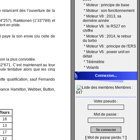
*
Moteur : principe de base
e relancent dès l’ouverture de la
*
Moteur : son fonctionnement
*
Moteur V8 : 2013, sa
34"257), Raikkonen (1’33"789) et
dernière année
ent en piste.
*
Moteur V8 : le RS27 en
chiffre
 paye là son envie (ou celle de
*
Moteur V6 : 2014, le retour
du turbo
*
Moteur V6 : principe de l'ERS
*
Moteur V6 : power unit en
détail
loin la plus convoitée.
*
Télémétrie
’32"671. C’est maintenant au tour
*
Volants
ule tentative alors que les cinq
Connexion...
ette qualification, sauf Fernando
Membres :
evance Hamilton, Webber, Button,
647
Votre pseudo :
Tours
Mot de passe :
18
13
17
[
Mot de passe perdu ?
]
12