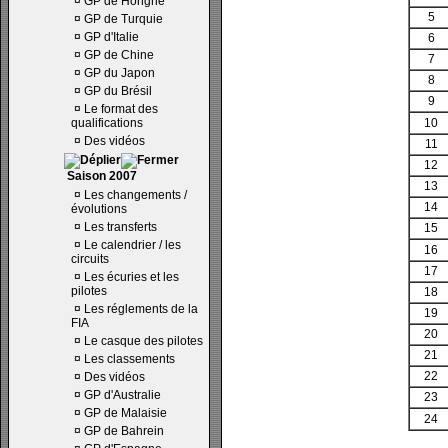
¤
GP de Hongrie
5
¤
GP de Turquie
¤
GP d'Italie
6
¤
GP de Chine
7
¤
GP du Japon
8
¤
GP du Brésil
9
¤
Le format des
qualifications
10
¤
Des vidéos
11
12
Saison 2007
13
¤
Les changements /
14
évolutions
¤
Les transferts
15
¤
Le calendrier / les
16
circuits
17
¤
Les écuries et les
pilotes
18
¤
Les réglements de la
19
FIA
20
¤
Le casque des pilotes
21
¤
Les classements
22
¤
Des vidéos
¤
GP d'Australie
23
¤
GP de Malaisie
24
¤
GP de Bahrein