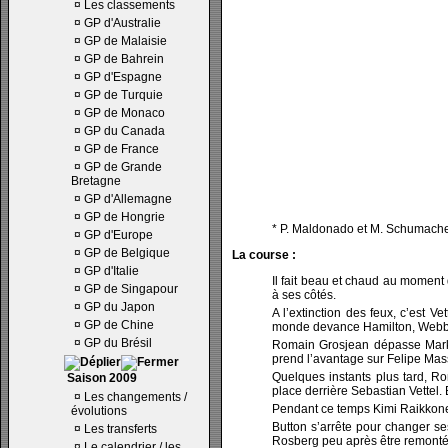
¤
Les classements
¤
GP d'Australie
¤
GP de Malaisie
¤
GP de Bahrein
¤
GP d'Espagne
¤
GP de Turquie
¤
GP de Monaco
¤
GP du Canada
¤
GP de France
¤
GP de Grande
Bretagne
¤
GP d'Allemagne
¤
GP de Hongrie
* P. Maldonado et M. Schumacher
¤
GP d'Europe
¤
GP de Belgique
La course :
¤
GP d'Italie
Il fait beau et chaud au moment
¤
GP de Singapour
à ses côtés.
¤
GP du Japon
A l’extinction des feux, c’est 
¤
GP de Chine
monde devance Hamilton, Webber
¤
GP du Brésil
Romain Grosjean dépasse Mark W
prend l’avantage sur Felipe Mass
Quelques instants plus tard, Ro
Saison 2009
place derrière Sebastian Vettel. 
¤
Les changements /
Pendant ce temps Kimi Raikkone
évolutions
Button s’arrête pour changer se
¤
Les transferts
Rosberg peu après être remonté 
¤
Le calendrier / les