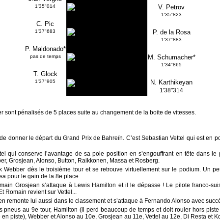
1'35"014
V. Petrov
1'35"823
C. Pic
1'37"683
P. de la Rosa
1'37"883
P. Maldonado*
pas de temps
M. Schumacher*
1'34"865
T. Glock
1'37"905
N. Karthikeyan
1'38"314
 sont pénalisés de 5 places suite au changement de la boite de vitesses.
 de donner le départ du Grand Prix de Bahreïn. C’est Sebastian Vettel qui est en p
Vettel qui conserve l’avantage de sa pole position en s’engouffrant en tête dans l
, Grosjean, Alonso, Button, Raikkonen, Massa et Rosberg.
ebber dès le troisième tour et se retrouve virtuellement sur le podium. Un peu
a pour le gain de la 8e place.
main Grosjean s’attaque à Lewis Hamilton et il le dépasse ! Le pilote franco-s
Et Romain revient sur Vettel...
n remonte lui aussi dans le classement et s’attaque à Fernando Alonso avec succ
s pneus au 9e tour, Hamilton (il perd beaucoup de temps et doit rouler hors pist
en piste), Webber et Alonso au 10e, Grosjean au 11e, Vettel au 12e, Di Resta et 