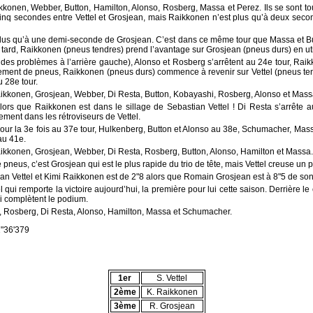
ikkonen, Webber, Button, Hamilton, Alonso, Rosberg, Massa et Perez. Ils se sont t
 cinq secondes entre Vettel et Grosjean, mais Raikkonen n’est plus qu’à deux secon
 plus qu’à une demi-seconde de Grosjean. C’est dans ce même tour que Massa et Bu
ard, Raikkonen (pneus tendres) prend l’avantage sur Grosjean (pneus durs) en ut
des problèmes à l’arrière gauche), Alonso et Rosberg s’arrêtent au 24e tour, Raik
ent de pneus, Raikkonen (pneus durs) commence à revenir sur Vettel (pneus tendr
 28e tour.
 Raikkonen, Grosjean, Webber, Di Resta, Button, Kobayashi, Rosberg, Alonso et Mass
lors que Raikkonen est dans le sillage de Sebastian Vettel ! Di Resta s’arrête 
ment dans les rétroviseurs de Vettel.
pour la 3e fois au 37e tour, Hulkenberg, Button et Alonso au 38e, Schumacher, Mass
au 41e.
Raikkonen, Grosjean, Webber, Di Resta, Rosberg, Button, Alonso, Hamilton et Massa.
neus, c’est Grosjean qui est le plus rapide du trio de tête, mais Vettel creuse un p
tian Vettel et Kimi Raikkonen est de 2"8 alors que Romain Grosjean est à 8"5 de son
l qui remporte la victoire aujourd’hui, la première pour lui cette saison. Derrière 
ui complètent le podium.
r, Rosberg, Di Resta, Alonso, Hamilton, Massa et Schumacher.
 1"36'379
1er
S. Vettel
2ème
K. Raikkonen
3ème
R. Grosjean