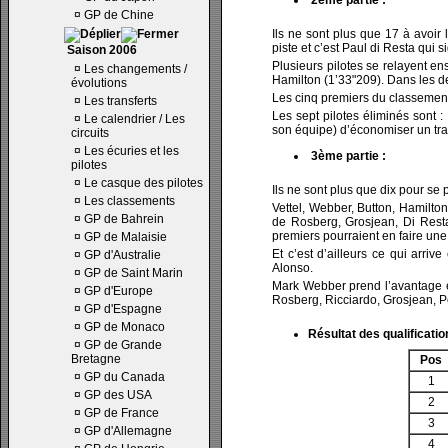
2ème partie :
¤
GP de Chine
Ils ne sont plus que 17 à avoir l
piste et c’est Paul di Resta qui 
Saison 2006
Plusieurs pilotes se relayent e
¤
Les changements /
Hamilton (1’33"209). Dans les de
évolutions
Les cinq premiers du classement
¤
Les transferts
Les sept pilotes éliminés sont
¤
Le calendrier / Les
son équipe) d’économiser un tra
circuits
¤
Les écuries et les
3ème partie :
pilotes
¤
Le casque des pilotes
Ils ne sont plus que dix pour se 
¤
Les classements
Vettel, Webber, Button, Hamilton
¤
GP de Bahrein
de Rosberg, Grosjean, Di Resta,
premiers pourraient en faire un
¤
GP de Malaisie
Et c’est d’ailleurs ce qui arriv
¤
GP d'Australie
Alonso.
¤
GP de Saint Marin
Mark Webber prend l’avantage en
¤
GP d'Europe
Rosberg, Ricciardo, Grosjean, P
¤
GP d'Espagne
¤
GP de Monaco
Résultat des qualificatio
¤
GP de Grande
Bretagne
Pos
¤
GP du Canada
1
¤
GP des USA
2
¤
GP de France
3
¤
GP d'Allemagne
4