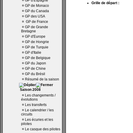
¤
GP d'Espagne
Grille de départ :
¤
GP de Monaco
¤
GP du Canada
¤
GP des USA
¤
GP de France
¤
GP de Grande
Bretagne
¤
GP d'Europe
¤
GP de Hongrie
¤
GP de Turquie
¤
GP d'Italie
¤
GP de Belgique
¤
GP du Japon
¤
GP de Chine
¤
GP du Brésil
¤
Résumé de la saison
Saison 2008
¤
Les changements /
évolutions
¤
Les transferts
¤
Le calendrier / les
circuits
¤
Les écuries et les
pilotes
¤
Le casque des pilotes