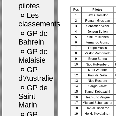
pilotes
Pos
Pilotes
¤
Les
1
Lewis Hamilton
2
Romain Grosjean
classements
3
Sebastian Vettel
¤
GP de
4
Jenson Button
5
Kimi Raikkonen
Bahrein
6
Fernando Alonso
7
Felipe Massa
¤
GP de
8
Pastor Maldonado
Malaisie
9
Bruno Senna
10
Nico Hulkenberg
¤
GP
11
Mark Webber
12
Paul di Resta
d'Australie
13
Nico Rosberg
¤
GP de
14
Sergio Perez
15
Kamui Kobayashi
Saint
16
Jean-Eric Vergne
Marin
17
Michael Schumacher
18
Daniel Ricciardo
¤
GP
19
Heikki Kovalainen