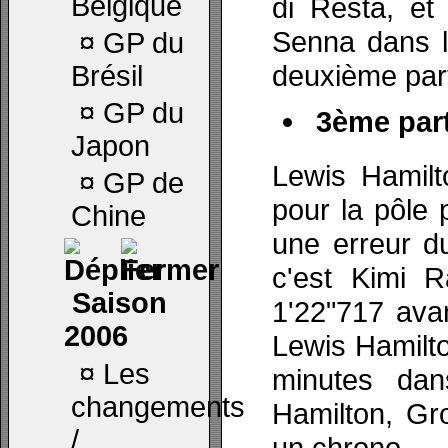
Belgique
di Resta, et
Senna dans l
¤
GP du
deuxième parti
Brésil
¤
GP du
3ème part
Japon
Lewis Hamilt
¤
GP de
pour la pôle p
Chine
une erreur d
c'est Kimi R
Saison
1'22"717 ava
2006
Lewis Hamilto
¤
Les
minutes dan
changements
Hamilton, Gr
/
un chrono.