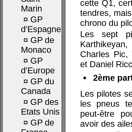
cette Q1, cer
Marin
tendres, mais
¤
GP
chrono du pilo
d'Espagne
Les sept pi
¤
GP de
Karthikeyan,
Monaco
Charles Pic, 
¤
GP
et Daniel Ricc
d'Europe
2ème part
¤
GP du
Canada
Les pilotes s
¤
GP des
les pneus te
Etats Unis
peut-être p
¤
GP de
avoir des ailes