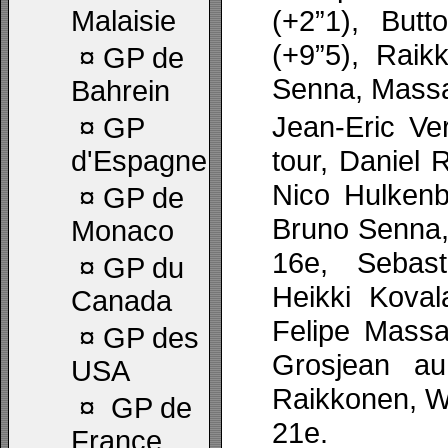
(+2”1), Butt
Malaisie
(+9”5), Raik
¤
GP de
Senna, Massa
Bahrein
Jean-Eric V
¤
GP
tour, Daniel 
d'Espagne
Nico Hulkenb
¤
GP de
Bruno Senna,
Monaco
16e, Sebast
¤
GP du
Heikki Koval
Canada
Felipe Massa
¤
GP des
Grosjean au
USA
Raikkonen, W
¤
GP de
21e.
France