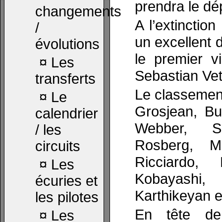
prendra le dé
changements
A l’extinctio
/
un excellent 
évolutions
le premier v
¤
Les
Sebastian Vet
transferts
Le classemen
¤
Le
Grosjean, Bu
calendrier
Webber, S
/ les
Rosberg, M
circuits
Ricciardo, 
¤
Les
Kobayashi,
écuries et
Karthikeyan 
les pilotes
En tête de
¤
Les