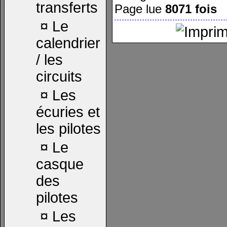
transferts
Page lue
8071 fois
¤
Le
calendrier
/ les
circuits
¤
Les
écuries et
les pilotes
¤
Le
casque
des
pilotes
¤
Les