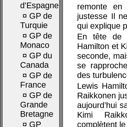
d'Espagne
remonte en 
¤
GP de
justesse Il 
Turquie
qui explique 
¤
GP de
En tête de l
Monaco
Hamilton et K
¤
GP du
seconde, mais
Canada
se rapproch
des turbulen
¤
GP de
France
Lewis Hamilt
¤
GP de
Raikkonen ju
Grande
aujourd’hui s
Bretagne
Kimi Raik
complètent le
¤
GP