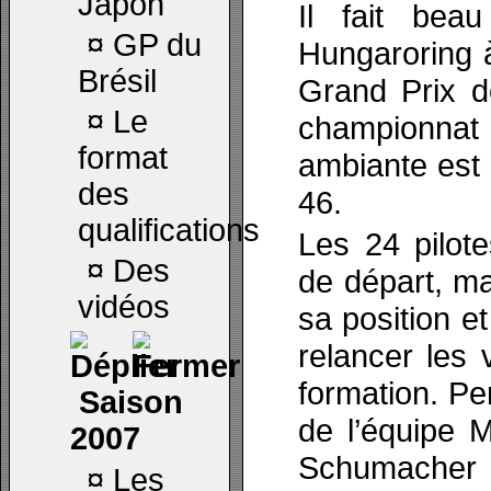
Japon
Il fait bea
¤
GP du
Hungaroring 
Brésil
Grand Prix 
¤
Le
championnat
format
ambiante est 
des
46.
qualifications
Les 24 pilote
¤
Des
de départ, m
vidéos
sa position e
relancer les
formation. P
Saison
de l’équipe 
2007
Schumacher v
¤
Les