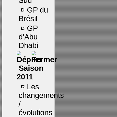
Sud
¤
GP du
Brésil
¤
GP
d'Abu
Dhabi
Saison
2011
¤
Les
changements
/
évolutions