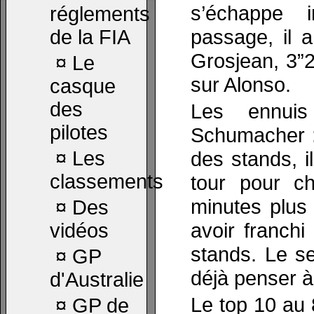
s’échappe 
réglements
passage, il 
de la FIA
Grosjean, 3”2
¤
Le
sur Alonso.
casque
des
Les ennuis
pilotes
Schumacher : 
¤
Les
des stands, i
classements
tour pour c
minutes plus 
¤
Des
avoir franchi
vidéos
stands. Le s
¤
GP
déjà penser à
d'Australie
Le top 10 au
¤
GP de