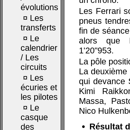
évolutions
Les Ferrari 
¤
Les
pneus tendres
transferts
fin de séance
¤
Le
alors que 
calendrier
1'20"953.
/ Les
La pôle posit
circuits
La deuxième 
¤
Les
qui devance 
écuries et
Kimi Raikko
les pilotes
Massa, Past
¤
Le
Nico Hulkenb
casque
Résultat d
des