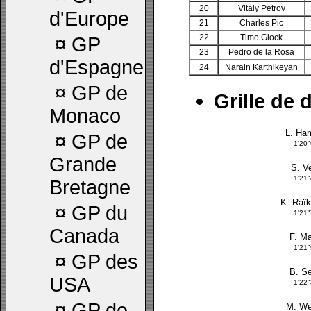
20
Vitaly Petrov
d'Europe
21
Charles Pic
22
Timo Glock
¤
GP
23
Pedro de la Rosa
d'Espagne
24
Narain Karthikeyan
¤
GP de
Grille de 
Monaco
L. Ham
¤
GP de
1'20
Grande
S. Ve
1'21
Bretagne
K. Raï
¤
GP du
1'21
Canada
F. M
1'21
¤
GP des
B. S
USA
1'22
¤
GP de
M. We