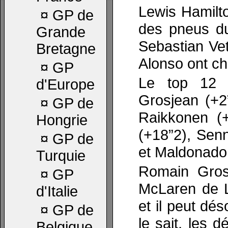
Lewis Hamilt
¤
GP de
des pneus du
Grande
Sebastian Ve
Bretagne
Alonso ont c
¤
GP
Le top 12 
d'Europe
Grosjean (+2”
¤
GP de
Raikkonen (+
Hongrie
(+18”2), Sen
¤
GP de
et Maldonado
Turquie
Romain Grosj
¤
GP
McLaren de L
d'Italie
et il peut dé
¤
GP de
le sait, les 
Belgique