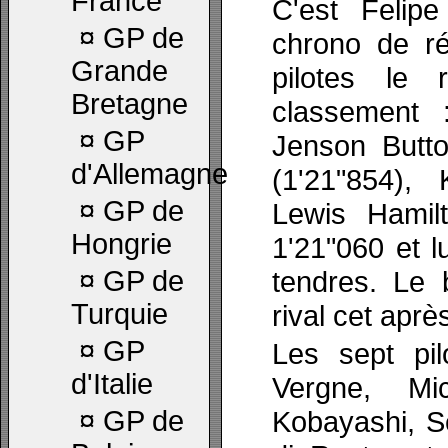
France
C'est Felip
¤
GP de
chrono de ré
Grande
pilotes le 
Bretagne
classement 
¤
GP
Jenson Butto
d'Allemagne
(1'21"854),
¤
GP de
Lewis Hamil
Hongrie
1'21"060 et l
¤
GP de
tendres. Le 
Turquie
rival cet aprè
¤
GP
Les sept pil
d'Italie
Vergne, Mi
¤
GP de
Kobayashi, S