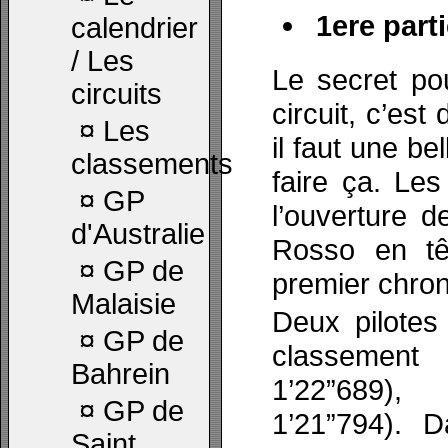
1ere parti
calendrier
/ Les
Le secret po
circuits
circuit, c’est
¤
Les
il faut une b
classements
faire ça. Les
¤
GP
l’ouverture d
d'Australie
Rosso en tê
¤
GP de
premier chron
Malaisie
Deux pilotes
¤
GP de
classement 
Bahrein
1’22”689),
¤
GP de
1’21”794). 
Saint