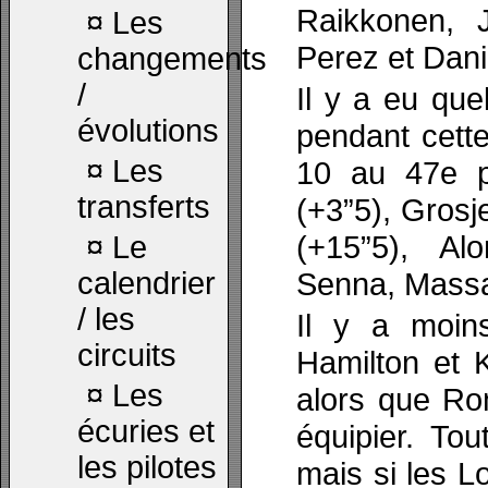
Raikkonen, 
¤
Les
Perez et Dani
changements
/
Il y a eu qu
évolutions
pendant cett
¤
Les
10 au 47e p
transferts
(+3”5), Grosj
(+15”5), Al
¤
Le
calendrier
Senna, Massa
/ les
Il y a moin
circuits
Hamilton et 
¤
Les
alors que Ro
écuries et
équipier. To
les pilotes
mais si les L