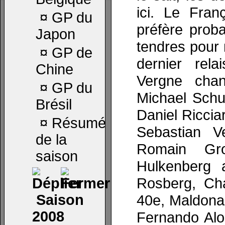
ici. Le Fran
¤
GP du
préfère prob
Japon
tendres pour 
¤
GP de
dernier rel
Chine
Vergne cha
¤
GP du
Michael Schu
Brésil
Daniel Riccia
¤
Résumé
Sebastian V
de la
Romain Gro
saison
Hulkenberg 
Rosberg, Ch
Saison
40e, Maldona
2008
Fernando Alo