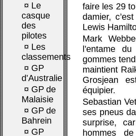
¤
Le
faire les 29 t
casque
damier, c’es
des
Lewis Hamilto
pilotes
Mark Webber
¤
Les
l’entame du
classements
gommes tendr
¤
GP
maintient Ra
d'Australie
Grosjean e
¤
GP de
équipier.
Malaisie
Sebastian Vet
¤
GP de
ses pneus dan
Bahrein
surprise, ca
¤
GP
hommes de 