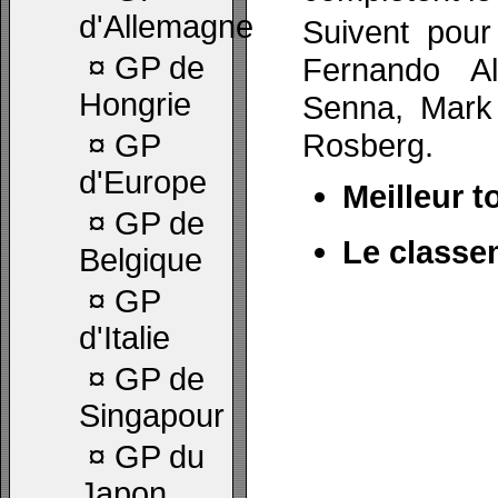
d'Allemagne
Suivent pour
¤
GP de
Fernando A
Hongrie
Senna, Mark
Rosberg.
¤
GP
d'Europe
Meilleur t
¤
GP de
Le classe
Belgique
¤
GP
d'Italie
¤
GP de
Singapour
¤
GP du
Japon