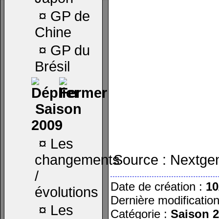
¤
GP de
Chine
¤
GP du
Brésil
Saison
2009
¤
Les
Source : Nextge
changements
/
Date de création :
10
évolutions
Dernière modificatio
¤
Les
Catégorie :
Saison 