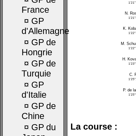
1'21
France
N. Ro
¤
GP
1'21
d'Allemagne
K. Kob
1'22
¤
GP de
M. Schu
1'22
Hongrie
H. Kova
¤
GP de
1'23
Turquie
C. 
1'25
¤
GP
P. de l
d'Italie
1'25
¤
GP de
Chine
La course :
¤
GP du