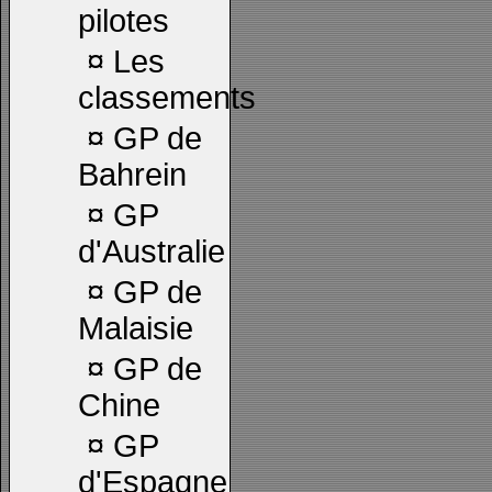
pilotes
¤
Les
classements
¤
GP de
Bahrein
¤
GP
d'Australie
¤
GP de
Malaisie
¤
GP de
Chine
¤
GP
d'Espagne