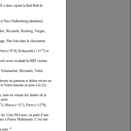
RT a donc rejoint la Red Bull de
na et Nico Hulkenberg (abandon)
er, Ricciardo, Rosberg, Vergne,
age. Plus loin dans le classement,
Perez (+9”4), Kobayashi (+11”7) et
près avoir escaladé la HRT victime
 Schumacher, Ricciardo, Vettel,
ll heurte un panneau et abîme encore un
t Vettel remonte en piste à la 21e
, mais en sortant des limites de la
 piste.
7), Massa (+12”), Perez (+12”9),
r lui. Chez McLaren, on parle d’une
lace à Pastor Maldonado. C’est une
a paix !”