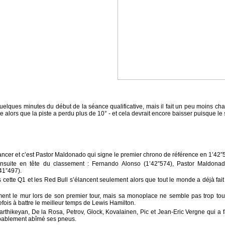
uelques minutes du début de la séance qualificative, mais il fait un peu moins ch
alors que la piste a perdu plus de 10° - et cela devrait encore baisser puisque le s
lancer et c’est Pastor Maldonado qui signe le premier chrono de référence en 1’42”
 ensuite en tête du classement : Fernando Alonso (1’42”574), Pastor Maldona
41”497).
 cette Q1 et les Red Bull s’élancent seulement alors que tout le monde a déjà fait 5
ment le mur lors de son premier tour, mais sa monoplace ne semble pas trop tou
efois à battre le meilleur temps de Lewis Hamilton.
arthikeyan, De la Rosa, Petrov, Glock, Kovalainen, Pic et Jean-Eric Vergne qui a f
robablement abîmé ses pneus.