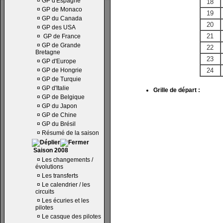
¤
GP d'Espagne
18
¤
GP de Monaco
19
¤
GP du Canada
20
¤
GP des USA
21
¤
GP de France
¤
GP de Grande
22
Bretagne
23
¤
GP d'Europe
¤
GP de Hongrie
24
¤
GP de Turquie
¤
GP d'Italie
Grille de départ :
¤
GP de Belgique
¤
GP du Japon
¤
GP de Chine
¤
GP du Brésil
¤
Résumé de la saison
Saison 2008
¤
Les changements /
évolutions
¤
Les transferts
¤
Le calendrier / les
circuits
¤
Les écuries et les
pilotes
¤
Le casque des pilotes