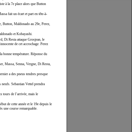
e à la 7e place alors que Button
sa fait un écart et part en tête-à-
8e, Button, Maldonado au 29e, Perez,
Maldonado et Kobayashi.
d, Di Resta attaque Grosjean, le
e innocente de cet accrochage. Perez
 à la bonne température. Réponse du
her, Massa, Senna, Vergne, Di Resta,
dernier a des pneus tendres presque
s neufs. Sebastian Vettel prendra
tours de l’arrivée, mais le
but de cette année et le 19e depuis le
rès une course remarquable.