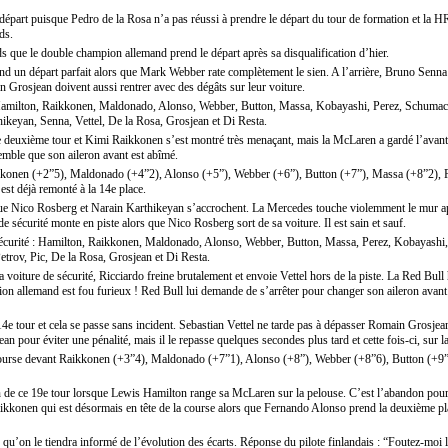
de départ puisque Pedro de la Rosa n’a pas réussi à prendre le départ du tour de formation et la H
ds.
ds que le double champion allemand prend le départ après sa disqualification d’hier.
end un départ parfait alors que Mark Webber rate complètement le sien. A l’arrière, Bruno Sen
 Grosjean doivent aussi rentrer avec des dégâts sur leur voiture.
Hamilton, Raikkonen, Maldonado, Alonso, Webber, Button, Massa, Kobayashi, Perez, Schumach
hikeyan, Senna, Vettel, De la Rosa, Grosjean et Di Resta.
le deuxième tour et Kimi Raikkonen s’est montré très menaçant, mais la McLaren a gardé l’avant
semble que son aileron avant est abîmé.
ikkonen (+2”5), Maldonado (+4”2), Alonso (+5”), Webber (+6”), Button (+7”), Massa (+8”2), 
st déjà remonté à la 14e place.
que Nico Rosberg et Narain Karthikeyan s’accrochent. La Mercedes touche violemment le mur a
 sécurité monte en piste alors que Nico Rosberg sort de sa voiture. Il est sain et sauf.
 sécurité : Hamilton, Raikkonen, Maldonado, Alonso, Webber, Button, Massa, Perez, Kobayashi,
trov, Pic, De la Rosa, Grosjean et Di Resta.
a voiture de sécurité, Ricciardo freine brutalement et envoie Vettel hors de la piste. La Red Bu
on allemand est fou furieux ! Red Bull lui demande de s’arrêter pour changer son aileron avant e
4e tour et cela se passe sans incident. Sebastian Vettel ne tarde pas à dépasser Romain Grosjean
ean pour éviter une pénalité, mais il le repasse quelques secondes plus tard et cette fois-ci, sur la
ourse devant Raikkonen (+3”4), Maldonado (+7”1), Alonso (+8”), Webber (+8”6), Button (+9”
n de ce 19e tour lorsque Lewis Hamilton range sa McLaren sur la pelouse. C’est l’abandon pou
ikkonen qui est désormais en tête de la course alors que Fernando Alonso prend la deuxième p
u’on le tiendra informé de l’évolution des écarts. Réponse du pilote finlandais : “Foutez-moi l