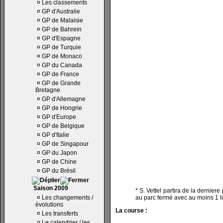
¤
Les classements
¤
GP d'Australie
¤
GP de Malaisie
¤
GP de Bahrein
¤
GP d'Espagne
¤
GP de Turquie
¤
GP de Monaco
¤
GP du Canada
¤
GP de France
¤
GP de Grande
Bretagne
¤
GP d'Allemagne
¤
GP de Hongrie
¤
GP d'Europe
¤
GP de Belgique
¤
GP d'Italie
¤
GP de Singapour
¤
GP du Japon
¤
GP de Chine
¤
GP du Brésil
Saison 2009
* S. Vettel partira de la derniere
¤
Les changements /
au parc fermé avec au moins 1 li
évolutions
La course :
¤
Les transferts
¤
Le calendrier / les