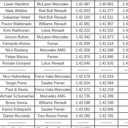
Lewis Hamilton
McLaren Mercedes
1:41.497
1:40.901
1:4
Mark Webber
Red Bull Renault
1:41.933
1:41.277
1:4
Sebastian Vettel
Red Bull Renault
1:42.160
1:41.511
1:4
Pastor Maldonado
Williams Renault
1:41.981
1:41.907
1:4
Kimi Raikkonen
Lotus Renault
1:42.222
1:41.532
1:4
Jenson Button
McLaren Mercedes
1:42.342
1:41.873
1:4
Fernando Alonso
Ferrari
1:41.939
1:41.514
1:4
Nico Rosberg
Mercedes AMG
1:41.926
1:41.698
1:4
Felipe Massa
Ferrari
1:41.974
1:41.846
1:4
Romain Grosjean
Lotus Renault
1:42.046
1:41.620
1:4
----------------
---------------
----------
----------
---
Nico Hulkenberg
Force India Mercedes
1:42.579
1:42.019
Sergio Perez
Sauber Ferrari
1:42.624
1:42.084
Paul di Resta
Force India Mercedes
1:42.572
1:42.218
Michael Schumacher
Mercedes AMG
1:42.735
1:42.289
Bruno Senna
Williams Renault
1:43.298
1:42.330
Kamui Kobayashi
Sauber Ferrari
1:43.582
1:42.606
Daniel Ricciardo
Toro Rosso Ferrari
1:43.280
1:42.765
----------------
---------------
----------
----------
---