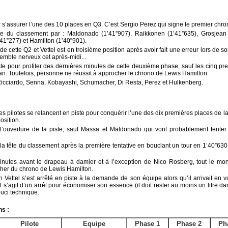
r s’assurer l’une des 10 places en Q3. C’est Sergio Perez qui signe le premier chr
ête du classement par : Maldonado (1’41”907), Raikkonen (1’41”635), Grosjean 
41”277) et Hamilton (1’40”901).
n de cette Q2 et Vettel est en troisième position après avoir fait une erreur lors de 
ble nerveux cet après-midi...
te pour profiter des dernières minutes de cette deuxième phase, sauf les cinq pr
an. Toutefois, personne ne réussit à approcher le chrono de Lewis Hamilton.
: Ricciardo, Senna, Kobayashi, Schumacher, Di Resta, Perez et Hulkenberg.
es pilotes se relancent en piste pour conquérir l’une des dix premières places de la
osition.
’ouverture de la piste, sauf Massa et Maldonado qui vont probablement tenter
a tête du classement après la première tentative en bouclant un tour en 1’40”630.
inutes avant le drapeau à damier et à l’exception de Nico Rosberg, tout le mon
cher du chrono de Lewis Hamilton.
Vettel s’est arrêté en piste à la demande de son équipe alors qu’il arrivait en vu
’il s’agit d’un arrêt pour économiser son essence (il doit rester au moins un litre d
ouci technique.
ns :
Pilote
Equipe
Phase 1
Phase 2
Ph