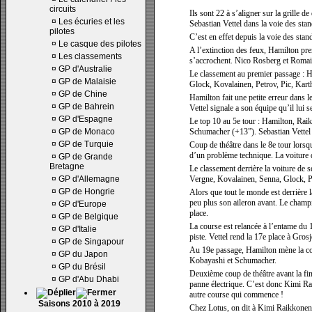
circuits
Ils sont 22 à s’aligner sur la grille 
¤
Les écuries et les
Sebastian Vettel dans la voie des stan
pilotes
C’est en effet depuis la voie des stan
¤
Le casque des pilotes
A l’extinction des feux, Hamilton pr
¤
Les classements
s’accrochent. Nico Rosberg et Romain
¤
GP d'Australie
Le classement au premier passage : 
¤
GP de Malaisie
Glock, Kovalainen, Petrov, Pic, Kart
¤
GP de Chine
Hamilton fait une petite erreur dans 
¤
GP de Bahrein
Vettel signale a son équipe qu’il lui 
¤
GP d'Espagne
Le top 10 au 5e tour : Hamilton, Ra
¤
GP de Monaco
Schumacher (+13”). Sebastian Vettel e
¤
GP de Turquie
Coup de théâtre dans le 8e tour lors
d’un problème technique. La voiture de
¤
GP de Grande
Bretagne
Le classement derrière la voiture de
¤
GP d'Allemagne
Vergne, Kovalainen, Senna, Glock, Pe
¤
GP de Hongrie
Alors que tout le monde est derrière l
peu plus son aileron avant. Le champi
¤
GP d'Europe
place.
¤
GP de Belgique
La course est relancée à l’entame du 1
¤
GP d'Italie
piste. Vettel rend la 17e place à Grosj
¤
GP de Singapour
Au 19e passage, Hamilton mène la c
¤
GP du Japon
Kobayashi et Schumacher.
¤
GP du Brésil
Deuxième coup de théâtre avant la fi
¤
GP d'Abu Dhabi
panne électrique. C’est donc Kimi Ra
autre course qui commence !
Saisons 2010 à 2019
Chez Lotus, on dit à Kimi Raikkonen q