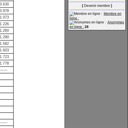
0.630
[
Devenir membre
]
0.978
Membre en
1.073
ligne :
Anonymes
1.226
en ligne :
28
1.260
1.290
1.582
1.603
1.723
1.778
-------
-------