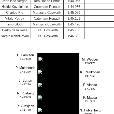
Jean-Eric Vergne
Toro Rosso Ferrari
1:44.058
Heikki Kovalainen
Caterham Renault
1:44.956
Charles Pic
Marussia Cosworth
1:45.089
Vitaly Petrov
Caterham Renault
1:45.151
Timo Glock
Marussia Cosworth
1:45.426
Pedro de la Rosa
HRT Cosworth
1:45.766
Narain Karthikeyan
HRT Cosworth
1:46.382
L. Hamilton
1'40"630
M. Webber
1'40"978
P. Maldonado
1'41"226
K. Raikkonen
1'41"260
J. Button
1'41"290
F. Alonso
1'41"582
N. Rosberg
1'41"603
F. Massa
1'41"723
R. Grosjean
1'41"778
N. Hulkenberg