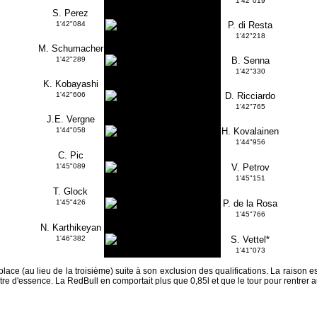
1'42"019
S. Perez
1'42"084
P. di Resta
1'42"218
M. Schumacher
1'42"289
B. Senna
1'42"330
K. Kobayashi
1'42"606
D. Ricciardo
1'42"765
J.E. Vergne
1'44"058
H. Kovalainen
1'44"956
C. Pic
1'45"089
V. Petrov
1'45"151
T. Glock
1'45"426
P. de la Rosa
1'45"766
N. Karthikeyan
1'46"382
S. Vettel*
1'41"073
 place (au lieu de la troisième) suite à son exclusion des qualifications. La raison e
tre d'essence. La RedBull en comportait plus que 0,85l et que le tour pour rentrer 