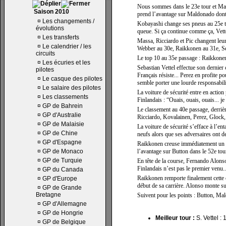
Nous sommes dans le 23e tour et Mark
Saison 2010
prend l’avantage sur Maldonado dont 
¤
Les changements /
Kobayashi change ses pneus au 25e tour
évolutions
queue. Si ça continue comme ça, Vette
¤
Les transferts
Massa, Ricciardo et Pic changent leu
¤
Le calendrier / les
Webber au 30e, Raikkonen au 31e, Se
circuits
Le top 10 au 35e passage : Raikkone
¤
Les écuries et les
Sebastian Vettel effectue son dernier
pilotes
Français résiste... Perez en profite 
¤
Le casque des pilotes
semble porter une lourde responsabilit
¤
Le salaire des pilotes
La voiture de sécurité entre en actio
¤
Les classements
Finlandais : “Ouais, ouais, ouais... je 
¤
GP de Bahrein
Le classement au 40e passage, derriè
¤
GP d'Australie
Ricciardo, Kovalainen, Perez, Glock, 
¤
GP de Malaisie
La voiture de sécurité s’efface à l’e
¤
GP de Chine
neufs alors que ses adversaires ont de
¤
GP d'Espagne
Raikkonen creuse immédiatement un pet
¤
GP de Monaco
l’avantage sur Button dans le 52e tou
¤
GP de Turquie
En tête de la course, Fernando Alons
Finlandais n’est pas le premier venu..
¤
GP du Canada
Raikkonen remporte finalement cette c
¤
GP d'Europe
début de sa carrière. Alonso monte su
¤
GP de Grande
Bretagne
Suivent pour les points : Button, Ma
¤
GP d'Allemagne
¤
GP de Hongrie
Meilleur tour :
S. Vettel :
¤
GP de Belgique