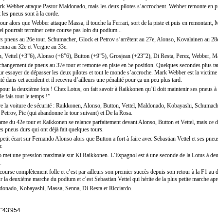
 Webber attaque Pastor Maldonado, mais les deux pilotes s’accrochent. Webber remonte en pist
les pneus sont à la corde.
 alors que Webber attaque Massa, il touche la Ferrari, sort de la piste et puis en remontant, Mas
l pourrait terminer cette course pas loin du podium...
rs pneus au 26e tour. Schumacher, Glock et Petrov s’arrêtent au 27e, Alonso, Kovalainen au 2
nna au 32e et Vergne au 33e.
n, Vettel (+3”6), Alonso (+8”6), Button (+9”5), Grosjean (+23”2), Di Resta, Perez, Webber, 
 changement de pneus au 37e tour et remonte en piste en 5e position. Quelques secondes plus tar
pour essayer de dépasser les deux pilotes et tout le monde s’accroche. Mark Webber est la victim
é dans cet accident et il recevra d’ailleurs une pénalité pour ça un peu plus tard.
n pour la deuxième fois ! Chez Lotus, on fait savoir à Raikkonen qu’il doit maintenir ses pneus
le fais tout le temps !”
re la voiture de sécurité : Raikkonen, Alonso, Button, Vettel, Maldonado, Kobayashi, Schumac
Petrov, Pic (qui abandonne le tour suivant) et De la Rosa.
ntame du 42e tour et Raikkonen se relance parfaitement devant Alonso, Button et Vettel, mais ce 
s pneus durs qui ont déjà fait quelques tours.
it écart sur Fernando Alonso alors que Button a fort à faire avec Sebastian Vettel et ses pneu
r.
o met une pression maximale sur Ki Raikkonen. L’Espagnol est à une seconde de la Lotus à deux 
.
ourse complètement folle et c’est par ailleurs son premier succès depuis son retour à la F1 au dé
r la deuxième marche du podium et c’est Sebastian Vettel qui hérite de la plus petite marche ap
ldonado, Kobayashi, Massa, Senna, Di Resta et Ricciardo.
 1"43'954