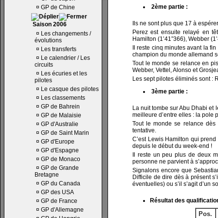
2ème partie :
¤
GP de Chine
Ils ne sont plus que 17 à espére
Saison 2006
Perez est ensuite relayé en t
¤
Les changements /
Hamilton (1’41”366), Webber (1’
évolutions
Il reste cinq minutes avant la fi
¤
Les transferts
champion du monde allemand sem
¤
Le calendrier / Les
Tout le monde se relance en pis
circuits
Webber, Vettel, Alonso et Grosje
¤
Les écuries et les
Les sept pilotes éliminés sont 
pilotes
¤
Le casque des pilotes
3ème partie :
¤
Les classements
¤
GP de Bahrein
La nuit tombe sur Abu Dhabi et l
meilleure d’entre elles : la pole p
¤
GP de Malaisie
Tout le monde se relance dès l
¤
GP d'Australie
tentative.
¤
GP de Saint Marin
C’est Lewis Hamilton qui prend l
¤
GP d'Europe
depuis le début du week-end !
¤
GP d'Espagne
Il reste un peu plus de deux m
¤
GP de Monaco
personne ne parvient à s’appro
¤
GP de Grande
Signalons encore que Sebastian 
Bretagne
Difficile de dire dès à présent s
¤
GP du Canada
éventuelles) ou s’il s’agit d’un s
¤
GP des USA
Résultat des qualificatio
¤
GP de France
¤
GP d'Allemagne
Pos.