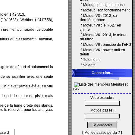
*
Moteur : principe de base
*
Moteur : son fonctionnement
ono en 1’42”313.
*
Moteur V8 : 2013, sa
(1’41”628), Webber (1’41”558),
dernière année
*
Moteur V8 : le RS27 en
son premier tour rapide. Le double
chiffre
*
Moteur V6 : 2014, le retour
emiers du classement : Hamilton,
du turbo
*
Moteur V6 : principe de l'ERS
*
Moteur V6 : power unit en
détail
*
Télémétrie
*
Volants
 grille de départ et notamment la
Connexion...
 de se qualifier avec une seule
Membres :
 On n’avait jamais été aussi vite
647
de est de retour en piste, mais
Votre pseudo :
e de la ligne droite des stands.
ans le réservoir pour les analyses
Mot de passe :
ase 3
[
Mot de passe perdu ?
]