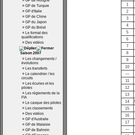
¤
GP de Hongrie
1
¤
GP de Turquie
¤
GP d'Italie
2
¤
GP de Chine
3
¤
GP du Japon
4
¤
GP du Brésil
5
¤
Le format des
qualifications
6
¤
Des vidéos
7
8
Saison 2007
¤
Les changements /
9
évolutions
10
¤
Les transferts
—
¤
Le calendrier / les
circuits
11
¤
Les écuries et les
12
pilotes
¤
Les réglements de la
13
FIA
14
¤
Le casque des pilotes
¤
Les classements
15
¤
Des vidéos
16
¤
GP d'Australie
17
¤
GP de Malaisie
—
¤
GP de Bahrein