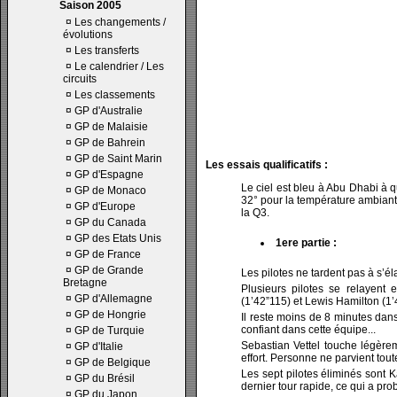
Saison 2005
¤
Les changements /
évolutions
¤
Les transferts
¤
Le calendrier / Les
circuits
¤
Les classements
¤
GP d'Australie
¤
GP de Malaisie
¤
GP de Bahrein
¤
GP de Saint Marin
Les essais qualificatifs :
¤
GP d'Espagne
Le ciel est bleu à Abu Dhabi à q
¤
GP de Monaco
32° pour la température ambiante 
¤
GP d'Europe
la Q3.
¤
GP du Canada
¤
GP des Etats Unis
1ere partie :
¤
GP de France
¤
GP de Grande
Les pilotes ne tardent pas à s’é
Bretagne
Plusieurs pilotes se relayent
¤
GP d'Allemagne
(1’42”115) et Lewis Hamilton (1’
¤
GP de Hongrie
Il reste moins de 8 minutes dans
confiant dans cette équipe...
¤
GP de Turquie
Sebastian Vettel touche légère
¤
GP d'Italie
effort. Personne ne parvient tout
¤
GP de Belgique
Les sept pilotes éliminés sont K
¤
GP du Brésil
dernier tour rapide, ce qui a p
¤
GP du Japon