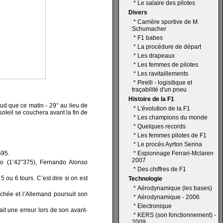
*
Le salaire des pilotes
Divers
*
Carrière sportive de M.
Schumacher
*
F1 babes
*
La procédure de départ
*
Les drapeaux
*
Les femmes de pilotes
*
Les ravitaillements
*
Pirelli - logisitique et
traçabilité d'un pneu
Histoire de la F1
aud que ce matin - 29° au lieu de
*
L'évolution de la F1
oleil se couchera avant la fin de
*
Les champions du monde
*
Quelques records
*
Les femmes pilotes de F1
*
Le procès Ayrton Senna
595.
*
Espionnage Ferrari-Mclaren
2007
do (1’42”375), Fernando Alonso
*
Des chiffres de F1
 ou 6 tours. C’est dire si on est
Technologie
*
Aérodynamique (les bases)
chée et l’Allemand poursuit son
*
Aérodynamique - 2006
*
Electronique
ait une erreur lors de son avant-
*
KERS (son fonctionnement) -
2009