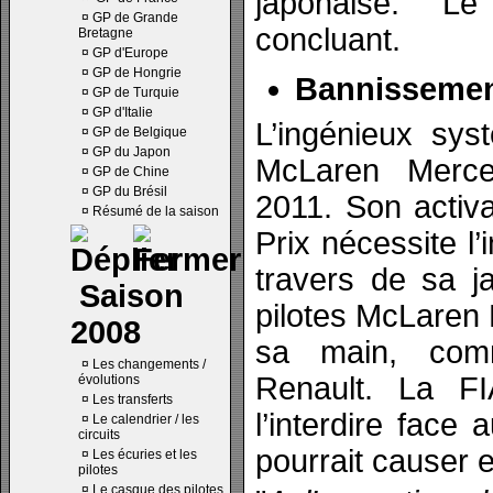
japonaise. Le
¤
GP de Grande
concluant.
Bretagne
¤
GP d'Europe
¤
GP de Hongrie
Bannissement
¤
GP de Turquie
¤
GP d'Italie
L’ingénieux sys
¤
GP de Belgique
¤
GP du Japon
McLaren Merce
¤
GP de Chine
¤
GP du Brésil
2011. Son activ
¤
Résumé de la saison
Prix nécessite l’
travers de sa 
Saison
pilotes McLaren
2008
sa main, com
¤
Les changements /
Renault. La F
évolutions
¤
Les transferts
l’interdire face 
¤
Le calendrier / les
circuits
pourrait causer e
¤
Les écuries et les
pilotes
¤
Le casque des pilotes