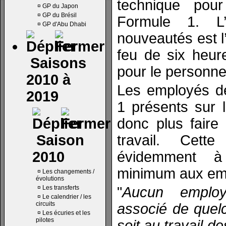
technique pou
¤
GP du Japon
¤
GP du Brésil
Formule 1. L’
¤
GP d'Abu Dhabi
nouveautés est l
feu de six heur
Saisons
pour le personne
2010 à
Les employés d
2019
1 présents sur l
donc plus faire
Saison
travail. Cet
2010
évidemment à
minimum aux em
¤
Les changements /
évolutions
¤
Les transferts
"
Aucun employ
¤
Le calendrier / les
circuits
associé de quel
¤
Les écuries et les
pilotes
soit au travail de