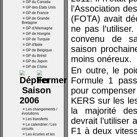
¤
GP du Canada
l’Association d
¤
GP des Etats Unis
¤
GP de France
(FOTA) avait dé
¤
GP de Grande
Bretagne
ne pas l’utilise
¤
GP d'Allemagne
¤
GP de Hongrie
convenu de sa 
¤
GP de Turquie
¤
GP d'Italie
saison prochain
¤
GP de Belgique
¤
GP du Brésil
moins onéreux.
¤
GP du Japon
¤
GP de Chine
En outre, le po
Formule 1 pas
Saison
pour compenser 
2006
KERS sur les les
la majorité de
¤
Les changements /
évolutions
devrait l’utiliser
¤
Les transferts
¤
Le calendrier / Les
F1 à deux vitess
circuits
¤
Les écuries et les