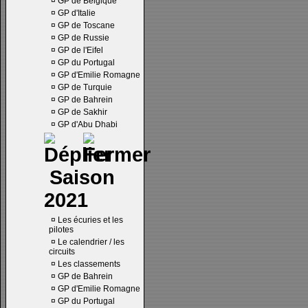
¤
GP de Belgique
¤
GP d'Italie
¤
GP de Toscane
¤
GP de Russie
¤
GP de l'Eifel
¤
GP du Portugal
¤
GP d'Emilie Romagne
¤
GP de Turquie
¤
GP de Bahrein
¤
GP de Sakhir
¤
GP d'Abu Dhabi
Saison
2021
¤
Les écuries et les
pilotes
¤
Le calendrier / les
circuits
¤
Les classements
¤
GP de Bahrein
¤
GP d'Emilie Romagne
¤
GP du Portugal