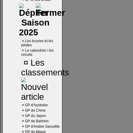
Saison
2025
¤
Les écuries et les
pilotes
¤
Le calendrier / les
circuits
¤
Les
classements
¤
GP d'Australie
¤
GP de Chine
¤
GP du Japon
¤
GP de Bahrein
¤
GP d'Arabie Saoudite
¤
GP de Miami