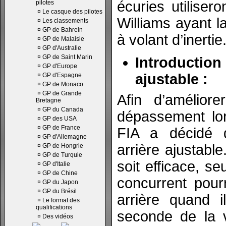
écuries utiliser
pilotes
¤
Le casque des pilotes
Williams ayant 
¤
Les classements
¤
GP de Bahrein
à volant d’inertie
¤
GP de Malaisie
¤
GP d'Australie
¤
GP de Saint Marin
Introduction
¤
GP d'Europe
ajustable :
¤
GP d'Espagne
¤
GP de Monaco
¤
GP de Grande
Afin d’améliore
Bretagne
¤
GP du Canada
dépassement lor
¤
GP des USA
¤
GP de France
FIA a décidé d’
¤
GP d'Allemagne
arrière ajustable
¤
GP de Hongrie
¤
GP de Turquie
soit efficace, seu
¤
GP d'Italie
¤
GP de Chine
concurrent pour
¤
GP du Japon
¤
GP du Brésil
arrière quand 
¤
Le format des
qualifications
seconde de la v
¤
Des vidéos