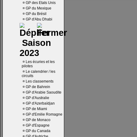
¤
GP des Etats Unis
¤
GP du Mexique
¤
GP du Brésil
¤
GP d'Abu Dhabi
Saison
2023
¤
Les écuries et les
pilotes
¤
Le calendrier / les
circuits
¤
Les classements
¤
GP de Bahrein
¤
GP d'Arabie Saoudite
¤
GP d'Australie
¤
GP d'Azerbaïdjan
¤
GP de Miami
¤
GP d'Emilie Romagne
¤
GP de Monaco
¤
GP d'Espagne
¤
GP du Canada
¤
GP d'Autriche