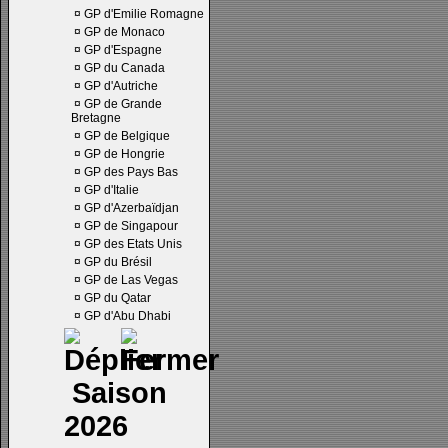
¤
GP d'Emilie Romagne
¤
GP de Monaco
¤
GP d'Espagne
¤
GP du Canada
¤
GP d'Autriche
¤
GP de Grande
Bretagne
¤
GP de Belgique
¤
GP de Hongrie
¤
GP des Pays Bas
¤
GP d'Italie
¤
GP d'Azerbaïdjan
¤
GP de Singapour
¤
GP des Etats Unis
¤
GP du Brésil
¤
GP de Las Vegas
¤
GP du Qatar
¤
GP d'Abu Dhabi
Saison
2026