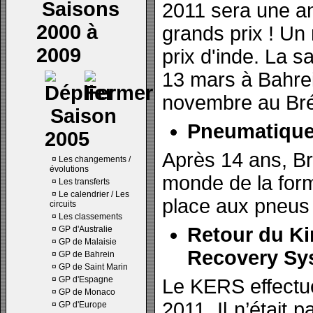
Saisons
2011 sera une a
2000 à
grands prix ! Un
2009
prix d'inde. La 
13 mars à Bahrei
novembre au Bré
Saison
Pneumatique
2005
Après 14 ans, Br
¤
Les changements /
évolutions
monde de la form
¤
Les transferts
¤
Le calendrier / Les
place aux pneus P
circuits
¤
Les classements
Retour du Ki
¤
GP d'Australie
¤
GP de Malaisie
Recovery Sy
¤
GP de Bahrein
¤
GP de Saint Marin
¤
GP d'Espagne
Le KERS effectu
¤
GP de Monaco
2011. Il n’était 
¤
GP d'Europe