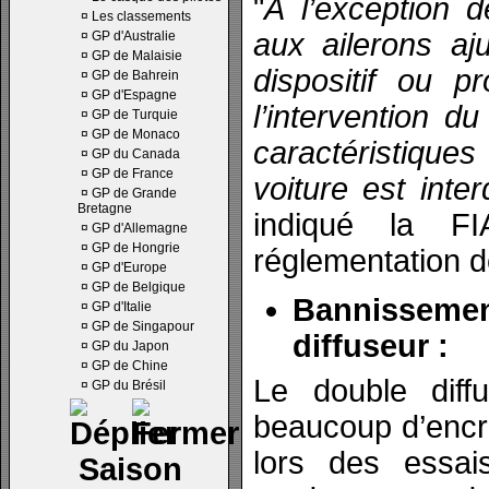
"
A l’exception d
¤
Les classements
aux ailerons aj
¤
GP d'Australie
¤
GP de Malaisie
dispositif ou p
¤
GP de Bahrein
¤
GP d'Espagne
l’intervention du 
¤
GP de Turquie
¤
GP de Monaco
caractéristique
¤
GP du Canada
¤
GP de France
voiture est inter
¤
GP de Grande
Bretagne
indiqué la F
¤
GP d'Allemagne
¤
GP de Hongrie
réglementation d
¤
GP d'Europe
¤
GP de Belgique
Bannisse
¤
GP d'Italie
¤
GP de Singapour
diffuseur :
¤
GP du Japon
¤
GP de Chine
Le double diffu
¤
GP du Brésil
beaucoup d’encr
lors des essai
Saison