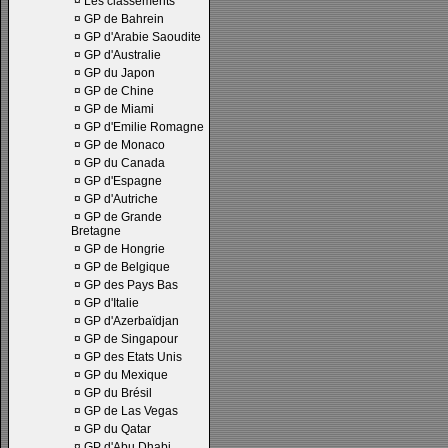
¤
Les classements
¤
GP de Bahrein
¤
GP d'Arabie Saoudite
¤
GP d'Australie
¤
GP du Japon
¤
GP de Chine
¤
GP de Miami
¤
GP d'Emilie Romagne
¤
GP de Monaco
¤
GP du Canada
¤
GP d'Espagne
¤
GP d'Autriche
¤
GP de Grande
Bretagne
¤
GP de Hongrie
¤
GP de Belgique
¤
GP des Pays Bas
¤
GP d'Italie
¤
GP d'Azerbaïdjan
¤
GP de Singapour
¤
GP des Etats Unis
¤
GP du Mexique
¤
GP du Brésil
¤
GP de Las Vegas
¤
GP du Qatar
¤
GP d'Abu Dhabi