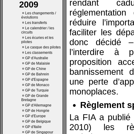
rendant cad
2009
réglementation
¤
Les changements /
évolutions
réduire l’impor
¤
Les transferts
¤
Le calendrier / les
faciliter les d
circuits
¤
Les écuries et les
donc décidé 
pilotes
¤
Le casque des pilotes
l’interdire à
¤
Les classements
¤
GP d'Australie
proposition ac
¤
GP de Malaisie
¤
GP de Chine
bannissement de
¤
GP de Bahrein
une perte d’app
¤
GP d'Espagne
¤
GP de Monaco
monoplaces.
¤
GP de Turquie
¤
GP de Grande
Bretagne
Règlement sp
¤
GP d'Allemagne
¤
GP de Hongrie
La FIA a publié
¤
GP d'Europe
¤
GP de Belgique
2010) les rè
¤
GP d'Italie
¤
GP de Singapour