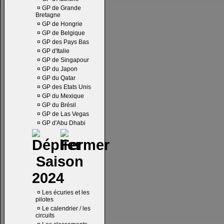
¤
GP de Grande
Bretagne
¤
GP de Hongrie
¤
GP de Belgique
¤
GP des Pays Bas
¤
GP d'Italie
¤
GP de Singapour
¤
GP du Japon
¤
GP du Qatar
¤
GP des Etats Unis
¤
GP du Mexique
¤
GP du Brésil
¤
GP de Las Vegas
¤
GP d'Abu Dhabi
Saison
2024
¤
Les écuries et les
pilotes
¤
Le calendrier / les
circuits