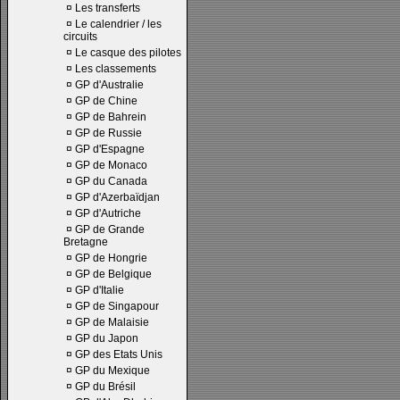
¤
Les transferts
¤
Le calendrier / les
circuits
¤
Le casque des pilotes
¤
Les classements
¤
GP d'Australie
¤
GP de Chine
¤
GP de Bahrein
¤
GP de Russie
¤
GP d'Espagne
¤
GP de Monaco
¤
GP du Canada
¤
GP d'Azerbaïdjan
¤
GP d'Autriche
¤
GP de Grande
Bretagne
¤
GP de Hongrie
¤
GP de Belgique
¤
GP d'Italie
¤
GP de Singapour
¤
GP de Malaisie
¤
GP du Japon
¤
GP des Etats Unis
¤
GP du Mexique
¤
GP du Brésil