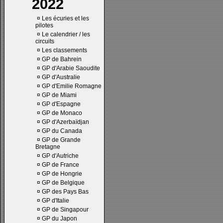
2022
¤
Les écuries et les
pilotes
¤
Le calendrier / les
circuits
¤
Les classements
¤
GP de Bahrein
¤
GP d'Arabie Saoudite
¤
GP d'Australie
¤
GP d'Emilie Romagne
¤
GP de Miami
¤
GP d'Espagne
¤
GP de Monaco
¤
GP d'Azerbaïdjan
¤
GP du Canada
¤
GP de Grande
Bretagne
¤
GP d'Autriche
¤
GP de France
¤
GP de Hongrie
¤
GP de Belgique
¤
GP des Pays Bas
¤
GP d'Italie
¤
GP de Singapour
¤
GP du Japon