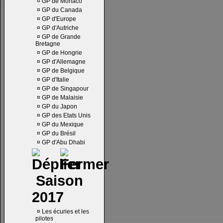
¤
GP de Monaco
¤
GP du Canada
¤
GP d'Europe
¤
GP d'Autriche
¤
GP de Grande
Bretagne
¤
GP de Hongrie
¤
GP d'Allemagne
¤
GP de Belgique
¤
GP d'Italie
¤
GP de Singapour
¤
GP de Malaisie
¤
GP du Japon
¤
GP des Etats Unis
¤
GP du Mexique
¤
GP du Brésil
¤
GP d'Abu Dhabi
Saison
2017
¤
Les écuries et les
pilotes