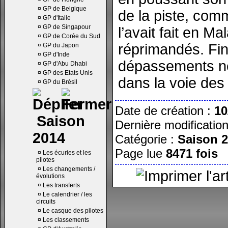
¤
GP de Belgique
de la piste, com
¤
GP d'Italie
¤
GP de Singapour
l’avait fait en Ma
¤
GP de Corée du Sud
réprimandés. Fin
¤
GP du Japon
¤
GP d'Inde
dépassements ne
¤
GP d'Abu Dhabi
¤
GP des Etats Unis
dans la voie des 
¤
GP du Brésil
Date de création :
10
Saison
Dernière modificatio
2014
Catégorie :
Saison 
Page lue
8471 fois
¤
Les écuries et les
pilotes
¤
Les changements /
évolutions
¤
Les transferts
¤
Le calendrier / les
circuits
¤
Le casque des pilotes
¤
Les classements