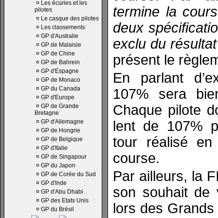
¤
Les écuries et les
termine la cours
pilotes
¤
Le casque des pilotes
deux spécificat
¤
Les classements
¤
GP d'Australie
exclu du résultat
¤
GP de Malaisie
¤
GP de Chine
présent le règle
¤
GP de Bahrein
¤
GP d'Espagne
En parlant d’ex
¤
GP de Monaco
¤
GP du Canada
107% sera bie
¤
GP d'Europe
Chaque pilote d
¤
GP de Grande
Bretagne
¤
GP d'Allemagne
lent de 107% pa
¤
GP de Hongrie
tour réalisé e
¤
GP de Belgique
¤
GP d'Italie
course.
¤
GP de Singapour
¤
GP du Japon
Par ailleurs, la
¤
GP de Corée du Sud
¤
GP d'Inde
son souhait de 
¤
GP d'Abu Dhabi
¤
GP des Etats Unis
lors des Grands 
¤
GP du Brésil