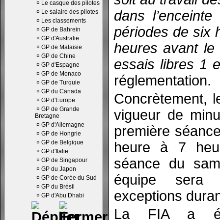
¤
Le casque des pilotes
dans l’enceinte
¤
Le salaire des pilotes
¤
Les classements
périodes de six 
¤
GP de Bahrein
¤
GP d'Australie
heures avant le
¤
GP de Malaisie
¤
GP de Chine
essais libres 1 e
¤
GP d'Espagne
¤
GP de Monaco
réglementation.
¤
GP de Turquie
¤
GP du Canada
Concrètement, l
¤
GP d'Europe
¤
GP de Grande
vigueur de minu
Bretagne
¤
GP d'Allemagne
première séance 
¤
GP de Hongrie
¤
GP de Belgique
heure à 7 heur
¤
GP d'Italie
séance du same
¤
GP de Singapour
¤
GP du Japon
équipe sera 
¤
GP de Corée du Sud
¤
GP du Brésil
exceptions duran
¤
GP d'Abu Dhabi
La FIA a éga