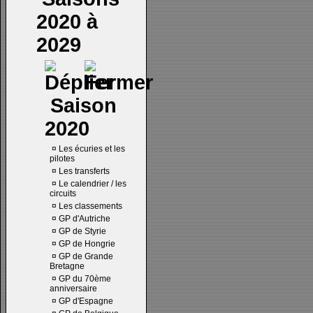
2020 à
2029
Saison
2020
¤
Les écuries et les
pilotes
¤
Les transferts
¤
Le calendrier / les
circuits
¤
Les classements
¤
GP d'Autriche
¤
GP de Styrie
¤
GP de Hongrie
¤
GP de Grande
Bretagne
¤
GP du 70ème
anniversaire
¤
GP d'Espagne