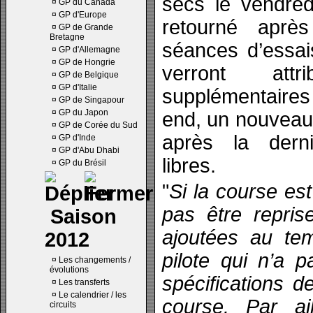
secs le vendred
¤
GP du Canada
¤
GP d'Europe
retourné apr
¤
GP de Grande
Bretagne
séances d’essais
¤
GP d'Allemagne
¤
GP de Hongrie
verront attr
¤
GP de Belgique
¤
GP d'Italie
supplémentaires
¤
GP de Singapour
¤
GP du Japon
end, un nouveau 
¤
GP de Corée du Sud
après la dern
¤
GP d'Inde
¤
GP d'Abu Dhabi
libres.
¤
GP du Brésil
"
Si la course es
pas être repris
Saison
ajoutées au te
2012
pilote qui n’a p
¤
Les changements /
évolutions
spécifications 
¤
Les transferts
¤
Le calendrier / les
course. Par ail
circuits