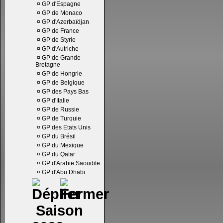
¤
GP d'Espagne
¤
GP de Monaco
¤
GP d'Azerbaïdjan
¤
GP de France
¤
GP de Styrie
¤
GP d'Autriche
¤
GP de Grande
Bretagne
¤
GP de Hongrie
¤
GP de Belgique
¤
GP des Pays Bas
¤
GP d'Italie
¤
GP de Russie
¤
GP de Turquie
¤
GP des Etats Unis
¤
GP du Brésil
¤
GP du Mexique
¤
GP du Qatar
¤
GP d'Arabie Saoudite
¤
GP d'Abu Dhabi
Saison