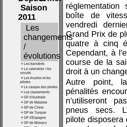
réglementation 
Saison
boîte de vite
2011
vendredi dernie
Les
Grand Prix de p
changements
quatre à cinq é
/
Cependant, à l’e
évolutions
course de la sai
¤
Les transferts
¤
Le calendrier / les
droit à un chang
circuits
¤
Les écuries et les
Autre point, 
pilotes
¤
Le casque des pilotes
pénalités encour
¤
Les classements
¤
GP d'Australie
n’utiliseront p
¤
GP de Malaisie
¤
GP de Chine
pneus secs. L
¤
GP de Turquie
pilote disposera 
¤
GP d'Espagne
¤
GP de Monaco