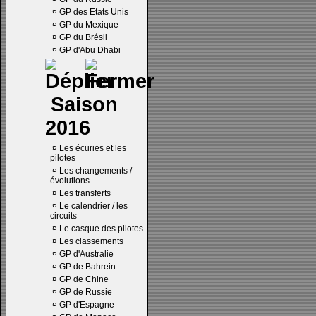
¤
GP des Etats Unis
¤
GP du Mexique
¤
GP du Brésil
¤
GP d'Abu Dhabi
Saison
2016
¤
Les écuries et les
pilotes
¤
Les changements /
évolutions
¤
Les transferts
¤
Le calendrier / les
circuits
¤
Le casque des pilotes
¤
Les classements
¤
GP d'Australie
¤
GP de Bahrein
¤
GP de Chine
¤
GP de Russie
¤
GP d'Espagne