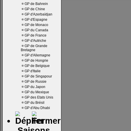
¤
GP de Bahrein
¤
GP de Chine
¤
GP d'Azerbaïdjan
¤
GP d'Espagne
¤
GP de Monaco
¤
GP du Canada
¤
GP de France
¤
GP d'Autriche
¤
GP de Grande
Bretagne
¤
GP d'Allemagne
¤
GP de Hongrie
¤
GP de Belgique
¤
GP d'Italie
¤
GP de Singapour
¤
GP de Russie
¤
GP du Japon
¤
GP du Mexique
¤
GP des Etats Unis
¤
GP du Brésil
¤
GP d'Abu Dhabi
Saisons