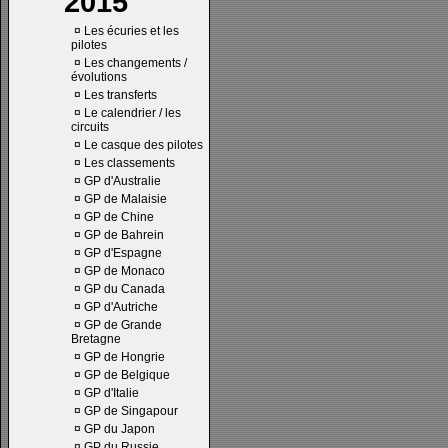
2015
¤
Les écuries et les
pilotes
¤
Les changements /
évolutions
¤
Les transferts
¤
Le calendrier / les
circuits
¤
Le casque des pilotes
¤
Les classements
¤
GP d'Australie
¤
GP de Malaisie
¤
GP de Chine
¤
GP de Bahrein
¤
GP d'Espagne
¤
GP de Monaco
¤
GP du Canada
¤
GP d'Autriche
¤
GP de Grande
Bretagne
¤
GP de Hongrie
¤
GP de Belgique
¤
GP d'Italie
¤
GP de Singapour
¤
GP du Japon
¤
GP du Russie