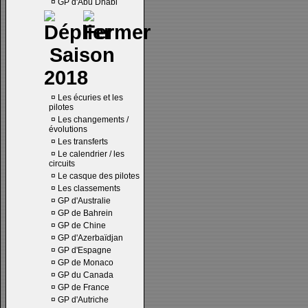
¤
GP d'Abu Dhabi
Saison
2018
¤
Les écuries et les
pilotes
¤
Les changements /
évolutions
¤
Les transferts
¤
Le calendrier / les
circuits
¤
Le casque des pilotes
¤
Les classements
¤
GP d'Australie
¤
GP de Bahrein
¤
GP de Chine
¤
GP d'Azerbaïdjan
¤
GP d'Espagne
¤
GP de Monaco
¤
GP du Canada
¤
GP de France
¤
GP d'Autriche