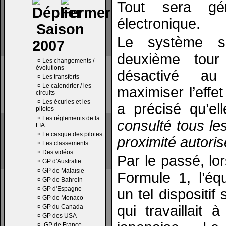
Tout sera gé
électronique.
Saison
Le système s
2007
deuxième tou
¤
Les changements /
évolutions
désactivé au
¤
Les transferts
¤
Le calendrier / les
maximiser l’effet
circuits
¤
Les écuries et les
a précisé qu’ell
pilotes
¤
Les réglements de la
consulté tous les
FIA
¤
Le casque des pilotes
proximité autori
¤
Les classements
¤
Des vidéos
Par le passé, lor
¤
GP d'Australie
¤
GP de Malaisie
Formule 1, l’éq
¤
GP de Bahrein
¤
GP d'Espagne
un tel dispositif
¤
GP de Monaco
qui travaillait 
¤
GP du Canada
¤
GP des USA
¤
GP de France