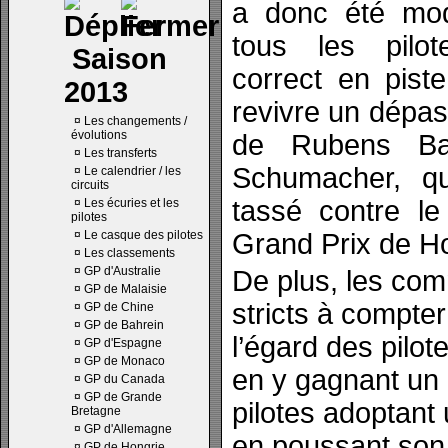
a donc été modi
tous les pilo
Saison
correct en pist
2013
revivre un dépas
¤
Les changements /
évolutions
de Rubens Bar
¤
Les transferts
Schumacher, qua
¤
Le calendrier / les
circuits
tassé contre l
¤
Les écuries et les
pilotes
¤
Le casque des pilotes
Grand Prix de Ho
¤
Les classements
¤
GP d'Australie
De plus, les com
¤
GP de Malaisie
stricts à compte
¤
GP de Chine
¤
GP de Bahrein
l’égard des pilote
¤
GP d'Espagne
¤
GP de Monaco
en y gagnant un 
¤
GP du Canada
¤
GP de Grande
pilotes adoptant 
Bretagne
¤
GP d'Allemagne
en poussant son
¤
GP de Hongrie