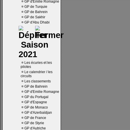
¤
GP d'Emilie Romagne
¤
GP de Turquie
¤
GP de Bahrein
¤
GP de Sakhir
¤
GP d'Abu Dhabi
Saison
2021
¤
Les écuries et les
pilotes
¤
Le calendrier / les
circuits
¤
Les classements
¤
GP de Bahrein
¤
GP d'Emilie Romagne
¤
GP du Portugal
¤
GP d'Espagne
¤
GP de Monaco
¤
GP d'Azerbaïdjan
¤
GP de France
¤
GP de Styrie
¤
GP d'Autriche