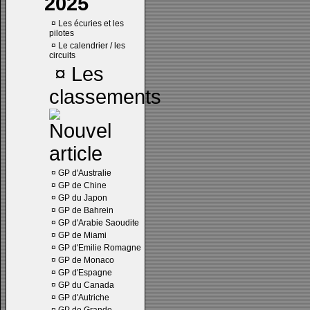
2025
¤
Les écuries et les
pilotes
¤
Le calendrier / les
circuits
¤
Les
classements
¤
GP d'Australie
¤
GP de Chine
¤
GP du Japon
¤
GP de Bahrein
¤
GP d'Arabie Saoudite
¤
GP de Miami
¤
GP d'Emilie Romagne
¤
GP de Monaco
¤
GP d'Espagne
¤
GP du Canada
¤
GP d'Autriche