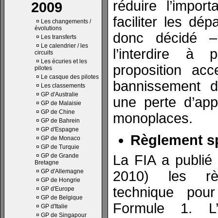
réduire l’impor
2009
faciliter les d
¤
Les changements /
évolutions
donc décidé 
¤
Les transferts
¤
Le calendrier / les
l’interdire à
circuits
¤
Les écuries et les
proposition ac
pilotes
¤
Le casque des pilotes
bannissement de
¤
Les classements
¤
GP d'Australie
une perte d’app
¤
GP de Malaisie
¤
GP de Chine
monoplaces.
¤
GP de Bahrein
¤
GP d'Espagne
Règlement sp
¤
GP de Monaco
¤
GP de Turquie
¤
GP de Grande
La FIA a publié
Bretagne
¤
GP d'Allemagne
2010) les rè
¤
GP de Hongrie
technique pou
¤
GP d'Europe
¤
GP de Belgique
Formule 1. L’
¤
GP d'Italie
¤
GP de Singapour