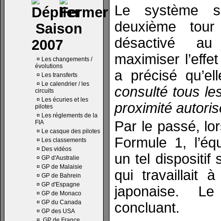
Le système s
deuxième tou
Saison
désactivé au
2007
maximiser l’effet
¤
Les changements /
évolutions
a précisé qu’ell
¤
Les transferts
¤
Le calendrier / les
consulté tous les
circuits
¤
Les écuries et les
proximité autori
pilotes
¤
Les réglements de la
Par le passé, lor
FIA
¤
Le casque des pilotes
Formule 1, l’éq
¤
Les classements
¤
Des vidéos
un tel dispositif
¤
GP d'Australie
¤
GP de Malaisie
qui travaillait 
¤
GP de Bahrein
¤
GP d'Espagne
japonaise. Le
¤
GP de Monaco
¤
GP du Canada
concluant.
¤
GP des USA
¤
GP de France