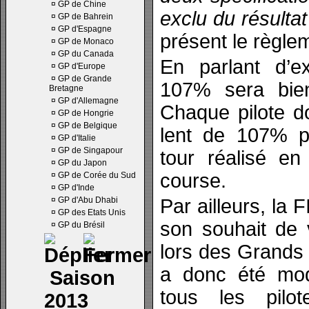
¤
GP de Chine
exclu du résultat
¤
GP de Bahrein
¤
GP d'Espagne
présent le règle
¤
GP de Monaco
¤
GP du Canada
En parlant d’ex
¤
GP d'Europe
¤
GP de Grande
107% sera bie
Bretagne
¤
GP d'Allemagne
Chaque pilote d
¤
GP de Hongrie
¤
GP de Belgique
lent de 107% pa
¤
GP d'Italie
¤
GP de Singapour
tour réalisé e
¤
GP du Japon
course.
¤
GP de Corée du Sud
¤
GP d'Inde
¤
GP d'Abu Dhabi
Par ailleurs, la
¤
GP des Etats Unis
son souhait de 
¤
GP du Brésil
lors des Grands 
a donc été modi
Saison
tous les pilo
2013