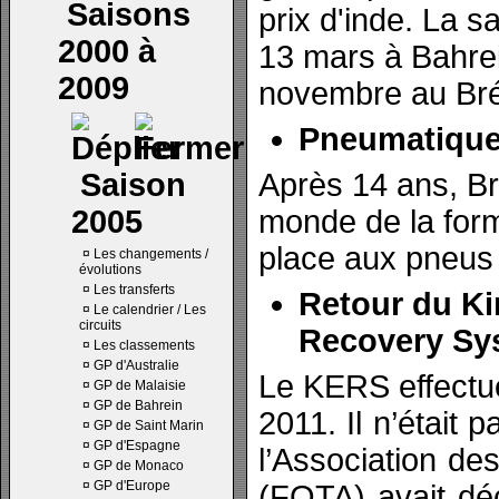
Saisons
prix d'inde. La 
2000 à
13 mars à Bahrei
2009
novembre au Bré
Pneumatique
Saison
Après 14 ans, Br
2005
monde de la form
place aux pneus P
¤
Les changements /
évolutions
¤
Les transferts
Retour du Ki
¤
Le calendrier / Les
circuits
Recovery Sy
¤
Les classements
¤
GP d'Australie
Le KERS effectu
¤
GP de Malaisie
¤
GP de Bahrein
2011. Il n’était 
¤
GP de Saint Marin
¤
GP d'Espagne
l’Association d
¤
GP de Monaco
¤
GP d'Europe
(FOTA) avait dé