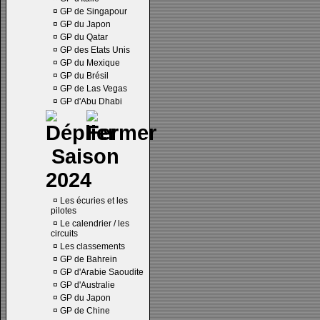
¤
GP de Singapour
¤
GP du Japon
¤
GP du Qatar
¤
GP des Etats Unis
¤
GP du Mexique
¤
GP du Brésil
¤
GP de Las Vegas
¤
GP d'Abu Dhabi
Saison
2024
¤
Les écuries et les
pilotes
¤
Le calendrier / les
circuits
¤
Les classements
¤
GP de Bahrein
¤
GP d'Arabie Saoudite
¤
GP d'Australie
¤
GP du Japon
¤
GP de Chine