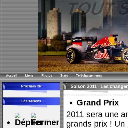
Accueil
Liens
Photos
Stats
Téléchargements
Saison 2011 -
Les changem
Prochain GP
Grand Prix
Les saisons
2011 sera une a
grands prix ! Un