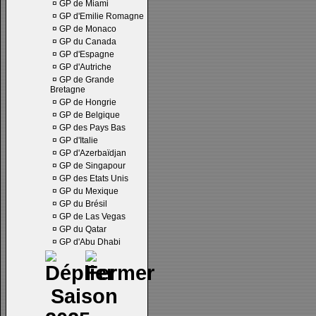
¤
GP de Miami
¤
GP d'Emilie Romagne
¤
GP de Monaco
¤
GP du Canada
¤
GP d'Espagne
¤
GP d'Autriche
¤
GP de Grande
Bretagne
¤
GP de Hongrie
¤
GP de Belgique
¤
GP des Pays Bas
¤
GP d'Italie
¤
GP d'Azerbaïdjan
¤
GP de Singapour
¤
GP des Etats Unis
¤
GP du Mexique
¤
GP du Brésil
¤
GP de Las Vegas
¤
GP du Qatar
¤
GP d'Abu Dhabi
Saison