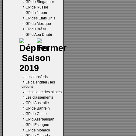
¤
GP de Singapour
¤
GP de Russie
¤
GP du Japon
¤
GP des Etats Unis
¤
GP du Mexique
¤
GP du Brésil
¤
GP d'Abu Dhabi
Saison
2019
¤
Les transferts
¤
Le calendrier / les
circuits
¤
Le casque des pilotes
¤
Les classements
¤
GP d'Australie
¤
GP de Bahrein
¤
GP de Chine
¤
GP d'Azerbaïdjan
¤
GP d'Espagne
¤
GP de Monaco
¤
GP du Canada