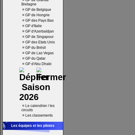
¤
GP de Grande
Bretagne
¤
GP de Belgique
¤
GP de Hongrie
¤
GP des Pays Bas
¤
GP d'Italie
¤
GP d'Azerbaïdjan
¤
GP de Singapour
¤
GP des Etats Unis
¤
GP du Brésil
¤
GP de Las Vegas
¤
GP du Qatar
¤
GP d'Abu Dhabi
Saison
2026
¤
Le calendrier / les
circuits
¤
Les classements
Les équipes et les pilotes