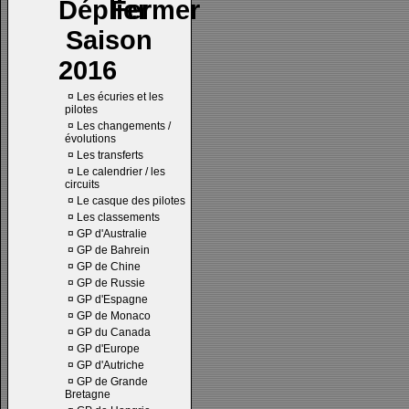
Saison
2016
¤
Les écuries et les
pilotes
¤
Les changements /
évolutions
¤
Les transferts
¤
Le calendrier / les
circuits
¤
Le casque des pilotes
¤
Les classements
¤
GP d'Australie
¤
GP de Bahrein
¤
GP de Chine
¤
GP de Russie
¤
GP d'Espagne
¤
GP de Monaco
¤
GP du Canada
¤
GP d'Europe
¤
GP d'Autriche
¤
GP de Grande
Bretagne