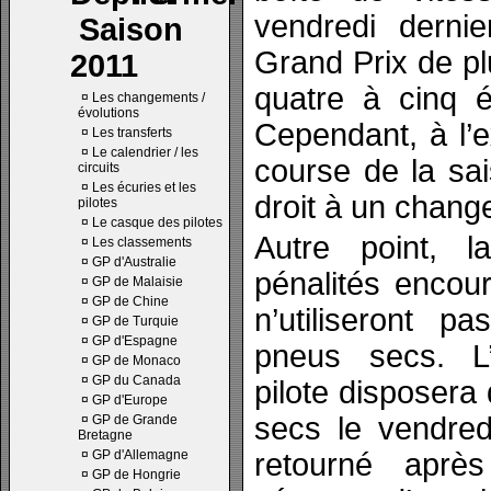
vendredi dernie
Saison
Grand Prix de p
2011
quatre à cinq é
¤
Les changements /
évolutions
Cependant, à l’e
¤
Les transferts
¤
Le calendrier / les
course de la sai
circuits
¤
Les écuries et les
droit à un chang
pilotes
¤
Le casque des pilotes
Autre point, 
¤
Les classements
¤
GP d'Australie
pénalités encour
¤
GP de Malaisie
¤
GP de Chine
n’utiliseront p
¤
GP de Turquie
¤
GP d'Espagne
pneus secs. L
¤
GP de Monaco
¤
GP du Canada
pilote disposera 
¤
GP d'Europe
secs le vendred
¤
GP de Grande
Bretagne
¤
GP d'Allemagne
retourné apr
¤
GP de Hongrie