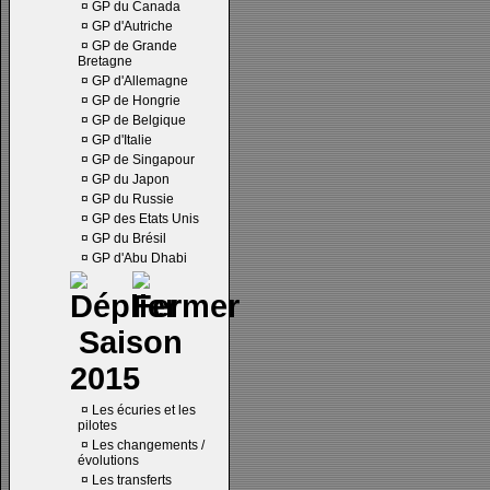
¤
GP du Canada
¤
GP d'Autriche
¤
GP de Grande
Bretagne
¤
GP d'Allemagne
¤
GP de Hongrie
¤
GP de Belgique
¤
GP d'Italie
¤
GP de Singapour
¤
GP du Japon
¤
GP du Russie
¤
GP des Etats Unis
¤
GP du Brésil
¤
GP d'Abu Dhabi
Saison
2015
¤
Les écuries et les
pilotes
¤
Les changements /
évolutions
¤
Les transferts