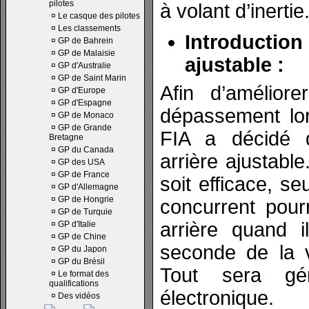
pilotes
à volant d’inertie
¤
Le casque des pilotes
¤
Les classements
Introduction
¤
GP de Bahrein
¤
GP de Malaisie
ajustable :
¤
GP d'Australie
¤
GP de Saint Marin
Afin d’améliore
¤
GP d'Europe
¤
GP d'Espagne
dépassement lor
¤
GP de Monaco
¤
GP de Grande
FIA a décidé d’
Bretagne
¤
GP du Canada
arrière ajustable
¤
GP des USA
¤
GP de France
soit efficace, seu
¤
GP d'Allemagne
¤
GP de Hongrie
concurrent pour
¤
GP de Turquie
arrière quand 
¤
GP d'Italie
¤
GP de Chine
seconde de la v
¤
GP du Japon
¤
GP du Brésil
Tout sera gé
¤
Le format des
qualifications
électronique.
¤
Des vidéos