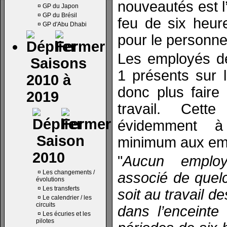
nouveautés est l
¤
GP du Japon
¤
GP du Brésil
feu de six heur
¤
GP d'Abu Dhabi
pour le personne
Les employés d
Saisons
1 présents sur l
2010 à
donc plus faire
2019
travail. Cet
évidemment à
Saison
minimum aux em
2010
"
Aucun employ
¤
Les changements /
associé de quel
évolutions
¤
Les transferts
soit au travail de
¤
Le calendrier / les
circuits
dans l’enceinte
¤
Les écuries et les
pilotes