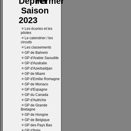
Saison
2023
¤
Les écuries et les
pilotes
¤
Le calendrier / les
circuits
¤
Les classements
¤
GP de Bahrein
¤
GP d'Arabie Saoudite
¤
GP d'Australie
¤
GP d'Azerbaïdjan
¤
GP de Miami
¤
GP d'Emilie Romagne
¤
GP de Monaco
¤
GP d'Espagne
¤
GP du Canada
¤
GP d'Autriche
¤
GP de Grande
Bretagne
¤
GP de Hongrie
¤
GP de Belgique
¤
GP des Pays Bas
¤
GP d'Italie