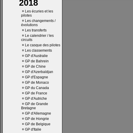
2018
¤
Les écuries et les
pilotes
¤
Les changements /
évolutions
¤
Les transferts
¤
Le calendrier / les
circuits
¤
Le casque des pilotes
¤
Les classements
¤
GP d'Australie
¤
GP de Bahrein
¤
GP de Chine
¤
GP d'Azerbaïdjan
¤
GP d'Espagne
¤
GP de Monaco
¤
GP du Canada
¤
GP de France
¤
GP d'Autriche
¤
GP de Grande
Bretagne
¤
GP d'Allemagne
¤
GP de Hongrie
¤
GP de Belgique
¤
GP d'Italie