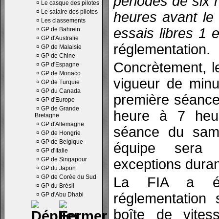
périodes de six 
¤
Le casque des pilotes
¤
Le salaire des pilotes
heures avant le
¤
Les classements
essais libres 1 e
¤
GP de Bahrein
¤
GP d'Australie
réglementation.
¤
GP de Malaisie
¤
GP de Chine
Concrètement, l
¤
GP d'Espagne
¤
GP de Monaco
vigueur de minu
¤
GP de Turquie
¤
GP du Canada
première séance 
¤
GP d'Europe
¤
GP de Grande
heure à 7 heur
Bretagne
¤
GP d'Allemagne
séance du same
¤
GP de Hongrie
¤
GP de Belgique
équipe sera 
¤
GP d'Italie
¤
GP de Singapour
exceptions duran
¤
GP du Japon
¤
GP de Corée du Sud
La FIA a éga
¤
GP du Brésil
réglementation 
¤
GP d'Abu Dhabi
boîte de vite