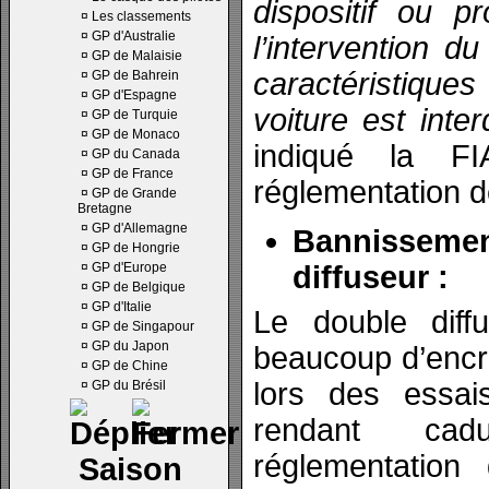
dispositif ou p
¤
Les classements
¤
GP d'Australie
l’intervention du 
¤
GP de Malaisie
caractéristique
¤
GP de Bahrein
¤
GP d'Espagne
voiture est inter
¤
GP de Turquie
¤
GP de Monaco
indiqué la F
¤
GP du Canada
¤
GP de France
réglementation d
¤
GP de Grande
Bretagne
¤
GP d'Allemagne
Bannisse
¤
GP de Hongrie
¤
GP d'Europe
diffuseur :
¤
GP de Belgique
¤
GP d'Italie
Le double diffu
¤
GP de Singapour
¤
GP du Japon
beaucoup d’encr
¤
GP de Chine
lors des essai
¤
GP du Brésil
rendant cad
réglementation
Saison