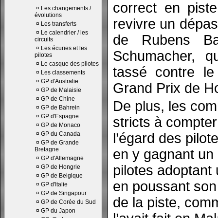
correct en pist
¤
Les changements /
évolutions
revivre un dépas
¤
Les transferts
¤
Le calendrier / les
de Rubens Bar
circuits
¤
Les écuries et les
Schumacher, qua
pilotes
¤
Le casque des pilotes
tassé contre l
¤
Les classements
¤
GP d'Australie
Grand Prix de Ho
¤
GP de Malaisie
¤
GP de Chine
De plus, les com
¤
GP de Bahrein
¤
GP d'Espagne
stricts à compte
¤
GP de Monaco
¤
GP du Canada
l’égard des pilote
¤
GP de Grande
Bretagne
en y gagnant un 
¤
GP d'Allemagne
pilotes adoptant 
¤
GP de Hongrie
¤
GP de Belgique
en poussant son
¤
GP d'Italie
¤
GP de Singapour
de la piste, com
¤
GP de Corée du Sud
¤
GP du Japon