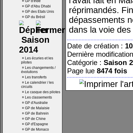
l’avait fait en Ma
¤
GP d'Inde
¤
GP d'Abu Dhabi
réprimandés. Fin
¤
GP des Etats Unis
¤
GP du Brésil
dépassements ne
dans la voie des 
Saison
Date de création :
10
2014
Dernière modificatio
¤
Les écuries et les
Catégorie :
Saison 
pilotes
¤
Les changements /
Page lue
8474 fois
évolutions
¤
Les transferts
¤
Le calendrier / les
circuits
¤
Le casque des pilotes
¤
Les classements
¤
GP d'Australie
¤
GP de Malaisie
¤
GP de Bahrein
¤
GP de Chine
¤
GP d'Espagne
¤
GP de Monaco