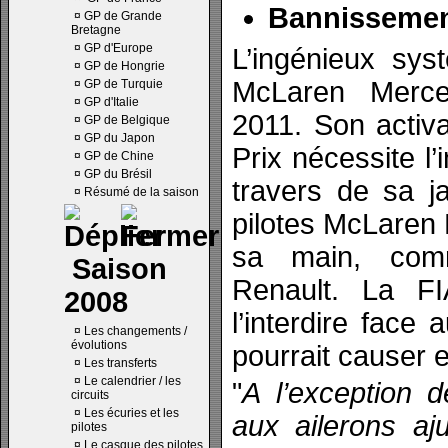
Bannissement
¤
GP de Grande
Bretagne
¤
GP d'Europe
L’ingénieux sys
¤
GP de Hongrie
McLaren Merce
¤
GP de Turquie
¤
GP d'Italie
2011. Son activ
¤
GP de Belgique
¤
GP du Japon
Prix nécessite l’
¤
GP de Chine
¤
GP du Brésil
travers de sa 
¤
Résumé de la saison
pilotes McLaren
sa main, com
Saison
Renault. La F
2008
l’interdire face 
¤
Les changements /
évolutions
pourrait causer e
¤
Les transferts
¤
Le calendrier / les
"
A l’exception d
circuits
¤
Les écuries et les
aux ailerons aj
pilotes
¤
Le casque des pilotes