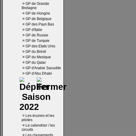
¤
GP de Grande
Bretagne
¤
GP de Hongrie
¤
GP de Belgique
¤
GP des Pays Bas
¤
GP d'Italie
¤
GP de Russie
¤
GP de Turquie
¤
GP des Etats Unis
¤
GP du Brésil
¤
GP du Mexique
¤
GP du Qatar
¤
GP d'Arabie Saoudite
¤
GP d'Abu Dhabi
Saison
2022
¤
Les écuries et les
pilotes
¤
Le calendrier / les
circuits
¤
Les classements