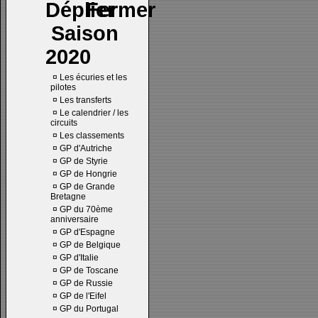
Saison
2020
¤
Les écuries et les
pilotes
¤
Les transferts
¤
Le calendrier / les
circuits
¤
Les classements
¤
GP d'Autriche
¤
GP de Styrie
¤
GP de Hongrie
¤
GP de Grande
Bretagne
¤
GP du 70ème
anniversaire
¤
GP d'Espagne
¤
GP de Belgique
¤
GP d'Italie
¤
GP de Toscane
¤
GP de Russie
¤
GP de l'Eifel
¤
GP du Portugal