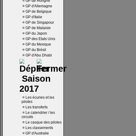
¤
GP de Hongrie
¤
GP d'Allemagne
¤
GP de Belgique
¤
GP d'Italie
¤
GP de Singapour
¤
GP de Malaisie
¤
GP du Japon
¤
GP des Etats Unis
¤
GP du Mexique
¤
GP du Brésil
¤
GP d'Abu Dhabi
Saison
2017
¤
Les écuries et les
pilotes
¤
Les transferts
¤
Le calendrier / les
circuits
¤
Le casque des pilotes
¤
Les classements
¤
GP d'Australie