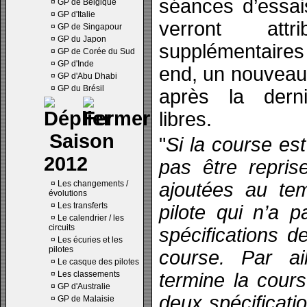
séances d’essais
¤
GP de Belgique
¤
GP d'Italie
verront attr
¤
GP de Singapour
¤
GP du Japon
supplémentaires
¤
GP de Corée du Sud
¤
GP d'Inde
end, un nouveau 
¤
GP d'Abu Dhabi
¤
GP du Brésil
après la dern
libres.
Saison
"
Si la course es
2012
pas être repris
¤
Les changements /
ajoutées au te
évolutions
¤
Les transferts
pilote qui n’a p
¤
Le calendrier / les
circuits
spécifications 
¤
Les écuries et les
pilotes
course. Par ail
¤
Le casque des pilotes
¤
Les classements
termine la cours
¤
GP d'Australie
deux spécificat
¤
GP de Malaisie