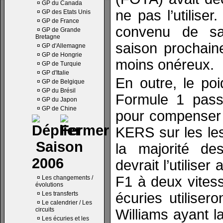
¤
GP du Canada
ne pas l’utilise
¤
GP des Etats Unis
¤
GP de France
convenu de sa 
¤
GP de Grande
Bretagne
saison prochain
¤
GP d'Allemagne
¤
GP de Hongrie
moins onéreux.
¤
GP de Turquie
¤
GP d'Italie
En outre, le po
¤
GP de Belgique
¤
GP du Brésil
Formule 1 pas
¤
GP du Japon
¤
GP de Chine
pour compenser 
KERS sur les les
Saison
la majorité de
2006
devrait l’utiliser
F1 à deux vitess
¤
Les changements /
évolutions
¤
Les transferts
écuries utiliser
¤
Le calendrier / Les
circuits
Williams ayant 
¤
Les écuries et les