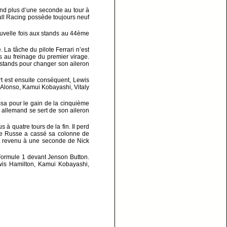
end plus d’une seconde au tour à
ull Racing possède toujours neuf
ouvelle fois aux stands au 44ème
 La tâche du pilote Ferrari n’est
es au freinage du premier virage.
stands pour changer son aileron
rt est ensuite conséquent, Lewis
 Alonso, Kamui Kobayashi, Vitaly
ssa pour le gain de la cinquième
e allemand se sert de son aileron
 quatre tours de la fin. Il perd
 Le Russe a cassé sa colonne de
ant revenu à une seconde de Nick
Formule 1 devant Jenson Button.
wis Hamilton, Kamui Kobayashi,