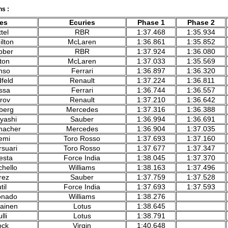
ns :
tes
Ecuries
Phase 1
Phase 2
tel
RBR
1:37.468
1:35.934
ilton
McLaren
1:36.861
1:35.852
bber
RBR
1:37.924
1:36.080
tton
McLaren
1:37.033
1:35.569
onso
Ferrari
1:36.897
1:36.320
dfeld
Renault
1:37.224
1:36.811
ssa
Ferrari
1:36.744
1:36.557
trov
Renault
1:37.210
1:36.642
berg
Mercedes
1:37.316
1:36.388
yashi
Sauber
1:36.994
1:36.691
macher
Mercedes
1:36.904
1:37.035
emi
Toro Rosso
1:37.693
1:37.160
rsuari
Toro Rosso
1:37.677
1:37.347
Resta
Force India
1:38.045
1:37.370
chello
Williams
1:38.163
1:37.496
rez
Sauber
1:37.759
1:37.528
til
Force India
1:37.693
1:37.593
onado
Williams
1:38.276
lainen
Lotus
1:38.645
lli
Lotus
1:38.791
ock
Virgin
1:40.648