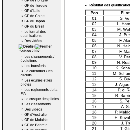
¤
GP de Hongrie
Résultat des qualificatio
¤
GP de Turquie
¤
GP d'Italie
Pos
Pilo
¤
GP de Chine
01
S. Vet
¤
GP du Japon
02
L. Ham
¤
GP du Brésil
03
M. We
¤
Le format des
04
J. Bu
qualifications
05
F. Al
¤
Des vidéos
06
N. Hei
Saison 2007
07
F. Ma
¤
Les changements /
08
V. Pe
évolutions
09
N. Ros
¤
Les transferts
10
K. Koba
¤
Le calendrier / les
11
M. Schu
circuits
12
S. Bu
¤
Les écuries et les
13
J. Algue
pilotes
¤
Les réglements de la
14
P. di 
FIA
15
R. Barri
¤
Le casque des pilotes
16
S. Pe
¤
Les classements
17
A. Su
¤
Des vidéos
18
P. Mald
¤
GP d'Australie
19
H. Kova
¤
GP de Malaisie
20
J. Tru
¤
GP de Bahrein
21
T. Gl