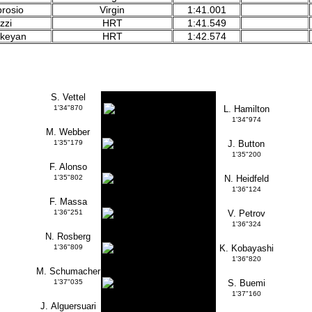
brosio
Virgin
1:41.001
zzi
HRT
1:41.549
ikeyan
HRT
1:42.574
S. Vettel
1'34"870
L. Hamilton
1'34"974
M. Webber
1'35"179
J. Button
1'35"200
F. Alonso
1'35"802
N. Heidfeld
1'36"124
F. Massa
1'36"251
V. Petrov
1'36"324
N. Rosberg
1'36"809
K. Kobayashi
1'36"820
M. Schumacher
1'37"035
S. Buemi
1'37"160
J. Alguersuari