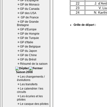
¤
GP d'Espagne
22
J. d’Am
¤
GP de Monaco
23
V. Liu
¤
GP du Canada
24
N. Karth
¤
GP des USA
¤
GP de France
¤
GP de Grande
Grille de départ :
Bretagne
¤
GP d'Europe
¤
GP de Hongrie
¤
GP de Turquie
¤
GP d'Italie
¤
GP de Belgique
¤
GP du Japon
¤
GP de Chine
¤
GP du Brésil
¤
Résumé de la saison
Saison 2008
¤
Les changements /
évolutions
¤
Les transferts
¤
Le calendrier / les
circuits
¤
Les écuries et les
pilotes
¤
Le casque des pilotes