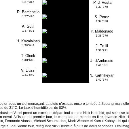
1'37"347
P. di Resta
1'37"370
R. Barrichello
1'37"496
S. Perez
1'37"528
A. Sutil
1'37"593
P. Maldonado
1'38"276
H. Kovalainen
1'38"648
J. Trulli
1'38"791
T. Glock
1'40"648
J. d'Ambrosio
1'41"001
V. Liuzzi
1'41"549
N. Karthikeyan
1'42"574
buter sous un ciel menaçant. La pluie n’est pas encore tombée à Sepang mais elle
piste de 31°C. Le taux d’humidité est de 83%.
Sebastian Vettel prend un excellent départ tout comme Nick Heidfeld, qui se hisse
envol. A l’issue du premier tour, le champion du monde en titre devance Nick H
assa, Fernando Alonso, Michael Schumacher, Mark Webber et Kamui Kobayashi qui c
large au deuxième tour, reléguant Nick Heidfeld à plus de deux secondes. Les im