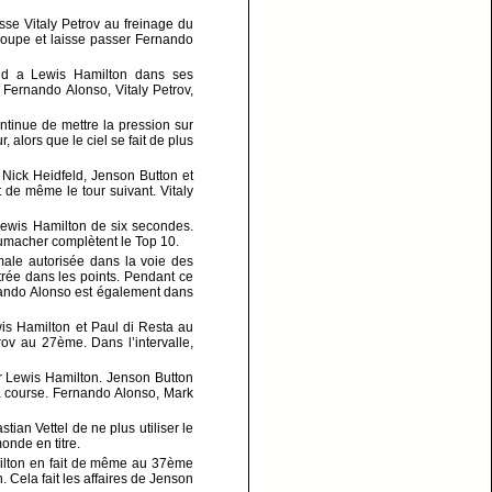
asse Vitaly Petrov au freinage du
 loupe et laisse passer Fernando
and a Lewis Hamilton dans ses
Fernando Alonso, Vitaly Petrov,
tinue de mettre la pression sur
alors que le ciel se fait de plus
Nick Heidfeld, Jenson Button et
de même le tour suivant. Vitaly
 Lewis Hamilton de six secondes.
humacher complètent le Top 10.
ale autorisée dans la voie des
trée dans les points. Pendant ce
rnando Alonso est également dans
is Hamilton et Paul di Resta au
ov au 27ème. Dans l’intervalle,
r Lewis Hamilton. Jenson Button
 la course. Fernando Alonso, Mark
ian Vettel de ne plus utiliser le
onde en titre.
milton en fait de même au 37ème
 Cela fait les affaires de Jenson