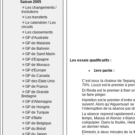
Saison 2005
¤
Les changements /
évolutions
¤
Les transferts
¤
Le calendrier / Les
circuits
¤
Les classements
¤
GP d'Australie
¤
GP de Malaisie
¤
GP de Bahrein
¤
GP de Saint Marin
¤
GP d'Espagne
Les essais qualificatifs :
¤
GP de Monaco
¤
GP d'Europe
1ere partie :
¤
GP du Canada
C’est sous la chaleur de Sepang,
¤
GP des Etats Unis
70%. Liuzzi est le premier à pren
¤
GP de France
Di Resta est le premier à fixer 
¤
GP de Grande
se faire piéger.
Bretagne
Hamilton est le premier d’entre e
¤
GP d'Allemagne
suivent. Alors qu’Alguersuari s
¤
GP de Hongrie
l’interruption de la séance par 
¤
GP de Turquie
La séance reprend rapidement av
¤
GP d'Italie
temps, Massa et Alonso s’élanc
coéquipier. Dans la foulée, Heid
¤
GP de Belgique
un dernier relais.
¤
GP du Brésil
Eliminés à deux minutes de la f
¤
GP du Japon