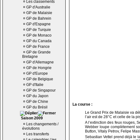
¤
Les classements
¤
GP d'Australie
¤
GP de Malaisie
¤
GP de Bahrein
¤
GP d'Espagne
¤
GP de Turquie
¤
GP de Monaco
¤
GP du Canada
¤
GP de France
¤
GP de Grande
Bretagne
¤
GP d'Allemagne
¤
GP de Hongrie
¤
GP d'Europe
¤
GP de Belgique
¤
GP d'Italie
¤
GP de Singapour
¤
GP du Japon
¤
GP de Chine
La course :
¤
GP du Brésil
Le Grand Prix de Malaisie va dé
l’air est de 28°C et celle de la 
Saison 2009
A l’extinction des feux rouges, 
¤
Les changements /
Webber loupe complètement son 
évolutions
Button, Vitaly Petrov, Felipe M
¤
Les transferts
Sebastian Vettel prend déjà le 
¤
Le calendrier / les