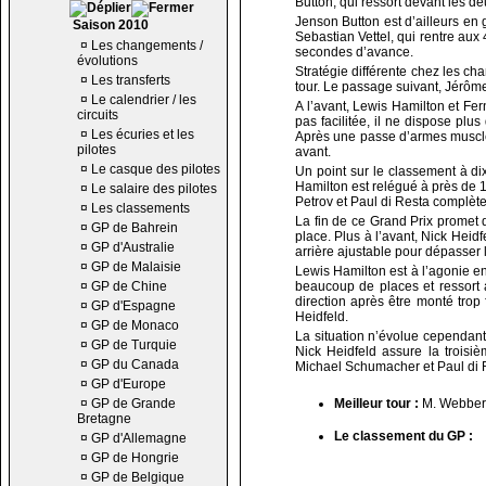
Button, qui ressort devant les 
Jenson Button est d’ailleurs en
Saison 2010
Sebastian Vettel, qui rentre au
¤
Les changements /
secondes d’avance.
évolutions
Stratégie différente chez les c
¤
Les transferts
tour. Le passage suivant, Jérôme
¤
Le calendrier / les
A l’avant, Lewis Hamilton et Fer
circuits
pas facilitée, il ne dispose plu
¤
Les écuries et les
Après une passe d’armes musclé
pilotes
avant.
¤
Le casque des pilotes
Un point sur le classement à di
Hamilton est relégué à près de 
¤
Le salaire des pilotes
Petrov et Paul di Resta complète
¤
Les classements
La fin de ce Grand Prix promet 
¤
GP de Bahrein
place. Plus à l’avant, Nick Heid
¤
GP d'Australie
arrière ajustable pour dépasser
¤
GP de Malaisie
Lewis Hamilton est à l’agonie e
¤
GP de Chine
beaucoup de places et ressort 
direction après être monté trop
¤
GP d'Espagne
Heidfeld.
¤
GP de Monaco
La situation n’évolue cependan
¤
GP de Turquie
Nick Heidfeld assure la trois
¤
GP du Canada
Michael Schumacher et Paul di 
¤
GP d'Europe
¤
GP de Grande
Meilleur tour :
M. Webber 
Bretagne
Le classement du GP :
¤
GP d'Allemagne
¤
GP de Hongrie
¤
GP de Belgique