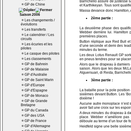
Barrichello assure de justesse 
¤
GP de Chine
et Karthikeyan. Tous sont qualif
Massa devance donc Hamilton, A
Saison 2006
2ème partie :
¤
Les changements /
évolutions
La deuxième phase des qualific
¤
Les transferts
Webber derrière lui. Hamilton
¤
Le calendrier / Les
premières places.
circuits
Button réplique aux Red Bull et
¤
Les écuries et les
d’une seconde et demi des leade
pilotes
minutes du terme.
¤
Le casque des pilotes
Les deux Lotus Renault GP sorte
¤
Les classements
en pneus tendres pour se placer
¤
GP de Bahrein
Alors que le drapeau à damiers 
saison. Alors que les deux McLa
¤
GP de Malaisie
Alguersuari, di Resta, Barrichello
¤
GP d'Australie
¤
GP de Saint Marin
3ème partie :
¤
GP d'Europe
La bataille pour la pole positi
¤
GP d'Espagne
sixièmes devant Button. Les ‘Bo
¤
GP de Monaco
dixième !
¤
GP de Grande
Aucune autre monoplace n’est so
Bretagne
avoir fait une croix sur les espoi
¤
GP du Canada
A deux minutes du drapeau à dami
¤
GP des USA
place. Webber n’améliore pas 
¤
GP de France
déboule au terme d’un tour de fol
¤
GP d'Allemagne
Heidfeld signe une belle sixièm