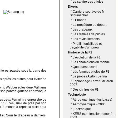
*
Le salaire des pilotes
Divers
*
Carrière sportive de M.
Schumacher
*
F1 babes
*
La procédure de départ
*
Les drapeaux
*
Les femmes de pilotes
*
Les ravitaillements
*
Pirelli - logisitique et
traçabilité d'un pneu
Histoire de la F1
*
L'évolution de la F1
*
Les champions du monde
*
Quelques records
dité est passée sous la barre des
*
Les femmes pilotes de F1
*
Le procès Ayrton Senna
s après les autres pour éviter de
*
Espionnage Ferrari-Mclaren
2007
uemi, Webber et les deux Williams
*
Des chiffres de F1
de son ponton gauche et provoque
Technologie
s deux Ferrari n’a enregistré de
*
Aérodynamique (les bases)
1:36.744, suivi de près par son
*
Aérodynamique - 2006
t le monde a repris la piste pour
*
Electronique
*
KERS (son fonctionnement) -
fier. Sous le drapeau à damiers,
2009