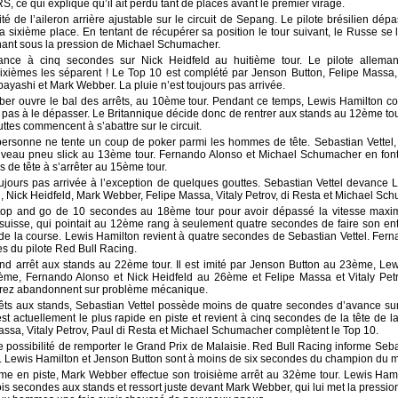
 ce qui explique qu’il ait perdu tant de places avant le premier virage.
té de l’aileron arrière ajustable sur le circuit de Sepang. Le pilote brésilien dép
la sixième place. En tentant de récupérer sa position le tour suivant, le Russe se
enant sous la pression de Michael Schumacher.
vance à cinq secondes sur Nick Heidfeld au huitième tour. Le pilote allem
xièmes les séparent ! Le Top 10 est complété par Jenson Button, Felipe Massa, 
ashi et Mark Webber. La pluie n’est toujours pas arrivée.
r ouvre le bal des arrêts, au 10ème tour. Pendant ce temps, Lewis Hamilton con
 pas à le dépasser. Le Britannique décide donc de rentrer aux stands au 12ème tour, 
tes commencent à s’abattre sur le circuit.
personne ne tente un coup de poker parmi les hommes de tête. Sebastian Vettel, 
eau pneu slick au 13ème tour. Fernando Alonso et Michael Schumacher en font 
 de tête à s’arrêter au 15ème tour.
oujours pas arrivée à l’exception de quelques gouttes. Sebastian Vettel devance
 Nick Heidfeld, Mark Webber, Felipe Massa, Vitaly Petrov, di Resta et Michael Sc
op and go de 10 secondes au 18ème tour pour avoir dépassé la vitesse maxim
 suisse, qui pointait au 12ème rang à seulement quatre secondes de faire son en
te de la course. Lewis Hamilton revient à quatre secondes de Sebastian Vettel. Fe
s du pilote Red Bull Racing.
d arrêt aux stands au 22ème tour. Il est imité par Jenson Button au 23ème, Lew
me, Fernando Alonso et Nick Heidfeld au 26ème et Felipe Massa et Vitaly Petr
érez abandonnent sur problème mécanique.
rêts aux stands, Sebastian Vettel possède moins de quatre secondes d’avance su
est actuellement le plus rapide en piste et revient à cinq secondes de la tête de
assa, Vitaly Petrov, Paul di Resta et Michael Schumacher complètent le Top 10.
ossibilité de remporter le Grand Prix de Malaisie. Red Bull Racing informe Sebast
e. Lewis Hamilton et Jenson Button sont à moins de six secondes du champion du m
alme en piste, Mark Webber effectue son troisième arrêt au 32ème tour. Lewis Ha
is secondes aux stands et ressort juste devant Mark Webber, qui lui met la pression.