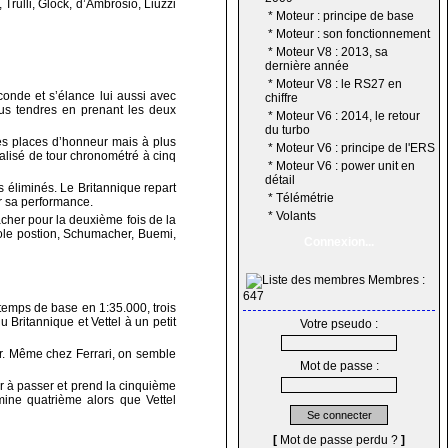
rulli, Glock, d’Ambrosio, Liuzzi
*
Moteur : principe de base
*
Moteur : son fonctionnement
*
Moteur V8 : 2013, sa
dernière année
*
Moteur V8 : le RS27 en
onde et s’élance lui aussi avec
chiffre
us tendres en prenant les deux
*
Moteur V6 : 2014, le retour
du turbo
les places d’honneur mais à plus
*
Moteur V6 : principe de l'ERS
alisé de tour chronométré à cinq
*
Moteur V6 : power unit en
détail
 éliminés. Le Britannique repart
*
Télémétrie
r sa performance.
*
Volants
cher pour la deuxième fois de la
pole postion, Schumacher, Buemi,
Connexion...
Membres :
647
temps de base en 1:35.000, trois
Britannique et Vettel à un petit
Votre pseudo :
ur. Même chez Ferrari, on semble
Mot de passe :
er à passer et prend la cinquième
ine quatrième alors que Vettel
[
Mot de passe perdu ?
]