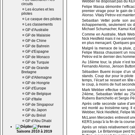
Webber ne disposait pas du KERS,
circuits
Felipe Massa démontre l’efficaci
¤
Les écuries et les
premier virage pour le gain de 
pilotes
Alonso. Vitaly Petrov est maint
¤
Le casque des pilotes
Sebastian Vettel porte son a
¤
Les classements
échappements, seulement six di
Michael Schumacher, Kamui Kobay
¤
GP d'Australie
Comme en Australie, Mark Webbe
¤
GP de Malaisie
Nick Heidfeld mais il ne parvient
¤
GP de Chine
en plus menaçant. Quelques gout
¤
GP de Bahrein
Malgré la menace de la pluie, 
¤
GP d'Espagne
Felipe Massa chaussent un nouv
Petrov est le dernier des hommes
¤
GP de Monaco
Au 16ème tour, la pluie n’est t
¤
GP de Turquie
Fernando Alonso, Jenson Button,
¤
GP de Grande
Sébastien Buemi écope d’un st
Bretagne
stands. Coup dur pour le pilote
¤
GP d'Allemagne
temps, l’écart se ressert en tê
¤
GP de Hongrie
le coup, à moins de huit seconde
¤
GP d'Europe
Mark Webber effectue son secon
¤
GP de Belgique
24ème, Sebastian Vettel au 25è
Rubens Barrichello et Sergio P
¤
GP d'Italie
Après cette seconde salve d’ar
¤
GP de Singapour
est monté au troisième rang. Il 
¤
GP du Japon
Webber, Nick Heidfeld, Felipe M
¤
GP du Brésil
McLaren Mercedes entrevoit une p
¤
GP d'Abu Dhabi
KERS jusqu’à la fin de la cours
Après un relais relativement c
Saisons 2010 à 2019
passage. Le Britannique perd tro