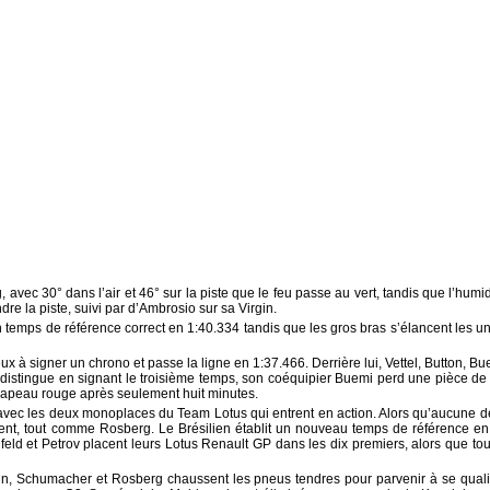
 avec 30° dans l’air et 46° sur la piste que le feu passe au vert, tandis que l’humi
dre la piste, suivi par d’Ambrosio sur sa Virgin.
un temps de référence correct en 1:40.334 tandis que les gros bras s’élancent les un
ux à signer un chrono et passe la ligne en 1:37.466. Derrière lui, Vettel, Button, B
e distingue en signant le troisième temps, son coéquipier Buemi perd une pièce 
drapeau rouge après seulement huit minutes.
ec les deux monoplaces du Team Lotus qui entrent en action. Alors qu’aucune de
ent, tout comme Rosberg. Le Brésilien établit un nouveau temps de référence en 
feld et Petrov placent leurs Lotus Renault GP dans les dix premiers, alors que tou
in, Schumacher et Rosberg chaussent les pneus tendres pour parvenir à se quali