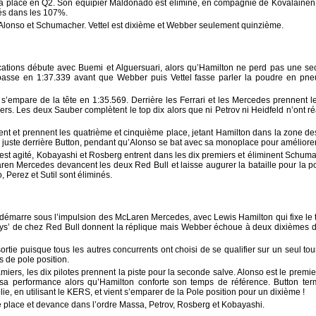
sa place en Q2. Son équipier Maldonado est éliminé, en compagnie de Kovalainen, T
iés dans les 107%.
lonso et Schumacher. Vettel est dixième et Webber seulement quinzième.
ations débute avec Buemi et Alguersuari, alors qu’Hamilton ne perd pas une sec
 passe en 1:37.339 avant que Webber puis Vettel fasse parler la poudre en pne
 s’empare de la tête en 1:35.569. Derrière les Ferrari et les Mercedes prennent 
rs. Les deux Sauber complètent le top dix alors que ni Petrov ni Heidfeld n’ont ré
nt et prennent les quatrième et cinquième place, jetant Hamilton dans la zone des
 juste derrière Button, pendant qu’Alonso se bat avec sa monoplace pour améliore
est agité, Kobayashi et Rosberg entrent dans les dix premiers et éliminent Schuma
ren Mercedes devancent les deux Red Bull et laisse augurer la bataille pour la 
, Perez et Sutil sont éliminés.
on démarre sous l’impulsion des McLaren Mercedes, avec Lewis Hamilton qui fixe le 
ys’ de chez Red Bull donnent la réplique mais Webber échoue à deux dixièmes du 
rtie puisque tous les autres concurrents ont choisi de se qualifier sur un seul to
rs de pole position.
ers, les dix pilotes prennent la piste pour la seconde salve. Alonso est le premi
sa performance alors qu’Hamilton conforte son temps de référence. Button term
ie, en utilisant le KERS, et vient s’emparer de la Pole position pour un dixième !
e place et devance dans l’ordre Massa, Petrov, Rosberg et Kobayashi.