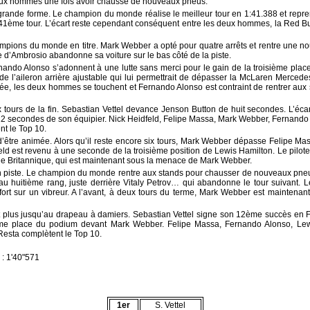
deux hommes une fois avoir chaussé de nouveaux pneus.
 grande forme. Le champion du monde réalise le meilleur tour en 1:41.388 et repr
x 41ème tour. L’écart reste cependant conséquent entre les deux hommes, la Red B
hampions du monde en titre. Mark Webber a opté pour quatre arrêts et rentre une n
 d’Ambrosio abandonne sa voiture sur le bas côté de la piste.
nando Alonso s’adonnent à une lutte sans merci pour le gain de la troisième place.
s de l’aileron arrière ajustable qui lui permettrait de dépasser la McLaren Merced
e, les deux hommes se touchent et Fernando Alonso est contraint de rentrer aux 
x tours de la fin. Sebastian Vettel devance Jenson Button de huit secondes. L’éca
12 secondes de son équipier. Nick Heidfeld, Felipe Massa, Mark Webber, Fernando
nt le Top 10.
d’être animée. Alors qu’il reste encore six tours, Mark Webber dépasse Felipe Ma
feld est revenu à une seconde de la troisième position de Lewis Hamilton. Le pilot
 le Britannique, qui est maintenant sous la menace de Mark Webber.
n piste. Le champion du monde rentre aux stands pour chausser de nouveaux pneus à
au huitième rang, juste derrière Vitaly Petrov… qui abandonne le tour suivant.
 fort sur un vibreur. A l’avant, à deux tours du terme, Mark Webber est mainten
t plus jusqu’au drapeau à damiers. Sebastian Vettel signe son 12ème succès en 
ième place du podium devant Mark Webber. Felipe Massa, Fernando Alonso, Le
Resta complètent le Top 10.
: 1'40"571
1er
S. Vettel