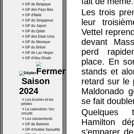
fait de même.
¤
GP de Belgique
¤
GP des Pays Bas
Les trois pre
¤
GP d'Italie
leur troisiè
¤
GP de Singapour
¤
GP du Japon
Vettel reprend
¤
GP du Qatar
¤
GP des Etats Unis
devant Mass
¤
GP du Mexique
¤
GP du Brésil
perd rapide
¤
GP de Las Vegas
¤
GP d'Abu Dhabi
place. En so
stands et alo
Saison
retard sur le
2024
Maldonado g
se fait double
¤
Les écuries et les
pilotes
¤
Le calendrier / les
Quelques t
circuits
¤
Les classements
Hamilton d
¤
GP de Bahrein
s’emparer de
¤
GP d'Arabie Saoudite