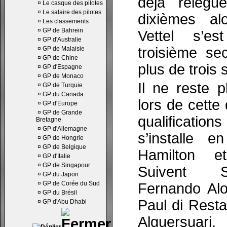
déjà relég
¤
Le casque des pilotes
¤
Le salaire des pilotes
dixièmes al
¤
Les classements
¤
GP de Bahrein
Vettel s’e
¤
GP d'Australie
troisième se
¤
GP de Malaisie
¤
GP de Chine
plus de trois
¤
GP d'Espagne
¤
GP de Monaco
Il ne reste 
¤
GP de Turquie
¤
GP du Canada
lors de cette
¤
GP d'Europe
¤
GP de Grande
qualificat
Bretagne
¤
GP d'Allemagne
s’installe 
¤
GP de Hongrie
¤
GP de Belgique
Hamilton e
¤
GP d'Italie
¤
GP de Singapour
Suivent Se
¤
GP du Japon
¤
GP de Corée du Sud
Fernando Alo
¤
GP du Brésil
Paul di Resta
¤
GP d'Abu Dhabi
Alguersuari