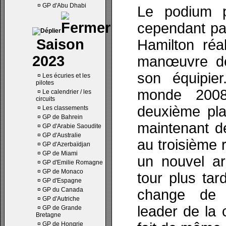
¤
GP d'Abu Dhabi
Le podium p
cependant pa
Saison
Hamilton réa
2023
manœuvre d
son équipie
¤
Les écuries et les
pilotes
monde 2008
¤
Le calendrier / les
circuits
deuxième pla
¤
Les classements
¤
GP de Bahrein
maintenant d
¤
GP d'Arabie Saoudite
¤
GP d'Australie
au troisième 
¤
GP d'Azerbaïdjan
¤
GP de Miami
un nouvel ar
¤
GP d'Emilie Romagne
¤
GP de Monaco
tour plus tar
¤
GP d'Espagne
¤
GP du Canada
change de 
¤
GP d'Autriche
leader de la
¤
GP de Grande
Bretagne
¤
GP de Hongrie