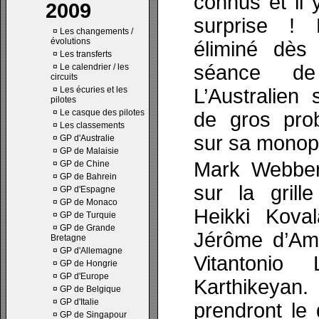
connus et il
2009
surprise !
¤
Les changements /
évolutions
éliminé dès
¤
Les transferts
séance de 
¤
Le calendrier / les
circuits
¤
Les écuries et les
L’Australien
pilotes
¤
Le casque des pilotes
de gros pro
¤
Les classements
sur sa monop
¤
GP d'Australie
¤
GP de Malaisie
Mark Webbe
¤
GP de Chine
¤
GP de Bahrein
sur la grill
¤
GP d'Espagne
¤
GP de Monaco
Heikki Koval
¤
GP de Turquie
¤
GP de Grande
Jérôme d’Amb
Bretagne
¤
GP d'Allemagne
Vitantonio
¤
GP de Hongrie
¤
GP d'Europe
Karthikeyan
¤
GP de Belgique
¤
GP d'Italie
prendront le
¤
GP de Singapour