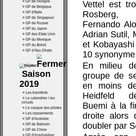
¤
GP de Hongrie
Vettel est t
¤
GP de Belgique
Rosberg,
¤
GP d'Italie
¤
GP de Singapour
Fernando Alo
¤
GP de Russie
¤
GP du Japon
Adrian Sutil
¤
GP des Etats Unis
¤
GP du Mexique
et Kobayashi
¤
GP du Brésil
¤
GP d'Abu Dhabi
10 synonyme 
En milieu de
Saison
groupe de se
2019
en moins de
¤
Les transferts
Heidfeld d
¤
Le calendrier / les
circuits
Buemi à la fi
¤
Le casque des pilotes
droite alors
¤
Les classements
¤
GP d'Australie
doubler par S
¤
GP de Bahrein
¤
GP de Chine
¤
GP d'Azerbaïdjan