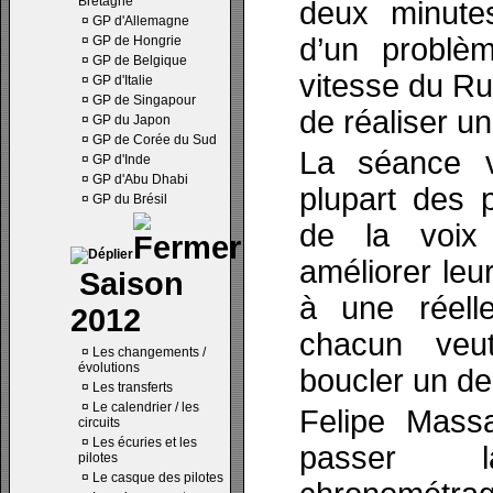
Bretagne
deux minutes
¤
GP d'Allemagne
d’un problè
¤
GP de Hongrie
¤
GP de Belgique
vitesse du Rus
¤
GP d'Italie
¤
GP de Singapour
de réaliser u
¤
GP du Japon
¤
GP de Corée du Sud
La séance v
¤
GP d'Inde
¤
GP d'Abu Dhabi
plupart des 
¤
GP du Brésil
de la voix
améliorer leu
Saison
à une réell
2012
chacun veu
¤
Les changements /
évolutions
boucler un der
¤
Les transferts
¤
Le calendrier / les
Felipe Mass
circuits
¤
Les écuries et les
passer 
pilotes
¤
Le casque des pilotes