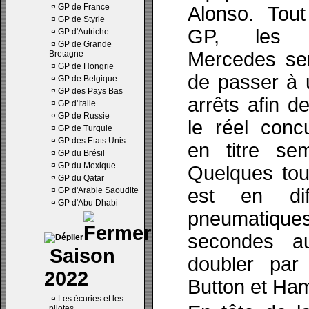
¤
GP de France
Alonso. To
¤
GP de Styrie
GP, les p
¤
GP d'Autriche
¤
GP de Grande
Mercedes sem
Bretagne
¤
GP de Hongrie
de passer à u
¤
GP de Belgique
¤
GP des Pays Bas
arrêts afin d
¤
GP d'Italie
¤
GP de Russie
le réel conc
¤
GP de Turquie
¤
GP des Etats Unis
en titre se
¤
GP du Brésil
¤
GP du Mexique
Quelques tou
¤
GP du Qatar
est en dif
¤
GP d'Arabie Saoudite
¤
GP d'Abu Dhabi
pneumatiqu
secondes a
Saison
doubler par
2022
Button et Ham
¤
Les écuries et les
pilotes