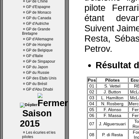
¤
GP de Chine
pilote Ferra
¤
GP d'Espagne
¤
GP de Monaco
étant deva
¤
GP du Canada
¤
GP d'Autriche
Suivent Jaime
¤
GP de Grande
Bretagne
Resta, Sébas
¤
GP d'Allemagne
¤
GP de Hongrie
Petrov.
¤
GP de Belgique
¤
GP d'Italie
¤
GP de Singapour
Résultat d
¤
GP du Japon
¤
GP du Russie
¤
GP des Etats Unis
Pos
Pilotes
Ecu
¤
GP du Brésil
01
S. Vettel
R
¤
GP d'Abu Dhabi
02
J. Button
McL
03
L. Hamilton
McL
04
N. Rosberg
Merc
05
F. Alonso
Fer
Saison
06
F. Massa
Fer
2015
To
07
J. Alguersuari
Ro
Fo
¤
Les écuries et les
08
P. di Resta
pilotes
In