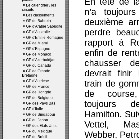
En tête de la
¤
Le calendrier / les
n’a toujour
circuits
¤
Les classements
deuxième arr
¤
GP de Bahrein
¤
GP d'Arabie Saoudite
perdre beau
¤
GP d'Australie
¤
GP d'Emilie Romagne
rapport à Ro
¤
GP de Miami
¤
GP d'Espagne
enfin de ren
¤
GP de Monaco
¤
GP d'Azerbaïdjan
chausser d
¤
GP du Canada
devrait fini
¤
GP de Grande
Bretagne
train de gom
¤
GP d'Autriche
¤
GP de France
de course
¤
GP de Hongrie
¤
GP de Belgique
toujours d
¤
GP des Pays Bas
¤
GP d'Italie
Hamilton. Sui
¤
GP de Singapour
¤
GP du Japon
Vettel, Ma
¤
GP des Etats Unis
¤
GP du Mexique
Webber, Petro
¤
GP du Brésil