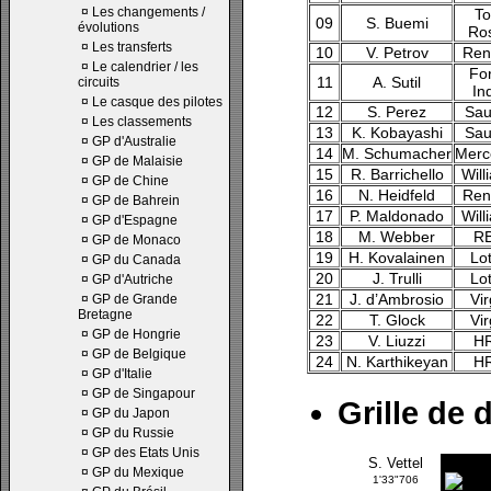
¤
Les changements /
To
09
S. Buemi
évolutions
Ro
¤
Les transferts
10
V. Petrov
Ren
¤
Le calendrier / les
Fo
11
A. Sutil
circuits
In
¤
Le casque des pilotes
12
S. Perez
Sau
¤
Les classements
13
K. Kobayashi
Sau
¤
GP d'Australie
14
M. Schumacher
Merc
¤
GP de Malaisie
15
R. Barrichello
Will
¤
GP de Chine
16
N. Heidfeld
Ren
¤
GP de Bahrein
17
P. Maldonado
Will
¤
GP d'Espagne
18
M. Webber
R
¤
GP de Monaco
19
H. Kovalainen
Lo
¤
GP du Canada
20
J. Trulli
Lo
¤
GP d'Autriche
21
J. d’Ambrosio
Vir
¤
GP de Grande
Bretagne
22
T. Glock
Vir
¤
GP de Hongrie
23
V. Liuzzi
H
¤
GP de Belgique
24
N. Karthikeyan
H
¤
GP d'Italie
¤
GP de Singapour
Grille de 
¤
GP du Japon
¤
GP du Russie
¤
GP des Etats Unis
S. Vettel
¤
GP du Mexique
1'33"706