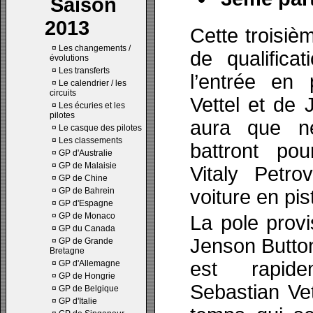
Saison
2013
Cette troisiè
¤
Les changements /
de qualifica
évolutions
¤
Les transferts
l’entrée en 
¤
Le calendrier / les
circuits
Vettel et de 
¤
Les écuries et les
pilotes
aura que ne
¤
Le casque des pilotes
¤
Les classements
battront po
¤
GP d'Australie
¤
GP de Malaisie
Vitaly Petr
¤
GP de Chine
¤
GP de Bahrein
voiture en pi
¤
GP d'Espagne
¤
GP de Monaco
La pole provi
¤
GP du Canada
Jenson Button
¤
GP de Grande
Bretagne
est rapid
¤
GP d'Allemagne
¤
GP de Hongrie
Sebastian Ve
¤
GP de Belgique
¤
GP d'Italie