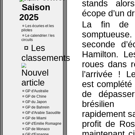
stands alor
Saison
écope d’un dr
2025
La fin de 
¤
Les écuries et les
pilotes
somptueuse. 
¤
Le calendrier / les
circuits
seconde d’éc
¤
Les
Hamilton. Le
classements
roues dans r
l’arrivée ! 
est complété 
¤
GP d'Australie
de dépasser
¤
GP de Chine
brésilien
¤
GP du Japon
¤
GP de Bahrein
rapidement s
¤
GP d'Arabie Saoudite
¤
GP de Miami
profit de Ros
¤
GP d'Emilie Romagne
¤
GP de Monaco
maintenant c
¤
GP d'Espagne