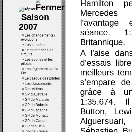
Hamilton p
Mercedes
Saison
l’avantage
2007
séance. 1
¤
Les changements /
évolutions
Britannique.
¤
Les transferts
¤
Le calendrier / les
A l’aise dan
circuits
¤
Les écuries et les
d’essais libr
pilotes
¤
Les réglements de la
meilleurs tem
FIA
¤
Le casque des pilotes
s’empare de
¤
Les classements
¤
Des vidéos
grâce à un
¤
GP d'Australie
1:35.674. 
¤
GP de Malaisie
¤
GP de Bahrein
Button, Lew
¤
GP d'Espagne
¤
GP de Monaco
Alguersuar
¤
GP du Canada
¤
GP des USA
Sébastien B
¤
GP de France