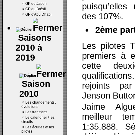
¤
GP du Japon
puisqu’elles
¤
GP du Brésil
des 107%.
¤
GP d'Abu Dhabi
2ème part
Saisons
Les pilotes 
2010 à
premiers à e
2019
cette deu
qualifications
Saison
rejoints par
2010
Jenson Button
¤
Les changements /
Jaime Algue
évolutions
¤
Les transferts
meilleur te
¤
Le calendrier / les
circuits
1:35.888. S
¤
Les écuries et les
pilotes