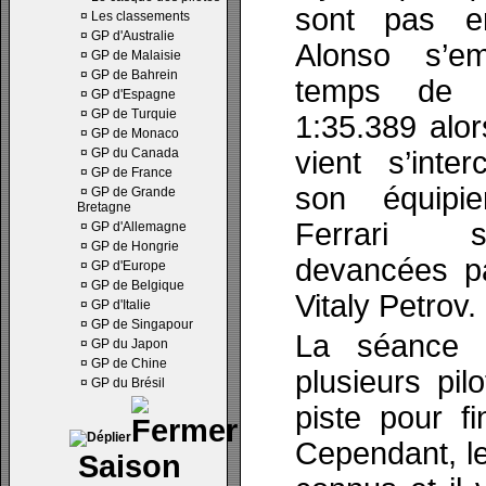
sont pas e
¤
Les classements
¤
GP d'Australie
Alonso s’e
¤
GP de Malaisie
¤
GP de Bahrein
temps de 
¤
GP d'Espagne
¤
GP de Turquie
1:35.389 alo
¤
GP de Monaco
¤
GP du Canada
vient s’inter
¤
GP de France
son équipi
¤
GP de Grande
Bretagne
Ferrari s
¤
GP d'Allemagne
¤
GP de Hongrie
devancées p
¤
GP d'Europe
¤
GP de Belgique
Vitaly Petrov.
¤
GP d'Italie
¤
GP de Singapour
La séance 
¤
GP du Japon
¤
GP de Chine
plusieurs pi
¤
GP du Brésil
piste pour fi
Cependant, le
Saison