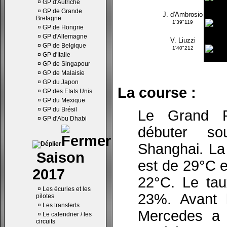
¤
GP d'Autriche
¤
GP de Grande
J. d'Ambrosio
Bretagne
1'39"119
¤
GP de Hongrie
¤
GP d'Allemagne
V. Liuzzi
¤
GP de Belgique
1'40"212
¤
GP d'Italie
¤
GP de Singapour
¤
GP de Malaisie
¤
GP du Japon
La course :
¤
GP des Etats Unis
¤
GP du Mexique
¤
GP du Brésil
Le Grand P
¤
GP d'Abu Dhabi
débuter so
Shanghai. La 
Saison
est de 29°C et
2017
22°C. Le tau
¤
Les écuries et les
23%. Avant 
pilotes
¤
Les transferts
Mercedes a 
¤
Le calendrier / les
circuits