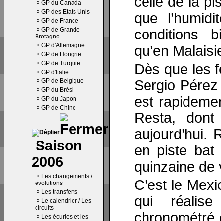
celle de la pi
¤
GP du Canada
¤
GP des Etats Unis
que l’humid
¤
GP de France
¤
GP de Grande
conditions b
Bretagne
¤
GP d'Allemagne
qu’en Malaisi
¤
GP de Hongrie
¤
GP de Turquie
Dès que les f
¤
GP d'Italie
¤
GP de Belgique
Sergio Pérez q
¤
GP du Brésil
est rapidemen
¤
GP du Japon
¤
GP de Chine
Resta, dont 
aujourd’hui. R
Saison
en piste bat
2006
quinzaine de 
¤
Les changements /
C’est le Mex
évolutions
¤
Les transferts
qui réalis
¤
Le calendrier / Les
circuits
chronométré 
¤
Les écuries et les