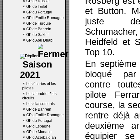
Rosberg est e
¤
GP de Russie
¤
GP de l'Eifel
et Button. M
¤
GP du Portugal
¤
GP d'Emilie Romagne
juste de
¤
GP de Turquie
Schumacher,
¤
GP de Bahrein
¤
GP de Sakhir
Heidfeld et S
¤
GP d'Abu Dhabi
Top 10.
En septième 
Saison
bloqué par
2021
contre tout
¤
Les écuries et les
pilotes
pilote Ferr
¤
Le calendrier / les
circuits
course, la s
¤
Les classements
¤
GP de Bahrein
rentre déjà 
¤
GP d'Emilie Romagne
¤
GP du Portugal
deuxième ar
¤
GP d'Espagne
¤
GP de Monaco
équipier se
¤
GP d'Azerbaïdjan