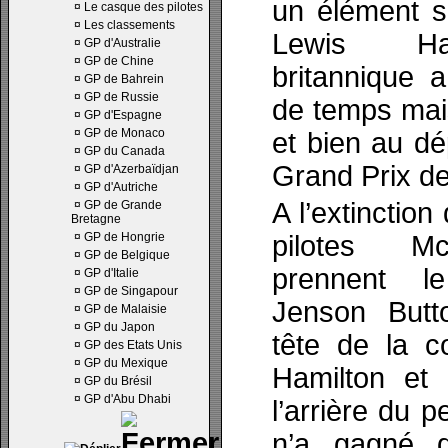
un élément s
¤
Le casque des pilotes
¤
Les classements
Lewis Ham
¤
GP d'Australie
¤
GP de Chine
britannique a
¤
GP de Bahrein
¤
GP de Russie
de temps mais
¤
GP d'Espagne
¤
GP de Monaco
et bien au dé
¤
GP du Canada
Grand Prix de
¤
GP d'Azerbaïdjan
¤
GP d'Autriche
A l’extinction
¤
GP de Grande
Bretagne
¤
GP de Hongrie
pilotes M
¤
GP de Belgique
prennent le
¤
GP d'Italie
¤
GP de Singapour
Jenson Butt
¤
GP de Malaisie
¤
GP du Japon
tête de la c
¤
GP des Etats Unis
¤
GP du Mexique
Hamilton et 
¤
GP du Brésil
¤
GP d'Abu Dhabi
l’arrière du 
n’a gagné q