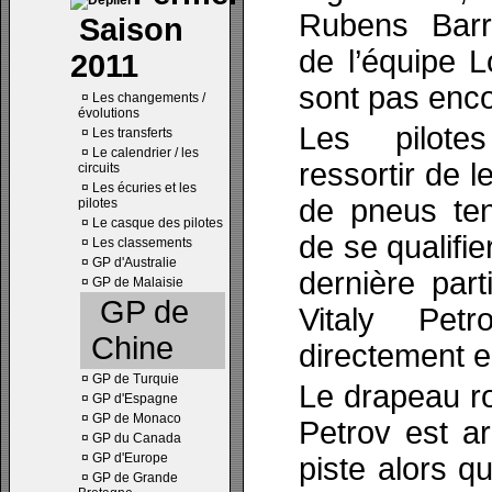
Rubens Barri
Saison
de l’équipe 
2011
sont pas enco
¤
Les changements /
évolutions
Les pilot
¤
Les transferts
¤
Le calendrier / les
ressortir de 
circuits
¤
Les écuries et les
de pneus ten
pilotes
¤
Le casque des pilotes
de se qualifie
¤
Les classements
¤
GP d'Australie
dernière par
¤
GP de Malaisie
GP de
Vitaly Pet
Chine
directement e
¤
GP de Turquie
Le drapeau ro
¤
GP d'Espagne
¤
GP de Monaco
Petrov est ar
¤
GP du Canada
¤
GP d'Europe
piste alors qu
¤
GP de Grande