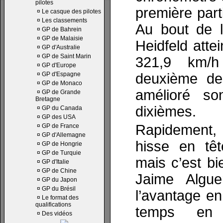
pilotes
première parti
¤
Le casque des pilotes
¤
Les classements
Au bout de l
¤
GP de Bahrein
¤
GP de Malaisie
Heidfeld attei
¤
GP d'Australie
¤
GP de Saint Marin
321,9 km/h
¤
GP d'Europe
¤
GP d'Espagne
deuxième der
¤
GP de Monaco
amélioré s
¤
GP de Grande
Bretagne
dixièmes.
¤
GP du Canada
¤
GP des USA
Rapidement,
¤
GP de France
¤
GP d'Allemagne
hisse en tê
¤
GP de Hongrie
¤
GP de Turquie
mais c’est b
¤
GP d'Italie
¤
GP de Chine
Jaime Algue
¤
GP du Japon
¤
GP du Brésil
l’avantage en 
¤
Le format des
qualifications
temps en 
¤
Des vidéos