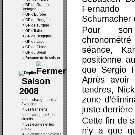
¤
GP de Grande
Fernando 
Bretagne
¤
GP d'Europe
Schumacher e
¤
GP de Hongrie
¤
GP de Turquie
Pour son
¤
GP d'Italie
¤
GP de Belgique
chronométr
¤
GP du Japon
¤
GP de Chine
séance, Ka
¤
GP du Brésil
positionne a
¤
Résumé de la saison
que Sergio P
Après avoir
Saison
tendres, Nick
2008
zone d’élimin
¤
Les changements /
évolutions
juste derrière
¤
Les transferts
¤
Le calendrier / les
Cette fin de 
circuits
¤
Les écuries et les
n’y a que qu
pilotes
¤
Le casque des pilotes