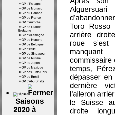
Après son 
¤
GP d'Espagne
Alguersuar
¤
GP de Monaco
¤
GP du Canada
d’abandonner
¤
GP de France
¤
GP d'Autriche
Toro Rosso 
¤
GP de Grande
Bretagne
arrière droi
¤
GP d'Allemagne
¤
GP de Hongrie
roue s’est 
¤
GP de Belgique
¤
GP d'Italie
manquant 
¤
GP de Singapour
commissaire 
¤
GP de Russie
¤
GP du Japon
temps, Pérez
¤
GP du Mexique
¤
GP des Etats Unis
dépasser en 
¤
GP du Brésil
¤
GP d'Abu Dhabi
dernière vi
l’aileron arriè
Saisons
le Suisse a
2020 à
droite lon