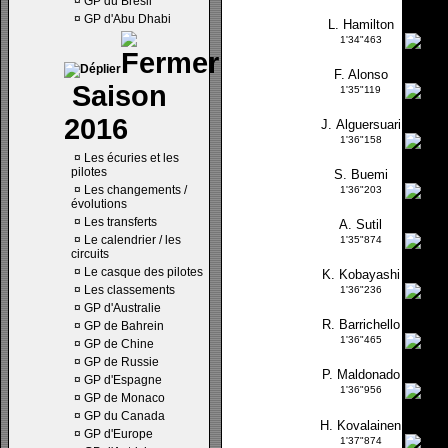
¤
GP du Brésil
¤
GP d'Abu Dhabi
L. Hamilton
1'34"463
F. Alonso
Saison
1'35"119
2016
J. Alguersuari
1'36"158
¤
Les écuries et les
pilotes
S. Buemi
¤
Les changements /
1'36"203
évolutions
¤
Les transferts
A. Sutil
¤
Le calendrier / les
1'35"874
circuits
¤
Le casque des pilotes
K. Kobayashi
¤
Les classements
1'36"236
¤
GP d'Australie
R. Barrichello
¤
GP de Bahrein
1'36"465
¤
GP de Chine
¤
GP de Russie
P. Maldonado
¤
GP d'Espagne
1'36"956
¤
GP de Monaco
¤
GP du Canada
H. Kovalainen
¤
GP d'Europe
1'37"874