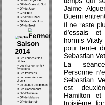
temps qui ser
¤
GP de Singapour
¤
GP de Corée du Sud
Jaime Alguer
¤
GP du Japon
¤
GP d'Inde
Buemi entrent
¤
GP d'Abu Dhabi
¤
GP des Etats Unis
Il ne reste p
¤
GP du Brésil
d’essais et
hormis Vitaly
Saison
pour tenter d
2014
Sebastian Vet
¤
Les écuries et les
pilotes
La séance
¤
Les changements /
évolutions
Personne n’e
¤
Les transferts
¤
Le calendrier / les
Sebastian Ve
circuits
¤
Le casque des pilotes
est deuxiè
¤
Les classements
¤
GP d'Australie
Hamilton et
¤
GP de Malaisie
troisième li
¤
GP de Bahrein