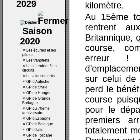
2029
kilomètre.
Au 15ème tou
rentrent a
Saison
Britannique, q
2020
course, co
¤
Les écuries et les
pilotes
erreur !
¤
Les transferts
d’emplacemen
¤
Le calendrier / les
circuits
¤
Les classements
sur celui de
¤
GP d'Autriche
perd le béné
¤
GP de Styrie
¤
GP de Hongrie
course puisqu
¤
GP de Grande
Bretagne
pour le dépa
¤
GP du 70ème
anniversaire
premiers ar
¤
GP d'Espagne
¤
GP de Belgique
totalement mo
¤
GP d'Italie
¤
GP de Toscane