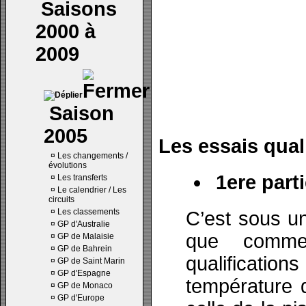
Saisons
2000 à
2009
Saison
2005
Les essais quali
¤
Les changements /
évolutions
1ere parti
¤
Les transferts
¤
Le calendrier / Les
circuits
¤
Les classements
C’est sous un
¤
GP d'Australie
que comm
¤
GP de Malaisie
¤
GP de Bahrein
qualificati
¤
GP de Saint Marin
¤
GP d'Espagne
température d
¤
GP de Monaco
¤
GP d'Europe