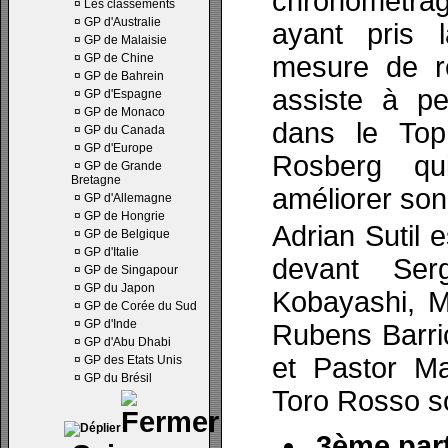
chronométrag
¤
Les classements
¤
GP d'Australie
ayant pris 
¤
GP de Malaisie
¤
GP de Chine
mesure de ré
¤
GP de Bahrein
assiste à p
¤
GP d'Espagne
¤
GP de Monaco
dans le Top
¤
GP du Canada
¤
GP d'Europe
Rosberg qu
¤
GP de Grande
Bretagne
améliorer son
¤
GP d'Allemagne
¤
GP de Hongrie
Adrian Sutil e
¤
GP de Belgique
¤
GP d'Italie
devant Ser
¤
GP de Singapour
¤
GP du Japon
Kobayashi, M
¤
GP de Corée du Sud
¤
GP d'Inde
Rubens Barric
¤
GP d'Abu Dhabi
et Pastor M
¤
GP des Etats Unis
¤
GP du Brésil
Toro Rosso s
3ème part