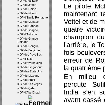
¤
GP d'Australie
Le pilote M
¤
GP du Japon
¤
GP de Chine
maintenant t
¤
GP de Miami
¤
GP d'Emilie Romagne
Vettel et de m
¤
GP de Monaco
¤
GP du Canada
quatre victo
¤
GP d'Espagne
¤
GP d'Autriche
champion du
¤
GP de Grande
Bretagne
l’arrière, le 
¤
GP de Hongrie
¤
GP de Belgique
fois boulever
¤
GP des Pays Bas
erreur de Ro
¤
GP d'Italie
¤
GP d'Azerbaïdjan
la quatrième 
¤
GP de Singapour
¤
GP des Etats Unis
En milieu 
¤
GP du Mexique
¤
GP du Brésil
percute Suti
¤
GP de Las Vegas
¤
GP du Qatar
India s’en s
¤
GP d'Abu Dhabi
avant cassé 