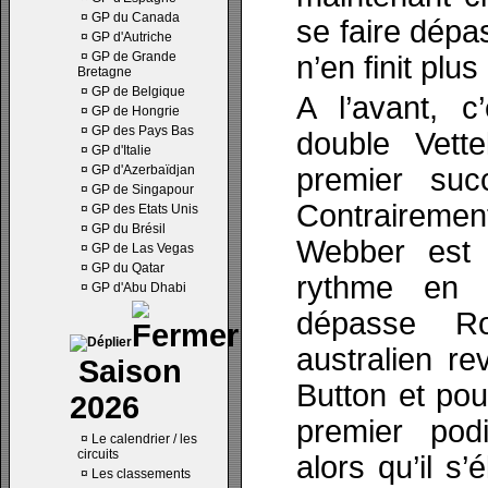
¤
GP du Canada
se faire dépa
¤
GP d'Autriche
¤
GP de Grande
n’en finit plu
Bretagne
¤
GP de Belgique
A l’avant, c
¤
GP de Hongrie
¤
GP des Pays Bas
double Vette
¤
GP d'Italie
¤
GP d'Azerbaïdjan
premier suc
¤
GP de Singapour
Contraireme
¤
GP des Etats Unis
¤
GP du Brésil
Webber est
¤
GP de Las Vegas
¤
GP du Qatar
rythme en 
¤
GP d'Abu Dhabi
dépasse Ro
australien re
Saison
Button et pou
2026
premier pod
¤
Le calendrier / les
circuits
alors qu’il s
¤
Les classements