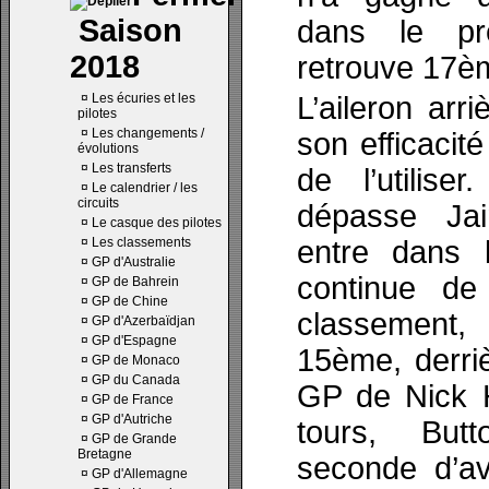
Saison
dans le pr
2018
retrouve 17è
¤
Les écuries et les
L’aileron arr
pilotes
¤
Les changements /
son efficacité
évolutions
¤
Les transferts
de l’utilise
¤
Le calendrier / les
circuits
dépasse Jai
¤
Le casque des pilotes
¤
Les classements
entre dans 
¤
GP d'Australie
continue de
¤
GP de Bahrein
¤
GP de Chine
classement, 
¤
GP d'Azerbaïdjan
¤
GP d'Espagne
15ème, derri
¤
GP de Monaco
¤
GP du Canada
GP de Nick H
¤
GP de France
¤
GP d'Autriche
tours, But
¤
GP de Grande
Bretagne
seconde d’av
¤
GP d'Allemagne