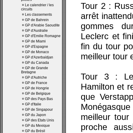
Tour 2 : Rus
¤
Le calendrier / les
circuits
arrêt inattend
¤
Les classements
¤
GP de Bahrein
gommes dur
¤
GP d'Arabie Saoudite
¤
GP d'Australie
Leclerc et fi
¤
GP d'Emilie Romagne
¤
GP de Miami
fin du tour p
¤
GP d'Espagne
¤
GP de Monaco
meilleur tour 
¤
GP d'Azerbaïdjan
¤
GP du Canada
¤
GP de Grande
Bretagne
Tour 3 : Le
¤
GP d'Autriche
¤
GP de France
Hamilton et r
¤
GP de Hongrie
¤
GP de Belgique
que Verstapp
¤
GP des Pays Bas
Monégasque d
¤
GP d'Italie
¤
GP de Singapour
meilleur tour
¤
GP du Japon
¤
GP des Etats Unis
proche auss
¤
GP du Mexique
¤
GP du Brésil