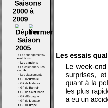
Saisons
2000 à
2009
Saison
2005
Les essais quali
¤
Les changements /
évolutions
¤
Les transferts
Le week-end 
¤
Le calendrier / Les
circuits
surprises, e
¤
Les classements
¤
GP d'Australie
quant à la po
¤
GP de Malaisie
¤
GP de Bahrein
les plus rapi
¤
GP de Saint Marin
¤
GP d'Espagne
a eu un accid
¤
GP de Monaco
¤
GP d'Europe