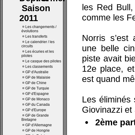
les Red Bull, 
Saison
comme les Fer
2011
¤
Les changements /
évolutions
Norris s’es
¤
Les transferts
¤
Le calendrier / les
une belle ci
circuits
¤
Les écuries et les
piste avait b
pilotes
¤
Le casque des pilotes
12e place, et
¤
Les classements
¤
GP d'Australie
est quand mê
¤
GP de Malaisie
¤
GP de Chine
¤
GP de Turquie
¤
GP d'Espagne
Les éliminés 
¤
GP de Monaco
¤
GP du Canada
Giovinazzi et 
¤
GP d'Europe
¤
GP de Grande
2ème part
Bretagne
¤
GP d'Allemagne
¤
GP de Hongrie