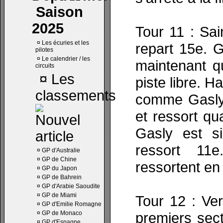
Saison
2025
Tour 11 : Sai
¤
Les écuries et les
repart 15e. 
pilotes
¤
Le calendrier / les
maintenant qu
circuits
¤
Les
piste libre. Ha
classements
comme Gasly.
et ressort qu
Gasly est si
ressort 11e
¤
GP d'Australie
¤
GP de Chine
ressortent en
¤
GP du Japon
¤
GP de Bahrein
¤
GP d'Arabie Saoudite
¤
GP de Miami
Tour 12 : Ve
¤
GP d'Emilie Romagne
¤
GP de Monaco
premiers sect
¤
GP d'Espagne