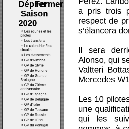
Pérez. Lando 
a pris trois
Saison
respect de p
2020
s’élancera do
¤
Les écuries et les
pilotes
¤
Les transferts
¤
Le calendrier / les
Il sera der
circuits
¤
Les classements
Alonso, qui s
¤
GP d'Autriche
¤
GP de Styrie
Valtteri Bott
¤
GP de Hongrie
¤
GP de Grande
Mercedes W12
Bretagne
¤
GP du 70ème
anniversaire
¤
GP d'Espagne
Les 10 pilote
¤
GP de Belgique
¤
GP d'Italie
une qualifica
¤
GP de Toscane
¤
GP de Russie
qui les sui
¤
GP de l'Eifel
¤
GP du Portugal
gommes, à co