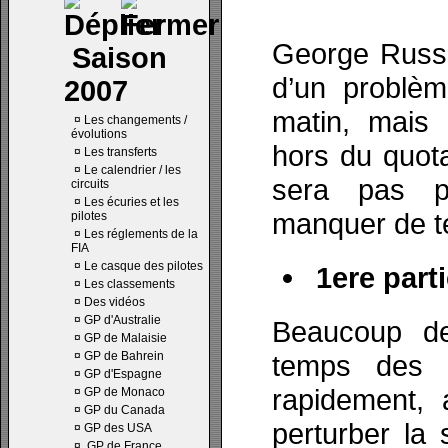
George Russe
Saison
d’un problè
2007
matin, mais 
¤
Les changements /
évolutions
hors du quot
¤
Les transferts
¤
Le calendrier / les
sera pas pé
circuits
¤
Les écuries et les
manquer de te
pilotes
¤
Les réglements de la
FIA
¤
Le casque des pilotes
1ere parti
¤
Les classements
¤
Des vidéos
¤
GP d'Australie
Beaucoup de
¤
GP de Malaisie
¤
GP de Bahrein
temps des 
¤
GP d'Espagne
rapidement, 
¤
GP de Monaco
¤
GP du Canada
perturber la
¤
GP des USA
¤
GP de France