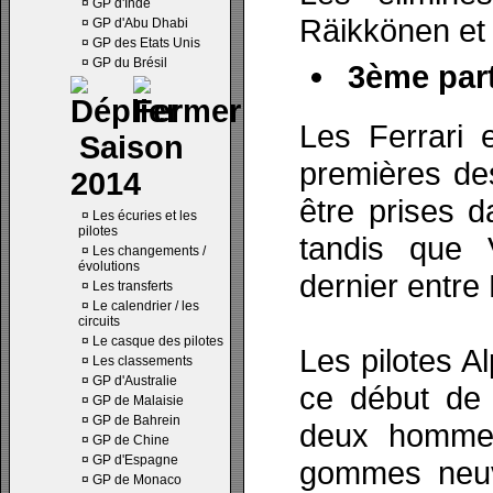
¤
GP d'Inde
Räikkönen et 
¤
GP d'Abu Dhabi
¤
GP des Etats Unis
¤
GP du Brésil
3ème part
Les Ferrari 
Saison
premières de
2014
être prises d
¤
Les écuries et les
pilotes
tandis que 
¤
Les changements /
évolutions
dernier entre
¤
Les transferts
¤
Le calendrier / les
circuits
¤
Le casque des pilotes
Les pilotes Al
¤
Les classements
¤
GP d'Australie
ce début de 
¤
GP de Malaisie
¤
GP de Bahrein
deux hommes
¤
GP de Chine
¤
GP d'Espagne
gommes neuve
¤
GP de Monaco