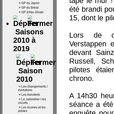
tapé le mur 
¤
GP du Japon
été brandi po
¤
GP du Brésil
¤
GP d'Abu Dhabi
15, dont le pil
Saisons
Lors de ce
2010 à
Verstappen e
2019
devant Sainz
Russell, Sc
pilotes étai
Saison
chrono.
2010
¤
Les changements /
évolutions
A 14h30 heur
¤
Les transferts
¤
Le calendrier / les
séance a été 
circuits
¤
Les écuries et les
enquête pour
pilotes