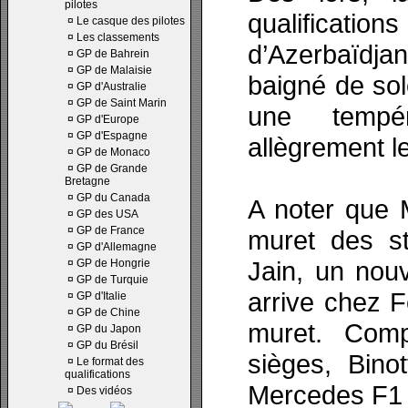
pilotes
qualificatio
¤
Le casque des pilotes
¤
Les classements
d’Azerbaïdja
¤
GP de Bahrein
¤
GP de Malaisie
baigné de sol
¤
GP d'Australie
¤
GP de Saint Marin
une tempé
¤
GP d'Europe
¤
GP d'Espagne
allègrement l
¤
GP de Monaco
¤
GP de Grande
Bretagne
¤
GP du Canada
A noter que M
¤
GP des USA
¤
GP de France
muret des st
¤
GP d'Allemagne
Jain, un nou
¤
GP de Hongrie
¤
GP de Turquie
arrive chez F
¤
GP d'Italie
¤
GP de Chine
muret. Com
¤
GP du Japon
¤
GP du Brésil
sièges, Bino
¤
Le format des
qualifications
Mercedes F1 e
¤
Des vidéos