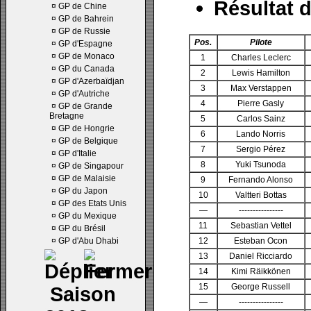
Résultat d
¤
GP de Chine
¤
GP de Bahrein
¤
GP de Russie
Pos.
Pilote
¤
GP d'Espagne
¤
GP de Monaco
1
Charles Leclerc
¤
GP du Canada
2
Lewis Hamilton
¤
GP d'Azerbaïdjan
3
Max Verstappen
¤
GP d'Autriche
4
Pierre Gasly
¤
GP de Grande
Bretagne
5
Carlos Sainz
¤
GP de Hongrie
6
Lando Norris
¤
GP de Belgique
7
Sergio Pérez
¤
GP d'Italie
8
Yuki Tsunoda
¤
GP de Singapour
¤
GP de Malaisie
9
Fernando Alonso
¤
GP du Japon
10
Valtteri Bottas
¤
GP des Etats Unis
—
----------------
¤
GP du Mexique
11
Sebastian Vettel
¤
GP du Brésil
¤
GP d'Abu Dhabi
12
Esteban Ocon
13
Daniel Ricciardo
14
Kimi Räikkönen
15
George Russell
Saison
—
----------------