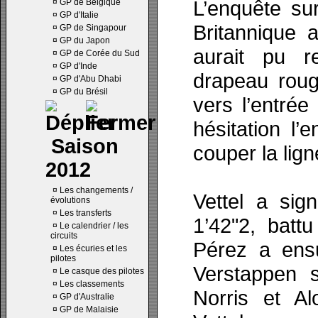
L’enquête su
¤
GP de Belgique
¤
GP d'Italie
Britannique a
¤
GP de Singapour
¤
GP du Japon
aurait pu r
¤
GP de Corée du Sud
¤
GP d'Inde
drapeau roug
¤
GP d'Abu Dhabi
¤
GP du Brésil
vers l’entré
hésitation l
Saison
couper la lign
2012
¤
Les changements /
Vettel a sig
évolutions
¤
Les transferts
1’42"2, batt
¤
Le calendrier / les
circuits
Pérez a ensu
¤
Les écuries et les
pilotes
Verstappen s
¤
Le casque des pilotes
¤
Les classements
Norris et Al
¤
GP d'Australie
¤
GP de Malaisie