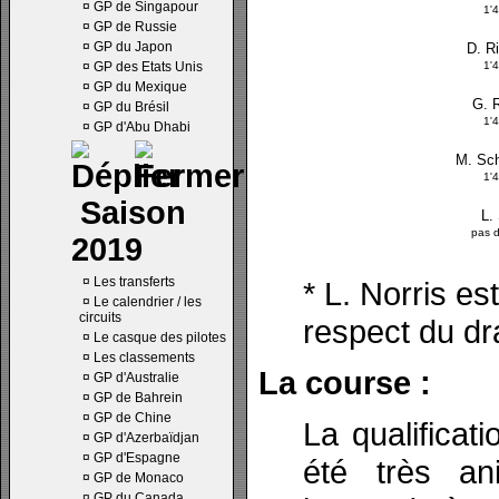
¤
GP de Singapour
1'
¤
GP de Russie
¤
GP du Japon
D. R
¤
GP des Etats Unis
1'
¤
GP du Mexique
G. 
¤
GP du Brésil
1'
¤
GP d'Abu Dhabi
M. Sc
1'
Saison
L. 
pas 
2019
¤
Les transferts
* L. Norris e
¤
Le calendrier / les
circuits
respect du d
¤
Le casque des pilotes
¤
Les classements
La course :
¤
GP d'Australie
¤
GP de Bahrein
¤
GP de Chine
La qualificat
¤
GP d'Azerbaïdjan
¤
GP d'Espagne
été très an
¤
GP de Monaco
¤
GP du Canada