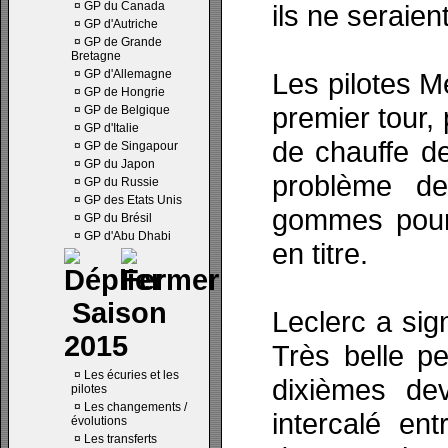
¤
GP du Canada
ils ne seraien
¤
GP d'Autriche
¤
GP de Grande
Bretagne
¤
GP d'Allemagne
Les pilotes M
¤
GP de Hongrie
premier tour, 
¤
GP de Belgique
¤
GP d'Italie
de chauffe d
¤
GP de Singapour
¤
GP du Japon
problème de
¤
GP du Russie
¤
GP des Etats Unis
gommes pour
¤
GP du Brésil
¤
GP d'Abu Dhabi
en titre.
Saison
Leclerc a sig
2015
Très belle p
¤
Les écuries et les
dixièmes dev
pilotes
¤
Les changements /
intercalé en
évolutions
¤
Les transferts