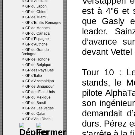
Verstappen e
¤
GP d'Australie
¤
GP du Japon
est à 4"6 et s
¤
GP de Chine
¤
GP de Miami
que Gasly e
¤
GP d'Emilie Romagne
¤
GP de Monaco
leader. Sai
¤
GP du Canada
d’avance su
¤
GP d'Espagne
¤
GP d'Autriche
devant Vettel 
¤
GP de Grande
Bretagne
¤
GP de Hongrie
¤
GP de Belgique
Tour 10 : Le
¤
GP des Pays Bas
¤
GP d'Italie
stands, le M
¤
GP d'Azerbaïdjan
¤
GP de Singapour
pilote AlphaT
¤
GP des Etats Unis
¤
GP du Mexique
son ingénieur 
¤
GP du Brésil
¤
GP de Las Vegas
demandait d’
¤
GP du Qatar
¤
GP d'Abu Dhabi
durs. Pérez e
s’arrête à la f