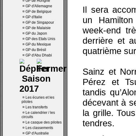
¤
GP de Hongrie
¤
GP d'Allemagne
Il sera acco
¤
GP de Belgique
¤
GP d'Italie
un Hamilton
¤
GP de Singapour
week-end très
¤
GP de Malaisie
¤
GP du Japon
derrière et 
¤
GP des Etats Unis
¤
GP du Mexique
quatrième sur 
¤
GP du Brésil
¤
GP d'Abu Dhabi
Sainz et Norr
Saison
Pérez et Ts
2017
tandis qu’Al
¤
Les écuries et les
décevant à se
pilotes
¤
Les transferts
la grille. To
¤
Le calendrier / les
circuits
tendres.
¤
Le casque des pilotes
¤
Les classements
¤
GP d'Australie