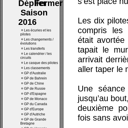
s’est placé h
Saison
Les dix pilote
2016
compris les 
¤
Les écuries et les
pilotes
était avorté
¤
Les changements /
évolutions
tapait le mu
¤
Les transferts
¤
Le calendrier / les
arrivait derri
circuits
¤
Le casque des pilotes
aller taper le
¤
Les classements
¤
GP d'Australie
¤
GP de Bahrein
¤
GP de Chine
Une séance q
¤
GP de Russie
¤
GP d'Espagne
jusqu’au bout
¤
GP de Monaco
¤
GP du Canada
deuxième pol
¤
GP d'Europe
¤
GP d'Autriche
fois sans avoi
¤
GP de Grande
Bretagne