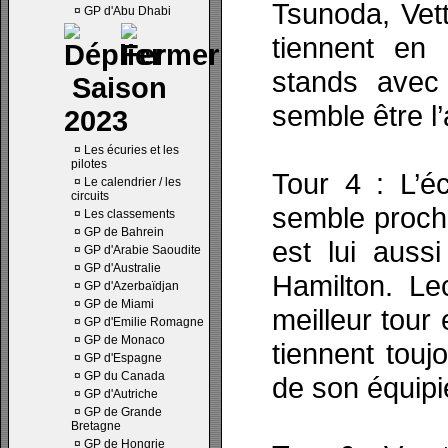
Tsunoda, Vett
¤
GP d'Abu Dhabi
tiennent en
stands avec
Saison
semble être l
2023
¤
Les écuries et les
pilotes
Tour 4 : L’é
¤
Le calendrier / les
circuits
semble proche
¤
Les classements
¤
GP de Bahrein
est lui auss
¤
GP d'Arabie Saoudite
¤
GP d'Australie
Hamilton. Le
¤
GP d'Azerbaïdjan
¤
GP de Miami
meilleur tour
¤
GP d'Emilie Romagne
¤
GP de Monaco
tiennent tou
¤
GP d'Espagne
¤
GP du Canada
de son équipi
¤
GP d'Autriche
¤
GP de Grande
Bretagne
¤
GP de Hongrie