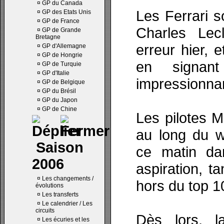
¤
GP du Canada
Les Ferrari 
¤
GP des Etats Unis
¤
GP de France
Charles Le
¤
GP de Grande
Bretagne
erreur hier, 
¤
GP d'Allemagne
¤
GP de Hongrie
en signant
¤
GP de Turquie
¤
GP d'Italie
impressionnan
¤
GP de Belgique
¤
GP du Brésil
¤
GP du Japon
¤
GP de Chine
Les pilotes M
au long du w
Saison
ce matin da
2006
aspiration, ta
¤
Les changements /
hors du top 1
évolutions
¤
Les transferts
¤
Le calendrier / Les
circuits
Dès lors, l
¤
Les écuries et les