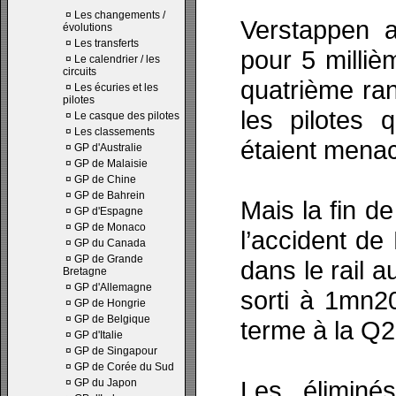
¤
Les changements /
Verstappen a
évolutions
¤
Les transferts
pour 5 milliè
¤
Le calendrier / les
circuits
quatrième ran
¤
Les écuries et les
pilotes
les pilotes 
¤
Le casque des pilotes
¤
Les classements
étaient menac
¤
GP d'Australie
¤
GP de Malaisie
¤
GP de Chine
¤
GP de Bahrein
Mais la fin de
¤
GP d'Espagne
¤
GP de Monaco
l’accident de
¤
GP du Canada
¤
GP de Grande
dans le rail a
Bretagne
¤
GP d'Allemagne
sorti à 1mn2
¤
GP de Hongrie
¤
GP de Belgique
terme à la Q2
¤
GP d'Italie
¤
GP de Singapour
¤
GP de Corée du Sud
Les éliminés
¤
GP du Japon