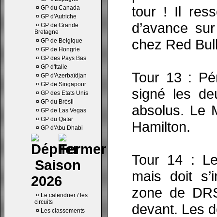
tour ! Il re
¤
GP du Canada
¤
GP d'Autriche
d’avance sur
¤
GP de Grande
Bretagne
chez Red Bull
¤
GP de Belgique
¤
GP de Hongrie
¤
GP des Pays Bas
¤
GP d'Italie
Tour 13 : Pér
¤
GP d'Azerbaïdjan
¤
GP de Singapour
signé les de
¤
GP des Etats Unis
¤
GP du Brésil
absolus. Le M
¤
GP de Las Vegas
¤
GP du Qatar
Hamilton.
¤
GP d'Abu Dhabi
Tour 14 : Le
Saison
mais doit s’
2026
zone de DRS 
¤
Le calendrier / les
circuits
devant. Les d
¤
Les classements