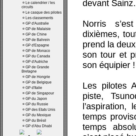
devant Sainz.
¤
Le calendrier / les
circuits
¤
Le casque des pilotes
¤
Les classements
Norris s’es
¤
GP d'Australie
¤
GP de Malaisie
dixièmes, tou
¤
GP de Chine
¤
GP de Bahrein
prend la deux
¤
GP d'Espagne
¤
GP de Monaco
son tour et 
¤
GP du Canada
¤
GP d'Autriche
son équipier !
¤
GP de Grande
Bretagne
¤
GP de Hongrie
¤
GP de Belgique
Les pilotes 
¤
GP d'Italie
piste, Tsun
¤
GP de Singapour
¤
GP du Japon
l’aspiration,
¤
GP du Russie
¤
GP des Etats Unis
temps proviso
¤
GP du Mexique
¤
GP du Brésil
temps absol
¤
GP d'Abu Dhabi