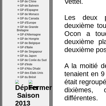
Vettel.
¤
GP de Chine
¤
GP de Bahrein
¤
GP d'Espagne
¤
GP de Monaco
Les deux p
¤
GP du Canada
¤
GP d'Europe
deuxième tou
¤
GP de Grande
Bretagne
Ocon a touc
¤
GP d'Allemagne
¤
GP de Hongrie
deuxième pla
¤
GP de Belgique
¤
GP d'Italie
deuxième posi
¤
GP de Singapour
¤
GP du Japon
¤
GP de Corée du Sud
A la moitié d
¤
GP d'Inde
¤
GP d'Abu Dhabi
tenaient en 9
¤
GP des Etats Unis
¤
GP du Brésil
était regroup
dixièmes, 
Saison
différentes.
2013