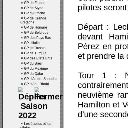
¤
GP de France
pilotes seron
¤
GP de Styrie
¤
GP d'Autriche
¤
GP de Grande
Bretagne
Départ : Lec
¤
GP de Hongrie
¤
GP de Belgique
devant Hami
¤
GP des Pays Bas
¤
GP d'Italie
Pérez en pro
¤
GP de Russie
¤
GP de Turquie
et prendre la
¤
GP des Etats Unis
¤
GP du Brésil
¤
GP du Mexique
Tour 1 : N
¤
GP du Qatar
¤
GP d'Arabie Saoudite
contraireme
¤
GP d'Abu Dhabi
neuvième ran
Hamilton et V
Saison
d’une second
2022
¤
Les écuries et les
pilotes