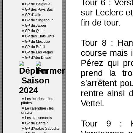
Tour 6 : Verst
¤
GP de Belgique
¤
GP des Pays Bas
sur Leclerc e
¤
GP d'Italie
fin de tour.
¤
GP de Singapour
¤
GP du Japon
¤
GP du Qatar
¤
GP des Etats Unis
Tour 8 : Ham
¤
GP du Mexique
¤
GP du Brésil
course mais i
¤
GP de Las Vegas
¤
GP d'Abu Dhabi
Pérez qui pro
prend la tro
Saison
s’arrêtent p
2024
rentre ainsi 
¤
Les écuries et les
Vettel.
pilotes
¤
Le calendrier / les
circuits
¤
Les classements
Tour 9 : H
¤
GP de Bahrein
¤
GP d'Arabie Saoudite