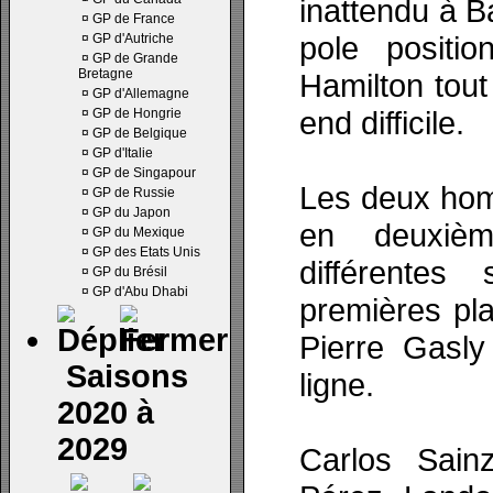
inattendu à B
¤
GP de France
pole positi
¤
GP d'Autriche
¤
GP de Grande
Bretagne
Hamilton tou
¤
GP d'Allemagne
end difficile.
¤
GP de Hongrie
¤
GP de Belgique
¤
GP d'Italie
¤
GP de Singapour
Les deux hom
¤
GP de Russie
¤
GP du Japon
en deuxièm
¤
GP du Mexique
¤
GP des Etats Unis
différentes
¤
GP du Brésil
¤
GP d'Abu Dhabi
premières pla
Pierre Gasl
Saisons
ligne.
2020 à
2029
Carlos Sain