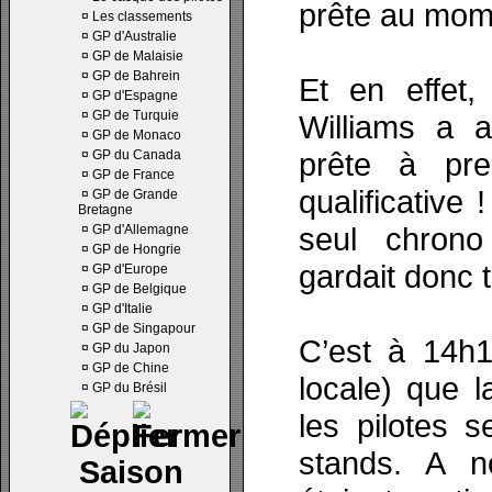
prête au mome
¤
Les classements
¤
GP d'Australie
¤
GP de Malaisie
¤
GP de Bahrein
Et en effet,
¤
GP d'Espagne
¤
GP de Turquie
Williams a 
¤
GP de Monaco
prête à pr
¤
GP du Canada
¤
GP de France
qualificative
¤
GP de Grande
Bretagne
seul chrono
¤
GP d'Allemagne
¤
GP de Hongrie
gardait donc 
¤
GP d'Europe
¤
GP de Belgique
¤
GP d'Italie
¤
GP de Singapour
C’est à 14h1
¤
GP du Japon
¤
GP de Chine
locale) que 
¤
GP du Brésil
les pilotes s
stands. A n
Saison