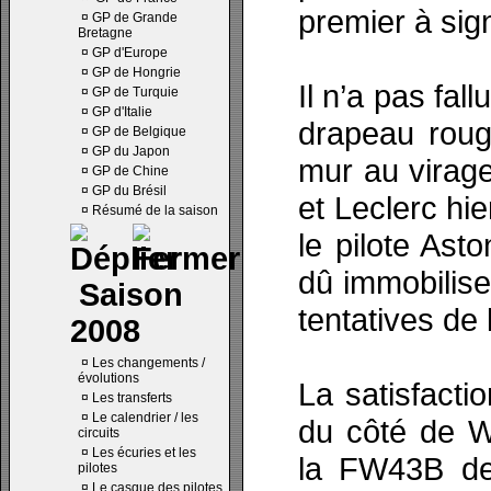
premier à sig
¤
GP de Grande
Bretagne
¤
GP d'Europe
¤
GP de Hongrie
Il n’a pas fal
¤
GP de Turquie
¤
GP d'Italie
drapeau roug
¤
GP de Belgique
¤
GP du Japon
mur au virag
¤
GP de Chine
¤
GP du Brésil
et Leclerc hi
¤
Résumé de la saison
le pilote Ast
dû immobiliser
Saison
tentatives de 
2008
¤
Les changements /
évolutions
La satisfacti
¤
Les transferts
¤
Le calendrier / les
du côté de Wil
circuits
¤
Les écuries et les
la FW43B de 
pilotes
¤
Le casque des pilotes