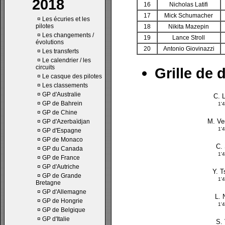
2018
16
Nicholas Latifi
17
Mick Schumacher
¤
Les écuries et les
pilotes
18
Nikita Mazepin
¤
Les changements /
19
Lance Stroll
évolutions
20
Antonio Giovinazzi
¤
Les transferts
¤
Le calendrier / les
circuits
Grille de 
¤
Le casque des pilotes
¤
Les classements
¤
GP d'Australie
C. 
¤
GP de Bahrein
1'
¤
GP de Chine
M. Ve
¤
GP d'Azerbaïdjan
1'
¤
GP d'Espagne
¤
GP de Monaco
C.
¤
GP du Canada
1'
¤
GP de France
¤
GP d'Autriche
Y. 
¤
GP de Grande
1'
Bretagne
¤
GP d'Allemagne
L. 
¤
GP de Hongrie
1'
¤
GP de Belgique
¤
GP d'Italie
S. 