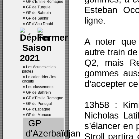
¤
GP d'Emilie Romagne
Esteban Oco
¤
GP de Turquie
¤
GP de Bahrein
ligne.
¤
GP de Sakhir
¤
GP d'Abu Dhabi
A noter que
Saison
autre train de
2021
Q2, mais Re
¤
Les écuries et les
gommes aussi
pilotes
¤
Le calendrier / les
d’accepter c
circuits
¤
Les classements
¤
GP de Bahrein
¤
GP d'Emilie Romagne
13h58 : Kim
¤
GP du Portugal
¤
GP d'Espagne
Nicholas Lati
¤
GP de Monaco
GP
s’élancer en
d'Azerbaïdjan
Stroll parti