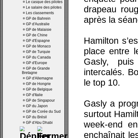
¤
Le casque des pilotes
drapeau roug
¤
Le salaire des pilotes
¤
Les classements
après la séan
¤
GP de Bahrein
¤
GP d'Australie
¤
GP de Malaisie
¤
GP de Chine
Hamilton s’e
¤
GP d'Espagne
¤
GP de Monaco
place entre l
¤
GP de Turquie
¤
GP du Canada
Gasly, pui
¤
GP d'Europe
¤
GP de Grande
intercalés. 
Bretagne
¤
GP d'Allemagne
le top 10.
¤
GP de Hongrie
¤
GP de Belgique
¤
GP d'Italie
¤
GP de Singapour
Gasly a prog
¤
GP du Japon
surtout Hamil
¤
GP de Corée du Sud
¤
GP du Brésil
week-end en
¤
GP d'Abu Dhabi
enchaînait le