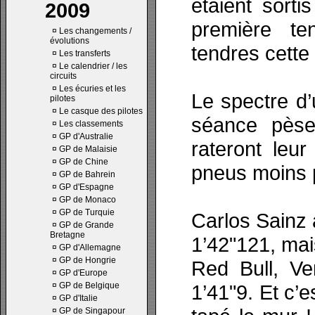
étaient sort
2009
première te
¤
Les changements /
évolutions
tendres cette 
¤
Les transferts
¤
Le calendrier / les
circuits
¤
Les écuries et les
Le spectre d’
pilotes
¤
Le casque des pilotes
séance pèse
¤
Les classements
¤
GP d'Australie
rateront leur
¤
GP de Malaisie
¤
GP de Chine
pneus moins p
¤
GP de Bahrein
¤
GP d'Espagne
¤
GP de Monaco
¤
GP de Turquie
Carlos Sainz 
¤
GP de Grande
Bretagne
1’42"121, mais
¤
GP d'Allemagne
¤
GP de Hongrie
Red Bull, Ve
¤
GP d'Europe
¤
GP de Belgique
1’41"9. Et c’e
¤
GP d'Italie
¤
GP de Singapour