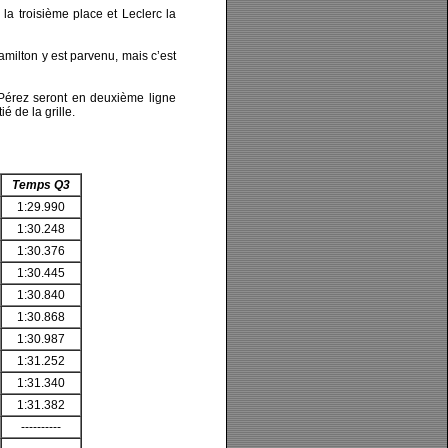
 la troisième place et Leclerc la
milton y est parvenu, mais c’est
t Pérez seront en deuxième ligne
é de la grille.
Temps Q3
1:29.990
1:30.248
1:30.376
1:30.445
1:30.840
1:30.868
1:30.987
1:31.252
1:31.340
1:31.382
----------