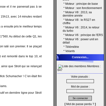
*
Moteur : principe de base
sse et il ne parvenait pas à se
*
Moteur : son fonctionnement
*
Moteur V8 : 2013, sa
dernière année
à 15h13, avec 14 minutes restant
*
Moteur V8 : le RS27 en
chiffre
 a ensuite pris le meilleur temps
*
Moteur V6 : 2014, le retour
du turbo
*
Moteur V6 : principe de l'ERS
1"560. Au début de cette Q1, les
*
Moteur V6 : power unit en
détail
 raté son premier. Il se plaçait
*
Télémétrie
*
Volants
 est remonté dans le top 10, et
Connexion...
ainsi que Stroll qui se relançait
Membres :
647
ick Schumacher ! C’en était fini
Votre pseudo :
liams.
Mot de passe :
tif en dernière ligne pour Stroll
[
Mot de passe perdu ?
]