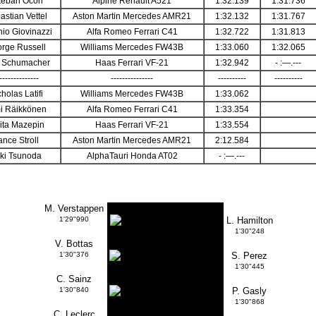
teban Ocon
Alpine Renault A521
1:32.139
1:31.736
astian Vettel
Aston Martin Mercedes AMR21
1:32.132
1:31.767
io Giovinazzi
Alfa Romeo Ferrari C41
1:32.722
1:31.813
rge Russell
Williams Mercedes FW43B
1:33.060
1:32.065
 Schumacher
Haas Ferrari VF-21
1:32.942
- :—.---
--------------
---------------
----------
----------
holas Latifi
Williams Mercedes FW43B
1:33.062
i Räikkönen
Alfa Romeo Ferrari C41
1:33.354
ita Mazepin
Haas Ferrari VF-21
1:33.554
ance Stroll
Aston Martin Mercedes AMR21
2:12.584
ki Tsunoda
AlphaTauri Honda AT02
- :—.---
M. Verstappen
1'29"990
L. Hamilton
1'30"248
V. Bottas
1'30"376
S. Perez
1'30"445
C. Sainz
1'30"840
P. Gasly
1'30"868
C. Leclerc