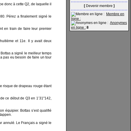
pe donc à cette Q2, de laquelle il
[
Devenir membre
]
Membre en
080. Pérez a finalement signé le
ligne :
Anonymes
en ligne :
8
nt en train de faire leur premier
huitième et 11e. Il y avait deux
 Bottas a signé le meilleur temps
a pas eu besoin de faire un tour
 le risque de drapeau rouge étant
e de ce début de Q3 en 1’31"142,
 équipier. Bottas s’est qualifié
stappen.
ur annulé. Le Français a signé le