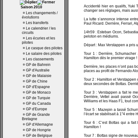
Accidenté hier en qualifs, Yuki
Saison 2010
changer ses réglages, mais aussi 
¤
Les changements /
évolutions
La lutte s’annonce intense entr
¤
Les transferts
Paul Ricard. Derrière, Ferrari, 
¤
Le calendrier / les
14h59 : Esteban Ocon, Sebastian 
circuits
peloton en médiums.
¤
Les écuries et les
pilotes
Départ : Max Verstappen a pris u
¤
Le casque des pilotes
¤
Le salaire des pilotes
Tour 1 : Derrière, Schumacher 
Hamilton dès le premier virage !
¤
Les classements
¤
GP de Bahrein
Derrière, les places n’ont pas 
¤
GP d'Australie
places au profit de Fernando Alo
¤
GP de Malaisie
Tour 2 : Hamilton et Verstappen o
¤
GP de Chine
deux secondes de Bottas. Derrièr
¤
GP d'Espagne
¤
GP de Monaco
Tour 3 : Verstappen a fait le m
Derrière, Vettel avait passé O
¤
GP de Turquie
Williams et les Haas F1, tout c
¤
GP du Canada
¤
GP d'Europe
Tour 5 : Mazepin a tassé Schuma
l’écart se stabilisait à 1"4 entre
¤
GP de Grande
Bretagne
Tour 6 : C’est Bottas qui a fa
¤
GP d'Allemagne
Hamilton !
¤
GP de Hongrie
¤
GP de Belgique
Tour 7 : Bottas signe de nouveau