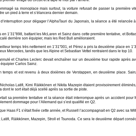
 premier virage du circuit et a tapé le mur par l’arrière.
magé sa monoplace mais surtout, la voiture refusait de passer la première vite
ttre un pied à terre et s’élancera dernier demain.
d’interruption pour dégager l’AlphaTauri du Japonais, la séance a été relancée 
en 1’31"898, battant les McLaren et Sainz dans cette première tentative, et Bottas
calé derrière son équipier, mais les Red Bull amélioraient.
eilleur temps très nettement en 1’31"001, et Pérez a pris la deuxième place en 1’3
ux Mercedes, tandis que les Alpine et Sebastian Vettel rentraient dans le top 10.
annulé et Charles Leclerc devait enchaîner sur un deuxième tour rapide après avoir
 équipier Carlos Sainz.
n temps et est revenu à deux dixièmes de Verstappen, en deuxième place. Sainz
icholas Latifi, Kimi Räikkönen et Nikita Mazepin étaient provisoirement éliminés, 
dont le sort était déjà scellé après sa sortie de piste.
tait sa première tentative et la séance était interrompue après un accident pour M
doublement dommage pour l’Allemand qui s’est qualifié en Q2.
f que Haas F1 s’était fixée cette année, et Russell l’accompagnait en Q2 avec sa Wil
 Latifi, Räikkönen, Mazepin, Stroll et Tsunoda. Ce sera le deuxième départ consécu