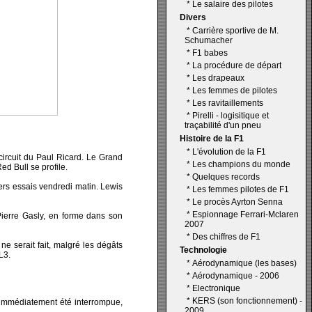
*
Le salaire des pilotes
Divers
*
Carrière sportive de M.
Schumacher
*
F1 babes
*
La procédure de départ
*
Les drapeaux
*
Les femmes de pilotes
*
Les ravitaillements
*
Pirelli - logisitique et
traçabilité d'un pneu
Histoire de la F1
*
L'évolution de la F1
circuit du Paul Ricard. Le Grand
*
Les champions du monde
d Bull se profile.
*
Quelques records
iers essais vendredi matin. Lewis
*
Les femmes pilotes de F1
*
Le procès Ayrton Senna
*
Espionnage Ferrari-Mclaren
 Pierre Gasly, en forme dans son
2007
*
Des chiffres de F1
e serait fait, malgré les dégâts
Technologie
L3.
*
Aérodynamique (les bases)
*
Aérodynamique - 2006
*
Electronique
*
KERS (son fonctionnement) -
a immédiatement été interrompue,
2009