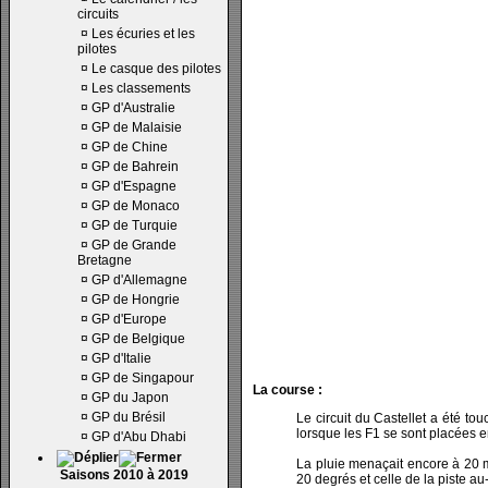
circuits
¤
Les écuries et les
pilotes
¤
Le casque des pilotes
¤
Les classements
¤
GP d'Australie
¤
GP de Malaisie
¤
GP de Chine
¤
GP de Bahrein
¤
GP d'Espagne
¤
GP de Monaco
¤
GP de Turquie
¤
GP de Grande
Bretagne
¤
GP d'Allemagne
¤
GP de Hongrie
¤
GP d'Europe
¤
GP de Belgique
¤
GP d'Italie
¤
GP de Singapour
La course :
¤
GP du Japon
¤
GP du Brésil
Le circuit du Castellet a été t
lorsque les F1 se sont placées en
¤
GP d'Abu Dhabi
La pluie menaçait encore à 20 m
Saisons 2010 à 2019
20 degrés et celle de la piste a