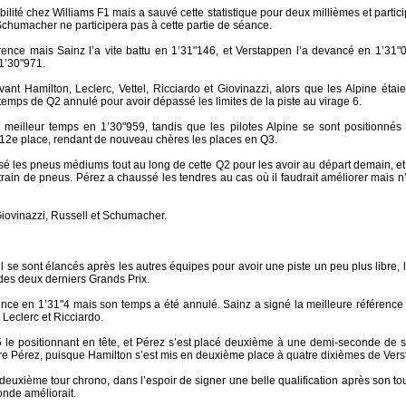
cibilité chez Williams F1 mais a sauvé cette statistique pour deux millièmes et partici
Schumacher ne participera pas à cette partie de séance.
rence mais Sainz l’a vite battu en 1’31"146, et Verstappen l’a devancé en 1’31"
1’30"971.
nt Hamilton, Leclerc, Vettel, Ricciardo et Giovinazzi, alors que les Alpine étaie
temps de Q2 annulé pour avoir dépassé les limites de la piste au virage 6.
meilleur temps en 1’30"959, tandis que les pilotes Alpine se sont positionnés 
a 12e place, rendant de nouveau chères les places en Q3.
sé les pneus médiums tout au long de cette Q2 pour les avoir au départ demain, et
ain de pneus. Pérez a chaussé les tendres au cas où il faudrait améliorer mais n’
Giovinazzi, Russell et Schumacher.
 se sont élancés après les autres équipes pour avoir une piste un peu plus libre,
des deux derniers Grands Prix.
ence en 1’31"4 mais son temps a été annulé. Sainz a signé la meilleure référenc
 Leclerc et Ricciardo.
le positionnant en tête, et Pérez s’est placé deuxième à une demi-seconde de son
re Pérez, puisque Hamilton s’est mis en deuxième place à quatre dixièmes de Ver
deuxième tour chrono, dans l’espoir de signer une belle qualification après son to
onde améliorait.