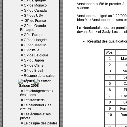
¤
GP d'Espagne
Verstappen a été le premier à am
¤
GP de Monaco
sixième.
¤
GP du Canada
¤
GP des USA
Verstappen a signé un 1’29"990,
bien Max Verstappen qui sera en
¤
GP de France
¤
GP de Grande
Le Néerlandais sera en première
Bretagne
devant Sainz et Gasly. Leclerc et
¤
GP d'Europe
¤
GP de Hongrie
Résultat des qualificatio
¤
GP de Turquie
¤
GP d'Italie
Pos.
¤
GP de Belgique
1
Max
¤
GP du Japon
2
Lew
¤
GP de Chine
¤
GP du Brésil
3
Va
¤
Résumé de la saison
4
Se
5
Ca
Saison 2008
6
P
¤
Les changements /
évolutions
7
Cha
¤
Les transferts
8
La
¤
Le calendrier / les
9
Fer
circuits
¤
Les écuries et les
10
Dani
pilotes
—
--
¤
Le casque des pilotes