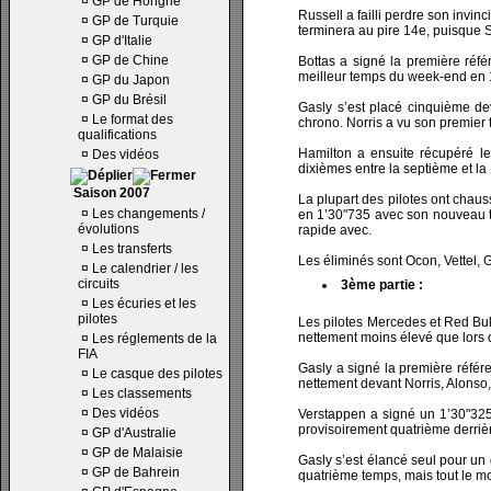
¤
GP de Hongrie
Russell a failli perdre son invin
¤
GP de Turquie
terminera au pire 14e, puisque 
¤
GP d'Italie
¤
GP de Chine
Bottas a signé la première réfé
meilleur temps du week-end en 
¤
GP du Japon
¤
GP du Brésil
Gasly s’est placé cinquième deva
¤
Le format des
chrono. Norris a vu son premier 
qualifications
Hamilton a ensuite récupéré le 
¤
Des vidéos
dixièmes entre la septième et l
Saison 2007
La plupart des pilotes ont chaus
¤
Les changements /
en 1’30"735 avec son nouveau tr
évolutions
rapide avec.
¤
Les transferts
Les éliminés sont Ocon, Vettel, 
¤
Le calendrier / les
circuits
3ème partie :
¤
Les écuries et les
pilotes
Les pilotes Mercedes et Red Bull
nettement moins élevé que lors 
¤
Les réglements de la
FIA
Gasly a signé la première référ
¤
Le casque des pilotes
nettement devant Norris, Alonso,
¤
Les classements
¤
Des vidéos
Verstappen a signé un 1’30"325 
provisoirement quatrième derriè
¤
GP d'Australie
¤
GP de Malaisie
Gasly s’est élancé seul pour un 
¤
GP de Bahrein
quatrième temps, mais tout le m