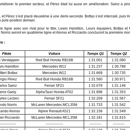
éliorer le premier secteur, et Pérez était lui aussi en amélioration. Sainz a pris
 et Pérez s’est placé deuxième à une demi-seconde. Bottas s’est intercalé, puis Ha
 pole position demain.
 ligne avec son rival pour le titre, Lewis Hamilton,. Leurs équipiers, Bottas e
 Norris seront en quatrième ligne et Alonso et Ricciardo concluront la première moiti
ns :
Pilote
Voiture
Temps Q1
Temps Q2
 Verstappen
Red Bull Honda RB16B
1:31.001
1:31.080
is Hamilton
Mercedes W12
1:31.237
1:30.788
ltteri Bottas
Mercedes W12
1:31.669
1:30.735
rgio Pérez
Red Bull Honda RB16B
1:31.560
1:30.971
rlos Sainz
Ferrari SF21
1:32.079
1:31.146
ierre Gasly
AlphaTauri Honda AT02
1:31.898
1:31.353
rles Leclerc
Ferrari SF21
1:32.209
1:31.567
ndo Norris
McLaren Mercedes MCL35M
1:31.733
1:31.542
nando Alonso
Alpine Renault A521
1:32.158
1:31.549
el Ricciardo
McLaren Mercedes MCL35M
1:32.181
1:31.615
--------------
---------------
----------
----------