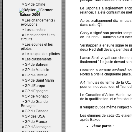
puisque Yuki Tsunoda est sorti au
¤
GP de Chine
Le Japonais a légèrement endom
relancer. Il a été contraint de me
Saison 2006
¤
Les changements /
Après pratiquement dix minutes 
évolutions
dans cette Q1.
¤
Les transferts
Gasly a signé son premier temps 
¤
Le calendrier / Les
en 1’31"669. Hamilton s’est inter
circuits
¤
Les écuries et les
Verstappen a ensuite signé le m
pilotes
deux Red Bull devançaient les de
¤
Le casque des pilotes
Lance Stroll voyait son chrono 
¤
Les classements
finalement 11e, juste devant son
¤
GP de Bahrein
¤
GP de Malaisie
Hamilton a ensuite amélioré so
Norris a pris la cinquième place.
¤
GP d'Australie
¤
GP de Saint Marin
A 4 minutes du terme de la Q1, N
¤
GP d'Europe
pour un nouveau tour, et Tsunoda 
¤
GP d'Espagne
Le Canadien d’Aston Martin avor
¤
GP de Monaco
de la qualification, et c’était 
¤
GP de Grande
Bretagne
Il remplit tout de même l’objecti
¤
GP du Canada
Les éliminés de cette Q1 étaient
¤
GP des USA
après Bakou.
¤
GP de France
2ème partie :
¤
GP d'Allemagne