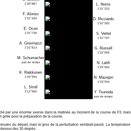
1'30"987
L. Norris
1'31"252
F. Alonso
1'31"340
D. Ricciardo
1'31"382
E. Ocon
1'31"736
S. Vettel
1'31"767
A. Giovinazzi
1'31"813
G. Russell
1'32"065
M. Schumacher
pas de temps
N. Latifi
1'33"062
K. Raikkonen
1'33"354
N. Mazepin
1'33"554
L. Stroll
2'12"584
Y. Tsunoda
pas de temps
ouché par une énorme averse dans la matinée au moment de la course de F3, mais
 grille pour la préparation de la course.
inutes du départ, mais le gros de la perturbation semblait passé. La température 
u-dessus des 30 degrés.