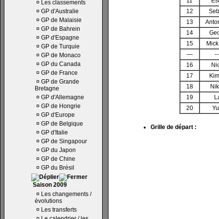
11
Es
¤
Les classements
¤
GP d'Australie
12
Seb
¤
GP de Malaisie
13
Anton
¤
GP de Bahrein
14
Geo
¤
GP d'Espagne
15
Mick
¤
GP de Turquie
—
--
¤
GP de Monaco
¤
GP du Canada
16
Nic
¤
GP de France
17
Kim
¤
GP de Grande
18
Nik
Bretagne
¤
GP d'Allemagne
19
L
¤
GP de Hongrie
20
Yu
¤
GP d'Europe
¤
GP de Belgique
Grille de départ :
¤
GP d'Italie
¤
GP de Singapour
¤
GP du Japon
¤
GP de Chine
¤
GP du Brésil
Saison 2009
¤
Les changements /
évolutions
¤
Les transferts
¤
Le calendrier / les