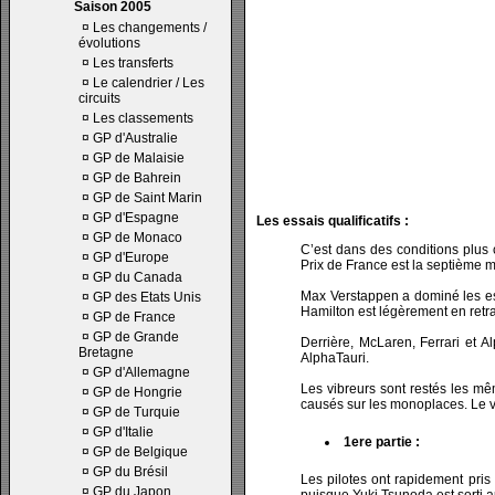
Saison 2005
¤
Les changements /
évolutions
¤
Les transferts
¤
Le calendrier / Les
circuits
¤
Les classements
¤
GP d'Australie
¤
GP de Malaisie
¤
GP de Bahrein
¤
GP de Saint Marin
¤
GP d'Espagne
Les essais qualificatifs :
¤
GP de Monaco
C’est dans des conditions plus 
¤
GP d'Europe
Prix de France est la septième 
¤
GP du Canada
Max Verstappen a dominé les essa
¤
GP des Etats Unis
Hamilton est légèrement en retra
¤
GP de France
¤
GP de Grande
Derrière, McLaren, Ferrari et A
Bretagne
AlphaTauri.
¤
GP d'Allemagne
Les vibreurs sont restés les mê
¤
GP de Hongrie
causés sur les monoplaces. Le v
¤
GP de Turquie
¤
GP d'Italie
1ere partie :
¤
GP de Belgique
¤
GP du Brésil
Les pilotes ont rapidement pris
¤
GP du Japon