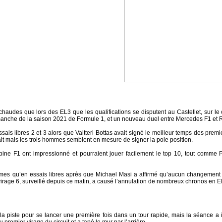
chaudes que lors des EL3 que les qualifications se disputent au Castellet, sur le 
manche de la saison 2021 de Formule 1, et un nouveau duel entre Mercedes F1 et Re
is libres 2 et 3 alors que Valtteri Bottas avait signé le meilleur temps des prem
it mais les trois hommes semblent en mesure de signer la pole position.
lpine F1 ont impressionné et pourraient jouer facilement le top 10, tout comme
mes qu’en essais libres après que Michael Masi a affirmé qu’aucun changement n
irage 6, surveillé depuis ce matin, a causé l’annulation de nombreux chronos en E
 la piste pour se lancer une première fois dans un tour rapide, mais la séance 