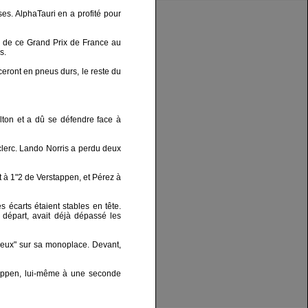
es. AlphaTauri en a profité pour
le de ce Grand Prix de France au
s.
ceront en pneus durs, le reste du
lton et a dû se défendre face à
clerc. Lando Norris a perdu deux
it à 1"2 de Verstappen, et Pérez à
 écarts étaient stables en tête.
 départ, avait déjà dépassé les
treux" sur sa monoplace. Devant,
stappen, lui-même à une seconde