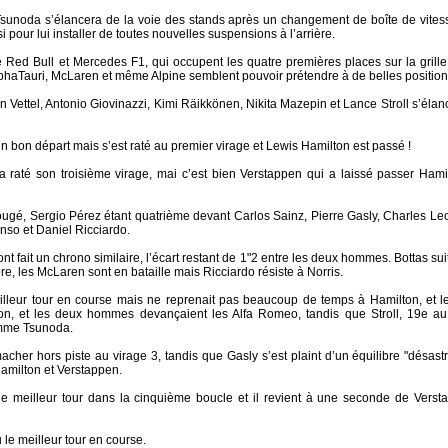
 Tsunoda s’élancera de la voie des stands après un changement de boîte de vitess
pour lui installer de toutes nouvelles suspensions à l’arrière.
e Red Bull et Mercedes F1, qui occupent les quatre premières places sur la gril
AlphaTauri, McLaren et même Alpine semblent pouvoir prétendre à de belles position
Vettel, Antonio Giovinazzi, Kimi Räikkönen, Nikita Mazepin et Lance Stroll s’élan
n bon départ mais s’est raté au premier virage et Lewis Hamilton est passé !
a raté son troisième virage, mai c’est bien Verstappen qui a laissé passer Hami
bougé, Sergio Pérez étant quatrième devant Carlos Sainz, Pierre Gasly, Charles Le
nso et Daniel Ricciardo.
nt fait un chrono similaire, l’écart restant de 1"2 entre les deux hommes. Bottas su
e, les McLaren sont en bataille mais Ricciardo résiste à Norris.
eilleur tour en course mais ne reprenait pas beaucoup de temps à Hamilton, et les
con, et les deux hommes devançaient les Alfa Romeo, tandis que Stroll, 19e au
omme Tsunoda.
cher hors piste au virage 3, tandis que Gasly s’est plaint d’un équilibre "désas
 Hamilton et Verstappen.
it le meilleur tour dans la cinquième boucle et il revient à une seconde de Ver
 le meilleur tour en course.