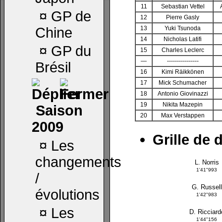
11
Sebastian Vettel
¤
GP de
12
Pierre Gasly
Chine
13
Yuki Tsunoda
14
Nicholas Latifi
¤
GP du
15
Charles Leclerc
—
----------------
Brésil
16
Kimi Räikkönen
17
Mick Schumacher
18
Antonio Giovinazzi
19
Nikita Mazepin
Saison
20
Max Verstappen
2009
Grille de 
¤
Les
changements
L. Norris
1'41"993
/
G. Russell
évolutions
1'42"983
¤
Les
D. Ricciard
1'44"156