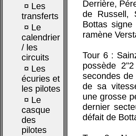
Derrière, Pér
¤
Les
de Russell, S
transferts
Bottas signe 
¤
Le
ramène Verst
calendrier
/ les
Tour 6 : Sain
circuits
possède 2"2 
¤
Les
secondes de l
écuries et
de sa vites
les pilotes
une grosse pe
¤
Le
dernier secte
casque
défait de Bott
des
pilotes