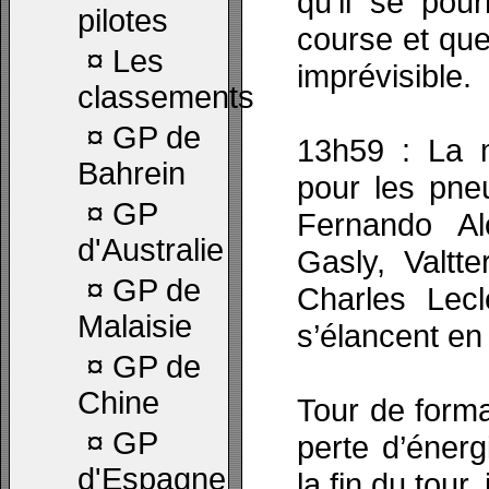
qu’il se pour
pilotes
course et que 
¤
Les
imprévisible.
classements
¤
GP de
13h59 : La m
Bahrein
pour les pne
¤
GP
Fernando Al
d'Australie
Gasly, Valtte
¤
GP de
Charles Lec
Malaisie
s’élancent e
¤
GP de
Chine
Tour de forma
¤
GP
perte d’énerg
d'Espagne
la fin du tour,