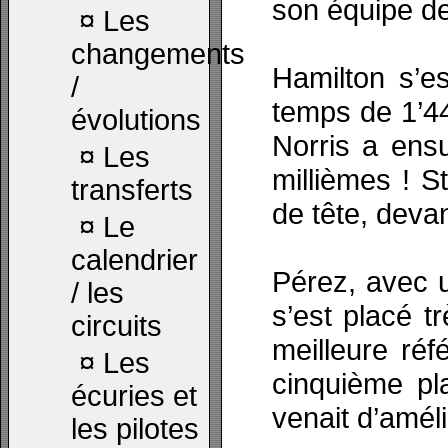
son équipe de
¤
Les
changements
Hamilton s’e
/
temps de 1’44
évolutions
Norris a ens
¤
Les
millièmes ! St
transferts
de tête, deva
¤
Le
calendrier
Pérez, avec u
/ les
s’est placé t
circuits
meilleure réf
¤
Les
cinquième pla
écuries et
venait d’améli
les pilotes