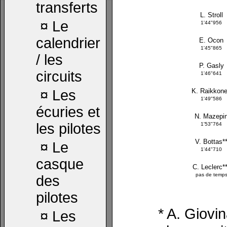
transferts
L. Stroll
¤
Le
1'44"956
calendrier
E. Ocon
1'45"865
/ les
P. Gasly
circuits
1'46"641
¤
Les
K. Raikkon
1'49"586
écuries et
N. Mazepi
les pilotes
1'53"764
V. Bottas*
¤
Le
1'44"710
casque
C. Leclerc*
pas de temp
des
pilotes
* A. Giovi
¤
Les