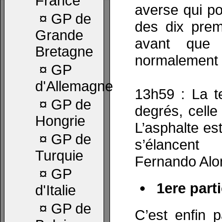
France
averse qui pou
¤
GP de
des dix prem
Grande
avant que 
Bretagne
normalement s
¤
GP
d'Allemagne
13h59 : La t
¤
GP de
degrés, celle
Hongrie
L’asphalte est
¤
GP de
s’élancent
Turquie
Fernando Alon
¤
GP
1ere parti
d'Italie
¤
GP de
C’est enfin p