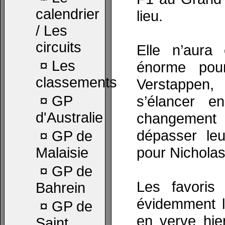
calendrier
lieu.
/ Les
circuits
Elle n’aura
¤
Les
énorme pou
classements
Verstappen
¤
GP
s’élancer e
d'Australie
changement 
dépasser leu
¤
GP de
pour Nicholas 
Malaisie
¤
GP de
Les favoris
Bahrein
évidemment l
¤
GP de
en verve hie
Saint