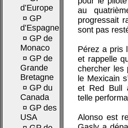
pour le pilot
d'Europe
au quatrièm
¤
GP
progressait r
d'Espagne
sont pas rest
¤
GP de
Monaco
Pérez a pris 
¤
GP de
et rappelle qu
Grande
chercher les 
Bretagne
le Mexicain s
¤
GP du
et Red Bull 
Canada
telle performa
¤
GP des
Alonso est r
USA
Gasly a dépa
¤
GP de