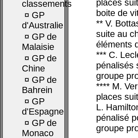
places su
classements
boite de v
¤
GP
** V. Bott
d'Australie
suite au c
¤
GP de
éléments 
Malaisie
*** C. Lecl
¤
GP de
pénalisés
Chine
groupe pr
¤
GP de
**** M. Ve
Bahrein
places sui
¤
GP
L. Hamilto
d'Espagne
pénalisé 
¤
GP de
groupe pr
Monaco