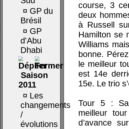
Sud
course, 3 ce
¤
GP du
deux hommes 
Brésil
à Russell sur
¤
GP
Hamilton se m
d'Abu
Williams mais
Dhabi
bonne. Pérez 
le meilleur t
est 14e derr
Saison
15e. Le trio 
2011
¤
Les
Tour 5 : Sa
changements
meilleur to
/
d’avance sur
évolutions