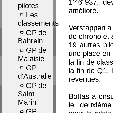
1’46"937, dev
pilotes
amélioré.
¤
Les
classements
Verstappen a f
¤
GP de
de chrono et a
Bahrein
19 autres pil
¤
GP de
une place en 
Malaisie
la fin de cla
¤
GP
la fin de Q1,
d'Australie
revenues.
¤
GP de
Saint
Bottas a ensu
Marin
le deuxième
¤
GP