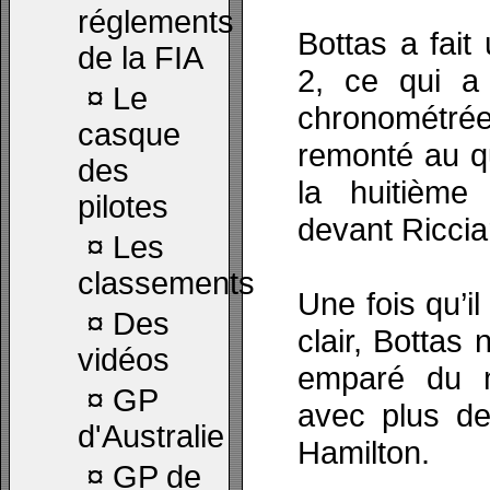
réglements
Bottas a fait
de la FIA
2, ce qui a 
¤
Le
chronométré
casque
remonté au qu
des
la huitième
pilotes
devant Riccia
¤
Les
classements
Une fois qu’il
¤
Des
clair, Bottas 
vidéos
emparé du m
¤
GP
avec plus de
d'Australie
Hamilton.
¤
GP de