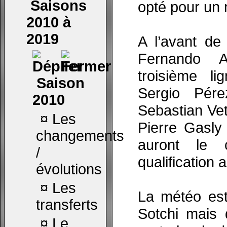
Saisons
opté pour un 
2010 à
2019
A l’avant de 
Fernando A
troisième l
Saison
Sergio Pér
2010
Sebastian Vet
¤
Les
Pierre Gasly 
changements
auront le 
/
qualification 
évolutions
¤
Les
La météo es
transferts
Sotchi mais 
¤
Le