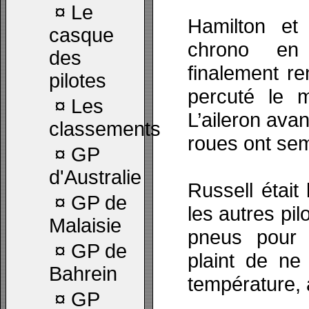
¤
Le
Hamilton et
casque
chrono en 
des
finalement re
pilotes
percuté le 
¤
Les
L’aileron ava
classements
roues ont sem
¤
GP
d'Australie
Russell était
¤
GP de
les autres pi
Malaisie
pneus pour 
¤
GP de
plaint de ne
Bahrein
température, 
¤
GP