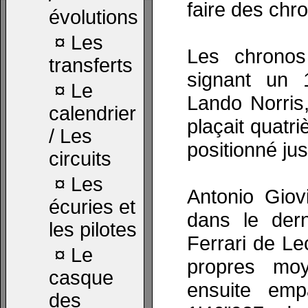
faire des chr
évolutions
¤
Les
Les chronos
transferts
signant un 
¤
Le
Lando Norris,
calendrier
plaçait quatri
/ Les
positionné jus
circuits
¤
Les
Antonio Giov
écuries et
dans le dern
les pilotes
Ferrari de Le
¤
Le
propres moy
casque
ensuite em
des