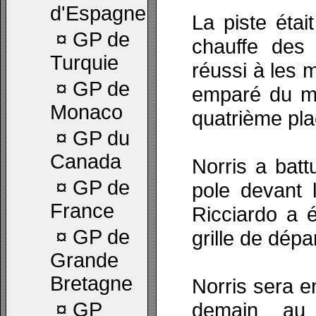
d'Espagne
La piste étai
¤
GP de
chauffe des
Turquie
réussi à les 
¤
GP de
emparé du mei
Monaco
quatrième pla
¤
GP du
Canada
Norris a batt
¤
GP de
pole devant 
France
Ricciardo a é
¤
GP de
grille de dépar
Grande
Bretagne
Norris sera e
¤
GP
demain au 