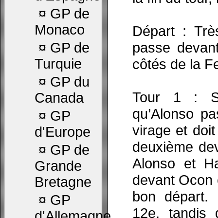
¤
GP de
Monaco
Départ : Trè
passe devant
¤
GP de
Turquie
côtés de la Fe
¤
GP du
Tour 1 : S
Canada
qu’Alonso pas
¤
GP
virage et doi
d'Europe
deuxième deva
¤
GP de
Alonso et Ha
Grande
devant Ocon e
Bretagne
bon départ. 
¤
GP
12e, tandis 
d'Allemagne