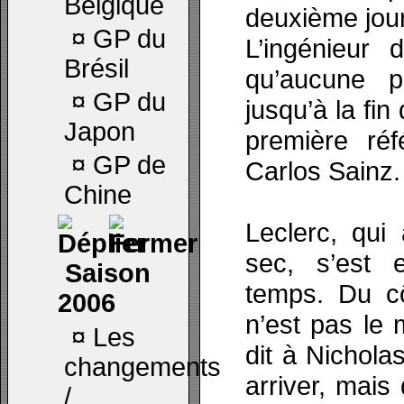
Belgique
deuxième jou
¤
GP du
L’ingénieur
Brésil
qu’aucune p
¤
GP du
jusqu’à la fin
Japon
première ré
¤
GP de
Carlos Sainz.
Chine
Leclerc, qui
sec, s’est 
Saison
temps. Du cô
2006
n’est pas le
¤
Les
dit à Nicholas
changements
arriver, mais 
/