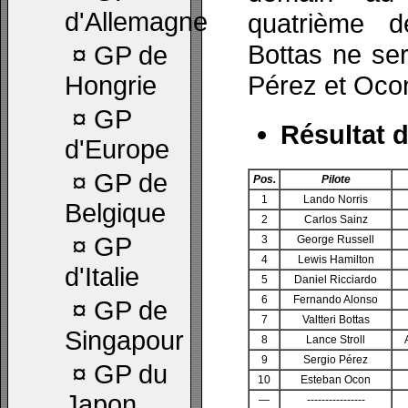
d'Allemagne
quatrième d
Bottas ne ser
¤
GP de
Pérez et Ocon
Hongrie
¤
GP
Résultat d
d'Europe
¤
GP de
Pos.
Pilote
1
Lando Norris
Belgique
2
Carlos Sainz
¤
GP
3
George Russell
4
Lewis Hamilton
d'Italie
5
Daniel Ricciardo
6
Fernando Alonso
¤
GP de
7
Valtteri Bottas
Singapour
8
Lance Stroll
9
Sergio Pérez
¤
GP du
10
Esteban Ocon
Japon
—
----------------