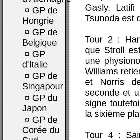
Gasly, Latif
¤
GP de
Tsunoda est d
Hongrie
¤
GP de
Tour 2 : Ham
Belgique
que Stroll es
¤
GP
une physionom
d'Italie
Williams retie
¤
GP de
et Norris d
Singapour
seconde et u
¤
GP du
signe toutefo
Japon
la sixième pla
¤
GP de
Corée du
Tour 4 : Sai