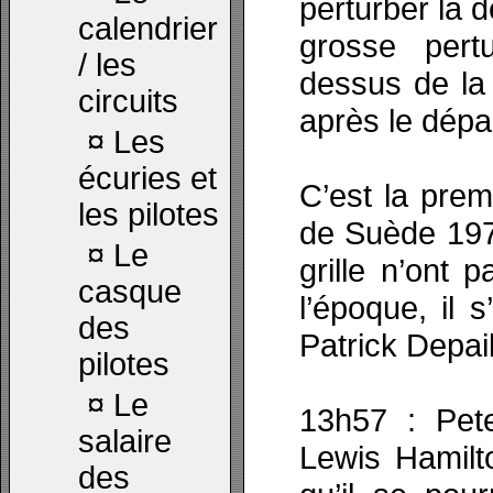
perturber la 
calendrier
grosse pert
/ les
dessus de la 
circuits
après le dépar
¤
Les
écuries et
C’est la prem
les pilotes
de Suède 1975
¤
Le
grille n’ont 
casque
l’époque, il s
des
Patrick Depail
pilotes
¤
Le
13h57 : Pete
salaire
Lewis Hamilto
des