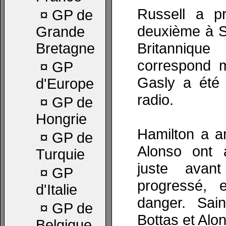
Russell a pr
¤
GP de
deuxième à Sp
Grande
Britanniqu
Bretagne
correspond 
¤
GP
Gasly a été 
d'Europe
radio.
¤
GP de
Hongrie
Hamilton a a
¤
GP de
Alonso ont 
Turquie
juste avan
¤
GP
progressé, 
d'Italie
danger. Sai
¤
GP de
Bottas et Alon
Belgique