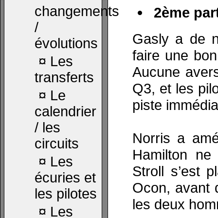
changements
2ème part
/
Gasly a de n
évolutions
faire une bo
¤
Les
Aucune avers
transferts
Q3, et les pil
¤
Le
piste immédi
calendrier
/ les
Norris a amé
circuits
Hamilton ne 
¤
Les
Stroll s’est 
écuries et
Ocon, avant q
les pilotes
les deux ho
¤
Les