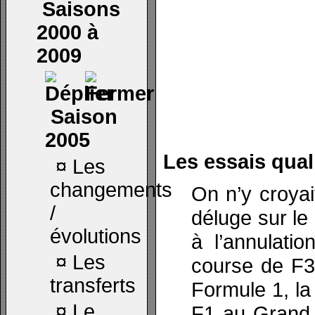
Saisons
2000 à
2009
Saison
2005
Les essais quali
¤
Les
changements
On n’y croyai
/
déluge sur le 
évolutions
à l’annulati
¤
Les
course de F3
transferts
Formule 1, la
¤
Le
F1 au Grand 