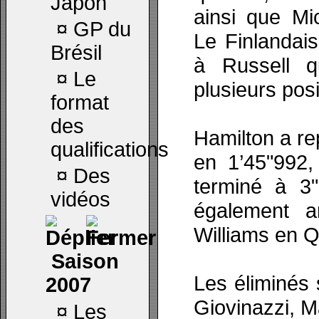
Japon
ainsi que Mi
¤
GP du
Le Finlandais
Brésil
à Russell 
¤
Le
plusieurs posi
format
des
Hamilton a re
qualifications
en 1’45"992
¤
Des
terminé à 3
vidéos
également a
Williams en Q
Saison
Les éliminés
2007
Giovinazzi, M
¤
Les