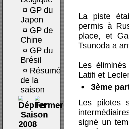
¤
GP du
La piste éta
Japon
permis à Rus
¤
GP de
place, et G
Chine
Tsunoda a amé
¤
GP du
Brésil
Les éliminés
¤
Résumé
Latifi et Lecle
de la
3ème part
saison
Les pilotes 
intermédiair
Saison
signé un temp
2008