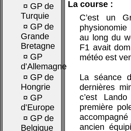
La course :
¤
GP de
Turquie
C’est un G
¤
GP de
physionomie 
Grande
au long du w
Bretagne
F1 avait domi
¤
GP
météo est ven
d'Allemagne
La séance de
¤
GP de
Hongrie
dernières mi
c’est Lando
¤
GP
première pole
d'Europe
accompagné 
¤
GP de
ancien équip
Belgique