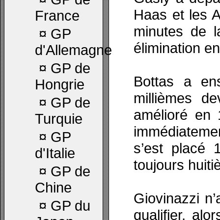
Haas et les A
France
minutes de l
¤
GP
élimination e
d'Allemagne
¤
GP de
Bottas a ens
Hongrie
millièmes d
¤
GP de
amélioré en 
Turquie
immédiateme
¤
GP
s’est placé 1
d'Italie
toujours huit
¤
GP de
Chine
Giovinazzi n
¤
GP du
qualifier, al