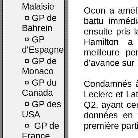
Malaisie
Ocon a améli
¤
GP de
battu immédi
Bahrein
ensuite pris 
¤
GP
Hamilton a
d'Espagne
meilleure p
¤
GP de
d’avance sur 
Monaco
¤
GP du
Condamnés à 
Canada
Leclerc et Lat
¤
GP des
Q2, ayant ce
USA
données en 
première parti
¤
GP de
France