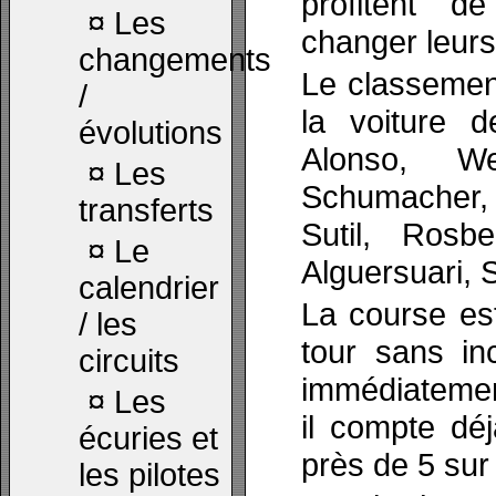
profitent de
¤
Les
changer leur
changements
Le classemen
/
la voiture d
évolutions
Alonso, We
¤
Les
Schumacher,
transferts
Sutil, Rosbe
¤
Le
Alguersuari, 
calendrier
La course es
/ les
tour sans in
circuits
immédiatement
¤
Les
il compte déj
écuries et
près de 5 sur
les pilotes