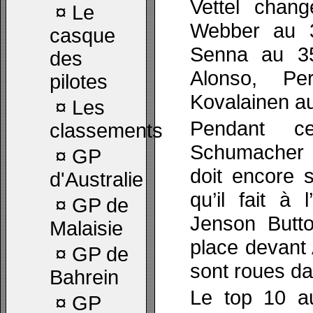
Vettel chan
¤
Le
Webber au 3
casque
Senna au 35
des
Alonso, Per
pilotes
Kovalainen a
¤
Les
Pendant c
classements
Schumacher q
¤
GP
doit encore s’
d'Australie
qu’il fait à
¤
GP de
Jenson Butto
Malaisie
place devant 
¤
GP de
sont roues da
Bahrein
Le top 10 au
¤
GP