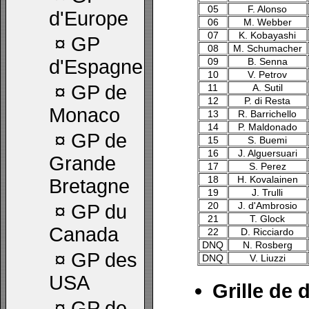
05
F. Alonso
d'Europe
06
M. Webber
07
K. Kobayashi
¤
GP
08
M. Schumacher
d'Espagne
09
B. Senna
10
V. Petrov
¤
GP de
11
A. Sutil
12
P. di Resta
Monaco
13
R. Barrichello
14
P. Maldonado
¤
GP de
15
S. Buemi
16
J. Alguersuari
Grande
17
S. Perez
18
H. Kovalainen
Bretagne
19
J. Trulli
20
J. d'Ambrosio
¤
GP du
21
T. Glock
Canada
22
D. Ricciardo
DNQ
N. Rosberg
¤
GP des
DNQ
V. Liuzzi
USA
Grille de 
¤
GP de