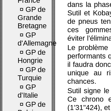
France
dans la phase 
¤
GP de
Sutil et Kobay
Grande
de pneus ten
Bretagne
ces gommes 
¤
GP
éviter l’élimin
d'Allemagne
Le problème 
¤
GP de
performants qu
Hongrie
il faudra donc
¤
GP de
unique au r
Turquie
chances.
¤
GP
Sutil signe l
d'Italie
Ce chrono es
¤
GP de
(1’31"424), e