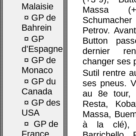
Malaisie
Massa (+
¤
GP de
Schumacher (
Bahrein
Petrov. Avant
¤
GP
Button pas
d'Espagne
dernier re
¤
GP de
changer ses 
Monaco
Sutil rentre 
¤
GP du
ses pneus. V
Canada
au 8e tour, 
¤
GP des
Resta, Koba
USA
Massa, Buemi
¤
GP de
à la clé), 
France
Barrichello