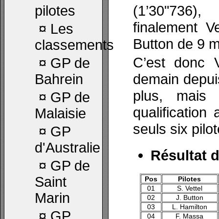
(1’30"736)
pilotes
finalement V
¤
Les
Button de 9 m
classements
C’est donc V
¤
GP de
demain depuis
Bahrein
plus, mais 
¤
GP de
qualification
Malaisie
seuls six pilo
¤
GP
d'Australie
Résultat d
¤
GP de
Saint
Pos
Pilotes
01
S. Vettel
Marin
02
J. Button
03
L. Hamilton
¤
GP
04
F. Massa