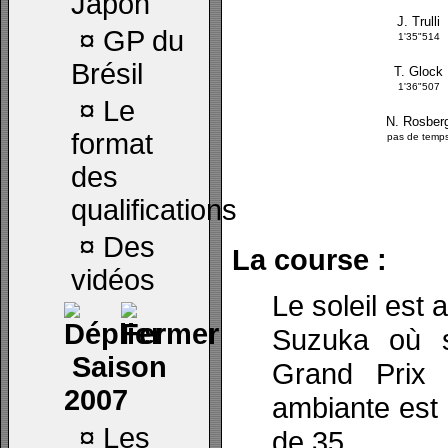
Japon
J. Trulli
¤
GP du
1'35"514
Brésil
T. Glock
1'36"507
¤
Le
N. Rosber
format
pas de temp
des
qualifications
¤
Des
La course :
vidéos
Le soleil est 
Suzuka où s
Saison
Grand Prix 
2007
ambiante est d
¤
Les
de 35.