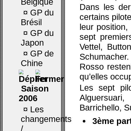
Belgique
Dans les der
¤
GP du
certains pilot
Brésil
leur position
¤
GP du
sept premier
Japon
Vettel, Butt
¤
GP de
Schumacher. 
Chine
Rosso restent
qu’elles occu
Les sept pil
Saison
Alguersua
2006
Barrichello, S
¤
Les
changements
3ème part
/