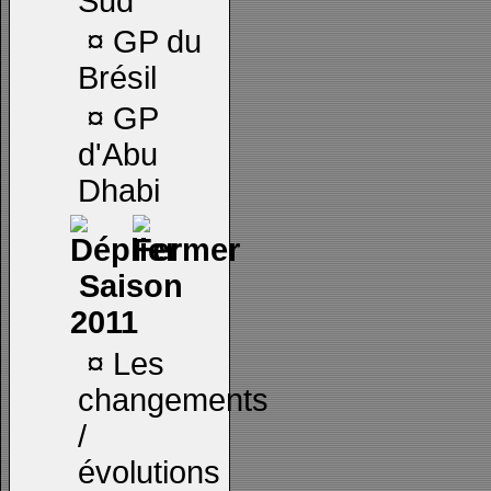
Sud
¤
GP du
Brésil
¤
GP
d'Abu
Dhabi
Saison
2011
¤
Les
changements
/
évolutions