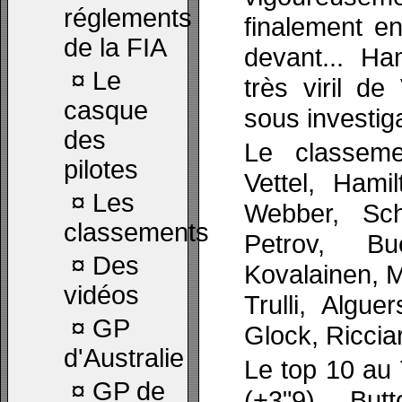
réglements
finalement en
de la FIA
devant... Ha
¤
Le
très viril de
casque
sous investig
des
Le classem
pilotes
Vettel, Hami
¤
Les
Webber, Sch
classements
Petrov, Bu
¤
Des
Kovalainen, M
vidéos
Trulli, Algue
¤
GP
Glock, Ricciar
d'Australie
Le top 10 au 
¤
GP de
(+3"9), But