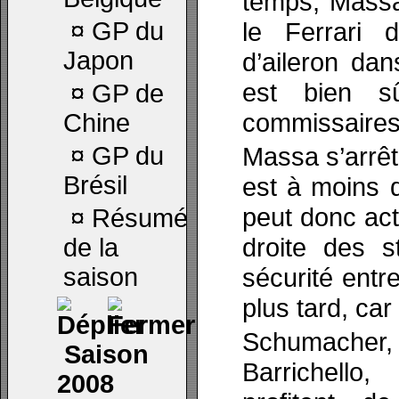
temps, Massa
¤
GP du
le Ferrari 
Japon
d’aileron dans
est bien sû
¤
GP de
commissaires
Chine
¤
GP du
Massa s’arrêt
Brésil
est à moins d
peut donc act
¤
Résumé
droite des s
de la
saison
sécurité entr
plus tard, car
Schumacher
Saison
Barrichello,
2008