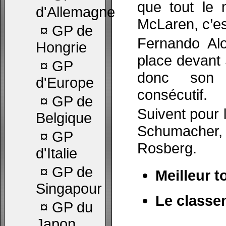
que tout le 
d'Allemagne
McLaren, c’es
¤
GP de
Fernando Al
Hongrie
place devant 
¤
GP
donc son 
d'Europe
consécutif.
¤
GP de
Suivent pour 
Belgique
Schumacher,
¤
GP
Rosberg.
d'Italie
¤
GP de
Meilleur t
Singapour
Le classe
¤
GP du
Japon