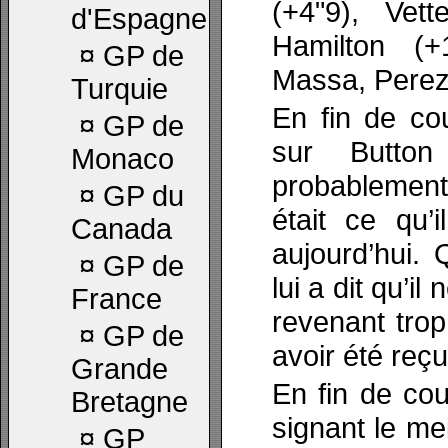
(+4"9), Vett
d'Espagne
Hamilton (+
¤
GP de
Massa, Perez
Turquie
En fin de cou
¤
GP de
sur Button
Monaco
probablement
¤
GP du
était ce qu’
Canada
aujourd’hui.
¤
GP de
lui a dit qu’il
France
revenant trop
¤
GP de
avoir été reçu
Grande
En fin de cou
Bretagne
signant le mei
¤
GP