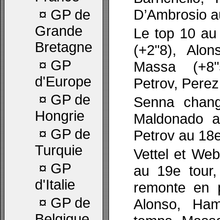
D’Ambrosio a
¤
GP de
Grande
Le top 10 au 
Bretagne
(+2"8), Alon
¤
GP
Massa (+8"
d'Europe
Petrov, Perez,
¤
GP de
Senna chang
Hongrie
Maldonado a
¤
GP de
Petrov au 18e
Turquie
Vettel et Web
¤
GP
au 19e tour,
d'Italie
remonte en p
¤
GP de
Alonso, Ham
Belgique