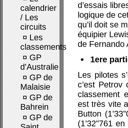
d’essais libres
calendrier
logique de cett
/ Les
qu’il doit se 
circuits
équipier Lewi
¤
Les
de Fernando 
classements
¤
GP
1ere parti
d'Australie
Les pilotes s’
¤
GP de
c’est Petrov 
Malaisie
classement e
¤
GP de
est très vite 
Bahrein
Button (1’33"
¤
GP de
(1’32"761 en
Saint