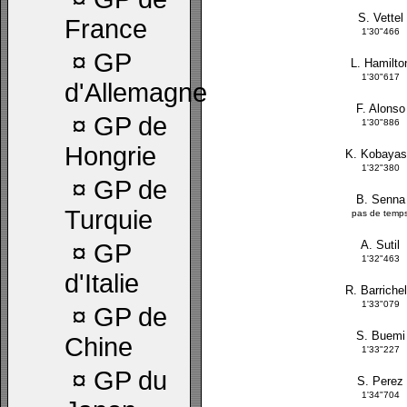
S. Vettel
France
1'30"466
¤
GP
L. Hamilto
1'30"617
d'Allemagne
F. Alonso
¤
GP de
1'30"886
Hongrie
K. Kobayas
1'32"380
¤
GP de
B. Senna
Turquie
pas de temp
A. Sutil
¤
GP
1'32"463
d'Italie
R. Barrichel
1'33"079
¤
GP de
S. Buemi
Chine
1'33"227
¤
GP du
S. Perez
1'34"704