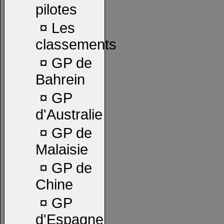
pilotes
¤
Les
classements
¤
GP de
Bahrein
¤
GP
d'Australie
¤
GP de
Malaisie
¤
GP de
Chine
¤
GP
d'Espagne