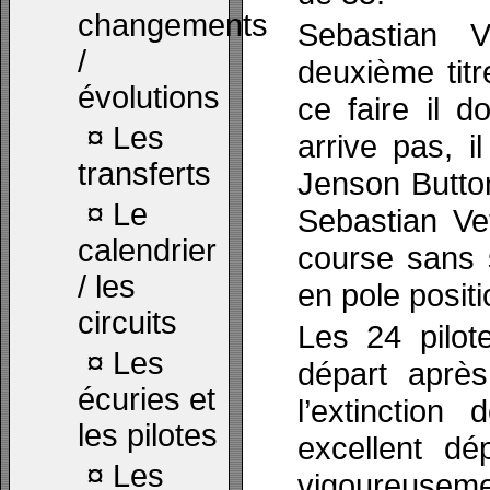
changements
Sebastian V
/
deuxième titr
évolutions
ce faire il d
¤
Les
arrive pas, i
transferts
Jenson Button
¤
Le
Sebastian Ve
calendrier
course sans s
/ les
en pole positi
circuits
Les 24 pilote
¤
Les
départ après
écuries et
l’extinction
les pilotes
excellent dé
¤
Les
vigoureusemen