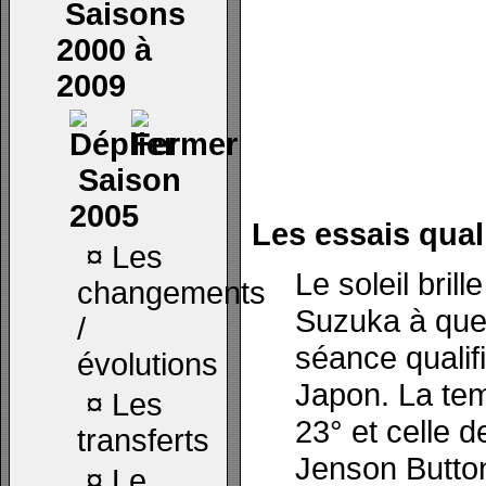
Saisons
2000 à
2009
Saison
2005
Les essais quali
¤
Les
Le soleil brill
changements
Suzuka à que
/
séance qualif
évolutions
Japon. La te
¤
Les
23° et celle d
transferts
Jenson Button
¤
Le