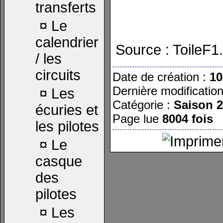
transferts
¤
Le
calendrier
Source : ToileF
/ les
circuits
Date de création :
10
Dernière modificatio
¤
Les
Catégorie :
Saison 
écuries et
Page lue
8004 fois
les pilotes
¤
Le
casque
des
pilotes
¤
Les