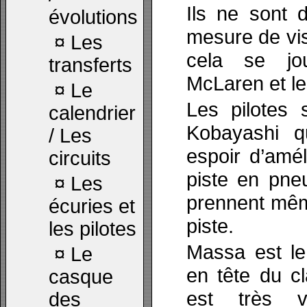
Ils ne sont 
évolutions
mesure de vis
¤
Les
cela se jo
transferts
McLaren et le
¤
Le
Les pilotes 
calendrier
Kobayashi q
/ Les
espoir d’amél
circuits
piste en pne
¤
Les
prennent mêm
écuries et
piste.
les pilotes
Massa est le
¤
Le
en tête du cl
casque
est très v
des