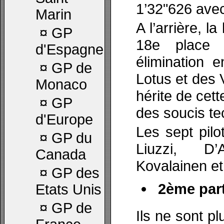
1’32"626 ave
Marin
A l’arrière, l
¤
GP
18e place 
d'Espagne
élimination
¤
GP de
Lotus et des 
Monaco
hérite de cet
¤
GP
des soucis te
d'Europe
Les sept pilo
¤
GP du
Liuzzi, D’
Canada
Kovalainen e
¤
GP des
2ème part
Etats Unis
¤
GP de
Ils ne sont p