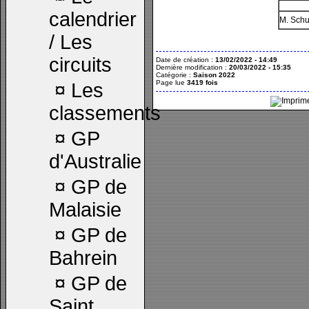
calendrier
M. Sch
/ Les
circuits
Date de création :
13/02/2022 - 14:49
Dernière modification :
20/03/2022 - 15:35
Catégorie :
Saison 2022
Page lue
3419 fois
¤
Les
classements
¤
GP
d'Australie
¤
GP de
Malaisie
¤
GP de
Bahrein
¤
GP de
Saint