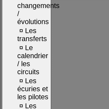
changements
/
évolutions
¤
Les
transferts
¤
Le
calendrier
/ les
circuits
¤
Les
écuries et
les pilotes
¤
Les