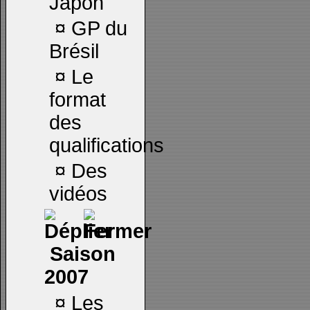
Japon
¤
GP du
Brésil
¤
Le
format
des
qualifications
¤
Des
vidéos
Saison
2007
¤
Les