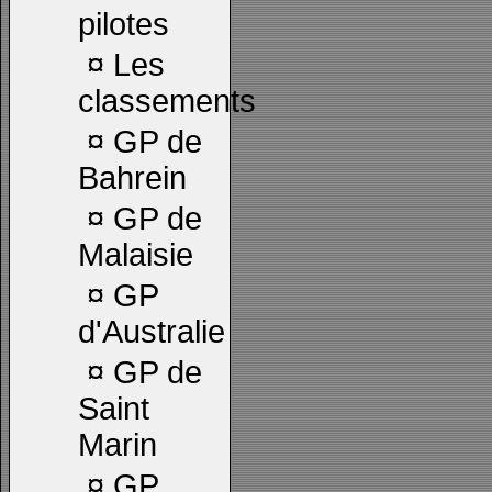
pilotes
¤
Les
classements
¤
GP de
Bahrein
¤
GP de
Malaisie
¤
GP
d'Australie
¤
GP de
Saint
Marin
¤
GP