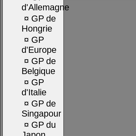
d'Allemagne
¤
GP de
Hongrie
¤
GP
d'Europe
¤
GP de
Belgique
¤
GP
d'Italie
¤
GP de
Singapour
¤
GP du
Japon