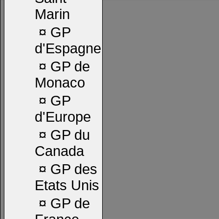
Marin
¤
GP
d'Espagne
¤
GP de
Monaco
¤
GP
d'Europe
¤
GP du
Canada
¤
GP des
Etats Unis
¤
GP de