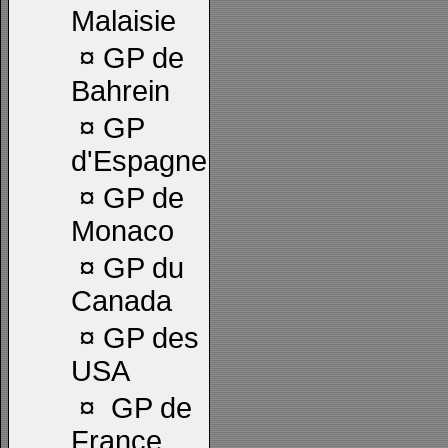
Malaisie
¤
GP de
Bahrein
¤
GP
d'Espagne
¤
GP de
Monaco
¤
GP du
Canada
¤
GP des
USA
¤
GP de
France