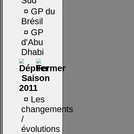
Sud
¤
GP du
Brésil
¤
GP
d'Abu
Dhabi
Saison
2011
¤
Les
changements
/
évolutions