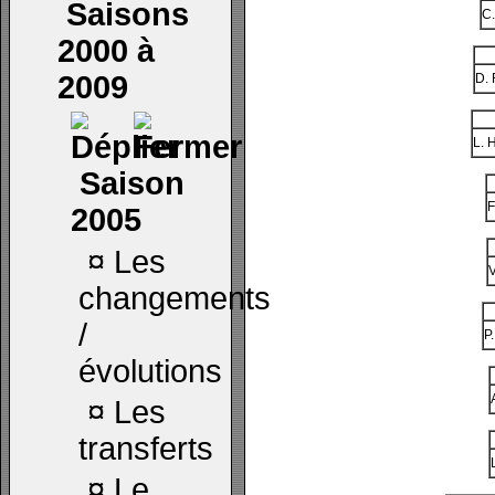
Saisons
C.
2000 à
2009
D. 
L. 
Saison
F
2005
¤
Les
V
changements
/
P
évolutions
¤
Les
transferts
¤
Le