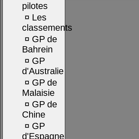
pilotes
¤
Les
classements
¤
GP de
Bahrein
¤
GP
d'Australie
¤
GP de
Malaisie
¤
GP de
Chine
¤
GP
d'Espagne