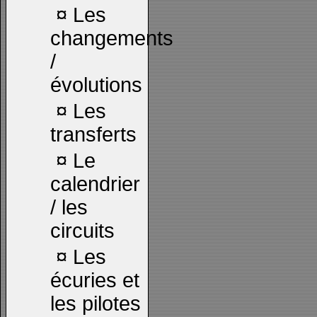
¤
Les
changements
/
évolutions
¤
Les
transferts
¤
Le
calendrier
/ les
circuits
¤
Les
écuries et
les pilotes