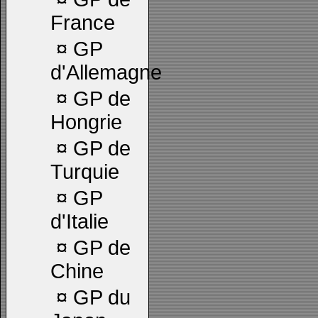
France
¤
GP
d'Allemagne
¤
GP de
Hongrie
¤
GP de
Turquie
¤
GP
d'Italie
¤
GP de
Chine
¤
GP du