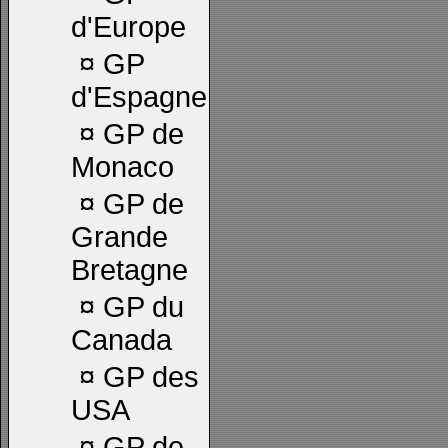
d'Europe
¤
GP
d'Espagne
¤
GP de
Monaco
¤
GP de
Grande
Bretagne
¤
GP du
Canada
¤
GP des
USA
¤
GP de