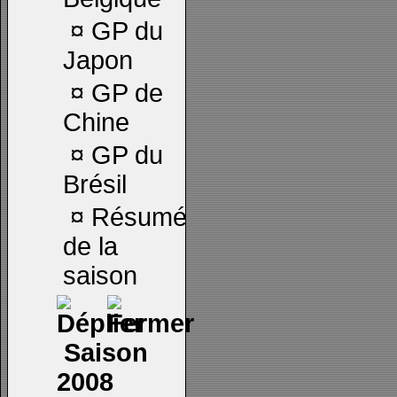
¤
GP du
Japon
¤
GP de
Chine
¤
GP du
Brésil
¤
Résumé
de la
saison
Saison
2008