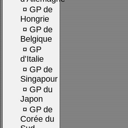
¤
GP de
Hongrie
¤
GP de
Belgique
¤
GP
d'Italie
¤
GP de
Singapour
¤
GP du
Japon
¤
GP de
Corée du