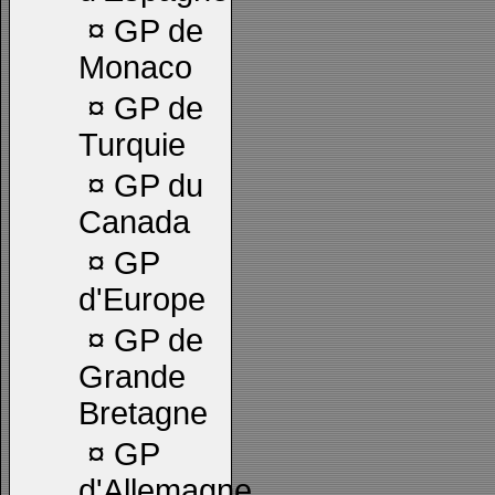
¤
GP de
Monaco
¤
GP de
Turquie
¤
GP du
Canada
¤
GP
d'Europe
¤
GP de
Grande
Bretagne
¤
GP
d'Allemagne