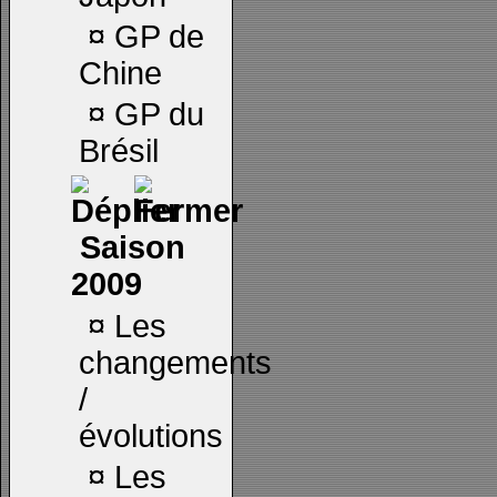
¤
GP de
Chine
¤
GP du
Brésil
Saison
2009
¤
Les
changements
/
évolutions
¤
Les