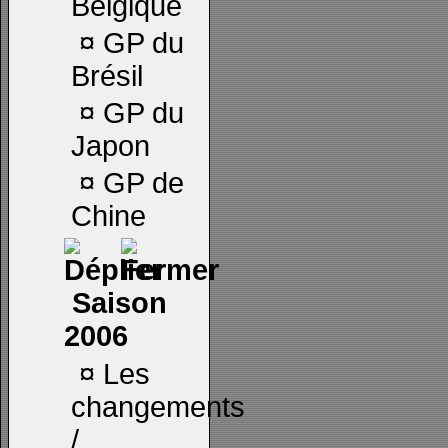
Belgique
¤
GP du
Brésil
¤
GP du
Japon
¤
GP de
Chine
Saison
2006
¤
Les
changements
/