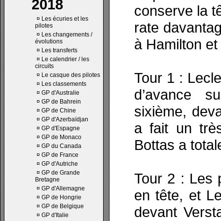
2018
conserve la t
¤
Les écuries et les
rate davantag
pilotes
¤
Les changements /
à Hamilton e
évolutions
¤
Les transferts
¤
Le calendrier / les
circuits
Tour 1 : Lec
¤
Le casque des pilotes
¤
Les classements
d’avance su
¤
GP d'Australie
¤
GP de Bahrein
sixième, deva
¤
GP de Chine
¤
GP d'Azerbaïdjan
a fait un tr
¤
GP d'Espagne
¤
GP de Monaco
Bottas a tota
¤
GP du Canada
¤
GP de France
¤
GP d'Autriche
¤
GP de Grande
Tour 2 : Les 
Bretagne
¤
GP d'Allemagne
en tête, et L
¤
GP de Hongrie
¤
GP de Belgique
devant Verst
¤
GP d'Italie