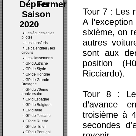
Tour 7 : Les
Saison
A l’exception
2020
sixième, on r
¤
Les écuries et les
pilotes
autres voitu
¤
Les transferts
¤
Le calendrier / les
sont aux de
circuits
¤
Les classements
position (Hü
¤
GP d'Autriche
¤
GP de Styrie
Ricciardo).
¤
GP de Hongrie
¤
GP de Grande
Bretagne
¤
GP du 70ème
Tour 8 : Le
anniversaire
¤
GP d'Espagne
d’avance en
¤
GP de Belgique
¤
GP d'Italie
troisième à 
¤
GP de Toscane
¤
GP de Russie
secondes d’a
¤
GP de l'Eifel
¤
GP du Portugal
revenir.