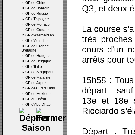
¤
GP de Chine
Q3, et deux é
¤
GP de Bahrein
¤
GP de Russie
¤
GP d'Espagne
¤
GP de Monaco
La course s’
¤
GP du Canada
¤
GP d'Azerbaïdjan
très proches
¤
GP d'Autriche
¤
GP de Grande
cours d’un no
Bretagne
¤
GP de Hongrie
arrêts pour to
¤
GP de Belgique
¤
GP d'Italie
¤
GP de Singapour
15h58 : Tous
¤
GP de Malaisie
¤
GP du Japon
départ... sau
¤
GP des Etats Unis
¤
GP du Mexique
13e et 18e s
¤
GP du Brésil
¤
GP d'Abu Dhabi
Ricciardo s’
Saison
Départ : Tr