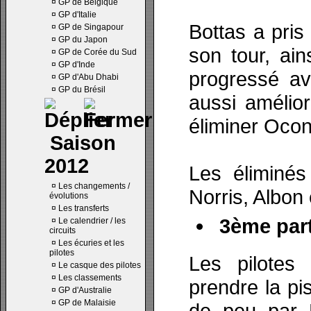
¤
GP de Belgique
¤
GP d'Italie
Bottas a pris
¤
GP de Singapour
¤
GP du Japon
son tour, ai
¤
GP de Corée du Sud
¤
GP d'Inde
progressé av
¤
GP d'Abu Dhabi
¤
GP du Brésil
aussi amélio
éliminer Ocon
Saison
2012
Les éliminé
¤
Les changements /
Norris, Albon
évolutions
¤
Les transferts
3ème part
¤
Le calendrier / les
circuits
¤
Les écuries et les
pilotes
Les pilotes
¤
Le casque des pilotes
¤
Les classements
prendre la pi
¤
GP d'Australie
¤
GP de Malaisie
de peu par 