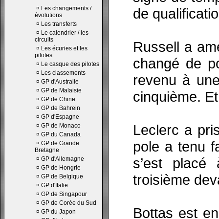
¤
Les changements /
de qualificat
évolutions
¤
Les transferts
¤
Le calendrier / les
circuits
Russell a am
¤
Les écuries et les
pilotes
changé de po
¤
Le casque des pilotes
¤
Les classements
revenu à une
¤
GP d'Australie
¤
GP de Malaisie
cinquième. Et 
¤
GP de Chine
¤
GP de Bahrein
¤
GP d'Espagne
Leclerc a pri
¤
GP de Monaco
¤
GP du Canada
pole a tenu f
¤
GP de Grande
Bretagne
s’est placé
¤
GP d'Allemagne
¤
GP de Hongrie
troisième dev
¤
GP de Belgique
¤
GP d'Italie
¤
GP de Singapour
¤
GP de Corée du Sud
Bottas est en
¤
GP du Japon