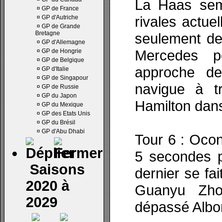
La Haas sem
¤
GP de France
rivales actue
¤
GP d'Autriche
¤
GP de Grande
Bretagne
seulement de
¤
GP d'Allemagne
Mercedes p
¤
GP de Hongrie
¤
GP de Belgique
approche de
¤
GP d'Italie
¤
GP de Singapour
navigue à t
¤
GP de Russie
¤
GP du Japon
Hamilton dans
¤
GP du Mexique
¤
GP des Etats Unis
¤
GP du Brésil
¤
GP d'Abu Dhabi
Tour 6 : Oco
5 secondes 
Saisons
dernier se fai
2020 à
Guanyu Zho
2029
dépassé Albon