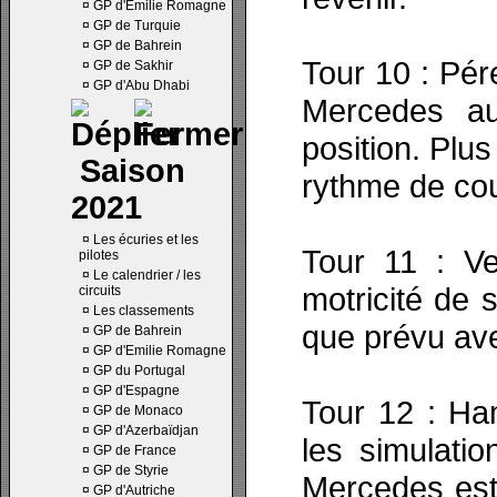
¤
GP d'Emilie Romagne
¤
GP de Turquie
¤
GP de Bahrein
Tour 10 : Pér
¤
GP de Sakhir
¤
GP d'Abu Dhabi
Mercedes au
position. Plus
Saison
rythme de cou
2021
¤
Les écuries et les
Tour 11 : V
pilotes
¤
Le calendrier / les
motricité de 
circuits
¤
Les classements
que prévu ave
¤
GP de Bahrein
¤
GP d'Emilie Romagne
¤
GP du Portugal
¤
GP d'Espagne
Tour 12 : Ham
¤
GP de Monaco
¤
GP d'Azerbaïdjan
les simulatio
¤
GP de France
¤
GP de Styrie
Mercedes est 
¤
GP d'Autriche