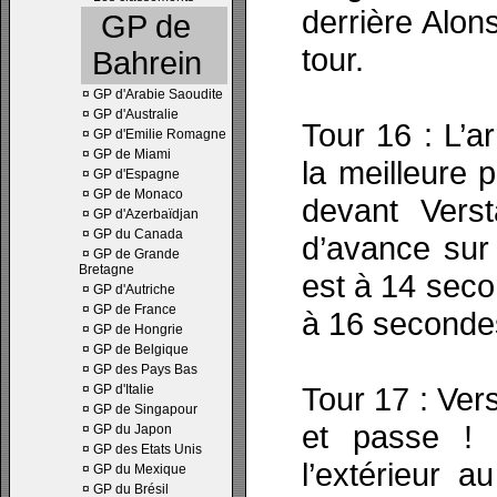
derrière Alon
GP de
tour.
Bahrein
¤
GP d'Arabie Saoudite
¤
GP d'Australie
Tour 16 : L’a
¤
GP d'Emilie Romagne
¤
GP de Miami
la meilleure p
¤
GP d'Espagne
¤
GP de Monaco
devant Vers
¤
GP d'Azerbaïdjan
¤
GP du Canada
d’avance sur 
¤
GP de Grande
Bretagne
est à 14 sec
¤
GP d'Autriche
¤
GP de France
à 16 seconde
¤
GP de Hongrie
¤
GP de Belgique
¤
GP des Pays Bas
Tour 17 : Ver
¤
GP d'Italie
¤
GP de Singapour
et passe ! 
¤
GP du Japon
¤
GP des Etats Unis
l’extérieur 
¤
GP du Mexique
¤
GP du Brésil