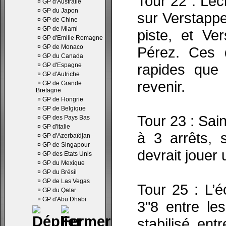
Tour 22 : Lec
¤
GP d'Australie
¤
GP du Japon
sur Verstappe
¤
GP de Chine
¤
GP de Miami
piste, et Ve
¤
GP d'Emilie Romagne
¤
GP de Monaco
Pérez. Ces q
¤
GP du Canada
rapides que 
¤
GP d'Espagne
¤
GP d'Autriche
revenir.
¤
GP de Grande
Bretagne
¤
GP de Hongrie
¤
GP de Belgique
Tour 23 : Sai
¤
GP des Pays Bas
¤
GP d'Italie
à 3 arrêts, 
¤
GP d'Azerbaïdjan
¤
GP de Singapour
devrait jouer 
¤
GP des Etats Unis
¤
GP du Mexique
¤
GP du Brésil
¤
GP de Las Vegas
Tour 25 : L’é
¤
GP du Qatar
¤
GP d'Abu Dhabi
3"8 entre les
stabilisé ent