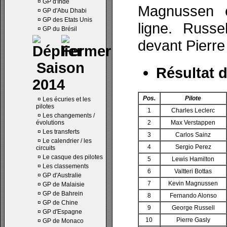
¤
GP d'Inde
Magnussen e
¤
GP d'Abu Dhabi
¤
GP des Etats Unis
ligne. Russe
¤
GP du Brésil
devant Pierre
Saison
Résultat d
2014
Pos.
Pilote
¤
Les écuries et les
pilotes
1
Charles Leclerc
¤
Les changements /
évolutions
2
Max Verstappen
¤
Les transferts
3
Carlos Sainz
¤
Le calendrier / les
4
Sergio Perez
circuits
¤
Le casque des pilotes
5
Lewis Hamilton
¤
Les classements
6
Valtteri Bottas
¤
GP d'Australie
7
Kevin Magnussen
¤
GP de Malaisie
¤
GP de Bahrein
8
Fernando Alonso
¤
GP de Chine
9
George Russell
¤
GP d'Espagne
10
Pierre Gasly
¤
GP de Monaco