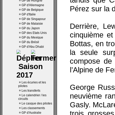
¤
GP de Hongrie
¤
GP d'Allemagne
Pérez sur la 
¤
GP de Belgique
¤
GP d'Italie
¤
GP de Singapour
¤
GP de Malaisie
Derrière, Le
¤
GP du Japon
cinquième et 
¤
GP des Etats Unis
¤
GP du Mexique
Bottas, en tr
¤
GP du Brésil
¤
GP d'Abu Dhabi
la seule sur
compose de 
Saison
l’Alpine de F
2017
¤
Les écuries et les
George Russe
pilotes
¤
Les transferts
neuvième ran
¤
Le calendrier / les
circuits
Gasly. McLare
¤
Le casque des pilotes
¤
Les classements
trois grosse
¤
GP d'Australie