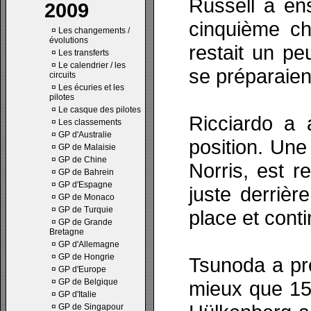
Russell a en
2009
cinquième ch
¤
Les changements /
évolutions
restait un pe
¤
Les transferts
¤
Le calendrier / les
se préparaien
circuits
¤
Les écuries et les
pilotes
¤
Le casque des pilotes
Ricciardo a 
¤
Les classements
¤
GP d'Australie
position. Une
¤
GP de Malaisie
¤
GP de Chine
Norris, est r
¤
GP de Bahrein
¤
GP d'Espagne
juste derriè
¤
GP de Monaco
¤
GP de Turquie
place et conti
¤
GP de Grande
Bretagne
¤
GP d'Allemagne
¤
GP de Hongrie
Tsunoda a pr
¤
GP d'Europe
¤
GP de Belgique
mieux que 15
¤
GP d'Italie
¤
GP de Singapour