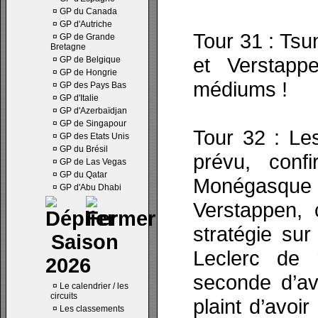
¤
GP du Canada
¤
GP d'Autriche
Tour 31 : Tsu
¤
GP de Grande
Bretagne
et Verstapp
¤
GP de Belgique
¤
GP de Hongrie
médiums !
¤
GP des Pays Bas
¤
GP d'Italie
¤
GP d'Azerbaïdjan
¤
GP de Singapour
Tour 32 : Le
¤
GP des Etats Unis
¤
GP du Brésil
prévu, conf
¤
GP de Las Vegas
¤
GP du Qatar
Monégasque
¤
GP d'Abu Dhabi
Verstappen, 
stratégie su
Saison
Leclerc de 
2026
seconde d’av
¤
Le calendrier / les
circuits
plaint d’avoir
¤
Les classements