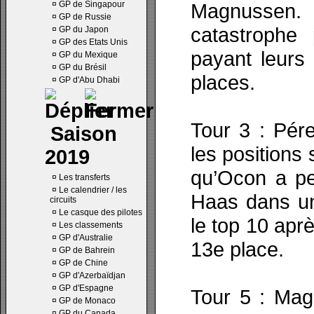
¤
GP de Singapour
Magnussen.
¤
GP de Russie
catastrophe
¤
GP du Japon
¤
GP des Etats Unis
payant leurs
¤
GP du Mexique
¤
GP du Brésil
places.
¤
GP d'Abu Dhabi
Tour 3 : Pér
Saison
les positions 
2019
qu’Ocon a pe
¤
Les transferts
¤
Le calendrier / les
Haas dans un
circuits
¤
Le casque des pilotes
le top 10 apr
¤
Les classements
¤
GP d'Australie
13e place.
¤
GP de Bahrein
¤
GP de Chine
¤
GP d'Azerbaïdjan
¤
GP d'Espagne
Tour 5 : Mag
¤
GP de Monaco
¤
GP du Canada