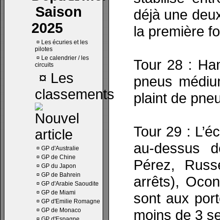
Saison
déjà une deuxi
2025
la première fo
¤
Les écuries et les
pilotes
¤
Le calendrier / les
Tour 28 : Ham
circuits
¤
Les
pneus médium
classements
plaint de pne
Tour 29 : L’é
au-dessus d
¤
GP d'Australie
¤
GP de Chine
Pérez, Russ
¤
GP du Japon
¤
GP de Bahrein
arrêts), Oco
¤
GP d'Arabie Saoudite
¤
GP de Miami
sont aux por
¤
GP d'Emilie Romagne
¤
GP de Monaco
moins de 3 s
¤
GP d'Espagne