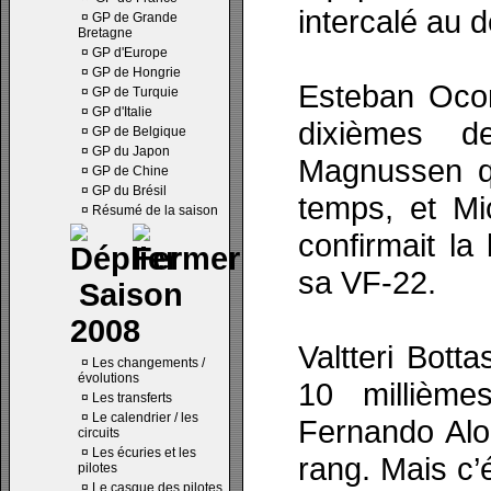
intercalé au 
¤
GP de Grande
Bretagne
¤
GP d'Europe
¤
GP de Hongrie
Esteban Ocon
¤
GP de Turquie
¤
GP d'Italie
dixièmes d
¤
GP de Belgique
¤
GP du Japon
Magnussen qu
¤
GP de Chine
¤
GP du Brésil
temps, et M
¤
Résumé de la saison
confirmait l
sa VF-22.
Saison
2008
Valtteri Bott
¤
Les changements /
évolutions
10 millièm
¤
Les transferts
¤
Le calendrier / les
Fernando Alo
circuits
¤
Les écuries et les
rang. Mais c’
pilotes
¤
Le casque des pilotes