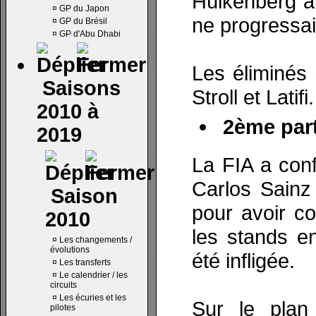
Hülkenberg a
¤
GP du Japon
ne progressait
¤
GP du Brésil
¤
GP d'Abu Dhabi
Les éliminés
Saisons
Stroll et Latifi.
2010 à
2ème part
2019
La FIA a conf
Carlos Sainz 
Saison
pour avoir co
2010
les stands e
¤
Les changements /
évolutions
été infligée.
¤
Les transferts
¤
Le calendrier / les
circuits
¤
Les écuries et les
Sur le plan 
pilotes