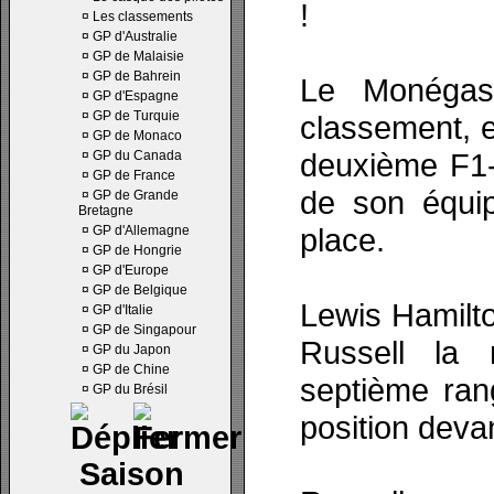
!
¤
Les classements
¤
GP d'Australie
¤
GP de Malaisie
¤
GP de Bahrein
Le Monégas
¤
GP d'Espagne
¤
GP de Turquie
classement, e
¤
GP de Monaco
deuxième F1-
¤
GP du Canada
¤
GP de France
de son équip
¤
GP de Grande
Bretagne
place.
¤
GP d'Allemagne
¤
GP de Hongrie
¤
GP d'Europe
¤
GP de Belgique
Lewis Hamilto
¤
GP d'Italie
¤
GP de Singapour
Russell la
¤
GP du Japon
¤
GP de Chine
septième ran
¤
GP du Brésil
position deva
Saison