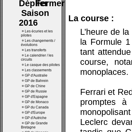
Saison
La course :
2016
L’heure de la
¤
Les écuries et les
pilotes
la Formule 1 
¤
Les changements /
évolutions
tant attendu
¤
Les transferts
¤
Le calendrier / les
course, not
circuits
¤
Le casque des pilotes
monoplaces.
¤
Les classements
¤
GP d'Australie
¤
GP de Bahrein
¤
GP de Chine
Ferrari et Red
¤
GP de Russie
¤
GP d'Espagne
promptes à 
¤
GP de Monaco
¤
GP du Canada
monopolisant
¤
GP d'Europe
¤
GP d'Autriche
Leclerc deva
¤
GP de Grande
Bretagne
tandis que C