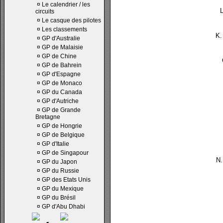
¤
Le calendrier / les
circuits
¤
Le casque des pilotes
¤
Les classements
K.
¤
GP d'Australie
¤
GP de Malaisie
¤
GP de Chine
¤
GP de Bahrein
¤
GP d'Espagne
¤
GP de Monaco
¤
GP du Canada
¤
GP d'Autriche
¤
GP de Grande
Bretagne
¤
GP de Hongrie
¤
GP de Belgique
¤
GP d'Italie
¤
GP de Singapour
N.
¤
GP du Japon
¤
GP du Russie
¤
GP des Etats Unis
¤
GP du Mexique
¤
GP du Brésil
¤
GP d'Abu Dhabi