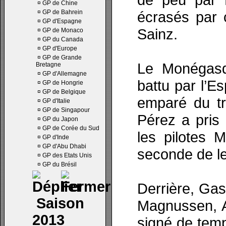
¤
GP de Chine
¤
GP de Bahrein
écrasés par 
¤
GP d'Espagne
Sainz.
¤
GP de Monaco
¤
GP du Canada
¤
GP d'Europe
¤
GP de Grande
Le Monégasq
Bretagne
¤
GP d'Allemagne
battu par l’E
¤
GP de Hongrie
¤
GP de Belgique
emparé du tr
¤
GP d'Italie
¤
GP de Singapour
Pérez a pris
¤
GP du Japon
¤
GP de Corée du Sud
les pilotes 
¤
GP d'Inde
¤
GP d'Abu Dhabi
seconde de l
¤
GP des Etats Unis
¤
GP du Brésil
Derrière, Gas
Saison
Magnussen, A
2013
signé de temp