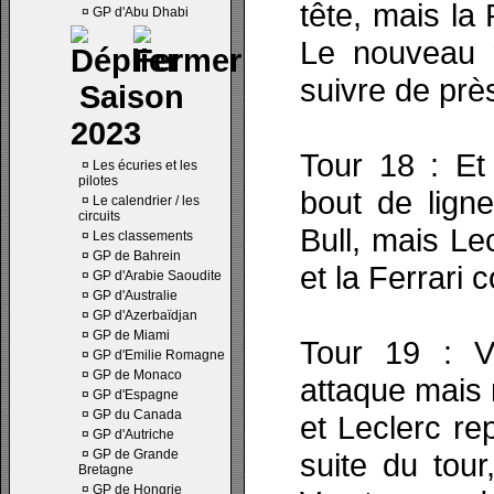
tête, mais la 
¤
GP d'Abu Dhabi
Le nouveau 
suivre de près
Saison
2023
Tour 18 : Et
¤
Les écuries et les
pilotes
bout de lign
¤
Le calendrier / les
circuits
Bull, mais Lec
¤
Les classements
¤
GP de Bahrein
et la Ferrari 
¤
GP d'Arabie Saoudite
¤
GP d'Australie
¤
GP d'Azerbaïdjan
¤
GP de Miami
Tour 19 : V
¤
GP d'Emilie Romagne
¤
GP de Monaco
attaque mais 
¤
GP d'Espagne
¤
GP du Canada
et Leclerc re
¤
GP d'Autriche
¤
GP de Grande
suite du tou
Bretagne
¤
GP de Hongrie