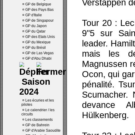
Verstappen d
¤
GP de Belgique
¤
GP des Pays Bas
¤
GP d'Italie
Tour 20 : Lec
¤
GP de Singapour
¤
GP du Japon
9"5 sur Sai
¤
GP du Qatar
¤
GP des Etats Unis
leader. Hamil
¤
GP du Mexique
¤
GP du Brésil
mais les d
¤
GP de Las Vegas
¤
GP d'Abu Dhabi
Magnussen re
Ocon, qui gar
Saison
pénalité. Ts
2024
Scumacher. N
¤
Les écuries et les
devance Alb
pilotes
¤
Le calendrier / les
Hülkenberg.
circuits
¤
Les classements
¤
GP de Bahrein
¤
GP d'Arabie Saoudite