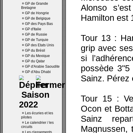
¤
GP de Grande
Alonso s’est
Bretagne
¤
GP de Hongrie
Hamilton est 
¤
GP de Belgique
¤
GP des Pays Bas
¤
GP d'Italie
¤
GP de Russie
Tour 13 : Ham
¤
GP de Turquie
¤
GP des Etats Unis
grip avec se
¤
GP du Brésil
si l’adhéren
¤
GP du Mexique
¤
GP du Qatar
possède 3"5 
¤
GP d'Arabie Saoudite
¤
GP d'Abu Dhabi
Sainz. Pérez 
Saison
Tour 15 : Ve
2022
Ocon et Botta
¤
Les écuries et les
Sainz repa
pilotes
¤
Le calendrier / les
Magnussen, t
circuits
¤
Les classements