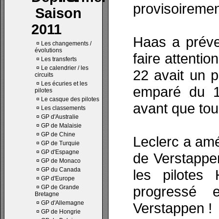
provisoiremen
Saison
2011
Haas a préve
¤
Les changements /
évolutions
faire attentio
¤
Les transferts
¤
Le calendrier / les
22 avait un p
circuits
¤
Les écuries et les
emparé du 1
pilotes
¤
Le casque des pilotes
avant que tous
¤
Les classements
¤
GP d'Australie
¤
GP de Malaisie
¤
GP de Chine
Leclerc a amé
¤
GP de Turquie
¤
GP d'Espagne
de Verstappe
¤
GP de Monaco
¤
GP du Canada
les pilotes
¤
GP d'Europe
progressé 
¤
GP de Grande
Bretagne
¤
GP d'Allemagne
Verstappen !
¤
GP de Hongrie