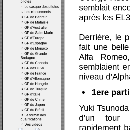
pilotes
semblait enco
¤
Le casque des pilotes
¤
Les classements
après les EL3
¤
GP de Bahrein
¤
GP de Malaisie
¤
GP d'Australie
¤
GP de Saint Marin
Derrière, le 
¤
GP d'Europe
¤
GP d'Espagne
fait une bel
¤
GP de Monaco
¤
GP de Grande
Alfa Romeo,
Bretagne
¤
GP du Canada
semblaient en 
¤
GP des USA
¤
GP de France
niveau d’Alph
¤
GP d'Allemagne
¤
GP de Hongrie
¤
GP de Turquie
1ere parti
¤
GP d'Italie
¤
GP de Chine
¤
GP du Japon
Yuki Tsunoda 
¤
GP du Brésil
d’un tour 
¤
Le format des
qualifications
¤
Des vidéos
rapidement b