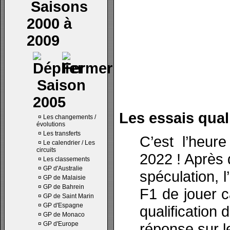
Saisons
2000 à
2009
Saison
2005
Les essais quali
¤
Les changements /
évolutions
¤
Les transferts
C’est l’heur
¤
Le calendrier / Les
circuits
2022 ! Après 
¤
Les classements
¤
GP d'Australie
spéculation, l
¤
GP de Malaisie
¤
GP de Bahrein
F1 de jouer c
¤
GP de Saint Marin
¤
GP d'Espagne
qualification 
¤
GP de Monaco
¤
GP d'Europe
réponse sur l