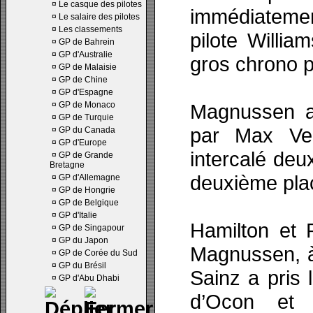
¤
Le casque des pilotes
immédiatement
¤
Le salaire des pilotes
¤
Les classements
pilote William
¤
GP de Bahrein
¤
GP d'Australie
gros chrono p
¤
GP de Malaisie
¤
GP de Chine
¤
GP d'Espagne
¤
GP de Monaco
Magnussen a
¤
GP de Turquie
par Max Ver
¤
GP du Canada
¤
GP d'Europe
intercalé deu
¤
GP de Grande
Bretagne
deuxième pla
¤
GP d'Allemagne
¤
GP de Hongrie
¤
GP de Belgique
¤
GP d'Italie
Hamilton et 
¤
GP de Singapour
¤
GP du Japon
Magnussen, à
¤
GP de Corée du Sud
¤
GP du Brésil
Sainz a pris 
¤
GP d'Abu Dhabi
d’Ocon et 