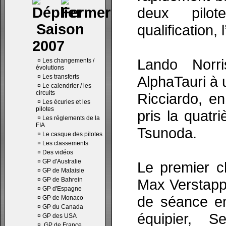
deux pilot
Saison
qualification,
2007
Lando Norri
¤
Les changements /
évolutions
¤
Les transferts
AlphaTauri à 
¤
Le calendrier / les
circuits
Ricciardo, e
¤
Les écuries et les
pilotes
pris la quatr
¤
Les réglements de la
FIA
Tsunoda.
¤
Le casque des pilotes
¤
Les classements
¤
Des vidéos
¤
GP d'Australie
Le premier c
¤
GP de Malaisie
¤
GP de Bahrein
Max Verstappe
¤
GP d'Espagne
de séance en
¤
GP de Monaco
¤
GP du Canada
équipier, S
¤
GP des USA
¤
GP de France