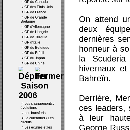
¤
GP du Canada
¤
GP des Etats Unis
¤
GP de France
On attend un
¤
GP de Grande
Bretagne
deux équipe
¤
GP d'Allemagne
¤
GP de Hongrie
dernières se
¤
GP de Turquie
¤
GP d'Italie
honneur à so
¤
GP de Belgique
¤
GP du Brésil
la Scuderia
¤
GP du Japon
¤
GP de Chine
hivernaux et
Bahreïn.
Saison
2006
Derrière, Me
¤
Les changements /
ces leaders, 
évolutions
¤
Les transferts
à leur haute
¤
Le calendrier / Les
circuits
George Russell
¤
Les écuries et les