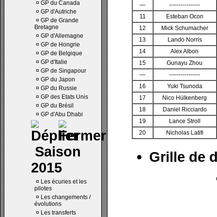
¤
GP du Canada
—
----------------
¤
GP d'Autriche
11
Esteban Ocon
¤
GP de Grande
Bretagne
12
Mick Schumacher
¤
GP d'Allemagne
13
Lando Norris
¤
GP de Hongrie
14
Alex Albon
¤
GP de Belgique
¤
GP d'Italie
15
Gunayu Zhou
¤
GP de Singapour
—
----------------
¤
GP du Japon
16
Yuki Tsunoda
¤
GP du Russie
¤
GP des Etats Unis
17
Nico Hülkenberg
¤
GP du Brésil
18
Daniel Ricciardo
¤
GP d'Abu Dhabi
19
Lance Stroll
20
Nicholas Latifi
Saison
Grille de 
2015
¤
Les écuries et les
pilotes
¤
Les changements /
évolutions
¤
Les transferts