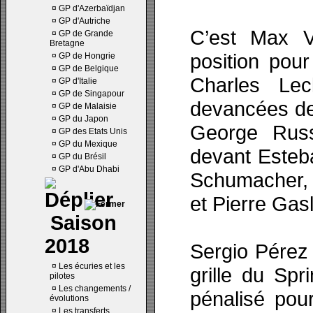
¤
GP d'Azerbaïdjan
¤
GP d'Autriche
C’est Max V
¤
GP de Grande
Bretagne
position pour
¤
GP de Hongrie
¤
GP de Belgique
Charles Lec
¤
GP d'Italie
¤
GP de Singapour
devancées de
¤
GP de Malaisie
¤
GP du Japon
George Russe
¤
GP des Etats Unis
¤
GP du Mexique
devant Esteb
¤
GP du Brésil
¤
GP d'Abu Dhabi
Schumacher, 
et Pierre Gasl
Saison
2018
Sergio Pérez 
¤
Les écuries et les
grille du Spr
pilotes
¤
Les changements /
pénalisé pou
évolutions
¤
Les transferts