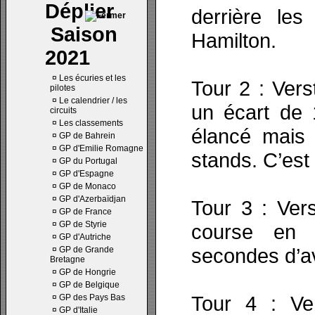
derrière le
Saison
Hamilton.
2021
¤
Les écuries et les
Tour 2 : Vers
pilotes
¤
Le calendrier / les
un écart de 
circuits
¤
Les classements
élancé mais 
¤
GP de Bahrein
¤
GP d'Emilie Romagne
stands. C’est
¤
GP du Portugal
¤
GP d'Espagne
¤
GP de Monaco
¤
GP d'Azerbaïdjan
Tour 3 : Vers
¤
GP de France
¤
GP de Styrie
course en 
¤
GP d'Autriche
secondes d’a
¤
GP de Grande
Bretagne
¤
GP de Hongrie
¤
GP de Belgique
Tour 4 : Ve
¤
GP des Pays Bas
¤
GP d'Italie