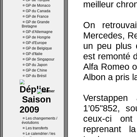
¤
GP de Turquie
meilleur chro
¤
GP de Monaco
¤
GP du Canada
¤
GP de France
¤
GP de Grande
On retrouva
Bretagne
¤
GP d'Allemagne
Mercedes, Red
¤
GP de Hongrie
¤
GP d'Europe
un peu plus 
¤
GP de Belgique
est remonté d
¤
GP d'Italie
¤
GP de Singapour
Alfa Romeo on
¤
GP du Japon
¤
GP de Chine
Albon a pris l
¤
GP du Brésil
Verstappen
Saison
1’05"852, so
2009
ceux-ci on
¤
Les changements /
évolutions
reprenant l
¤
Les transferts
¤
Le calendrier / les