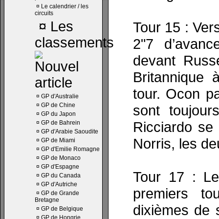
¤
Le calendrier / les
circuits
¤
Les
Tour 15 : Ver
classements
2"7 d’avance
devant Russe
Britannique 
tour. Ocon pa
¤
GP d'Australie
¤
GP de Chine
sont toujou
¤
GP du Japon
Ricciardo se p
¤
GP de Bahrein
¤
GP d'Arabie Saoudite
Norris, les de
¤
GP de Miami
¤
GP d'Emilie Romagne
¤
GP de Monaco
¤
GP d'Espagne
Tour 17 : Les
¤
GP du Canada
¤
GP d'Autriche
premiers t
¤
GP de Grande
Bretagne
dixièmes de 
¤
GP de Belgique
¤
GP de Hongrie