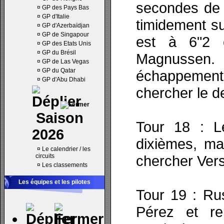
secondes de 
¤
GP des Pays Bas
¤
GP d'Italie
timidement su
¤
GP d'Azerbaïdjan
¤
GP de Singapour
est à 6"2 
¤
GP des Etats Unis
¤
GP du Brésil
Magnussen. 
¤
GP de Las Vegas
¤
GP du Qatar
échappemen
¤
GP d'Abu Dhabi
chercher le de
Saison
Tour 18 : L
2026
dixièmes, mai
¤
Le calendrier / les
circuits
chercher Ver
¤
Les classements
Les équipes et les pilotes
Tour 19 : Ru
Pérez et r