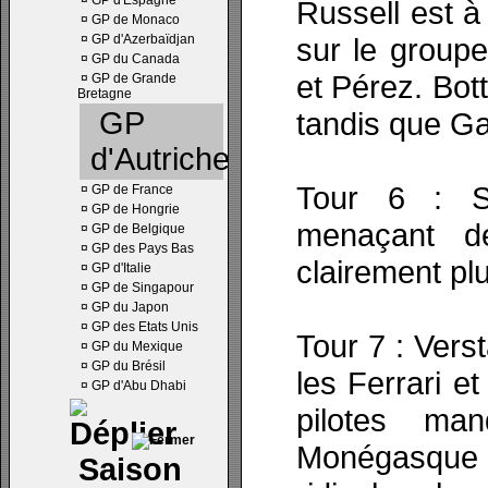
¤
GP d'Espagne
Russell est à
¤
GP de Monaco
¤
GP d'Azerbaïdjan
sur le grou
¤
GP du Canada
et Pérez. Bot
¤
GP de Grande
Bretagne
GP
tandis que Ga
d'Autriche
Tour 6 : S
¤
GP de France
¤
GP de Hongrie
menaçant de
¤
GP de Belgique
¤
GP des Pays Bas
clairement pl
¤
GP d'Italie
¤
GP de Singapour
¤
GP du Japon
¤
GP des Etats Unis
Tour 7 : Vers
¤
GP du Mexique
¤
GP du Brésil
les Ferrari e
¤
GP d'Abu Dhabi
pilotes ma
Monégasque
Saison