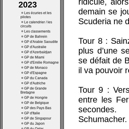
ridicule, alo
2023
demain se jou
¤
Les écuries et les
pilotes
Scuderia ne 
¤
Le calendrier / les
circuits
¤
Les classements
¤
GP de Bahrein
Tour 8 : Sain
¤
GP d'Arabie Saoudite
¤
GP d'Australie
plus d’une s
¤
GP d'Azerbaïdjan
¤
GP de Miami
se défait de 
¤
GP d'Emilie Romagne
il va pouvoir
¤
GP de Monaco
¤
GP d'Espagne
¤
GP du Canada
¤
GP d'Autriche
Tour 9 : Vers
¤
GP de Grande
Bretagne
entre les Fe
¤
GP de Hongrie
¤
GP de Belgique
secondes.
¤
GP des Pays Bas
¤
GP d'Italie
Schumacher.
¤
GP de Singapour
¤
GP du Japon
¤
GP du Qatar