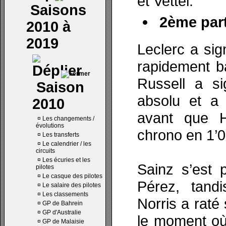
et Vettel.
Saisons
2ème part
2010 à
2019
Leclerc a sig
rapidement b
Russell a si
Saison
absolu et a 
2010
avant que H
¤
Les changements /
évolutions
chrono en 1’0
¤
Les transferts
¤
Le calendrier / les
circuits
¤
Les écuries et les
Sainz s’est 
pilotes
¤
Le casque des pilotes
Pérez, tandi
¤
Le salaire des pilotes
¤
Les classements
Norris a raté 
¤
GP de Bahrein
¤
GP d'Australie
le moment où 
¤
GP de Malaisie