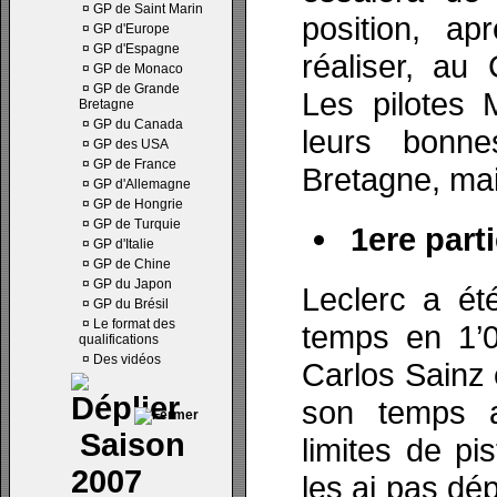
¤
GP de Saint Marin
position, a
¤
GP d'Europe
¤
GP d'Espagne
réaliser, au
¤
GP de Monaco
¤
GP de Grande
Les pilotes 
Bretagne
¤
GP du Canada
leurs bonne
¤
GP des USA
¤
GP de France
Bretagne, mai
¤
GP d'Allemagne
¤
GP de Hongrie
¤
GP de Turquie
1ere parti
¤
GP d'Italie
¤
GP de Chine
¤
GP du Japon
Leclerc a ét
¤
GP du Brésil
¤
Le format des
temps en 1’0
qualifications
¤
Des vidéos
Carlos Sainz 
son temps a
Saison
limites de pi
2007
les ai pas dép