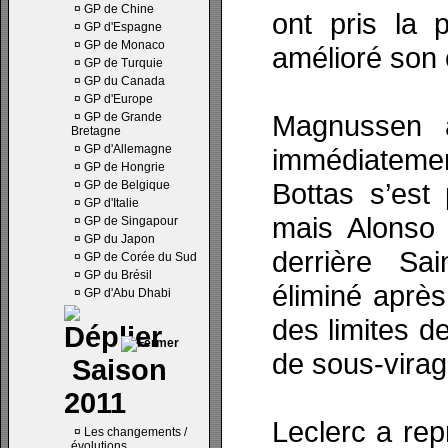
¤
GP de Chine
ont pris la 
¤
GP d'Espagne
¤
GP de Monaco
amélioré son 
¤
GP de Turquie
¤
GP du Canada
¤
GP d'Europe
Magnussen a
¤
GP de Grande
Bretagne
¤
GP d'Allemagne
immédiatemen
¤
GP de Hongrie
Bottas s’est 
¤
GP de Belgique
¤
GP d'Italie
mais Alonso 
¤
GP de Singapour
¤
GP du Japon
derrière Sai
¤
GP de Corée du Sud
¤
GP du Brésil
éliminé après
¤
GP d'Abu Dhabi
des limites de
de sous-virag
Saison
2011
Leclerc a rep
¤
Les changements /
évolutions