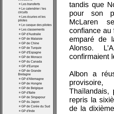
tandis que No
¤
Les transferts
¤
Le calendrier / les
pour son pr
circuits
¤
Les écuries et les
McLaren se
pilotes
¤
Le casque des pilotes
confiance au 
¤
Les classements
¤
GP d'Australie
emparé de la
¤
GP de Malaisie
¤
GP de Chine
Alonso. L’
¤
GP de Turquie
¤
GP d'Espagne
confirmaient 
¤
GP de Monaco
¤
GP du Canada
¤
GP d'Europe
¤
GP de Grande
Albon a réu
Bretagne
¤
GP d'Allemagne
provisoire
¤
GP de Hongrie
¤
GP de Belgique
Thaïlandais,
¤
GP d'Italie
¤
GP de Singapour
repris la six
¤
GP du Japon
de la dixième
¤
GP de Corée du Sud
¤
GP d'Inde