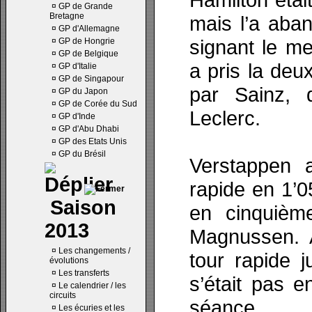
¤
GP de Grande
Bretagne
mais l’a aban
¤
GP d'Allemagne
signant le me
¤
GP de Hongrie
¤
GP de Belgique
a pris la deu
¤
GP d'Italie
¤
GP de Singapour
par Sainz, 
¤
GP du Japon
¤
GP de Corée du Sud
Leclerc.
¤
GP d'Inde
¤
GP d'Abu Dhabi
¤
GP des Etats Unis
¤
GP du Brésil
Verstappen a
rapide en 1’0
Saison
en cinquièm
2013
Magnussen. A
¤
Les changements /
tour rapide 
évolutions
¤
Les transferts
s’était pas 
¤
Le calendrier / les
circuits
séance.
¤
Les écuries et les