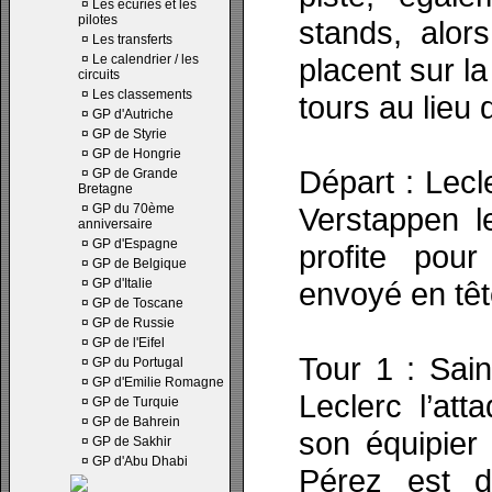
¤
Les écuries et les
pilotes
stands, alor
¤
Les transferts
¤
Le calendrier / les
placent sur la
circuits
¤
Les classements
tours au lieu 
¤
GP d'Autriche
¤
GP de Styrie
¤
GP de Hongrie
Départ : Lecle
¤
GP de Grande
Bretagne
¤
GP du 70ème
Verstappen l
anniversaire
¤
GP d'Espagne
profite pou
¤
GP de Belgique
¤
GP d'Italie
envoyé en tê
¤
GP de Toscane
¤
GP de Russie
¤
GP de l'Eifel
Tour 1 : Sain
¤
GP du Portugal
¤
GP d'Emilie Romagne
Leclerc l’att
¤
GP de Turquie
¤
GP de Bahrein
son équipier
¤
GP de Sakhir
¤
GP d'Abu Dhabi
Pérez est d