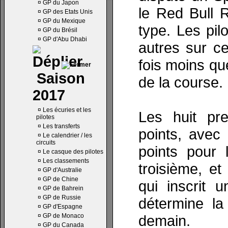
¤
GP du Japon
le Red Bull 
¤
GP des Etats Unis
¤
GP du Mexique
type. Les pil
¤
GP du Brésil
¤
GP d'Abu Dhabi
autres sur ce
fois moins qu
Saison
de la course.
2017
¤
Les écuries et les
Les huit pre
pilotes
¤
Les transferts
points, avec 
¤
Le calendrier / les
circuits
points pour 
¤
Le casque des pilotes
¤
Les classements
troisième, et
¤
GP d'Australie
¤
GP de Chine
qui inscrit u
¤
GP de Bahrein
¤
GP de Russie
détermine la
¤
GP d'Espagne
¤
GP de Monaco
demain.
¤
GP du Canada