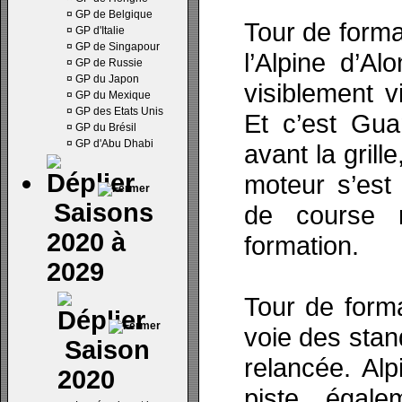
¤
GP de Belgique
Tour de format
¤
GP d'Italie
¤
GP de Singapour
l’Alpine d’A
¤
GP de Russie
¤
GP du Japon
visiblement 
¤
GP du Mexique
¤
GP des Etats Unis
Et c’est Gua
¤
GP du Brésil
¤
GP d'Abu Dhabi
avant la grille
moteur s’est a
Saisons
de course 
2020 à
formation.
2029
Tour de forma
voie des stan
Saison
relancée. Al
2020
piste, égal