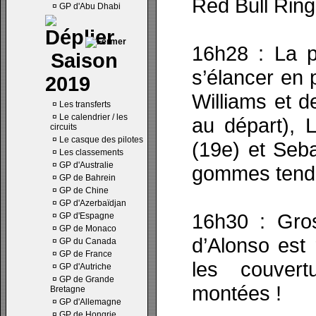
Red Bull Ring
¤
GP d'Abu Dhabi
16h28 : La p
Saison
s’élancer en 
2019
Williams et d
¤
Les transferts
¤
Le calendrier / les
au départ), L
circuits
¤
Le casque des pilotes
(19e) et Seba
¤
Les classements
¤
GP d'Australie
gommes tend
¤
GP de Bahrein
¤
GP de Chine
¤
GP d'Azerbaïdjan
16h30 : Gros
¤
GP d'Espagne
¤
GP de Monaco
d’Alonso est 
¤
GP du Canada
¤
GP de France
les couvert
¤
GP d'Autriche
¤
GP de Grande
montées !
Bretagne
¤
GP d'Allemagne
¤
GP de Hongrie