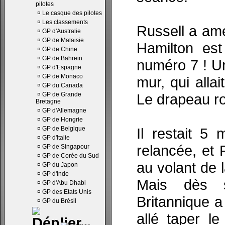
pilotes
¤
Le casque des pilotes
¤
Les classements
Russell a amé
¤
GP d'Australie
¤
GP de Malaisie
Hamilton est
¤
GP de Chine
¤
GP de Bahrein
numéro 7 ! Un
¤
GP d'Espagne
¤
GP de Monaco
mur, qui allai
¤
GP du Canada
¤
GP de Grande
Le drapeau ro
Bretagne
¤
GP d'Allemagne
¤
GP de Hongrie
¤
GP de Belgique
Il restait 5
¤
GP d'Italie
relancée, et 
¤
GP de Singapour
¤
GP de Corée du Sud
au volant de
¤
GP du Japon
¤
GP d'Inde
Mais dès s
¤
GP d'Abu Dhabi
¤
GP des Etats Unis
Britannique a 
¤
GP du Brésil
allé taper l