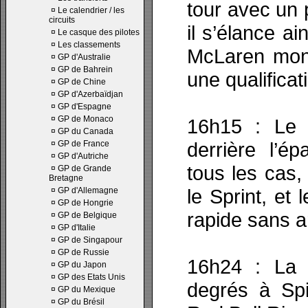
tour avec un 
¤
Le calendrier / les
circuits
il s’élance ai
¤
Le casque des pilotes
¤
Les classements
McLaren mono
¤
GP d'Australie
¤
GP de Bahrein
une qualificat
¤
GP de Chine
¤
GP d'Azerbaïdjan
¤
GP d'Espagne
¤
GP de Monaco
16h15 : Le s
¤
GP du Canada
derrière l’
¤
GP de France
¤
GP d'Autriche
tous les cas,
¤
GP de Grande
Bretagne
le Sprint, et
¤
GP d'Allemagne
¤
GP de Hongrie
rapide sans a
¤
GP de Belgique
¤
GP d'Italie
¤
GP de Singapour
¤
GP de Russie
16h24 : La 
¤
GP du Japon
¤
GP des Etats Unis
degrés à Spi
¤
GP du Mexique
¤
GP du Brésil