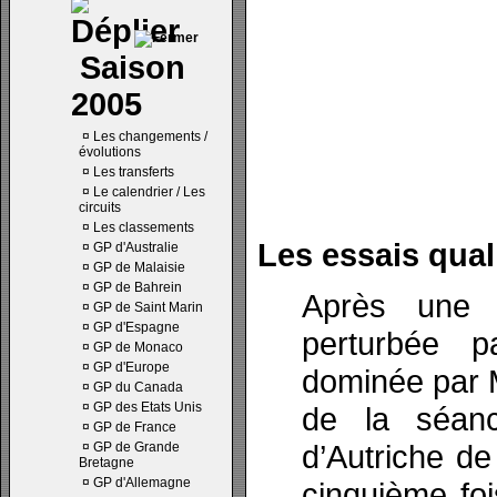
Saison
2005
¤
Les changements /
évolutions
¤
Les transferts
¤
Le calendrier / Les
circuits
¤
Les classements
Les essais quali
¤
GP d'Australie
¤
GP de Malaisie
¤
GP de Bahrein
Après une s
¤
GP de Saint Marin
¤
GP d'Espagne
perturbée 
¤
GP de Monaco
¤
GP d'Europe
dominée par M
¤
GP du Canada
¤
GP des Etats Unis
de la séanc
¤
GP de France
d’Autriche de
¤
GP de Grande
Bretagne
¤
GP d'Allemagne
cinquième foi