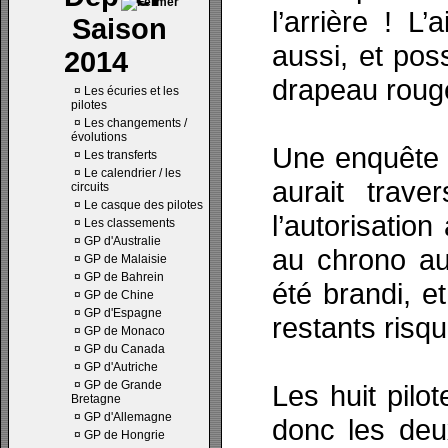
l’arrière ! L
Saison
aussi, et pos
2014
drapeau rouge
¤
Les écuries et les
pilotes
¤
Les changements /
évolutions
Une enquête é
¤
Les transferts
¤
Le calendrier / les
aurait trav
circuits
¤
Le casque des pilotes
l’autorisation
¤
Les classements
¤
GP d'Australie
au chrono a
¤
GP de Malaisie
¤
GP de Bahrein
été brandi, et
¤
GP de Chine
¤
GP d'Espagne
restants risqu
¤
GP de Monaco
¤
GP du Canada
¤
GP d'Autriche
¤
GP de Grande
Les huit pilo
Bretagne
¤
GP d'Allemagne
donc les deux
¤
GP de Hongrie