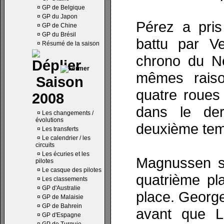
¤
GP de Belgique
¤
GP du Japon
Pérez a pris
¤
GP de Chine
¤
GP du Brésil
battu par V
¤
Résumé de la saison
chrono du Né
mêmes rais
Saison
quatre roues 
2008
dans le der
¤
Les changements /
évolutions
deuxième tem
¤
Les transferts
¤
Le calendrier / les
circuits
¤
Les écuries et les
Magnussen s’e
pilotes
¤
Le casque des pilotes
quatrième pl
¤
Les classements
¤
GP d'Australie
place. George
¤
GP de Malaisie
¤
GP de Bahrein
avant que L
¤
GP d'Espagne