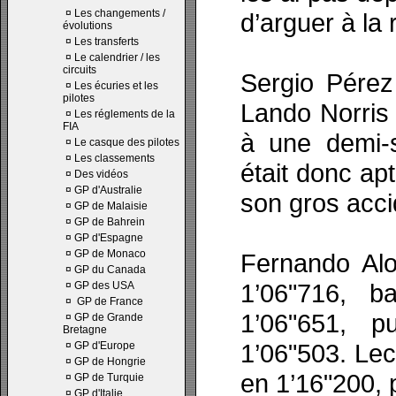
¤
Les changements /
d’arguer à la 
évolutions
¤
Les transferts
¤
Le calendrier / les
circuits
Sergio Pérez
¤
Les écuries et les
pilotes
Lando Norris 
¤
Les réglements de la
FIA
à une demi-s
¤
Le casque des pilotes
¤
Les classements
était donc ap
¤
Des vidéos
¤
GP d'Australie
son gros acci
¤
GP de Malaisie
¤
GP de Bahrein
¤
GP d'Espagne
¤
GP de Monaco
Fernando Alo
¤
GP du Canada
1’06"716, 
¤
GP des USA
¤
GP de France
1’06"651, 
¤
GP de Grande
Bretagne
1’06"503. Lec
¤
GP d'Europe
¤
GP de Hongrie
en 1’16"200, 
¤
GP de Turquie
¤
GP d'Italie