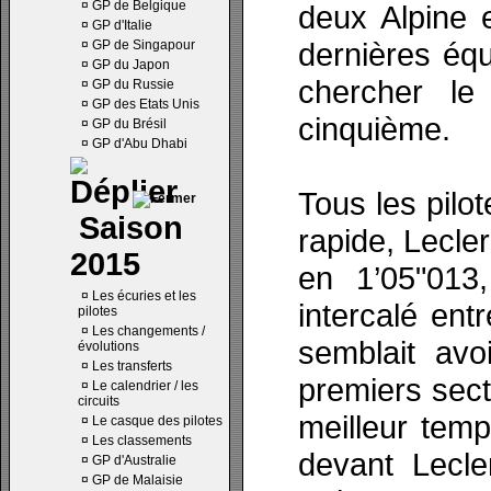
¤
GP de Belgique
deux Alpine 
¤
GP d'Italie
dernières équi
¤
GP de Singapour
¤
GP du Japon
chercher le
¤
GP du Russie
¤
GP des Etats Unis
cinquième.
¤
GP du Brésil
¤
GP d'Abu Dhabi
Tous les pilo
Saison
rapide, Lecle
2015
en 1’05"013
¤
Les écuries et les
intercalé en
pilotes
¤
Les changements /
semblait avo
évolutions
¤
Les transferts
premiers sect
¤
Le calendrier / les
circuits
meilleur temp
¤
Le casque des pilotes
¤
Les classements
devant Lecle
¤
GP d'Australie
¤
GP de Malaisie