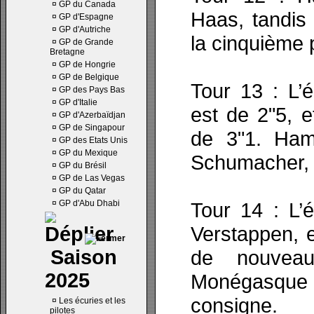
¤
GP du Canada
Haas, tandis
¤
GP d'Espagne
¤
GP d'Autriche
la cinquième p
¤
GP de Grande
Bretagne
¤
GP de Hongrie
¤
GP de Belgique
Tour 13 : L’é
¤
GP des Pays Bas
¤
GP d'Italie
est de 2"5, e
¤
GP d'Azerbaïdjan
¤
GP de Singapour
de 3"1. Ham
¤
GP des Etats Unis
¤
GP du Mexique
Schumacher, 
¤
GP du Brésil
¤
GP de Las Vegas
¤
GP du Qatar
¤
GP d'Abu Dhabi
Tour 14 : L’é
Verstappen, e
Saison
de nouvea
2025
Monégasqu
consigne.
¤
Les écuries et les
pilotes