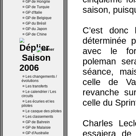
¤
GP de Hongrie
saison, puisqu
¤
GP de Turquie
¤
GP d'Italie
¤
GP de Belgique
¤
GP du Brésil
C’est donc l
¤
GP du Japon
¤
GP de Chine
déterminée p
avec le fo
Saison
poleman ser
2006
séance, mai
¤
Les changements /
celle de Val
évolutions
¤
Les transferts
revanche sur
¤
Le calendrier / Les
circuits
celle du Sprin
¤
Les écuries et les
pilotes
¤
Le casque des pilotes
¤
Les classements
Charles Lec
¤
GP de Bahrein
¤
GP de Malaisie
essaiera de 
¤
GP d'Australie