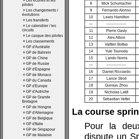
¤
Les écuries et les
8
Mick Schumacher
pilotes
¤
Les changements /
9
Fernando Alonso
évolutions
10
Lewis Hamilton
¤
Les transferts
—
----------------
¤
Le calendrier / les
circuits
11
Pierre Gasly
¤
Le casque des pilotes
12
Alex Albon
¤
Les classements
13
Valtteri Bottas
¤
GP d'Australie
14
Yuki Tsunoda
¤
GP de Bahrein
¤
GP de Chine
15
Lando Norris
¤
GP de Russie
—
----------------
¤
GP d'Espagne
16
Daniel Ricciardo
¤
GP de Monaco
17
Lance Stroll
¤
GP du Canada
18
Gunayu Zhou
¤
GP d'Europe
¤
GP d'Autriche
19
Nicholas Latifi
¤
GP de Grande
20
Sebastian Vettel
Bretagne
¤
GP de Hongrie
La course sprin
¤
GP d'Allemagne
¤
GP de Belgique
Pour la deu
¤
GP d'Italie
¤
GP de Singapour
dispute un Sp
¤
GP de Malaisie