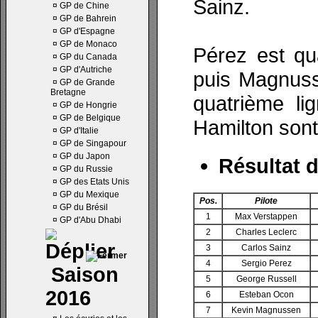
Sainz.
¤
GP de Chine
¤
GP de Bahrein
¤
GP d'Espagne
¤
GP de Monaco
Pérez est qu
¤
GP du Canada
¤
GP d'Autriche
puis Magnuss
¤
GP de Grande
Bretagne
quatrième li
¤
GP de Hongrie
¤
GP de Belgique
Hamilton sont
¤
GP d'Italie
¤
GP de Singapour
¤
GP du Japon
Résultat d
¤
GP du Russie
¤
GP des Etats Unis
¤
GP du Mexique
Pos.
Pilote
¤
GP du Brésil
1
Max Verstappen
¤
GP d'Abu Dhabi
2
Charles Leclerc
3
Carlos Sainz
4
Sergio Perez
Saison
5
George Russell
2016
6
Esteban Ocon
7
Kevin Magnussen