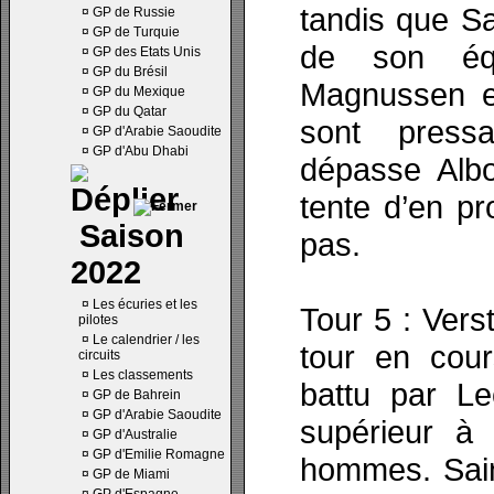
tandis que Sa
¤
GP de Russie
¤
GP de Turquie
de son éq
¤
GP des Etats Unis
¤
GP du Brésil
Magnussen e
¤
GP du Mexique
¤
GP du Qatar
sont press
¤
GP d'Arabie Saoudite
¤
GP d'Abu Dhabi
dépasse Albo
tente d’en pr
Saison
pas.
2022
¤
Les écuries et les
Tour 5 : Vers
pilotes
¤
Le calendrier / les
tour en cou
circuits
¤
Les classements
battu par Le
¤
GP de Bahrein
¤
GP d'Arabie Saoudite
supérieur à
¤
GP d'Australie
¤
GP d'Emilie Romagne
hommes. Sainz
¤
GP de Miami