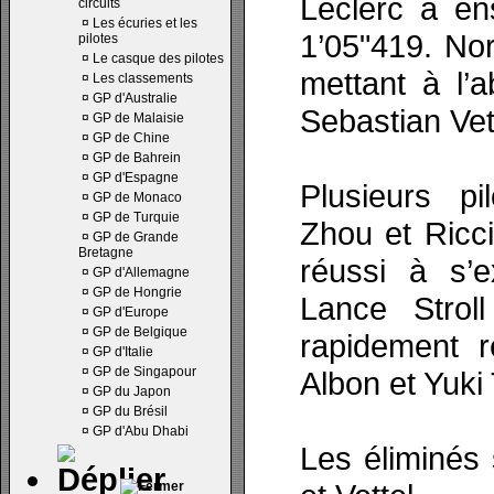
Leclerc a en
circuits
¤
Les écuries et les
1’05"419. Nor
pilotes
¤
Le casque des pilotes
mettant à l’a
¤
Les classements
¤
GP d'Australie
Sebastian Vet
¤
GP de Malaisie
¤
GP de Chine
¤
GP de Bahrein
¤
GP d'Espagne
Plusieurs p
¤
GP de Monaco
¤
GP de Turquie
Zhou et Ricci
¤
GP de Grande
Bretagne
réussi à s’e
¤
GP d'Allemagne
¤
GP de Hongrie
Lance Strol
¤
GP d'Europe
¤
GP de Belgique
rapidement 
¤
GP d'Italie
¤
GP de Singapour
Albon et Yuki
¤
GP du Japon
¤
GP du Brésil
¤
GP d'Abu Dhabi
Les éliminés s