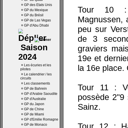
¤
GP des Etats Unis
Tour 10 :
¤
GP du Mexique
¤
GP du Brésil
Magnussen, a
¤
GP de Las Vegas
¤
GP d'Abu Dhabi
peu sur Verst
de 3 second
Saison
graviers mais
2024
19e et dernie
¤
Les écuries et les
la 16e place. 
pilotes
¤
Le calendrier / les
circuits
¤
Les classements
Tour 11 : V
¤
GP de Bahrein
¤
GP d'Arabie Saoudite
possède 2"9 
¤
GP d'Australie
¤
GP du Japon
Sainz.
¤
GP de Chine
¤
GP de Miami
¤
GP d'Emilie Romagne
Tour 12 : Ha
¤
GP de Monaco