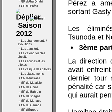
Pérez a amél
¤
GP d'Abu Dhabi
¤
GP du Brésil
sortant Gasly
Saison
Les éliminé
2012
Tsunoda et No
¤
Les changements /
évolutions
3ème part
¤
Les transferts
¤
Le calendrier / les
circuits
La direction
¤
Les écuries et les
pilotes
avait enfrein
¤
Le casque des pilotes
¤
Les classements
dernier tour
¤
GP d'Australie
¤
GP de Malaisie
pénalité car 
¤
GP de Chine
¤
GP de Bahrein
qui aurait pe
¤
GP d'Espagne
¤
GP de Monaco
¤
GP du Canada
Hamilton étai
¤
GP d'Europe