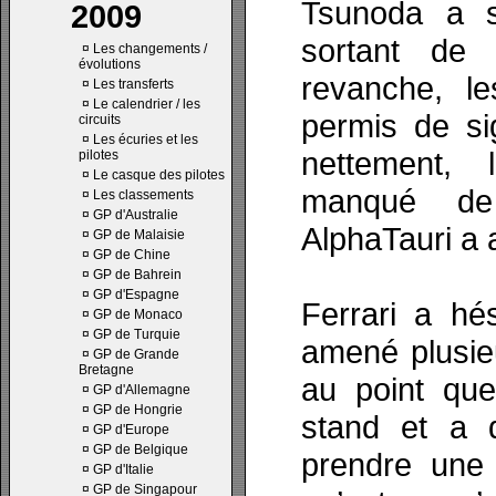
Tsunoda a s
2009
sortant de 
¤
Les changements /
évolutions
revanche, l
¤
Les transferts
¤
Le calendrier / les
permis de si
circuits
¤
Les écuries et les
nettement,
pilotes
¤
Le casque des pilotes
manqué de 
¤
Les classements
¤
GP d'Australie
AlphaTauri a 
¤
GP de Malaisie
¤
GP de Chine
¤
GP de Bahrein
¤
GP d'Espagne
Ferrari a hé
¤
GP de Monaco
¤
GP de Turquie
amené plusie
¤
GP de Grande
Bretagne
au point que
¤
GP d'Allemagne
¤
GP de Hongrie
stand et a
¤
GP d'Europe
¤
GP de Belgique
prendre une 
¤
GP d'Italie
¤
GP de Singapour