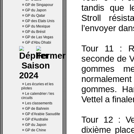
¤
GP de Singapour
tandis que l
¤
GP du Japon
Stroll rési
¤
GP du Qatar
¤
GP des Etats Unis
l’envoyer dans
¤
GP du Mexique
¤
GP du Brésil
¤
GP de Las Vegas
¤
GP d'Abu Dhabi
Tour 11 : R
seconde de Ve
Saison
gommes med
2024
normaleme
¤
Les écuries et les
gommes. Hami
pilotes
¤
Le calendrier / les
Vettel a final
circuits
¤
Les classements
¤
GP de Bahrein
¤
GP d'Arabie Saoudite
Tour 12 : V
¤
GP d'Australie
¤
GP du Japon
dixième plac
¤
GP de Chine