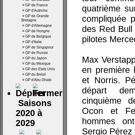
¤
GP de France
quatrième sur
¤
GP d'Autriche
compliquée p
¤
GP de Grande
Bretagne
¤
GP d'Allemagne
des Red Bull 
¤
GP de Hongrie
pilotes Merce
¤
GP de Belgique
¤
GP d'Italie
¤
GP de Singapour
¤
GP de Russie
Max Verstap
¤
GP du Japon
¤
GP du Mexique
en première 
¤
GP des Etats Unis
¤
GP du Brésil
et Norris. P
¤
GP d'Abu Dhabi
départ de
cinquième d
Saisons
Ocon et Fe
2020 à
hommes ont
2029
Sergio Pérez 