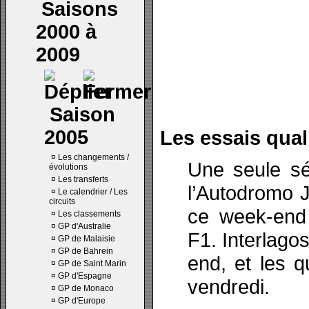
Saisons
2000 à
2009
Saison
2005
Les essais quali
¤
Les changements /
Une seule sé
évolutions
¤
Les transferts
l’Autodromo J
¤
Le calendrier / Les
circuits
ce week-end 
¤
Les classements
¤
GP d'Australie
F1. Interlago
¤
GP de Malaisie
¤
GP de Bahrein
end, et les q
¤
GP de Saint Marin
¤
GP d'Espagne
vendredi.
¤
GP de Monaco
¤
GP d'Europe