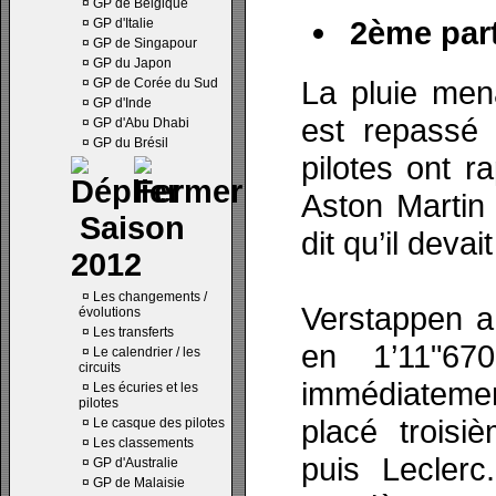
¤
GP de Belgique
2ème part
¤
GP d'Italie
¤
GP de Singapour
¤
GP du Japon
La pluie mena
¤
GP de Corée du Sud
¤
GP d'Inde
est repassé 
¤
GP d'Abu Dhabi
¤
GP du Brésil
pilotes ont r
Aston Martin F
Saison
dit qu’il deva
2012
¤
Les changements /
Verstappen a
évolutions
¤
Les transferts
en 1’11"67
¤
Le calendrier / les
circuits
immédiatemen
¤
Les écuries et les
pilotes
placé trois
¤
Le casque des pilotes
¤
Les classements
puis Leclerc
¤
GP d'Australie
¤
GP de Malaisie