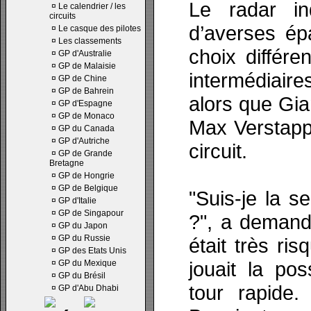
Le radar in
¤
Le calendrier / les
circuits
d’averses épa
¤
Le casque des pilotes
¤
Les classements
choix différe
¤
GP d'Australie
¤
GP de Malaisie
intermédiair
¤
GP de Chine
¤
GP de Bahrein
alors que Gi
¤
GP d'Espagne
¤
GP de Monaco
Max Verstappe
¤
GP du Canada
¤
GP d'Autriche
circuit.
¤
GP de Grande
Bretagne
¤
GP de Hongrie
¤
GP de Belgique
"Suis-je la s
¤
GP d'Italie
¤
GP de Singapour
?", a demandé
¤
GP du Japon
¤
GP du Russie
était très ri
¤
GP des Etats Unis
jouait la pos
¤
GP du Mexique
¤
GP du Brésil
tour rapide
¤
GP d'Abu Dhabi