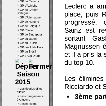
¤
GP du Canada
Leclerc a am
¤
GP d'Autriche
¤
GP de Grande
place, puis R
Bretagne
¤
GP d'Allemagne
progressé,
¤
GP de Hongrie
¤
GP de Belgique
Sainz est re
¤
GP d'Italie
¤
GP de Singapour
sortant Ga
¤
GP du Japon
¤
GP du Russie
Magnussen éta
¤
GP des Etats Unis
¤
GP du Brésil
et il a pris l
¤
GP d'Abu Dhabi
du top 10.
Saison
Les éliminés 
2015
Ricciardo et St
¤
Les écuries et les
pilotes
3ème part
¤
Les changements /
évolutions
¤
Les transferts