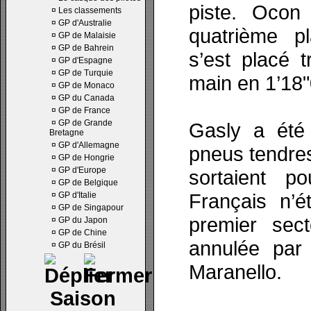
piste. Ocon
¤
Les classements
¤
GP d'Australie
quatrième p
¤
GP de Malaisie
¤
GP de Bahrein
s’est placé t
¤
GP d'Espagne
¤
GP de Turquie
main en 1’18"
¤
GP de Monaco
¤
GP du Canada
¤
GP de France
¤
GP de Grande
Gasly a été
Bretagne
¤
GP d'Allemagne
pneus tendres
¤
GP de Hongrie
¤
GP d'Europe
sortaient p
¤
GP de Belgique
Français n’é
¤
GP d'Italie
¤
GP de Singapour
premier sec
¤
GP du Japon
¤
GP de Chine
annulée par
¤
GP du Brésil
Maranello.
Saison