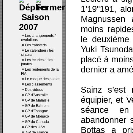
1’19"191, alo
Saison
Magnussen a
2007
moins rapide
¤
Les changements /
le deuxième 
évolutions
¤
Les transferts
Yuki Tsunoda 
¤
Le calendrier / les
circuits
placé à moins
¤
Les écuries et les
pilotes
dernier a amé
¤
Les réglements de la
FIA
¤
Le casque des pilotes
¤
Les classements
Sainz s’est
¤
Des vidéos
¤
GP d'Australie
équipier, et V
¤
GP de Malaisie
¤
GP de Bahrein
séance en
¤
GP d'Espagne
¤
GP de Monaco
abandonner so
¤
GP du Canada
¤
GP des USA
Bottas a pri
¤
GP de France