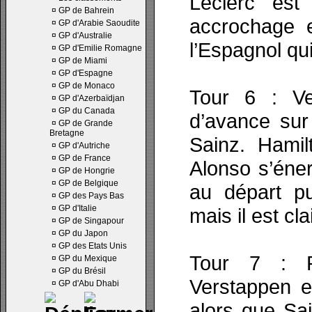
Leclerc es
¤
GP de Bahrein
accrochage e
¤
GP d'Arabie Saoudite
¤
GP d'Australie
l’Espagnol qu
¤
GP d'Emilie Romagne
¤
GP de Miami
¤
GP d'Espagne
¤
GP de Monaco
Tour 6 : Ve
¤
GP d'Azerbaïdjan
¤
GP du Canada
d’avance sur
¤
GP de Grande
Bretagne
Sainz. Hami
¤
GP d'Autriche
¤
GP de France
Alonso s’éner
¤
GP de Hongrie
¤
GP de Belgique
au départ pu
¤
GP des Pays Bas
¤
GP d'Italie
mais il est cla
¤
GP de Singapour
¤
GP du Japon
¤
GP des Etats Unis
Tour 7 : R
¤
GP du Mexique
¤
GP du Brésil
Verstappen e
¤
GP d'Abu Dhabi
alors que Sai