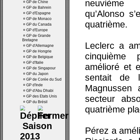
neuvième 
¤
GP de Chine
¤
GP de Bahrein
qu’Alonso s’e
¤
GP d'Espagne
¤
GP de Monaco
quatrième.
¤
GP du Canada
¤
GP d'Europe
¤
GP de Grande
Bretagne
Leclerc a am
¤
GP d'Allemagne
¤
GP de Hongrie
cinquième 
¤
GP de Belgique
¤
GP d'Italie
amélioré et 
¤
GP de Singapour
¤
GP du Japon
sentait de 
¤
GP de Corée du Sud
¤
GP d'Inde
Magnussen a
¤
GP d'Abu Dhabi
secteur abso
¤
GP des Etats Unis
¤
GP du Brésil
quatrième pla
Saison
Pérez a améli
2013