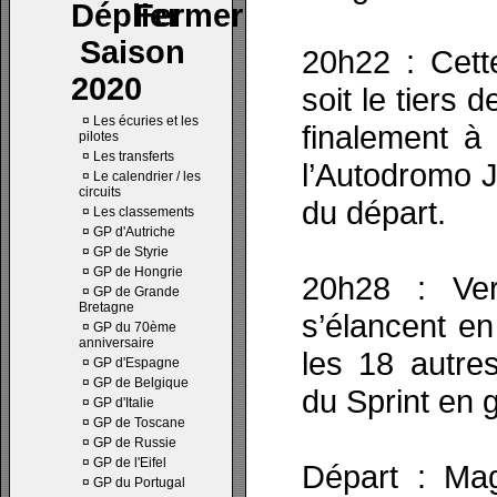
Saison
20h22 : Cett
2020
soit le tiers
¤
Les écuries et les
finalement à 
pilotes
¤
Les transferts
l’Autodromo 
¤
Le calendrier / les
circuits
du départ.
¤
Les classements
¤
GP d'Autriche
¤
GP de Styrie
¤
GP de Hongrie
20h28 : Ver
¤
GP de Grande
Bretagne
s’élancent e
¤
GP du 70ème
anniversaire
les 18 autres
¤
GP d'Espagne
¤
GP de Belgique
du Sprint en
¤
GP d'Italie
¤
GP de Toscane
¤
GP de Russie
¤
GP de l'Eifel
Départ : Ma
¤
GP du Portugal