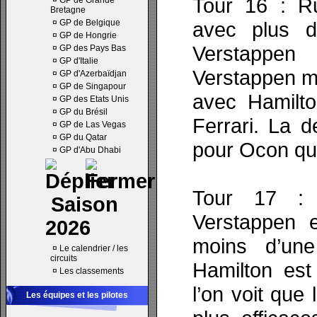
Tour 16 : Ru
¤
GP de Grande
Bretagne
¤
GP de Belgique
avec plus d
¤
GP de Hongrie
Verstappe
¤
GP des Pays Bas
¤
GP d'Italie
Verstappen m
¤
GP d'Azerbaïdjan
¤
GP de Singapour
avec Hamilto
¤
GP des Etats Unis
¤
GP du Brésil
Ferrari. La 
¤
GP de Las Vegas
¤
GP du Qatar
pour Ocon qui
¤
GP d'Abu Dhabi
Tour 17 : 
Saison
Verstappen 
2026
moins d’un
¤
Le calendrier / les
circuits
Hamilton est 
¤
Les classements
l’on voit que
Les équipes et les pilotes