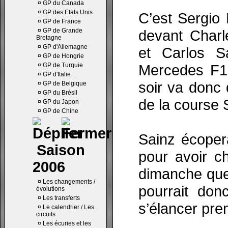
¤
GP du Canada
¤
GP des Etats Unis
C’est Sergio
¤
GP de France
¤
GP de Grande
devant Charl
Bretagne
¤
GP d'Allemagne
et Carlos Sa
¤
GP de Hongrie
¤
GP de Turquie
Mercedes F1
¤
GP d'Italie
soir va donc 
¤
GP de Belgique
¤
GP du Brésil
de la course 
¤
GP du Japon
¤
GP de Chine
Sainz écoper
Saison
pour avoir c
2006
dimanche que l
¤
Les changements /
pourrait don
évolutions
¤
Les transferts
s’élancer pre
¤
Le calendrier / Les
circuits
¤
Les écuries et les