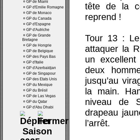
¤
GP de Miami
tête de la c
¤
GP d'Emilie Romagne
¤
GP de Monaco
reprend !
¤
GP du Canada
¤
GP d'Espagne
¤
GP d'Autriche
Tour 13 : L
¤
GP de Grande
Bretagne
¤
GP de Hongrie
attaquer la R
¤
GP de Belgique
un excellent
¤
GP des Pays Bas
¤
GP d'Italie
deux homme
¤
GP d'Azerbaïdjan
¤
GP de Singapour
jusqu’au vira
¤
GP des Etats Unis
¤
GP du Mexique
la main. Ham
¤
GP du Brésil
¤
GP de Las Vegas
niveau de 
¤
GP du Qatar
¤
GP d'Abu Dhabi
drapeau jaun
l’arrêt.
Saison