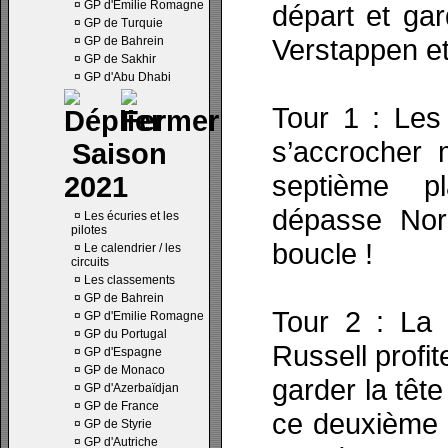
¤
GP d'Emilie Romagne
départ et gar
¤
GP de Turquie
Verstappen et
¤
GP de Bahrein
¤
GP de Sakhir
¤
GP d'Abu Dhabi
Tour 1 : Les 
s’accrocher 
Saison
septième p
2021
dépasse Norr
¤
Les écuries et les
pilotes
boucle !
¤
Le calendrier / les
circuits
¤
Les classements
¤
GP de Bahrein
Tour 2 : La 
¤
GP d'Emilie Romagne
¤
GP du Portugal
Russell profi
¤
GP d'Espagne
¤
GP de Monaco
garder la têt
¤
GP d'Azerbaïdjan
¤
GP de France
ce deuxième 
¤
GP de Styrie
¤
GP d'Autriche