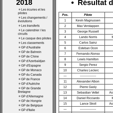
2018
Résultat d
¤
Les écuries et les
pilotes
Pos.
Pilote
¤
Les changements /
1
Kevin Magnussen
évolutions
¤
Les transferts
2
Max Verstappen
¤
Le calendrier / les
3
George Russell
circuits
4
Lando Norris
¤
Le casque des pilotes
5
Carlos Sainz
¤
Les classements
¤
GP d'Australie
6
Esteban Ocon
¤
GP de Bahrein
7
Fernando Alonso
¤
GP de Chine
8
Lewis Hamilton
¤
GP d'Azerbaïdjan
9
Sergio Perez
¤
GP d'Espagne
¤
GP de Monaco
10
Charles Leclerc
¤
GP du Canada
—
----------------
¤
GP de France
11
Alexander Albon
¤
GP d'Autriche
12
Pierre Gasly
¤
GP de Grande
Bretagne
13
Sebastian Vettel
As
¤
GP d'Allemagne
14
Daniel Ricciardo
¤
GP de Hongrie
15
Lance Stroll
As
¤
GP de Belgique
—
----------------
¤
GP d'Italie