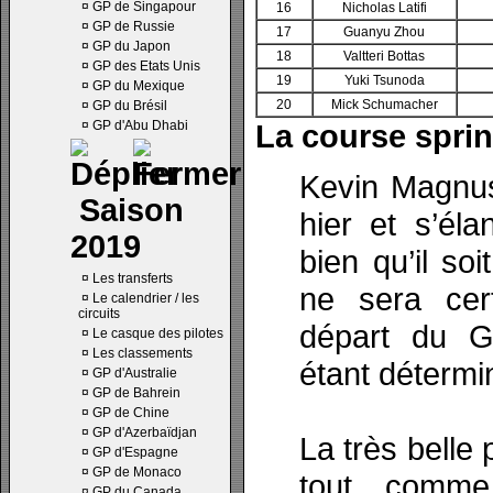
¤
GP de Singapour
16
Nicholas Latifi
¤
GP de Russie
17
Guanyu Zhou
¤
GP du Japon
18
Valtteri Bottas
¤
GP des Etats Unis
19
Yuki Tsunoda
¤
GP du Mexique
20
Mick Schumacher
¤
GP du Brésil
¤
GP d'Abu Dhabi
La course sprin
Kevin Magnus
Saison
hier et s’él
2019
bien qu’il so
¤
Les transferts
ne sera cer
¤
Le calendrier / les
circuits
départ du Gr
¤
Le casque des pilotes
¤
Les classements
étant détermin
¤
GP d'Australie
¤
GP de Bahrein
¤
GP de Chine
¤
GP d'Azerbaïdjan
La très belle
¤
GP d'Espagne
¤
GP de Monaco
tout comme
¤
GP du Canada