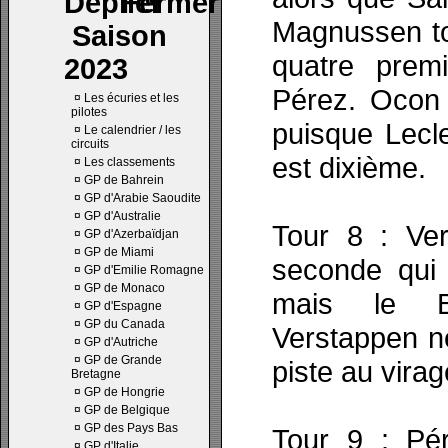
Magnussen to
Saison
quatre premi
2023
Pérez. Ocon 
¤
Les écuries et les
pilotes
puisque Lecle
¤
Le calendrier / les
circuits
est dixième.
¤
Les classements
¤
GP de Bahrein
¤
GP d'Arabie Saoudite
¤
GP d'Australie
Tour 8 : Ver
¤
GP d'Azerbaïdjan
¤
GP de Miami
seconde qui 
¤
GP d'Emilie Romagne
¤
GP de Monaco
mais le Br
¤
GP d'Espagne
¤
GP du Canada
Verstappen ne
¤
GP d'Autriche
¤
GP de Grande
piste au virag
Bretagne
¤
GP de Hongrie
¤
GP de Belgique
¤
GP des Pays Bas
Tour 9 : Pé
¤
GP d'Italie