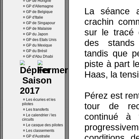
¤
GP de Hongrie
¤
GP d'Allemagne
La séance a
¤
GP de Belgique
¤
GP d'Italie
crachin comm
¤
GP de Singapour
¤
GP de Malaisie
sur le tracé 
¤
GP du Japon
¤
GP des Etats Unis
des stands 
¤
GP du Mexique
tandis que p
¤
GP du Brésil
¤
GP d'Abu Dhabi
piste à part 
Haas, la tens
Saison
2017
Pérez est re
¤
Les écuries et les
tour de re
pilotes
¤
Les transferts
continué à 
¤
Le calendrier / les
circuits
progressiveme
¤
Le casque des pilotes
¤
Les classements
conditions de
¤
GP d'Australie