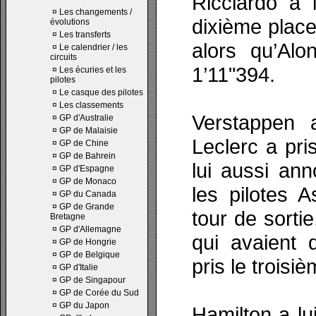
Ricciardo a 
¤
Les changements /
dixième place
évolutions
¤
Les transferts
alors qu’Al
¤
Le calendrier / les
circuits
1’11"394.
¤
Les écuries et les
pilotes
¤
Le casque des pilotes
¤
Les classements
Verstappen 
¤
GP d'Australie
¤
GP de Malaisie
Leclerc a pri
¤
GP de Chine
¤
GP de Bahrein
lui aussi ann
¤
GP d'Espagne
¤
GP de Monaco
les pilotes 
¤
GP du Canada
¤
GP de Grande
tour de sorti
Bretagne
¤
GP d'Allemagne
qui avaient 
¤
GP de Hongrie
¤
GP de Belgique
pris le troisi
¤
GP d'Italie
¤
GP de Singapour
¤
GP de Corée du Sud
¤
GP du Japon
Hamilton a lu