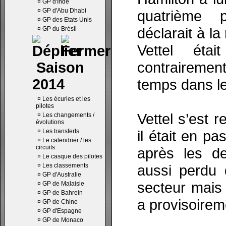
¤
GP d'Inde
¤
GP d'Abu Dhabi
quatrième 
¤
GP des Etats Unis
déclarait à la
¤
GP du Brésil
Vettel éta
contrairement
Saison
2014
temps dans le
¤
Les écuries et les
pilotes
Vettel s’est 
¤
Les changements /
évolutions
¤
Les transferts
il était en p
¤
Le calendrier / les
circuits
après les de
¤
Le casque des pilotes
¤
Les classements
aussi perdu 
¤
GP d'Australie
secteur mais 
¤
GP de Malaisie
¤
GP de Bahrein
a provisoirem
¤
GP de Chine
¤
GP d'Espagne
¤
GP de Monaco