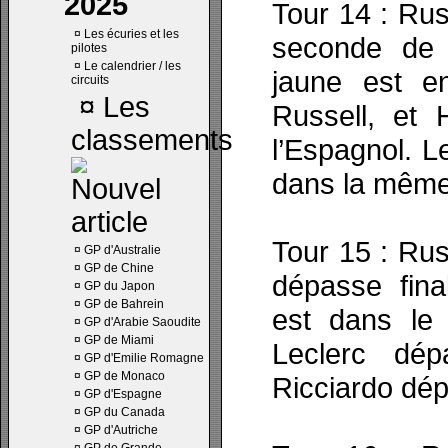
2025
Tour 14 : Rus
¤
Les écuries et les
seconde de 
pilotes
¤
Le calendrier / les
jaune est e
circuits
¤
Les
Russell, et 
classements
l’Espagnol. L
dans la même
Tour 15 : Rus
¤
GP d'Australie
¤
GP de Chine
dépasse fina
¤
GP du Japon
¤
GP de Bahrein
est dans le 
¤
GP d'Arabie Saoudite
¤
GP de Miami
Leclerc dé
¤
GP d'Emilie Romagne
¤
GP de Monaco
Ricciardo dép
¤
GP d'Espagne
¤
GP du Canada
¤
GP d'Autriche