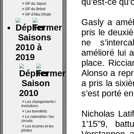
qu’est-ce qu’o
¤
GP du Japon
¤
GP du Brésil
¤
GP d'Abu Dhabi
Gasly a amél
pris le deuxi
Saisons
ne s’interc
2010 à
amélioré lui 
2019
place. Riccia
Alonso a repr
a pris la sixi
Saison
2010
s’est porté en
¤
Les changements /
évolutions
Nicholas Lati
¤
Les transferts
¤
Le calendrier / les
circuits
1’15"9, bat
¤
Les écuries et les
pilotes
Verstappen a