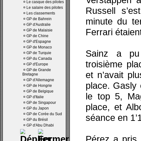
¤
Le casque des pilotes
¤
Le salaire des pilotes
Russell s’es
¤
Les classements
minute du te
¤
GP de Bahrein
¤
GP d'Australie
Ferrari étaien
¤
GP de Malaisie
¤
GP de Chine
¤
GP d'Espagne
¤
GP de Monaco
Sainz a pu
¤
GP de Turquie
¤
GP du Canada
troisième pl
¤
GP d'Europe
¤
GP de Grande
et n’avait pl
Bretagne
¤
GP d'Allemagne
place. Gasly
¤
GP de Hongrie
¤
GP de Belgique
le top 5, Ma
¤
GP d'Italie
¤
GP de Singapour
place, et Alb
¤
GP du Japon
¤
GP de Corée du Sud
séance en 1’
¤
GP du Brésil
¤
GP d'Abu Dhabi
Pérez a pris