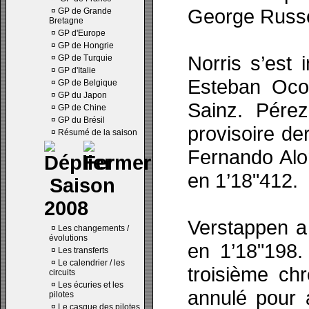
George Russel
¤
GP de Grande
Bretagne
¤
GP d'Europe
¤
GP de Hongrie
Norris s’est i
¤
GP de Turquie
¤
GP d'Italie
Esteban Ocon
¤
GP de Belgique
¤
GP du Japon
Sainz. Pére
¤
GP de Chine
¤
GP du Brésil
provisoire de
¤
Résumé de la saison
Fernando Alo
en 1’18"412.
Saison
2008
Verstappen a
¤
Les changements /
évolutions
en 1’18"198.
¤
Les transferts
¤
Le calendrier / les
troisième ch
circuits
¤
Les écuries et les
annulé pour 
pilotes
¤
Le casque des pilotes