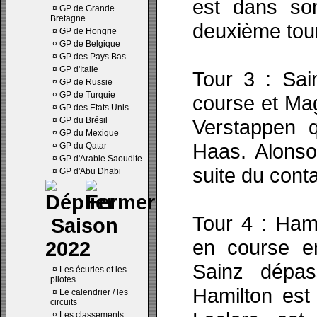
est dans son
¤
GP de Grande
Bretagne
deuxième tour
¤
GP de Hongrie
¤
GP de Belgique
¤
GP des Pays Bas
¤
GP d'Italie
Tour 3 : Sai
¤
GP de Russie
¤
GP de Turquie
course et Ma
¤
GP des Etats Unis
¤
GP du Brésil
Verstappen q
¤
GP du Mexique
Haas. Alonso
¤
GP du Qatar
¤
GP d'Arabie Saoudite
suite du cont
¤
GP d'Abu Dhabi
Tour 4 : Hami
Saison
en course en
2022
Sainz dépas
¤
Les écuries et les
pilotes
Hamilton est
¤
Le calendrier / les
circuits
¤
Les classements