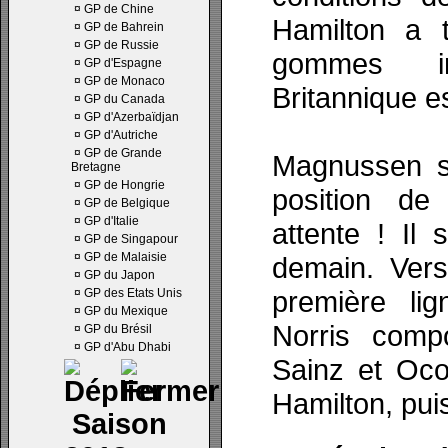
¤
GP de Chine
Hamilton a t
¤
GP de Bahrein
¤
GP de Russie
gommes in
¤
GP d'Espagne
¤
GP de Monaco
Britannique e
¤
GP du Canada
¤
GP d'Azerbaïdjan
¤
GP d'Autriche
¤
GP de Grande
Magnussen s
Bretagne
¤
GP de Hongrie
position de
¤
GP de Belgique
¤
GP d'Italie
attente ! Il 
¤
GP de Singapour
¤
GP de Malaisie
demain. Ver
¤
GP du Japon
première li
¤
GP des Etats Unis
¤
GP du Mexique
Norris comp
¤
GP du Brésil
¤
GP d'Abu Dhabi
Sainz et Oco
Hamilton, pui
Saison