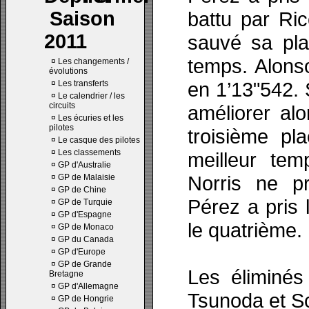
Saison
battu par Ric
2011
sauvé sa pla
temps. Alonso
¤
Les changements /
évolutions
en 1’13"542.
¤
Les transferts
¤
Le calendrier / les
circuits
améliorer al
¤
Les écuries et les
pilotes
troisième pl
¤
Le casque des pilotes
¤
Les classements
meilleur te
¤
GP d'Australie
Norris ne p
¤
GP de Malaisie
¤
GP de Chine
Pérez a pris 
¤
GP de Turquie
¤
GP d'Espagne
le quatrième.
¤
GP de Monaco
¤
GP du Canada
¤
GP d'Europe
¤
GP de Grande
Les éliminés 
Bretagne
¤
GP d'Allemagne
Tsunoda et S
¤
GP de Hongrie