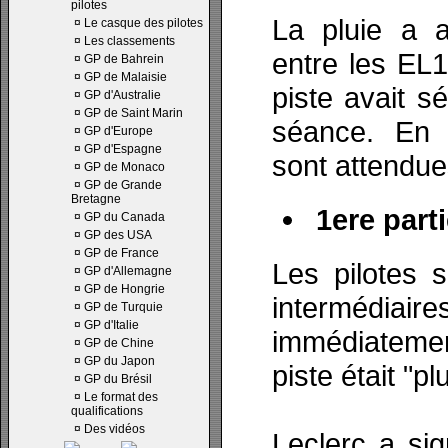
pilotes
La pluie a ar
¤
Le casque des pilotes
¤
Les classements
entre les EL1 
¤
GP de Bahrein
¤
GP de Malaisie
piste avait 
¤
GP d'Australie
¤
GP de Saint Marin
séance. En 
¤
GP d'Europe
¤
GP d'Espagne
sont attendues
¤
GP de Monaco
¤
GP de Grande
Bretagne
1ere parti
¤
GP du Canada
¤
GP des USA
¤
GP de France
Les pilotes
¤
GP d'Allemagne
¤
GP de Hongrie
interméd
¤
GP de Turquie
¤
GP d'Italie
immédiatemen
¤
GP de Chine
¤
GP du Japon
piste était "pl
¤
GP du Brésil
¤
Le format des
qualifications
¤
Des vidéos
Leclerc a si