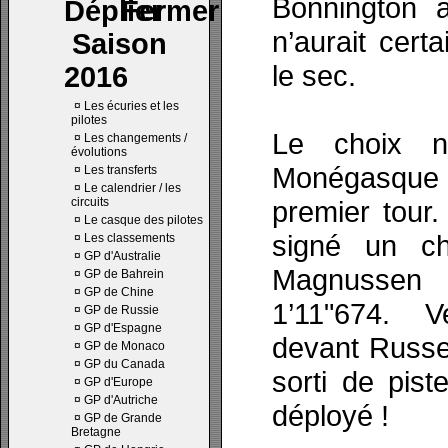
Bonnington 
n’aurait cert
Saison
le sec.
2016
¤
Les écuries et les
pilotes
Le choix n
¤
Les changements /
évolutions
Monégasque 
¤
Les transferts
¤
Le calendrier / les
circuits
premier tour.
¤
Le casque des pilotes
signé un ch
¤
Les classements
¤
GP d'Australie
Magnussen
¤
GP de Bahrein
¤
GP de Chine
1’11"674. V
¤
GP de Russie
¤
GP d'Espagne
devant Russel
¤
GP de Monaco
¤
GP du Canada
sorti de pis
¤
GP d'Europe
¤
GP d'Autriche
déployé !
¤
GP de Grande
Bretagne