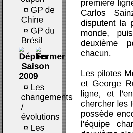
première lign
¤
GP de
Carlos Sai
Chine
disputent la
¤
GP du
monde, puis
Brésil
deuxième p
chacun.
Saison
Les pilotes 
2009
et George Ru
¤
Les
ligne, et l’
changements
chercher les F
/
possède enco
évolutions
l’équipe ch
¤
Les