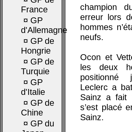
champion 
France
erreur lors 
¤
GP
hommes n’ét
d'Allemagne
neufs.
¤
GP de
Hongrie
Ocon et Vett
¤
GP de
les deux h
Turquie
positionné 
¤
GP
Leclerc a ba
d'Italie
Sainz a fait
¤
GP de
s’est placé e
Chine
Sainz.
¤
GP du