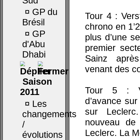
Sud
¤
GP du
Tour 4 : Vers
Brésil
chrono en 1’
¤
GP
plus d’une s
d'Abu
premier sect
Dhabi
Sainz aprè
venant des c
Saison
Tour 5 : V
2011
d’avance sur
¤
Les
sur Leclerc
changements
nouveau de 
/
Leclerc. La 
évolutions