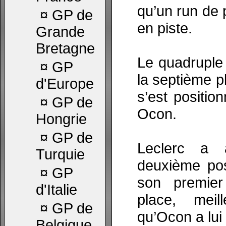
qu’un run de 
¤
GP de
en piste.
Grande
Bretagne
Le quadruple
¤
GP
la septième p
d'Europe
s’est positio
¤
GP de
Ocon.
Hongrie
¤
GP de
Leclerc a 
Turquie
deuxième pos
¤
GP
son premier
d'Italie
place, meil
¤
GP de
qu’Ocon a lui
Belgique