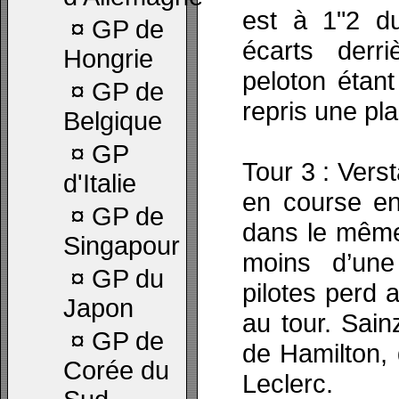
est à 1"2 d
¤
GP de
écarts derr
Hongrie
peloton étant
¤
GP de
repris une pl
Belgique
¤
GP
Tour 3 : Vers
d'Italie
en course en
¤
GP de
dans le même
Singapour
moins d’un
¤
GP du
pilotes perd
Japon
au tour. Sai
¤
GP de
de Hamilton, 
Corée du
Leclerc.