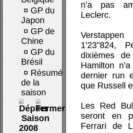
n’a pas amé
¤
GP du
Leclerc.
Japon
¤
GP de
Verstappe
Chine
1’23"824, 
¤
GP du
dixièmes de
Brésil
Hamilton n’a
¤
Résumé
dernier run 
de la
que Russell e
saison
Les Red Bul
seront en p
Saison
Ferrari de L
2008