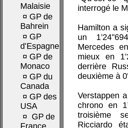
Malaisie
interrogé le M
¤
GP de
Bahrein
Hamilton a si
¤
GP
un 1’24"69
d'Espagne
Mercedes en 
mieux en 1’
¤
GP de
Monaco
derrière Rus
deuxième à 0
¤
GP du
Canada
Verstappen a 
¤
GP des
chrono en 1
USA
troisième s
¤
GP de
Ricciardo ét
France