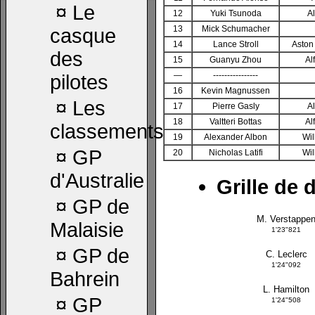
¤
Le
12
Yuki Tsunoda
A
13
Mick Schumacher
casque
14
Lance Stroll
Aston
des
15
Guanyu Zhou
Al
—
----------------
pilotes
16
Kevin Magnussen
¤
Les
17
Pierre Gasly
A
18
Valtteri Bottas
Al
classements
19
Alexander Albon
Wi
¤
GP
20
Nicholas Latifi
Wi
d'Australie
Grille de 
¤
GP de
M. Verstappe
Malaisie
1'23"821
¤
GP de
C. Leclerc
1'24"092
Bahrein
L. Hamilton
¤
GP
1'24"508