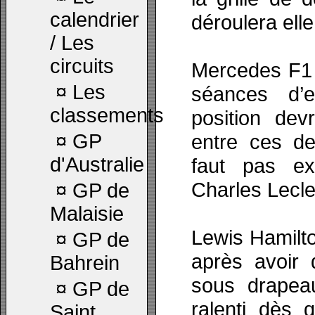
calendrier
déroulera ell
/ Les
circuits
Mercedes F1 
¤
Les
séances d’e
classements
position dev
¤
GP
entre ces d
d'Australie
faut pas exc
Charles Lecle
¤
GP de
Malaisie
Lewis Hamilt
¤
GP de
après avoir
Bahrein
sous drapea
¤
GP de
ralenti dès q
Saint