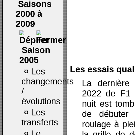
Saisons
2000 à
2009
Saison
2005
Les essais quali
¤
Les
changements
La dernière 
/
2022 de F1 
évolutions
nuit est tom
¤
Les
de débuter 
transferts
roulage à ple
¤
Le
la grille de 