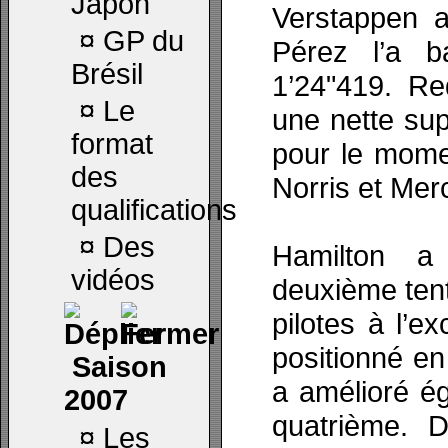
Japon
Verstappen a
¤
GP du
Pérez l’a b
Brésil
1’24"419. Re
¤
Le
une nette sup
format
pour le mome
des
Norris et Mer
qualifications
¤
Des
Hamilton a
vidéos
deuxième tent
pilotes à l’e
positionné en
Saison
a amélioré ég
2007
quatrième. 
¤
Les