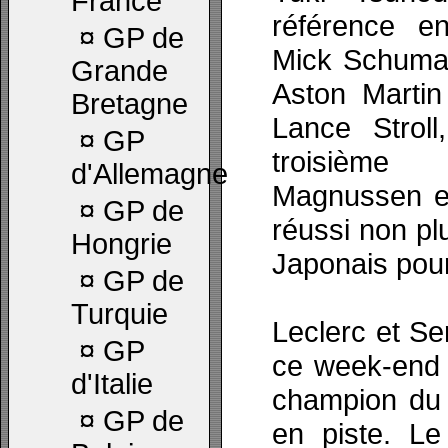
France
référence e
¤
GP de
Mick Schumac
Grande
Aston Martin
Bretagne
Lance Strol
¤
GP
troisième
d'Allemagne
Magnussen et
¤
GP de
réussi non p
Hongrie
Japonais pour
¤
GP de
Turquie
Leclerc et Se
¤
GP
ce week-end l
d'Italie
champion du 
¤
GP de
en piste. Le