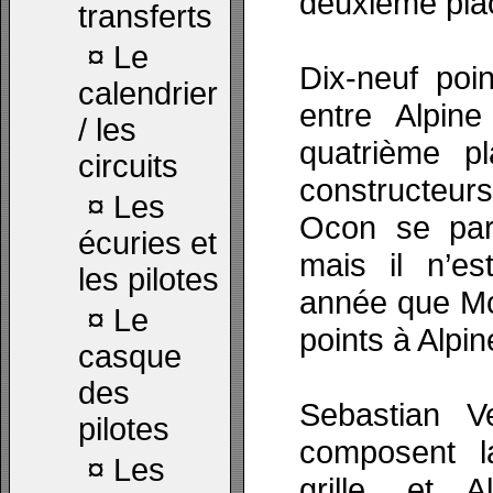
deuxième pla
transferts
¤
Le
Dix-neuf poin
calendrier
entre Alpin
/ les
quatrième p
circuits
constructeur
¤
Les
Ocon se part
écuries et
mais il n’es
les pilotes
année que Mc
¤
Le
points à Alpin
casque
des
Sebastian V
pilotes
composent l
¤
Les
grille, et 