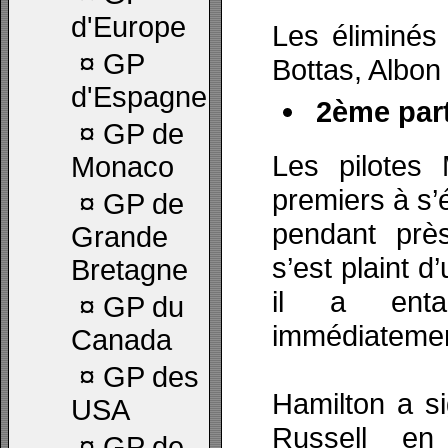
d'Europe
Les éliminés
¤
GP
Bottas, Albon e
d'Espagne
2ème part
¤
GP de
Les pilotes
Monaco
premiers à s’é
¤
GP de
pendant prè
Grande
s’est plaint 
Bretagne
il a ent
¤
GP du
immédiatemen
Canada
¤
GP des
Hamilton a s
USA
Russell en
¤
GP de