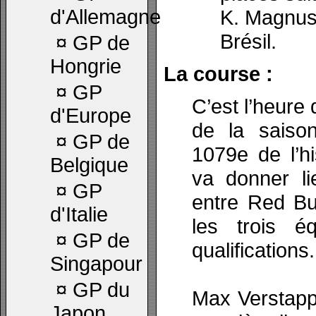
d'Allemagne
K. Magnus
Brésil.
¤
GP de
Hongrie
La course :
¤
GP
C’est l’heure
d'Europe
de la saiso
¤
GP de
1079e de l’hi
Belgique
va donner li
¤
GP
entre Red Bu
d'Italie
les trois é
¤
GP de
qualifications.
Singapour
¤
GP du
Max Verstapp
Japon