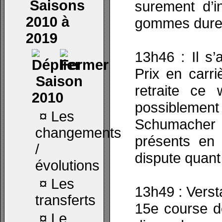
Saisons
surement d’i
2010 à
gommes dure
2019
13h46 : Il s
Prix en carri
Saison
retraite ce
2010
possiblement
¤
Les
Schumacher e
changements
présents en
/
dispute quant
évolutions
¤
Les
13h49 : Verst
transferts
15e course de
¤
Le