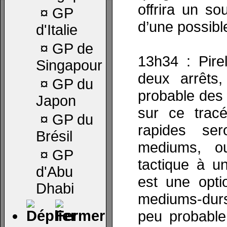
offrira un so
¤
GP
d’une possibl
d'Italie
¤
GP de
13h34 : Pirel
Singapour
deux arrêts,
¤
GP du
probable des 
Japon
sur ce tracé
¤
GP du
rapides se
Brésil
mediums, o
¤
GP
tactique à u
d'Abu
est une opti
Dhabi
mediums-durs
peu probable.