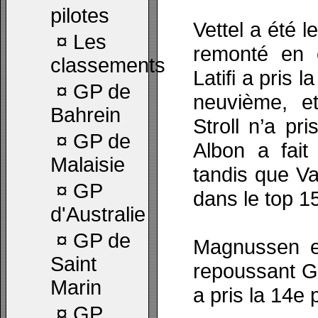
pilotes
Vettel a été l
¤
Les
remonté en 
classements
Latifi a pris
¤
GP de
neuvième, e
Bahrein
Stroll n’a pr
¤
GP de
Albon a fait
Malaisie
tandis que Va
¤
GP
dans le top 1
d'Australie
¤
GP de
Magnussen e
Saint
repoussant G
Marin
a pris la 14e 
¤
GP