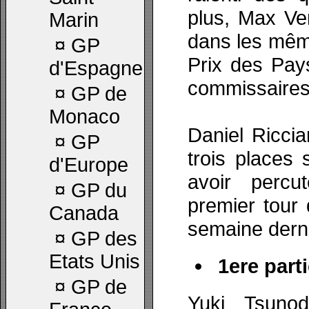
plus, Max Ve
Marin
dans les mêm
¤
GP
Prix des Pay
d'Espagne
commissaires
¤
GP de
Monaco
Daniel Ricci
¤
GP
trois places 
d'Europe
avoir perc
¤
GP du
premier tour 
Canada
semaine dern
¤
GP des
Etats Unis
1ere parti
¤
GP de
Yuki Tsuno