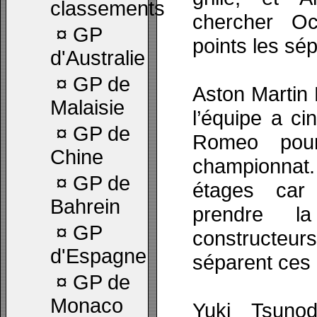
classements
chercher O
¤
GP
points les sép
d'Australie
¤
GP de
Aston Martin 
Malaisie
l’équipe a ci
¤
GP de
Romeo pou
Chine
championnat.
¤
GP de
étages car
Bahrein
prendre l
¤
GP
constructe
d'Espagne
séparent ces
¤
GP de
Monaco
Yuki Tsuno