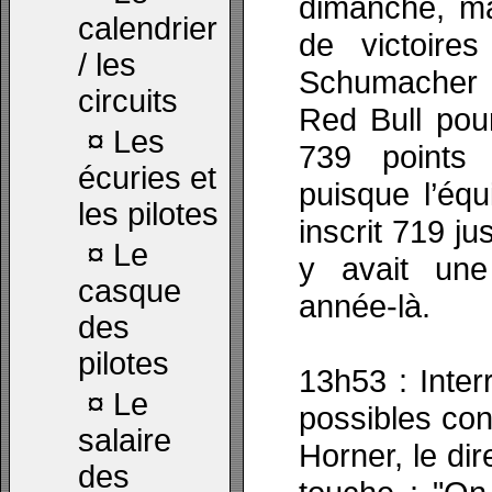
dimanche, ma
calendrier
de victoire
/ les
Schumacher e
circuits
Red Bull pou
¤
Les
739 points
écuries et
puisque l’éq
les pilotes
inscrit 719 jus
¤
Le
y avait un
casque
année-là.
des
pilotes
13h53 : Inte
¤
Le
possibles con
salaire
Horner, le di
des