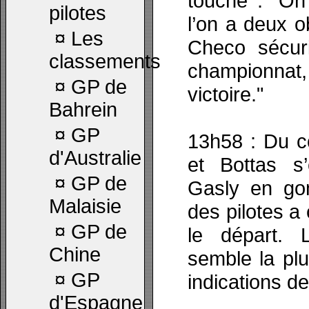
touche : "On 
pilotes
l’on a deux o
¤
Les
Checo sécur
classements
championna
¤
GP de
victoire."
Bahrein
¤
GP
13h58 : Du 
d'Australie
et Bottas s
¤
GP de
Gasly en go
Malaisie
des pilotes 
¤
GP de
le départ. 
Chine
semble la pl
¤
GP
indications de 
d'Espagne