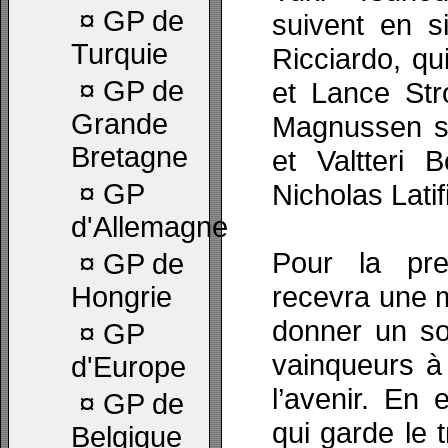
¤
GP de
suivent en s
Turquie
Ricciardo, qu
¤
GP de
et Lance Str
Grande
Magnussen su
Bretagne
et Valtteri 
¤
GP
Nicholas Latifi
d'Allemagne
Pour la pre
¤
GP de
recevra une m
Hongrie
donner un so
¤
GP
vainqueurs à 
d'Europe
l’avenir. En 
¤
GP de
qui garde le t
Belgique