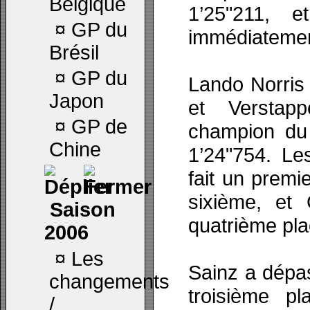
Belgique
1’25"211, e
¤
GP du
immédiatemen
Brésil
¤
GP du
Lando Norris 
Japon
et Verstap
¤
GP de
champion du
Chine
1’24"754. Le
fait un premi
sixième, et
Saison
quatrième pla
2006
¤
Les
Sainz a dépa
changements
troisième p
/