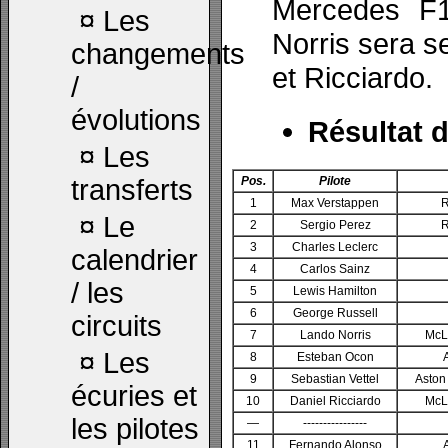
Mercedes F1
¤
Les
Norris sera s
changements
et Ricciardo.
/
évolutions
Résultat d
¤
Les
transferts
Pos.
Pilote
1
Max Verstappen
R
¤
Le
2
Sergio Perez
R
3
Charles Leclerc
calendrier
4
Carlos Sainz
/ les
5
Lewis Hamilton
6
George Russell
circuits
7
Lando Norris
McL
¤
Les
8
Esteban Ocon
9
Sebastian Vettel
Aston
écuries et
10
Daniel Ricciardo
McL
les pilotes
—
----------------
11
Fernando Alonso