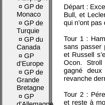
¤
GP de
Départ : Exce
Monaco
Bull, et Lecl
qui n’ont pas
¤
GP de
Turquie
Tour 1 : Ham
¤
GP du
sans passer p
Canada
et Russell s’
¤
GP
Ocon. Strol
d'Europe
gagné deux 
¤
GP de
revanche dern
Grande
Bretagne
Tour 2 : Pér
¤
GP
et reste à m
d'Allemagne