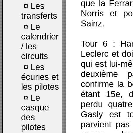
que la Ferra
¤
Les
Norris et p
transferts
Sainz.
¤
Le
calendrier
Tour 6 : Ham
/ les
Leclerc et do
circuits
qui est lui-m
¤
Les
deuxième p
écuries et
confirme la 
les pilotes
étant 15e, 
¤
Le
perdu quatre
casque
Gasly est t
des
parvient pas 
pilotes