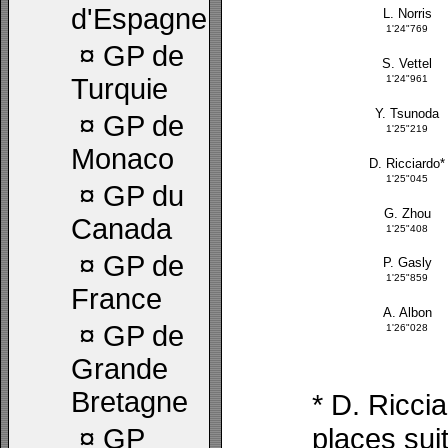
d'Espagne
L. Norris
1'24"769
¤
GP de
S. Vettel
Turquie
1'24"961
Y. Tsunoda
¤
GP de
1'25"219
Monaco
D. Ricciardo*
1'25"045
¤
GP du
G. Zhou
Canada
1'25"408
¤
GP de
P. Gasly
1'25"859
France
A. Albon
¤
GP de
1'26"028
Grande
Bretagne
* D. Ricci
places sui
¤
GP