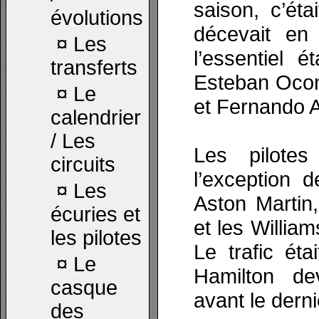
saison, c’ét
évolutions
décevait en
¤
Les
l’essentiel é
transferts
Esteban Ocon
¤
Le
et Fernando A
calendrier
/ Les
Les pilotes
circuits
l’exception 
¤
Les
Aston Martin
écuries et
et les Willia
les pilotes
Le trafic éta
¤
Le
Hamilton de
casque
avant le derni
des