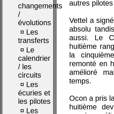
autres pilotes
changements
/
Vettel a sign
évolutions
absolu tandis
¤
Les
aussi. Le 
transferts
huitième rang
¤
Le
la cinquièm
calendrier
remonté en h
/ les
amélioré ma
circuits
temps.
¤
Les
écuries et
Ocon a pris l
les pilotes
huitième dev
¤
Les