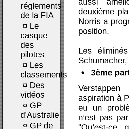
aussi amél
réglements
deuxième pla
de la FIA
Norris a prog
¤
Le
position.
casque
des
Les éliminés
pilotes
Schumacher, S
¤
Les
3ème part
classements
¤
Des
Verstappen
vidéos
aspiration à 
¤
GP
eu un probl
d'Australie
n’est pas par
¤
GP de
"Qu’est-ce 