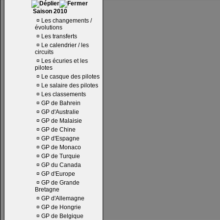
Saison 2010
¤
Les changements /
évolutions
¤
Les transferts
¤
Le calendrier / les
circuits
¤
Les écuries et les
pilotes
¤
Le casque des pilotes
¤
Le salaire des pilotes
¤
Les classements
¤
GP de Bahrein
¤
GP d'Australie
¤
GP de Malaisie
¤
GP de Chine
¤
GP d'Espagne
¤
GP de Monaco
¤
GP de Turquie
¤
GP du Canada
¤
GP d'Europe
¤
GP de Grande
Bretagne
¤
GP d'Allemagne
¤
GP de Hongrie
¤
GP de Belgique