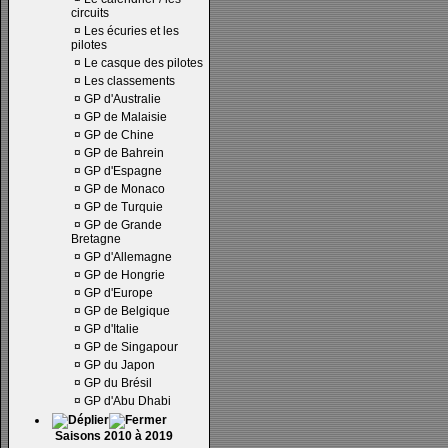
circuits
¤
Les écuries et les
pilotes
¤
Le casque des pilotes
¤
Les classements
¤
GP d'Australie
¤
GP de Malaisie
¤
GP de Chine
¤
GP de Bahrein
¤
GP d'Espagne
¤
GP de Monaco
¤
GP de Turquie
¤
GP de Grande
Bretagne
¤
GP d'Allemagne
¤
GP de Hongrie
¤
GP d'Europe
¤
GP de Belgique
¤
GP d'Italie
¤
GP de Singapour
¤
GP du Japon
¤
GP du Brésil
¤
GP d'Abu Dhabi
Saisons 2010 à 2019