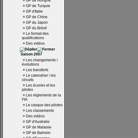
¤
GP de Hongrie
¤
GP de Turquie
¤
GP d'Italie
¤
GP de Chine
¤
GP du Japon
¤
GP du Brésil
¤
Le format des
qualifications
¤
Des vidéos
Saison 2007
¤
Les changements /
évolutions
¤
Les transferts
¤
Le calendrier / les
circuits
¤
Les écuries et les
pilotes
¤
Les réglements de la
FIA
¤
Le casque des pilotes
¤
Les classements
¤
Des vidéos
¤
GP d'Australie
¤
GP de Malaisie
¤
GP de Bahrein