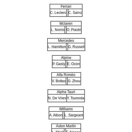
Ferrari
C. Leclerc
C. Sainz
Mclaren
L. Norris
O. Piastri
Mercedes
L. Hamilton
G. Russell
Alpine
P. Gasly
E. Ocon
Alfa Roméo
V. Bottas
G. Zhou
Alpha Tauri
N. De Vries
Y. Tsunoda
Williams
A. Albon
L. Sargeant
Aston Martin