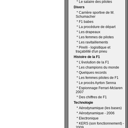
*
Le salaire des pilotes
Divers
*
Carrière sportive de M.
Schumacher
*
F1 babes
*
La procédure de départ
*
Les drapeaux
*
Les femmes de pilotes
*
Les ravitaillements
*
Pirelli - logisitique et
traçabilité d'un pneu
Histoire de la F1
*
L'évolution de la F1
*
Les champions du monde
*
Quelques records
*
Les femmes pilotes de F1
*
Le procès Ayrton Senna
*
Espionnage Ferrari-Mclaren
2007
*
Des chiffres de F1
Technologie
*
Aérodynamique (les bases)
*
Aérodynamique - 2006
*
Electronique
*
KERS (son fonctionnement) -
2009