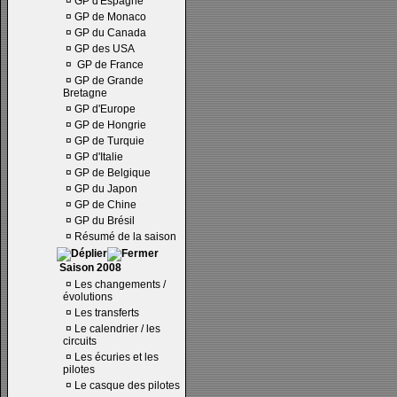
¤
GP d'Espagne
¤
GP de Monaco
¤
GP du Canada
¤
GP des USA
¤
GP de France
¤
GP de Grande
Bretagne
¤
GP d'Europe
¤
GP de Hongrie
¤
GP de Turquie
¤
GP d'Italie
¤
GP de Belgique
¤
GP du Japon
¤
GP de Chine
¤
GP du Brésil
¤
Résumé de la saison
Saison 2008
¤
Les changements /
évolutions
¤
Les transferts
¤
Le calendrier / les
circuits
¤
Les écuries et les
pilotes
¤
Le casque des pilotes