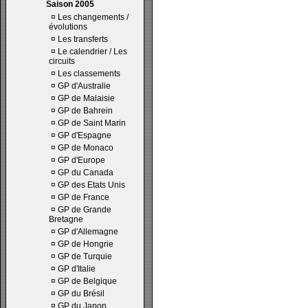
Saison 2005
¤
Les changements /
évolutions
¤
Les transferts
¤
Le calendrier / Les
circuits
¤
Les classements
¤
GP d'Australie
¤
GP de Malaisie
¤
GP de Bahrein
¤
GP de Saint Marin
¤
GP d'Espagne
¤
GP de Monaco
¤
GP d'Europe
¤
GP du Canada
¤
GP des Etats Unis
¤
GP de France
¤
GP de Grande
Bretagne
¤
GP d'Allemagne
¤
GP de Hongrie
¤
GP de Turquie
¤
GP d'Italie
¤
GP de Belgique
¤
GP du Brésil
¤
GP du Japon