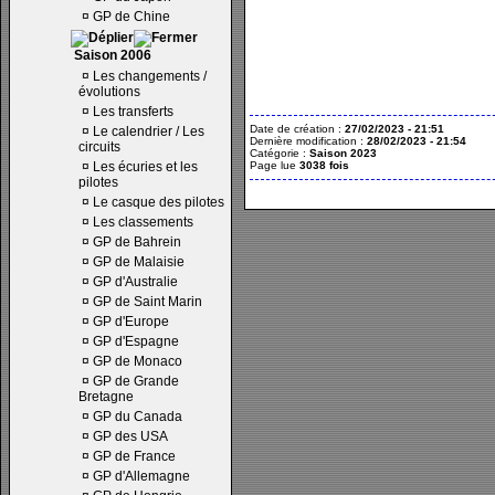
¤
GP de Chine
Saison 2006
¤
Les changements /
évolutions
¤
Les transferts
Date de création :
27/02/2023 - 21:51
¤
Le calendrier / Les
Dernière modification :
28/02/2023 - 21:54
circuits
Catégorie :
Saison 2023
¤
Les écuries et les
Page lue
3038 fois
pilotes
¤
Le casque des pilotes
¤
Les classements
¤
GP de Bahrein
¤
GP de Malaisie
¤
GP d'Australie
¤
GP de Saint Marin
¤
GP d'Europe
¤
GP d'Espagne
¤
GP de Monaco
¤
GP de Grande
Bretagne
¤
GP du Canada
¤
GP des USA
¤
GP de France
¤
GP d'Allemagne