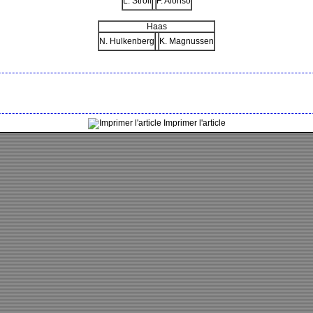
L. Stroll
F. Alonso
Haas
N. Hulkenberg
K. Magnussen
Imprimer l'article