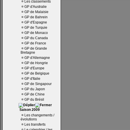
¤
Les classements
¤
GP d'Australie
¤
GP de Malaisie
¤
GP de Bahrein
¤
GP d'Espagne
¤
GP de Turquie
¤
GP de Monaco
¤
GP du Canada
¤
GP de France
¤
GP de Grande
Bretagne
¤
GP d'Allemagne
¤
GP de Hongrie
¤
GP d'Europe
¤
GP de Belgique
¤
GP d'Italie
¤
GP de Singapour
¤
GP du Japon
¤
GP de Chine
¤
GP du Brésil
Saison 2009
¤
Les changements /
évolutions
¤
Les transferts
¤
Le calendrier / les