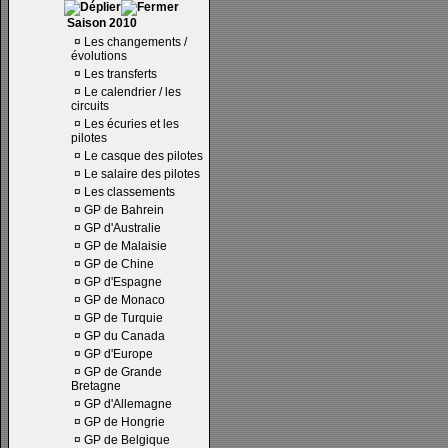
Saison 2010
¤
Les changements /
évolutions
¤
Les transferts
¤
Le calendrier / les
circuits
¤
Les écuries et les
pilotes
¤
Le casque des pilotes
¤
Le salaire des pilotes
¤
Les classements
¤
GP de Bahrein
¤
GP d'Australie
¤
GP de Malaisie
¤
GP de Chine
¤
GP d'Espagne
¤
GP de Monaco
¤
GP de Turquie
¤
GP du Canada
¤
GP d'Europe
¤
GP de Grande
Bretagne
¤
GP d'Allemagne
¤
GP de Hongrie
¤
GP de Belgique