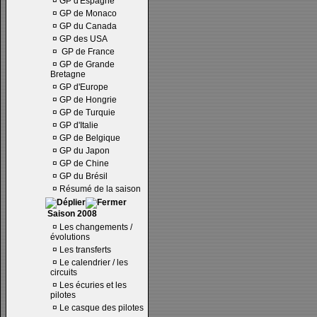
¤
GP d'Espagne
¤
GP de Monaco
¤
GP du Canada
¤
GP des USA
¤
GP de France
¤
GP de Grande
Bretagne
¤
GP d'Europe
¤
GP de Hongrie
¤
GP de Turquie
¤
GP d'Italie
¤
GP de Belgique
¤
GP du Japon
¤
GP de Chine
¤
GP du Brésil
¤
Résumé de la saison
Saison 2008
¤
Les changements /
évolutions
¤
Les transferts
¤
Le calendrier / les
circuits
¤
Les écuries et les
pilotes
¤
Le casque des pilotes