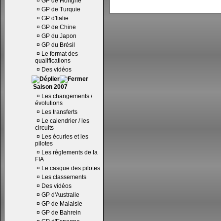
¤
GP de Hongrie
¤
GP de Turquie
¤
GP d'Italie
¤
GP de Chine
¤
GP du Japon
¤
GP du Brésil
¤
Le format des
qualifications
¤
Des vidéos
Saison 2007
¤
Les changements /
évolutions
¤
Les transferts
¤
Le calendrier / les
circuits
¤
Les écuries et les
pilotes
¤
Les réglements de la
FIA
¤
Le casque des pilotes
¤
Les classements
¤
Des vidéos
¤
GP d'Australie
¤
GP de Malaisie
¤
GP de Bahrein