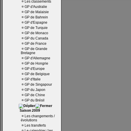
¤
Les classements
¤
GP d'Australie
¤
GP de Malaisie
¤
GP de Bahrein
¤
GP d'Espagne
¤
GP de Turquie
¤
GP de Monaco
¤
GP du Canada
¤
GP de France
¤
GP de Grande
Bretagne
¤
GP d'Allemagne
¤
GP de Hongrie
¤
GP d'Europe
¤
GP de Belgique
¤
GP d'Italie
¤
GP de Singapour
¤
GP du Japon
¤
GP de Chine
¤
GP du Brésil
Saison 2009
¤
Les changements /
évolutions
¤
Les transferts
¤
Le calendrier / les