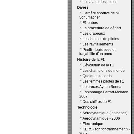
*
Le salaire des pilotes
Divers
*
Carrière sportive de M.
Schumacher
*
F1 babes
*
La procédure de départ
*
Les drapeaux
*
Les femmes de pilotes
*
Les ravitaillements
*
Pirelli - logisitique et
traçabilité d'un pneu
Histoire de la F1
*
L'évolution de la F1
*
Les champions du monde
*
Quelques records
*
Les femmes pilotes de F1
*
Le procès Ayrton Senna
*
Espionnage Ferrari-Mclaren
2007
*
Des chiffres de F1
Technologie
*
Aérodynamique (les bases)
*
Aérodynamique - 2006
*
Electronique
*
KERS (son fonctionnement) -
2009