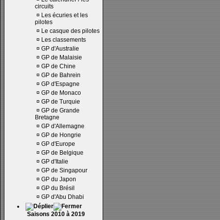
circuits
¤
Les écuries et les
pilotes
¤
Le casque des pilotes
¤
Les classements
¤
GP d'Australie
¤
GP de Malaisie
¤
GP de Chine
¤
GP de Bahrein
¤
GP d'Espagne
¤
GP de Monaco
¤
GP de Turquie
¤
GP de Grande
Bretagne
¤
GP d'Allemagne
¤
GP de Hongrie
¤
GP d'Europe
¤
GP de Belgique
¤
GP d'Italie
¤
GP de Singapour
¤
GP du Japon
¤
GP du Brésil
¤
GP d'Abu Dhabi
Saisons 2010 à 2019