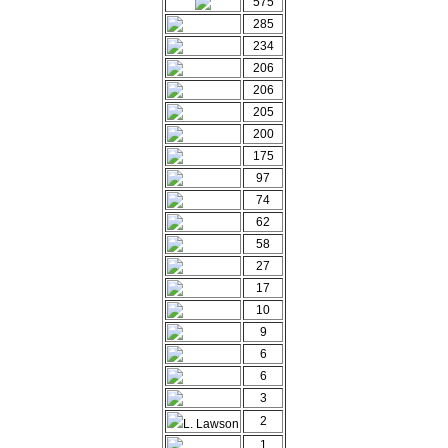
575
285
234
206
206
205
200
175
97
74
62
58
27
17
10
9
6
6
3
2
L. Lawson
1