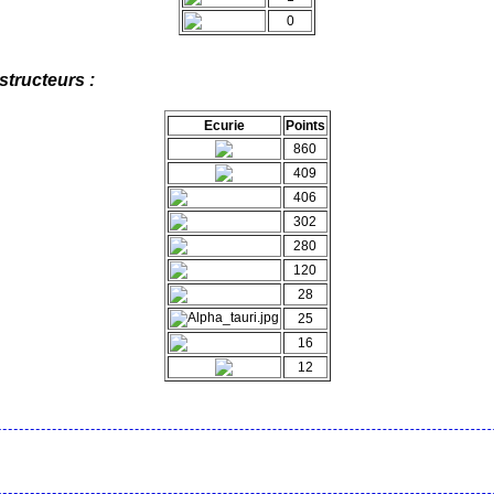
0
tructeurs :
Ecurie
Points
860
409
406
302
280
120
28
25
16
12