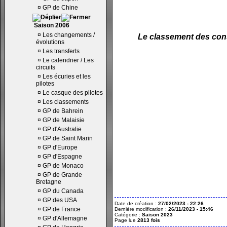
¤
GP de Chine
Saison 2006
¤
Les changements /
Le classement des cons
évolutions
¤
Les transferts
¤
Le calendrier / Les
circuits
¤
Les écuries et les
pilotes
¤
Le casque des pilotes
¤
Les classements
¤
GP de Bahrein
¤
GP de Malaisie
¤
GP d'Australie
¤
GP de Saint Marin
¤
GP d'Europe
¤
GP d'Espagne
¤
GP de Monaco
¤
GP de Grande
Bretagne
¤
GP du Canada
¤
GP des USA
Date de création :
27/02/2023 - 22:26
¤
GP de France
Dernière modification :
26/11/2023 - 15:46
Catégorie :
Saison 2023
¤
GP d'Allemagne
Page lue
2813 fois