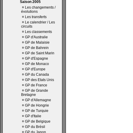
Saison 2005
¤
Les changements /
évolutions
¤
Les transferts
¤
Le calendrier / Les
circuits
¤
Les classements
¤
GP d'Australie
¤
GP de Malaisie
¤
GP de Bahrein
¤
GP de Saint Marin
¤
GP d'Espagne
¤
GP de Monaco
¤
GP d'Europe
¤
GP du Canada
¤
GP des Etats Unis
¤
GP de France
¤
GP de Grande
Bretagne
¤
GP d'Allemagne
¤
GP de Hongrie
¤
GP de Turquie
¤
GP d'Italie
¤
GP de Belgique
¤
GP du Brésil
¤
GP du Japon