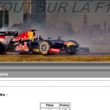
ents
es :
Pilote
Points