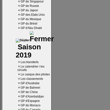
¤
GP de Singapour
¤
GP de Russie
¤
GP du Japon
¤
GP des Etats Unis
¤
GP du Mexique
¤
GP du Brésil
¤
GP d'Abu Dhabi
Saison
2019
¤
Les transferts
¤
Le calendrier / les
circuits
¤
Le casque des pilotes
¤
Les classements
¤
GP d'Australie
¤
GP de Bahrein
¤
GP de Chine
¤
GP d'Azerbaïdjan
¤
GP d'Espagne
¤
GP de Monaco
¤
GP du Canada