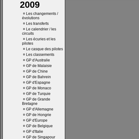
2009
¤
Les changements /
évolutions
¤
Les transferts
¤
Le calendrier / les
circuits
¤
Les écuries et les
pilotes
¤
Le casque des pilotes
¤
Les classements
¤
GP d'Australie
¤
GP de Malaisie
¤
GP de Chine
¤
GP de Bahrein
¤
GP d'Espagne
¤
GP de Monaco
¤
GP de Turquie
¤
GP de Grande
Bretagne
¤
GP d'Allemagne
¤
GP de Hongrie
¤
GP d'Europe
¤
GP de Belgique
¤
GP d'Italie
¤
GP de Singapour