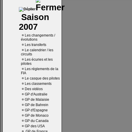
Saison
2007
¤
Les changements /
évolutions
¤
Les transferts
¤
Le calendrier / les
circuits
¤
Les écuries et les
pilotes
¤
Les réglements de la
FIA
¤
Le casque des pilotes
¤
Les classements
¤
Des vidéos
¤
GP d'Australie
¤
GP de Malaisie
¤
GP de Bahrein
¤
GP d'Espagne
¤
GP de Monaco
¤
GP du Canada
¤
GP des USA
¤
GP de France