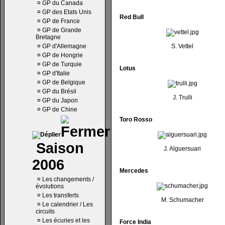
¤
GP du Canada
¤
GP des Etats Unis
Red Bull
¤
GP de France
¤
GP de Grande
Bretagne
¤
GP d'Allemagne
S. Vettel
¤
GP de Hongrie
¤
GP de Turquie
Lotus
¤
GP d'Italie
¤
GP de Belgique
¤
GP du Brésil
J. Trulli
¤
GP du Japon
¤
GP de Chine
Toro Rosso
Saison
J. Alguersuari
2006
Mercedes
¤
Les changements /
évolutions
¤
Les transferts
M. Schumacher
¤
Le calendrier / Les
circuits
¤
Les écuries et les
Force India