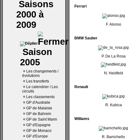
Saisons
Ferrari
2000 à
2009
F. Alonso
BMW Sauber
Saison
P. De La Rosa
2005
¤
Les changements /
N. Heidfeld
évolutions
¤
Les transferts
¤
Le calendrier / Les
Renault
circuits
¤
Les classements
¤
GP d'Australie
R. Kubica
¤
GP de Malaisie
¤
GP de Bahrein
Williams
¤
GP de Saint Marin
¤
GP d'Espagne
¤
GP de Monaco
¤
GP d'Europe
R. Barrichello