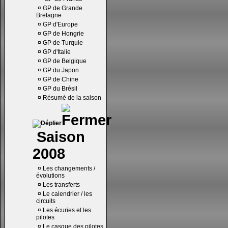
¤
GP de Grande
Bretagne
¤
GP d'Europe
¤
GP de Hongrie
¤
GP de Turquie
¤
GP d'Italie
¤
GP de Belgique
¤
GP du Japon
¤
GP de Chine
¤
GP du Brésil
¤
Résumé de la saison
Saison
2008
¤
Les changements /
évolutions
¤
Les transferts
¤
Le calendrier / les
circuits
¤
Les écuries et les
pilotes
¤
Le casque des pilotes