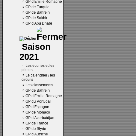
¤
GP d'Emilie Romagne
¤
GP de Turquie
¤
GP de Bahrein
¤
GP de Sakhir
¤
GP d'Abu Dhabi
Saison
2021
¤
Les écuries et les
pilotes
¤
Le calendrier / les
circuits
¤
Les classements
¤
GP de Bahrein
¤
GP d'Emilie Romagne
¤
GP du Portugal
¤
GP d'Espagne
¤
GP de Monaco
¤
GP d'Azerbaïdjan
¤
GP de France
¤
GP de Styrie
¤
GP d'Autriche