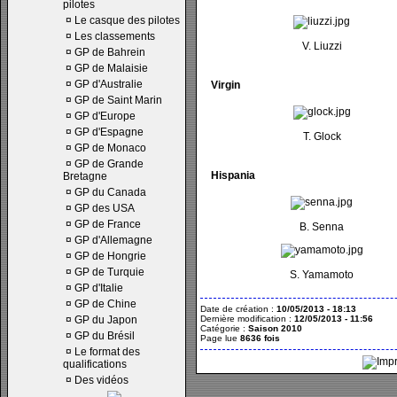
pilotes
¤
Le casque des pilotes
¤
Les classements
V. Liuzzi
¤
GP de Bahrein
¤
GP de Malaisie
¤
GP d'Australie
Virgin
¤
GP de Saint Marin
¤
GP d'Europe
¤
GP d'Espagne
T. Glock
¤
GP de Monaco
¤
GP de Grande
Hispania
Bretagne
¤
GP du Canada
¤
GP des USA
¤
GP de France
B. Senna
¤
GP d'Allemagne
¤
GP de Hongrie
¤
GP de Turquie
S. Yamamoto
¤
GP d'Italie
¤
GP de Chine
Date de création :
10/05/2013 - 18:13
¤
GP du Japon
Dernière modification :
12/05/2013 - 11:56
Catégorie :
Saison 2010
¤
GP du Brésil
Page lue
8636 fois
¤
Le format des
qualifications
¤
Des vidéos