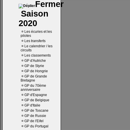
Saison
2020
¤
Les écuries et les
pilotes
¤
Les transferts
¤
Le calendrier / les
circuits
¤
Les classements
¤
GP d'Autriche
¤
GP de Styrie
¤
GP de Hongrie
¤
GP de Grande
Bretagne
¤
GP du 70ème
anniversaire
¤
GP d'Espagne
¤
GP de Belgique
¤
GP d'Italie
¤
GP de Toscane
¤
GP de Russie
¤
GP de l'Eifel
¤
GP du Portugal