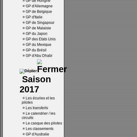
¤
GP de Hongrie
¤
GP d'Allemagne
¤
GP de Belgique
¤
GP d'Italie
¤
GP de Singapour
¤
GP de Malaisie
¤
GP du Japon
¤
GP des Etats Unis
¤
GP du Mexique
¤
GP du Brésil
¤
GP d'Abu Dhabi
Saison
2017
¤
Les écuries et les
pilotes
¤
Les transferts
¤
Le calendrier / les
circuits
¤
Le casque des pilotes
¤
Les classements
¤
GP d'Australie