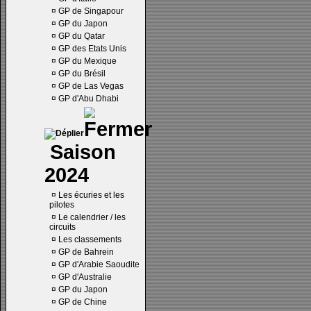
¤
GP de Singapour
¤
GP du Japon
¤
GP du Qatar
¤
GP des Etats Unis
¤
GP du Mexique
¤
GP du Brésil
¤
GP de Las Vegas
¤
GP d'Abu Dhabi
Saison
2024
¤
Les écuries et les
pilotes
¤
Le calendrier / les
circuits
¤
Les classements
¤
GP de Bahrein
¤
GP d'Arabie Saoudite
¤
GP d'Australie
¤
GP du Japon
¤
GP de Chine