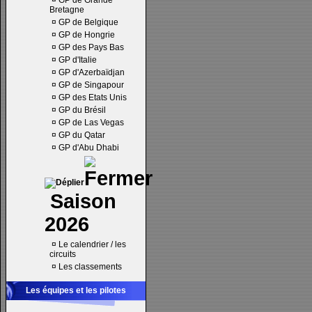
¤
GP de Grande
Bretagne
¤
GP de Belgique
¤
GP de Hongrie
¤
GP des Pays Bas
¤
GP d'Italie
¤
GP d'Azerbaïdjan
¤
GP de Singapour
¤
GP des Etats Unis
¤
GP du Brésil
¤
GP de Las Vegas
¤
GP du Qatar
¤
GP d'Abu Dhabi
Saison
2026
¤
Le calendrier / les
circuits
¤
Les classements
Les équipes et les pilotes