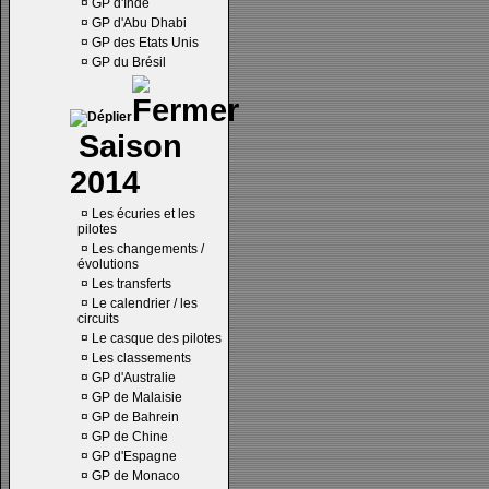
¤
GP d'Inde
¤
GP d'Abu Dhabi
¤
GP des Etats Unis
¤
GP du Brésil
Saison
2014
¤
Les écuries et les
pilotes
¤
Les changements /
évolutions
¤
Les transferts
¤
Le calendrier / les
circuits
¤
Le casque des pilotes
¤
Les classements
¤
GP d'Australie
¤
GP de Malaisie
¤
GP de Bahrein
¤
GP de Chine
¤
GP d'Espagne
¤
GP de Monaco