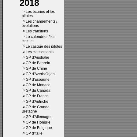
2018
¤
Les écuries et les
pilotes
¤
Les changements /
évolutions
¤
Les transferts
¤
Le calendrier / les
circuits
¤
Le casque des pilotes
¤
Les classements
¤
GP d'Australie
¤
GP de Bahrein
¤
GP de Chine
¤
GP d'Azerbaïdjan
¤
GP d'Espagne
¤
GP de Monaco
¤
GP du Canada
¤
GP de France
¤
GP d'Autriche
¤
GP de Grande
Bretagne
¤
GP d'Allemagne
¤
GP de Hongrie
¤
GP de Belgique
¤
GP d'Italie