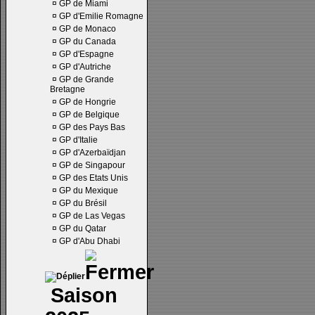
¤
GP de Miami
¤
GP d'Emilie Romagne
¤
GP de Monaco
¤
GP du Canada
¤
GP d'Espagne
¤
GP d'Autriche
¤
GP de Grande
Bretagne
¤
GP de Hongrie
¤
GP de Belgique
¤
GP des Pays Bas
¤
GP d'Italie
¤
GP d'Azerbaïdjan
¤
GP de Singapour
¤
GP des Etats Unis
¤
GP du Mexique
¤
GP du Brésil
¤
GP de Las Vegas
¤
GP du Qatar
¤
GP d'Abu Dhabi
Saison