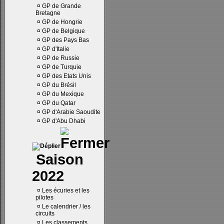
¤
GP de Grande
Bretagne
¤
GP de Hongrie
¤
GP de Belgique
¤
GP des Pays Bas
¤
GP d'Italie
¤
GP de Russie
¤
GP de Turquie
¤
GP des Etats Unis
¤
GP du Brésil
¤
GP du Mexique
¤
GP du Qatar
¤
GP d'Arabie Saoudite
¤
GP d'Abu Dhabi
Saison
2022
¤
Les écuries et les
pilotes
¤
Le calendrier / les
circuits
¤
Les classements