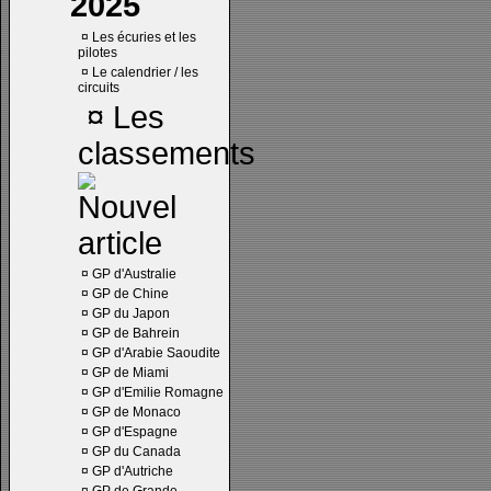
2025
¤
Les écuries et les
pilotes
¤
Le calendrier / les
circuits
¤
Les
classements
¤
GP d'Australie
¤
GP de Chine
¤
GP du Japon
¤
GP de Bahrein
¤
GP d'Arabie Saoudite
¤
GP de Miami
¤
GP d'Emilie Romagne
¤
GP de Monaco
¤
GP d'Espagne
¤
GP du Canada
¤
GP d'Autriche