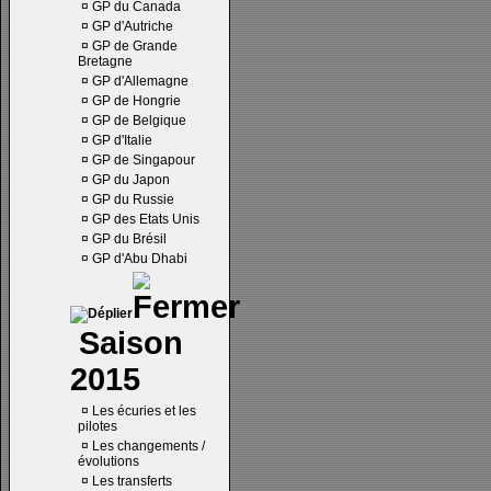
¤
GP du Canada
¤
GP d'Autriche
¤
GP de Grande
Bretagne
¤
GP d'Allemagne
¤
GP de Hongrie
¤
GP de Belgique
¤
GP d'Italie
¤
GP de Singapour
¤
GP du Japon
¤
GP du Russie
¤
GP des Etats Unis
¤
GP du Brésil
¤
GP d'Abu Dhabi
Saison
2015
¤
Les écuries et les
pilotes
¤
Les changements /
évolutions
¤
Les transferts