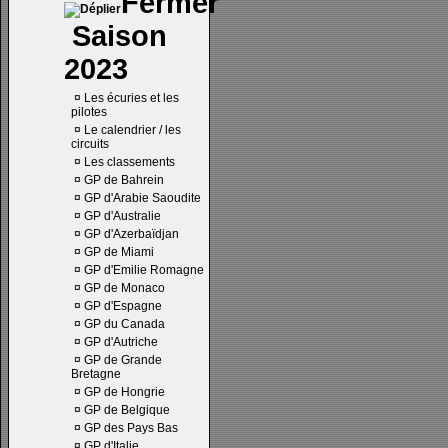
Saison
2023
¤
Les écuries et les
pilotes
¤
Le calendrier / les
circuits
¤
Les classements
¤
GP de Bahrein
¤
GP d'Arabie Saoudite
¤
GP d'Australie
¤
GP d'Azerbaïdjan
¤
GP de Miami
¤
GP d'Emilie Romagne
¤
GP de Monaco
¤
GP d'Espagne
¤
GP du Canada
¤
GP d'Autriche
¤
GP de Grande
Bretagne
¤
GP de Hongrie
¤
GP de Belgique
¤
GP des Pays Bas
¤
GP d'Italie