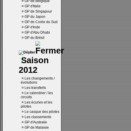
¤
GP de Belgique
¤
GP d'Italie
¤
GP de Singapour
¤
GP du Japon
¤
GP de Corée du Sud
¤
GP d'Inde
¤
GP d'Abu Dhabi
¤
GP du Brésil
Saison
2012
¤
Les changements /
évolutions
¤
Les transferts
¤
Le calendrier / les
circuits
¤
Les écuries et les
pilotes
¤
Le casque des pilotes
¤
Les classements
¤
GP d'Australie
¤
GP de Malaisie