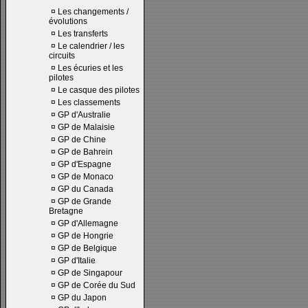
¤
Les changements /
évolutions
¤
Les transferts
¤
Le calendrier / les
circuits
¤
Les écuries et les
pilotes
¤
Le casque des pilotes
¤
Les classements
¤
GP d'Australie
¤
GP de Malaisie
¤
GP de Chine
¤
GP de Bahrein
¤
GP d'Espagne
¤
GP de Monaco
¤
GP du Canada
¤
GP de Grande
Bretagne
¤
GP d'Allemagne
¤
GP de Hongrie
¤
GP de Belgique
¤
GP d'Italie
¤
GP de Singapour
¤
GP de Corée du Sud
¤
GP du Japon