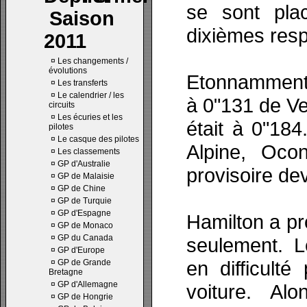
se sont pla
Saison
dixièmes res
2011
¤
Les changements /
évolutions
Etonnamment,
¤
Les transferts
¤
Le calendrier / les
à 0"131 de Ve
circuits
¤
Les écuries et les
était à 0"18
pilotes
¤
Le casque des pilotes
Alpine, Oco
¤
Les classements
¤
GP d'Australie
provisoire de
¤
GP de Malaisie
¤
GP de Chine
¤
GP de Turquie
¤
GP d'Espagne
Hamilton a p
¤
GP de Monaco
¤
GP du Canada
seulement. L
¤
GP d'Europe
en difficulté
¤
GP de Grande
Bretagne
¤
GP d'Allemagne
voiture. A
¤
GP de Hongrie