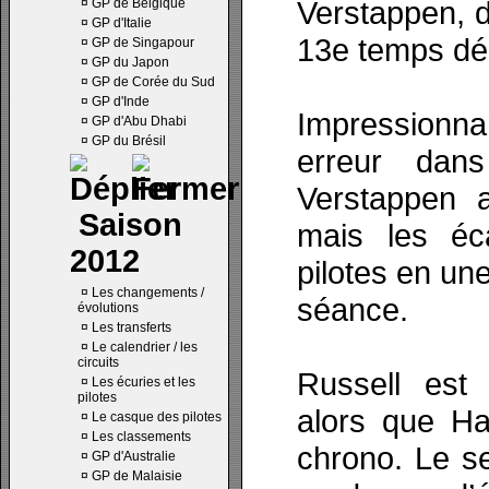
Verstappen, d
¤
GP de Belgique
¤
GP d'Italie
13e temps dé
¤
GP de Singapour
¤
GP du Japon
¤
GP de Corée du Sud
¤
GP d'Inde
Impressionn
¤
GP d'Abu Dhabi
¤
GP du Brésil
erreur dan
Verstappen 
Saison
mais les éc
2012
pilotes en un
¤
Les changements /
séance.
évolutions
¤
Les transferts
¤
Le calendrier / les
circuits
Russell est 
¤
Les écuries et les
pilotes
alors que Ha
¤
Le casque des pilotes
¤
Les classements
chrono. Le s
¤
GP d'Australie
¤
GP de Malaisie