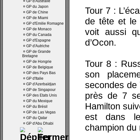
¤
GP d'Australie
¤
GP du Japon
Tour 7 : L’éca
¤
GP de Chine
¤
GP de Miami
de tête et l
¤
GP d'Emilie Romagne
voit aussi 
¤
GP de Monaco
¤
GP du Canada
d’Ocon.
¤
GP d'Espagne
¤
GP d'Autriche
¤
GP de Grande
Bretagne
Tour 8 : Russ
¤
GP de Hongrie
¤
GP de Belgique
son placeme
¤
GP des Pays Bas
¤
GP d'Italie
secondes de 
¤
GP d'Azerbaïdjan
¤
GP de Singapour
près de 7 se
¤
GP des Etats Unis
¤
GP du Mexique
Hamilton suiv
¤
GP du Brésil
¤
GP de Las Vegas
est dans l
¤
GP du Qatar
¤
GP d'Abu Dhabi
champion du