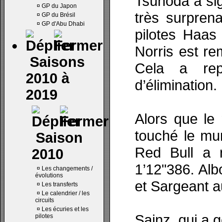
Tsunoda a sig
¤
GP du Japon
très surpren
¤
GP du Brésil
¤
GP d'Abu Dhabi
pilotes Haas
Norris est re
Saisons
Cela a re
2010 à
d’élimination.
2019
Alors que le
touché le mur
Saison
Red Bull a 
2010
1’12"386. Alb
¤
Les changements /
évolutions
et Sargeant a
¤
Les transferts
¤
Le calendrier / les
circuits
¤
Les écuries et les
Sainz, qui a 
pilotes