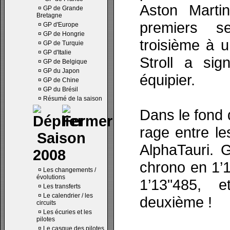
Aston Marti
¤
GP de Grande
Bretagne
premiers se
¤
GP d'Europe
¤
GP de Hongrie
troisième à 
¤
GP de Turquie
¤
GP d'Italie
Stroll a si
¤
GP de Belgique
¤
GP du Japon
équipier.
¤
GP de Chine
¤
GP du Brésil
¤
Résumé de la saison
Dans le fond d
rage entre le
Saison
AlphaTauri. 
2008
chrono en 1’1
¤
Les changements /
évolutions
1’13"485, e
¤
Les transferts
¤
Le calendrier / les
deuxième !
circuits
¤
Les écuries et les
pilotes
¤
Le casque des pilotes