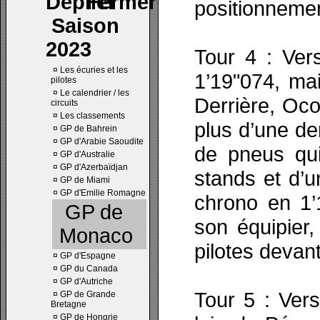
positionnement
Saison
2023
Tour 4 : Ver
¤
Les écuries et les
1’19"074, mai
pilotes
¤
Le calendrier / les
Derrière, Oco
circuits
¤
Les classements
plus d’une de
¤
GP de Bahrein
¤
GP d'Arabie Saoudite
de pneus qui
¤
GP d'Australie
¤
GP d'Azerbaïdjan
stands et d’un
¤
GP de Miami
¤
GP d'Emilie Romagne
chrono en 1’
GP de
son équipier,
Monaco
pilotes devant 
¤
GP d'Espagne
¤
GP du Canada
¤
GP d'Autriche
Tour 5 : Ver
¤
GP de Grande
Bretagne
¤
GP de Hongrie