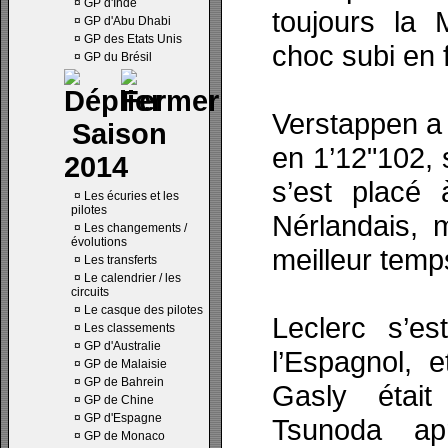
¤
GP d'Inde
toujours la
¤
GP d'Abu Dhabi
¤
GP des Etats Unis
choc subi en 
¤
GP du Brésil
Verstappen a 
Saison
en 1’12"102, 
2014
s’est placé
¤
Les écuries et les
pilotes
Nérlandais, 
¤
Les changements /
évolutions
meilleur temps
¤
Les transferts
¤
Le calendrier / les
circuits
¤
Le casque des pilotes
Leclerc s’e
¤
Les classements
¤
GP d'Australie
l’Espagnol, e
¤
GP de Malaisie
¤
GP de Bahrein
Gasly était
¤
GP de Chine
¤
GP d'Espagne
Tsunoda apr
¤
GP de Monaco