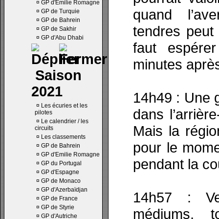
¤
GP d'Emilie Romagne
quand l’ave
¤
GP de Turquie
¤
GP de Bahrein
tendres peut 
¤
GP de Sakhir
¤
GP d'Abu Dhabi
faut espére
minutes après
Saison
2021
14h49 : Une g
¤
Les écuries et les
dans l’arrièr
pilotes
¤
Le calendrier / les
Mais la régio
circuits
¤
Les classements
pour le momen
¤
GP de Bahrein
¤
GP d'Emilie Romagne
pendant la co
¤
GP du Portugal
¤
GP d'Espagne
¤
GP de Monaco
¤
GP d'Azerbaïdjan
14h57 : Ve
¤
GP de France
¤
GP de Styrie
médiums, t
¤
GP d'Autriche