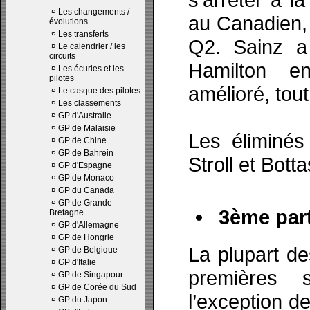
¤
Les changements /
au Canadien, 
évolutions
¤
Les transferts
Q2. Sainz a
¤
Le calendrier / les
circuits
Hamilton e
¤
Les écuries et les
pilotes
amélioré, tou
¤
Le casque des pilotes
¤
Les classements
¤
GP d'Australie
¤
GP de Malaisie
Les éliminés 
¤
GP de Chine
¤
GP de Bahrein
Stroll et Botta
¤
GP d'Espagne
¤
GP de Monaco
¤
GP du Canada
¤
GP de Grande
3ème part
Bretagne
¤
GP d'Allemagne
¤
GP de Hongrie
La plupart de
¤
GP de Belgique
¤
GP d'Italie
premières
¤
GP de Singapour
¤
GP de Corée du Sud
l’exception d
¤
GP du Japon