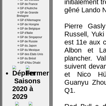
initialement 
¤
GP de France
gêné Lando N
¤
GP d'Autriche
¤
GP de Grande
Bretagne
¤
GP d'Allemagne
Pierre Gasl
¤
GP de Hongrie
¤
GP de Belgique
Russell, Yuki
¤
GP d'Italie
¤
GP de Singapour
est 11e aux c
¤
GP de Russie
¤
GP du Japon
Albon et La
¤
GP du Mexique
¤
GP des Etats Unis
plancher. Va
¤
GP du Brésil
¤
GP d'Abu Dhabi
suivent deva
et Nico Hü
Saisons
Guanyu Zhou
2020 à
Q1.
2029