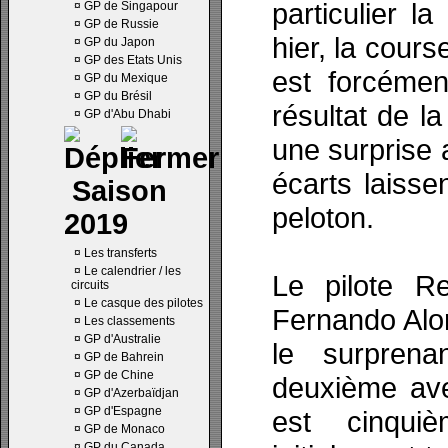
particulier l
¤
GP de Singapour
¤
GP de Russie
hier, la cour
¤
GP du Japon
¤
GP des Etats Unis
est forcémen
¤
GP du Mexique
¤
GP du Brésil
résultat de la
¤
GP d'Abu Dhabi
une surprise 
écarts laisse
Saison
peloton.
2019
¤
Les transferts
¤
Le calendrier / les
Le pilote R
circuits
¤
Le casque des pilotes
Fernando Alon
¤
Les classements
¤
GP d'Australie
le surpren
¤
GP de Bahrein
¤
GP de Chine
deuxième ave
¤
GP d'Azerbaïdjan
¤
GP d'Espagne
est cinqui
¤
GP de Monaco
¤
GP du Canada