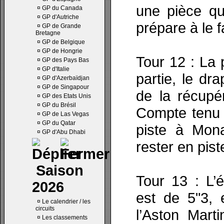
une pièce qu
¤
GP du Canada
¤
GP d'Autriche
prépare à le f
¤
GP de Grande
Bretagne
¤
GP de Belgique
¤
GP de Hongrie
Tour 12 : La 
¤
GP des Pays Bas
¤
GP d'Italie
partie, le dr
¤
GP d'Azerbaïdjan
¤
GP de Singapour
de la récupé
¤
GP des Etats Unis
¤
GP du Brésil
Compte tenu d
¤
GP de Las Vegas
¤
GP du Qatar
piste à Mona
¤
GP d'Abu Dhabi
rester en pist
Saison
Tour 13 : L’
2026
est de 5"3,
¤
Le calendrier / les
circuits
l’Aston Mart
¤
Les classements