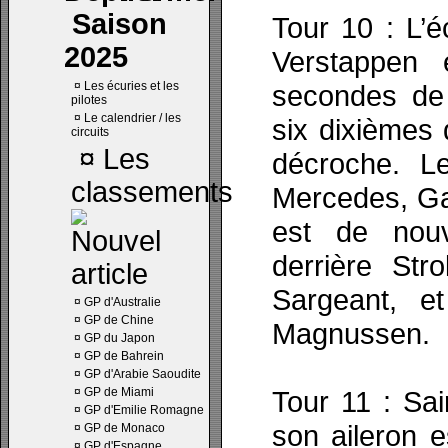
Saison
Tour 10 : L’é
2025
Verstappen
¤
Les écuries et les
secondes de 
pilotes
¤
Le calendrier / les
six dixièmes 
circuits
¤
Les
décroche. L
classements
Mercedes, Ga
est de nouv
derrière Str
Sargeant, e
¤
GP d'Australie
¤
GP de Chine
Magnussen.
¤
GP du Japon
¤
GP de Bahrein
¤
GP d'Arabie Saoudite
¤
GP de Miami
Tour 11 : Sa
¤
GP d'Emilie Romagne
son aileron e
¤
GP de Monaco
¤
GP d'Espagne