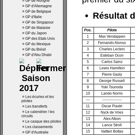
¤
GP de Hongrie
¤
GP d'Allemagne
¤
GP de Belgique
Résultat d
¤
GP d'Italie
¤
GP de Singapour
¤
GP de Malaisie
Pos.
Pilote
¤
GP du Japon
1
Max Verstappen
¤
GP des Etats Unis
2
Fernando Alonso
¤
GP du Mexique
3
Charles Leclerc
¤
GP du Brésil
¤
GP d'Abu Dhabi
4
Esteban Ocon
5
Carlos Sainz
6
Lewis Hamilton
7
Pierre Gasly
Saison
8
George Russell
2017
9
Yuki Tsunoda
10
Lando Norris
¤
Les écuries et les
—
----------------
pilotes
11
Oscar Piastri
¤
Les transferts
¤
Le calendrier / les
12
Nyck de Vries
circuits
13
Alex Albon
¤
Le casque des pilotes
14
Lance Stroll
¤
Les classements
15
Valtteri Bottas
¤
GP d'Australie