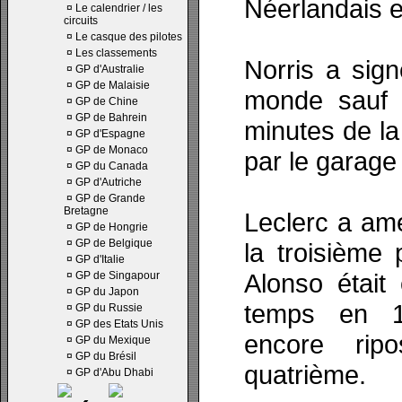
Néerlandais e
¤
Le calendrier / les
circuits
¤
Le casque des pilotes
¤
Les classements
Norris a sign
¤
GP d'Australie
¤
GP de Malaisie
monde sauf 
¤
GP de Chine
¤
GP de Bahrein
minutes de la
¤
GP d'Espagne
¤
GP de Monaco
par le garage
¤
GP du Canada
¤
GP d'Autriche
¤
GP de Grande
Bretagne
Leclerc a amé
¤
GP de Hongrie
¤
GP de Belgique
la troisième
¤
GP d'Italie
Alonso était
¤
GP de Singapour
¤
GP du Japon
temps en 1’
¤
GP du Russie
¤
GP des Etats Unis
encore ripo
¤
GP du Mexique
¤
GP du Brésil
quatrième.
¤
GP d'Abu Dhabi