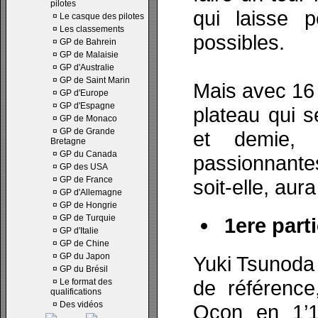
pilotes
qui laisse 
¤
Le casque des pilotes
¤
Les classements
possibles.
¤
GP de Bahrein
¤
GP de Malaisie
¤
GP d'Australie
¤
GP de Saint Marin
Mais avec 16 
¤
GP d'Europe
¤
GP d'Espagne
plateau qui 
¤
GP de Monaco
¤
GP de Grande
et demie, l
Bretagne
¤
GP du Canada
passionnantes
¤
GP des USA
¤
GP de France
soit-elle, au
¤
GP d'Allemagne
¤
GP de Hongrie
¤
GP de Turquie
1ere parti
¤
GP d'Italie
¤
GP de Chine
¤
GP du Japon
Yuki Tsunoda 
¤
GP du Brésil
de référence
¤
Le format des
qualifications
¤
Des vidéos
Ocon en 1’14