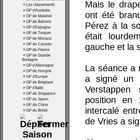
Mais le drap
¤
Les classements
¤
GP d'Australie
ont été bran
¤
GP de Malaisie
¤
GP de Bahrein
Pérez à la s
¤
GP d'Espagne
¤
GP de Turquie
était lourd
¤
GP de Monaco
gauche et la 
¤
GP du Canada
¤
GP de France
¤
GP de Grande
Bretagne
La séance a 
¤
GP d'Allemagne
¤
GP de Hongrie
a signé un 
¤
GP d'Europe
¤
GP de Belgique
Verstappen 
¤
GP d'Italie
¤
GP de Singapour
position en 
¤
GP du Japon
¤
GP de Chine
intercalé ent
¤
GP du Brésil
de Vries a si
Saison