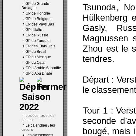
¤
GP de Grande
Tsunoda, Nor
Bretagne
¤
GP de Hongrie
Hülkenberg e
¤
GP de Belgique
¤
GP des Pays Bas
Gasly, Russe
¤
GP d'Italie
¤
GP de Russie
Magnussen s
¤
GP de Turquie
Zhou est le s
¤
GP des Etats Unis
¤
GP du Brésil
tendres.
¤
GP du Mexique
¤
GP du Qatar
¤
GP d'Arabie Saoudite
¤
GP d'Abu Dhabi
Départ : Vers
le classement
Saison
2022
Tour 1 : Ver
¤
Les écuries et les
seconde d’av
pilotes
¤
Le calendrier / les
bougé, mais i
circuits
¤
Les classements