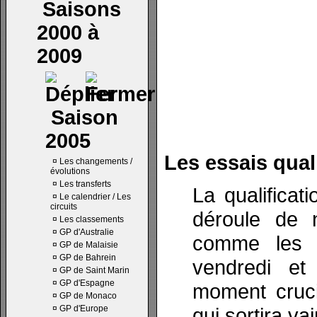
Saisons
2000 à
2009
Saison
2005
Les essais quali
¤
Les changements /
évolutions
¤
Les transferts
La qualifica
¤
Le calendrier / Les
circuits
déroule de 
¤
Les classements
¤
GP d'Australie
comme les t
¤
GP de Malaisie
¤
GP de Bahrein
vendredi et
¤
GP de Saint Marin
¤
GP d'Espagne
moment crucia
¤
GP de Monaco
¤
GP d'Europe
qui sortira va