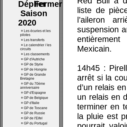
Red Bull a d
liste de pièc
Saison
l’aileron ar
2020
suspension arr
¤
Les écuries et les
pilotes
entièrement
¤
Les transferts
¤
Le calendrier / les
Mexicain.
circuits
¤
Les classements
¤
GP d'Autriche
¤
GP de Styrie
14h45 : Pirel
¤
GP de Hongrie
¤
GP de Grande
arrêt si la co
Bretagne
¤
GP du 70ème
d’un relais e
anniversaire
¤
GP d'Espagne
un relais en 
¤
GP de Belgique
¤
GP d'Italie
terminer en t
¤
GP de Toscane
¤
GP de Russie
la pluie est 
¤
GP de l'Eifel
pourrait valo
¤
GP du Portugal