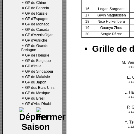
¤
GP de Chine
—
----------------
¤
GP de Bahrein
16
Logan Sargeant
¤
GP de Russie
17
Kevin Magnussen
¤
GP d'Espagne
18
Nico Hülkenberg
¤
GP de Monaco
19
Guanyu Zhou
¤
GP du Canada
20
Sergio Pérez
¤
GP d'Azerbaïdjan
¤
GP d'Autriche
¤
GP de Grande
Grille de 
Bretagne
¤
GP de Hongrie
¤
GP de Belgique
M. Ver
¤
GP d'Italie
1'1
¤
GP de Singapour
¤
GP de Malaisie
E. 
¤
GP du Japon
1'1
¤
GP des Etats Unis
L. Ha
¤
GP du Mexique
1'1
¤
GP du Brésil
¤
GP d'Abu Dhabi
P. 
1'1
Y. T
Saison
1'1