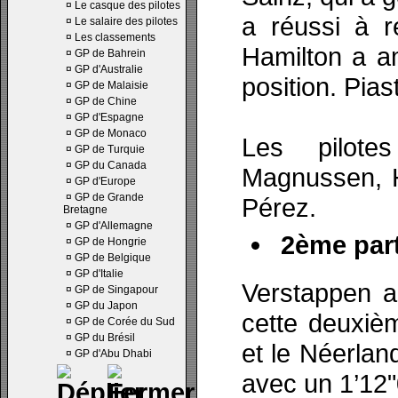
¤
Le casque des pilotes
a réussi à r
¤
Le salaire des pilotes
¤
Les classements
Hamilton a a
¤
GP de Bahrein
¤
GP d'Australie
position. Pia
¤
GP de Malaisie
¤
GP de Chine
¤
GP d'Espagne
¤
GP de Monaco
Les pilotes
¤
GP de Turquie
¤
GP du Canada
Magnussen, 
¤
GP d'Europe
¤
GP de Grande
Pérez.
Bretagne
¤
GP d'Allemagne
2ème part
¤
GP de Hongrie
¤
GP de Belgique
¤
GP d'Italie
Verstappen a
¤
GP de Singapour
¤
GP du Japon
cette deuxièm
¤
GP de Corée du Sud
¤
GP du Brésil
et le Néerlan
¤
GP d'Abu Dhabi
avec un 1’12"0