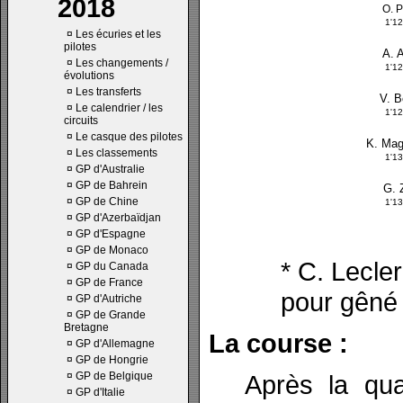
2018
O. P
1'1
¤
Les écuries et les
pilotes
A. 
¤
Les changements /
1'1
évolutions
¤
Les transferts
V. B
¤
Le calendrier / les
1'1
circuits
¤
Le casque des pilotes
K. Ma
¤
Les classements
1'1
¤
GP d'Australie
¤
GP de Bahrein
G. 
¤
GP de Chine
1'1
¤
GP d'Azerbaïdjan
¤
GP d'Espagne
¤
GP de Monaco
* C. Lecle
¤
GP du Canada
¤
GP de France
pour gêné 
¤
GP d'Autriche
¤
GP de Grande
Bretagne
La course :
¤
GP d'Allemagne
¤
GP de Hongrie
¤
GP de Belgique
Après la qual
¤
GP d'Italie