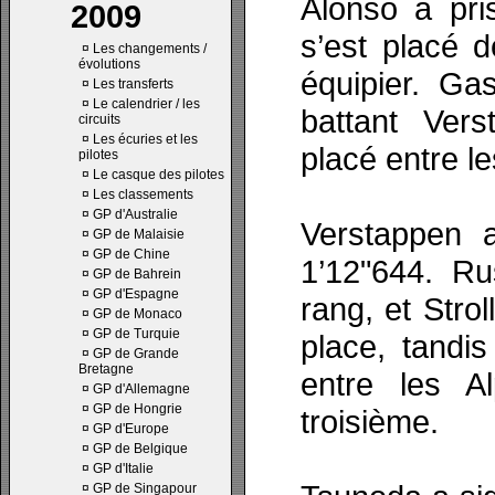
Alonso a pri
2009
s’est placé 
¤
Les changements /
évolutions
équipier. Ga
¤
Les transferts
¤
Le calendrier / les
battant Ver
circuits
¤
Les écuries et les
placé entre l
pilotes
¤
Le casque des pilotes
¤
Les classements
¤
GP d'Australie
Verstappen a
¤
GP de Malaisie
¤
GP de Chine
1’12"644. Ru
¤
GP de Bahrein
¤
GP d'Espagne
rang, et Strol
¤
GP de Monaco
¤
GP de Turquie
place, tandis
¤
GP de Grande
Bretagne
entre les A
¤
GP d'Allemagne
¤
GP de Hongrie
troisième.
¤
GP d'Europe
¤
GP de Belgique
¤
GP d'Italie
¤
GP de Singapour