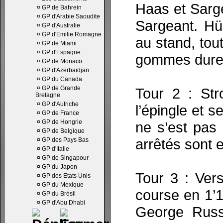
Haas et Sarg
¤
GP de Bahrein
¤
GP d'Arabie Saoudite
Sargeant. Hü
¤
GP d'Australie
¤
GP d'Emilie Romagne
au stand, to
¤
GP de Miami
¤
GP d'Espagne
gommes dures 
¤
GP de Monaco
¤
GP d'Azerbaïdjan
¤
GP du Canada
¤
GP de Grande
Tour 2 : Str
Bretagne
¤
GP d'Autriche
l’épingle et s
¤
GP de France
¤
GP de Hongrie
ne s’est pas 
¤
GP de Belgique
arrêtés sont 
¤
GP des Pays Bas
¤
GP d'Italie
¤
GP de Singapour
¤
GP du Japon
Tour 3 : Vers
¤
GP des Etats Unis
¤
GP du Mexique
course en 1’1
¤
GP du Brésil
¤
GP d'Abu Dhabi
George Russ