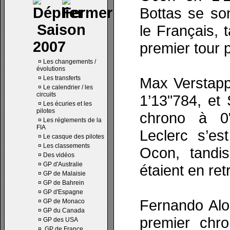
Bottas se son
Saison
le Français, 
2007
premier tour 
¤
Les changements /
évolutions
¤
Les transferts
Max Verstappe
¤
Le calendrier / les
circuits
1’13"784, et
¤
Les écuries et les
pilotes
chrono à 0"
¤
Les réglements de la
FIA
Leclerc s’es
¤
Le casque des pilotes
¤
Les classements
Ocon, tandi
¤
Des vidéos
¤
GP d'Australie
étaient en ret
¤
GP de Malaisie
¤
GP de Bahrein
¤
GP d'Espagne
Fernando Alo
¤
GP de Monaco
¤
GP du Canada
premier chro
¤
GP des USA
¤
GP de France