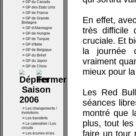
¤
GP du Canada
¤
GP des Etats Unis
¤
GP de France
En effet, ave
¤
GP de Grande
Bretagne
très difficil
¤
GP d'Allemagne
¤
GP de Hongrie
cruciale. Et b
¤
GP de Turquie
¤
GP d'Italie
la journée 
¤
GP de Belgique
¤
GP du Brésil
vraiment quan
¤
GP du Japon
¤
GP de Chine
mieux pour la 
Saison
Les Red Bull
2006
séances libr
¤
Les changements /
montré que la
évolutions
¤
Les transferts
plus, tout le
¤
Le calendrier / Les
circuits
faire un tour
¤
Les écuries et les