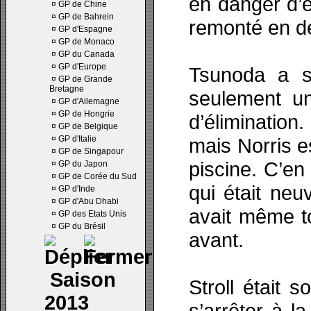
en danger d’é
¤
GP de Chine
¤
GP de Bahrein
remonté en d
¤
GP d'Espagne
¤
GP de Monaco
¤
GP du Canada
¤
GP d'Europe
Tsunoda a s
¤
GP de Grande
Bretagne
seulement u
¤
GP d'Allemagne
¤
GP de Hongrie
d’élimination.
¤
GP de Belgique
¤
GP d'Italie
mais Norris es
¤
GP de Singapour
piscine. C’en 
¤
GP du Japon
¤
GP de Corée du Sud
qui était neu
¤
GP d'Inde
¤
GP d'Abu Dhabi
avait même to
¤
GP des Etats Unis
¤
GP du Brésil
avant.
Saison
Stroll était 
2013
s’arrêter à l