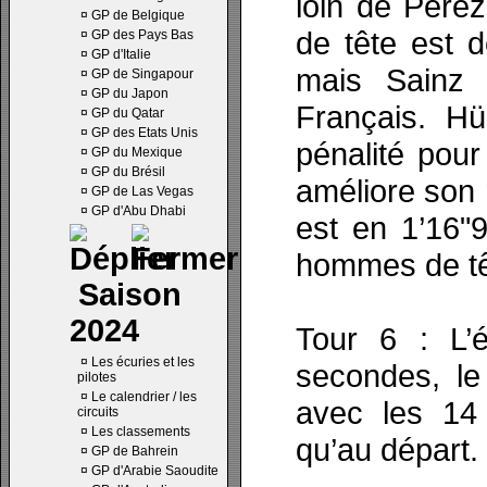
loin de Pére
¤
GP de Belgique
de tête est 
¤
GP des Pays Bas
¤
GP d'Italie
mais Sainz 
¤
GP de Singapour
¤
GP du Japon
Français. H
¤
GP du Qatar
¤
GP des Etats Unis
pénalité pou
¤
GP du Mexique
¤
GP du Brésil
améliore son 
¤
GP de Las Vegas
¤
GP d'Abu Dhabi
est en 1’16"9
hommes de tê
Saison
2024
Tour 6 : L’é
¤
Les écuries et les
secondes, le
pilotes
¤
Le calendrier / les
avec les 14
circuits
¤
Les classements
qu’au départ.
¤
GP de Bahrein
¤
GP d'Arabie Saoudite