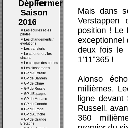
Mais dans so
Saison
Verstappen 
2016
position ! Le
¤
Les écuries et les
pilotes
exceptionnel 
¤
Les changements /
évolutions
deux fois le 
¤
Les transferts
¤
Le calendrier / les
1’11"365 !
circuits
¤
Le casque des pilotes
¤
Les classements
¤
GP d'Australie
Alonso éch
¤
GP de Bahrein
¤
GP de Chine
millièmes. L
¤
GP de Russie
¤
GP d'Espagne
ligne devant 
¤
GP de Monaco
¤
GP du Canada
Russell, avan
¤
GP d'Europe
¤
GP d'Autriche
360 millièm
¤
GP de Grande
Bretagne
premier du si