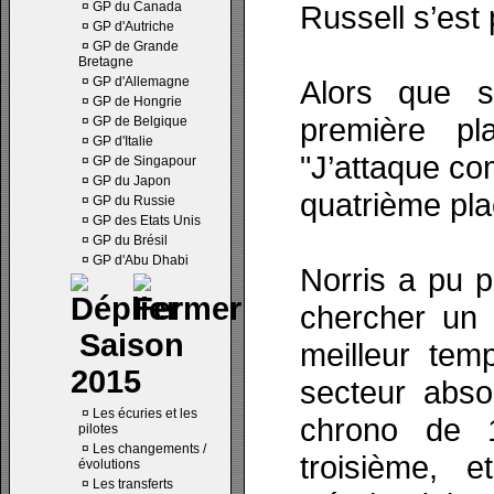
¤
GP du Canada
Russell s’est
¤
GP d'Autriche
¤
GP de Grande
Bretagne
¤
GP d'Allemagne
Alors que s
¤
GP de Hongrie
première pl
¤
GP de Belgique
¤
GP d'Italie
"J’attaque co
¤
GP de Singapour
¤
GP du Japon
quatrième pla
¤
GP du Russie
¤
GP des Etats Unis
¤
GP du Brésil
¤
GP d'Abu Dhabi
Norris a pu p
chercher un 
Saison
meilleur tem
2015
secteur absol
¤
Les écuries et les
chrono de 1
pilotes
¤
Les changements /
troisième, 
évolutions
¤
Les transferts