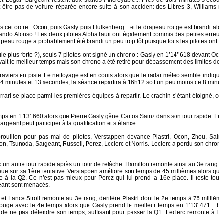
t Logan Sargeant restent aux stands ! Incroyable... Près de trois minutes s’éco
t-être pas de voiture réparée encore suite à son accident des Libres 3, Willia
 cet ordre : Ocon, puis Gasly puis Hulkenberg... et le drapeau rouge est brandi alor
ando Alonso ! Les deux pilotes AlphaTauri ont également commis des petites erre
rapeau rouge a probablement été brandi un peu trop tôt puisque tous les pilotes ont 
uie plus forte ?), seuls 7 pilotes ont signé un chrono : Gasly en 1’14’’618 devant O
ait le meilleur temps mais son chrono a été retiré pour dépassement des limites de 
graviers en piste. Le nettoyage est en cours alors que le radar météo semble indique
ra 14 minutes et 13 secondes, la séance repartira à 16h12 soit un peu moins de 8 minu
errari se place parmi les premières équipes à repartir. Le crachin s’étant éloigné, 
ps en 1’13’’660 alors que Pierre Gasly gêne Carlos Sainz dans son tour rapide. Le
geant peut participer à la qualification et s’élance.
ouillon pour pas mal de pilotes, Verstappen devance Piastri, Ocon, Zhou, Sainz,
, Tsunoda, Sargeant, Russell, Perez, Leclerc et Norris. Leclerc a perdu son chr
 un autre tour rapide après un tour de relâche. Hamilton remonte ainsi au 3e rang e
-queue sur sa 1ère tentative. Verstappen améliore son temps de 45 millièmes alors 
 à la Q2. Ce n’est pas mieux pour Perez qui lui prend la 16e place. Il reste tou
eant sont menacés.
 et Lance Stroll remonte au 3e rang, derrière Piastri dont le 2e temps à 76 milli
rouge avec le 4e temps alors que Gasly prend le meilleur temps en 1’13’’471... 
 de ne pas défendre son temps, suffisant pour passer la Q1. Leclerc remonte à 