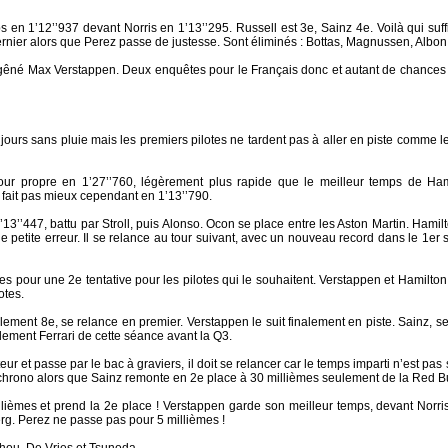
 en 1’12’’937 devant Norris en 1’13’’295. Russell est 3e, Sainz 4e. Voilà qui suffi
dernier alors que Perez passe de justesse. Sont éliminés : Bottas, Magnussen, Albon
gêné Max Verstappen. Deux enquêtes pour le Français donc et autant de chances 
jours sans pluie mais les premiers pilotes ne tardent pas à aller en piste comme 
our propre en 1’27’’760, légèrement plus rapide que le meilleur temps de Ham
 fait pas mieux cependant en 1’13’’790.
13’’447, battu par Stroll, puis Alonso. Ocon se place entre les Aston Martin. Hamilt
e petite erreur. Il se relance au tour suivant, avec un nouveau record dans le 1er se
tes pour une 2e tentative pour les pilotes qui le souhaitent. Verstappen et Hamilt
otes.
ulement 8e, se relance en premier. Verstappen le suit finalement en piste. Sainz, s
lement Ferrari de cette séance avant la Q3.
ur et passe par le bac à graviers, il doit se relancer car le temps imparti n’est pa
hrono alors que Sainz remonte en 2e place à 30 millièmes seulement de la Red Bu
lièmes et prend la 2e place ! Verstappen garde son meilleur temps, devant Norris,
erg. Perez ne passe pas pour 5 millièmes !