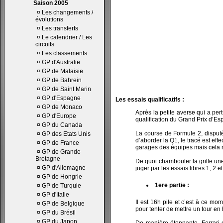
Saison 2005
¤
Les changements /
évolutions
¤
Les transferts
¤
Le calendrier / Les
circuits
¤
Les classements
¤
GP d'Australie
¤
GP de Malaisie
¤
GP de Bahrein
¤
GP de Saint Marin
¤
GP d'Espagne
Les essais qualificatifs :
¤
GP de Monaco
Après la petite averse qui a pert
¤
GP d'Europe
qualification du Grand Prix d’Es
¤
GP du Canada
La course de Formule 2, disputé
¤
GP des Etats Unis
d’aborder la Q1, le tracé est ef
¤
GP de France
garages des équipes mais cela ne
¤
GP de Grande
Bretagne
De quoi chambouler la grille une
¤
GP d'Allemagne
juger par les essais libres 1, 2
¤
GP de Hongrie
1ere partie :
¤
GP de Turquie
¤
GP d'Italie
Il est 16h pile et c’est à ce mo
¤
GP de Belgique
pour tenter de mettre un tour en b
¤
GP du Brésil
¤
GP du Japon