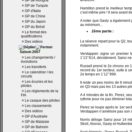
améliore.
¤
GP de Hongrie
¤
GP de Turquie
Hamilton prend le meilleur temps
¤
GP d'Italie
c’est même pire ! Il sera avant 
¤
GP de Chine
A noter que Gasly a également 
¤
GP du Japon
au minimum...
¤
GP du Brésil
2ème partie :
¤
Le format des
qualifications
La séance repart pour la Q2, tou
¤
Des vidéos
notamment.
Saison 2007
Verstappen signe un premier t
¤
Les changements /
1’13’’614, décidément. Sainz ne
évolutions
Russell prend le 2e chrono en 1’
¤
Les transferts
record du 1er secteur, suite à un
¤
Le calendrier / les
2e temps en 1’12’’999.
circuits
¤
Les écuries et les
Il reste un peu moins de 6 minu
pilotes
en Q3 mais pas les 13 autres pil
¤
Les réglements de la
A 4 minutes de la fin. Perez, se
FIA
rythme pour ne pas éliminer tota
¤
Le casque des pilotes
¤
Les classements
Perez se loupe après le 1er secte
¤
Des vidéos
Verstappen n’améliore pas son c
¤
GP d'Australie
Norris déloge Sainz pour 14 mil
¤
GP de Malaisie
Stroll, Alonso, Gasly et Hulkenb
¤
GP de Bahrein