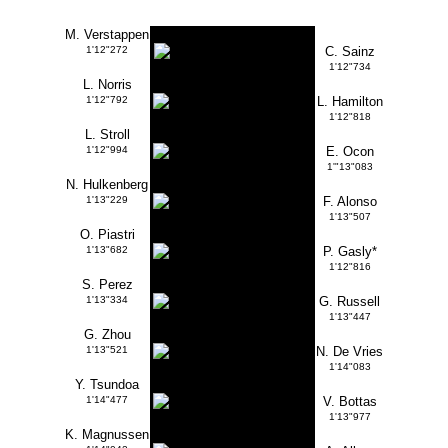
M. Verstappen
1'12"272
C. Sainz
1'12"734
L. Norris
1'12"792
L. Hamilton
1'12"818
L. Stroll
1'12"994
E. Ocon
1'"13"083
N. Hulkenberg
1'13"229
F. Alonso
1'13"507
O. Piastri
1'13"682
P. Gasly*
1'12"816
S. Perez
1'13"334
G. Russell
1'13"447
G. Zhou
1'13"521
N. De Vries
1'14"083
Y. Tsundoa
1'14"477
V. Bottas
1'13"977
K. Magnussen