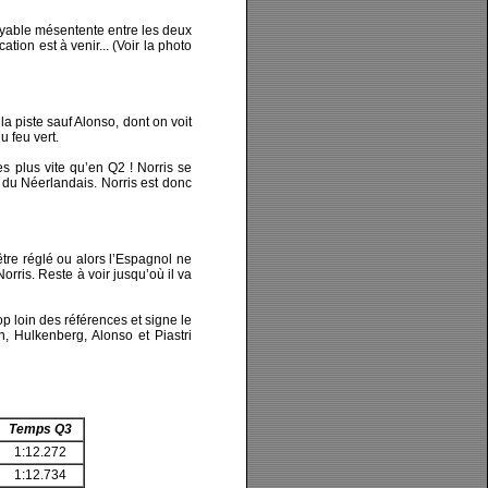
oyable mésentente entre les deux
ion est à venir... (Voir la photo
la piste sauf Alonso, dont on voit
 feu vert.
s plus vite qu’en Q2 ! Norris se
 du Néerlandais. Norris est donc
être réglé ou alors l’Espagnol ne
orris. Reste à voir jusqu’où il va
p loin des références et signe le
n, Hulkenberg, Alonso et Piastri
Temps Q3
1:12.272
1:12.734