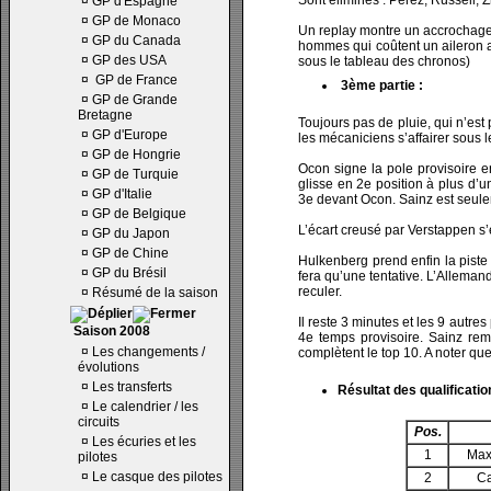
Sont éliminés : Perez, Russell, 
¤
GP d'Espagne
¤
GP de Monaco
Un replay montre un accrochage 
¤
GP du Canada
hommes qui coûtent un aileron au
¤
GP des USA
sous le tableau des chronos)
¤
GP de France
3ème partie :
¤
GP de Grande
Bretagne
Toujours pas de pluie, qui n’est 
¤
GP d'Europe
les mécaniciens s’affairer sous 
¤
GP de Hongrie
Ocon signe la pole provisoire e
¤
GP de Turquie
glisse en 2e position à plus d’
¤
GP d'Italie
3e devant Ocon. Sainz est seuleme
¤
GP de Belgique
L’écart creusé par Verstappen s’e
¤
GP du Japon
¤
GP de Chine
Hulkenberg prend enfin la piste 
¤
GP du Brésil
fera qu’une tentative. L’Allemand
reculer.
¤
Résumé de la saison
Il reste 3 minutes et les 9 autre
Saison 2008
4e temps provisoire. Sainz remo
¤
Les changements /
complètent le top 10. A noter qu
évolutions
¤
Les transferts
Résultat des qualificatio
¤
Le calendrier / les
circuits
Pos.
¤
Les écuries et les
1
Max
pilotes
¤
Le casque des pilotes
2
Ca