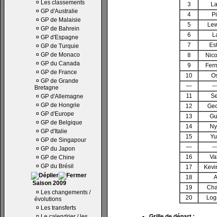
¤
Les classements
3
La
¤
GP d'Australie
4
Pi
¤
GP de Malaisie
5
Lew
¤
GP de Bahrein
6
L
¤
GP d'Espagne
7
Es
¤
GP de Turquie
¤
GP de Monaco
8
Nic
¤
GP du Canada
9
Fer
¤
GP de France
10
Os
¤
GP de Grande
—
--
Bretagne
11
Se
¤
GP d'Allemagne
¤
GP de Hongrie
12
Geo
¤
GP d'Europe
13
Gu
¤
GP de Belgique
14
Ny
¤
GP d'Italie
15
Yu
¤
GP de Singapour
—
--
¤
GP du Japon
16
Val
¤
GP de Chine
¤
GP du Brésil
17
Kevi
18
A
Saison 2009
19
Cha
¤
Les changements /
20
Log
évolutions
¤
Les transferts
¤
Le calendrier / les
Grille de départ :