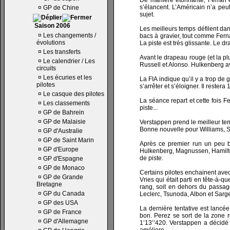
De manière étonnante, Ferrari e
s’élancent. L’Américain n’a peu
¤
GP de Chine
sujet.
Saison 2006
Les meilleurs temps défilent dans
¤
Les changements /
bacs à gravier, tout comme Fern
évolutions
La piste est très glissante. Le d
¤
Les transferts
Avant le drapeau rouge (et la pl
¤
Le calendrier / Les
Russell et Alonso. Hulkenberg av
circuits
¤
Les écuries et les
La FIA indique qu’il y a trop de 
pilotes
s’arrêter et s’éloigner. Il reste
¤
Le casque des pilotes
La séance repart et cette fois F
¤
Les classements
piste...
¤
GP de Bahrein
¤
GP de Malaisie
Verstappen prend le meilleur tem
Bonne nouvelle pour Williams, Sar
¤
GP d'Australie
¤
GP de Saint Marin
Après ce premier run un peu br
¤
GP d'Europe
Hulkenberg, Magnussen, Hamilton
de piste.
¤
GP d'Espagne
¤
GP de Monaco
Certains pilotes enchainent avec
¤
GP de Grande
Vries qui était parti en tête-à
Bretagne
rang, soit en dehors du passage
¤
GP du Canada
Leclerc, Tsunoda, Albon et Sarg
¤
GP des USA
La dernière tentative est lancée
¤
GP de France
bon. Perez se sort de la zone 
¤
GP d'Allemagne
1’13’’420. Verstappen a décidé