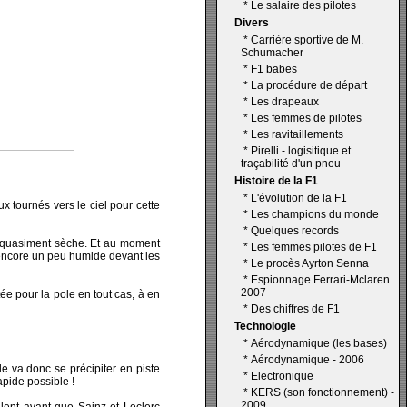
*
Le salaire des pilotes
Divers
*
Carrière sportive de M.
Schumacher
*
F1 babes
*
La procédure de départ
*
Les drapeaux
*
Les femmes de pilotes
*
Les ravitaillements
*
Pirelli - logisitique et
traçabilité d'un pneu
Histoire de la F1
*
L'évolution de la F1
x tournés vers le ciel pour cette
*
Les champions du monde
*
Quelques records
te quasiment sèche. Et au moment
*
Les femmes pilotes de F1
t encore un peu humide devant les
*
Le procès Ayrton Senna
*
Espionnage Ferrari-Mclaren
2007
ée pour la pole en tout cas, à en
*
Des chiffres de F1
Technologie
*
Aérodynamique (les bases)
*
Aérodynamique - 2006
de va donc se précipiter en piste
*
Electronique
apide possible !
*
KERS (son fonctionnement) -
2009