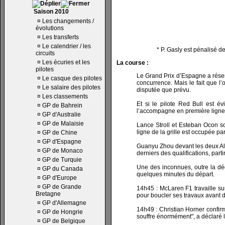
Saison 2010
¤
Les changements /
évolutions
¤
Les transferts
¤
Le calendrier / les
* P. Gasly est pénalisé d
circuits
¤
Les écuries et les
La course :
pilotes
Le Grand Prix d’Espagne a réser
¤
Le casque des pilotes
concurrence. Mais le fait que l’
¤
Le salaire des pilotes
disputée que prévu.
¤
Les classements
Et si le pilote Red Bull est év
¤
GP de Bahrein
l’accompagne en première ligne, 
¤
GP d'Australie
¤
GP de Malaisie
Lance Stroll et Esteban Ocon so
ligne de la grille est occupée pa
¤
GP de Chine
¤
GP d'Espagne
Guanyu Zhou devant les deux Alp
¤
GP de Monaco
derniers des qualifications, part
¤
GP de Turquie
Une des inconnues, outre la dég
¤
GP du Canada
quelques minutes du départ.
¤
GP d'Europe
¤
GP de Grande
14h45 : McLaren F1 travaille su
Bretagne
pour boucler ses travaux avant de 
¤
GP d'Allemagne
14h49 : Christian Horner confir
¤
GP de Hongrie
souffre énormément", a déclaré l
¤
GP de Belgique