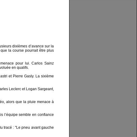
usieurs dixièmes d’avance sur la
 que la course pourrait être plus
de menace pour lui. Carlos Sainz
voluée en qualifs.
stri et Pierre Gasly. La sixième
arles Leclerc et Logan Sargeant,
téo, alors que la pluie menace à
ais l’équipe semble en confiance
du tracé : "Le pneu avant gauche