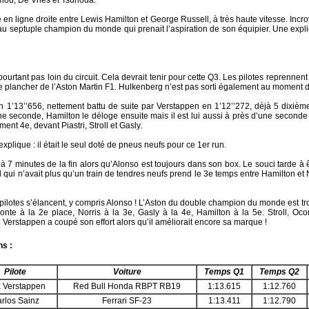
Zhou, De Vries et Tsunoda.
en ligne droite entre Lewis Hamilton et George Russell, à très haute vitesse. Incr
 septuple champion du monde qui prenait l’aspiration de son équipier. Une explicat
pourtant pas loin du circuit. Cela devrait tenir pour cette Q3. Les pilotes reprennent 
le plancher de l’Aston Martin F1. Hulkenberg n’est pas sorti également au moment du
n 1’13’’656, nettement battu de suite par Verstappen en 1’12’’272, déjà 5 dixième
une seconde, Hamilton le déloge ensuite mais il est lui aussi à près d’une seconde
nt 4e, devant Piastri, Stroll et Gasly.
xplique : il était le seul doté de pneus neufs pour ce 1er run.
à 7 minutes de la fin alors qu’Alonso est toujours dans son box. Le souci tarde à 
 qui n’avait plus qu’un train de tendres neufs prend le 3e temps entre Hamilton et N
s pilotes s’élancent, y compris Alonso ! L’Aston du double champion du monde est tro
nte à la 2e place, Norris à la 3e, Gasly à la 4e, Hamilton à la 5e. Stroll, Oco
e Verstappen a coupé son effort alors qu’il améliorait encore sa marque !
ns :
Pilote
Voiture
Temps Q1
Temps Q2
 Verstappen
Red Bull Honda RBPT RB19
1:13.615
1:12.760
rlos Sainz
Ferrari SF-23
1:13.411
1:12.790