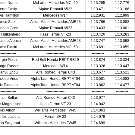
ndo Norris
McLaren Mercedes MCL60
1:13.295
1:12.776
erre Gasly
Alpine Renault A523
1:13.471
1:13.186
is Hamilton
Mercedes W14
1:12.931
1:12.999
ance Stroll
Aston Martin Mercedes AMR23
1:13.766
1:13.082
teban Ocon
Alpine Renault A523
1:13.433
1:13.001
o Hülkenberg
Haas Ferrari VF-23
1:13.420
1:13.283
nando Alonso
Aston Martin Mercedes AMR23
1:13.747
1:13.098
car Piastri
McLaren Mercedes MCL60
1:13.691
1:13.059
--------------
---------------
----------
----------
rgio Pérez
Red Bull Honda RBPT RB19
1:13.874
1:13.334
rge Russell
Mercedes W14
1:13.326
1:13.447
anyu Zhou
Alfa Romeo Ferrari C43
1:13.677
1:13.521
ck de Vries
AlphaTauri Honda RBPT AT04
1:13.581
1:14.083
ki Tsunoda
AlphaTauri Honda RBPT AT04
1:13.862
1:14.477
--------------
---------------
----------
----------
tteri Bottas
Alfa Romeo Ferrari C43
1:13.977
n Magnussen
Haas Ferrari VF-23
1:14.042
lex Albon
Williams Mercedes FW45
1:14.063
rles Leclerc
Ferrari SF-23
1:14.079
an Sargeant
Williams Mercedes FW45
1:14.699