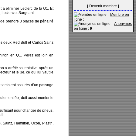
[
Devenir membre
]
t à éliminer Leclerc de la Q1. Et
, Leclerc et Sargeant.
Membre en
ligne :
de prendre 3 places de pénalité
Anonymes
en ligne :
9
les deux Red Bull et Carlos Sainz
ilton en Q1. Perez est loin en
on a arrêté sa tentative après un
cteur et le 3e, ce qui lui vaut le
on semblent assurés d’un passage
eulement 9e, doit aussi monter le
s suffisant pour changer de pneus.
ll.
 Sainz, Hamilton, Ocon, Piastri,