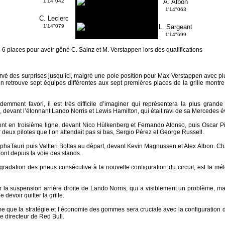
1'14"042
A. Albon
1'14"063
C. Leclerc
1'14"079
L. Sargeant
1'14"699
e 6 places pour avoir gêné C. Sainz et M. Verstappen lors des qualifications
vé des surprises jusqu’ici, malgré une pole position pour Max Verstappen avec pl
on retrouve sept équipes différentes aux sept premières places de la grille montre
idemment favori, il est très difficile d’imaginer qui représentera la plus gran
devant l’étonnant Lando Norris et Lewis Hamilton, qui était ravi de sa Mercedes é
nt en troisième ligne, devant Nico Hülkenberg et Fernando Alonso, puis Oscar Pia
r deux pilotes que l’on attendait pas si bas, Sergio Pérez et George Russell.
haTauri puis Valtteri Bottas au départ, devant Kevin Magnussen et Alex Albon. Ch
iront depuis la voie des stands.
radation des pneus consécutive à la nouvelle configuration du circuit, est la mé
r la suspension arrière droite de Lando Norris, qui a visiblement un problème, m
devoir quitter la grille.
me que la stratégie et l’économie des gommes sera cruciale avec la configuration 
e directeur de Red Bull.