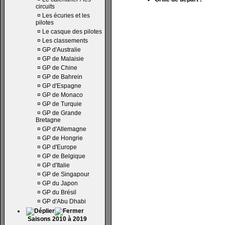
circuits
¤
Les écuries et les
pilotes
¤
Le casque des pilotes
¤
Les classements
¤
GP d'Australie
¤
GP de Malaisie
¤
GP de Chine
¤
GP de Bahrein
¤
GP d'Espagne
¤
GP de Monaco
¤
GP de Turquie
¤
GP de Grande
Bretagne
¤
GP d'Allemagne
¤
GP de Hongrie
¤
GP d'Europe
¤
GP de Belgique
¤
GP d'Italie
¤
GP de Singapour
¤
GP du Japon
¤
GP du Brésil
¤
GP d'Abu Dhabi
Saisons 2010 à 2019