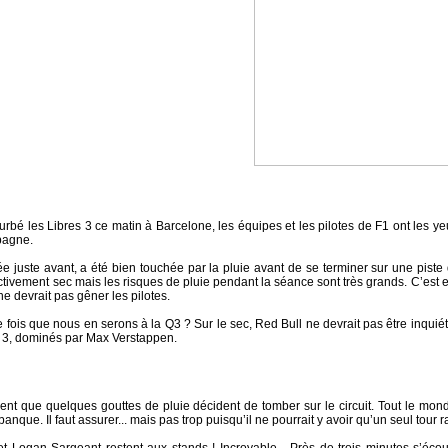
urbé les Libres 3 ce matin à Barcelone, les équipes et les pilotes de F1 ont les yeu
pagne.
e juste avant, a été bien touchée par la pluie avant de se terminer sur une pis
fectivement sec mais les risques de pluie pendant la séance sont très grands. C’es
 devrait pas gêner les pilotes.
 fois que nous en serons à la Q3 ? Sur le sec, Red Bull ne devrait pas être inquiét
 et 3, dominés par Max Verstappen.
ment que quelques gouttes de pluie décident de tomber sur le circuit. Tout le mon
anque. Il faut assurer... mais pas trop puisqu’il ne pourrait y avoir qu’un seul tour r