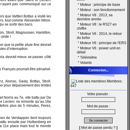
ulent avant que Sainz et Leclerc
ms n’ayant pas communiqué sur ce
*
Moteur : principe de base
*
Moteur : son fonctionnement
*
Moteur V8 : 2013, sa
s que Valtteri Bottas a visité les
dernière année
urs, tout comme Alexander Albon.
pu se sortir des bacs.
*
Moteur V8 : le RS27 en
chiffre
con, Stroll, Magnussen, Hamilton,
*
Moteur V6 : 2014, le retour
piste !
du turbo
*
Moteur V6 : principe de l'ERS
r que la petite pluie fine devrait
*
Moteur V6 : power unit en
tes d’interruption.
détail
cela devrait mieux se passer côté
*
Télémétrie
*
Volants
 Français pourrait être pénalisé.
Connexion...
 Alonso, Gasly, Bottas, Stroll,
Membres :
ono pour dépassement des limites
647
Votre pseudo :
t Norris au 7e, vite battu par De
que Leclerc ne remonte qu’au 16e
tefois plus de 5 minutes, Perez,
Mot de passe :
èmes de Verstappen tient toujours
battu ensuite par Hulkenberg en
la 11e place mais tout le monde
[
Mot de passe perdu ?
]