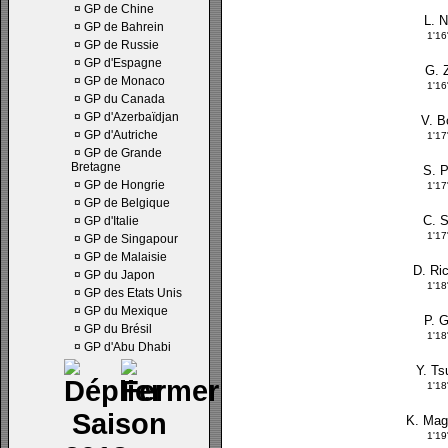
¤
GP de Chine
L. N
¤
GP de Bahrein
1'1
¤
GP de Russie
¤
GP d'Espagne
G. 
¤
GP de Monaco
1'1
¤
GP du Canada
¤
GP d'Azerbaïdjan
V. B
¤
GP d'Autriche
1'1
¤
GP de Grande
Bretagne
S. 
¤
GP de Hongrie
1'1
¤
GP de Belgique
C. 
¤
GP d'Italie
1'1
¤
GP de Singapour
¤
GP de Malaisie
D. Ri
¤
GP du Japon
1'1
¤
GP des Etats Unis
¤
GP du Mexique
P. 
¤
GP du Brésil
1'1
¤
GP d'Abu Dhabi
Y. T
1'1
Saison
K. Ma
1'1