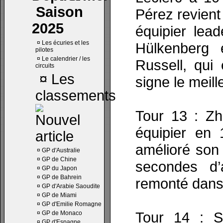
Saison
Pérez revient
2025
équipier lead
¤
Les écuries et les
Hülkenberg 
pilotes
¤
Le calendrier / les
Russell, qui
circuits
¤
Les
signe le meil
classements
Tour 13 : Zh
équipier en 
amélioré son 
¤
GP d'Australie
¤
GP de Chine
secondes d’
¤
GP du Japon
¤
GP de Bahrein
remonté dans
¤
GP d'Arabie Saoudite
¤
GP de Miami
¤
GP d'Emilie Romagne
Tour 14 : Sa
¤
GP de Monaco
¤
GP d'Espagne