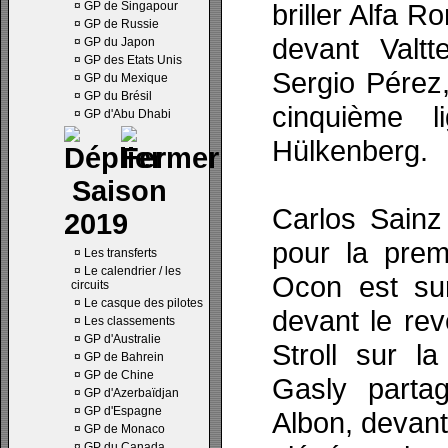
briller Alfa 
¤
GP de Singapour
¤
GP de Russie
devant Valtt
¤
GP du Japon
¤
GP des Etats Unis
Sergio Pérez,
¤
GP du Mexique
¤
GP du Brésil
cinquième l
¤
GP d'Abu Dhabi
Hülkenberg.
Saison
Carlos Sainz
2019
pour la prem
¤
Les transferts
¤
Le calendrier / les
Ocon est sur
circuits
¤
Le casque des pilotes
devant le rev
¤
Les classements
¤
GP d'Australie
Stroll sur l
¤
GP de Bahrein
¤
GP de Chine
Gasly parta
¤
GP d'Azerbaïdjan
¤
GP d'Espagne
Albon, devant
¤
GP de Monaco
¤
GP du Canada