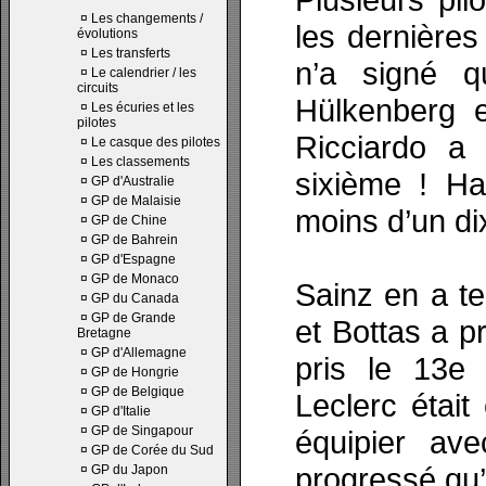
¤
Les changements /
les dernières
évolutions
¤
Les transferts
n’a signé q
¤
Le calendrier / les
circuits
Hülkenberg 
¤
Les écuries et les
pilotes
Ricciardo a
¤
Le casque des pilotes
¤
Les classements
sixième ! H
¤
GP d'Australie
¤
GP de Malaisie
moins d’un di
¤
GP de Chine
¤
GP de Bahrein
¤
GP d'Espagne
¤
GP de Monaco
Sainz en a te
¤
GP du Canada
¤
GP de Grande
et Bottas a p
Bretagne
¤
GP d'Allemagne
pris le 13e
¤
GP de Hongrie
¤
GP de Belgique
Leclerc était
¤
GP d'Italie
¤
GP de Singapour
équipier ave
¤
GP de Corée du Sud
progressé qu’
¤
GP du Japon