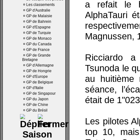
a refait le 
¤
Les classements
¤
GP d'Australie
AlphaTauri ét
¤
GP de Malaisie
¤
GP de Bahrein
respective
¤
GP d'Espagne
¤
GP de Turquie
Magnussen, 1
¤
GP de Monaco
¤
GP du Canada
¤
GP de France
Ricciardo a
¤
GP de Grande
Bretagne
Tsunoda le qu
¤
GP d'Allemagne
¤
GP de Hongrie
au huitième 
¤
GP d'Europe
¤
GP de Belgique
séance, l’éca
¤
GP d'Italie
¤
GP de Singapour
était de 1"023
¤
GP du Japon
¤
GP de Chine
¤
GP du Brésil
Les pilotes A
top 10, mais
Saison