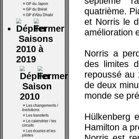
septième r
¤
GP du Japon
quatrième. Pi
¤
GP du Brésil
¤
GP d'Abu Dhabi
et Norris le 
amélioration 
Saisons
2010 à
Norris a per
2019
des limites d
repoussé au 1
de deux minut
Saison
monde se prép
2010
¤
Les changements /
évolutions
Hülkenberg e
¤
Les transferts
¤
Le calendrier / les
Hamilton a pr
circuits
¤
Les écuries et les
Norris est r
pilotes