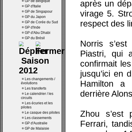
après un dép
¤
GP de Belgique
¤
GP d'Italie
virage 5. Str
¤
GP de Singapour
¤
GP du Japon
respect des l
¤
GP de Corée du Sud
¤
GP d'Inde
¤
GP d'Abu Dhabi
¤
GP du Brésil
Norris s’es
Piastri, qui
Saison
confirmait le
2012
jusqu’ici en d
¤
Les changements /
Hamilton a 
évolutions
¤
Les transferts
derrière Alon
¤
Le calendrier / les
circuits
¤
Les écuries et les
pilotes
Zhou s’est 
¤
Le casque des pilotes
¤
Les classements
Ferrari, tand
¤
GP d'Australie
¤
GP de Malaisie