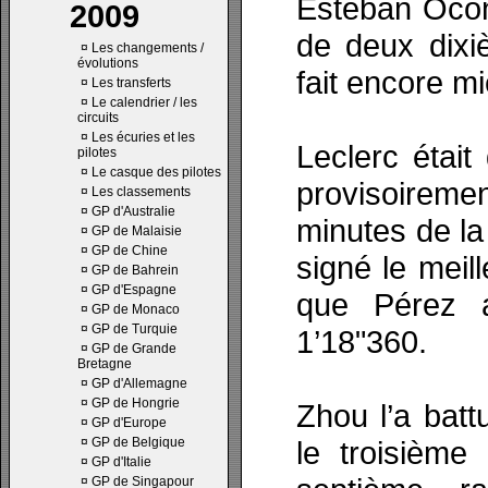
Esteban Ocon
2009
de deux dixi
¤
Les changements /
évolutions
fait encore m
¤
Les transferts
¤
Le calendrier / les
circuits
¤
Les écuries et les
Leclerc était
pilotes
¤
Le casque des pilotes
provisoiremen
¤
Les classements
¤
GP d'Australie
minutes de l
¤
GP de Malaisie
¤
GP de Chine
signé le meil
¤
GP de Bahrein
¤
GP d'Espagne
que Pérez a
¤
GP de Monaco
¤
GP de Turquie
1’18"360.
¤
GP de Grande
Bretagne
¤
GP d'Allemagne
¤
GP de Hongrie
Zhou l’a batt
¤
GP d'Europe
¤
GP de Belgique
le troisième
¤
GP d'Italie
¤
GP de Singapour