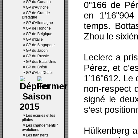
¤
GP du Canada
0"166 de Pére
¤
GP d'Autriche
en 1’16"904
¤
GP de Grande
Bretagne
¤
GP d'Allemagne
temps. Botta
¤
GP de Hongrie
Zhou le sixiè
¤
GP de Belgique
¤
GP d'Italie
¤
GP de Singapour
¤
GP du Japon
Leclerc a pri
¤
GP du Russie
¤
GP des Etats Unis
Pérez, et c’e
¤
GP du Brésil
¤
GP d'Abu Dhabi
1’16"612. Le 
non-respect d
Saison
signé le deu
2015
s’est positio
¤
Les écuries et les
pilotes
¤
Les changements /
Hülkenberg a 
évolutions
¤
Les transferts