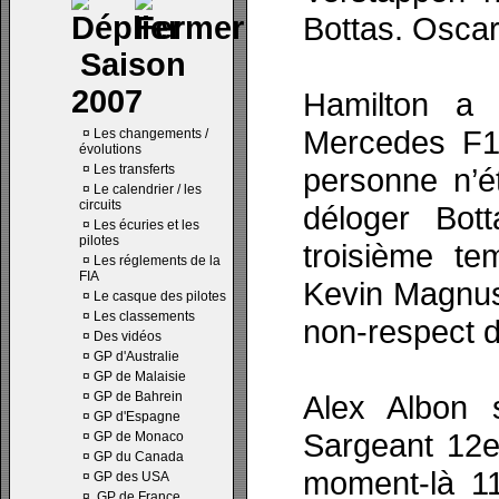
Bottas. Oscar 
Saison
2007
Hamilton a 
Mercedes F1,
¤
Les changements /
évolutions
¤
Les transferts
personne n’
¤
Le calendrier / les
circuits
déloger Bot
¤
Les écuries et les
pilotes
troisième te
¤
Les réglements de la
FIA
Kevin Magnus
¤
Le casque des pilotes
¤
Les classements
non-respect d
¤
Des vidéos
¤
GP d'Australie
¤
GP de Malaisie
¤
GP de Bahrein
Alex Albon 
¤
GP d'Espagne
Sargeant 12e.
¤
GP de Monaco
¤
GP du Canada
moment-là 11
¤
GP des USA
¤
GP de France