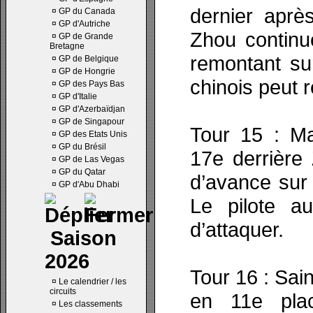
dernier aprè
¤
GP du Canada
¤
GP d'Autriche
Zhou continue
¤
GP de Grande
Bretagne
remontant sur
¤
GP de Belgique
¤
GP de Hongrie
chinois peut 
¤
GP des Pays Bas
¤
GP d'Italie
¤
GP d'Azerbaïdjan
¤
GP de Singapour
Tour 15 : Ma
¤
GP des Etats Unis
¤
GP du Brésil
17e derrière
¤
GP de Las Vegas
¤
GP du Qatar
d’avance sur 
¤
GP d'Abu Dhabi
Le pilote a
d’attaquer.
Saison
2026
Tour 16 : Sai
¤
Le calendrier / les
circuits
en 11e pla
¤
Les classements