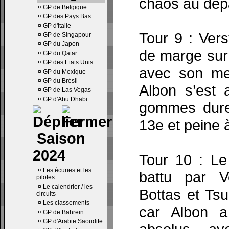
chaos au dépa
¤
GP de Belgique
¤
GP des Pays Bas
¤
GP d'Italie
Tour 9 : Ver
¤
GP de Singapour
¤
GP du Japon
de marge sur 
¤
GP du Qatar
¤
GP des Etats Unis
avec son mei
¤
GP du Mexique
¤
GP du Brésil
Albon s’est 
¤
GP de Las Vegas
¤
GP d'Abu Dhabi
gommes dures
13e et peine 
Saison
2024
Tour 10 : Le
¤
Les écuries et les
battu par V
pilotes
¤
Le calendrier / les
Bottas et Tsu
circuits
¤
Les classements
car Albon a
¤
GP de Bahrein
¤
GP d'Arabie Saoudite