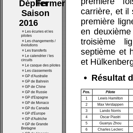
première f
carrière, et 
Saison
première lig
2016
en deuxième 
¤
Les écuries et les
pilotes
troisième l
¤
Les changements /
évolutions
septième et 
¤
Les transferts
¤
Le calendrier / les
et Hülkenberg
circuits
¤
Le casque des pilotes
¤
Les classements
Résultat d
¤
GP d'Australie
¤
GP de Bahrein
¤
GP de Chine
¤
GP de Russie
Pos.
Pilote
¤
GP d'Espagne
1
Lewis Hamilton
¤
GP de Monaco
2
Max Verstappen
¤
GP du Canada
3
Lando Norris
¤
GP d'Europe
4
Oscar Piastri
¤
GP d'Autriche
5
Guanyu Zhou
¤
GP de Grande
Bretagne
6
Charles Leclerc