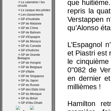
que huitième.
¤
Le calendrier / les
circuits
repris la qua
¤
Le casque des pilotes
¤
Les classements
Verstappen n
¤
GP d'Australie
¤
GP de Malaisie
qu’Alonso étai
¤
GP de Chine
¤
GP de Bahrein
¤
GP d'Espagne
¤
GP de Monaco
L’Espagnol n
¤
GP du Canada
¤
GP d'Autriche
et Piastri es
¤
GP de Grande
Bretagne
le cinquième
¤
GP de Hongrie
¤
GP de Belgique
0"082 de Ver
¤
GP d'Italie
en dernier et
¤
GP de Singapour
¤
GP du Japon
millièmes !
¤
GP du Russie
¤
GP des Etats Unis
¤
GP du Mexique
¤
GP du Brésil
Hamilton ret
¤
GP d'Abu Dhabi