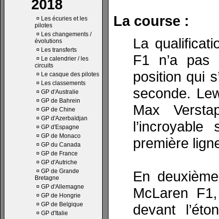
2018
La course :
¤
Les écuries et les
pilotes
¤
Les changements /
La qualifica
évolutions
¤
Les transferts
F1 n’a pas 
¤
Le calendrier / les
circuits
position qui 
¤
Le casque des pilotes
¤
Les classements
seconde. Lew
¤
GP d'Australie
¤
GP de Bahrein
Max Versta
¤
GP de Chine
¤
GP d'Azerbaïdjan
l’incroyable
¤
GP d'Espagne
¤
GP de Monaco
première lign
¤
GP du Canada
¤
GP de France
¤
GP d'Autriche
¤
GP de Grande
En deuxième 
Bretagne
¤
GP d'Allemagne
McLaren F1, 
¤
GP de Hongrie
¤
GP de Belgique
devant l’ét
¤
GP d'Italie