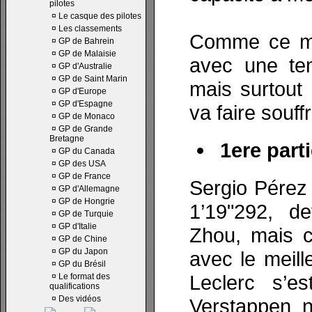
pilotes
¤
Le casque des pilotes
¤
Les classements
Comme ce mat
¤
GP de Bahrein
¤
GP de Malaisie
avec une tem
¤
GP d'Australie
¤
GP de Saint Marin
mais surtout
¤
GP d'Europe
¤
GP d'Espagne
va faire souff
¤
GP de Monaco
¤
GP de Grande
Bretagne
1ere parti
¤
GP du Canada
¤
GP des USA
¤
GP de France
Sergio Pérez 
¤
GP d'Allemagne
¤
GP de Hongrie
1’19"292, d
¤
GP de Turquie
¤
GP d'Italie
Zhou, mais c’
¤
GP de Chine
¤
GP du Japon
avec le meill
¤
GP du Brésil
Leclerc s’e
¤
Le format des
qualifications
¤
Des vidéos
Verstappen 