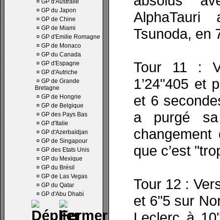
absolus a
¤
GP d'Australie
¤
GP du Japon
AlphaTauri 
¤
GP de Chine
¤
GP de Miami
Tsunoda, en 7
¤
GP d'Emilie Romagne
¤
GP de Monaco
¤
GP du Canada
Tour 11 : V
¤
GP d'Espagne
¤
GP d'Autriche
1’24"405 et 
¤
GP de Grande
Bretagne
et 6 secondes
¤
GP de Hongrie
¤
GP de Belgique
a purgé sa 
¤
GP des Pays Bas
¤
GP d'Italie
changement d
¤
GP d'Azerbaïdjan
¤
GP de Singapour
que c’est "trop
¤
GP des Etats Unis
¤
GP du Mexique
¤
GP du Brésil
¤
GP de Las Vegas
Tour 12 : Ver
¤
GP du Qatar
¤
GP d'Abu Dhabi
et 6"5 sur No
Leclerc à 10