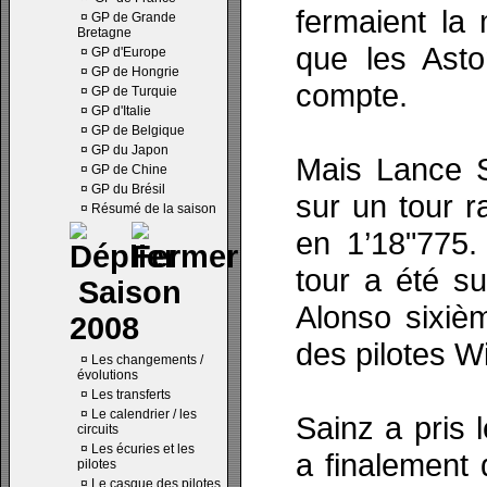
fermaient la
¤
GP de Grande
Bretagne
que les Asto
¤
GP d'Europe
¤
GP de Hongrie
compte.
¤
GP de Turquie
¤
GP d'Italie
¤
GP de Belgique
¤
GP du Japon
Mais Lance S
¤
GP de Chine
¤
GP du Brésil
sur un tour r
¤
Résumé de la saison
en 1’18"775.
tour a été su
Saison
Alonso sixiè
2008
des pilotes Wi
¤
Les changements /
évolutions
¤
Les transferts
¤
Le calendrier / les
Sainz a pris 
circuits
¤
Les écuries et les
a finalement 
pilotes
¤
Le casque des pilotes