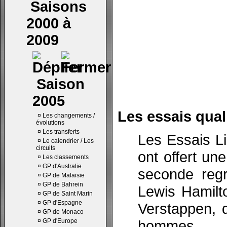
Saisons
2000 à
2009
Saison
2005
Les essais quali
¤
Les changements /
évolutions
¤
Les transferts
Les Essais L
¤
Le calendrier / Les
circuits
ont offert un
¤
Les classements
¤
GP d'Australie
seconde regr
¤
GP de Malaisie
¤
GP de Bahrein
Lewis Hamilt
¤
GP de Saint Marin
¤
GP d'Espagne
Verstappen, 
¤
GP de Monaco
¤
GP d'Europe
hommes.