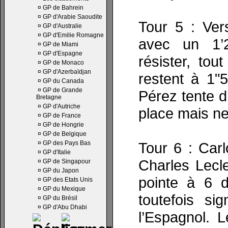
¤
GP de Bahrein
¤
GP d'Arabie Saoudite
Tour 5 : Ver
¤
GP d'Australie
¤
GP d'Emilie Romagne
avec un 1’2
¤
GP de Miami
¤
GP d'Espagne
résister, to
¤
GP de Monaco
¤
GP d'Azerbaïdjan
restent à 1"
¤
GP du Canada
¤
GP de Grande
Pérez tente d
Bretagne
¤
GP d'Autriche
place mais ne
¤
GP de France
¤
GP de Hongrie
¤
GP de Belgique
¤
GP des Pays Bas
Tour 6 : Carl
¤
GP d'Italie
Charles Lecl
¤
GP de Singapour
¤
GP du Japon
pointe à 6 d
¤
GP des Etats Unis
¤
GP du Mexique
toutefois s
¤
GP du Brésil
¤
GP d'Abu Dhabi
l’Espagnol. 