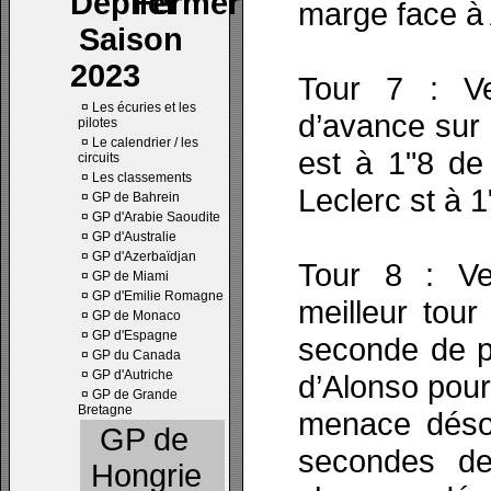
marge face à
Saison
2023
Tour 7 : V
¤
Les écuries et les
d’avance sur 
pilotes
¤
Le calendrier / les
est à 1"8 de
circuits
¤
Les classements
Leclerc st à 
¤
GP de Bahrein
¤
GP d'Arabie Saoudite
¤
GP d'Australie
¤
GP d'Azerbaïdjan
Tour 8 : Ve
¤
GP de Miami
¤
GP d'Emilie Romagne
meilleur tou
¤
GP de Monaco
¤
GP d'Espagne
seconde de pl
¤
GP du Canada
¤
GP d'Autriche
d’Alonso pour
¤
GP de Grande
Bretagne
menace déso
GP de
secondes de
Hongrie