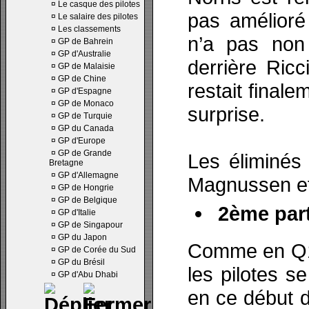
¤
Le casque des pilotes
pas amélioré
¤
Le salaire des pilotes
¤
Les classements
n’a pas non 
¤
GP de Bahrein
¤
GP d'Australie
derrière Ric
¤
GP de Malaisie
¤
GP de Chine
restait final
¤
GP d'Espagne
¤
GP de Monaco
surprise.
¤
GP de Turquie
¤
GP du Canada
¤
GP d'Europe
¤
GP de Grande
Les éliminés 
Bretagne
¤
GP d'Allemagne
Magnussen et
¤
GP de Hongrie
¤
GP de Belgique
2ème part
¤
GP d'Italie
¤
GP de Singapour
¤
GP du Japon
Comme en Q1, 
¤
GP de Corée du Sud
¤
GP du Brésil
les pilotes s
¤
GP d'Abu Dhabi
en ce début 