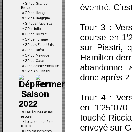
¤
GP de Grande
éventré. C’es
Bretagne
¤
GP de Hongrie
¤
GP de Belgique
¤
GP des Pays Bas
Tour 3 : Vers
¤
GP d'Italie
¤
GP de Russie
course en 1’
¤
GP de Turquie
sur Piastri, 
¤
GP des Etats Unis
¤
GP du Brésil
Hamilton derr
¤
GP du Mexique
¤
GP du Qatar
abandonne a
¤
GP d'Arabie Saoudite
¤
GP d'Abu Dhabi
donc après 2 
Saison
Tour 4 : Vers
2022
en 1’25"070
¤
Les écuries et les
touché Riccia
pilotes
¤
Le calendrier / les
envoyé sur G
circuits
¤
Les classements