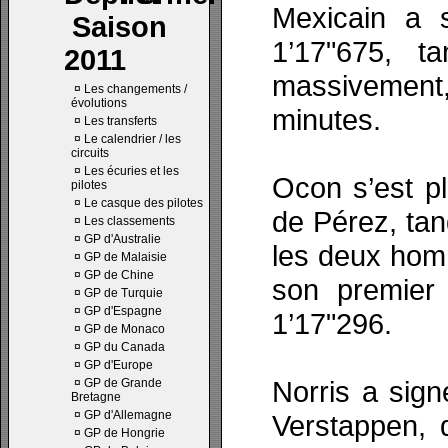
Mexicain a 
Saison
1’17"675, ta
2011
massivement
¤
Les changements /
évolutions
minutes.
¤
Les transferts
¤
Le calendrier / les
circuits
¤
Les écuries et les
Ocon s’est p
pilotes
¤
Le casque des pilotes
de Pérez, tand
¤
Les classements
¤
GP d'Australie
les deux hom
¤
GP de Malaisie
¤
GP de Chine
son premier 
¤
GP de Turquie
¤
GP d'Espagne
1’17"296.
¤
GP de Monaco
¤
GP du Canada
¤
GP d'Europe
Norris a sig
¤
GP de Grande
Bretagne
¤
GP d'Allemagne
Verstappen, 
¤
GP de Hongrie