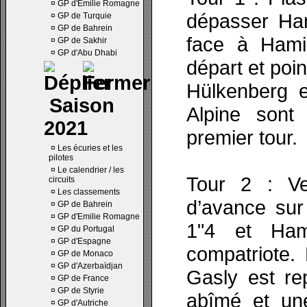
¤
GP d'Emilie Romagne
dépasser Ham
¤
GP de Turquie
¤
GP de Bahrein
face à Hamil
¤
GP de Sakhir
¤
GP d'Abu Dhabi
départ et poi
Hülkenberg e
Saison
Alpine sont
2021
premier tour.
¤
Les écuries et les
pilotes
¤
Le calendrier / les
Tour 2 : Ve
circuits
¤
Les classements
d’avance sur 
¤
GP de Bahrein
¤
GP d'Emilie Romagne
1"4 et Ham
¤
GP du Portugal
¤
GP d'Espagne
compatriote.
¤
GP de Monaco
¤
GP d'Azerbaïdjan
Gasly est re
¤
GP de France
¤
GP de Styrie
abîmé et une
¤
GP d'Autriche