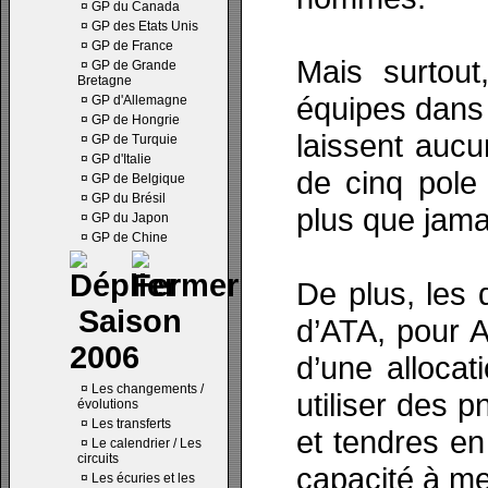
¤
GP du Canada
¤
GP des Etats Unis
¤
GP de France
Mais surtout
¤
GP de Grande
Bretagne
équipes dans 
¤
GP d'Allemagne
¤
GP de Hongrie
laissent aucun
¤
GP de Turquie
¤
GP d'Italie
de cinq pole
¤
GP de Belgique
¤
GP du Brésil
plus que jam
¤
GP du Japon
¤
GP de Chine
De plus, les 
Saison
d’ATA, pour Al
2006
d’une allocat
¤
Les changements /
utiliser des
évolutions
¤
Les transferts
et tendres en
¤
Le calendrier / Les
circuits
capacité à me
¤
Les écuries et les