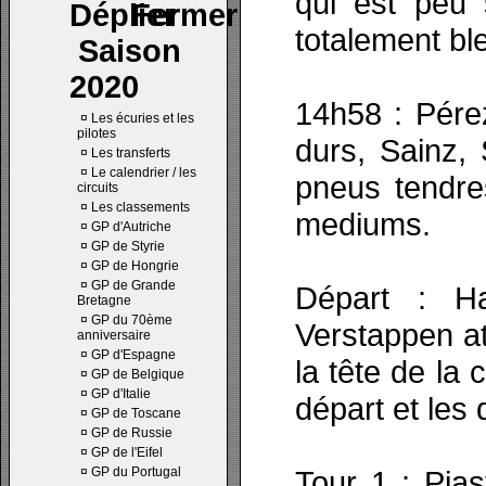
qui est peu 
totalement bl
Saison
2020
14h58 : Pérez
¤
Les écuries et les
pilotes
durs, Sainz, 
¤
Les transferts
¤
Le calendrier / les
pneus tendre
circuits
¤
Les classements
mediums.
¤
GP d'Autriche
¤
GP de Styrie
¤
GP de Hongrie
¤
GP de Grande
Départ : Ha
Bretagne
¤
GP du 70ème
Verstappen at
anniversaire
¤
GP d'Espagne
la tête de la
¤
GP de Belgique
¤
GP d'Italie
départ et les
¤
GP de Toscane
¤
GP de Russie
¤
GP de l'Eifel
¤
GP du Portugal
Tour 1 : Pias