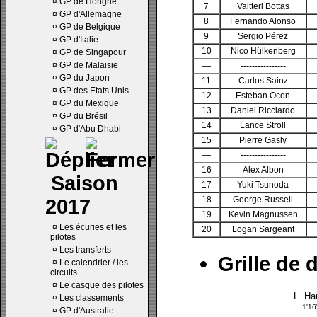
¤
GP de Hongrie
7
Valtteri Bottas
¤
GP d'Allemagne
8
Fernando Alonso
¤
GP de Belgique
9
Sergio Pérez
¤
GP d'Italie
10
Nico Hülkenberg
¤
GP de Singapour
¤
GP de Malaisie
—
----------------
¤
GP du Japon
11
Carlos Sainz
¤
GP des Etats Unis
12
Esteban Ocon
¤
GP du Mexique
13
Daniel Ricciardo
¤
GP du Brésil
14
Lance Stroll
¤
GP d'Abu Dhabi
15
Pierre Gasly
—
----------------
16
Alex Albon
Saison
17
Yuki Tsunoda
18
George Russell
2017
19
Kevin Magnussen
¤
Les écuries et les
20
Logan Sargeant
pilotes
¤
Les transferts
Grille de 
¤
Le calendrier / les
circuits
¤
Le casque des pilotes
L. Ha
¤
Les classements
1'1
¤
GP d'Australie