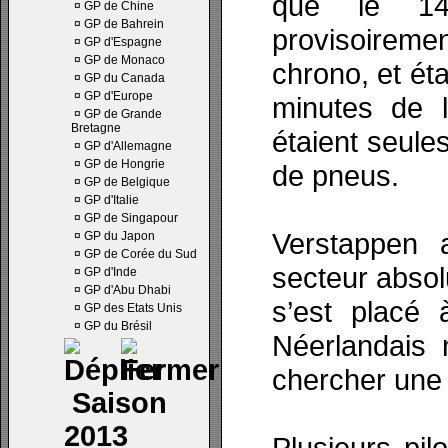
que le 14e
¤
GP de Chine
¤
GP de Bahrein
provisoireme
¤
GP d'Espagne
¤
GP de Monaco
chrono, et ét
¤
GP du Canada
¤
GP d'Europe
minutes de 
¤
GP de Grande
Bretagne
étaient seule
¤
GP d'Allemagne
¤
GP de Hongrie
de pneus.
¤
GP de Belgique
¤
GP d'Italie
¤
GP de Singapour
Verstappen 
¤
GP du Japon
¤
GP de Corée du Sud
secteur absol
¤
GP d'Inde
¤
GP d'Abu Dhabi
s’est placé
¤
GP des Etats Unis
¤
GP du Brésil
Néerlandais 
chercher une
Saison
2013
Plusieurs pil