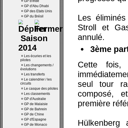
¤
GP d'Inde
¤
GP d'Abu Dhabi
¤
GP des Etats Unis
Les éliminés
¤
GP du Brésil
Stroll et Ga
annulé.
Saison
2014
3ème part
¤
Les écuries et les
pilotes
Cette fois,
¤
Les changements /
évolutions
immédiatemen
¤
Les transferts
¤
Le calendrier / les
seul tour r
circuits
¤
Le casque des pilotes
composé, et
¤
Les classements
¤
GP d'Australie
première réfé
¤
GP de Malaisie
¤
GP de Bahrein
¤
GP de Chine
¤
GP d'Espagne
Hülkenberg 
¤
GP de Monaco