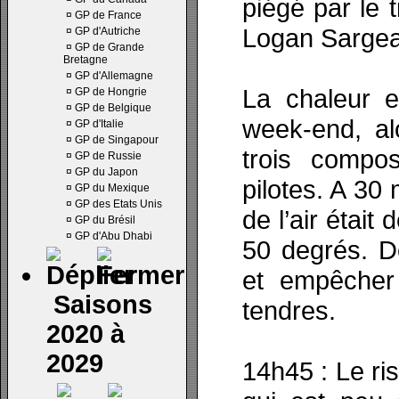
piégé par le 
¤
GP de France
Logan Sargean
¤
GP d'Autriche
¤
GP de Grande
Bretagne
¤
GP d'Allemagne
La chaleur e
¤
GP de Hongrie
¤
GP de Belgique
week-end, alo
¤
GP d'Italie
¤
GP de Singapour
trois compo
¤
GP de Russie
¤
GP du Japon
pilotes. A 30
¤
GP du Mexique
¤
GP des Etats Unis
de l’air était
¤
GP du Brésil
¤
GP d'Abu Dhabi
50 degrés. De
et empêcher 
Saisons
tendres.
2020 à
2029
14h45 : Le ri