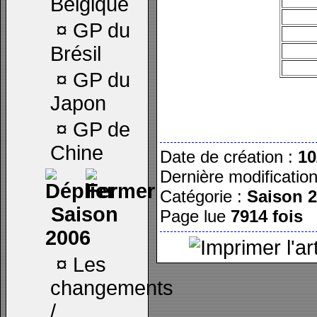
Belgique
¤
GP du
Brésil
¤
GP du
Japon
¤
GP de
Chine
Date de création :
10
Dernière modificatio
Catégorie :
Saison 
Saison
Page lue
7914 fois
2006
¤
Les
changements
/