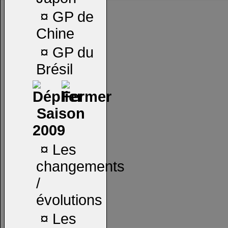
¤
GP de
Chine
¤
GP du
Brésil
Saison
2009
¤
Les
changements
/
évolutions
¤
Les