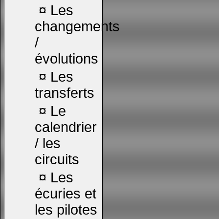
¤
Les
changements
/
évolutions
¤
Les
transferts
¤
Le
calendrier
/ les
circuits
¤
Les
écuries et
les pilotes