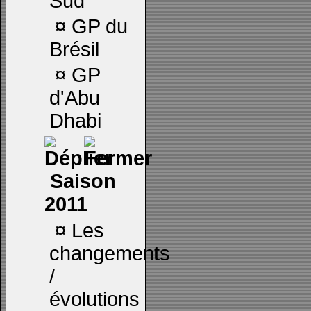
Sud
¤
GP du
Brésil
¤
GP
d'Abu
Dhabi
Saison
2011
¤
Les
changements
/
évolutions