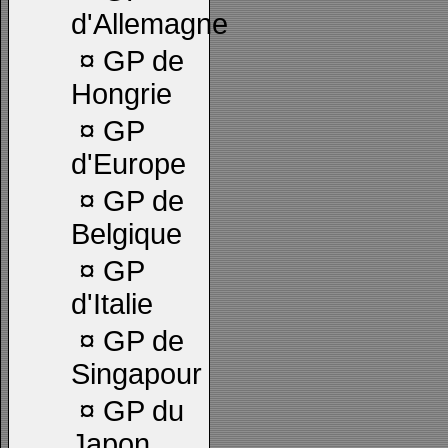
d'Allemagne
¤
GP de
Hongrie
¤
GP
d'Europe
¤
GP de
Belgique
¤
GP
d'Italie
¤
GP de
Singapour
¤
GP du
Japon