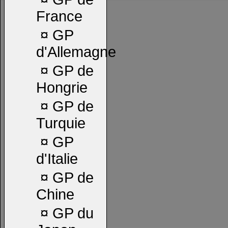
France
¤
GP
d'Allemagne
¤
GP de
Hongrie
¤
GP de
Turquie
¤
GP
d'Italie
¤
GP de
Chine
¤
GP du