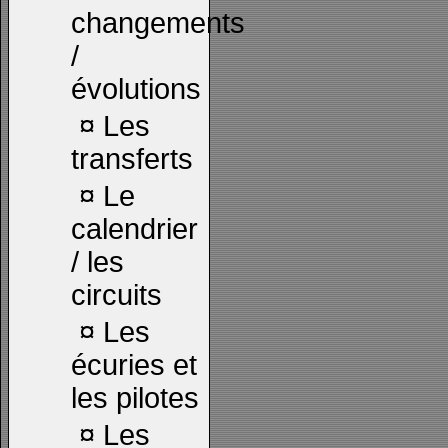
changements
/
évolutions
¤
Les
transferts
¤
Le
calendrier
/ les
circuits
¤
Les
écuries et
les pilotes
¤
Les