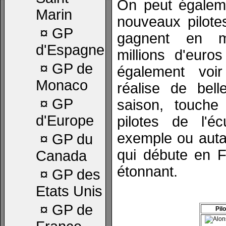
On peut égalem
Marin
nouveaux pilote
¤
GP
gagnent en m
d'Espagne
millions d'euro
¤
GP de
également voir
Monaco
réalise de bell
¤
GP
saison, touch
d'Europe
pilotes de l'é
exemple ou auta
¤
GP du
qui débute en F
Canada
étonnant.
¤
GP des
Etats Unis
¤
GP de
Pilo