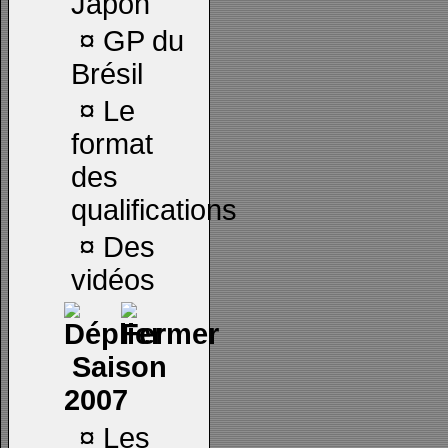
Japon
¤
GP du
Brésil
¤
Le
format
des
qualifications
¤
Des
vidéos
Saison
2007
¤
Les