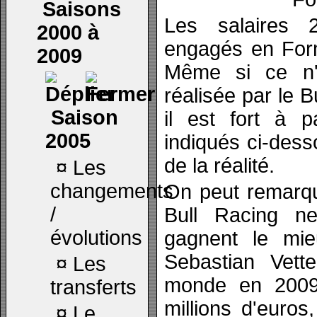
Saisons
Les salaires 
2000 à
engagés en Form
2009
Même si ce n'e
réalisée par le
Saison
il est fort à p
2005
indiqués ci-dess
de la réalité.
¤
Les
changements
On peut remarqu
/
Bull Racing n
évolutions
gagnent le mieu
Sebastian Vett
¤
Les
monde en 2009
transferts
millions d'euro
¤
Le