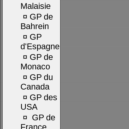
Malaisie
¤
GP de
Bahrein
¤
GP
d'Espagne
¤
GP de
Monaco
¤
GP du
Canada
¤
GP des
USA
¤
GP de
France