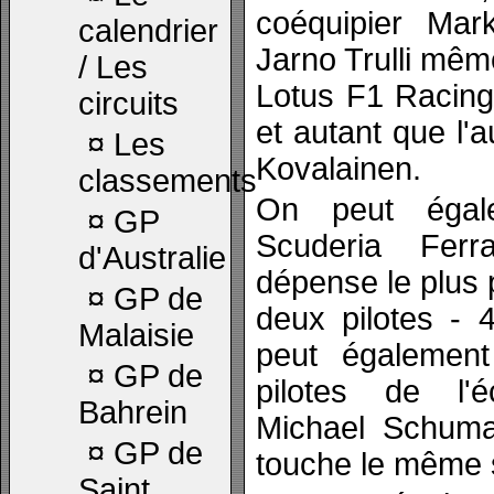
coéquipier Ma
calendrier
Jarno Trulli même
/ Les
Lotus F1 Racing
circuits
et autant que l'a
¤
Les
Kovalainen.
classements
On peut égal
¤
GP
Scuderia Ferr
d'Australie
dépense le plus 
¤
GP de
deux pilotes - 
Malaisie
peut égalemen
¤
GP de
pilotes de l'
Bahrein
Michael Schuma
¤
GP de
touche le même s
Saint