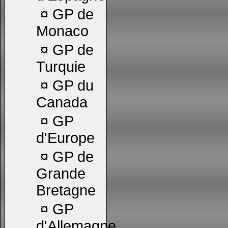
¤
GP de
Monaco
¤
GP de
Turquie
¤
GP du
Canada
¤
GP
d'Europe
¤
GP de
Grande
Bretagne
¤
GP
d'Allemagne