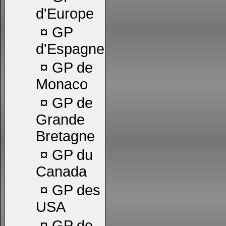
d'Europe
¤
GP
d'Espagne
¤
GP de
Monaco
¤
GP de
Grande
Bretagne
¤
GP du
Canada
¤
GP des
USA
¤
GP de