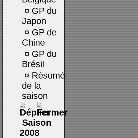
¤
GP du
Japon
¤
GP de
Chine
¤
GP du
Brésil
¤
Résumé
de la
saison
Saison
2008