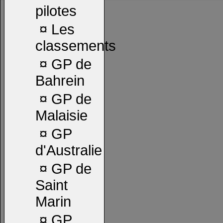
pilotes
¤
Les
classements
¤
GP de
Bahrein
¤
GP de
Malaisie
¤
GP
d'Australie
¤
GP de
Saint
Marin
¤
GP