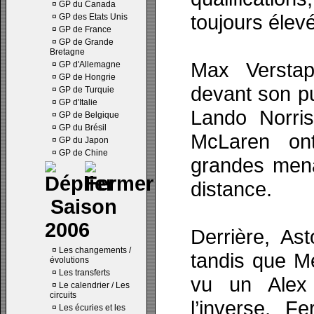
¤
GP du Canada
toujours élevé
¤
GP des Etats Unis
¤
GP de France
¤
GP de Grande
Bretagne
Max Versta
¤
GP d'Allemagne
¤
GP de Hongrie
devant son pu
¤
GP de Turquie
¤
GP d'Italie
Lando Norris
¤
GP de Belgique
¤
GP du Brésil
McLaren on
¤
GP du Japon
¤
GP de Chine
grandes men
distance.
Saison
2006
Derrière, As
¤
Les changements /
tandis que M
évolutions
¤
Les transferts
vu un Alex 
¤
Le calendrier / Les
circuits
l’inverse, F
¤
Les écuries et les