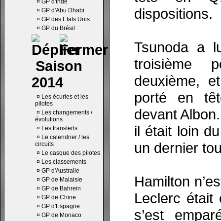
¤
GP d'Inde
dispositions.
¤
GP d'Abu Dhabi
¤
GP des Etats Unis
¤
GP du Brésil
Tsunoda a lu
troisième p
Saison
deuxième, et
2014
porté en tê
¤
Les écuries et les
pilotes
devant Albon.
¤
Les changements /
évolutions
il était loin 
¤
Les transferts
¤
Le calendrier / les
un dernier tou
circuits
¤
Le casque des pilotes
¤
Les classements
¤
GP d'Australie
Hamilton n’es
¤
GP de Malaisie
¤
GP de Bahrein
Leclerc étai
¤
GP de Chine
¤
GP d'Espagne
s’est empar
¤
GP de Monaco