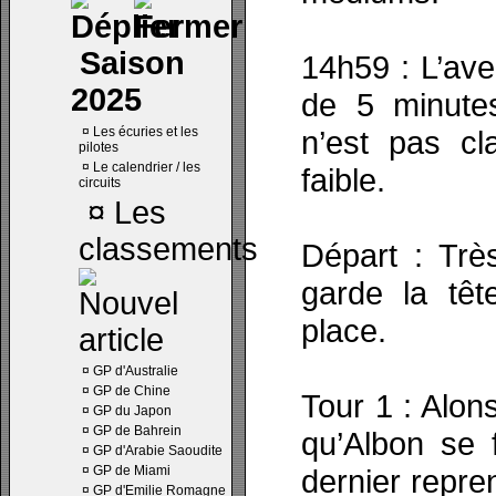
Saison
14h59 : L’ave
2025
de 5 minutes
¤
Les écuries et les
n’est pas cla
pilotes
¤
Le calendrier / les
faible.
circuits
¤
Les
classements
Départ : Trè
garde la têt
place.
¤
GP d'Australie
¤
GP de Chine
Tour 1 : Alon
¤
GP du Japon
¤
GP de Bahrein
qu’Albon se 
¤
GP d'Arabie Saoudite
¤
GP de Miami
dernier repre
¤
GP d'Emilie Romagne