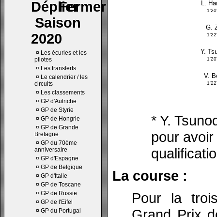
L. Ha
1'2
Saison
G. 
2020
1'2
Y. Ts
¤
Les écuries et les
pilotes
1'2
¤
Les transferts
V. B
¤
Le calendrier / les
circuits
1'2
¤
Les classements
¤
GP d'Autriche
¤
GP de Styrie
* Y. Tsuno
¤
GP de Hongrie
¤
GP de Grande
pour avoir
Bretagne
¤
GP du 70ème
qualificati
anniversaire
¤
GP d'Espagne
¤
GP de Belgique
La course :
¤
GP d'Italie
¤
GP de Toscane
¤
GP de Russie
Pour la troi
¤
GP de l'Eifel
Grand Prix 
¤
GP du Portugal