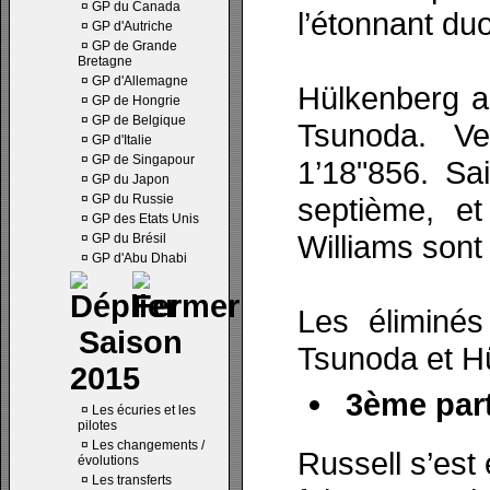
¤
GP du Canada
l’étonnant du
¤
GP d'Autriche
¤
GP de Grande
Bretagne
¤
GP d'Allemagne
Hülkenberg a 
¤
GP de Hongrie
¤
GP de Belgique
Tsunoda. Ve
¤
GP d'Italie
¤
GP de Singapour
1’18"856. Sa
¤
GP du Japon
¤
GP du Russie
septième, e
¤
GP des Etats Unis
Williams sont
¤
GP du Brésil
¤
GP d'Abu Dhabi
Les éliminés 
Saison
Tsunoda et H
2015
3ème part
¤
Les écuries et les
pilotes
¤
Les changements /
Russell s’est
évolutions
¤
Les transferts