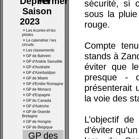
sécurité, si 
Saison
sous la plui
2023
rouge.
¤
Les écuries et les
pilotes
¤
Le calendrier / les
Compte tenu 
circuits
¤
Les classements
stands à Zand
¤
GP de Bahrein
¤
GP d'Arabie Saoudite
éviter que l
¤
GP d'Australie
¤
GP d'Azerbaïdjan
presque - 
¤
GP de Miami
¤
GP d'Emilie Romagne
présenterait 
¤
GP de Monaco
¤
GP d'Espagne
la voie des s
¤
GP du Canada
¤
GP d'Autriche
¤
GP de Grande
Bretagne
L’objectif d
¤
GP de Hongrie
d’éviter qu’u
¤
GP de Belgique
GP des