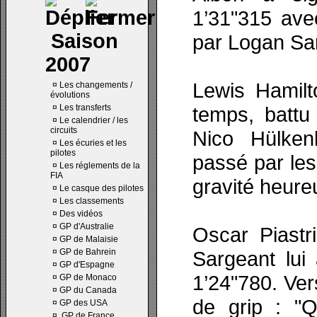
1’31"315 ave
Saison
par Logan Sa
2007
Lewis Hamilt
¤
Les changements /
évolutions
¤
Les transferts
temps, battu 
¤
Le calendrier / les
circuits
Nico Hülken
¤
Les écuries et les
pilotes
passé par les
¤
Les réglements de la
FIA
gravité heur
¤
Le casque des pilotes
¤
Les classements
¤
Des vidéos
¤
GP d'Australie
Oscar Piastr
¤
GP de Malaisie
¤
GP de Bahrein
Sargeant lui 
¤
GP d'Espagne
1’24"780. Ver
¤
GP de Monaco
¤
GP du Canada
de grip : "
¤
GP des USA
¤
GP de France