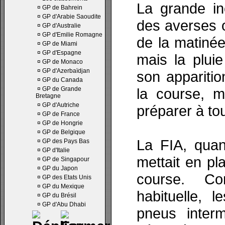
La grande in
¤
GP de Bahrein
¤
GP d'Arabie Saoudite
des averses o
¤
GP d'Australie
¤
GP d'Emilie Romagne
de la matinée
¤
GP de Miami
¤
GP d'Espagne
mais la plui
¤
GP de Monaco
¤
GP d'Azerbaïdjan
son apparitio
¤
GP du Canada
¤
GP de Grande
la course, 
Bretagne
¤
GP d'Autriche
préparer à tou
¤
GP de France
¤
GP de Hongrie
¤
GP de Belgique
La FIA, quant
¤
GP des Pays Bas
¤
GP d'Italie
mettait en pl
¤
GP de Singapour
¤
GP du Japon
course. Co
¤
GP des Etats Unis
¤
GP du Mexique
habituelle, l
¤
GP du Brésil
¤
GP d'Abu Dhabi
pneus interm