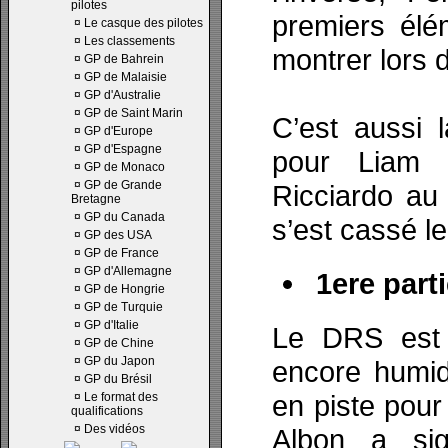
pilotes
premiers élé
¤
Le casque des pilotes
¤
Les classements
montrer lors 
¤
GP de Bahrein
¤
GP de Malaisie
¤
GP d'Australie
¤
GP de Saint Marin
C’est aussi 
¤
GP d'Europe
¤
GP d'Espagne
pour Liam 
¤
GP de Monaco
¤
GP de Grande
Ricciardo au
Bretagne
¤
GP du Canada
s’est cassé le
¤
GP des USA
¤
GP de France
¤
GP d'Allemagne
1ere parti
¤
GP de Hongrie
¤
GP de Turquie
¤
GP d'Italie
Le DRS est 
¤
GP de Chine
¤
GP du Japon
encore humide
¤
GP du Brésil
en piste pour
¤
Le format des
qualifications
¤
Des vidéos
Albon a sig