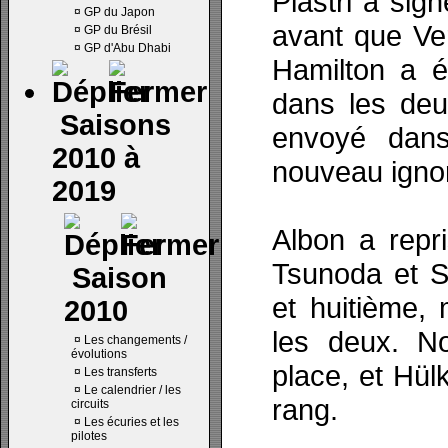
Piastri a sig
¤
GP du Japon
avant que Ve
¤
GP du Brésil
¤
GP d'Abu Dhabi
Hamilton a é
dans les deux
Saisons
envoyé dans
2010 à
nouveau ignor
2019
Albon a repr
Tsunoda et S
Saison
et huitième,
2010
les deux. N
¤
Les changements /
évolutions
place, et Hü
¤
Les transferts
¤
Le calendrier / les
rang.
circuits
¤
Les écuries et les
pilotes