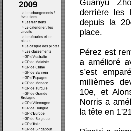
Guanyu Zho
2009
derrière les
¤
Les changements /
évolutions
depuis la 2
¤
Les transferts
¤
Le calendrier / les
place.
circuits
¤
Les écuries et les
pilotes
¤
Le casque des pilotes
Pérez est re
¤
Les classements
¤
GP d'Australie
a amélioré a
¤
GP de Malaisie
¤
GP de Chine
s’est empar
¤
GP de Bahrein
¤
GP d'Espagne
millièmes de
¤
GP de Monaco
¤
GP de Turquie
10e, et Alon
¤
GP de Grande
Bretagne
Norris a amél
¤
GP d'Allemagne
¤
GP de Hongrie
la tête en 1’2
¤
GP d'Europe
¤
GP de Belgique
¤
GP d'Italie
¤
GP de Singapour