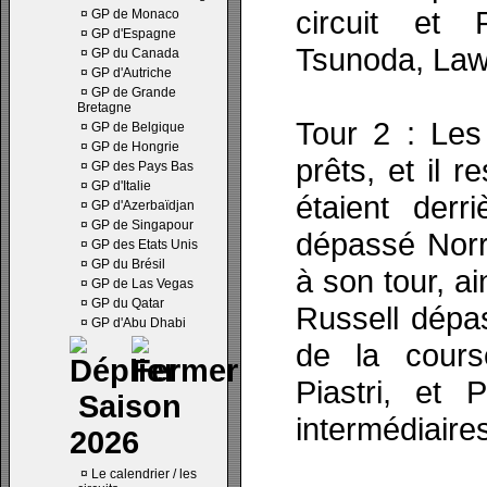
circuit et 
¤
GP de Monaco
¤
GP d'Espagne
Tsunoda, Law
¤
GP du Canada
¤
GP d'Autriche
¤
GP de Grande
Bretagne
Tour 2 : Les
¤
GP de Belgique
¤
GP de Hongrie
prêts, et il 
¤
GP des Pays Bas
¤
GP d'Italie
étaient derr
¤
GP d'Azerbaïdjan
¤
GP de Singapour
dépassé Norri
¤
GP des Etats Unis
¤
GP du Brésil
à son tour, a
¤
GP de Las Vegas
¤
GP du Qatar
Russell dépas
¤
GP d'Abu Dhabi
de la cours
Piastri, et
Saison
intermédiaire
2026
¤
Le calendrier / les