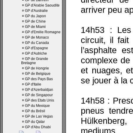
¤
GP de Bahrein
¤
GP d'Arabie Saoudite
arriver peu ap
¤
GP d'Australie
¤
GP du Japon
¤
GP de Chine
¤
GP de Miami
14h53 : Les
¤
GP d'Emilie Romagne
circuit, il fa
¤
GP de Monaco
¤
GP du Canada
l’asphalte e
¤
GP d'Espagne
¤
GP d'Autriche
complexe de Z
¤
GP de Grande
Bretagne
et nuages, et
¤
GP de Hongrie
¤
GP de Belgique
se jouer à la
¤
GP des Pays Bas
¤
GP d'Italie
¤
GP d'Azerbaïdjan
¤
GP de Singapour
14h58 : Presq
¤
GP des Etats Unis
¤
GP du Mexique
pneus tendre
¤
GP du Brésil
¤
GP de Las Vegas
Hülkenberg,
¤
GP du Qatar
¤
GP d'Abu Dhabi
mediums.