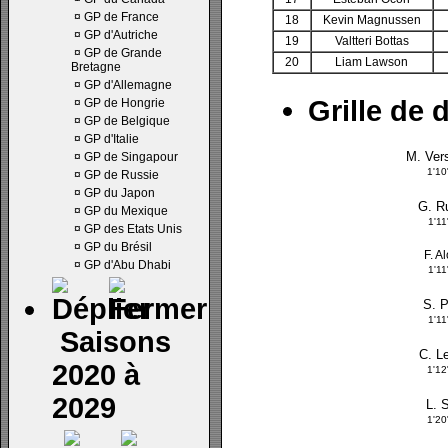
¤
GP de France
18
Kevin Magnussen
¤
GP d'Autriche
19
Valtteri Bottas
¤
GP de Grande
20
Liam Lawson
Bretagne
¤
GP d'Allemagne
Grille de 
¤
GP de Hongrie
¤
GP de Belgique
¤
GP d'Italie
M. Ver
¤
GP de Singapour
1'1
¤
GP de Russie
¤
GP du Japon
G. R
¤
GP du Mexique
1'1
¤
GP des Etats Unis
¤
GP du Brésil
F. A
¤
GP d'Abu Dhabi
1'1
S. 
1'1
Saisons
C. L
2020 à
1'1
2029
L. S
1'2