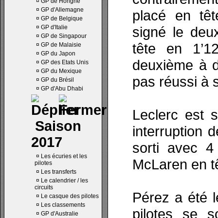
¤
GP de Hongrie
¤
GP d'Allemagne
placé en tê
¤
GP de Belgique
¤
GP d'Italie
signé le deu
¤
GP de Singapour
tête en 1’12
¤
GP de Malaisie
¤
GP du Japon
deuxième à d
¤
GP des Etats Unis
¤
GP du Mexique
pas réussi à 
¤
GP du Brésil
¤
GP d'Abu Dhabi
Leclerc est 
Saison
interruption 
2017
sorti avec 4
¤
Les écuries et les
McLaren en t
pilotes
¤
Les transferts
¤
Le calendrier / les
circuits
Pérez a été l
¤
Le casque des pilotes
¤
Les classements
pilotes se 
¤
GP d'Australie