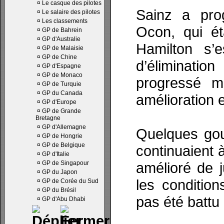
¤
Le casque des pilotes
Sainz a pro
¤
Le salaire des pilotes
¤
Les classements
Ocon, qui ét
¤
GP de Bahrein
¤
GP d'Australie
Hamilton s’
¤
GP de Malaisie
¤
GP de Chine
d’éliminati
¤
GP d'Espagne
¤
GP de Monaco
progressé ma
¤
GP de Turquie
¤
GP du Canada
amélioration 
¤
GP d'Europe
¤
GP de Grande
Bretagne
¤
GP d'Allemagne
Quelques gout
¤
GP de Hongrie
¤
GP de Belgique
continuaient 
¤
GP d'Italie
¤
GP de Singapour
amélioré de 
¤
GP du Japon
les condition
¤
GP de Corée du Sud
¤
GP du Brésil
pas été battu
¤
GP d'Abu Dhabi