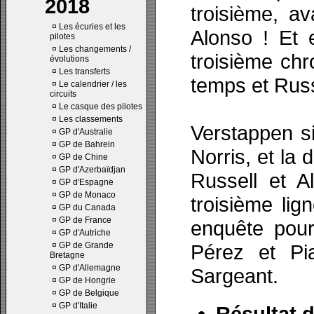
2018
troisième, av
¤
Les écuries et les
Alonso ! Et e
pilotes
¤
Les changements /
troisième chr
évolutions
¤
Les transferts
temps et Russe
¤
Le calendrier / les
circuits
¤
Le casque des pilotes
¤
Les classements
Verstappen si
¤
GP d'Australie
¤
GP de Bahrein
Norris, et la
¤
GP de Chine
¤
GP d'Azerbaïdjan
Russell et A
¤
GP d'Espagne
¤
GP de Monaco
troisième li
¤
GP du Canada
¤
GP de France
enquête pour
¤
GP d'Autriche
¤
GP de Grande
Pérez et Pia
Bretagne
¤
GP d'Allemagne
Sargeant.
¤
GP de Hongrie
¤
GP de Belgique
¤
GP d'Italie
Résultat d