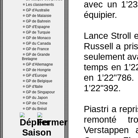
avec un 1’23
¤
Les classements
¤
GP d'Australie
équipier.
¤
GP de Malaisie
¤
GP de Bahrein
¤
GP d'Espagne
¤
GP de Turquie
Lance Stroll 
¤
GP de Monaco
Russell a pri
¤
GP du Canada
¤
GP de France
seulement ava
¤
GP de Grande
Bretagne
temps en 1’22
¤
GP d'Allemagne
¤
GP de Hongrie
en 1’22"786. 
¤
GP d'Europe
¤
GP de Belgique
1’22"392.
¤
GP d'Italie
¤
GP de Singapour
¤
GP du Japon
¤
GP de Chine
Piastri a repr
¤
GP du Brésil
remonté tro
Verstappen a
Saison