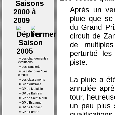
Saisons
Après un ven
2000 à
pluie que se
2009
du Grand Pr
circuit de Za
Saison
de multiple
2005
perturbé les
¤
Les changements /
piste.
évolutions
¤
Les transferts
¤
Le calendrier / Les
circuits
La pluie a ét
¤
Les classements
¤
GP d'Australie
annulée aprè
¤
GP de Malaisie
¤
GP de Bahrein
tour, heureus
¤
GP de Saint Marin
¤
GP d'Espagne
un peu plus
¤
GP de Monaco
¤
GP d'Europe
qualificatio