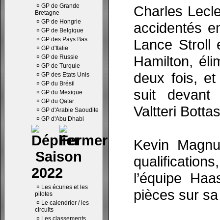
¤
GP de Grande
Charles Lecl
Bretagne
¤
GP de Hongrie
accidentés e
¤
GP de Belgique
¤
GP des Pays Bas
Lance Stroll
¤
GP d'Italie
Hamilton, él
¤
GP de Russie
¤
GP de Turquie
deux fois, e
¤
GP des Etats Unis
¤
GP du Brésil
suit devant
¤
GP du Mexique
¤
GP du Qatar
Valtteri Bott
¤
GP d'Arabie Saoudite
¤
GP d'Abu Dhabi
Kevin Magnus
Saison
qualification
2022
l’équipe Ha
¤
Les écuries et les
pièces sur sa 
pilotes
¤
Le calendrier / les
circuits
¤
Les classements