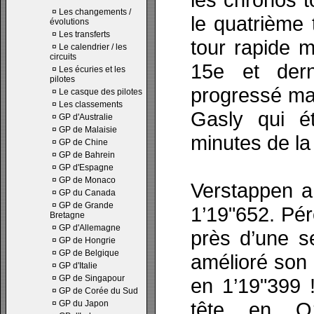
¤
Les changements /
le quatrième 
évolutions
¤
Les transferts
tour rapide m
¤
Le calendrier / les
circuits
15e et dern
¤
Les écuries et les
pilotes
progressé mai
¤
Le casque des pilotes
¤
Les classements
Gasly qui ét
¤
GP d'Australie
¤
GP de Malaisie
minutes de la 
¤
GP de Chine
¤
GP de Bahrein
¤
GP d'Espagne
¤
GP de Monaco
Verstappen a
¤
GP du Canada
¤
GP de Grande
1’19"652. Pé
Bretagne
¤
GP d'Allemagne
près d’une s
¤
GP de Hongrie
¤
GP de Belgique
amélioré son 
¤
GP d'Italie
¤
GP de Singapour
en 1’19"399 !
¤
GP de Corée du Sud
tête en Q
¤
GP du Japon