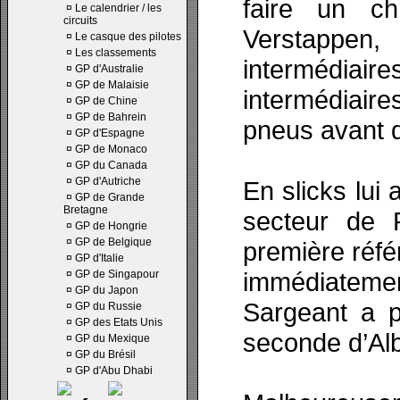
faire un c
¤
Le calendrier / les
circuits
Verstappe
¤
Le casque des pilotes
¤
Les classements
intermédiaire
¤
GP d'Australie
¤
GP de Malaisie
intermédiaire
¤
GP de Chine
¤
GP de Bahrein
pneus avant d
¤
GP d'Espagne
¤
GP de Monaco
¤
GP du Canada
¤
GP d'Autriche
En slicks lui
¤
GP de Grande
Bretagne
secteur de 
¤
GP de Hongrie
¤
GP de Belgique
première réfé
¤
GP d'Italie
immédiatem
¤
GP de Singapour
¤
GP du Japon
Sargeant a p
¤
GP du Russie
¤
GP des Etats Unis
seconde d’Al
¤
GP du Mexique
¤
GP du Brésil
¤
GP d'Abu Dhabi