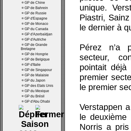
¤
GP de Chine
unique. Vers
¤
GP de Bahrein
¤
GP de Russie
Piastri, Sain
¤
GP d'Espagne
¤
GP de Monaco
le dernier à q
¤
GP du Canada
¤
GP d'Azerbaïdjan
¤
GP d'Autriche
Pérez n’a p
¤
GP de Grande
Bretagne
¤
GP de Hongrie
secteur, co
¤
GP de Belgique
pointait déj
¤
GP d'Italie
¤
GP de Singapour
premier secte
¤
GP de Malaisie
¤
GP du Japon
le premier sec
¤
GP des Etats Unis
¤
GP du Mexique
¤
GP du Brésil
¤
GP d'Abu Dhabi
Verstappen a
le deuxième 
Saison
Norris a pris