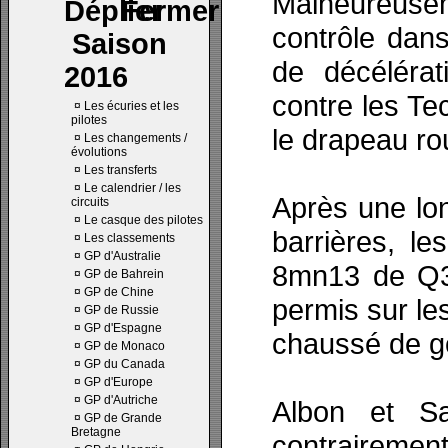
Malheureuse
contrôle dan
Saison
de décélérat
2016
contre les Te
¤
Les écuries et les
pilotes
le drapeau ro
¤
Les changements /
évolutions
¤
Les transferts
¤
Le calendrier / les
Après une lon
circuits
¤
Le casque des pilotes
barrières, le
¤
Les classements
¤
GP d'Australie
8mn13 de Q3.
¤
GP de Bahrein
¤
GP de Chine
permis sur le
¤
GP de Russie
¤
GP d'Espagne
chaussé de g
¤
GP de Monaco
¤
GP du Canada
¤
GP d'Europe
¤
GP d'Autriche
Albon et Sa
¤
GP de Grande
Bretagne
contrairement