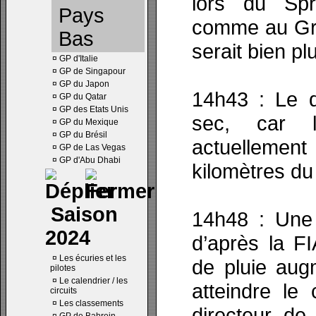
lors du Spr
Pays
comme au Gra
Bas
serait bien pl
¤
GP d'Italie
¤
GP de Singapour
¤
GP du Japon
14h43 : Le d
¤
GP du Qatar
¤
GP des Etats Unis
sec, car l
¤
GP du Mexique
¤
GP du Brésil
actuelleme
¤
GP de Las Vegas
¤
GP d'Abu Dhabi
kilomètres du 
Saison
14h48 : Une 
2024
d’après la F
¤
Les écuries et les
de pluie augm
pilotes
¤
Le calendrier / les
atteindre le
circuits
¤
Les classements
directeur de 