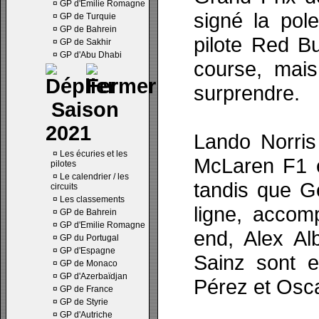
¤
GP d'Emilie Romagne
signé la pole
¤
GP de Turquie
¤
GP de Bahrein
pilote Red Bu
¤
GP de Sakhir
¤
GP d'Abu Dhabi
course, mais 
surprendre.
Saison
2021
Lando Norris
¤
Les écuries et les
McLaren F1 e
pilotes
¤
Le calendrier / les
tandis que G
circuits
¤
Les classements
ligne, accom
¤
GP de Bahrein
¤
GP d'Emilie Romagne
end, Alex Al
¤
GP du Portugal
¤
GP d'Espagne
Sainz sont e
¤
GP de Monaco
¤
GP d'Azerbaïdjan
Pérez et Osca
¤
GP de France
¤
GP de Styrie
¤
GP d'Autriche