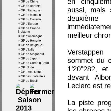
en cinquièm
¤
GP de Chine
¤
GP de Bahrein
aussi, mais 
¤
GP d'Espagne
¤
GP de Monaco
deuxième 
¤
GP du Canada
¤
GP d'Europe
immédiatem
¤
GP de Grande
Bretagne
meilleur chro
¤
GP d'Allemagne
¤
GP de Hongrie
¤
GP de Belgique
¤
GP d'Italie
Verstappen 
¤
GP de Singapour
sommet du cl
¤
GP du Japon
¤
GP de Corée du Sud
1’20"282, et
¤
GP d'Inde
¤
GP d'Abu Dhabi
devant Albo
¤
GP des Etats Unis
¤
GP du Brésil
Leclerc est r
Saison
La piste pro
2013
les chronos t