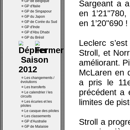
Sargeant a am
¤
GP de Belgique
¤
GP d'Italie
en 1’21"780,
¤
GP de Singapour
¤
GP du Japon
en 1’20"690 !
¤
GP de Corée du Sud
¤
GP d'Inde
¤
GP d'Abu Dhabi
¤
GP du Brésil
Leclerc s’est
Stroll, et No
Saison
améliorant. Pi
2012
McLaren en d
¤
Les changements /
a pris le 1
évolutions
¤
Les transferts
précédent a 
¤
Le calendrier / les
circuits
limites de pist
¤
Les écuries et les
pilotes
¤
Le casque des pilotes
¤
Les classements
Stroll a prog
¤
GP d'Australie
¤
GP de Malaisie