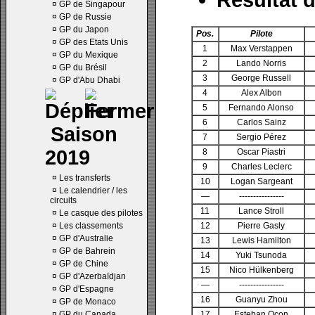
¤
GP de Singapour
¤
GP de Russie
¤
GP du Japon
Pos.
Pilote
¤
GP des Etats Unis
1
Max Verstappen
¤
GP du Mexique
2
Lando Norris
¤
GP du Brésil
3
George Russell
¤
GP d'Abu Dhabi
4
Alex Albon
5
Fernando Alonso
6
Carlos Sainz
Saison
7
Sergio Pérez
2019
8
Oscar Piastri
9
Charles Leclerc
¤
Les transferts
10
Logan Sargeant
¤
Le calendrier / les
—
----------------
circuits
11
Lance Stroll
¤
Le casque des pilotes
¤
Les classements
12
Pierre Gasly
¤
GP d'Australie
13
Lewis Hamilton
¤
GP de Bahrein
14
Yuki Tsunoda
¤
GP de Chine
15
Nico Hülkenberg
¤
GP d'Azerbaïdjan
—
----------------
¤
GP d'Espagne
16
Guanyu Zhou
¤
GP de Monaco
¤
GP du Canada
17
Esteban Ocon