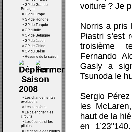
voiture ? Je p
¤
GP de Grande
Bretagne
¤
GP d'Europe
¤
GP de Hongrie
Norris a pris
¤
GP de Turquie
¤
GP d'Italie
Piastri s’est
¤
GP de Belgique
¤
GP du Japon
troisième 
¤
GP de Chine
¤
GP du Brésil
Fernando Al
¤
Résumé de la saison
Gasly a sig
Tsunoda le hu
Saison
2008
Sergio Pérez
¤
Les changements /
évolutions
les McLaren
¤
Les transferts
¤
Le calendrier / les
haut de la hié
circuits
¤
Les écuries et les
en 1’23"140
pilotes
¤
Le casque des pilotes