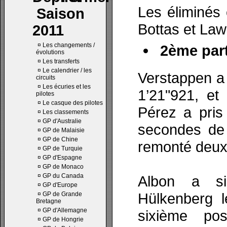
Les éliminés
Saison
Bottas et Law
2011
¤
Les changements /
2ème part
évolutions
¤
Les transferts
¤
Le calendrier / les
Verstappen a
circuits
¤
Les écuries et les
1’21"921, et
pilotes
¤
Le casque des pilotes
Pérez a pris
¤
Les classements
¤
GP d'Australie
secondes de 
¤
GP de Malaisie
¤
GP de Chine
remonté deux
¤
GP de Turquie
¤
GP d'Espagne
¤
GP de Monaco
¤
GP du Canada
Albon a si
¤
GP d'Europe
Hülkenberg l
¤
GP de Grande
Bretagne
¤
GP d'Allemagne
sixième pos
¤
GP de Hongrie