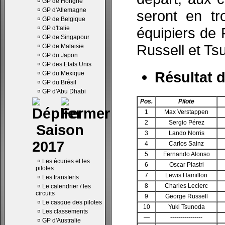
¤
GP de Hongrie
¤
GP d'Allemagne
seront en tr
¤
GP de Belgique
¤
GP d'Italie
équipiers de 
¤
GP de Singapour
Russell et Ts
¤
GP de Malaisie
¤
GP du Japon
¤
GP des Etats Unis
Résultat d
¤
GP du Mexique
¤
GP du Brésil
¤
GP d'Abu Dhabi
Pos.
Pilote
1
Max Verstappen
2
Sergio Pérez
Saison
3
Lando Norris
2017
4
Carlos Sainz
5
Fernando Alonso
¤
Les écuries et les
6
Oscar Piastri
pilotes
7
Lewis Hamilton
¤
Les transferts
8
Charles Leclerc
¤
Le calendrier / les
circuits
9
George Russell
¤
Le casque des pilotes
10
Yuki Tsunoda
¤
Les classements
—
----------------
¤
GP d'Australie