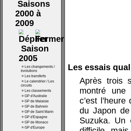
Saisons
2000 à
2009
Saison
2005
Les essais quali
¤
Les changements /
évolutions
¤
Les transferts
Après trois 
¤
Le calendrier / Les
circuits
montré une p
¤
Les classements
¤
GP d'Australie
c’est l’heure
¤
GP de Malaisie
¤
GP de Bahrein
du Japon de 
¤
GP de Saint Marin
¤
GP d'Espagne
Suzuka. Un e
¤
GP de Monaco
¤
GP d'Europe
difficile, ma