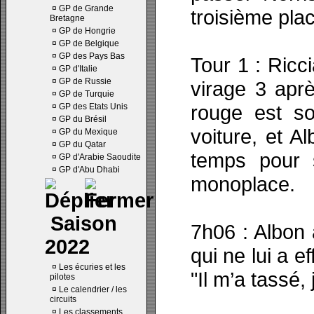
¤
GP de Grande
troisième plac
Bretagne
¤
GP de Hongrie
¤
GP de Belgique
¤
GP des Pays Bas
Tour 1 : Ricc
¤
GP d'Italie
¤
GP de Russie
virage 3 apr
¤
GP de Turquie
rouge est so
¤
GP des Etats Unis
¤
GP du Brésil
voiture, et A
¤
GP du Mexique
¤
GP du Qatar
temps pour 
¤
GP d'Arabie Saoudite
¤
GP d'Abu Dhabi
monoplace.
Saison
7h06 : Albon 
2022
qui ne lui a e
¤
Les écuries et les
"Il m’a tassé, 
pilotes
¤
Le calendrier / les
circuits
¤
Les classements