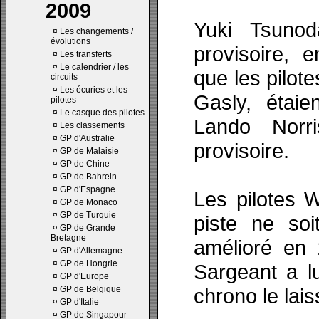
2009
Yuki Tsunod
¤
Les changements /
évolutions
provisoire, e
¤
Les transferts
¤
Le calendrier / les
que les pilot
circuits
¤
Les écuries et les
Gasly, étaie
pilotes
¤
Le casque des pilotes
Lando Norr
¤
Les classements
¤
GP d'Australie
provisoire.
¤
GP de Malaisie
¤
GP de Chine
¤
GP de Bahrein
¤
GP d'Espagne
Les pilotes W
¤
GP de Monaco
¤
GP de Turquie
piste ne so
¤
GP de Grande
Bretagne
amélioré en 
¤
GP d'Allemagne
¤
GP de Hongrie
Sargeant a l
¤
GP d'Europe
¤
GP de Belgique
chrono le lai
¤
GP d'Italie
¤
GP de Singapour