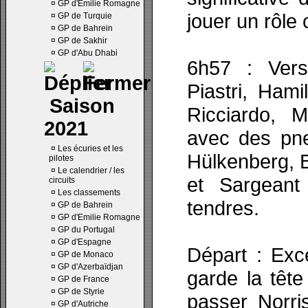
¤
GP d'Emilie Romagne
jouer un rôle 
¤
GP de Turquie
¤
GP de Bahrein
¤
GP de Sakhir
¤
GP d'Abu Dhabi
6h57 : Vers
Piastri, Hami
Saison
Ricciardo, 
2021
avec des pne
¤
Les écuries et les
Hülkenberg, B
pilotes
¤
Le calendrier / les
et Sargean
circuits
¤
Les classements
tendres.
¤
GP de Bahrein
¤
GP d'Emilie Romagne
¤
GP du Portugal
¤
GP d'Espagne
Départ : Exc
¤
GP de Monaco
¤
GP d'Azerbaïdjan
garde la têt
¤
GP de France
¤
GP de Styrie
passer Norri
¤
GP d'Autriche