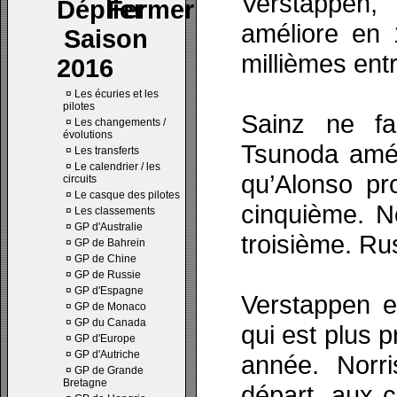
Verstappen,
améliore en 
Saison
millièmes en
2016
¤
Les écuries et les
pilotes
Sainz ne fa
¤
Les changements /
évolutions
Tsunoda amél
¤
Les transferts
¤
Le calendrier / les
qu’Alonso pr
circuits
¤
Le casque des pilotes
cinquième. No
¤
Les classements
¤
GP d'Australie
troisième. Ru
¤
GP de Bahrein
¤
GP de Chine
¤
GP de Russie
¤
GP d'Espagne
Verstappen e
¤
GP de Monaco
¤
GP du Canada
qui est plus p
¤
GP d'Europe
¤
GP d'Autriche
année. Norr
¤
GP de Grande
Bretagne
départ, aux c