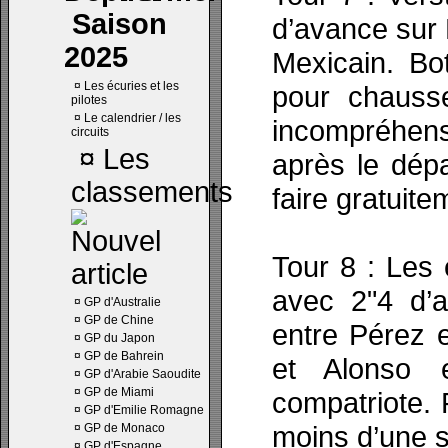
Saison
d’avance sur 
2025
Mexicain. Bo
¤
Les écuries et les
pour chauss
pilotes
¤
Le calendrier / les
incompréhen
circuits
¤
Les
après le dépa
classements
faire gratuite
Tour 8 : Les 
avec 2"4 d’
¤
GP d'Australie
¤
GP de Chine
entre Pérez e
¤
GP du Japon
¤
GP de Bahrein
et Alonso
¤
GP d'Arabie Saoudite
¤
GP de Miami
compatriote. 
¤
GP d'Emilie Romagne
moins d’une s
¤
GP de Monaco
¤
GP d'Espagne