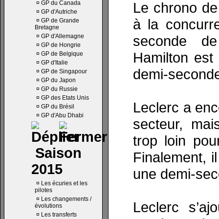
¤
GP du Canada
Le chrono de
¤
GP d'Autriche
à la concurr
¤
GP de Grande
Bretagne
¤
GP d'Allemagne
seconde de 
¤
GP de Hongrie
Hamilton est 
¤
GP de Belgique
¤
GP d'Italie
demi-seconde
¤
GP de Singapour
¤
GP du Japon
¤
GP du Russie
¤
GP des Etats Unis
Leclerc a enc
¤
GP du Brésil
¤
GP d'Abu Dhabi
secteur, mai
trop loin po
Saison
Finalement, i
2015
une demi-sec
¤
Les écuries et les
pilotes
¤
Les changements /
Leclerc s’aj
évolutions
¤
Les transferts