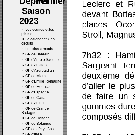
Leclerc et R
Saison
devant Botta
2023
places. Oco
¤
Les écuries et les
Stroll, Magnu
pilotes
¤
Le calendrier / les
circuits
¤
Les classements
7h32 : Hami
¤
GP de Bahrein
¤
GP d'Arabie Saoudite
Sargeant te
¤
GP d'Australie
¤
GP d'Azerbaïdjan
deuxième dép
¤
GP de Miami
¤
GP d'Emilie Romagne
d’aller le pl
¤
GP de Monaco
¤
GP d'Espagne
de faire un 
¤
GP du Canada
¤
GP d'Autriche
gommes dures,
¤
GP de Grande
Bretagne
composés diff
¤
GP de Hongrie
¤
GP de Belgique
¤
GP des Pays Bas
¤
GP d'Italie