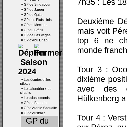
7h35 : Les 18 
¤
GP de Singapour
¤
GP du Japon
¤
GP du Qatar
Deuxième Dép
¤
GP des Etats Unis
¤
GP du Mexique
mais voit Pér
¤
GP du Brésil
¤
GP de Las Vegas
top 6 ne ch
¤
GP d'Abu Dhabi
monde franchi
Saison
Tour 3 : Oco
2024
dixième posit
¤
Les écuries et les
pilotes
avec des g
¤
Le calendrier / les
circuits
Hülkenberg a 
¤
Les classements
¤
GP de Bahrein
¤
GP d'Arabie Saoudite
¤
GP d'Australie
Tour 4 : Vers
GP du