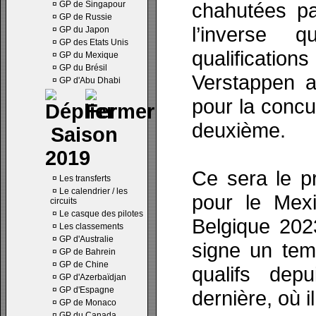
chahutées pa
¤
GP de Singapour
¤
GP de Russie
l’inverse 
¤
GP du Japon
¤
GP des Etats Unis
qualificatio
¤
GP du Mexique
¤
GP du Brésil
Verstappen a 
¤
GP d'Abu Dhabi
pour la concu
deuxième.
Saison
2019
Ce sera le p
¤
Les transferts
¤
Le calendrier / les
pour le Mex
circuits
¤
Le casque des pilotes
Belgique 2023
¤
Les classements
¤
GP d'Australie
signe un tem
¤
GP de Bahrein
¤
GP de Chine
qualifs dep
¤
GP d'Azerbaïdjan
¤
GP d'Espagne
dernière, où il
¤
GP de Monaco
¤
GP du Canada