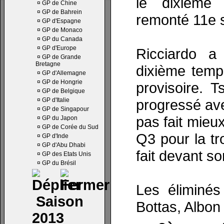
le dixième 
¤
GP de Chine
¤
GP de Bahrein
remonté 11e 
¤
GP d'Espagne
¤
GP de Monaco
¤
GP du Canada
¤
GP d'Europe
Ricciardo a
¤
GP de Grande
Bretagne
dixième temp
¤
GP d'Allemagne
¤
GP de Hongrie
provisoire. 
¤
GP de Belgique
¤
GP d'Italie
progressé ave
¤
GP de Singapour
pas fait mieu
¤
GP du Japon
¤
GP de Corée du Sud
Q3 pour la tro
¤
GP d'Inde
¤
GP d'Abu Dhabi
fait devant so
¤
GP des Etats Unis
¤
GP du Brésil
Les éliminés
Saison
Bottas, Albon
2013