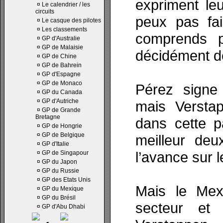
expriment leu
¤
Le calendrier / les
circuits
peux pas fa
¤
Le casque des pilotes
¤
Les classements
comprends pa
¤
GP d'Australie
¤
GP de Malaisie
décidément de
¤
GP de Chine
¤
GP de Bahrein
¤
GP d'Espagne
¤
GP de Monaco
Pérez signe 
¤
GP du Canada
¤
GP d'Autriche
mais Verstap
¤
GP de Grande
Bretagne
dans cette pa
¤
GP de Hongrie
¤
GP de Belgique
meilleur de
¤
GP d'Italie
l’avance sur l
¤
GP de Singapour
¤
GP du Japon
¤
GP du Russie
¤
GP des Etats Unis
Mais le Mex
¤
GP du Mexique
¤
GP du Brésil
secteur et
¤
GP d'Abu Dhabi