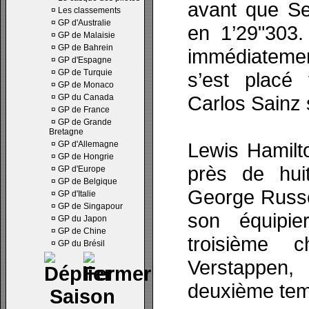
avant que Se
¤
Les classements
¤
GP d'Australie
en 1’29"303.
¤
GP de Malaisie
¤
GP de Bahrein
immédiatemen
¤
GP d'Espagne
¤
GP de Turquie
s’est placé
¤
GP de Monaco
Carlos Sainz s
¤
GP du Canada
¤
GP de France
¤
GP de Grande
Bretagne
Lewis Hamilt
¤
GP d'Allemagne
¤
GP de Hongrie
près de hui
¤
GP d'Europe
¤
GP de Belgique
George Russel
¤
GP d'Italie
¤
GP de Singapour
son équipie
¤
GP du Japon
¤
GP de Chine
troisième 
¤
GP du Brésil
Verstappen
deuxième tem
Saison