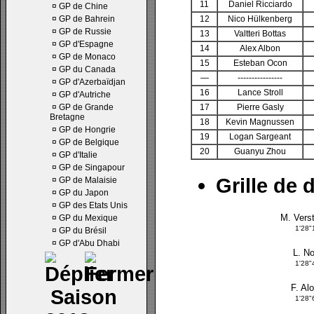
11
Daniel Ricciardo
¤
GP de Chine
¤
GP de Bahrein
12
Nico Hülkenberg
¤
GP de Russie
13
Valtteri Bottas
¤
GP d'Espagne
14
Alex Albon
¤
GP de Monaco
15
Esteban Ocon
¤
GP du Canada
—
----------------
¤
GP d'Azerbaïdjan
16
Lance Stroll
¤
GP d'Autriche
¤
GP de Grande
17
Pierre Gasly
Bretagne
18
Kevin Magnussen
¤
GP de Hongrie
19
Logan Sargeant
¤
GP de Belgique
20
Guanyu Zhou
¤
GP d'Italie
¤
GP de Singapour
Grille de 
¤
GP de Malaisie
¤
GP du Japon
¤
GP des Etats Unis
M. Vers
¤
GP du Mexique
1'28"
¤
GP du Brésil
¤
GP d'Abu Dhabi
L. No
1'28"
F. Al
Saison
1'28"