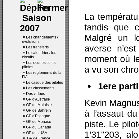
La températur
Saison
tandis que c
2007
Malgré un l
¤
Les changements /
évolutions
averse n’es
¤
Les transferts
¤
Le calendrier / les
moment où le
circuits
¤
Les écuries et les
a vu son chro
pilotes
¤
Les réglements de la
FIA
¤
Le casque des pilotes
1ere parti
¤
Les classements
¤
Des vidéos
¤
GP d'Australie
Kevin Magnuss
¤
GP de Malaisie
¤
GP de Bahrein
à l’assaut du
¤
GP d'Espagne
piste. Le pil
¤
GP de Monaco
¤
GP du Canada
1’31"203, al
¤
GP des USA
¤
GP de France