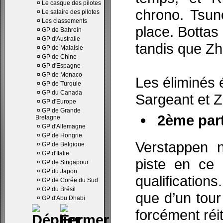
¤
Le casque des pilotes
chrono. Tsun
¤
Le salaire des pilotes
¤
Les classements
place. Bottas
¤
GP de Bahrein
¤
GP d'Australie
tandis que Zh
¤
GP de Malaisie
¤
GP de Chine
¤
GP d'Espagne
¤
GP de Monaco
Les éliminés 
¤
GP de Turquie
¤
GP du Canada
Sargeant et 
¤
GP d'Europe
¤
GP de Grande
2ème part
Bretagne
¤
GP d'Allemagne
¤
GP de Hongrie
Verstappen n
¤
GP de Belgique
¤
GP d'Italie
piste en ce
¤
GP de Singapour
¤
GP du Japon
qualification
¤
GP de Corée du Sud
¤
GP du Brésil
que d’un tour
¤
GP d'Abu Dhabi
forcément réi