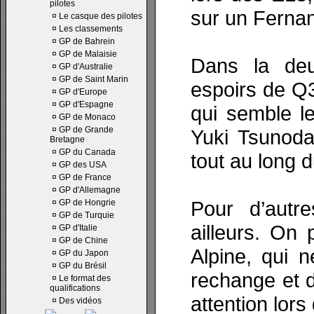
pilotes
sur un Ferna
¤
Le casque des pilotes
¤
Les classements
¤
GP de Bahrein
¤
GP de Malaisie
Dans la deu
¤
GP d'Australie
¤
GP de Saint Marin
espoirs de Q3
¤
GP d'Europe
¤
GP d'Espagne
qui semble l
¤
GP de Monaco
¤
GP de Grande
Yuki Tsunoda
Bretagne
¤
GP du Canada
tout au long 
¤
GP des USA
¤
GP de France
¤
GP d'Allemagne
Pour d’autr
¤
GP de Hongrie
¤
GP de Turquie
ailleurs. On
¤
GP d'Italie
¤
GP de Chine
Alpine, qui 
¤
GP du Japon
¤
GP du Brésil
rechange et d
¤
Le format des
qualifications
attention lors
¤
Des vidéos