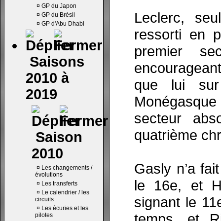
¤
GP du Japon
Leclerc, seu
¤
GP du Brésil
¤
GP d'Abu Dhabi
ressorti en 
premier se
Saisons
encourageant
2010 à
que lui sur
2019
Monégasque 
secteur abs
quatrième ch
Saison
2010
Gasly n’a fa
¤
Les changements /
évolutions
le 16e, et 
¤
Les transferts
¤
Le calendrier / les
signant le 11
circuits
¤
Les écuries et les
temps, et R
pilotes