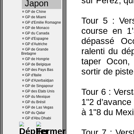
sur Pérez, qu
Japon
¤
GP de Chine
¤
GP de Miami
Tour 5 : Ver
¤
GP d'Emilie Romagne
¤
GP de Monaco
course en 1’
¤
GP du Canada
dépassé Oco
¤
GP d'Espagne
¤
GP d'Autriche
ralenti du d
¤
GP de Grande
Bretagne
taper Ocon, 
¤
GP de Hongrie
¤
GP de Belgique
sortir de piste
¤
GP des Pays Bas
¤
GP d'Italie
¤
GP d'Azerbaïdjan
¤
GP de Singapour
Tour 6 : Vers
¤
GP des Etats Unis
¤
GP du Mexique
1"2 d’avance 
¤
GP du Brésil
¤
GP de Las Vegas
à 1"8 du Mexi
¤
GP du Qatar
¤
GP d'Abu Dhabi
Tour 7 : Ver