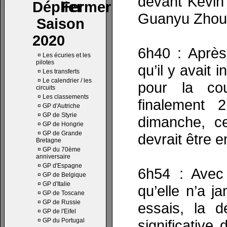
devant Kevin
Guanyu Zhou s
Saison
2020
6h40 : Après
¤
Les écuries et les
pilotes
qu’il y avait 
¤
Les transferts
¤
Le calendrier / les
pour la cou
circuits
¤
Les classements
finalement
¤
GP d'Autriche
¤
GP de Styrie
dimanche, c
¤
GP de Hongrie
¤
GP de Grande
devrait être 
Bretagne
¤
GP du 70ème
anniversaire
¤
GP d'Espagne
6h54 : Avec
¤
GP de Belgique
¤
GP d'Italie
qu’elle n’a 
¤
GP de Toscane
¤
GP de Russie
essais, la 
¤
GP de l'Eifel
¤
GP du Portugal
significative 