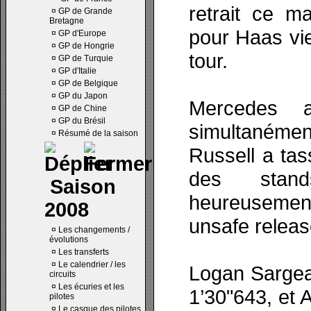
retrait ce ma
¤
GP de Grande
Bretagne
pour Haas vi
¤
GP d'Europe
¤
GP de Hongrie
tour.
¤
GP de Turquie
¤
GP d'Italie
¤
GP de Belgique
¤
GP du Japon
Mercedes 
¤
GP de Chine
¤
GP du Brésil
simultanéme
¤
Résumé de la saison
Russell a tas
des stand
Saison
heureusement
2008
unsafe releas
¤
Les changements /
évolutions
¤
Les transferts
¤
Le calendrier / les
Logan Sargean
circuits
¤
Les écuries et les
1’30"643, et 
pilotes
¤
Le casque des pilotes