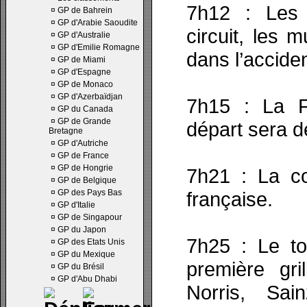
7h12 : Les 
¤
GP de Bahrein
¤
GP d'Arabie Saoudite
circuit, les 
¤
GP d'Australie
¤
GP d'Emilie Romagne
dans l’acciden
¤
GP de Miami
¤
GP d'Espagne
¤
GP de Monaco
¤
GP d'Azerbaïdjan
7h15 : La F
¤
GP du Canada
¤
GP de Grande
départ sera d
Bretagne
¤
GP d'Autriche
¤
GP de France
¤
GP de Hongrie
7h21 : La c
¤
GP de Belgique
¤
GP des Pays Bas
française.
¤
GP d'Italie
¤
GP de Singapour
¤
GP du Japon
7h25 : Le t
¤
GP des Etats Unis
¤
GP du Mexique
première gri
¤
GP du Brésil
¤
GP d'Abu Dhabi
Norris, Sain