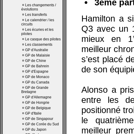
3ème part
¤
Les changements /
évolutions
¤
Les transferts
Hamilton a s
¤
Le calendrier / les
circuits
Q3 avec un 1’
¤
Les écuries et les
pilotes
mieux en 1’
¤
Le casque des pilotes
¤
Les classements
meilleur chro
¤
GP d'Australie
¤
GP de Malaisie
s’est placé d
¤
GP de Chine
¤
GP de Bahrein
de son équipi
¤
GP d'Espagne
¤
GP de Monaco
¤
GP du Canada
Alonso a pris
¤
GP de Grande
Bretagne
entre les d
¤
GP d'Allemagne
¤
GP de Hongrie
positionné tr
¤
GP de Belgique
¤
GP d'Italie
le quatrièm
¤
GP de Singapour
¤
GP de Corée du Sud
meilleur prem
¤
GP du Japon