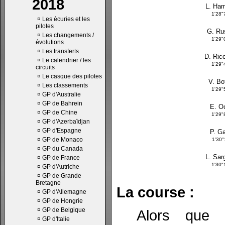
2018
L. Ham
1'28"
¤
Les écuries et les
pilotes
G. Ru
¤
Les changements /
1'29"
évolutions
¤
Les transferts
D. Ricc
¤
Le calendrier / les
1'29"
circuits
¤
Le casque des pilotes
V. Bo
¤
Les classements
1'29"
¤
GP d'Australie
¤
GP de Bahrein
E. O
¤
GP de Chine
1'29"
¤
GP d'Azerbaïdjan
¤
GP d'Espagne
P. G
¤
GP de Monaco
1'30"
¤
GP du Canada
L. Sar
¤
GP de France
1'30"
¤
GP d'Autriche
¤
GP de Grande
Bretagne
La course :
¤
GP d'Allemagne
¤
GP de Hongrie
¤
GP de Belgique
Alors que l
¤
GP d'Italie