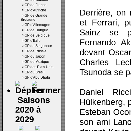
¤
GP de France
Derrière, o
¤
GP d'Autriche
¤
GP de Grande
Bretagne
et Ferrari, 
¤
GP d'Allemagne
Sainz se pa
¤
GP de Hongrie
¤
GP de Belgique
Fernando Al
¤
GP d'Italie
¤
GP de Singapour
devant Oscar 
¤
GP de Russie
¤
GP du Japon
Charles Lec
¤
GP du Mexique
¤
GP des Etats Unis
Tsunoda se pa
¤
GP du Brésil
¤
GP d'Abu Dhabi
Daniel Ric
Saisons
Hülkenberg, p
2020 à
Esteban Ocon 
2029
son ami Lance