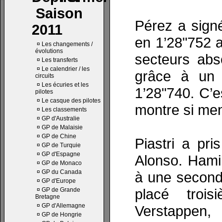
Saison
Pérez a sign
2011
en 1’28"752 a
¤
Les changements /
évolutions
secteurs abs
¤
Les transferts
¤
Le calendrier / les
grâce à un t
circuits
¤
Les écuries et les
1’28"740. C’e
pilotes
¤
Le casque des pilotes
montre si me
¤
Les classements
¤
GP d'Australie
¤
GP de Malaisie
¤
GP de Chine
Piastri a pri
¤
GP de Turquie
¤
GP d'Espagne
Alonso. Hami
¤
GP de Monaco
¤
GP du Canada
à une seconde
¤
GP d'Europe
placé troi
¤
GP de Grande
Bretagne
¤
GP d'Allemagne
Verstappen,
¤
GP de Hongrie