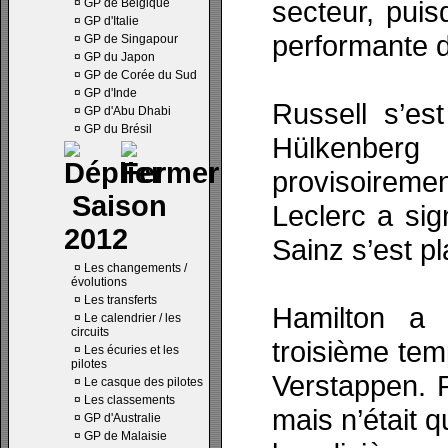
secteur, pui
¤
GP de Belgique
¤
GP d'Italie
performante d
¤
GP de Singapour
¤
GP du Japon
¤
GP de Corée du Sud
¤
GP d'Inde
Russell s’es
¤
GP d'Abu Dhabi
¤
GP du Brésil
Hülkenberg 
provisoireme
Saison
Leclerc a sig
2012
Sainz s’est p
¤
Les changements /
évolutions
¤
Les transferts
Hamilton a 
¤
Le calendrier / les
circuits
troisième te
¤
Les écuries et les
pilotes
Verstappen. R
¤
Le casque des pilotes
¤
Les classements
mais n’était 
¤
GP d'Australie
¤
GP de Malaisie