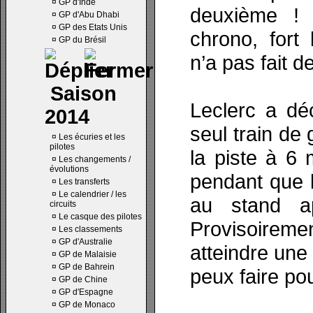
¤
GP d'Inde
deuxième ! 
¤
GP d'Abu Dhabi
¤
GP des Etats Unis
chrono, fort
¤
GP du Brésil
n’a pas fait d
Saison
Leclerc a déc
2014
seul train de
¤
Les écuries et les
pilotes
la piste à 6
¤
Les changements /
évolutions
pendant que l
¤
Les transferts
¤
Le calendrier / les
au stand ap
circuits
¤
Le casque des pilotes
Provisoirem
¤
Les classements
¤
GP d'Australie
atteindre une 
¤
GP de Malaisie
¤
GP de Bahrein
peux faire pour
¤
GP de Chine
¤
GP d'Espagne
¤
GP de Monaco