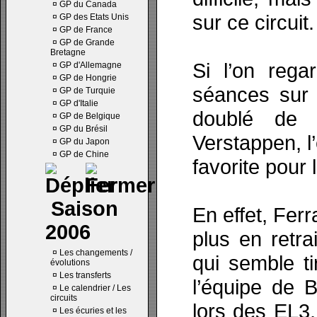
¤
GP du Canada
sur ce circuit.
¤
GP des Etats Unis
¤
GP de France
¤
GP de Grande
Bretagne
Si l’on reg
¤
GP d'Allemagne
¤
GP de Hongrie
séances sur 
¤
GP de Turquie
¤
GP d'Italie
doublé de
¤
GP de Belgique
¤
GP du Brésil
Verstappen, l
¤
GP du Japon
¤
GP de Chine
favorite pour 
Saison
En effet, Ferr
2006
plus en retra
¤
Les changements /
qui semble ti
évolutions
¤
Les transferts
l’équipe de B
¤
Le calendrier / Les
circuits
lors des EL3, 
¤
Les écuries et les