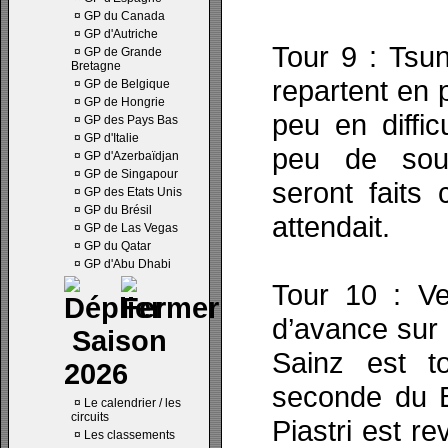
¤
GP du Canada
¤
GP d'Autriche
Tour 9 : Tsu
¤
GP de Grande
Bretagne
repartent en 
¤
GP de Belgique
¤
GP de Hongrie
peu en diffic
¤
GP des Pays Bas
¤
GP d'Italie
peu de sous
¤
GP d'Azerbaïdjan
¤
GP de Singapour
seront faits 
¤
GP des Etats Unis
¤
GP du Brésil
attendait.
¤
GP de Las Vegas
¤
GP du Qatar
¤
GP d'Abu Dhabi
Tour 10 : V
d’avance sur 
Saison
Sainz est t
2026
seconde du B
¤
Le calendrier / les
circuits
Piastri est r
¤
Les classements