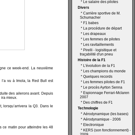
*
Le salaire des pilotes
Divers
*
Carrière sportive de M.
Schumacher
*
F1 babes
*
La procédure de départ
*
Les drapeaux
*
Les femmes de pilotes
*
Les ravitaillements
*
Pirelli - logisitique et
traçabilité d'un pneu
Histoire de la F1
*
L'évolution de la F1
spagne ce week-end. La neuvième
*
Les champions du monde
*
Quelques records
l’a vu à Imola, la Red Bull est
*
Les femmes pilotes de F1
*
Le procès Ayrton Senna
*
Espionnage Ferrari-Mclaren
éduite des ailerons avant. Depuis
2007
 ira mieux.
*
Des chiffres de F1
, lorsqu’arrivera la Q3. Dans le
Technologie
*
Aérodynamique (les bases)
*
Aérodynamique - 2006
*
Electronique
s ce matin pour atteindre les 48
*
KERS (son fonctionnement) -
2009