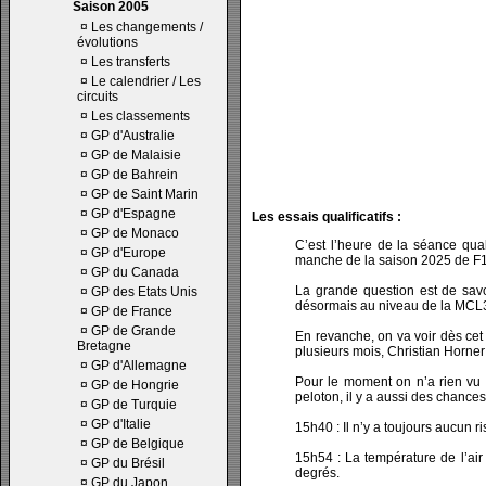
Saison 2005
¤
Les changements /
évolutions
¤
Les transferts
¤
Le calendrier / Les
circuits
¤
Les classements
¤
GP d'Australie
¤
GP de Malaisie
¤
GP de Bahrein
¤
GP de Saint Marin
¤
GP d'Espagne
Les essais qualificatifs :
¤
GP de Monaco
C’est l’heure de la séance qua
¤
GP d'Europe
manche de la saison 2025 de F1 
¤
GP du Canada
La grande question est de savo
¤
GP des Etats Unis
désormais au niveau de la MCL39 
¤
GP de France
¤
GP de Grande
En revanche, on va voir dès cet 
Bretagne
plusieurs mois, Christian Horner
¤
GP d'Allemagne
Pour le moment on n’a rien vu d
¤
GP de Hongrie
peloton, il y a aussi des chance
¤
GP de Turquie
¤
GP d'Italie
15h40 : Il n’y a toujours aucun r
¤
GP de Belgique
15h54 : La température de l’air
¤
GP du Brésil
degrés.
¤
GP du Japon