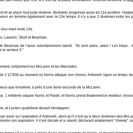
fait pas mieux que 12e, à 0"066 de la place éliminatoire. Antonelli améliore et g
 et se place tout juste dixième. Bortoleto progresse aussi en 11e position. Hadjar
awson en termine également avec le 13e temps. Il n’y a que 3 dixièmes entre les p
tour mais reste 15e.
to, Lawson, Stroll et Bearman.
 Bearman de l’avoir volontairement ralenti : "Ils sont sales, sales ! Les Haas... 
ns le secteur 3."
idement, notamment les McLaren et les Mercedes.
 de 1’11"836 au moment où Norris attaque son chrono. Antonelli signe un temps de
mieux que troisième, à près d’une demi-seconde de la McLaren.
, 1 millième sépare Norris et Piastri, et Norris prend finalement le meilleur chro
me, et Leclerc quatrième devant Verstappen.
pas avoir eu l’aspiration d’Antonelli, alors qu’il n’est qu’à deux dixièmes des McLa
prendre son aspiration, il s’est décalé et a ralenti, déclarant simplement "cheeky", s