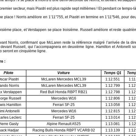
me temps ! Il se place à moins d’une demi-seconde de Norris, et devant Verstappen
premier secteur, mais Piastri est plus rapide sept millièmes ! Et pendant ce temps-l
e place ! Norris améliore en 1’11"755, et Piastri en termine en 1’11"546, pour deu
isième place, et Verstappen se place troisième. Russell améliore et reste quat
evant Norris, confirmant que McLaren reste la référence malgré l’arrivée de la dir
 devant Russell, qui l’accompagnera en deuxième ligne. Hamilton et Antonelli s
so seront en cinquième ligne.
ns :
Pilote
Voiture
Temps Q1
Temp
scar Piastri
McLaren Mercedes MCL39
1:12.551
1:11
ando Norris
McLaren Mercedes MCL39
1:12.799
1:12
x Verstappen
Red Bull Honda RBPT RB21
1:12.798
1:12
orge Russell
Mercedes W16
1:12.806
1:12
wis Hamilton
Ferrari SF-25
1:13.058
1:12
imi Antonelli
Mercedes W16
1:12.815
1:12
arles Leclerc
Ferrari SF-25
1:13.014
1:12
ierre Gasly
Alpine Renault A525
1:13.081
1:12
sack Hadjar
Racing Bulls Honda RBPT VCARB 02
1:13.139
1:12