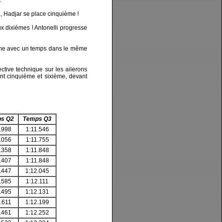
.
à, Hadjar se place cinquième !
x dixièmes ! Antonelli progresse
rième avec un temps dans le même
ective technique sur les ailerons
ont cinquième et sixième, devant
s Q2
Temps Q3
.998
1:11.546
.056
1:11.755
.358
1:11.848
.407
1:11.848
.447
1:12.045
.585
1:12.111
.495
1:12.131
.611
1:12.199
.461
1:12.252