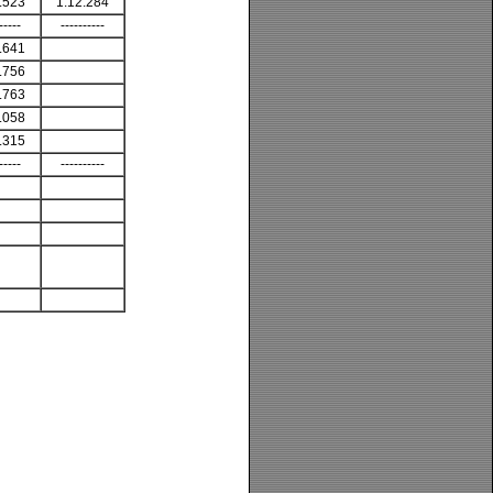
.523
1:12.284
-----
----------
.641
.756
.763
.058
.315
-----
----------