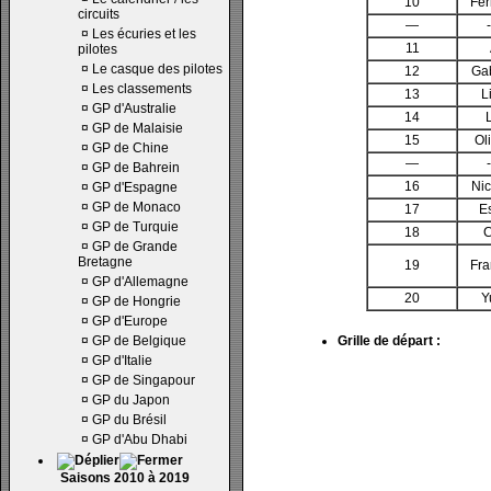
10
Fer
circuits
—
-
¤
Les écuries et les
11
pilotes
¤
Le casque des pilotes
12
Gab
¤
Les classements
13
L
¤
GP d'Australie
14
¤
GP de Malaisie
15
Ol
¤
GP de Chine
—
-
¤
GP de Bahrein
16
Nic
¤
GP d'Espagne
¤
GP de Monaco
17
E
¤
GP de Turquie
18
C
¤
GP de Grande
Bretagne
19
Fra
¤
GP d'Allemagne
20
Y
¤
GP de Hongrie
¤
GP d'Europe
¤
GP de Belgique
Grille de départ :
¤
GP d'Italie
¤
GP de Singapour
¤
GP du Japon
¤
GP du Brésil
¤
GP d'Abu Dhabi
Saisons 2010 à 2019