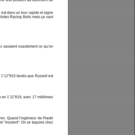
agne une position au détriment de
 est dans un tour rapide et signe
ilotes Racing Bulls mais ça vaut
ils savaient exactement ce qu’on
 1’12"915 tandis que Russell est
no en 1’11"819, avec 17 millièmes
ren. Quand l’ingénieur de Piastri
oit "insolent". On se taquine chez