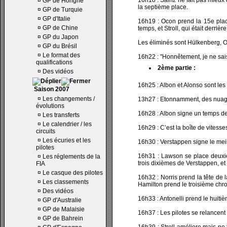
16h18 : Sainz ne fait pas mieux 
¤
GP de Hongrie
la septième place.
¤
GP de Turquie
¤
GP d'Italie
16h19 : Ocon prend la 15e plac
¤
GP de Chine
temps, et Stroll, qui était derrièr
¤
GP du Japon
Les éliminés sont Hülkenberg, O
¤
GP du Brésil
¤
Le format des
16h22 : "Honnêtement, je ne sais
qualifications
2ème partie :
¤
Des vidéos
16h25 : Albon et Alonso sont les 
Saison 2007
¤
Les changements /
13h27 : Etonnamment, des nuages n
évolutions
16h28 : Albon signe un temps d
¤
Les transferts
¤
Le calendrier / les
16h29 : C’est la boîte de vitesse
circuits
¤
Les écuries et les
16h30 : Verstappen signe le mei
pilotes
16h31 : Lawson se place deuxi
¤
Les réglements de la
trois dixièmes de Verstappen, et
FIA
¤
Le casque des pilotes
16h32 : Norris prend la tête de 
¤
Les classements
Hamilton prend le troisième chro
¤
Des vidéos
16h33 : Antonelli prend le huiti
¤
GP d'Australie
¤
GP de Malaisie
16h37 : Les pilotes se relancent 
¤
GP de Bahrein