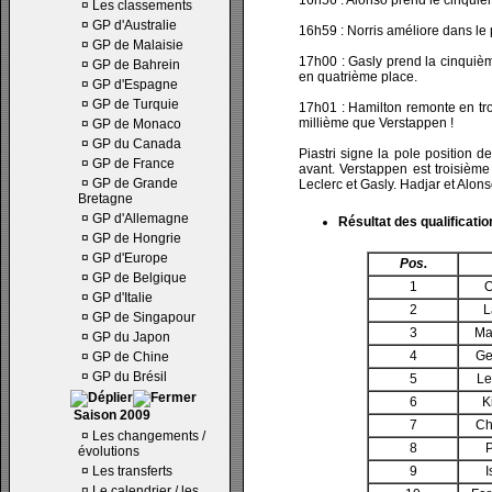
16h56 : Alonso prend le cinquiè
¤
Les classements
¤
GP d'Australie
16h59 : Norris améliore dans le 
¤
GP de Malaisie
17h00 : Gasly prend la cinquièm
¤
GP de Bahrein
en quatrième place.
¤
GP d'Espagne
¤
GP de Turquie
17h01 : Hamilton remonte en tro
millième que Verstappen !
¤
GP de Monaco
¤
GP du Canada
Piastri signe la pole position d
¤
GP de France
avant. Verstappen est troisième
¤
GP de Grande
Leclerc et Gasly. Hadjar et Alon
Bretagne
¤
GP d'Allemagne
Résultat des qualificatio
¤
GP de Hongrie
¤
GP d'Europe
Pos.
¤
GP de Belgique
1
O
¤
GP d'Italie
2
L
¤
GP de Singapour
3
Ma
¤
GP du Japon
4
Ge
¤
GP de Chine
¤
GP du Brésil
5
Le
6
K
Saison 2009
7
Ch
¤
Les changements /
8
P
évolutions
¤
Les transferts
9
I
¤
Le calendrier / les