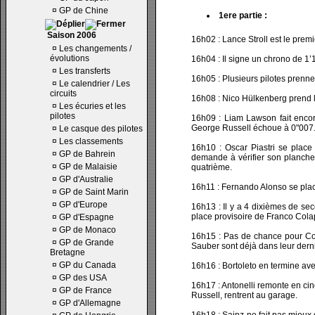
¤
GP de Chine
1ere partie :
Saison 2006
16h02 : Lance Stroll est le premi
¤
Les changements /
évolutions
16h04 : Il signe un chrono de 1’
¤
Les transferts
16h05 : Plusieurs pilotes prenne
¤
Le calendrier / Les
circuits
16h08 : Nico Hülkenberg prend la
¤
Les écuries et les
pilotes
16h09 : Liam Lawson fait encor
George Russell échoue à 0"007. A
¤
Le casque des pilotes
¤
Les classements
16h10 : Oscar Piastri se place
¤
GP de Bahrein
demande à vérifier son plancher
¤
GP de Malaisie
quatrième.
¤
GP d'Australie
16h11 : Fernando Alonso se place
¤
GP de Saint Marin
¤
GP d'Europe
16h13 : Il y a 4 dixièmes de sec
place provisoire de Franco Colap
¤
GP d'Espagne
¤
GP de Monaco
16h15 : Pas de chance pour Cola
¤
GP de Grande
Sauber sont déjà dans leur derni
Bretagne
¤
GP du Canada
16h16 : Bortoleto en termine av
¤
GP des USA
16h17 : Antonelli remonte en cin
¤
GP de France
Russell, rentrent au garage.
¤
GP d'Allemagne