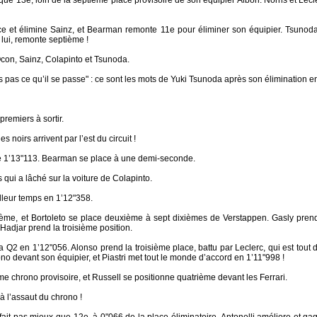
que 13e, loin de la septième place provisoire de son équipier Albon. Norris et Lec
e et élimine Sainz, et Bearman remonte 11e pour éliminer son équipier. Tsunod
e lui, remonte septième !
con, Sainz, Colapinto et Tsunoda.
 pas ce qu’il se passe" : ce sont les mots de Yuki Tsunoda après son élimination e
premiers à sortir.
oirs arrivent par l’est du circuit !
e 1’13"113. Bearman se place à une demi-seconde.
s qui a lâché sur la voiture de Colapinto.
lleur temps en 1’12"358.
ème, et Bortoleto se place deuxième à sept dixièmes de Verstappen. Gasly pren
 Hadjar prend la troisième position.
la Q2 en 1’12"056. Alonso prend la troisième place, battu par Leclerc, qui est tou
no devant son équipier, et Piastri met tout le monde d’accord en 1’11"998 !
ème chrono provisoire, et Russell se positionne quatrième devant les Ferrari.
à l’assaut du chrono !