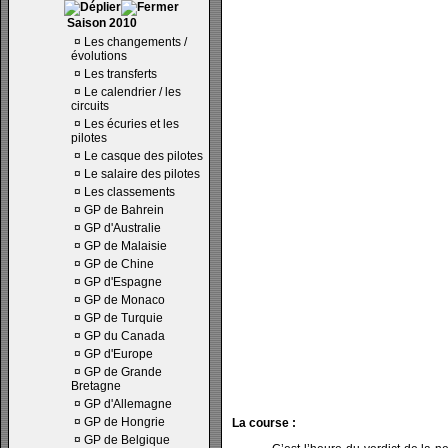
Saison 2010
¤
Les changements /
évolutions
¤
Les transferts
¤
Le calendrier / les
circuits
¤
Les écuries et les
pilotes
¤
Le casque des pilotes
¤
Le salaire des pilotes
¤
Les classements
¤
GP de Bahrein
¤
GP d'Australie
¤
GP de Malaisie
¤
GP de Chine
¤
GP d'Espagne
¤
GP de Monaco
¤
GP de Turquie
¤
GP du Canada
¤
GP d'Europe
¤
GP de Grande
Bretagne
¤
GP d'Allemagne
¤
GP de Hongrie
La course :
¤
GP de Belgique