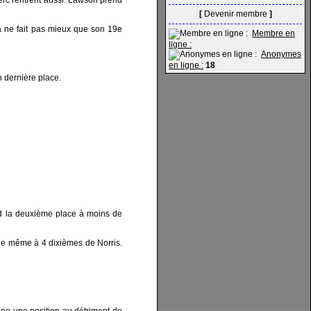
lerc rentrent aussi. Lawson prend
[
Devenir membre
]
a ne fait pas mieux que son 19e
Membre en
ligne :
Anonymes
en ligne :
18
n dernière place.
d la deuxième place à moins de
t de même à 4 dixièmes de Norris.