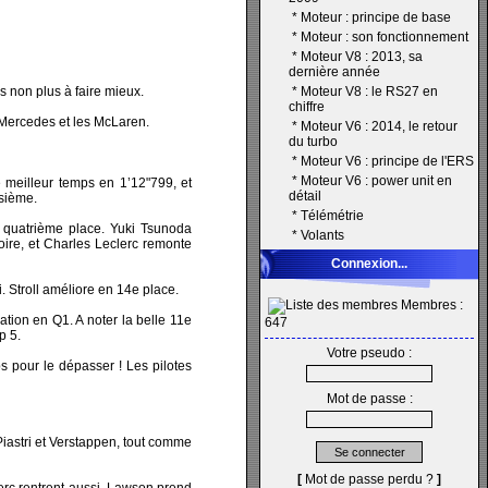
*
Moteur : principe de base
*
Moteur : son fonctionnement
*
Moteur V8 : 2013, sa
dernière année
s non plus à faire mieux.
*
Moteur V8 : le RS27 en
chiffre
s Mercedes et les McLaren.
*
Moteur V6 : 2014, le retour
du turbo
*
Moteur V6 : principe de l'ERS
*
Moteur V6 : power unit en
 meilleur temps en 1’12"799, et
détail
isième.
*
Télémétrie
n quatrième place. Yuki Tsunoda
*
Volants
oire, et Charles Leclerc remonte
Connexion...
 Stroll améliore en 14e place.
Membres :
ation en Q1. A noter la belle 11e
647
p 5.
Votre pseudo :
s pour le dépasser ! Les pilotes
Mot de passe :
Piastri et Verstappen, tout comme
[
Mot de passe perdu ?
]