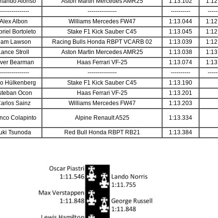
nando Alonso
Aston Martin Mercedes AMR25
1:13.102
1:12
---------------
---------------
----------
-----
Alex Albon
Williams Mercedes FW47
1:13.044
1:12
riel Bortoleto
Stake F1 Kick Sauber C45
1:13.045
1:12
iam Lawson
Racing Bulls Honda RBPT VCARB 02
1:13.039
1:12
Lance Stroll
Aston Martin Mercedes AMR25
1:13.038
1:13
iver Bearman
Haas Ferrari VF-25
1:13.074
1:13
---------------
---------------
----------
-----
o Hülkenberg
Stake F1 Kick Sauber C45
1:13.190
steban Ocon
Haas Ferrari VF-25
1:13.201
arlos Sainz
Williams Mercedes FW47
1:13.203
nco Colapinto
Alpine Renault A525
1:13.334
uki Tsunoda
Red Bull Honda RBPT RB21
1:13.384