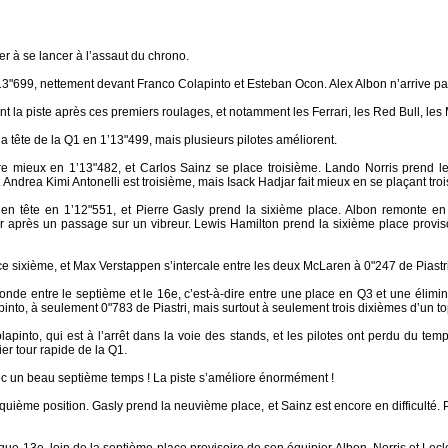
er à se lancer à l’assaut du chrono.
13"699, nettement devant Franco Colapinto et Esteban Ocon. Alex Albon n’arrive pa
nt la piste après ces premiers roulages, et notamment les Ferrari, les Red Bull, le
 tête de la Q1 en 1’13"499, mais plusieurs pilotes améliorent.
e mieux en 1’13"482, et Carlos Sainz se place troisième. Lando Norris prend le
ndrea Kimi Antonelli est troisième, mais Isack Hadjar fait mieux en se plaçant tro
 en tête en 1’12"551, et Pierre Gasly prend la sixième place. Albon remonte e
 après un passage sur un vibreur. Lewis Hamilton prend la sixième place provis
 sixième, et Max Verstappen s’intercale entre les deux McLaren à 0"247 de Piastri.
onde entre le septième et le 16e, c’est-à-dire entre une place en Q3 et une élimin
into, à seulement 0"783 de Piastri, mais surtout à seulement trois dixièmes d’un to
pinto, qui est à l’arrêt dans la voie des stands, et les pilotes ont perdu du temp
er tour rapide de la Q1.
ec un beau septième temps ! La piste s’améliore énormément !
quième position. Gasly prend la neuvième place, et Sainz est encore en difficulté. 