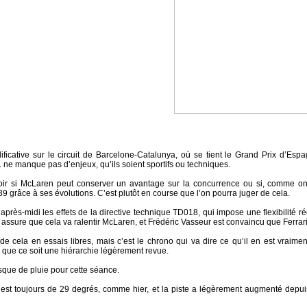
lificative sur le circuit de Barcelone-Catalunya, où se tient le Grand Prix d’E
ne manque pas d’enjeux, qu’ils soient sportifs ou techniques.
ir si McLaren peut conserver un avantage sur la concurrence ou si, comme on 
grâce à ses évolutions. C’est plutôt en course que l’on pourra juger de cela.
après-midi les effets de la directive technique TD018, qui impose une flexibilité r
 assure que cela va ralentir McLaren, et Frédéric Vasseur est convaincu que Ferrari
e cela en essais libres, mais c’est le chrono qui va dire ce qu’il en est vraiment
s que ce soit une hiérarchie légèrement revue.
isque de pluie pour cette séance.
 est toujours de 29 degrés, comme hier, et la piste a légèrement augmenté depui