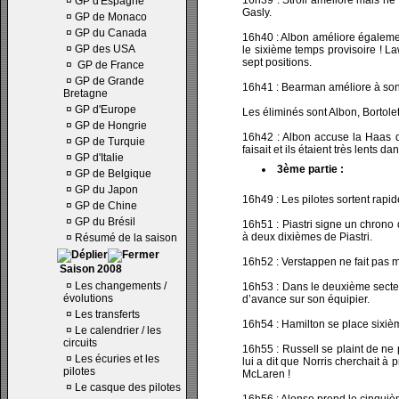
16h39 : Stroll améliore mais ne 
¤
GP d'Espagne
Gasly.
¤
GP de Monaco
¤
GP du Canada
16h40 : Albon améliore également
¤
GP des USA
le sixième temps provisoire ! L
sept positions.
¤
GP de France
¤
GP de Grande
16h41 : Bearman améliore à son 
Bretagne
¤
GP d'Europe
Les éliminés sont Albon, Bortole
¤
GP de Hongrie
16h42 : Albon accuse la Haas de
¤
GP de Turquie
faisait et ils étaient très lents da
¤
GP d'Italie
3ème partie :
¤
GP de Belgique
¤
GP du Japon
16h49 : Les pilotes sortent rap
¤
GP de Chine
¤
GP du Brésil
16h51 : Piastri signe un chrono
à deux dixièmes de Piastri.
¤
Résumé de la saison
16h52 : Verstappen ne fait pas 
Saison 2008
¤
Les changements /
16h53 : Dans le deuxième secteur
évolutions
d’avance sur son équipier.
¤
Les transferts
16h54 : Hamilton se place sixiè
¤
Le calendrier / les
circuits
16h55 : Russell se plaint de ne 
¤
Les écuries et les
lui a dit que Norris cherchait à 
pilotes
McLaren !
¤
Le casque des pilotes