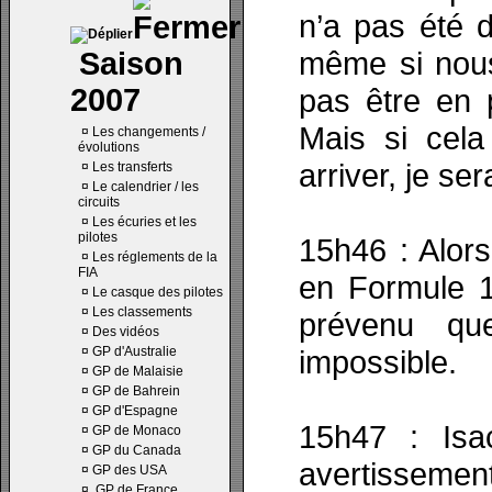
n’a pas été d
même si nous
Saison
2007
pas être en p
Mais si cela 
¤
Les changements /
évolutions
arriver, je se
¤
Les transferts
¤
Le calendrier / les
circuits
¤
Les écuries et les
pilotes
15h46 : Alors
¤
Les réglements de la
FIA
en Formule 1
¤
Le casque des pilotes
¤
Les classements
prévenu qu
¤
Des vidéos
¤
GP d'Australie
impossible.
¤
GP de Malaisie
¤
GP de Bahrein
¤
GP d'Espagne
15h47 : Isa
¤
GP de Monaco
¤
GP du Canada
avertissemen
¤
GP des USA
¤
GP de France