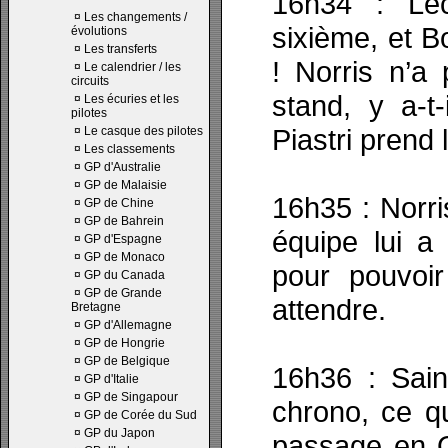
16h34 : Lec
¤
Les changements /
sixième, et B
évolutions
¤
Les transferts
! Norris n’a
¤
Le calendrier / les
circuits
stand, y a-t
¤
Les écuries et les
pilotes
Piastri prend 
¤
Le casque des pilotes
¤
Les classements
¤
GP d'Australie
¤
GP de Malaisie
16h35 : Norri
¤
GP de Chine
¤
GP de Bahrein
équipe lui a
¤
GP d'Espagne
¤
GP de Monaco
pour pouvoi
¤
GP du Canada
¤
GP de Grande
attendre.
Bretagne
¤
GP d'Allemagne
¤
GP de Hongrie
¤
GP de Belgique
16h36 : Sain
¤
GP d'Italie
¤
GP de Singapour
chrono, ce qu
¤
GP de Corée du Sud
¤
GP du Japon
passage en Q