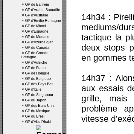
¤
GP de Bahrein
¤
GP d'Arabie Saoudite
14h34 : Pirell
¤
GP d'Australie
¤
GP d'Emilie Romagne
mediums/d
¤
GP de Miami
¤
GP d'Espagne
tactique la p
¤
GP de Monaco
¤
GP d'Azerbaïdjan
deux stops p
¤
GP du Canada
¤
GP de Grande
en gommes te
Bretagne
¤
GP d'Autriche
¤
GP de France
¤
GP de Hongrie
14h37 : Alons
¤
GP de Belgique
¤
GP des Pays Bas
aux essais d
¤
GP d'Italie
¤
GP de Singapour
grille, mais
¤
GP du Japon
¤
GP des Etats Unis
problème ap
¤
GP du Mexique
vitesse d’exé
¤
GP du Brésil
¤
GP d'Abu Dhabi