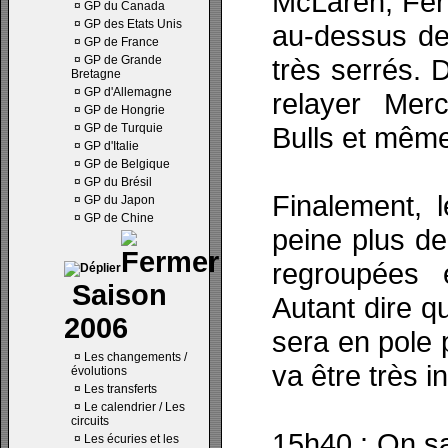
McLaren, Ferr
¤
GP du Canada
¤
GP des Etats Unis
au-dessus de 
¤
GP de France
¤
GP de Grande
très serrés. 
Bretagne
¤
GP d'Allemagne
relayer Mer
¤
GP de Hongrie
¤
GP de Turquie
Bulls et même
¤
GP d'Italie
¤
GP de Belgique
¤
GP du Brésil
Finalement, 
¤
GP du Japon
¤
GP de Chine
peine plus de
regroupées 
Saison
Autant dire qu
2006
sera en pole 
¤
Les changements /
va être très i
évolutions
¤
Les transferts
¤
Le calendrier / Les
circuits
15h40 : On sa
¤
Les écuries et les