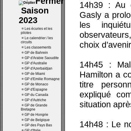
14h39 : Au 
Saison
Gasly a prolo
2023
les inqui
¤
Les écuries et les
observateurs,
pilotes
¤
Le calendrier / les
choix d’avenir
circuits
¤
Les classements
¤
GP de Bahrein
¤
GP d'Arabie Saoudite
14h45 : Mal
¤
GP d'Australie
¤
GP d'Azerbaïdjan
Hamilton a c
¤
GP de Miami
¤
GP d'Emilie Romagne
titre perso
¤
GP de Monaco
¤
GP d'Espagne
expliqué com
¤
GP du Canada
¤
GP d'Autriche
situation après
¤
GP de Grande
Bretagne
¤
GP de Hongrie
¤
GP de Belgique
14h48 : Le n
¤
GP des Pays Bas
¤
GP d'Italie