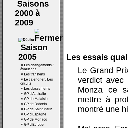
Saisons
2000 à
2009
Saison
2005
Les essais quali
¤
Les changements /
Le Grand Prix
évolutions
¤
Les transferts
verdict avec 
¤
Le calendrier / Les
circuits
Monza ce sa
¤
Les classements
¤
GP d'Australie
mettre à prof
¤
GP de Malaisie
¤
GP de Bahrein
montré une hi
¤
GP de Saint Marin
¤
GP d'Espagne
¤
GP de Monaco
¤
GP d'Europe