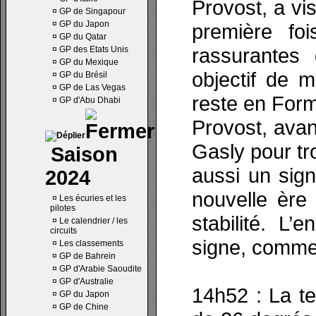
Provost, a vi
¤
GP de Singapour
¤
GP du Japon
première foi
¤
GP du Qatar
rassurantes
¤
GP des Etats Unis
¤
GP du Mexique
objectif de m
¤
GP du Brésil
¤
GP de Las Vegas
reste en Form
¤
GP d'Abu Dhabi
Provost, avan
Gasly pour tr
Saison
aussi un sign
2024
nouvelle ère
¤
Les écuries et les
pilotes
stabilité. L
¤
Le calendrier / les
circuits
signe, comme 
¤
Les classements
¤
GP de Bahrein
¤
GP d'Arabie Saoudite
¤
GP d'Australie
14h52 : La te
¤
GP du Japon
¤
GP de Chine