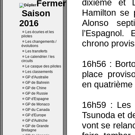
dixième et L
Hamilton se p
Saison
Alonso sept
2016
l’Espagnol. 
¤
Les écuries et les
pilotes
chrono provis
¤
Les changements /
évolutions
¤
Les transferts
¤
Le calendrier / les
circuits
16h56 : Borto
¤
Le casque des pilotes
place proviso
¤
Les classements
¤
GP d'Australie
en quatrième l
¤
GP de Bahrein
¤
GP de Chine
¤
GP de Russie
¤
GP d'Espagne
16h59 : Les p
¤
GP de Monaco
¤
GP du Canada
Tsunoda et de
¤
GP d'Europe
¤
GP d'Autriche
vont se relan
¤
GP de Grande
Bretagne