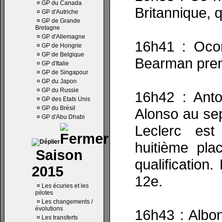
¤
GP du Canada
Britannique, q
¤
GP d'Autriche
¤
GP de Grande
Bretagne
¤
GP d'Allemagne
16h41 : Oco
¤
GP de Hongrie
¤
GP de Belgique
Bearman prend
¤
GP d'Italie
¤
GP de Singapour
¤
GP du Japon
¤
GP du Russie
16h42 : Anto
¤
GP des Etats Unis
¤
GP du Brésil
Alonso au sept
¤
GP d'Abu Dhabi
Leclerc est
huitième pla
Saison
qualification
2015
12e.
¤
Les écuries et les
pilotes
¤
Les changements /
évolutions
16h43 : Albon
¤
Les transferts