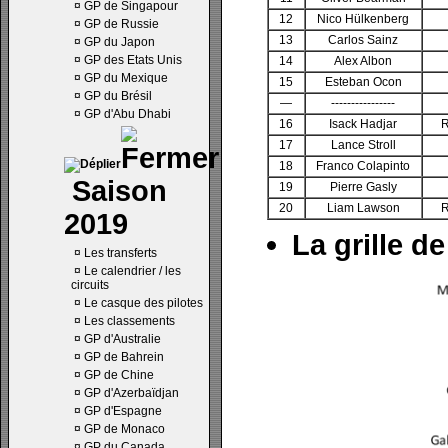
¤
GP de Singapour
12
Nico Hülkenberg
¤
GP de Russie
13
Carlos Sainz
¤
GP du Japon
¤
GP des Etats Unis
14
Alex Albon
¤
GP du Mexique
15
Esteban Ocon
¤
GP du Brésil
—
----------------
¤
GP d'Abu Dhabi
16
Isack Hadjar
R
17
Lance Stroll
18
Franco Colapinto
Saison
19
Pierre Gasly
20
Liam Lawson
R
2019
La grille de
¤
Les transferts
¤
Le calendrier / les
circuits
¤
Le casque des pilotes
¤
Les classements
¤
GP d'Australie
¤
GP de Bahrein
¤
GP de Chine
¤
GP d'Azerbaïdjan
¤
GP d'Espagne
¤
GP de Monaco
¤
GP du Canada