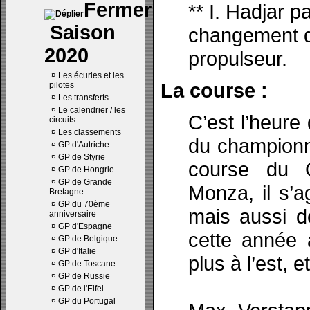
** I. Hadjar pa
Saison
changement d
2020
propulseur.
¤
Les écuries et les
La course :
pilotes
¤
Les transferts
¤
Le calendrier / les
C’est l’heur
circuits
¤
Les classements
du championn
¤
GP d'Autriche
¤
GP de Styrie
course du G
¤
GP de Hongrie
¤
GP de Grande
Monza, il s’a
Bretagne
¤
GP du 70ème
mais aussi d
anniversaire
¤
GP d'Espagne
cette année 
¤
GP de Belgique
¤
GP d'Italie
plus à l’est, e
¤
GP de Toscane
¤
GP de Russie
¤
GP de l'Eifel
¤
GP du Portugal