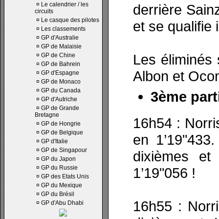
¤
Le calendrier / les
derrière Sain
circuits
¤
Le casque des pilotes
et se qualifie
¤
Les classements
¤
GP d'Australie
¤
GP de Malaisie
Les éliminés
¤
GP de Chine
¤
GP de Bahrein
Albon et Oco
¤
GP d'Espagne
¤
GP de Monaco
¤
GP du Canada
3ème parti
¤
GP d'Autriche
¤
GP de Grande
Bretagne
16h54 : Norri
¤
GP de Hongrie
¤
GP de Belgique
en 1’19"433.
¤
GP d'Italie
¤
GP de Singapour
dixièmes et 
¤
GP du Japon
¤
GP du Russie
1’19"056 !
¤
GP des Etats Unis
¤
GP du Mexique
¤
GP du Brésil
16h55 : Norr
¤
GP d'Abu Dhabi