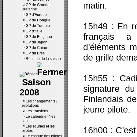
matin.
¤
GP de Grande
Bretagne
¤
GP d'Europe
¤
GP de Hongrie
15h49 : En re
¤
GP de Turquie
¤
GP d'Italie
français a
¤
GP de Belgique
¤
GP du Japon
d’éléments mo
¤
GP de Chine
¤
GP du Brésil
de grille dema
¤
Résumé de la saison
15h55 : Cadi
Saison
signature du
2008
Finlandais de
¤
Les changements /
évolutions
jeune pilote.
¤
Les transferts
¤
Le calendrier / les
circuits
¤
Les écuries et les
16h00 : C’est
pilotes
¤
Le casque des pilotes