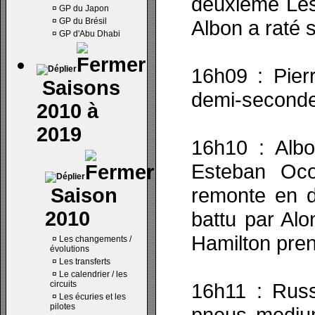
deuxième Les
¤
GP du Japon
¤
GP du Brésil
Albon a raté 
¤
GP d'Abu Dhabi
16h09 : Pier
Saisons
demi-seconde
2010 à
2019
16h10 : Alb
Esteban Oco
remonte en d
Saison
2010
battu par Alo
Hamilton pren
¤
Les changements /
évolutions
¤
Les transferts
¤
Le calendrier / les
circuits
16h11 : Russ
¤
Les écuries et les
pilotes
pneus medium