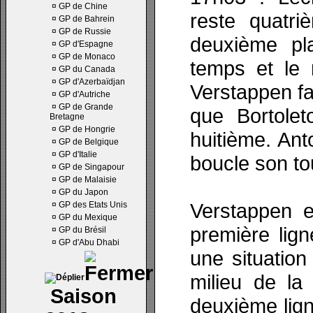
¤
GP de Chine
reste quatr
¤
GP de Bahrein
¤
GP de Russie
deuxième pla
¤
GP d'Espagne
¤
GP de Monaco
temps et le 
¤
GP du Canada
¤
GP d'Azerbaïdjan
Verstappen fa
¤
GP d'Autriche
¤
GP de Grande
que Bortolet
Bretagne
¤
GP de Hongrie
huitième. Ant
¤
GP de Belgique
¤
GP d'Italie
boucle son to
¤
GP de Singapour
¤
GP de Malaisie
¤
GP du Japon
Verstappen e
¤
GP des Etats Unis
¤
GP du Mexique
première lign
¤
GP du Brésil
¤
GP d'Abu Dhabi
une situation
milieu de la
Saison
deuxième lig