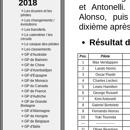
2018
et Antonelli
¤
Les écuries et les
Alonso, pui
pilotes
¤
Les changements /
dixième après
évolutions
¤
Les transferts
¤
Le calendrier / les
circuits
Résultat d
¤
Le casque des pilotes
¤
Les classements
¤
GP d'Australie
Pos.
Pilote
¤
GP de Bahrein
1
Max Verstappen
¤
GP de Chine
2
Lando Norris
¤
GP d'Azerbaïdjan
3
Oscar Piastri
¤
GP d'Espagne
¤
GP de Monaco
4
Charles Leclerc
¤
GP du Canada
5
Lewis Hamilton
¤
GP de France
6
George Russell
¤
GP d'Autriche
7
Kimi Antonelli
¤
GP de Grande
8
Gabriel Bortoleto
Bretagne
¤
GP d'Allemagne
9
Fernando Alonso
¤
GP de Hongrie
10
Yuki Tsunoda
¤
GP de Belgique
—
----------------
¤
GP d'Italie
11
Oliver Bearman