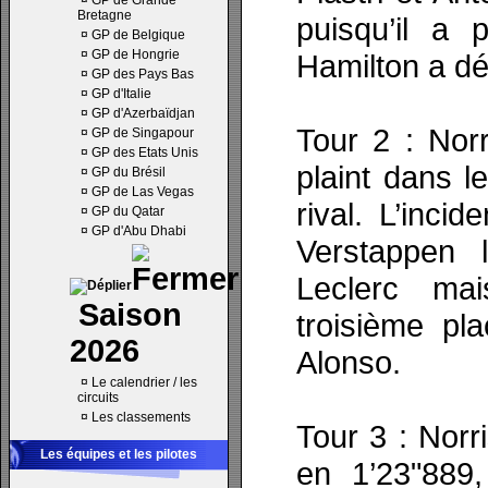
¤
GP de Grande
Bretagne
puisqu’il a 
¤
GP de Belgique
¤
GP de Hongrie
Hamilton a d
¤
GP des Pays Bas
¤
GP d'Italie
¤
GP d'Azerbaïdjan
Tour 2 : Nor
¤
GP de Singapour
¤
GP des Etats Unis
plaint dans l
¤
GP du Brésil
¤
GP de Las Vegas
rival. L’inci
¤
GP du Qatar
¤
GP d'Abu Dhabi
Verstappen l
Leclerc ma
Saison
troisième pl
2026
Alonso.
¤
Le calendrier / les
circuits
¤
Les classements
Tour 3 : Norr
Les équipes et les pilotes
en 1’23"889,