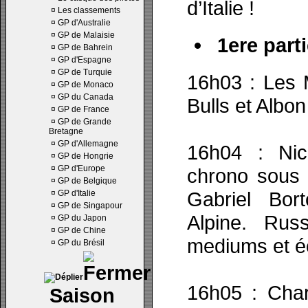
d’Italie !
¤
Les classements
¤
GP d'Australie
¤
GP de Malaisie
1ere parti
¤
GP de Bahrein
¤
GP d'Espagne
¤
GP de Turquie
16h03 : Les 
¤
GP de Monaco
¤
GP du Canada
Bulls et Albo
¤
GP de France
¤
GP de Grande
Bretagne
¤
GP d'Allemagne
16h04 : Nic
¤
GP de Hongrie
¤
GP d'Europe
chrono sous 
¤
GP de Belgique
Gabriel Bor
¤
GP d'Italie
¤
GP de Singapour
Alpine. Rus
¤
GP du Japon
¤
GP de Chine
mediums et é
¤
GP du Brésil
16h05 : Char
Saison