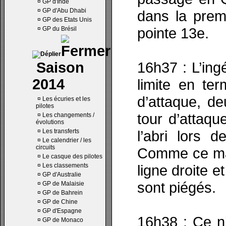
¤
GP d'Inde
¤
GP d'Abu Dhabi
dans la prem
¤
GP des Etats Unis
pointe 13e.
¤
GP du Brésil
16h37 : L’ing
Saison
2014
limite en te
d’attaque, de
¤
Les écuries et les
pilotes
tour d’attaque
¤
Les changements /
évolutions
¤
Les transferts
l’abri lors 
¤
Le calendrier / les
circuits
Comme ce mati
¤
Le casque des pilotes
¤
Les classements
ligne droite e
¤
GP d'Australie
sont piégés.
¤
GP de Malaisie
¤
GP de Bahrein
¤
GP de Chine
¤
GP d'Espagne
16h38 : Ce n
¤
GP de Monaco