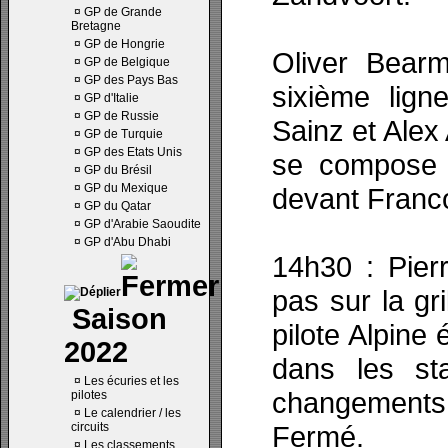
¤
GP de Grande
Bretagne
¤
GP de Hongrie
Oliver Bear
¤
GP de Belgique
¤
GP des Pays Bas
sixième lign
¤
GP d'Italie
¤
GP de Russie
Sainz et Alex 
¤
GP de Turquie
¤
GP des Etats Unis
se compose 
¤
GP du Brésil
¤
GP du Mexique
devant Franc
¤
GP du Qatar
¤
GP d'Arabie Saoudite
¤
GP d'Abu Dhabi
14h30 : Pier
pas sur la gri
Saison
pilote Alpine 
2022
dans les st
¤
Les écuries et les
changements 
pilotes
¤
Le calendrier / les
circuits
Fermé.
¤
Les classements