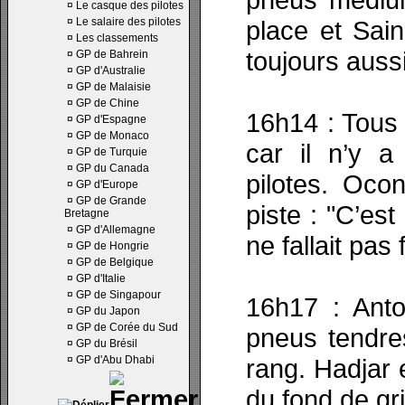
¤
Le casque des pilotes
¤
Le salaire des pilotes
place et Sain
¤
Les classements
toujours auss
¤
GP de Bahrein
¤
GP d'Australie
¤
GP de Malaisie
¤
GP de Chine
16h14 : Tous 
¤
GP d'Espagne
¤
GP de Monaco
car il n’y a
¤
GP de Turquie
¤
GP du Canada
pilotes. Oco
¤
GP d'Europe
¤
GP de Grande
piste : "C’est
Bretagne
¤
GP d'Allemagne
ne fallait pas f
¤
GP de Hongrie
¤
GP de Belgique
¤
GP d'Italie
¤
GP de Singapour
16h17 : Ant
¤
GP du Japon
¤
GP de Corée du Sud
pneus tendre
¤
GP du Brésil
¤
GP d'Abu Dhabi
rang. Hadjar 
du fond de gri