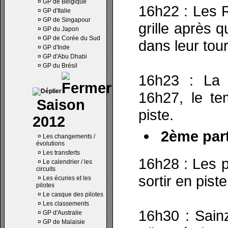
¤
GP de Belgique
16h22 : Les R
¤
GP d'Italie
¤
GP de Singapour
grille après 
¤
GP du Japon
¤
GP de Corée du Sud
dans leur tour
¤
GP d'Inde
¤
GP d'Abu Dhabi
¤
GP du Brésil
16h23 : La 
16h27, le te
Saison
piste.
2012
2ème part
¤
Les changements /
évolutions
¤
Les transferts
16h28 : Les p
¤
Le calendrier / les
circuits
sortir en piste
¤
Les écuries et les
pilotes
¤
Le casque des pilotes
¤
Les classements
16h30 : Sain
¤
GP d'Australie
¤
GP de Malaisie