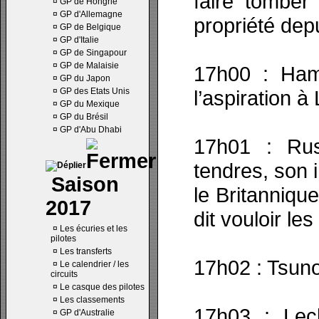
faire tomber 
¤
GP de Hongrie
¤
GP d'Allemagne
propriété dep
¤
GP de Belgique
¤
GP d'Italie
¤
GP de Singapour
¤
GP de Malaisie
17h00 : Ham
¤
GP du Japon
¤
GP des Etats Unis
l’aspiration à
¤
GP du Mexique
¤
GP du Brésil
¤
GP d'Abu Dhabi
17h01 : Rus
tendres, son i
Saison
le Britanniqu
2017
dit vouloir le
¤
Les écuries et les
pilotes
¤
Les transferts
17h02 : Tsuno
¤
Le calendrier / les
circuits
¤
Le casque des pilotes
¤
Les classements
17h03 : Lecl
¤
GP d'Australie