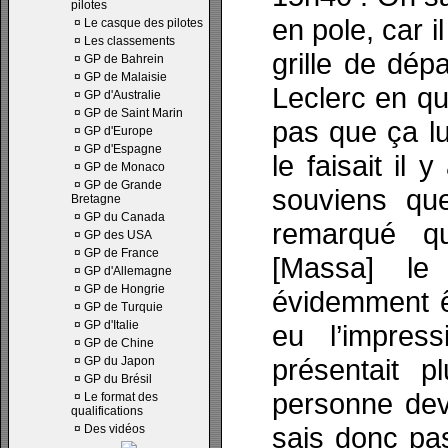
pilotes
en pole, car i
¤
Le casque des pilotes
¤
Les classements
grille de dépa
¤
GP de Bahrein
¤
GP de Malaisie
Leclerc en qua
¤
GP d'Australie
¤
GP de Saint Marin
pas que ça lu
¤
GP d'Europe
¤
GP d'Espagne
le faisait i
¤
GP de Monaco
¤
GP de Grande
souviens que
Bretagne
¤
GP du Canada
remarqué qu
¤
GP des USA
¤
GP de France
[Massa] le 
¤
GP d'Allemagne
¤
GP de Hongrie
évidemment êt
¤
GP de Turquie
¤
GP d'Italie
eu l’impres
¤
GP de Chine
présentait 
¤
GP du Japon
¤
GP du Brésil
personne deva
¤
Le format des
qualifications
sais donc pas
¤
Des vidéos