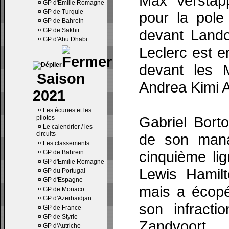
Max Verstap
¤
GP d'Emilie Romagne
¤
GP de Turquie
pour la pole 
¤
GP de Bahrein
¤
GP de Sakhir
devant Lando
¤
GP d'Abu Dhabi
Leclerc est e
devant les 
Saison
Andrea Kimi An
2021
¤
Les écuries et les
Gabriel Bort
pilotes
¤
Le calendrier / les
circuits
de son mana
¤
Les classements
cinquième li
¤
GP de Bahrein
¤
GP d'Emilie Romagne
Lewis Hamilto
¤
GP du Portugal
¤
GP d'Espagne
mais a écopé
¤
GP de Monaco
¤
GP d'Azerbaïdjan
son infract
¤
GP de France
¤
GP de Styrie
Zandvoort.
¤
GP d'Autriche