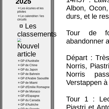
2025
Albon, Ocon,
¤
Les écuries et les
pilotes
durs, et le re
¤
Le calendrier / les
circuits
¤
Les
Tour de fo
classements
abandonner a
Départ : Trè
¤
GP d'Australie
Norris, Piast
¤
GP de Chine
¤
GP du Japon
Norris pas
¤
GP de Bahrein
¤
GP d'Arabie Saoudite
Verstappen à l
¤
GP de Miami
¤
GP d'Emilie Romagne
¤
GP de Monaco
¤
GP d'Espagne
Tour 1 : Lec
¤
GP du Canada
¤
GP d'Autriche
Piastri et An