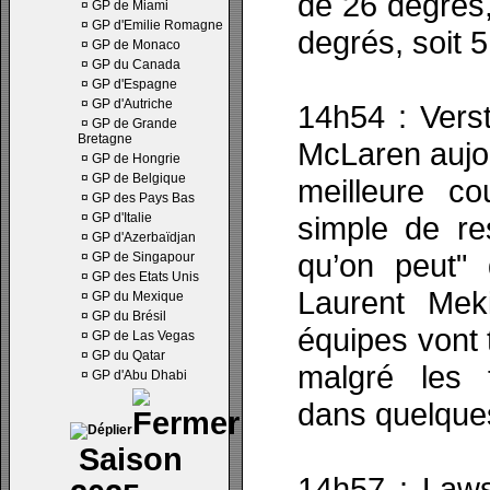
de 26 degrés,
¤
GP de Miami
¤
GP d'Emilie Romagne
degrés, soit 5
¤
GP de Monaco
¤
GP du Canada
¤
GP d'Espagne
¤
GP d'Autriche
14h54 : Vers
¤
GP de Grande
Bretagne
McLaren aujou
¤
GP de Hongrie
¤
GP de Belgique
meilleure c
¤
GP des Pays Bas
¤
GP d'Italie
simple de re
¤
GP d'Azerbaïdjan
qu’on peut" 
¤
GP de Singapour
¤
GP des Etats Unis
Laurent Mek
¤
GP du Mexique
¤
GP du Brésil
équipes vont 
¤
GP de Las Vegas
¤
GP du Qatar
malgré les 
¤
GP d'Abu Dhabi
dans quelque
Saison
14h57 : Law