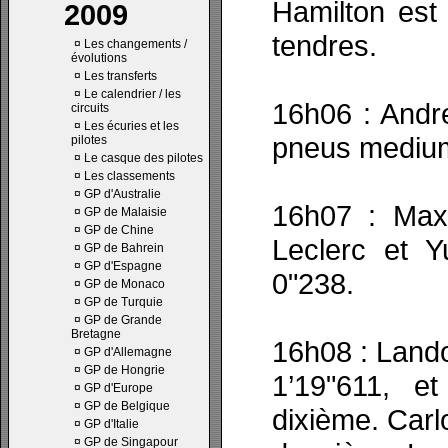
Hamilton est
2009
tendres.
¤
Les changements /
évolutions
¤
Les transferts
¤
Le calendrier / les
16h06 : Andre
circuits
¤
Les écuries et les
pneus mediu
pilotes
¤
Le casque des pilotes
¤
Les classements
¤
GP d'Australie
16h07 : Max
¤
GP de Malaisie
¤
GP de Chine
Leclerc et 
¤
GP de Bahrein
¤
GP d'Espagne
0"238.
¤
GP de Monaco
¤
GP de Turquie
¤
GP de Grande
Bretagne
16h08 : Lando
¤
GP d'Allemagne
¤
GP de Hongrie
1’19"611, e
¤
GP d'Europe
¤
GP de Belgique
dixième. Carlo
¤
GP d'Italie
¤
GP de Singapour