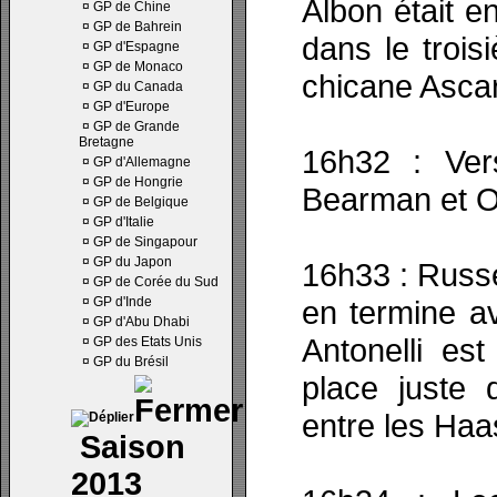
Albon était en
¤
GP de Chine
¤
GP de Bahrein
dans le trois
¤
GP d'Espagne
¤
GP de Monaco
chicane Ascar
¤
GP du Canada
¤
GP d'Europe
¤
GP de Grande
Bretagne
16h32 : Ver
¤
GP d'Allemagne
¤
GP de Hongrie
Bearman et Oc
¤
GP de Belgique
¤
GP d'Italie
¤
GP de Singapour
¤
GP du Japon
16h33 : Russe
¤
GP de Corée du Sud
¤
GP d'Inde
en termine a
¤
GP d'Abu Dhabi
Antonelli es
¤
GP des Etats Unis
¤
GP du Brésil
place juste d
entre les Haa
Saison
2013