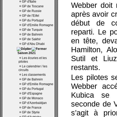
¤
GP d'Italie
Webber doit 
¤
GP de Toscane
¤
GP de Russie
après avoir c
¤
GP de l'Eifel
¤
GP du Portugal
début de co
¤
GP d'Emilie Romagne
reparti. Le p
¤
GP de Turquie
¤
GP de Bahrein
en tête, dev
¤
GP de Sakhir
¤
GP d'Abu Dhabi
Hamilton, Al
Saison 2021
Sutil et Liu
¤
Les écuries et les
pilotes
restants.
¤
Le calendrier / les
circuits
¤
Les classements
Les pilotes s
¤
GP de Bahrein
Webber accé
¤
GP d'Emilie Romagne
¤
GP du Portugal
Kubica se 
¤
GP d'Espagne
¤
GP de Monaco
seconde de Ve
¤
GP d'Azerbaïdjan
¤
GP de France
s’agit à pri
¤
GP de Styrie