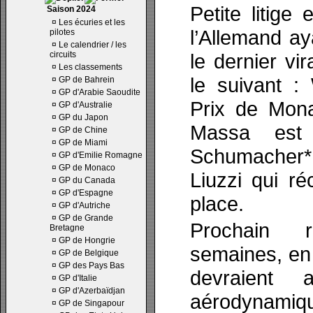
Petite litige
Saison 2024
¤
Les écuries et les
l’Allemand a
pilotes
¤
Le calendrier / les
circuits
le dernier vi
¤
Les classements
le suivant 
¤
GP de Bahrein
¤
GP d'Arabie Saoudite
Prix de Mona
¤
GP d'Australie
¤
GP du Japon
Massa est 
¤
GP de Chine
¤
GP de Miami
Schumacher*,
¤
GP d'Emilie Romagne
¤
GP de Monaco
Liuzzi qui r
¤
GP du Canada
¤
GP d'Espagne
place.
¤
GP d'Autriche
¤
GP de Grande
Prochain 
Bretagne
¤
GP de Hongrie
semaines, en 
¤
GP de Belgique
¤
GP des Pays Bas
devraient 
¤
GP d'Italie
¤
GP d'Azerbaïdjan
aérodynamiq
¤
GP de Singapour