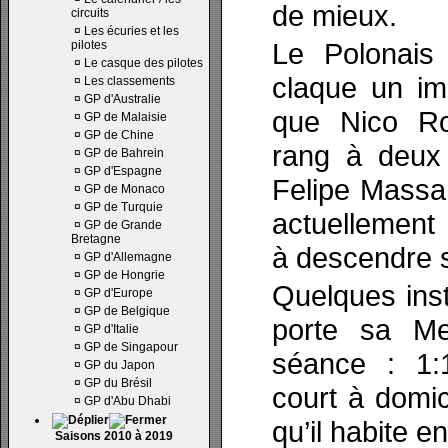
de mieux.
circuits
¤
Les écuries et les
Le Polonais
pilotes
¤
Le casque des pilotes
claque un im
¤
Les classements
¤
GP d'Australie
que Nico R
¤
GP de Malaisie
¤
GP de Chine
rang à deux 
¤
GP de Bahrein
¤
GP d'Espagne
Felipe Massa
¤
GP de Monaco
¤
GP de Turquie
actuellement 
¤
GP de Grande
Bretagne
à descendre s
¤
GP d'Allemagne
¤
GP de Hongrie
Quelques inst
¤
GP d'Europe
¤
GP de Belgique
porte sa M
¤
GP d'Italie
¤
GP de Singapour
séance : 1:1
¤
GP du Japon
¤
GP du Brésil
court à domi
¤
GP d'Abu Dhabi
qu’il habite e
Saisons 2010 à 2019