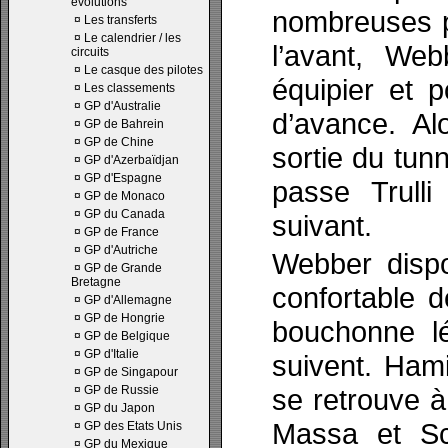
évolutions
nombreuses pe
¤
Les transferts
¤
Le calendrier / les
l’avant, Web
circuits
¤
Le casque des pilotes
équipier et 
¤
Les classements
¤
GP d'Australie
d’avance. Al
¤
GP de Bahrein
¤
GP de Chine
sortie du tun
¤
GP d'Azerbaïdjan
¤
GP d'Espagne
passe Trull
¤
GP de Monaco
¤
GP du Canada
suivant.
¤
GP de France
¤
GP d'Autriche
Webber disp
¤
GP de Grande
Bretagne
confortable d
¤
GP d'Allemagne
¤
GP de Hongrie
bouchonne lé
¤
GP de Belgique
¤
GP d'Italie
suivent. Hami
¤
GP de Singapour
¤
GP de Russie
se retrouve à
¤
GP du Japon
Massa et Sc
¤
GP des Etats Unis
¤
GP du Mexique