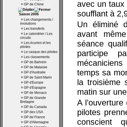
avec un taux 
¤
GP de Chine
soufflant à 2,
Saison 2006
¤
Les changements /
Un éliminé d
évolutions
¤
Les transferts
avant même 
¤
Le calendrier / Les
circuits
séance quali
¤
Les écuries et les
pilotes
participe 
¤
Le casque des pilotes
¤
Les classements
mécaniciens
¤
GP de Bahrein
¤
GP de Malaisie
temps sa mo
¤
GP d'Australie
¤
GP de Saint Marin
la troisième 
¤
GP d'Europe
¤
GP d'Espagne
matin sur une 
¤
GP de Monaco
¤
GP de Grande
A l’ouverture
Bretagne
¤
GP du Canada
pilotes prenn
¤
GP des USA
¤
GP de France
conscient 
¤
GP d'Allemagne