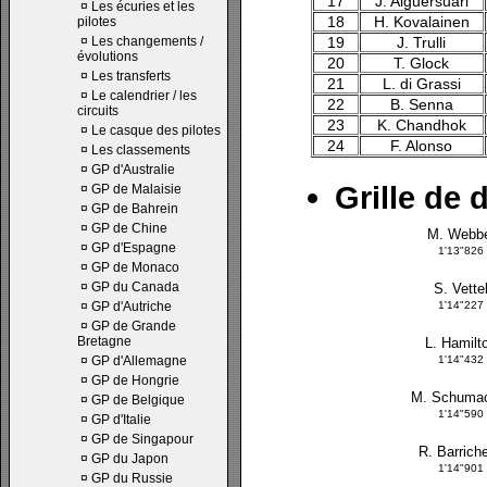
17
J. Alguersuari
¤
Les écuries et les
18
H. Kovalainen
pilotes
¤
Les changements /
19
J. Trulli
évolutions
20
T. Glock
¤
Les transferts
21
L. di Grassi
¤
Le calendrier / les
22
B. Senna
circuits
23
K. Chandhok
¤
Le casque des pilotes
24
F. Alonso
¤
Les classements
¤
GP d'Australie
Grille de 
¤
GP de Malaisie
¤
GP de Bahrein
¤
GP de Chine
M. Webb
¤
GP d'Espagne
1'13"826
¤
GP de Monaco
¤
GP du Canada
S. Vette
¤
GP d'Autriche
1'14"227
¤
GP de Grande
Bretagne
L. Hamilt
¤
GP d'Allemagne
1'14"432
¤
GP de Hongrie
M. Schuma
¤
GP de Belgique
1'14"590
¤
GP d'Italie
¤
GP de Singapour
R. Barriche
¤
GP du Japon
1'14"901
¤
GP du Russie