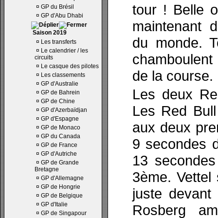
tour ! Belle 
¤
GP du Brésil
¤
GP d'Abu Dhabi
maintenant d
Saison 2019
du monde. T
¤
Les transferts
¤
Le calendrier / les
chamboulent 
circuits
¤
Le casque des pilotes
de la course.
¤
Les classements
¤
GP d'Australie
Les deux Ren
¤
GP de Bahrein
¤
GP de Chine
Les Red Bull
¤
GP d'Azerbaïdjan
¤
GP d'Espagne
aux deux pre
¤
GP de Monaco
¤
GP du Canada
9 secondes d
¤
GP de France
¤
GP d'Autriche
13 secondes
¤
GP de Grande
Bretagne
3ème. Vettel 
¤
GP d'Allemagne
¤
GP de Hongrie
juste devant
¤
GP de Belgique
¤
GP d'Italie
Rosberg amé
¤
GP de Singapour