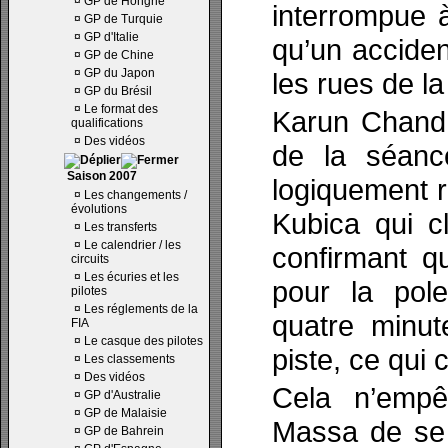
¤
GP de Hongrie
interrompue 
¤
GP de Turquie
¤
GP d'Italie
qu’un acciden
¤
GP de Chine
¤
GP du Japon
les rues de la
¤
GP du Brésil
¤
Le format des
Karun Chandh
qualifications
¤
Des vidéos
de la séanc
Saison 2007
logiquement 
¤
Les changements /
évolutions
Kubica qui c
¤
Les transferts
¤
Le calendrier / les
confirmant qu
circuits
¤
Les écuries et les
pour la pole
pilotes
¤
Les réglements de la
quatre minut
FIA
¤
Le casque des pilotes
piste, ce qui 
¤
Les classements
¤
Des vidéos
Cela n’empê
¤
GP d'Australie
¤
GP de Malaisie
Massa de se 
¤
GP de Bahrein