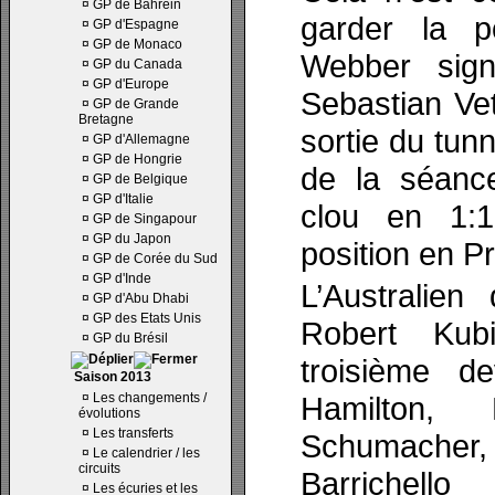
¤
GP de Bahrein
garder la p
¤
GP d'Espagne
¤
GP de Monaco
Webber sign
¤
GP du Canada
¤
GP d'Europe
Sebastian Vet
¤
GP de Grande
Bretagne
sortie du tunn
¤
GP d'Allemagne
¤
GP de Hongrie
de la séanc
¤
GP de Belgique
¤
GP d'Italie
clou en 1:1
¤
GP de Singapour
¤
GP du Japon
position en Pr
¤
GP de Corée du Sud
¤
GP d'Inde
L’Australien
¤
GP d'Abu Dhabi
¤
GP des Etats Unis
Robert Kubi
¤
GP du Brésil
troisième d
Saison 2013
¤
Les changements /
Hamilton,
évolutions
¤
Les transferts
Schumacher
¤
Le calendrier / les
circuits
Barrichello
¤
Les écuries et les