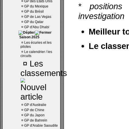
¤
GP des Etats Unis
*
positions
¤
GP du Mexique
¤
GP du Brésil
investigation
¤
GP de Las Vegas
¤
GP du Qatar
¤
GP d'Abu Dhabi
Meilleur t
Saison 2025
¤
Les écuries et les
Le classe
pilotes
¤
Le calendrier / les
circuits
¤
Les
classements
¤
GP d'Australie
¤
GP de Chine
¤
GP du Japon
¤
GP de Bahrein
¤
GP d'Arabie Saoudite