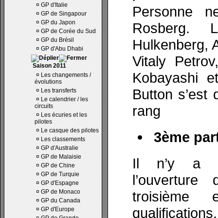
¤
GP d'Italie
Personne ne
¤
GP de Singapour
¤
GP du Japon
Rosberg. 
¤
GP de Corée du Sud
¤
GP du Brésil
Hulkenberg, A
¤
GP d'Abu Dhabi
Vitaly Petro
Saison 2011
Kobayashi et
¤
Les changements /
évolutions
Button s’est 
¤
Les transferts
¤
Le calendrier / les
circuits
rang
¤
Les écuries et les
pilotes
¤
Le casque des pilotes
3ème part
¤
Les classements
¤
GP d'Australie
¤
GP de Malaisie
Il n’y a 
¤
GP de Chine
¤
GP de Turquie
l’ouverture
¤
GP d'Espagne
¤
GP de Monaco
troisième 
¤
GP du Canada
qualificatio
¤
GP d'Europe