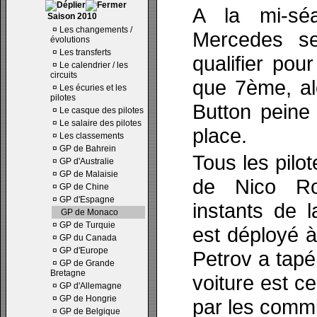
A la mi-séa
Saison 2010
¤
Les changements /
Mercedes sem
évolutions
¤
Les transferts
qualifier pou
¤
Le calendrier / les
circuits
que 7ème, al
¤
Les écuries et les
pilotes
Button peine
¤
Le casque des pilotes
¤
Le salaire des pilotes
place.
¤
Les classements
¤
GP de Bahrein
Tous les pilot
¤
GP d'Australie
¤
GP de Malaisie
de Nico Ro
¤
GP de Chine
¤
GP d'Espagne
instants de 
GP de Monaco
¤
GP de Turquie
est déployé à 
¤
GP du Canada
¤
GP d'Europe
Petrov a tapé
¤
GP de Grande
Bretagne
voiture est 
¤
GP d'Allemagne
¤
GP de Hongrie
par les commi
¤
GP de Belgique