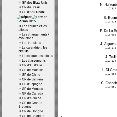
¤
GP des Etats Unis
N. Hulkenb
¤
GP du Brésil
1'15"317
¤
GP d'Abu Dhabi
S. Buem
Saison 2015
1'15"413
¤
Les écuries et les
pilotes
P. De La R
¤
Les changements /
1'15"692
évolutions
¤
Les transferts
J. Alguersu
¤
Le calendrier / les
1'16"176
circuits
¤
Le casque des pilotes
J. Trulli
¤
Les classements
1'17"134
¤
GP d'Australie
L. Di Gras
¤
GP de Malaisie
1'17"864
¤
GP de Chine
¤
GP de Bahrein
C. Chand
¤
GP d'Espagne
1'19"559
¤
GP de Monaco
¤
GP du Canada
¤
GP d'Autriche
¤
GP de Grande
Bretagne
¤
GP de Hongrie
¤
GP de Belgique