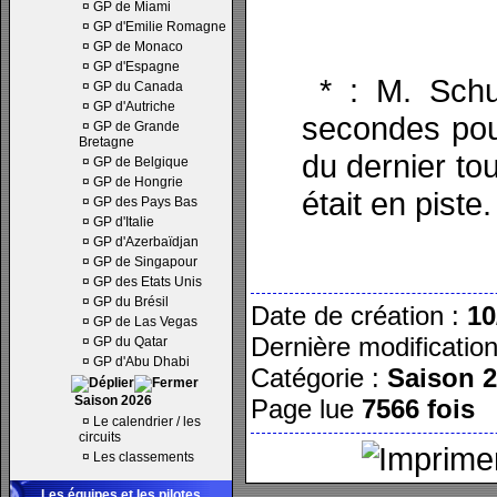
¤
GP de Miami
¤
GP d'Emilie Romagne
¤
GP de Monaco
¤
GP d'Espagne
* : M. Schu
¤
GP du Canada
¤
GP d'Autriche
secondes pour
¤
GP de Grande
Bretagne
du dernier tou
¤
GP de Belgique
¤
GP de Hongrie
était en piste.
¤
GP des Pays Bas
¤
GP d'Italie
¤
GP d'Azerbaïdjan
¤
GP de Singapour
¤
GP des Etats Unis
¤
GP du Brésil
Date de création :
10
¤
GP de Las Vegas
Dernière modificatio
¤
GP du Qatar
¤
GP d'Abu Dhabi
Catégorie :
Saison 
Saison 2026
Page lue
7566 fois
¤
Le calendrier / les
circuits
¤
Les classements
Les équipes et les pilotes