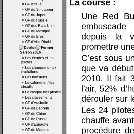
La course :
¤
GP d'Italie
¤
GP de Singapour
Une Red Bul
¤
GP du Japon
¤
GP du Russie
embuscade e
¤
GP des Etats Unis
¤
GP du Mexique
depuis la 
¤
GP du Brésil
¤
GP d'Abu Dhabi
promettre une
Saison 2016
C’est sous un
¤
Les écuries et les
pilotes
que va début
¤
Les changements /
évolutions
2010. Il fait
¤
Les transferts
¤
Le calendrier / les
l’air, 52% d’
circuits
¤
Le casque des pilotes
dérouler sur 
¤
Les classements
¤
GP d'Australie
Les 24 pilote
¤
GP de Bahrein
¤
GP de Chine
chauffe avant 
¤
GP de Russie
¤
GP d'Espagne
procédure de
¤
GP de Monaco