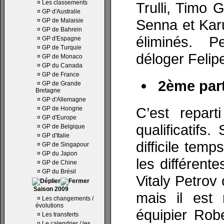
¤
Les classements
Trulli, Timo 
¤
GP d'Australie
Senna et Kar
¤
GP de Malaisie
¤
GP de Bahrein
éliminés. 
¤
GP d'Espagne
¤
GP de Turquie
déloger Felip
¤
GP de Monaco
¤
GP du Canada
¤
GP de France
2ème part
¤
GP de Grande
Bretagne
¤
GP d'Allemagne
C’est repart
¤
GP de Hongrie
¤
GP d'Europe
qualificatifs
¤
GP de Belgique
¤
GP d'Italie
difficile temp
¤
GP de Singapour
¤
GP du Japon
les différent
¤
GP de Chine
¤
GP du Brésil
Vitaly Petrov
Saison 2009
mais il est
¤
Les changements /
évolutions
équipier Rob
¤
Les transferts
¤
Le calendrier / les