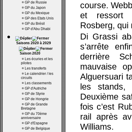
¤
GP de Russie
course. Webber
¤
GP du Japon
et ressort
¤
GP du Mexique
¤
GP des Etats Unis
Rosberg, qui n
¤
GP du Brésil
¤
GP d'Abu Dhabi
Di Grassi a
Saisons 2020 à 2029
s’arrête enfi
Saison 2020
derrière S
¤
Les écuries et les
pilotes
mauvaise opé
¤
Les transferts
¤
Le calendrier / les
Alguersuari t
circuits
¤
Les classements
les stands,
¤
GP d'Autriche
¤
GP de Styrie
Deuxième safe
¤
GP de Hongrie
fois c’est Ru
¤
GP de Grande
Bretagne
¤
GP du 70ème
rail après a
anniversaire
¤
GP d'Espagne
Williams.
¤
GP de Belgique