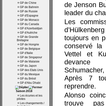
de Jenson But
¤
GP de Chine
¤
GP de Bahrein
leader du ch
¤
GP de Russie
¤
GP d'Espagne
Les commiss
¤
GP de Monaco
¤
GP du Canada
d’Hülkenberg
¤
GP d'Azerbaïdjan
¤
GP d'Autriche
toujours en p
¤
GP de Grande
Bretagne
conservé la 
¤
GP de Hongrie
¤
GP de Belgique
Vettel et K
¤
GP d'Italie
¤
GP de Singapour
devance H
¤
GP de Malaisie
¤
GP du Japon
Schumacher,
¤
GP des Etats Unis
¤
GP du Mexique
Après 7 tou
¤
GP du Brésil
¤
GP d'Abu Dhabi
reprendre.
Saison 2018
Alonso coinc
¤
Les écuries et les
pilotes
trouve pas
¤
Les changements /