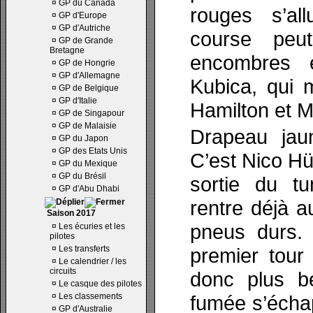
¤
GP du Canada
rouges s’all
¤
GP d'Europe
¤
GP d'Autriche
course peu
¤
GP de Grande
Bretagne
encombres e
¤
GP de Hongrie
¤
GP d'Allemagne
Kubica, qui 
¤
GP de Belgique
¤
GP d'Italie
Hamilton et 
¤
GP de Singapour
¤
GP de Malaisie
Drapeau jaun
¤
GP du Japon
¤
GP des Etats Unis
C’est Nico Hül
¤
GP du Mexique
¤
GP du Brésil
sortie du t
¤
GP d'Abu Dhabi
rentre déjà 
Saison 2017
pneus durs. 
¤
Les écuries et les
pilotes
¤
Les transferts
premier tour
¤
Le calendrier / les
circuits
donc plus b
¤
Le casque des pilotes
¤
Les classements
fumée s’écha
¤
GP d'Australie