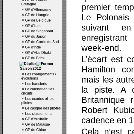
¤
GP de Grande
Bretagne
premier temp
¤
GP d'Allemagne
Le Polonais 
¤
GP de Hongrie
¤
GP de Belgique
suivant en
¤
GP d'Italie
¤
GP de Singapour
enregistrant
¤
GP du Japon
¤
GP de Corée du Sud
week-end.
¤
GP d'Inde
¤
GP d'Abu Dhabi
L’écart est c
¤
GP du Brésil
Hamilton co
Saison 2012
¤
Les changements /
mais les autr
évolutions
¤
Les transferts
la piste. A 
¤
Le calendrier / les
circuits
Britannique 
¤
Les écuries et les
pilotes
Robert Kubi
¤
Le casque des pilotes
¤
Les classements
cadence en 1
¤
GP d'Australie
¤
GP de Malaisie
Cela n’est c
¤
GP de Chine