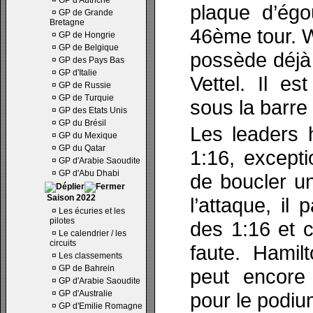
¤
GP d'Autriche
plaque d’égo
¤
GP de Grande
Bretagne
46ème tour. 
¤
GP de Hongrie
¤
GP de Belgique
possède déjà
¤
GP des Pays Bas
¤
GP d'Italie
Vettel. Il es
¤
GP de Russie
¤
GP de Turquie
sous la barre 
¤
GP des Etats Unis
¤
GP du Brésil
Les leaders 
¤
GP du Mexique
¤
GP du Qatar
1:16, excepti
¤
GP d'Arabie Saoudite
¤
GP d'Abu Dhabi
de boucler un
Saison 2022
l’attaque, il
¤
Les écuries et les
pilotes
des 1:16 et c
¤
Le calendrier / les
circuits
faute. Hamil
¤
Les classements
¤
GP de Bahrein
peut encore 
¤
GP d'Arabie Saoudite
¤
GP d'Australie
pour le podiu
¤
GP d'Emilie Romagne