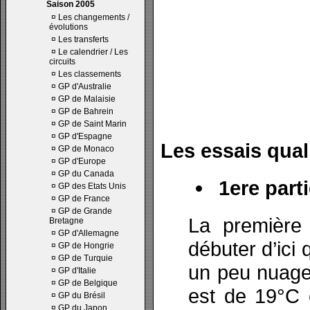
Saison 2005
¤
Les changements /
évolutions
¤
Les transferts
¤
Le calendrier / Les
circuits
¤
Les classements
¤
GP d'Australie
¤
GP de Malaisie
¤
GP de Bahrein
¤
GP de Saint Marin
¤
GP d'Espagne
Les essais quali
¤
GP de Monaco
¤
GP d'Europe
¤
GP du Canada
1ere parti
¤
GP des Etats Unis
¤
GP de France
¤
GP de Grande
La première 
Bretagne
¤
GP d'Allemagne
débuter d’ici
¤
GP de Hongrie
¤
GP de Turquie
un peu nuage
¤
GP d'Italie
¤
GP de Belgique
est de 19°C e
¤
GP du Brésil
¤
GP du Japon