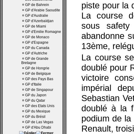
piste pour la 
¤
GP de Bahrein
¤
GP d'Arabie Saoudite
La course de
¤
GP d'Australie
¤
GP d'Azerbaïdjan
sous safety
¤
GP de Miami
¤
GP d'Emilie Romagne
abandonne sur
¤
GP de Monaco
¤
GP d'Espagne
13ème, relégu
¤
GP du Canada
¤
GP d'Autriche
La course se 
¤
GP de Grande
Bretagne
doublé pour R
¤
GP de Hongrie
¤
GP de Belgique
victoire con
¤
GP des Pays Bas
¤
GP d'Italie
impérial dep
¤
GP de Singapour
¤
GP du Japon
Sebastian Vet
¤
GP du Qatar
doublé à la 
¤
GP des Etats Unis
¤
GP du Mexique
podium de la 
¤
GP du Brésil
¤
GP de Las Vegas
Renault, troi
¤
GP d'Abu Dhabi