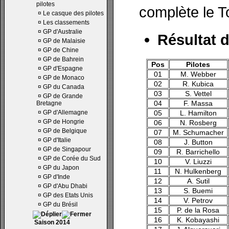
pilotes
complète le T
¤
Le casque des pilotes
¤
Les classements
¤
GP d'Australie
Résultat d
¤
GP de Malaisie
¤
GP de Chine
¤
GP de Bahrein
Pos
Pilotes
¤
GP d'Espagne
01
M. Webber
¤
GP de Monaco
02
R. Kubica
¤
GP du Canada
03
S. Vettel
¤
GP de Grande
04
F. Massa
Bretagne
¤
GP d'Allemagne
05
L. Hamilton
¤
GP de Hongrie
06
N. Rosberg
¤
GP de Belgique
07
M. Schumacher
¤
GP d'Italie
08
J. Button
¤
GP de Singapour
09
R. Barrichello
¤
GP de Corée du Sud
10
V. Liuzzi
¤
GP du Japon
11
N. Hulkenberg
¤
GP d'Inde
12
A. Sutil
¤
GP d'Abu Dhabi
13
S. Buemi
¤
GP des Etats Unis
14
V. Petrov
¤
GP du Brésil
15
P. de la Rosa
16
K. Kobayashi
Saison 2014