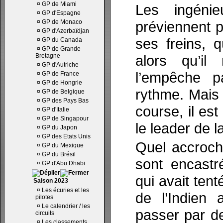
¤
GP de Miami
Les ingéni
¤
GP d'Espagne
¤
GP de Monaco
préviennent p
¤
GP d'Azerbaïdjan
ses freins, q
¤
GP du Canada
¤
GP de Grande
Bretagne
alors qu’il
¤
GP d'Autriche
l’empêche p
¤
GP de France
¤
GP de Hongrie
rythme. Mais V
¤
GP de Belgique
¤
GP des Pays Bas
course, il es
¤
GP d'Italie
¤
GP de Singapour
le leader de l
¤
GP du Japon
¤
GP des Etats Unis
Quel accroch
¤
GP du Mexique
¤
GP du Brésil
sont encastré
¤
GP d'Abu Dhabi
qui avait ten
Saison 2023
¤
Les écuries et les
de l’Indien 
pilotes
¤
Le calendrier / les
passer par de
circuits
¤
Les classements