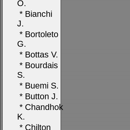
O.
*
Bianchi
J.
*
Bortoleto
G.
*
Bottas V.
*
Bourdais
S.
*
Buemi S.
*
Button J.
*
Chandhok
K.
*
Chilton