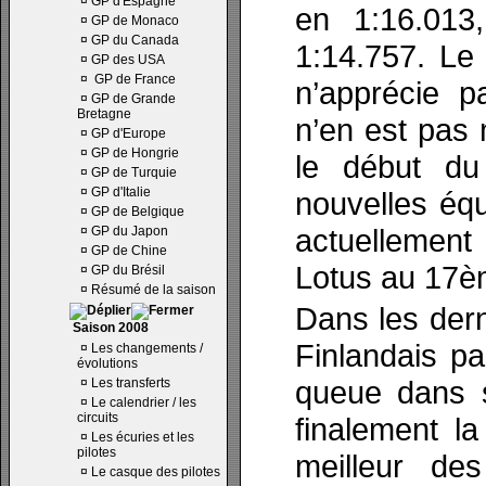
¤
GP d'Espagne
en 1:16.013
¤
GP de Monaco
¤
GP du Canada
1:14.757. Le 
¤
GP des USA
¤
GP de France
n’apprécie p
¤
GP de Grande
Bretagne
n’en est pas
¤
GP d'Europe
¤
GP de Hongrie
le début d
¤
GP de Turquie
¤
GP d'Italie
nouvelles équ
¤
GP de Belgique
actuellement
¤
GP du Japon
¤
GP de Chine
Lotus au 17è
¤
GP du Brésil
¤
Résumé de la saison
Dans les dern
Saison 2008
Finlandais pa
¤
Les changements /
évolutions
queue dans s
¤
Les transferts
¤
Le calendrier / les
circuits
finalement l
¤
Les écuries et les
pilotes
meilleur de
¤
Le casque des pilotes