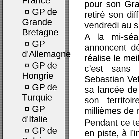
France
pour son Gran
¤
GP de
retiré son dif
Grande
vendredi au 
Bretagne
A la mi-séa
¤
GP
annoncent dé
d'Allemagne
réalise le me
¤
GP de
c’est sans 
Hongrie
Sebastian Vet
¤
GP de
sa lancée de
Turquie
son territo
¤
GP
millièmes de 
d'Italie
Pendant ce te
¤
GP de
en piste, à l