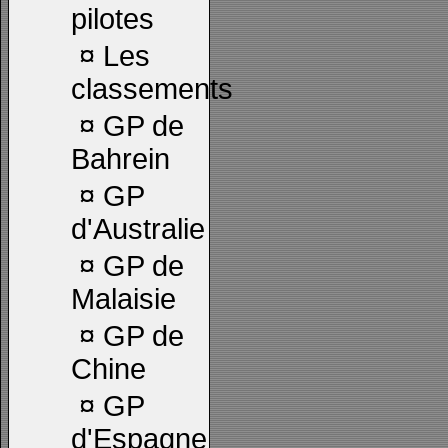
pilotes
¤
Les
classements
¤
GP de
Bahrein
¤
GP
d'Australie
¤
GP de
Malaisie
¤
GP de
Chine
¤
GP
d'Espagne