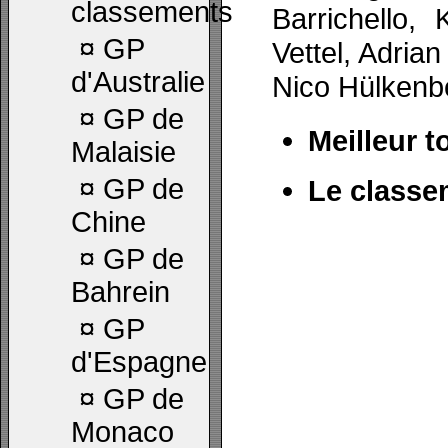
classements
Barrichello,
¤
GP
Vettel, Adria
d'Australie
Nico Hülkenbe
¤
GP de
Meilleur t
Malaisie
¤
GP de
Le classe
Chine
¤
GP de
Bahrein
¤
GP
d'Espagne
¤
GP de
Monaco