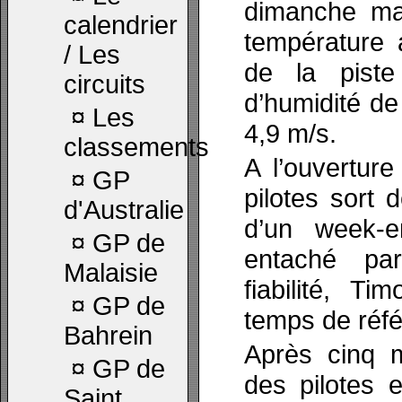
dimanche mat
calendrier
température 
/ Les
de la pist
circuits
d’humidité de
¤
Les
4,9 m/s.
classements
A l’ouverture
¤
GP
pilotes sort 
d'Australie
d’un week-en
¤
GP de
entaché pa
Malaisie
fiabilité, T
¤
GP de
temps de réfé
Bahrein
Après cinq m
¤
GP de
des pilotes e
Saint