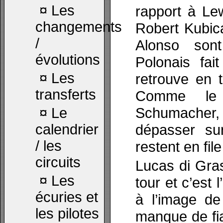
¤
Les
rapport à Lew
changements
Robert Kubic
/
Alonso sont
évolutions
Polonais fa
¤
Les
retrouve en tê
transferts
Comme le s
Schumacher,
¤
Le
calendrier
dépasser sur
/ les
restent en fil
circuits
Lucas di Gra
¤
Les
tour et c’est 
écuries et
à l’image de
les pilotes
manque de fiab