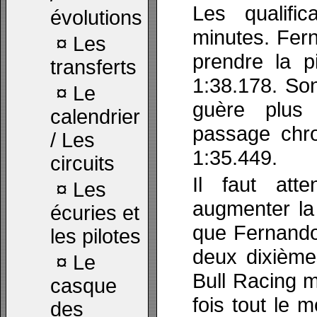
Les qualifi
évolutions
minutes. Fern
¤
Les
prendre la p
transferts
1:38.178. Son
¤
Le
guère plus
calendrier
passage chr
/ Les
1:35.449.
circuits
Il faut att
¤
Les
augmenter la
écuries et
que Fernando
les pilotes
deux dixième
¤
Le
Bull Racing 
casque
fois tout le
des