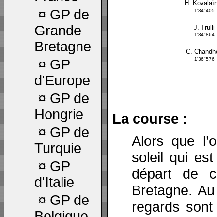
H. Kovalaï
¤
GP de
1'34"405
Grande
J. Trulli
1'34"864
Bretagne
C. Chandh
1'36"576
¤
GP
d'Europe
¤
GP de
Hongrie
La course :
¤
GP de
Alors que l’o
Turquie
soleil qui est
¤
GP
départ de 
d'Italie
Bretagne. Au
¤
GP de
regards sont 
Belgique