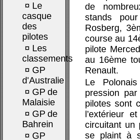
¤
Le
de nombreux
casque
stands pou
des
Rosberg, 3èm
pilotes
course au 14
¤
Les
pilote Merced
classements
au 16ème tour
¤
GP
Renault.
d'Australie
Le Polonai
¤
GP de
pression par
Malaisie
pilotes sont 
¤
GP de
l’extérieur e
Bahrein
circuitant un
se plaint à s
¤
GP