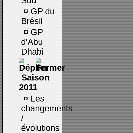
Sud
¤
GP du
Brésil
¤
GP
d'Abu
Dhabi
Saison
2011
¤
Les
changements
/
évolutions