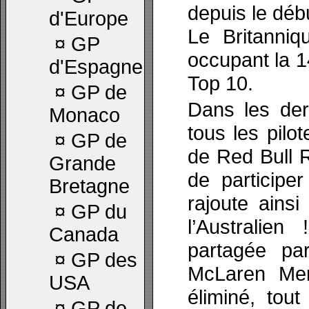
depuis le déb
d'Europe
Le Britanniq
¤
GP
occupant la 1
d'Espagne
Top 10.
¤
GP de
Dans les der
Monaco
tous les pilo
¤
GP de
de Red Bull R
Grande
de particip
Bretagne
rajoute ains
¤
GP du
l’Australie
Canada
partagée pa
¤
GP des
McLaren Mer
USA
éliminé, tou
¤
GP de