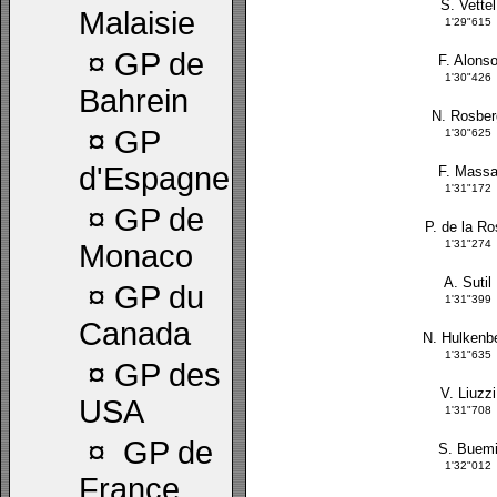
S. Vettel
Malaisie
1'29"615
¤
GP de
F. Alons
1'30"426
Bahrein
N. Rosber
¤
GP
1'30"625
d'Espagne
F. Mass
1'31"172
¤
GP de
P. de la R
1'31"274
Monaco
A. Sutil
¤
GP du
1'31"399
Canada
N. Hulkenb
1'31"635
¤
GP des
V. Liuzzi
USA
1'31"708
¤
GP de
S. Buem
1'32"012
France