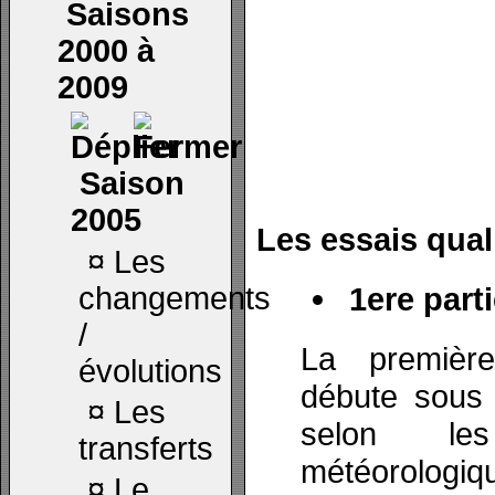
Saisons
2000 à
2009
Saison
2005
Les essais quali
¤
Les
changements
1ere parti
/
La première
évolutions
débute sous u
¤
Les
selon les
transferts
météorologi
¤
Le