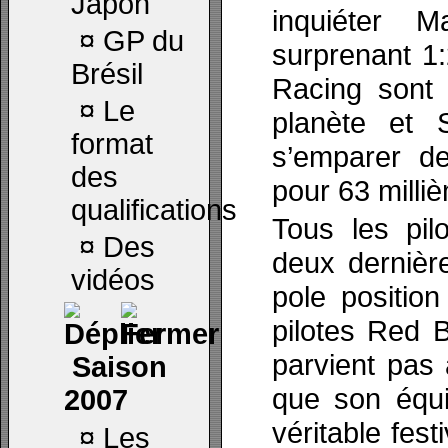
Japon
inquiéter 
¤
GP du
surprenant 1:
Brésil
Racing sont 
¤
Le
planète et S
format
s’emparer de
des
pour 63 milli
qualifications
Tous les pil
¤
Des
deux dernièr
vidéos
pole positio
pilotes Red 
parvient pas 
Saison
que son équip
2007
véritable fest
¤
Les