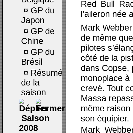
Red Bull Rac
¤
GP du
l’aileron née 
Japon
Mark Webber 
¤
GP de
de même que 
Chine
pilotes s’éla
¤
GP du
côté de la pis
Brésil
dans Copse, p
¤
Résumé
monoplace à M
de la
crevé. Tout c
saison
Massa repass
même raison s
Saison
son équipier.
2008
Mark Webber