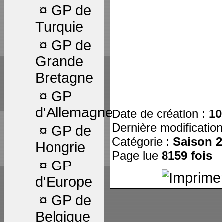
¤
GP de
Turquie
¤
GP de
Grande
Bretagne
¤
GP
d'Allemagne
Date de création :
10
Dernière modificatio
¤
GP de
Catégorie :
Saison 
Hongrie
Page lue
8159 fois
¤
GP
d'Europe
¤
GP de
Belgique