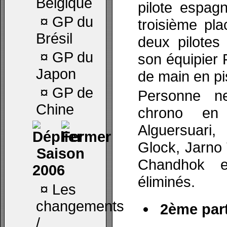
Belgique
pilote espag
¤
GP du
troisième pla
Brésil
deux pilotes
¤
GP du
son équipier 
Japon
de main en pi
¤
GP de
Personne ne
Chine
chrono en
Alguersuari
Glock, Jarno 
Saison
Chandhok 
2006
éliminés.
¤
Les
changements
2ème part
/