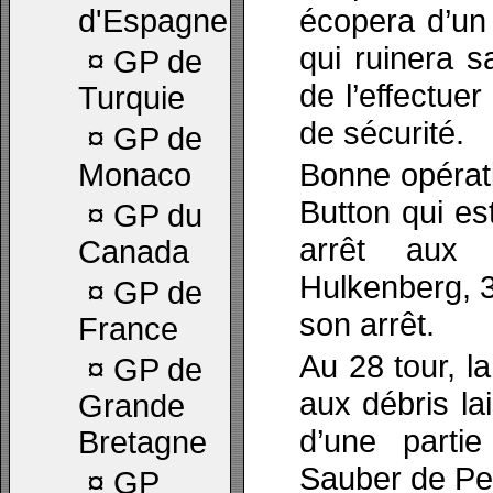
écopera d’un
d'Espagne
qui ruinera s
¤
GP de
de l’effectuer
Turquie
de sécurité.
¤
GP de
Bonne opérat
Monaco
Button qui es
¤
GP du
arrêt aux 
Canada
Hulkenberg, 3
¤
GP de
son arrêt.
France
Au 28 tour, la
¤
GP de
aux débris lai
Grande
d’une partie
Bretagne
Sauber de Ped
¤
GP