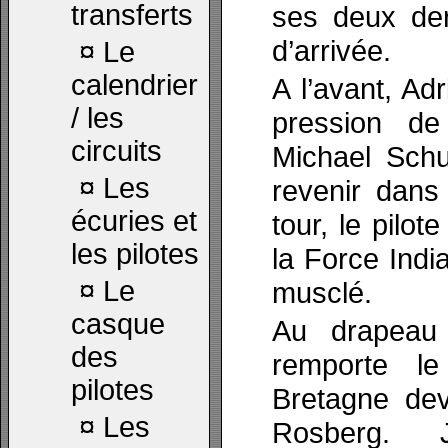
transferts
ses deux der
d’arrivée.
¤
Le
calendrier
A l’avant, Adr
/ les
pression de
circuits
Michael Sch
¤
Les
revenir dans
écuries et
tour, le pilo
les pilotes
la Force Ind
¤
Le
musclé.
casque
Au drapeau
des
remporte l
pilotes
Bretagne dev
¤
Les
Rosberg. 