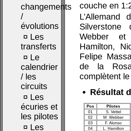
couche en 1:2
changements
/
L’Allemand d
évolutions
Silverstone
Webber et 
¤
Les
Hamilton, Ni
transferts
Felipe Massa
¤
Le
de la Rosa
calendrier
complètent le
/ les
circuits
Résultat d
¤
Les
écuries et
Pos
Pilotes
01
S. Vettel
les pilotes
02
M. Webber
03
F. Alonso
¤
Les
04
L. Hamilton