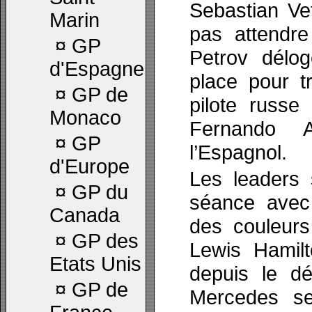
Sebastian Vett
Marin
pas attendre
¤
GP
Petrov délog
d'Espagne
place pour t
¤
GP de
pilote russe
Monaco
Fernando 
¤
GP
l’Espagnol.
d'Europe
Les leaders 
¤
GP du
séance avec
Canada
des couleur
¤
GP des
Lewis Hamil
Etats Unis
depuis le d
¤
GP de
Mercedes sem