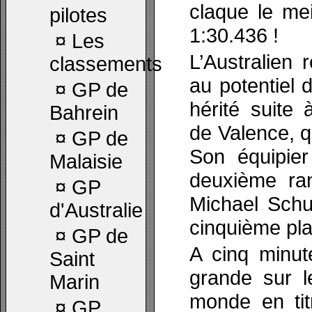
claque le me
pilotes
1:30.436 !
¤
Les
L’Australien 
classements
au potentiel 
¤
GP de
hérité suite 
Bahrein
de Valence, q
¤
GP de
Son équipier
Malaisie
deuxième ra
¤
GP
Michael Schu
d'Australie
cinquième pla
¤
GP de
A cinq minute
Saint
grande sur 
Marin
monde en tit
¤
GP