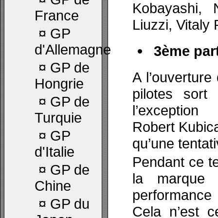
Kobayashi, N
France
Liuzzi, Vital
¤
GP
d'Allemagne
3ème part
¤
GP de
A l’ouverture
Hongrie
pilotes sor
¤
GP de
l’exceptio
Turquie
Robert Kubica 
¤
GP
qu’une tentati
d'Italie
Pendant ce t
¤
GP de
la marque e
Chine
performance
¤
GP du
Cela n’est c