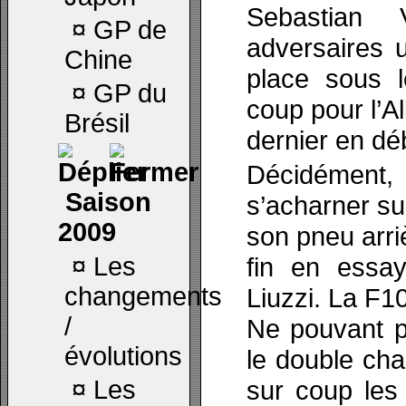
Sebastian 
¤
GP de
adversaires 
Chine
place sous l
¤
GP du
coup pour l’A
Brésil
dernier en dé
Décidémen
Saison
s’acharner su
2009
son pneu arri
¤
Les
fin en essay
changements
Liuzzi. La F10
/
Ne pouvant pl
évolutions
le double ch
¤
Les
sur coup les 