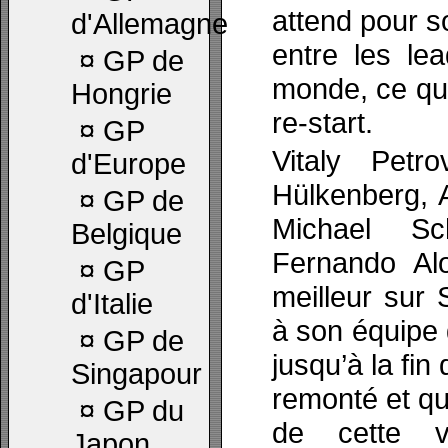
attend pour so
d'Allemagne
entre les lea
¤
GP de
monde, ce qui
Hongrie
re-start.
¤
GP
Vitaly Pet
d'Europe
Hülkenberg, Ad
¤
GP de
Michael S
Belgique
Fernando Al
¤
GP
meilleur sur
d'Italie
à son équipe d
¤
GP de
jusqu’à la fin
Singapour
remonté et qu
¤
GP du
de cette vo
Japon