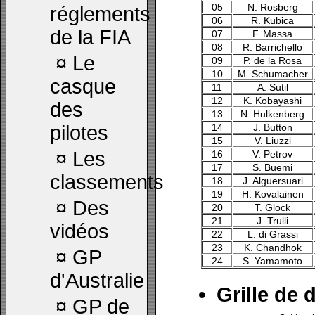
05
N. Rosberg
réglements
06
R. Kubica
de la FIA
07
F. Massa
08
R. Barrichello
¤
Le
09
P. de la Rosa
10
M. Schumacher
casque
11
A. Sutil
12
K. Kobayashi
des
13
N. Hulkenberg
pilotes
14
J. Button
15
V. Liuzzi
¤
Les
16
V. Petrov
17
S. Buemi
classements
18
J. Alguersuari
19
H. Kovalainen
¤
Des
20
T. Glock
21
J. Trulli
vidéos
22
L. di Grassi
23
K. Chandhok
¤
GP
24
S. Yamamoto
d'Australie
Grille de 
¤
GP de