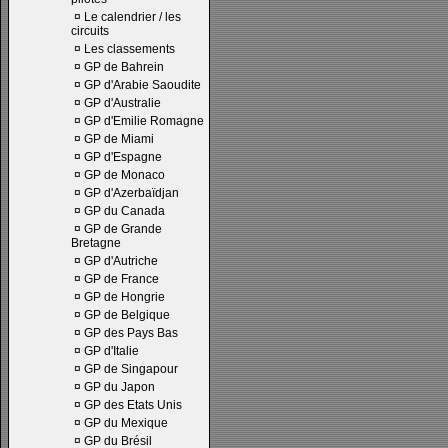
¤
Le calendrier / les
circuits
¤
Les classements
¤
GP de Bahrein
¤
GP d'Arabie Saoudite
¤
GP d'Australie
¤
GP d'Emilie Romagne
¤
GP de Miami
¤
GP d'Espagne
¤
GP de Monaco
¤
GP d'Azerbaïdjan
¤
GP du Canada
¤
GP de Grande
Bretagne
¤
GP d'Autriche
¤
GP de France
¤
GP de Hongrie
¤
GP de Belgique
¤
GP des Pays Bas
¤
GP d'Italie
¤
GP de Singapour
¤
GP du Japon
¤
GP des Etats Unis
¤
GP du Mexique
¤
GP du Brésil