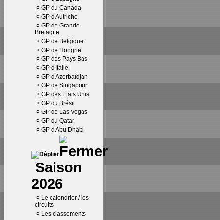
¤
GP du Canada
¤
GP d'Autriche
¤
GP de Grande
Bretagne
¤
GP de Belgique
¤
GP de Hongrie
¤
GP des Pays Bas
¤
GP d'Italie
¤
GP d'Azerbaïdjan
¤
GP de Singapour
¤
GP des Etats Unis
¤
GP du Brésil
¤
GP de Las Vegas
¤
GP du Qatar
¤
GP d'Abu Dhabi
Saison
2026
¤
Le calendrier / les
circuits
¤
Les classements