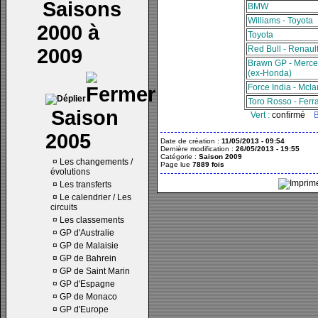
Saisons
BMW
Williams - Toyota
2000 à
Toyota
Red Bull - Renaul
2009
Brawn GP - Merc
(ex-Honda)
Force India - Mcla
Toro Rosso - Ferra
Saison
Vert :
confirmé
B
2005
Date de création :
11/05/2013 - 09:54
Dernière modification :
26/05/2013 - 19:55
Catégorie :
Saison 2009
¤
Les changements /
Page lue
7889 fois
évolutions
¤
Les transferts
¤
Le calendrier / Les
circuits
¤
Les classements
¤
GP d'Australie
¤
GP de Malaisie
¤
GP de Bahrein
¤
GP de Saint Marin
¤
GP d'Espagne
¤
GP de Monaco
¤
GP d'Europe