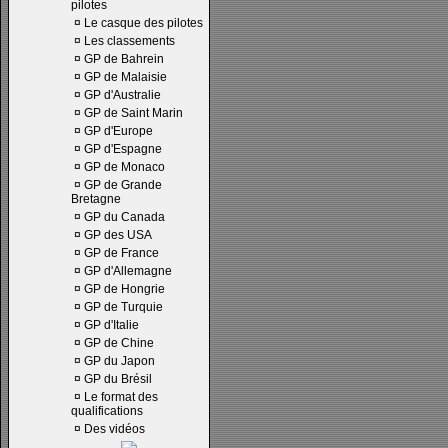
pilotes
¤
Le casque des pilotes
¤
Les classements
¤
GP de Bahrein
¤
GP de Malaisie
¤
GP d'Australie
¤
GP de Saint Marin
¤
GP d'Europe
¤
GP d'Espagne
¤
GP de Monaco
¤
GP de Grande
Bretagne
¤
GP du Canada
¤
GP des USA
¤
GP de France
¤
GP d'Allemagne
¤
GP de Hongrie
¤
GP de Turquie
¤
GP d'Italie
¤
GP de Chine
¤
GP du Japon
¤
GP du Brésil
¤
Le format des
qualifications
¤
Des vidéos