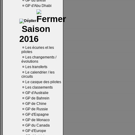
¤
GP du Brésil
¤
GP d'Abu Dhabi
Saison
2016
¤
Les écuries et les
pilotes
¤
Les changements /
évolutions
¤
Les transferts
¤
Le calendrier / les
circuits
¤
Le casque des pilotes
¤
Les classements
¤
GP d'Australie
¤
GP de Bahrein
¤
GP de Chine
¤
GP de Russie
¤
GP d'Espagne
¤
GP de Monaco
¤
GP du Canada
¤
GP d'Europe