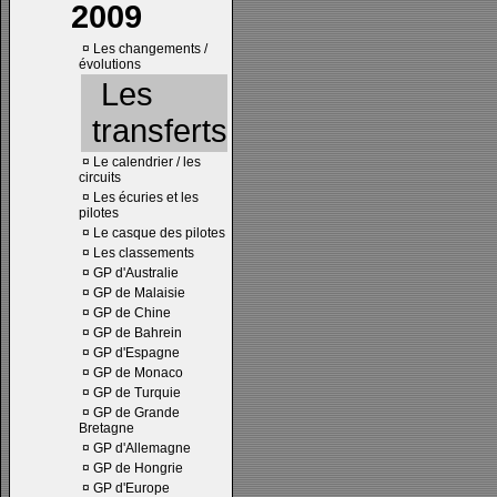
2009
¤
Les changements /
évolutions
Les
transferts
¤
Le calendrier / les
circuits
¤
Les écuries et les
pilotes
¤
Le casque des pilotes
¤
Les classements
¤
GP d'Australie
¤
GP de Malaisie
¤
GP de Chine
¤
GP de Bahrein
¤
GP d'Espagne
¤
GP de Monaco
¤
GP de Turquie
¤
GP de Grande
Bretagne
¤
GP d'Allemagne
¤
GP de Hongrie
¤
GP d'Europe