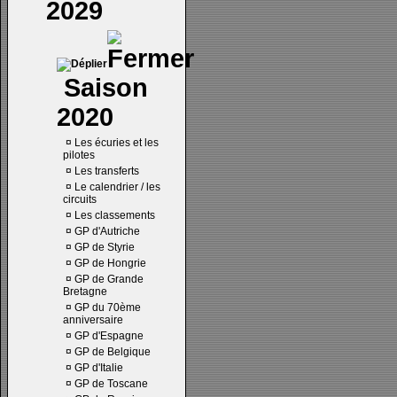
2029
Saison
2020
¤
Les écuries et les
pilotes
¤
Les transferts
¤
Le calendrier / les
circuits
¤
Les classements
¤
GP d'Autriche
¤
GP de Styrie
¤
GP de Hongrie
¤
GP de Grande
Bretagne
¤
GP du 70ème
anniversaire
¤
GP d'Espagne
¤
GP de Belgique
¤
GP d'Italie
¤
GP de Toscane