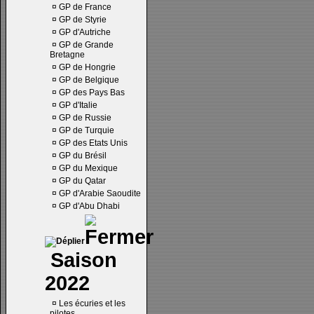
¤
GP de France
¤
GP de Styrie
¤
GP d'Autriche
¤
GP de Grande
Bretagne
¤
GP de Hongrie
¤
GP de Belgique
¤
GP des Pays Bas
¤
GP d'Italie
¤
GP de Russie
¤
GP de Turquie
¤
GP des Etats Unis
¤
GP du Brésil
¤
GP du Mexique
¤
GP du Qatar
¤
GP d'Arabie Saoudite
¤
GP d'Abu Dhabi
Saison
2022
¤
Les écuries et les
pilotes