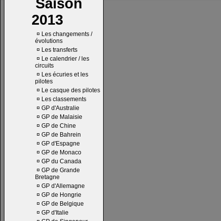
Saison
2013
¤
Les changements /
évolutions
¤
Les transferts
¤
Le calendrier / les
circuits
¤
Les écuries et les
pilotes
¤
Le casque des pilotes
¤
Les classements
¤
GP d'Australie
¤
GP de Malaisie
¤
GP de Chine
¤
GP de Bahrein
¤
GP d'Espagne
¤
GP de Monaco
¤
GP du Canada
¤
GP de Grande
Bretagne
¤
GP d'Allemagne
¤
GP de Hongrie
¤
GP de Belgique
¤
GP d'Italie