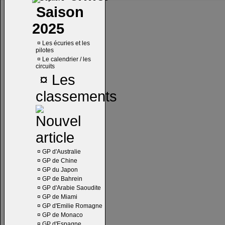
Saison
2025
¤
Les écuries et les
pilotes
¤
Le calendrier / les
circuits
¤
Les
classements
¤
GP d'Australie
¤
GP de Chine
¤
GP du Japon
¤
GP de Bahrein
¤
GP d'Arabie Saoudite
¤
GP de Miami
¤
GP d'Emilie Romagne
¤
GP de Monaco
¤
GP d'Espagne