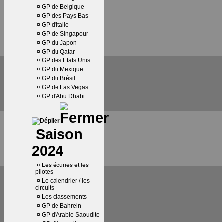
¤
GP de Belgique
¤
GP des Pays Bas
¤
GP d'Italie
¤
GP de Singapour
¤
GP du Japon
¤
GP du Qatar
¤
GP des Etats Unis
¤
GP du Mexique
¤
GP du Brésil
¤
GP de Las Vegas
¤
GP d'Abu Dhabi
Saison
2024
¤
Les écuries et les
pilotes
¤
Le calendrier / les
circuits
¤
Les classements
¤
GP de Bahrein
¤
GP d'Arabie Saoudite