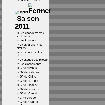
¤
GP d'Abu Dhabi
Saison
2011
¤
Les changements /
évolutions
¤
Les transferts
¤
Le calendrier / les
circuits
¤
Les écuries et les
pilotes
¤
Le casque des pilotes
¤
Les classements
¤
GP d'Australie
¤
GP de Malaisie
¤
GP de Chine
¤
GP de Turquie
¤
GP d'Espagne
¤
GP de Monaco
¤
GP du Canada
¤
GP d'Europe
¤
GP de Grande