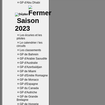
¤
GP d'Abu Dhabi
Saison
2023
¤
Les écuries et les
pilotes
¤
Le calendrier / les
circuits
¤
Les classements
¤
GP de Bahrein
¤
GP d'Arabie Saoudite
¤
GP d'Australie
¤
GP d'Azerbaïdjan
¤
GP de Miami
¤
GP d'Emilie Romagne
¤
GP de Monaco
¤
GP d'Espagne
¤
GP du Canada
¤
GP d'Autriche
¤
GP de Grande
Bretagne
¤
GP de Hongrie