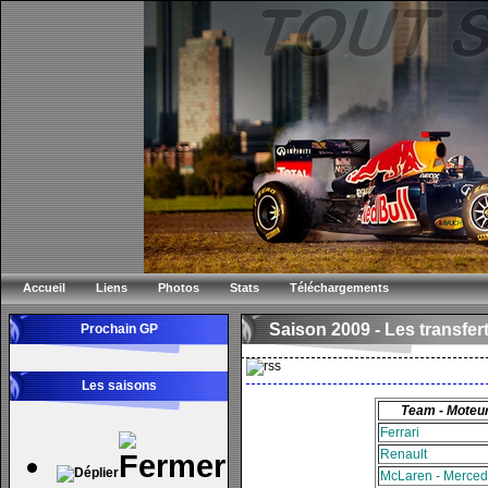
Accueil
Liens
Photos
Stats
Téléchargements
Saison 2009 -
Les transfer
Prochain GP
Les saisons
Team - Moteu
Ferrari
Renault
McLaren - Merce