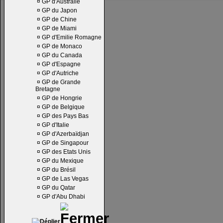
¤
GP d'Australie
¤
GP du Japon
¤
GP de Chine
¤
GP de Miami
¤
GP d'Emilie Romagne
¤
GP de Monaco
¤
GP du Canada
¤
GP d'Espagne
¤
GP d'Autriche
¤
GP de Grande
Bretagne
¤
GP de Hongrie
¤
GP de Belgique
¤
GP des Pays Bas
¤
GP d'Italie
¤
GP d'Azerbaïdjan
¤
GP de Singapour
¤
GP des Etats Unis
¤
GP du Mexique
¤
GP du Brésil
¤
GP de Las Vegas
¤
GP du Qatar
¤
GP d'Abu Dhabi