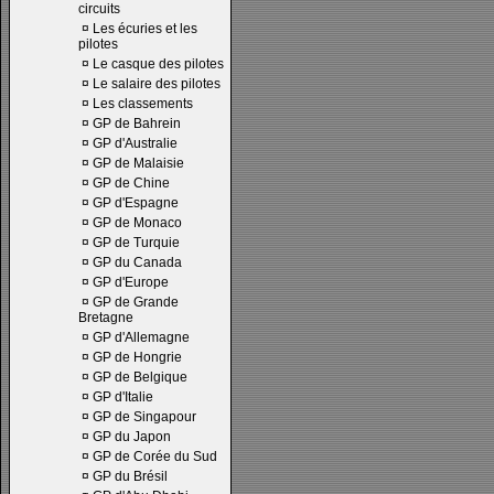
circuits
¤
Les écuries et les
pilotes
¤
Le casque des pilotes
¤
Le salaire des pilotes
¤
Les classements
¤
GP de Bahrein
¤
GP d'Australie
¤
GP de Malaisie
¤
GP de Chine
¤
GP d'Espagne
¤
GP de Monaco
¤
GP de Turquie
¤
GP du Canada
¤
GP d'Europe
¤
GP de Grande
Bretagne
¤
GP d'Allemagne
¤
GP de Hongrie
¤
GP de Belgique
¤
GP d'Italie
¤
GP de Singapour
¤
GP du Japon
¤
GP de Corée du Sud
¤
GP du Brésil