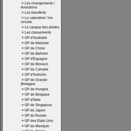
¤
Les changements /
évolutions
¤
Les transferts
¤
Le calendrier / les
circuits
¤
Le casque des pilotes
¤
Les classements
¤
GP d'Australie
¤
GP de Malaisie
¤
GP de Chine
¤
GP de Bahrein
¤
GP d'Espagne
¤
GP de Monaco
¤
GP du Canada
¤
GP d'Autriche
¤
GP de Grande
Bretagne
¤
GP de Hongrie
¤
GP de Belgique
¤
GP d'Italie
¤
GP de Singapour
¤
GP du Japon
¤
GP du Russie
¤
GP des Etats Unis
¤
GP du Mexique