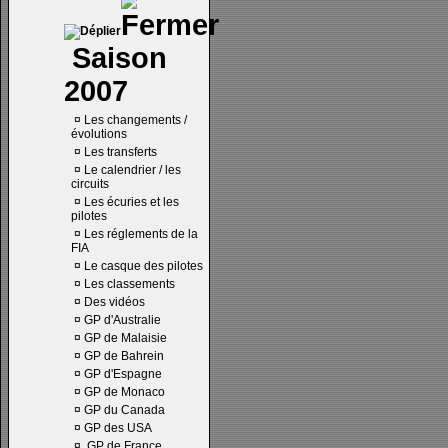
Saison
2007
¤
Les changements /
évolutions
¤
Les transferts
¤
Le calendrier / les
circuits
¤
Les écuries et les
pilotes
¤
Les réglements de la
FIA
¤
Le casque des pilotes
¤
Les classements
¤
Des vidéos
¤
GP d'Australie
¤
GP de Malaisie
¤
GP de Bahrein
¤
GP d'Espagne
¤
GP de Monaco
¤
GP du Canada
¤
GP des USA
¤
GP de France