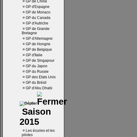
¤
GP de Chine
¤
GP d'Espagne
¤
GP de Monaco
¤
GP du Canada
¤
GP d'Autriche
¤
GP de Grande
Bretagne
¤
GP d'Allemagne
¤
GP de Hongrie
¤
GP de Belgique
¤
GP d'Italie
¤
GP de Singapour
¤
GP du Japon
¤
GP du Russie
¤
GP des Etats Unis
¤
GP du Brésil
¤
GP d'Abu Dhabi
Saison
2015
¤
Les écuries et les
pilotes