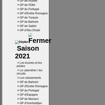
¤
GP de Russie
¤
GP de l'Eifel
¤
GP du Portugal
¤
GP d'Emilie Romagne
¤
GP de Turquie
¤
GP de Bahrein
¤
GP de Sakhir
¤
GP d'Abu Dhabi
Saison
2021
¤
Les écuries et les
pilotes
¤
Le calendrier / les
circuits
¤
Les classements
¤
GP de Bahrein
¤
GP d'Emilie Romagne
¤
GP du Portugal
¤
GP d'Espagne
¤
GP de Monaco
¤
GP d'Azerbaïdjan