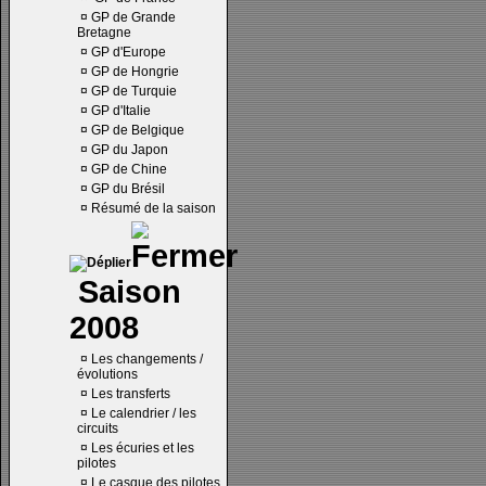
¤
GP de Grande
Bretagne
¤
GP d'Europe
¤
GP de Hongrie
¤
GP de Turquie
¤
GP d'Italie
¤
GP de Belgique
¤
GP du Japon
¤
GP de Chine
¤
GP du Brésil
¤
Résumé de la saison
Saison
2008
¤
Les changements /
évolutions
¤
Les transferts
¤
Le calendrier / les
circuits
¤
Les écuries et les
pilotes
¤
Le casque des pilotes