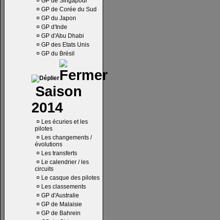
¤
GP de Singapour
¤
GP de Corée du Sud
¤
GP du Japon
¤
GP d'Inde
¤
GP d'Abu Dhabi
¤
GP des Etats Unis
¤
GP du Brésil
Saison
2014
¤
Les écuries et les
pilotes
¤
Les changements /
évolutions
¤
Les transferts
¤
Le calendrier / les
circuits
¤
Le casque des pilotes
¤
Les classements
¤
GP d'Australie
¤
GP de Malaisie
¤
GP de Bahrein