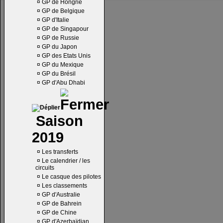
¤
GP de Hongrie
¤
GP de Belgique
¤
GP d'Italie
¤
GP de Singapour
¤
GP de Russie
¤
GP du Japon
¤
GP des Etats Unis
¤
GP du Mexique
¤
GP du Brésil
¤
GP d'Abu Dhabi
Saison
2019
¤
Les transferts
¤
Le calendrier / les
circuits
¤
Le casque des pilotes
¤
Les classements
¤
GP d'Australie
¤
GP de Bahrein
¤
GP de Chine
¤
GP d'Azerbaïdjan