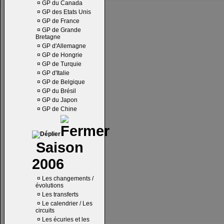
¤
GP du Canada
¤
GP des Etats Unis
¤
GP de France
¤
GP de Grande
Bretagne
¤
GP d'Allemagne
¤
GP de Hongrie
¤
GP de Turquie
¤
GP d'Italie
¤
GP de Belgique
¤
GP du Brésil
¤
GP du Japon
¤
GP de Chine
Saison
2006
¤
Les changements /
évolutions
¤
Les transferts
¤
Le calendrier / Les
circuits
¤
Les écuries et les