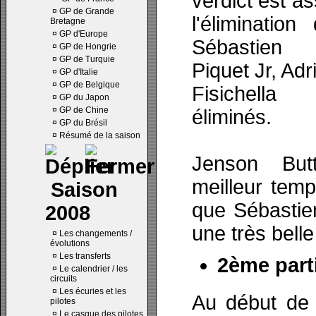
verdict est a
¤
GP de Grande
l'éliminatio
Bretagne
¤
GP d'Europe
Sébastien 
¤
GP de Hongrie
¤
GP de Turquie
Piquet Jr, Adr
¤
GP d'Italie
¤
GP de Belgique
Fisichella
¤
GP du Japon
¤
GP de Chine
éliminés.
¤
GP du Brésil
¤
Résumé de la saison
Jenson But
meilleur temp
Saison
que Sébastie
2008
une très belle
¤
Les changements /
évolutions
¤
Les transferts
2ème parti
¤
Le calendrier / les
circuits
¤
Les écuries et les
Au début de 
pilotes
¤
Le casque des pilotes