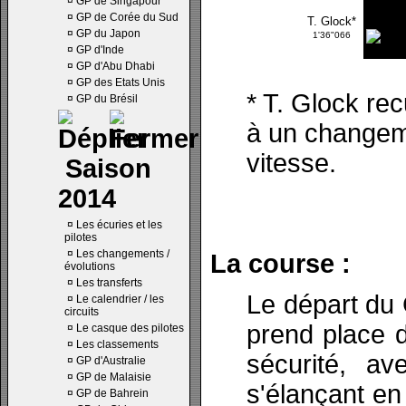
¤
GP de Singapour
¤
GP de Corée du Sud
T. Glock*
¤
GP du Japon
1'36"066
¤
GP d'Inde
¤
GP d'Abu Dhabi
¤
GP des Etats Unis
* T. Glock rec
¤
GP du Brésil
à un changem
vitesse.
Saison
2014
¤
Les écuries et les
pilotes
¤
Les changements /
La course :
évolutions
¤
Les transferts
Le départ du
¤
Le calendrier / les
circuits
prend place d
¤
Le casque des pilotes
¤
Les classements
sécurité, av
¤
GP d'Australie
¤
GP de Malaisie
s'élançant e
¤
GP de Bahrein