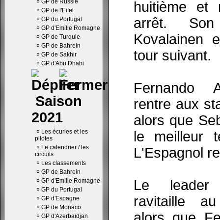
¤
GP de Russie
huitième et 
¤
GP de l'Eifel
arrêt. Son
¤
GP du Portugal
¤
GP d'Emilie Romagne
Kovalainen 
¤
GP de Turquie
¤
GP de Bahrein
tour suivant.
¤
GP de Sakhir
¤
GP d'Abu Dhabi
Fernando A
Saison
rentre aux s
2021
alors que Seb
¤
Les écuries et les
le meilleur 
pilotes
¤
Le calendrier / les
L'Espagnol r
circuits
¤
Les classements
¤
GP de Bahrein
¤
GP d'Emilie Romagne
Le leader 
¤
GP du Portugal
ravitaille 
¤
GP d'Espagne
¤
GP de Monaco
alors que Fe
¤
GP d'Azerbaïdjan