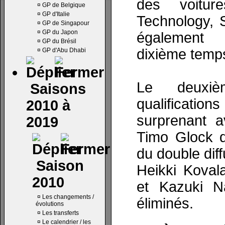
des voitu
¤
GP de Belgique
¤
GP d'Italie
Technology, 
¤
GP de Singapour
¤
GP du Japon
également 
¤
GP du Brésil
dixième temp
¤
GP d'Abu Dhabi
Le deuxiè
Saisons
qualificati
2010 à
surprenant a
2019
Timo Glock q
du double diff
Saison
Heikki Koval
2010
et Kazuki N
¤
Les changements /
éliminés.
évolutions
¤
Les transferts
¤
Le calendrier / les