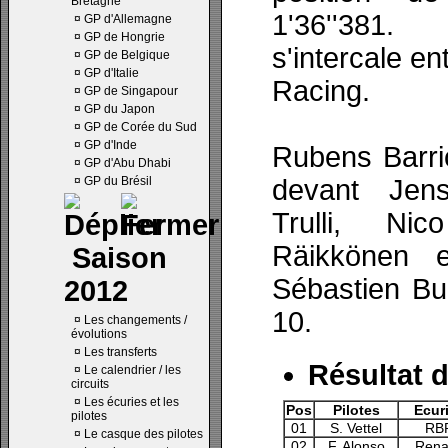
Bretagne
1'36''381.
¤
GP d'Allemagne
¤
GP de Hongrie
s'intercale en
¤
GP de Belgique
¤
GP d'Italie
Racing.
¤
GP de Singapour
¤
GP du Japon
¤
GP de Corée du Sud
¤
GP d'Inde
Rubens Barri
¤
GP d'Abu Dhabi
¤
GP du Brésil
devant Jen
Trulli, Ni
Räikkönen e
Saison
Sébastien Bu
2012
10.
¤
Les changements /
évolutions
¤
Les transferts
Résultat d
¤
Le calendrier / les
circuits
¤
Les écuries et les
Pos
Pilotes
Ecur
pilotes
01
S. Vettel
RB
¤
Le casque des pilotes
02
F. Alonso
Rena