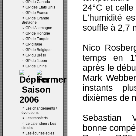
¤
GP du Canada
24°C et celle
¤
GP des Etats Unis
¤
GP de France
L'humidité e
¤
GP de Grande
Bretagne
souffle à 2,7 
¤
GP d'Allemagne
¤
GP de Hongrie
¤
GP de Turquie
¤
GP d'Italie
Nico Rosberg
¤
GP de Belgique
temps en 1'
¤
GP du Brésil
¤
GP du Japon
après le débu
¤
GP de Chine
Mark Webber 
instants pl
Saison
dixièmes de 
2006
¤
Les changements /
évolutions
Sebastian V
¤
Les transferts
¤
Le calendrier / Les
bonne compéti
circuits
¤
Les écuries et les