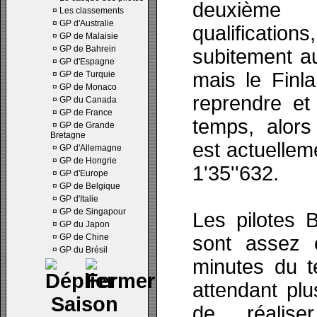
deuxièm
¤
Les classements
¤
GP d'Australie
qualification
¤
GP de Malaisie
¤
GP de Bahrein
subitement au 
¤
GP d'Espagne
mais le Finl
¤
GP de Turquie
¤
GP de Monaco
reprendre et 
¤
GP du Canada
¤
GP de France
temps, alor
¤
GP de Grande
Bretagne
est actuellem
¤
GP d'Allemagne
¤
GP de Hongrie
1'35''632.
¤
GP d'Europe
¤
GP de Belgique
¤
GP d'Italie
¤
GP de Singapour
Les pilotes 
¤
GP du Japon
¤
GP de Chine
sont assez e
¤
GP du Brésil
minutes du t
attendant pl
Saison
de réalis