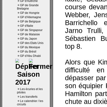
¤
GP d'Autriche
course devan
¤
GP de Grande
Bretagne
Webber, Jen
¤
GP de Hongrie
¤
GP d'Allemagne
Barrichello 
¤
GP de Belgique
¤
GP d'Italie
Jarno Trulli
¤
GP de Singapour
¤
GP de Malaisie
Sébastien B
¤
GP du Japon
¤
GP des Etats Unis
top 8.
¤
GP du Mexique
¤
GP du Brésil
¤
GP d'Abu Dhabi
Alors que Ki
difficulté e
Saison
dépasser par
2017
son équipier
¤
Les écuries et les
Hamilton par
pilotes
¤
Les transferts
chute au dixi
¤
Le calendrier / les
circuits