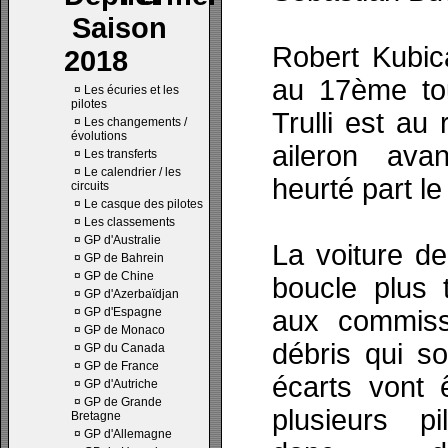
Saison
Robert Kubic
2018
au 17ème tou
¤
Les écuries et les
pilotes
Trulli est au 
¤
Les changements /
évolutions
aileron avan
¤
Les transferts
¤
Le calendrier / les
heurté part le
circuits
¤
Le casque des pilotes
¤
Les classements
¤
GP d'Australie
La voiture de
¤
GP de Bahrein
¤
GP de Chine
boucle plus 
¤
GP d'Azerbaïdjan
¤
GP d'Espagne
aux commissa
¤
GP de Monaco
débris qui so
¤
GP du Canada
¤
GP de France
écarts vont 
¤
GP d'Autriche
¤
GP de Grande
plusieurs pi
Bretagne
¤
GP d'Allemagne