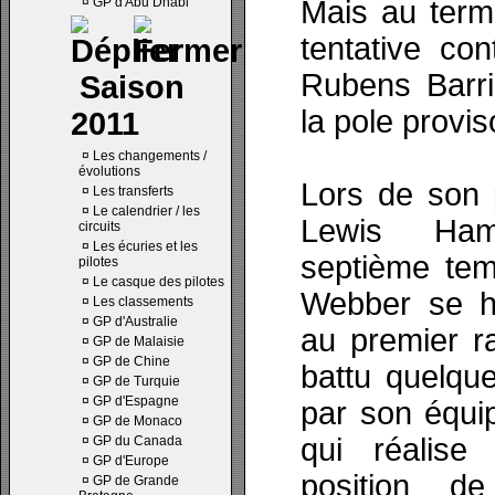
¤
GP d'Abu Dhabi
Mais au term
tentative con
Rubens Barri
Saison
la pole provis
2011
¤
Les changements /
évolutions
Lors de son 
¤
Les transferts
¤
Le calendrier / les
Lewis Hami
circuits
¤
Les écuries et les
septième tem
pilotes
¤
Le casque des pilotes
Webber se hi
¤
Les classements
¤
GP d'Australie
au premier ra
¤
GP de Malaisie
¤
GP de Chine
battu quelque
¤
GP de Turquie
¤
GP d'Espagne
par son équip
¤
GP de Monaco
qui réalise
¤
GP du Canada
¤
GP d'Europe
position d
¤
GP de Grande