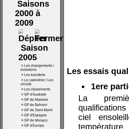
Saisons
2000 à
2009
Saison
2005
¤
Les changements /
Les essais quali
évolutions
¤
Les transferts
¤
Le calendrier / Les
1ere parti
circuits
¤
Les classements
¤
GP d'Australie
La premi
¤
GP de Malaisie
¤
GP de Bahrein
qualificatio
¤
GP de Saint Marin
ciel ensolei
¤
GP d'Espagne
¤
GP de Monaco
température
¤
GP d'Europe