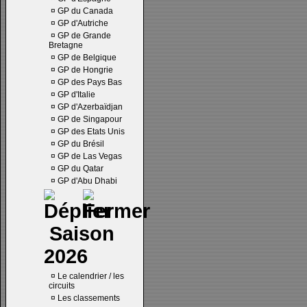
¤
GP du Canada
¤
GP d'Autriche
¤
GP de Grande
Bretagne
¤
GP de Belgique
¤
GP de Hongrie
¤
GP des Pays Bas
¤
GP d'Italie
¤
GP d'Azerbaïdjan
¤
GP de Singapour
¤
GP des Etats Unis
¤
GP du Brésil
¤
GP de Las Vegas
¤
GP du Qatar
¤
GP d'Abu Dhabi
Saison
2026
¤
Le calendrier / les
circuits
¤
Les classements