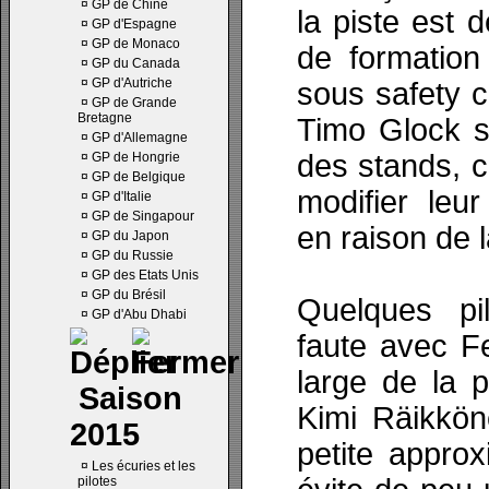
¤
GP de Chine
la piste est 
¤
GP d'Espagne
¤
GP de Monaco
de formation
¤
GP du Canada
¤
GP d'Autriche
sous safety c
¤
GP de Grande
Bretagne
Timo Glock s
¤
GP d'Allemagne
des stands, c
¤
GP de Hongrie
¤
GP de Belgique
modifier leu
¤
GP d'Italie
¤
GP de Singapour
en raison de l
¤
GP du Japon
¤
GP du Russie
¤
GP des Etats Unis
¤
GP du Brésil
Quelques pi
¤
GP d'Abu Dhabi
faute avec F
large de la p
Saison
Kimi Räikkö
2015
petite approx
¤
Les écuries et les
pilotes