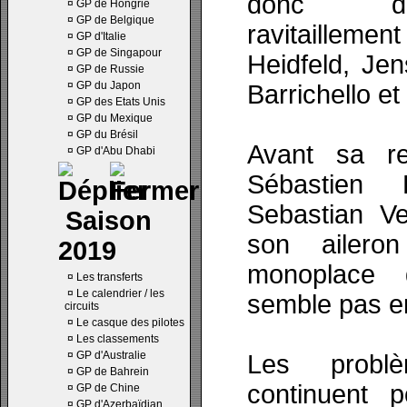
donc d'e
¤
GP de Hongrie
¤
GP de Belgique
ravitaille
¤
GP d'Italie
¤
GP de Singapour
Heidfeld, Je
¤
GP de Russie
¤
GP du Japon
Barrichello e
¤
GP des Etats Unis
¤
GP du Mexique
¤
GP du Brésil
Avant sa re
¤
GP d'Abu Dhabi
Sébastien
Sebastian V
Saison
son ailero
2019
monoplace 
¤
Les transferts
¤
Le calendrier / les
semble pas 
circuits
¤
Le casque des pilotes
¤
Les classements
¤
GP d'Australie
Les problè
¤
GP de Bahrein
continuent p
¤
GP de Chine
¤
GP d'Azerbaïdjan