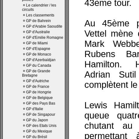
43ème tour.
¤
Le calendrier / les
circuits
¤
Les classements
Au 45ème p
¤
GP de Bahrein
¤
GP d'Arabie Saoudite
Vettel mène 
¤
GP d'Australie
¤
GP d'Emilie Romagne
Mark Webbe
¤
GP de Miami
¤
GP d'Espagne
Rubens Bar
¤
GP de Monaco
¤
GP d'Azerbaïdjan
Hamilton. H
¤
GP du Canada
¤
GP de Grande
Adrian Suti
Bretagne
¤
GP d'Autriche
complètent le 
¤
GP de France
¤
GP de Hongrie
¤
GP de Belgique
Lewis Hamilt
¤
GP des Pays Bas
¤
GP d'Italie
queue quatr
¤
GP de Singapour
¤
GP du Japon
chutant au
¤
GP des Etats Unis
¤
GP du Mexique
permettant 
¤
GP du Brésil