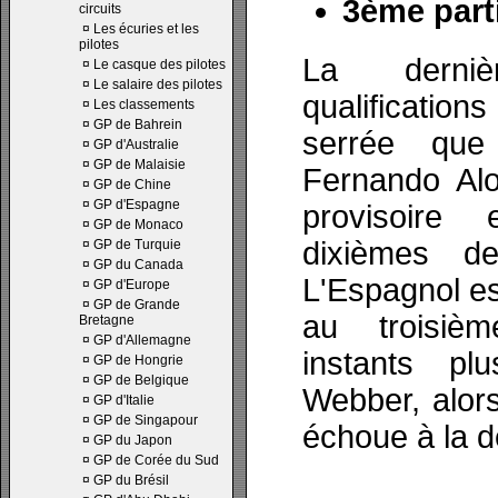
3ème parti
circuits
¤
Les écuries et les
pilotes
La derni
¤
Le casque des pilotes
¤
Le salaire des pilotes
qualificati
¤
Les classements
¤
GP de Bahrein
serrée que
¤
GP d'Australie
¤
GP de Malaisie
Fernando Alo
¤
GP de Chine
¤
GP d'Espagne
provisoire 
¤
GP de Monaco
dixièmes de
¤
GP de Turquie
¤
GP du Canada
L'Espagnol e
¤
GP d'Europe
¤
GP de Grande
au troisiè
Bretagne
¤
GP d'Allemagne
instants p
¤
GP de Hongrie
¤
GP de Belgique
Webber, alor
¤
GP d'Italie
¤
GP de Singapour
échoue à la 
¤
GP du Japon
¤
GP de Corée du Sud
¤
GP du Brésil