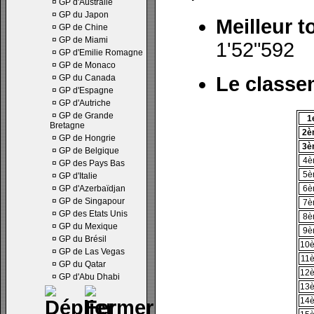
¤
GP d'Australie
¤
GP du Japon
Meilleur t
¤
GP de Chine
¤
GP de Miami
1'52"592
¤
GP d'Emilie Romagne
¤
GP de Monaco
¤
GP du Canada
Le classe
¤
GP d'Espagne
¤
GP d'Autriche
¤
GP de Grande
1
Bretagne
2è
¤
GP de Hongrie
3è
¤
GP de Belgique
4è
¤
GP des Pays Bas
5è
¤
GP d'Italie
¤
GP d'Azerbaïdjan
6è
¤
GP de Singapour
7è
¤
GP des Etats Unis
8è
¤
GP du Mexique
9è
¤
GP du Brésil
10
¤
GP de Las Vegas
11
¤
GP du Qatar
12
¤
GP d'Abu Dhabi
13
14