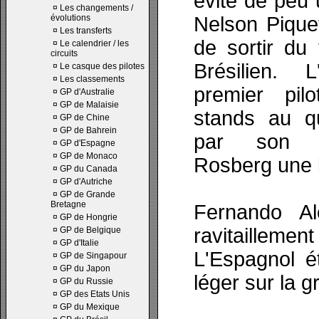
évite de peu
¤
Les changements /
évolutions
Nelson Piquet
¤
Les transferts
de sortir du 
¤
Le calendrier / les
circuits
Brésilien. 
¤
Le casque des pilotes
¤
Les classements
premier pil
¤
GP d'Australie
¤
GP de Malaisie
stands au qu
¤
GP de Chine
¤
GP de Bahrein
par son c
¤
GP d'Espagne
¤
GP de Monaco
Rosberg une b
¤
GP du Canada
¤
GP d'Autriche
¤
GP de Grande
Bretagne
Fernando Al
¤
GP de Hongrie
ravitailleme
¤
GP de Belgique
¤
GP d'Italie
L'Espagnol ét
¤
GP de Singapour
¤
GP du Japon
léger sur la gr
¤
GP du Russie
¤
GP des Etats Unis
¤
GP du Mexique