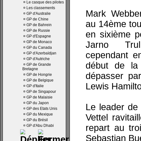
¤
Le casque des pilotes
¤
Les classements
Mark Webber
¤
GP d'Australie
¤
GP de Chine
au 14ème tour
¤
GP de Bahrein
¤
GP de Russie
en sixième po
¤
GP d'Espagne
¤
GP de Monaco
Jarno Trul
¤
GP du Canada
cependant en 
¤
GP d'Azerbaïdjan
¤
GP d'Autriche
début de la 
¤
GP de Grande
Bretagne
dépasser par
¤
GP de Hongrie
¤
GP de Belgique
Lewis Hamilto
¤
GP d'Italie
¤
GP de Singapour
¤
GP de Malaisie
¤
GP du Japon
Le leader de
¤
GP des Etats Unis
¤
GP du Mexique
Vettel ravita
¤
GP du Brésil
repart au tr
¤
GP d'Abu Dhabi
Sebastian Bu