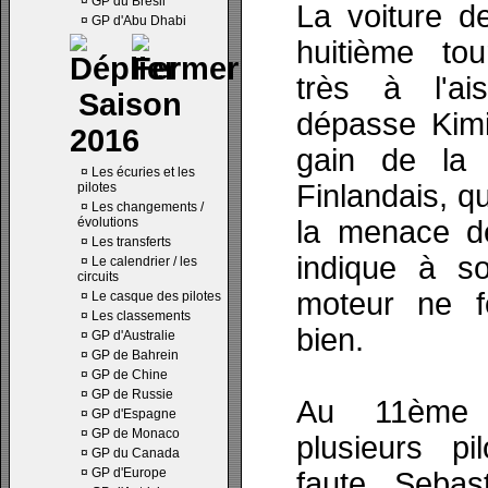
¤
GP du Brésil
La voiture d
¤
GP d'Abu Dhabi
huitième tou
très à l'ai
Saison
dépasse Kimi
2016
gain de la 
¤
Les écuries et les
Finlandais, q
pilotes
¤
Les changements /
évolutions
la menace d
¤
Les transferts
indique à s
¤
Le calendrier / les
circuits
moteur ne f
¤
Le casque des pilotes
¤
Les classements
bien.
¤
GP d'Australie
¤
GP de Bahrein
¤
GP de Chine
¤
GP de Russie
Au 11ème 
¤
GP d'Espagne
¤
GP de Monaco
plusieurs pi
¤
GP du Canada
¤
GP d'Europe
faute, Sebas