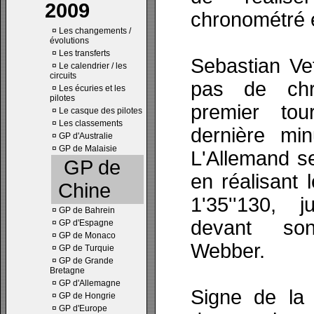
2009
chronométré e
¤
Les changements /
évolutions
¤
Les transferts
Sebastian Vet
¤
Le calendrier / les
circuits
pas de chr
¤
Les écuries et les
pilotes
premier to
¤
Le casque des pilotes
¤
Les classements
dernière mi
¤
GP d'Australie
¤
GP de Malaisie
L'Allemand se
GP de
en réalisant 
Chine
1'35''130, 
¤
GP de Bahrein
devant so
¤
GP d'Espagne
¤
GP de Monaco
Webber.
¤
GP de Turquie
¤
GP de Grande
Bretagne
¤
GP d'Allemagne
Signe de la 
¤
GP de Hongrie
¤
GP d'Europe