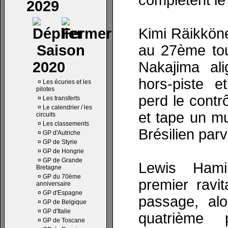
complètent le 
2029
Kimi Räikkön
Saison
au 27ème tou
2020
Nakajima ali
hors-piste e
¤
Les écuries et les
pilotes
perd le cont
¤
Les transferts
¤
Le calendrier / les
et tape un m
circuits
¤
Les classements
Brésilien parvi
¤
GP d'Autriche
¤
GP de Styrie
¤
GP de Hongrie
¤
GP de Grande
Lewis Hami
Bretagne
¤
GP du 70ème
premier ravi
anniversaire
¤
GP d'Espagne
passage, alo
¤
GP de Belgique
¤
GP d'Italie
quatrième 
¤
GP de Toscane