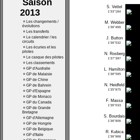
Saison
S. Vettel
2013
1'33"184
¤
Les changements /
M. Webber
évolutions
1'36"466
¤
Les transferts
¤
Le calendrier / les
J. Button
circuits
1'36"532
¤
Les écuries et les
pilotes
N. Rosberg
¤
Le casque des pilotes
1'37"397
¤
Les classements
¤
GP d'Australie
L. Hamilton
¤
GP de Malaisie
1'38"595
¤
GP de Chine
N. Heidfeld
¤
GP de Bahrein
1'35"975
¤
GP d'Espagne
¤
GP de Monaco
F. Massa
¤
GP du Canada
1'36"033
¤
GP de Grande
Bretagne
S. Bourdais
¤
GP d'Allemagne
1'36"906
¤
GP de Hongrie
¤
GP de Belgique
R. Kubica
¤
GP d'Italie
1'36"968