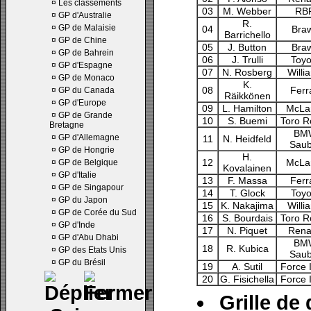
¤
Les classements
03
M. Webber
RB
¤
GP d'Australie
R.
¤
GP de Malaisie
04
Bra
Barrichello
¤
GP de Chine
05
J. Button
Bra
¤
GP de Bahrein
06
J. Trulli
Toyo
¤
GP d'Espagne
07
N. Rosberg
Willi
¤
GP de Monaco
K.
08
Ferr
¤
GP du Canada
Räikkönen
¤
GP d'Europe
09
L. Hamilton
McLa
¤
GP de Grande
10
S. Buemi
Toro R
Bretagne
BM
¤
GP d'Allemagne
11
N. Heidfeld
Saub
¤
GP de Hongrie
H.
12
McLa
¤
GP de Belgique
Kovalainen
¤
GP d'Italie
13
F. Massa
Ferr
¤
GP de Singapour
14
T. Glock
Toyo
¤
GP du Japon
15
K. Nakajima
Willi
¤
GP de Corée du Sud
16
S. Bourdais
Toro R
¤
GP d'Inde
17
N. Piquet
Rena
¤
GP d'Abu Dhabi
BM
18
R. Kubica
¤
GP des Etats Unis
Saub
¤
GP du Brésil
19
A. Sutil
Force 
20
G. Fisichella
Force 
Grille de 