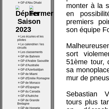
¤
GP d'Abu Dhabi
monter à la s
en possibil
Saison
premiers poi
2023
son équipe Fo
¤
Les écuries et les
pilotes
Malheureuse
¤
Le calendrier / les
circuits
sort violem
¤
Les classements
¤
GP de Bahrein
51ème tour, d
¤
GP d'Arabie Saoudite
¤
GP d'Australie
sa monoplace
¤
GP d'Azerbaïdjan
¤
GP de Miami
mur de pneus
¤
GP d'Emilie Romagne
¤
GP de Monaco
¤
GP d'Espagne
¤
GP du Canada
Sebastian Ve
¤
GP d'Autriche
tours plus ta
¤
GP de Grande
Bretagne
¤
GP de Hongrie