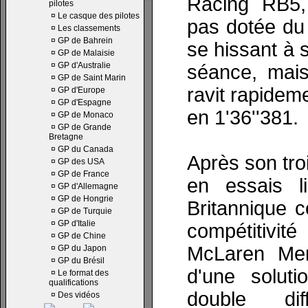
Racing RB5, 
pilotes
¤
Le casque des pilotes
pas dotée du 
¤
Les classements
¤
GP de Bahrein
se hissant à s
¤
GP de Malaisie
¤
GP d'Australie
séance, mais
¤
GP de Saint Marin
ravit rapidem
¤
GP d'Europe
¤
GP d'Espagne
en 1'36''381.
¤
GP de Monaco
¤
GP de Grande
Bretagne
¤
GP du Canada
Après son tro
¤
GP des USA
¤
GP de France
en essais l
¤
GP d'Allemagne
¤
GP de Hongrie
Britannique c
¤
GP de Turquie
¤
GP d'Italie
compétitiv
¤
GP de Chine
McLaren Mer
¤
GP du Japon
¤
GP du Brésil
d'une soluti
¤
Le format des
qualifications
double di
¤
Des vidéos