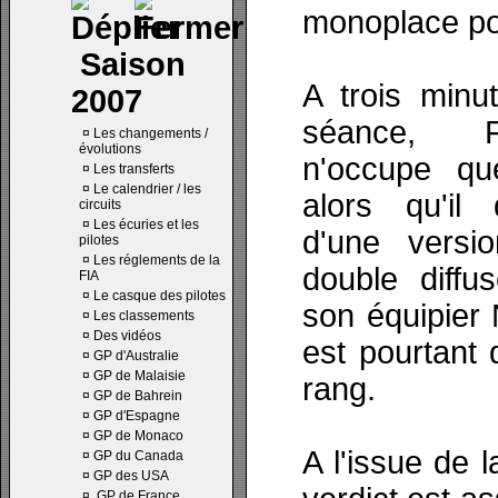
monoplace po
Saison
A trois minu
2007
séance, F
¤
Les changements /
évolutions
n'occupe q
¤
Les transferts
¤
Le calendrier / les
alors qu'il
circuits
¤
Les écuries et les
d'une versio
pilotes
¤
Les réglements de la
double diffu
FIA
¤
Le casque des pilotes
son équipier 
¤
Les classements
¤
Des vidéos
est pourtant
¤
GP d'Australie
¤
GP de Malaisie
rang.
¤
GP de Bahrein
¤
GP d'Espagne
¤
GP de Monaco
A l'issue de 
¤
GP du Canada
¤
GP des USA
¤
GP de France