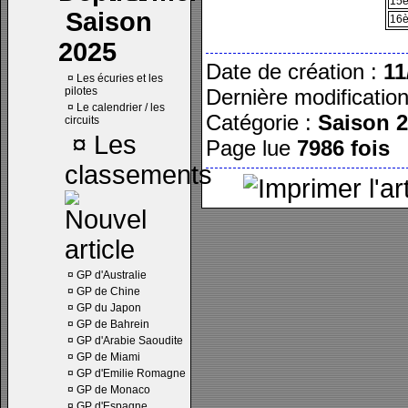
15
Saison
16
2025
Date de création :
11
¤
Les écuries et les
pilotes
Dernière modificatio
¤
Le calendrier / les
Catégorie :
Saison 
circuits
¤
Les
Page lue
7986 fois
classements
¤
GP d'Australie
¤
GP de Chine
¤
GP du Japon
¤
GP de Bahrein
¤
GP d'Arabie Saoudite
¤
GP de Miami
¤
GP d'Emilie Romagne
¤
GP de Monaco
¤
GP d'Espagne