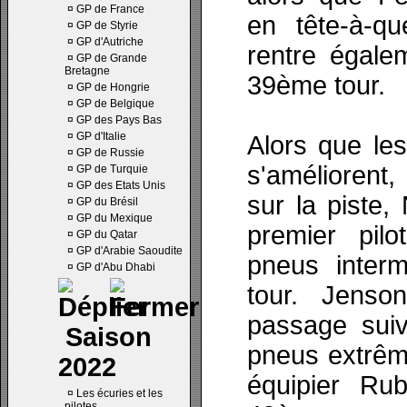
¤
GP de France
en tête-à-q
¤
GP de Styrie
¤
GP d'Autriche
rentre égale
¤
GP de Grande
Bretagne
39ème tour.
¤
GP de Hongrie
¤
GP de Belgique
¤
GP des Pays Bas
¤
GP d'Italie
Alors que les
¤
GP de Russie
s'améliorent
¤
GP de Turquie
¤
GP des Etats Unis
sur la piste,
¤
GP du Brésil
¤
GP du Mexique
premier pil
¤
GP du Qatar
¤
GP d'Arabie Saoudite
pneus inter
¤
GP d'Abu Dhabi
tour. Jenso
passage suiv
Saison
pneus extrêm
2022
équipier Rub
¤
Les écuries et les
pilotes