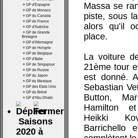
Massa se ran
¤
GP d'Espagne
¤
GP de Monaco
piste, sous la
¤
GP du Canada
¤
GP de France
alors qu'il o
¤
GP d'Autriche
¤
GP de Grande
place.
Bretagne
¤
GP d'Allemagne
¤
GP de Hongrie
¤
GP de Belgique
La voiture d
¤
GP d'Italie
21ème tour e
¤
GP de Singapour
¤
GP de Russie
est donné. A
¤
GP du Japon
¤
GP du Mexique
Sebastian Ve
¤
GP des Etats Unis
¤
GP du Brésil
Button, Ma
¤
GP d'Abu Dhabi
Hamilton e
Heikki Kov
Saisons
Barrichello 
2020 à