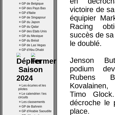
en décroch
¤
GP de Belgique
victoire de s
¤
GP des Pays Bas
¤
GP d'Italie
équipier Mar
¤
GP de Singapour
¤
GP du Japon
Racing obt
¤
GP du Qatar
¤
GP des Etats Unis
succès de sa 
¤
GP du Mexique
¤
GP du Brésil
le doublé.
¤
GP de Las Vegas
¤
GP d'Abu Dhabi
Jenson But
podium dev
Saison
Rubens Bar
2024
Kovalainen,
¤
Les écuries et les
pilotes
Timo Glock
¤
Le calendrier / les
circuits
décroche le 
¤
Les classements
¤
GP de Bahrein
place.
¤
GP d'Arabie Saoudite