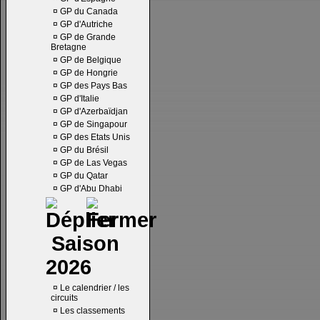
¤
GP du Canada
¤
GP d'Autriche
¤
GP de Grande
Bretagne
¤
GP de Belgique
¤
GP de Hongrie
¤
GP des Pays Bas
¤
GP d'Italie
¤
GP d'Azerbaïdjan
¤
GP de Singapour
¤
GP des Etats Unis
¤
GP du Brésil
¤
GP de Las Vegas
¤
GP du Qatar
¤
GP d'Abu Dhabi
Saison
2026
¤
Le calendrier / les
circuits
¤
Les classements