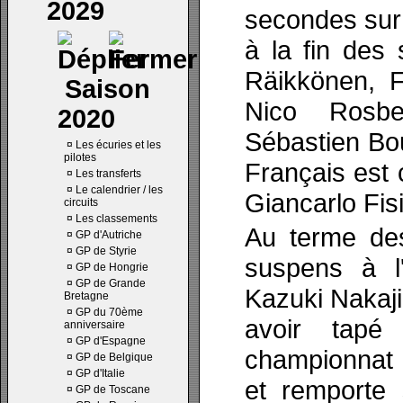
2029
secondes sur
à la fin des 
Räikkönen, 
Saison
Nico Rosbe
2020
Sébastien Bou
¤
Les écuries et les
pilotes
Français est 
¤
Les transferts
¤
Le calendrier / les
Giancarlo Fisi
circuits
¤
Les classements
Au terme des
¤
GP d'Autriche
¤
GP de Styrie
suspens à l
¤
GP de Hongrie
¤
GP de Grande
Kazuki Nakaji
Bretagne
¤
GP du 70ème
avoir tapé
anniversaire
¤
GP d'Espagne
championnat 
¤
GP de Belgique
¤
GP d'Italie
et remporte 
¤
GP de Toscane