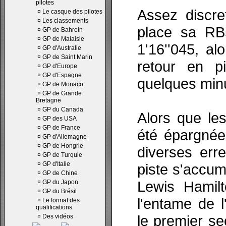
pilotes
Assez discre
¤
Le casque des pilotes
¤
Les classements
place sa RB
¤
GP de Bahrein
¤
GP de Malaisie
1'16''045, a
¤
GP d'Australie
¤
GP de Saint Marin
retour en p
¤
GP d'Europe
¤
GP d'Espagne
quelques minu
¤
GP de Monaco
¤
GP de Grande
Bretagne
¤
GP du Canada
Alors que les
¤
GP des USA
¤
GP de France
été épargnées
¤
GP d'Allemagne
¤
GP de Hongrie
diverses erre
¤
GP de Turquie
¤
GP d'Italie
piste s'accum
¤
GP de Chine
Lewis Hamilt
¤
GP du Japon
¤
GP du Brésil
l'entame de l'
¤
Le format des
qualifications
le premier se
¤
Des vidéos