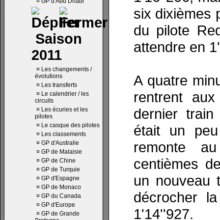
¤
GP d'Abu Dhabi
six dixièmes 
du pilote Re
Saison
attendre en 1'
2011
¤
Les changements /
A quatre minut
évolutions
¤
Les transferts
rentrent aux
¤
Le calendrier / les
circuits
dernier train
¤
Les écuries et les
pilotes
¤
Le casque des pilotes
était un peu
¤
Les classements
remonte au
¤
GP d'Australie
¤
GP de Malaisie
centièmes de
¤
GP de Chine
¤
GP de Turquie
un nouveau t
¤
GP d'Espagne
¤
GP de Monaco
décrocher la
¤
GP du Canada
¤
GP d'Europe
1'14''927.
¤
GP de Grande