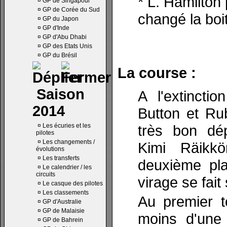
* L. Hamilton 
¤
GP de Singapour
¤
GP de Corée du Sud
changé la boit
¤
GP du Japon
¤
GP d'Inde
¤
GP d'Abu Dhabi
¤
GP des Etats Unis
¤
GP du Brésil
La course :
Saison
A l'extincti
2014
Button et Ru
¤
Les écuries et les
très bon dép
pilotes
¤
Les changements /
Kimi Räikk
évolutions
¤
Les transferts
deuxième pl
¤
Le calendrier / les
circuits
virage se fai
¤
Le casque des pilotes
¤
Les classements
Au premier t
¤
GP d'Australie
¤
GP de Malaisie
moins d'une
¤
GP de Bahrein