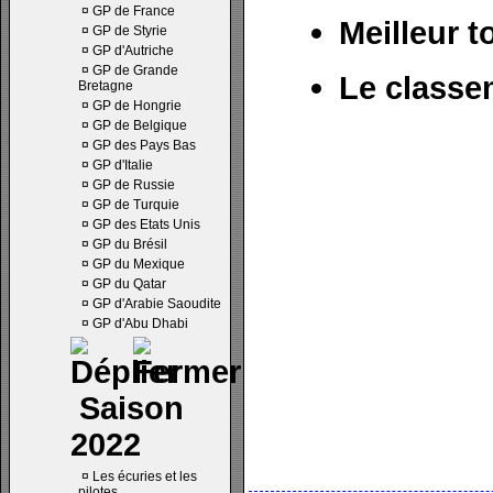
¤
GP de France
Meilleur t
¤
GP de Styrie
¤
GP d'Autriche
¤
GP de Grande
Le classe
Bretagne
¤
GP de Hongrie
¤
GP de Belgique
¤
GP des Pays Bas
¤
GP d'Italie
¤
GP de Russie
¤
GP de Turquie
¤
GP des Etats Unis
¤
GP du Brésil
¤
GP du Mexique
¤
GP du Qatar
¤
GP d'Arabie Saoudite
¤
GP d'Abu Dhabi
Saison
2022
¤
Les écuries et les
pilotes