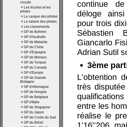
continue de
circuits
¤
Les écuries et les
déloge ainsi
pilotes
¤
Le casque des pilotes
pour trois di
¤
Le salaire des pilotes
¤
Les classements
Sébastien 
¤
GP de Bahrein
¤
GP d'Australie
Giancarlo Fis
¤
GP de Malaisie
¤
GP de Chine
Adrian Sutil s
¤
GP d'Espagne
¤
GP de Monaco
¤
GP de Turquie
3ème parti
¤
GP du Canada
¤
GP d'Europe
L'obtention d
¤
GP de Grande
Bretagne
très disputée
¤
GP d'Allemagne
¤
GP de Hongrie
qualification
¤
GP de Belgique
¤
GP d'Italie
entre les hom
¤
GP de Singapour
¤
GP du Japon
réalise le p
¤
GP de Corée du Sud
¤
GP du Brésil
1'16''206, ma