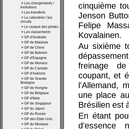
cinquième to
¤
Les changements /
évolutions
¤
Les transferts
Jenson Butto
¤
Le calendrier / les
circuits
Felipe Mass
¤
Le casque des pilotes
¤
Les classements
Kovalainen.
¤
GP d'Australie
¤
GP de Malaisie
Au sixième t
¤
GP de Chine
¤
GP de Bahrein
dépassement
¤
GP d'Espagne
freinage de
¤
GP de Monaco
¤
GP du Canada
coupant, et é
¤
GP d'Autriche
¤
GP de Grande
l'Allemand, 
Bretagne
¤
GP de Hongrie
une place au
¤
GP de Belgique
¤
GP d'Italie
Brésilien est 
¤
GP de Singapour
¤
GP du Japon
En étant pour
¤
GP du Russie
¤
GP des Etats Unis
d'essence n
¤
GP du Mexique