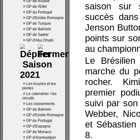
¤
GP de Russie
saison sur 
¤
GP de l'Eifel
¤
GP du Portugal
succès dans 
¤
GP d'Emilie Romagne
¤
GP de Turquie
Jenson Button
¤
GP de Bahrein
¤
GP de Sakhir
points sur so
¤
GP d'Abu Dhabi
au championn
Le Brésilien
Saison
marche du po
2021
rocher. Ki
¤
Les écuries et les
pilotes
premier podi
¤
Le calendrier / les
circuits
suivi par son
¤
Les classements
¤
GP de Bahrein
Webber, Nic
¤
GP d'Emilie Romagne
¤
GP du Portugal
et Sébastien 
¤
GP d'Espagne
¤
GP de Monaco
8.
¤
GP d'Azerbaïdjan