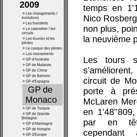
2009
temps en 1'1
¤
Les changements /
Nico Rosberg.
évolutions
¤
Les transferts
non plus, poi
¤
Le calendrier / les
circuits
la neuvième p
¤
Les écuries et les
pilotes
¤
Le casque des pilotes
¤
Les classements
Les tours s
¤
GP d'Australie
¤
GP de Malaisie
s'améliorent,
¤
GP de Chine
¤
GP de Bahrein
circuit de Mo
¤
GP d'Espagne
GP de
porte à pré
Monaco
McLaren Mer
¤
GP de Turquie
en 1'48''809
¤
GP de Grande
Bretagne
par en têt
¤
GP d'Allemagne
¤
GP de Hongrie
cependant 
¤
GP d'Europe