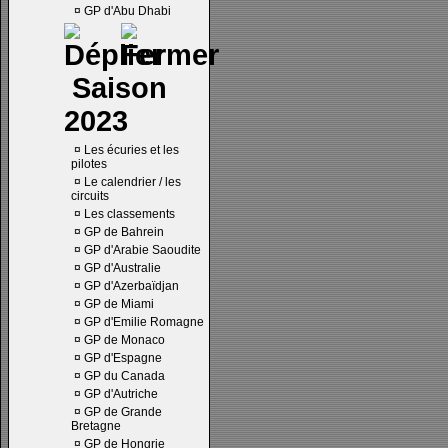
¤
GP d'Abu Dhabi
Saison
2023
¤
Les écuries et les
pilotes
¤
Le calendrier / les
circuits
¤
Les classements
¤
GP de Bahrein
¤
GP d'Arabie Saoudite
¤
GP d'Australie
¤
GP d'Azerbaïdjan
¤
GP de Miami
¤
GP d'Emilie Romagne
¤
GP de Monaco
¤
GP d'Espagne
¤
GP du Canada
¤
GP d'Autriche
¤
GP de Grande
Bretagne
¤
GP de Hongrie