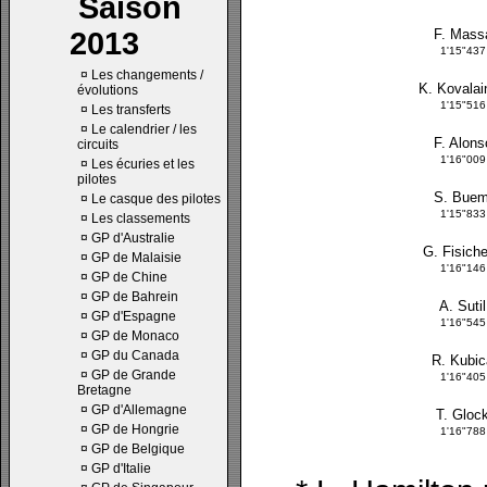
Saison
2013
F. Mass
1'15"437
¤
Les changements /
K. Kovalai
évolutions
1'15"516
¤
Les transferts
¤
Le calendrier / les
F. Alons
circuits
1'16"009
¤
Les écuries et les
pilotes
S. Buem
¤
Le casque des pilotes
1'15"833
¤
Les classements
¤
GP d'Australie
G. Fisiche
¤
GP de Malaisie
1'16"146
¤
GP de Chine
¤
GP de Bahrein
A. Sutil
¤
GP d'Espagne
1'16"545
¤
GP de Monaco
¤
GP du Canada
R. Kubi
¤
GP de Grande
1'16"405
Bretagne
¤
GP d'Allemagne
T. Gloc
¤
GP de Hongrie
1'16"788
¤
GP de Belgique
¤
GP d'Italie