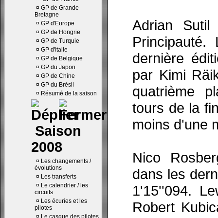
¤
GP de Grande
Bretagne
Adrian Sutil
¤
GP d'Europe
¤
GP de Hongrie
Principauté.
¤
GP de Turquie
¤
GP d'Italie
dernière éditi
¤
GP de Belgique
¤
GP du Japon
par Kimi Räik
¤
GP de Chine
¤
GP du Brésil
quatrième p
¤
Résumé de la saison
tours de la f
moins d'une m
Saison
2008
Nico Rosberg
¤
Les changements /
évolutions
dans les dern
¤
Les transferts
¤
Le calendrier / les
1'15''094. Le
circuits
¤
Les écuries et les
Robert Kubica
pilotes
¤
Le casque des pilotes