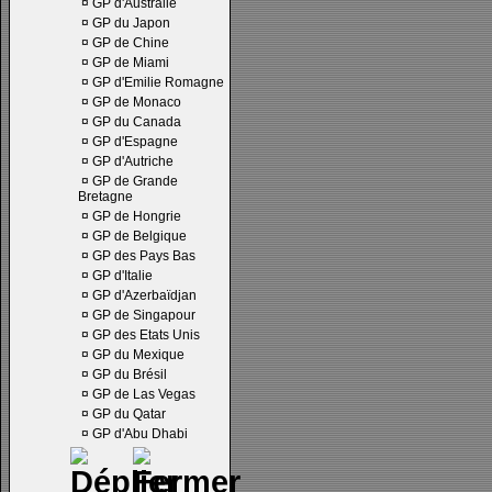
¤
GP d'Australie
¤
GP du Japon
¤
GP de Chine
¤
GP de Miami
¤
GP d'Emilie Romagne
¤
GP de Monaco
¤
GP du Canada
¤
GP d'Espagne
¤
GP d'Autriche
¤
GP de Grande
Bretagne
¤
GP de Hongrie
¤
GP de Belgique
¤
GP des Pays Bas
¤
GP d'Italie
¤
GP d'Azerbaïdjan
¤
GP de Singapour
¤
GP des Etats Unis
¤
GP du Mexique
¤
GP du Brésil
¤
GP de Las Vegas
¤
GP du Qatar
¤
GP d'Abu Dhabi