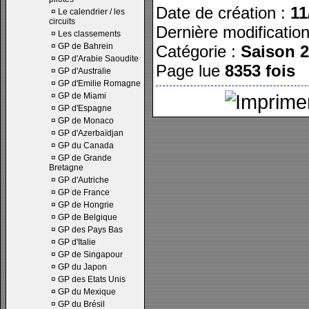
Date de création :
11
¤
Le calendrier / les
circuits
Dernière modificatio
¤
Les classements
¤
GP de Bahrein
Catégorie :
Saison 
¤
GP d'Arabie Saoudite
Page lue
8353 fois
¤
GP d'Australie
¤
GP d'Emilie Romagne
¤
GP de Miami
¤
GP d'Espagne
¤
GP de Monaco
¤
GP d'Azerbaïdjan
¤
GP du Canada
¤
GP de Grande
Bretagne
¤
GP d'Autriche
¤
GP de France
¤
GP de Hongrie
¤
GP de Belgique
¤
GP des Pays Bas
¤
GP d'Italie
¤
GP de Singapour
¤
GP du Japon
¤
GP des Etats Unis
¤
GP du Mexique
¤
GP du Brésil