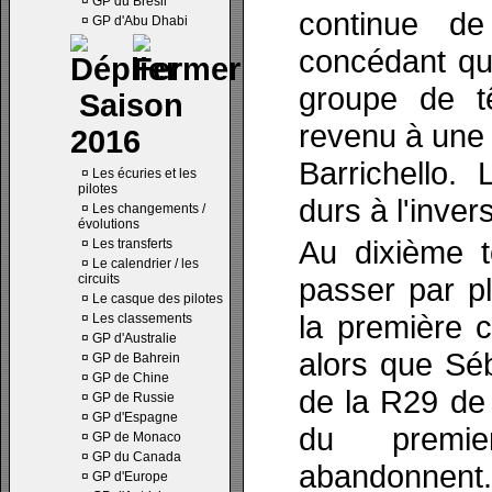
¤
GP du Brésil
continue de
¤
GP d'Abu Dhabi
concédant qu
groupe de t
Saison
revenu à une
2016
Barrichello.
¤
Les écuries et les
pilotes
durs à l'inve
¤
Les changements /
évolutions
Au dixième to
¤
Les transferts
¤
Le calendrier / les
circuits
passer par pl
¤
Le casque des pilotes
la première c
¤
Les classements
¤
GP d'Australie
alors que Séb
¤
GP de Bahrein
¤
GP de Chine
de la R29 de 
¤
GP de Russie
¤
GP d'Espagne
du premi
¤
GP de Monaco
¤
GP du Canada
abandonnent.
¤
GP d'Europe