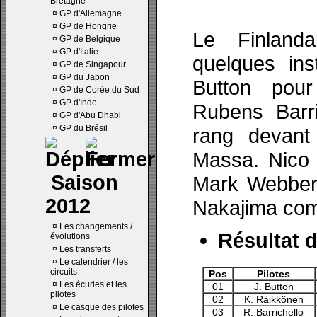
Bretagne
¤
GP d'Allemagne
¤
GP de Hongrie
Le Finland
¤
GP de Belgique
¤
GP d'Italie
quelques ins
¤
GP de Singapour
¤
GP du Japon
Button pou
¤
GP de Corée du Sud
¤
GP d'Inde
Rubens Barri
¤
GP d'Abu Dhabi
¤
GP du Brésil
rang devant 
Massa. Nico 
Saison
Mark Webber,
2012
Nakajima comp
¤
Les changements /
Résultat d
évolutions
¤
Les transferts
¤
Le calendrier / les
circuits
Pos
Pilotes
¤
Les écuries et les
01
J. Button
pilotes
02
K. Räikkönen
¤
Le casque des pilotes
03
R. Barrichello