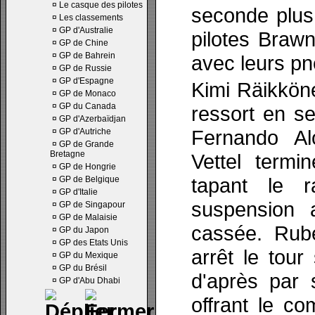
¤
Le casque des pilotes
seconde plus
¤
Les classements
¤
GP d'Australie
pilotes Brawn
¤
GP de Chine
¤
GP de Bahrein
avec leurs pn
¤
GP de Russie
¤
GP d'Espagne
Kimi Räikköne
¤
GP de Monaco
¤
GP du Canada
ressort en se
¤
GP d'Azerbaïdjan
Fernando Al
¤
GP d'Autriche
¤
GP de Grande
Bretagne
Vettel term
¤
GP de Hongrie
tapant le r
¤
GP de Belgique
¤
GP d'Italie
suspension 
¤
GP de Singapour
¤
GP de Malaisie
cassée. Rube
¤
GP du Japon
¤
GP des Etats Unis
arrêt le tour
¤
GP du Mexique
¤
GP du Brésil
d'après par 
¤
GP d'Abu Dhabi
offrant le c