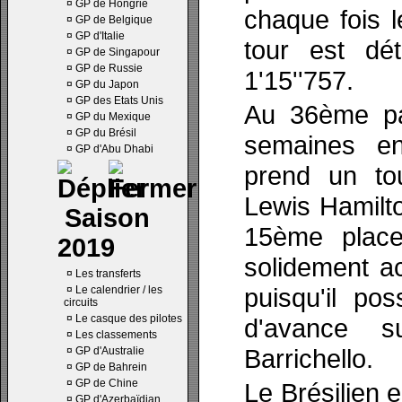
¤
GP de Hongrie
chaque fois l
¤
GP de Belgique
¤
GP d'Italie
tour est dé
¤
GP de Singapour
¤
GP de Russie
1'15''757.
¤
GP du Japon
¤
GP des Etats Unis
Au 36ème pa
¤
GP du Mexique
¤
GP du Brésil
semaines e
¤
GP d'Abu Dhabi
prend un t
Lewis Hamilto
Saison
15ème place
2019
solidement a
¤
Les transferts
puisqu'il p
¤
Le calendrier / les
circuits
¤
Le casque des pilotes
d'avance s
¤
Les classements
Barrichello.
¤
GP d'Australie
¤
GP de Bahrein
¤
GP de Chine
Le Brésilien 
¤
GP d'Azerbaïdjan