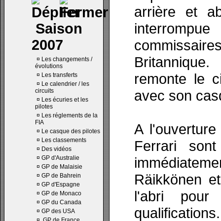
arrière et a
interromp
Saison
2007
commissaire
Britanniqu
¤
Les changements /
évolutions
remonte le ci
¤
Les transferts
¤
Le calendrier / les
circuits
avec son casq
¤
Les écuries et les
pilotes
¤
Les réglements de la
FIA
A l'ouverture
¤
Le casque des pilotes
¤
Les classements
Ferrari sont
¤
Des vidéos
¤
GP d'Australie
immédiatement
¤
GP de Malaisie
Räikkönen et
¤
GP de Bahrein
¤
GP d'Espagne
l'abri pou
¤
GP de Monaco
¤
GP du Canada
qualifications.
¤
GP des USA
¤
GP de France