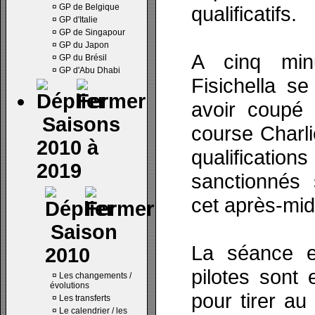
¤
GP de Belgique
qualificatifs.
¤
GP d'Italie
¤
GP de Singapour
¤
GP du Japon
A cinq min
¤
GP du Brésil
¤
GP d'Abu Dhabi
Fisichella se
avoir coupé 
Saisons
course Charli
2010 à
qualificatio
2019
sanctionnés 
cet après-mid
Saison
La séance e
2010
pilotes sont 
¤
Les changements /
évolutions
pour tirer au 
¤
Les transferts
¤
Le calendrier / les