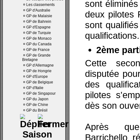
sont éliminés 
¤
Les classements
¤
GP d'Australie
deux pilotes 
¤
GP de Malaisie
¤
GP de Bahrein
sont qualifié
¤
GP d'Espagne
qualifications.
¤
GP de Turquie
¤
GP de Monaco
¤
GP du Canada
2ème parti
¤
GP de France
¤
GP de Grande
Bretagne
Cette seco
¤
GP d'Allemagne
disputée pour
¤
GP de Hongrie
¤
GP d'Europe
des qualific
¤
GP de Belgique
¤
GP d'Italie
pilotes s'em
¤
GP de Singapour
¤
GP du Japon
dès son ouver
¤
GP de Chine
¤
GP du Brésil
Après que
Saison
Barrichello r