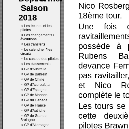
Nico Rosberg 
Saison
18ème tour.
2018
Une fois c
¤
Les écuries et les
pilotes
ravitailleme
¤
Les changements /
évolutions
possède à p
¤
Les transferts
¤
Le calendrier / les
Rubens Bar
circuits
¤
Le casque des pilotes
devance Fern
¤
Les classements
¤
GP d'Australie
pas ravitaill
¤
GP de Bahrein
¤
GP de Chine
et Nico Ro
¤
GP d'Azerbaïdjan
¤
GP d'Espagne
complète le t
¤
GP de Monaco
¤
GP du Canada
Les tours se 
¤
GP de France
¤
GP d'Autriche
cette deuxi
¤
GP de Grande
Bretagne
pilotes Brawn
¤
GP d'Allemagne