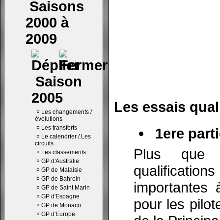
Saisons
2000 à
2009
Saison
2005
Les essais quali
¤
Les changements /
évolutions
¤
Les transferts
1ere parti
¤
Le calendrier / Les
circuits
Plus que n
¤
Les classements
¤
GP d'Australie
qualificati
¤
GP de Malaisie
¤
GP de Bahrein
importantes à
¤
GP de Saint Marin
¤
GP d'Espagne
pour les pilo
¤
GP de Monaco
¤
GP d'Europe