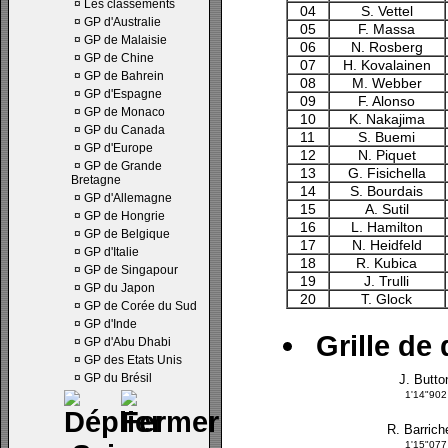
¤
Les classements
04
S. Vettel
¤
GP d'Australie
05
F. Massa
¤
GP de Malaisie
06
N. Rosberg
¤
GP de Chine
07
H. Kovalainen
¤
GP de Bahrein
08
M. Webber
¤
GP d'Espagne
09
F. Alonso
¤
GP de Monaco
10
K. Nakajima
¤
GP du Canada
11
S. Buemi
¤
GP d'Europe
12
N. Piquet
¤
GP de Grande
13
G. Fisichella
Bretagne
14
S. Bourdais
¤
GP d'Allemagne
15
A. Sutil
¤
GP de Hongrie
16
L. Hamilton
¤
GP de Belgique
17
N. Heidfeld
¤
GP d'Italie
18
R. Kubica
¤
GP de Singapour
19
J. Trulli
¤
GP du Japon
20
T. Glock
¤
GP de Corée du Sud
¤
GP d'Inde
Grille de 
¤
GP d'Abu Dhabi
¤
GP des Etats Unis
¤
GP du Brésil
J. Butto
1'14"902
R. Barrich
1'15"077