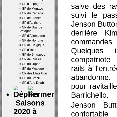
salve des ra
¤
GP d'Espagne
¤
GP de Monaco
suivi le pas
¤
GP du Canada
¤
GP de France
Jenson Button
¤
GP d'Autriche
¤
GP de Grande
derrière Ki
Bretagne
¤
GP d'Allemagne
commandes d
¤
GP de Hongrie
¤
GP de Belgique
Quelques i
¤
GP d'Italie
¤
GP de Singapour
compatriote 
¤
GP de Russie
¤
GP du Japon
rails à l'ent
¤
GP du Mexique
¤
GP des Etats Unis
abandonne. 
¤
GP du Brésil
¤
GP d'Abu Dhabi
pour ravitail
Barrichello.
Saisons
Jenson But
2020 à
confortable