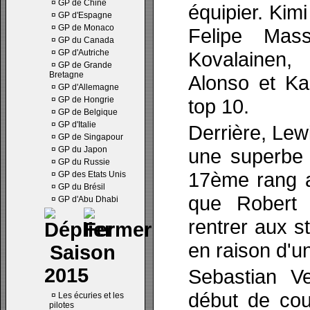
¤
GP de Chine
équipier. Kim
¤
GP d'Espagne
¤
GP de Monaco
Felipe Mas
¤
GP du Canada
¤
GP d'Autriche
Kovalainen
¤
GP de Grande
Bretagne
Alonso et Ka
¤
GP d'Allemagne
¤
GP de Hongrie
top 10.
¤
GP de Belgique
¤
GP d'Italie
Derrière, Lew
¤
GP de Singapour
¤
GP du Japon
une superbe 
¤
GP du Russie
17ème rang a
¤
GP des Etats Unis
¤
GP du Brésil
que Robert 
¤
GP d'Abu Dhabi
rentrer aux 
en raison d'u
Saison
2015
Sebastian Ve
début de cou
¤
Les écuries et les
pilotes