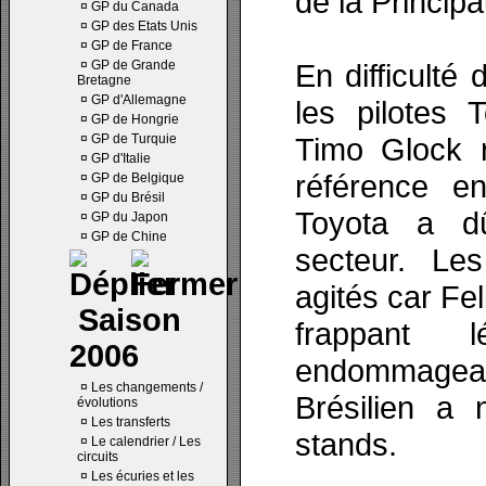
de la Principa
¤
GP du Canada
¤
GP des Etats Unis
¤
GP de France
¤
GP de Grande
En difficulté
Bretagne
¤
GP d'Allemagne
les pilotes 
¤
GP de Hongrie
¤
GP de Turquie
Timo Glock r
¤
GP d'Italie
référence en
¤
GP de Belgique
¤
GP du Brésil
Toyota a dû
¤
GP du Japon
¤
GP de Chine
secteur. Le
agités car Fel
Saison
frappant 
2006
endommagean
¤
Les changements /
Brésilien a
évolutions
¤
Les transferts
stands.
¤
Le calendrier / Les
circuits
¤
Les écuries et les