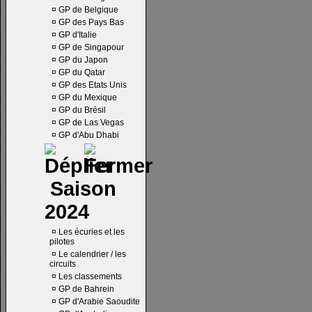
¤
GP de Belgique
¤
GP des Pays Bas
¤
GP d'Italie
¤
GP de Singapour
¤
GP du Japon
¤
GP du Qatar
¤
GP des Etats Unis
¤
GP du Mexique
¤
GP du Brésil
¤
GP de Las Vegas
¤
GP d'Abu Dhabi
Saison
2024
¤
Les écuries et les
pilotes
¤
Le calendrier / les
circuits
¤
Les classements
¤
GP de Bahrein
¤
GP d'Arabie Saoudite