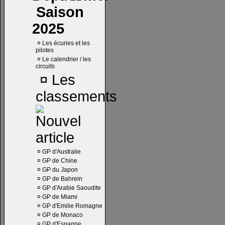
Saison
2025
¤
Les écuries et les
pilotes
¤
Le calendrier / les
circuits
¤
Les
classements
¤
GP d'Australie
¤
GP de Chine
¤
GP du Japon
¤
GP de Bahrein
¤
GP d'Arabie Saoudite
¤
GP de Miami
¤
GP d'Emilie Romagne
¤
GP de Monaco
¤
GP d'Espagne