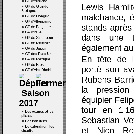
¤
GP d'Autriche
Lewis Hamil
¤
GP de Grande
Bretagne
malchance, ét
¤
GP de Hongrie
¤
GP d'Allemagne
stands après 
¤
GP de Belgique
¤
GP d'Italie
dans une t
¤
GP de Singapour
¤
GP de Malaisie
également au 
¤
GP du Japon
¤
GP des Etats Unis
En tête de 
¤
GP du Mexique
¤
GP du Brésil
porté son av
¤
GP d'Abu Dhabi
Rubens Barric
la pressio
Saison
équipier Felip
2017
tour en 1'16
¤
Les écuries et les
pilotes
Sebastian Vett
¤
Les transferts
¤
Le calendrier / les
et Nico Ro
circuits