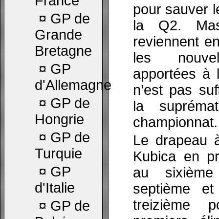
France
pour sauver l
¤
GP de
la Q2. Mas
Grande
reviennent en
Bretagne
les nouvel
¤
GP
apportées à 
d'Allemagne
n’est pas suf
¤
GP de
la supréma
Hongrie
championnat.
¤
GP de
Le drapeau à
Turquie
Kubica en pr
¤
GP
au sixième
d'Italie
septième e
treizième p
¤
GP de