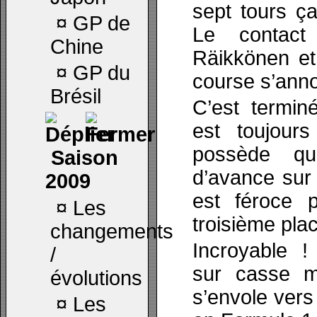
sept tours ça
¤
GP de
Le contact
Chine
Räikkönen et
¤
GP du
course s’anno
Brésil
C’est termin
est toujour
possède qu
Saison
d’avance sur 
2009
est féroce 
¤
Les
troisième pla
changements
Incroyable 
/
sur casse m
évolutions
s’envole vers
¤
Les