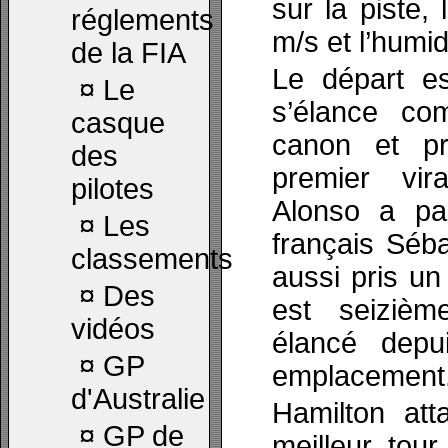
sur la piste, 
réglements
m/s et l’humi
de la FIA
Le départ e
¤
Le
s’élance c
casque
canon et pr
des
premier vir
pilotes
Alonso a pa
¤
Les
français Séba
classements
aussi pris un
¤
Des
est seizième
vidéos
élancé depu
¤
GP
emplacement
d'Australie
Hamilton att
¤
GP de
meilleur tou