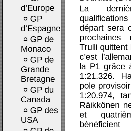
d'Europe
La derni
qualifications
¤
GP
départ sera 
d'Espagne
prochaines 
¤
GP de
Trulli quittent
Monaco
c’est l’alle
¤
GP de
la P1 grâce 
Grande
1:21.326. Ha
Bretagne
pole proviso
¤
GP du
1:20.974, t
Canada
Räikkönen ne
¤
GP des
et quatriè
USA
bénéficien
¤
GP de