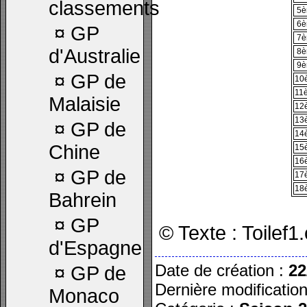
classements
5
6
¤
GP
7
d'Australie
8
9
¤
GP de
10
11
Malaisie
12
13
¤
GP de
14
Chine
15
16
¤
GP de
17
18
Bahrein
¤
GP
© Texte : Toilef
d'Espagne
Date de création :
22
¤
GP de
Dernière modificatio
Monaco