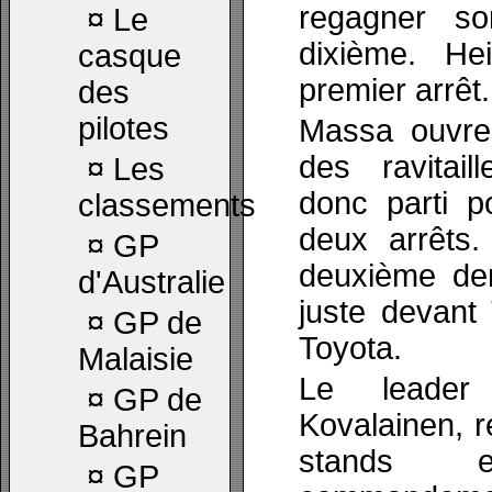
regagner so
¤
Le
dixième. He
casque
premier arrêt.
des
pilotes
Massa ouvre
des ravitai
¤
Les
donc parti p
classements
deux arrêts.
¤
GP
deuxième der
d'Australie
juste devant
¤
GP de
Toyota.
Malaisie
Le leader
¤
GP de
Kovalainen, r
Bahrein
stands 
¤
GP