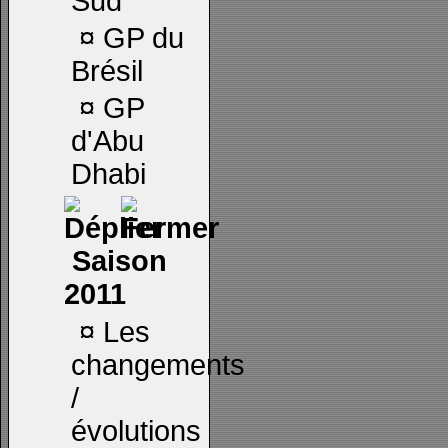
Sud
¤
GP du
Brésil
¤
GP
d'Abu
Dhabi
Saison
2011
¤
Les
changements
/
évolutions