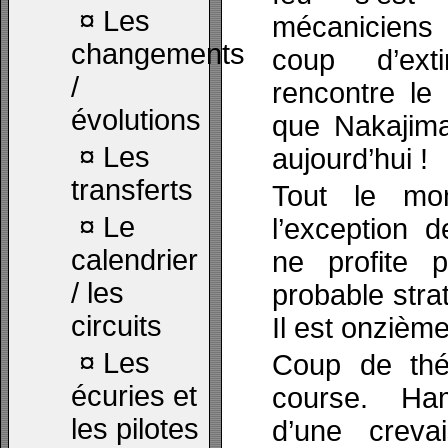
¤
Les
mécaniciens
changements
coup d’extin
/
rencontre le
évolutions
que Nakajima
¤
Les
aujourd’hui !
transferts
Tout le mon
¤
Le
l’exception 
calendrier
ne profite 
/ les
probable strat
circuits
Il est onzième
¤
Les
Coup de thé
écuries et
course. Ham
les pilotes
d’une creva