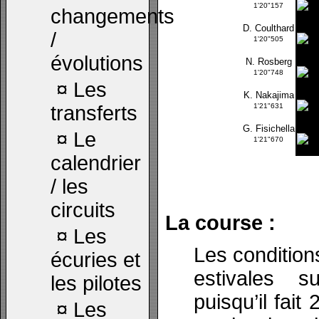
1'20"157
changements
D. Coulthard
/
1'20"505
évolutions
N. Rosberg
1'20"748
¤
Les
K. Nakajima
transferts
1'21"631
G. Fisichella
¤
Le
1'21"670
calendrier
/ les
circuits
La course :
¤
Les
Les condition
écuries et
estivales s
les pilotes
puisqu’il fait
¤
Les