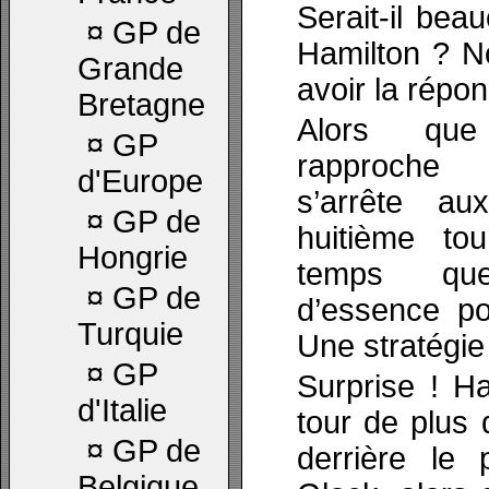
Serait-il bea
¤
GP de
Hamilton ? N
Grande
avoir la répo
Bretagne
Alors qu
¤
GP
rapproche 
d'Europe
s’arrête a
¤
GP de
huitième t
Hongrie
temps qu
¤
GP de
d’essence pou
Turquie
Une stratégie 
¤
GP
Surprise ! Ha
d'Italie
tour de plus
¤
GP de
derrière le 
Belgique