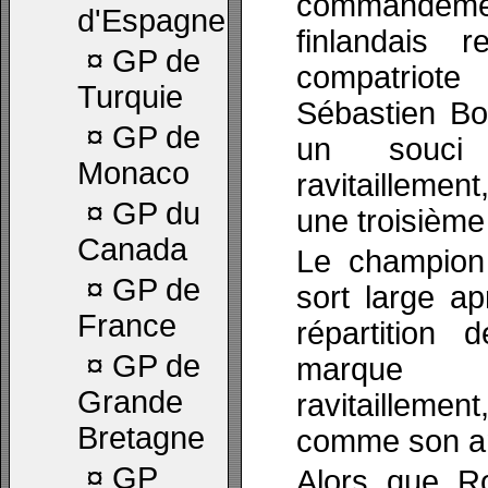
commandem
d'Espagne
finlandais r
¤
GP de
compatriot
Turquie
Sébastien Bo
¤
GP de
un souci
Monaco
ravitaillement
¤
GP du
une troisième 
Canada
Le champion
¤
GP de
sort large a
France
répartition 
¤
GP de
marque 
Grande
ravitaille
Bretagne
comme son am
¤
GP
Alors que Ro