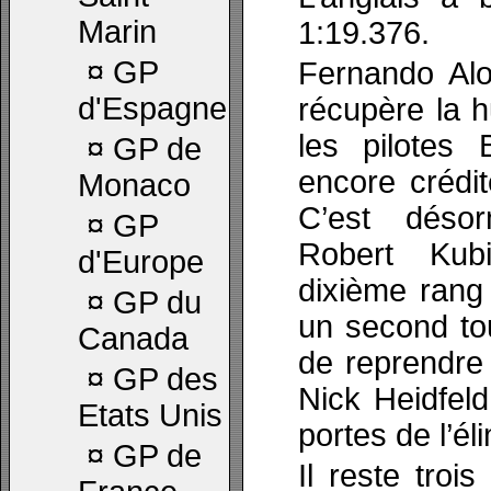
Marin
1:19.376.
¤
GP
Fernando Alo
d'Espagne
récupère la h
les pilote
¤
GP de
encore crédit
Monaco
C’est désor
¤
GP
Robert Kub
d'Europe
dixième rang
¤
GP du
un second tou
Canada
de reprendre
¤
GP des
Nick Heidfel
Etats Unis
portes de l’él
¤
GP de
Il reste troi