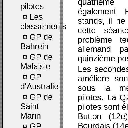
quatrième
pilotes
également 
¤
Les
stands, il n
classements
cette séan
¤
GP de
problème te
Bahrein
allemand p
¤
GP de
quinzième pos
Malaisie
Les secondes
¤
GP
améliore so
d'Australie
sous la me
¤
GP de
pilotes. La Q
Saint
pilotes sont é
Marin
Button (12e)
Bourdais (14e
¤
GP