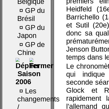
premiers él
Belgique
Heidfeld (16
¤
GP du
Barrichello (1
Brésil
et Sutil (20e
¤
GP du
donc sa quali
Japon
prématuré
¤
GP de
Jenson Button
Chine
temps dans l
Le chronomèt
Saison
qui indique
2006
seconde séanc
Glock et R
¤
Les
rapidement l
changements
l’allemand qu
/