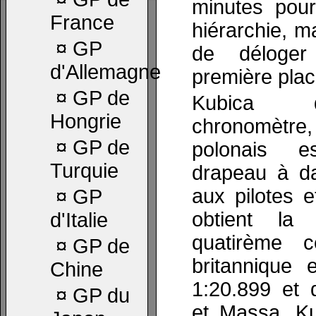
minutes pour
France
hiérarchie, m
¤
GP
de déloger
d'Allemagne
première plac
¤
GP de
Kubica d
Hongrie
chronomètre,
¤
GP de
polonais e
Turquie
drapeau à da
aux pilotes e
¤
GP
obtient la 
d'Italie
quatirème 
¤
GP de
britannique 
Chine
1:20.899 et 
¤
GP du
et Massa. Ku