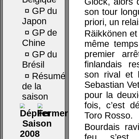
Glock, alors 
¤
GP du
son tour long
Japon
priori, un rela
¤
GP de
Räikkönen et 
Chine
même temps p
premier arrê
¤
GP du
finlandais re
Brésil
son rival et 
¤
Résumé
Sebastian Vett
de la
pour la deux
saison
fois, c’est dé
Toro Rosso.
Saison
Bourdais ravi
2008
feu s’est