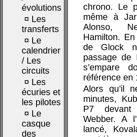
chrono. Le p
évolutions
même à Jarn
¤
Les
Alonso, N
transferts
Hamilton. En
¤
Le
de Glock n
calendrier
passage de M
/ Les
s’empare d
circuits
référence en 
¤
Les
Alors qu’il 
écuries et
minutes, Kub
les pilotes
P7 devant
¤
Le
Webber. A l
casque
lancé, Kova
des