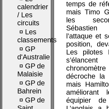
temps de réf
calendrier
mais Timo G
/ Les
les secon
circuits
Sébastien
¤
Les
l’attaque et
classements
position, de
¤
GP
Les pilotes 
d'Australie
s’élancen
¤
GP de
chronomèt
Malaisie
décroche la
¤
GP de
mais Hamilto
Bahrein
améliorant
¤
GP de
équipier d
Saint
L’anglais a 