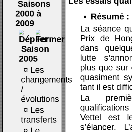
Les essais quali
Saisons
2000 à
Résumé :
2009
La séance qu
Prix de Hon
dans quelqu
Saison
lutte s’anno
2005
plus que sur c
¤
Les
quasiment sy
changements
tant il est dif
/
La premi
évolutions
qualification
¤
Les
Vettel est l
transferts
s’élancer. L
¤
Le