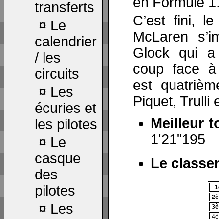
en Formule 1
transferts
C’est fini, le
¤
Le
McLaren s’i
calendrier
Glock qui a 
/ les
coup face à
circuits
est quatrièm
¤
Les
Piquet, Trulli 
écuries et
Meilleur t
les pilotes
1'21"195
¤
Le
casque
Le classe
des
pilotes
1
2
¤
Les
3
4