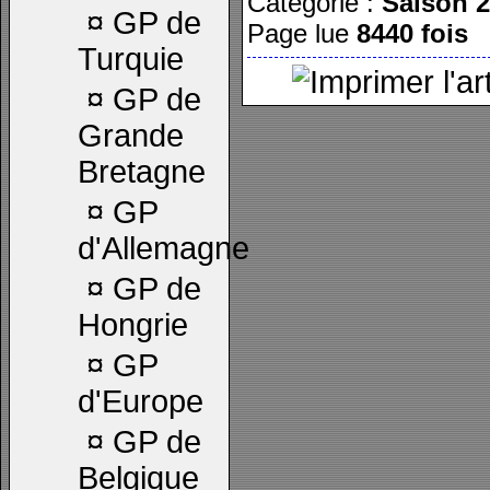
Catégorie :
Saison 
¤
GP de
Page lue
8440 fois
Turquie
¤
GP de
Grande
Bretagne
¤
GP
d'Allemagne
¤
GP de
Hongrie
¤
GP
d'Europe
¤
GP de
Belgique