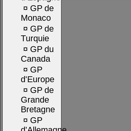
¤
GP de
Monaco
¤
GP de
Turquie
¤
GP du
Canada
¤
GP
d'Europe
¤
GP de
Grande
Bretagne
¤
GP
d'Allemagne