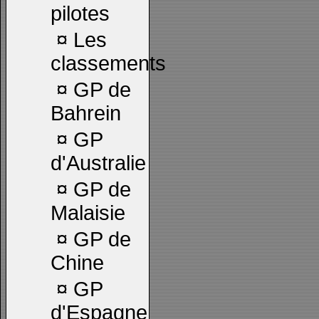
pilotes
¤
Les
classements
¤
GP de
Bahrein
¤
GP
d'Australie
¤
GP de
Malaisie
¤
GP de
Chine
¤
GP
d'Espagne