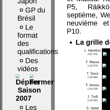
Japon
P5, Räikk
¤
GP du
septième, Web
Brésil
neuvième et
¤
Le
P10.
format
La grille 
des
qualifications
L. Hamilton
1'91"376
¤
Des
F. Massa
1'19"578
vidéos
T. Glock
1'19"980
F. Alonso
Saison
1'20"229
2007
J. Trulli
1'19"942
¤
Les
S. Vettel