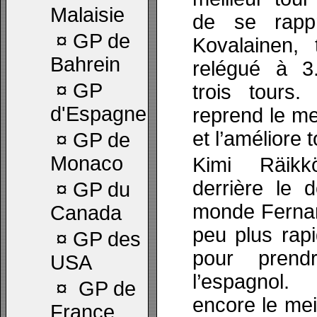
Malaisie
de se rapp
¤
GP de
Kovalainen, 
Bahrein
relégué à 3
¤
GP
trois tours.
d'Espagne
reprend le me
et l’améliore 
¤
GP de
Monaco
Kimi Räikk
derrière le 
¤
GP du
monde Fernan
Canada
peu plus rap
¤
GP des
pour prend
USA
l’espagnol
¤
GP de
encore le mei
France