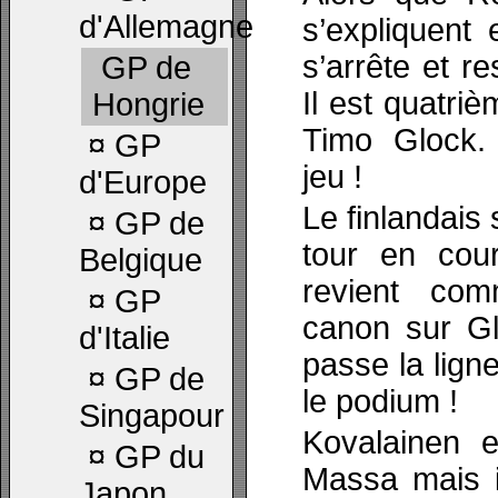
d'Allemagne
s’expliquent
s’arrête et r
GP de
Il est quatriè
Hongrie
Timo Glock.
¤
GP
jeu !
d'Europe
Le finlandais
¤
GP de
tour en cour
Belgique
revient co
¤
GP
canon sur Gl
d'Italie
passe la ligne
¤
GP de
le podium !
Singapour
Kovalainen e
¤
GP du
Massa mais i
Japon