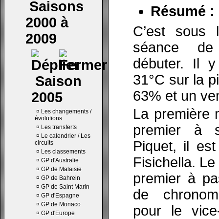
Saisons
Résumé :
2000 à
C’est sous 
2009
séance de 
débuter. Il 
31°C sur la p
Saison
63% et un ven
2005
La première 
¤
Les changements /
évolutions
premier à s
¤
Les transferts
¤
Le calendrier / Les
Piquet, il es
circuits
¤
Les classements
Fisichella. Le 
¤
GP d'Australie
¤
GP de Malaisie
premier à pa
¤
GP de Bahrein
¤
GP de Saint Marin
de chronom
¤
GP d'Espagne
¤
GP de Monaco
pour le vic
¤
GP d'Europe