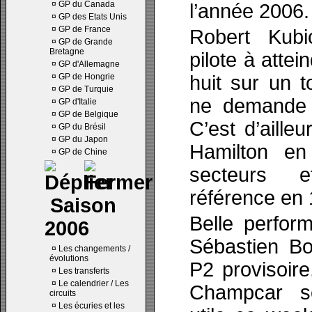
¤
GP du Canada
l’année 2006.
¤
GP des Etats Unis
¤
GP de France
Robert Kubi
¤
GP de Grande
Bretagne
pilote à attei
¤
GP d'Allemagne
¤
GP de Hongrie
huit sur un 
¤
GP de Turquie
ne demande q
¤
GP d'Italie
¤
GP de Belgique
C’est d’aille
¤
GP du Brésil
¤
GP du Japon
Hamilton en 
¤
GP de Chine
secteurs e
référence en 
Saison
Belle perfor
2006
Sébastien Bo
¤
Les changements /
évolutions
P2 provisoir
¤
Les transferts
¤
Le calendrier / Les
Champcar s
circuits
¤
Les écuries et les