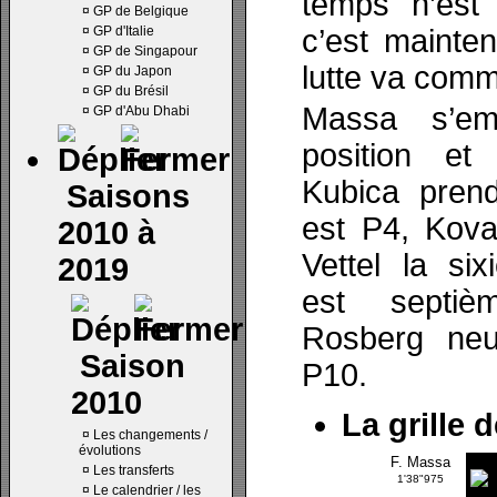
temps n’est 
¤
GP de Belgique
¤
GP d'Italie
c’est mainten
¤
GP de Singapour
lutte va com
¤
GP du Japon
¤
GP du Brésil
Massa s’em
¤
GP d'Abu Dhabi
position et
Kubica pren
Saisons
est P4, Kova
2010 à
Vettel la six
2019
est septiè
Rosberg neu
Saison
P10.
2010
La grille 
¤
Les changements /
évolutions
F. Massa
¤
Les transferts
1'38"975
¤
Le calendrier / les