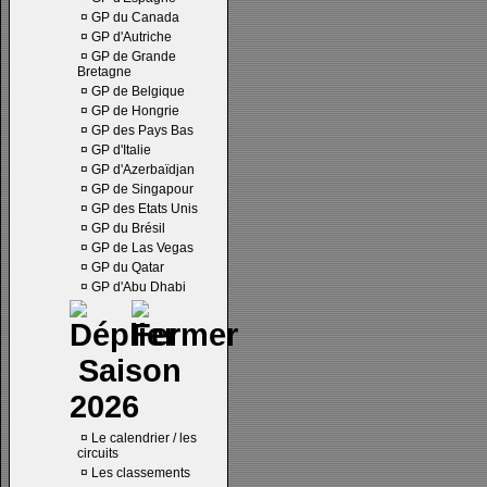
¤
GP du Canada
¤
GP d'Autriche
¤
GP de Grande
Bretagne
¤
GP de Belgique
¤
GP de Hongrie
¤
GP des Pays Bas
¤
GP d'Italie
¤
GP d'Azerbaïdjan
¤
GP de Singapour
¤
GP des Etats Unis
¤
GP du Brésil
¤
GP de Las Vegas
¤
GP du Qatar
¤
GP d'Abu Dhabi
Saison
2026
¤
Le calendrier / les
circuits
¤
Les classements