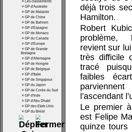
¤
Les classements
déjà trois s
¤
GP d'Australie
¤
GP de Malaisie
Hamilton.
¤
GP de Chine
¤
GP de Bahrein
Robert Kubi
¤
GP d'Espagne
¤
GP de Monaco
problème, 
¤
GP du Canada
¤
GP d'Europe
revient sur lu
¤
GP de Grande
Bretagne
très difficil
¤
GP d'Allemagne
¤
GP de Hongrie
tracé puisq
¤
GP de Belgique
faibles écar
¤
GP d'Italie
¤
GP de Singapour
parviennen
¤
GP du Japon
¤
GP de Corée du Sud
l’ascendant l’
¤
GP d'Inde
¤
GP d'Abu Dhabi
Le premier à
¤
GP des Etats Unis
¤
GP du Brésil
est Felipe Ma
quinze tours