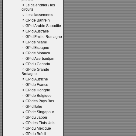
¤
Le calendrier / les
circuits
¤
Les classements
¤
GP de Bahrein
¤
GP d'Arabie Saoudite
¤
GP d'Australie
¤
GP d'Emilie Romagne
¤
GP de Miami
¤
GP d'Espagne
¤
GP de Monaco
¤
GP d'Azerbaïdjan
¤
GP du Canada
¤
GP de Grande
Bretagne
¤
GP d'Autriche
¤
GP de France
¤
GP de Hongrie
¤
GP de Belgique
¤
GP des Pays Bas
¤
GP d'Italie
¤
GP de Singapour
¤
GP du Japon
¤
GP des Etats Unis
¤
GP du Mexique
¤
GP du Brésil