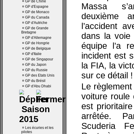
¤
GP de Chine
Massa s’a
¤
GP d'Espagne
¤
GP de Monaco
deuxième ar
¤
GP du Canada
¤
GP d'Autriche
l’accident a
¤
GP de Grande
Bretagne
dans la voie
¤
GP d'Allemagne
¤
GP de Hongrie
équipe l’a r
¤
GP de Belgique
incident est 
¤
GP d'Italie
¤
GP de Singapour
la FIA, la vic
¤
GP du Japon
¤
GP du Russie
sur ce détail !
¤
GP des Etats Unis
¤
GP du Brésil
Le règlement e
¤
GP d'Abu Dhabi
voiture roule 
est prioritair
Saison
arrêtée. P
2015
Scuderia Fe
¤
Les écuries et les
pilotes