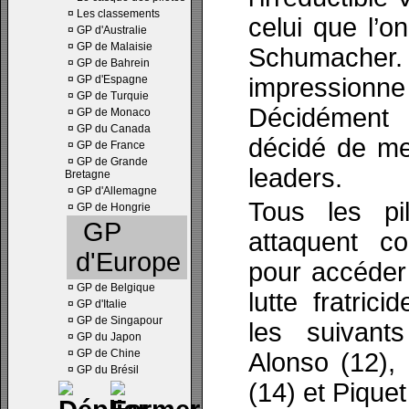
¤
Les classements
celui que l’o
¤
GP d'Australie
¤
GP de Malaisie
Schumacher
¤
GP de Bahrein
¤
GP d'Espagne
impressionne
¤
GP de Turquie
Décidément 
¤
GP de Monaco
¤
GP du Canada
décidé de me
¤
GP de France
¤
GP de Grande
leaders.
Bretagne
¤
GP d'Allemagne
Tous les pil
¤
GP de Hongrie
GP
attaquent 
d'Europe
pour accéder
¤
GP de Belgique
lutte fratrici
¤
GP d'Italie
¤
GP de Singapour
les suivant
¤
GP du Japon
¤
GP de Chine
Alonso (12),
¤
GP du Brésil
(14) et Piquet