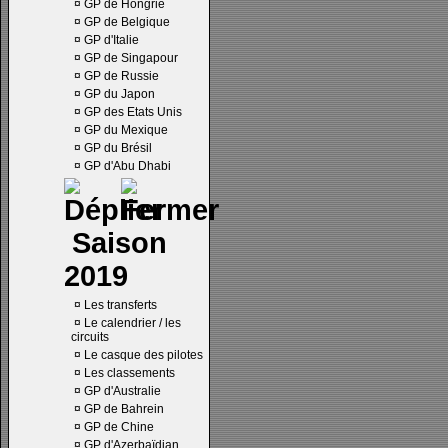
¤
GP de Hongrie
¤
GP de Belgique
¤
GP d'Italie
¤
GP de Singapour
¤
GP de Russie
¤
GP du Japon
¤
GP des Etats Unis
¤
GP du Mexique
¤
GP du Brésil
¤
GP d'Abu Dhabi
Saison
2019
¤
Les transferts
¤
Le calendrier / les
circuits
¤
Le casque des pilotes
¤
Les classements
¤
GP d'Australie
¤
GP de Bahrein
¤
GP de Chine
¤
GP d'Azerbaïdjan