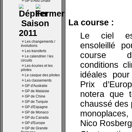
¤
GP d'Abu Dhabi
La course :
Saison
2011
Le ciel es
¤
Les changements /
ensoleillé p
évolutions
¤
Les transferts
course d’a
¤
Le calendrier / les
circuits
conditions c
¤
Les écuries et les
pilotes
idéales pou
¤
Le casque des pilotes
¤
Les classements
Prix d’Eur
¤
GP d'Australie
¤
GP de Malaisie
notera que t
¤
GP de Chine
chaussé des 
¤
GP de Turquie
¤
GP d'Espagne
monoplaces,
¤
GP de Monaco
¤
GP du Canada
Nico Rosberg
¤
GP d'Europe
¤
GP de Grande