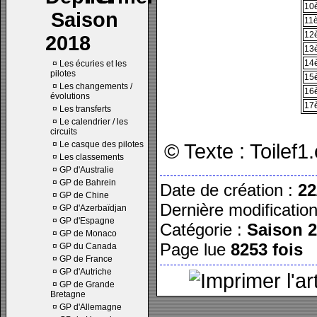
10
Saison
11
12
2018
13
14
¤
Les écuries et les
pilotes
15
¤
Les changements /
16
évolutions
17
¤
Les transferts
¤
Le calendrier / les
circuits
¤
Le casque des pilotes
© Texte : Toilef
¤
Les classements
¤
GP d'Australie
¤
GP de Bahrein
Date de création :
22
¤
GP de Chine
Dernière modificatio
¤
GP d'Azerbaïdjan
¤
GP d'Espagne
Catégorie :
Saison 
¤
GP de Monaco
Page lue
8253 fois
¤
GP du Canada
¤
GP de France
¤
GP d'Autriche
¤
GP de Grande
Bretagne
¤
GP d'Allemagne