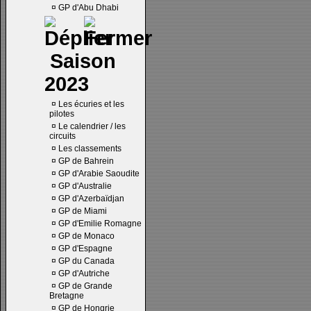
¤
GP d'Abu Dhabi
Saison
2023
¤
Les écuries et les
pilotes
¤
Le calendrier / les
circuits
¤
Les classements
¤
GP de Bahrein
¤
GP d'Arabie Saoudite
¤
GP d'Australie
¤
GP d'Azerbaïdjan
¤
GP de Miami
¤
GP d'Emilie Romagne
¤
GP de Monaco
¤
GP d'Espagne
¤
GP du Canada
¤
GP d'Autriche
¤
GP de Grande
Bretagne
¤
GP de Hongrie