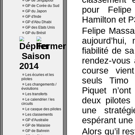
¤
GP de Singapour
¤
GP de Corée du Sud
pour Felip
¤
GP du Japon
¤
GP d'Inde
Hamilton et P
¤
GP d'Abu Dhabi
¤
GP des Etats Unis
Felipe Massa
¤
GP du Brésil
aujourd’hui,
fiabilité de 
Saison
rendez-vous 
2014
course vient
¤
Les écuries et les
seuls Timo 
pilotes
¤
Les changements /
Piquet n’ont
évolutions
¤
Les transferts
deux pilotes
¤
Le calendrier / les
circuits
une stratég
¤
Le casque des pilotes
¤
Les classements
espérant une 
¤
GP d'Australie
¤
GP de Malaisie
Alors qu’il re
¤
GP de Bahrein