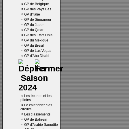
¤
GP de Belgique
¤
GP des Pays Bas
¤
GP d'Italie
¤
GP de Singapour
¤
GP du Japon
¤
GP du Qatar
¤
GP des Etats Unis
¤
GP du Mexique
¤
GP du Brésil
¤
GP de Las Vegas
¤
GP d'Abu Dhabi
Saison
2024
¤
Les écuries et les
pilotes
¤
Le calendrier / les
circuits
¤
Les classements
¤
GP de Bahrein
¤
GP d'Arabie Saoudite