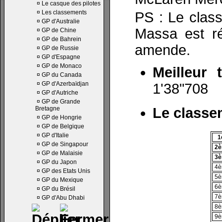
¤
Le casque des pilotes
¤
Les classements
PS : Le clas
¤
GP d'Australie
Massa est r
¤
GP de Chine
¤
GP de Bahrein
amende.
¤
GP de Russie
¤
GP d'Espagne
¤
GP de Monaco
Meilleur 
¤
GP du Canada
¤
GP d'Azerbaïdjan
1'38"708
¤
GP d'Autriche
¤
GP de Grande
Bretagne
Le classe
¤
GP de Hongrie
¤
GP de Belgique
¤
GP d'Italie
1
¤
GP de Singapour
2
¤
GP de Malaisie
3
¤
GP du Japon
4
¤
GP des Etats Unis
5
¤
GP du Mexique
6
¤
GP du Brésil
7
¤
GP d'Abu Dhabi
8
9