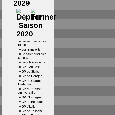
2029
Saison
2020
¤
Les écuries et les
pilotes
¤
Les transferts
¤
Le calendrier / les
circuits
¤
Les classements
¤
GP d'Autriche
¤
GP de Styrie
¤
GP de Hongrie
¤
GP de Grande
Bretagne
¤
GP du 70ème
anniversaire
¤
GP d'Espagne
¤
GP de Belgique
¤
GP d'Italie
¤
GP de Toscane