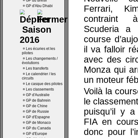
¤
GP du Brésil
¤
GP d'Abu Dhabi
Ferrari, K
contraint 
Scuderia a 
Saison
course d’auj
2016
il va falloir 
¤
Les écuries et les
pilotes
avec des cir
¤
Les changements /
évolutions
Monza qui arr
¤
Les transferts
¤
Le calendrier / les
un moteur fébr
circuits
¤
Le casque des pilotes
Voilà la cour
¤
Les classements
¤
GP d'Australie
le classement
¤
GP de Bahrein
¤
GP de Chine
puisqu’il y 
¤
GP de Russie
¤
GP d'Espagne
FIA en cours
¤
GP de Monaco
¤
GP du Canada
donc pour l’
¤
GP d'Europe