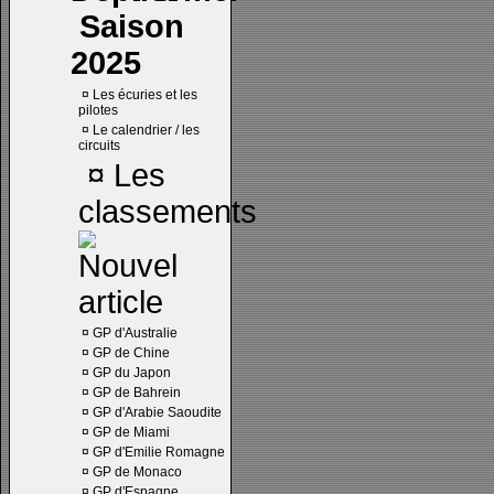
Saison
2025
¤
Les écuries et les
pilotes
¤
Le calendrier / les
circuits
¤
Les
classements
¤
GP d'Australie
¤
GP de Chine
¤
GP du Japon
¤
GP de Bahrein
¤
GP d'Arabie Saoudite
¤
GP de Miami
¤
GP d'Emilie Romagne
¤
GP de Monaco
¤
GP d'Espagne