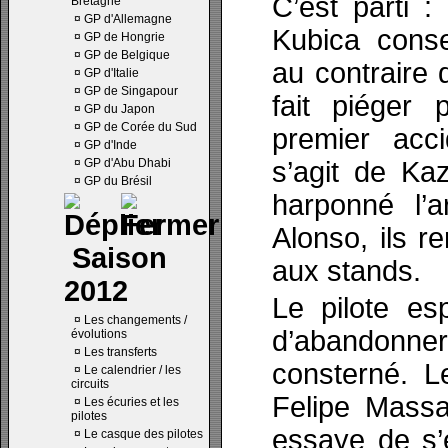
C’est parti 
Bretagne
¤
GP d'Allemagne
Kubica conse
¤
GP de Hongrie
¤
GP de Belgique
au contraire
¤
GP d'Italie
¤
GP de Singapour
fait piéger 
¤
GP du Japon
¤
GP de Corée du Sud
premier acci
¤
GP d'Inde
¤
GP d'Abu Dhabi
s’agit de Ka
¤
GP du Brésil
harponné l’a
Alonso, ils r
Saison
aux stands.
2012
Le pilote es
¤
Les changements /
d’abandonn
évolutions
¤
Les transferts
consterné. L
¤
Le calendrier / les
circuits
Felipe Massa
¤
Les écuries et les
pilotes
essaye de s’
¤
Le casque des pilotes