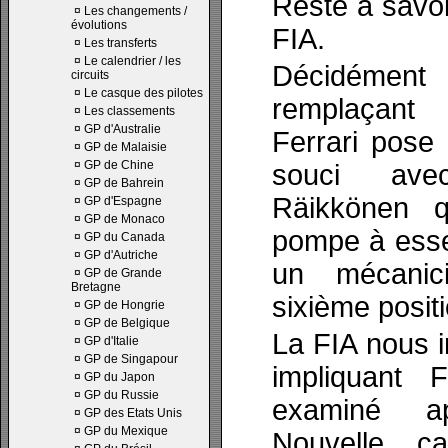
Reste à savoi
¤
Les changements /
évolutions
FIA.
¤
Les transferts
¤
Le calendrier / les
Décidéme
circuits
¤
Le casque des pilotes
remplaçant
¤
Les classements
¤
GP d'Australie
Ferrari pose
¤
GP de Malaisie
¤
GP de Chine
souci ave
¤
GP de Bahrein
Räikkönen q
¤
GP d'Espagne
¤
GP de Monaco
pompe à ess
¤
GP du Canada
¤
GP d'Autriche
un mécanic
¤
GP de Grande
Bretagne
sixième positi
¤
GP de Hongrie
¤
GP de Belgique
La FIA nous i
¤
GP d'Italie
¤
GP de Singapour
impliquant 
¤
GP du Japon
¤
GP du Russie
examiné a
¤
GP des Etats Unis
¤
GP du Mexique
Nouvelle c