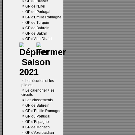
¤
GP de Russie
¤
GP de l'Eifel
¤
GP du Portugal
¤
GP d'Emilie Romagne
¤
GP de Turquie
¤
GP de Bahrein
¤
GP de Sakhir
¤
GP d'Abu Dhabi
Saison
2021
¤
Les écuries et les
pilotes
¤
Le calendrier / les
circuits
¤
Les classements
¤
GP de Bahrein
¤
GP d'Emilie Romagne
¤
GP du Portugal
¤
GP d'Espagne
¤
GP de Monaco
¤
GP d'Azerbaïdjan