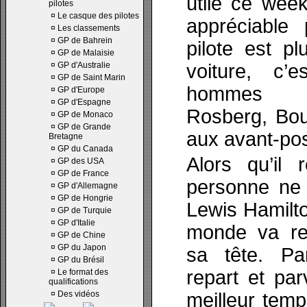
utile ce week
pilotes
¤
Le casque des pilotes
appréciable 
¤
Les classements
¤
GP de Bahrein
pilote est p
¤
GP de Malaisie
¤
GP d'Australie
voiture, c’
¤
GP de Saint Marin
hommes c
¤
GP d'Europe
¤
GP d'Espagne
Rosberg, Bour
¤
GP de Monaco
¤
GP de Grande
aux avant-pos
Bretagne
¤
GP du Canada
Alors qu’il 
¤
GP des USA
¤
GP de France
personne ne 
¤
GP d'Allemagne
¤
GP de Hongrie
Lewis Hamilto
¤
GP de Turquie
¤
GP d'Italie
monde va res
¤
GP de Chine
¤
GP du Japon
sa tête. P
¤
GP du Brésil
repart et par
¤
Le format des
qualifications
¤
Des vidéos
meilleur temp