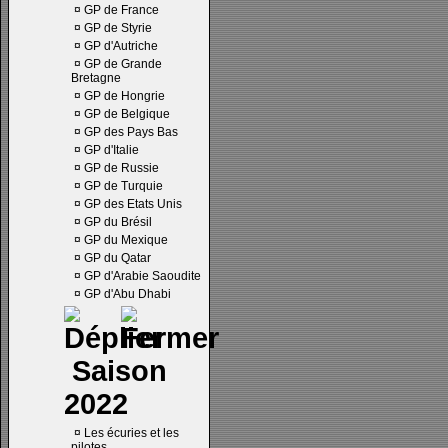
¤
GP de France
¤
GP de Styrie
¤
GP d'Autriche
¤
GP de Grande
Bretagne
¤
GP de Hongrie
¤
GP de Belgique
¤
GP des Pays Bas
¤
GP d'Italie
¤
GP de Russie
¤
GP de Turquie
¤
GP des Etats Unis
¤
GP du Brésil
¤
GP du Mexique
¤
GP du Qatar
¤
GP d'Arabie Saoudite
¤
GP d'Abu Dhabi
Saison
2022
¤
Les écuries et les
pilotes