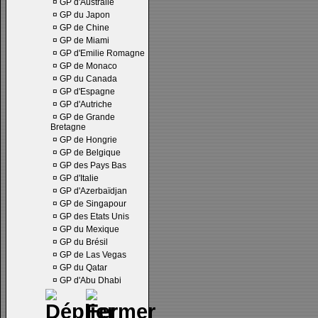
¤
GP d'Australie
¤
GP du Japon
¤
GP de Chine
¤
GP de Miami
¤
GP d'Emilie Romagne
¤
GP de Monaco
¤
GP du Canada
¤
GP d'Espagne
¤
GP d'Autriche
¤
GP de Grande
Bretagne
¤
GP de Hongrie
¤
GP de Belgique
¤
GP des Pays Bas
¤
GP d'Italie
¤
GP d'Azerbaïdjan
¤
GP de Singapour
¤
GP des Etats Unis
¤
GP du Mexique
¤
GP du Brésil
¤
GP de Las Vegas
¤
GP du Qatar
¤
GP d'Abu Dhabi