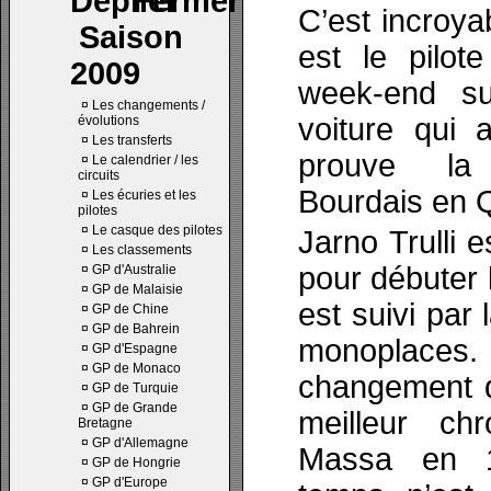
C’est incroya
Saison
est le pilot
2009
week-end s
¤
Les changements /
voiture qui
évolutions
¤
Les transferts
prouve la 
¤
Le calendrier / les
circuits
Bourdais en 
¤
Les écuries et les
pilotes
¤
Le casque des pilotes
Jarno Trulli e
¤
Les classements
pour débuter l
¤
GP d'Australie
¤
GP de Malaisie
est suivi par 
¤
GP de Chine
¤
GP de Bahrein
monoplaces.
¤
GP d'Espagne
¤
GP de Monaco
changement d
¤
GP de Turquie
¤
GP de Grande
meilleur ch
Bretagne
¤
GP d'Allemagne
Massa en 1
¤
GP de Hongrie
¤
GP d'Europe