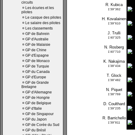
circuits
R. Kubica
¤
Les écuries et les
1'39"362
pilotes
¤
Le casque des pilotes
H. Kovalainen
¤
Le salaire des pilotes
1'39"610
¤
Les classements
J. Trulli
¤
GP de Bahrein
1'40"325
¤
GP d'Australie
¤
GP de Malaisie
N. Rosberg
¤
GP de Chine
1'40"710
¤
GP d'Espagne
¤
GP de Monaco
K. Nakajima
¤
GP de Turquie
1'38"434
¤
GP du Canada
T. Glock
¤
GP d'Europe
1'38"482
¤
GP de Grande
Bretagne
N. Piquet
¤
GP d'Allemagne
1'38"769
¤
GP de Hongrie
¤
GP de Belgique
D. Coulthard
¤
GP d'Italie
1'39"235
¤
GP de Singapour
R. Barrichello
¤
GP du Japon
1'39"811
¤
GP de Corée du Sud
¤
GP du Brésil