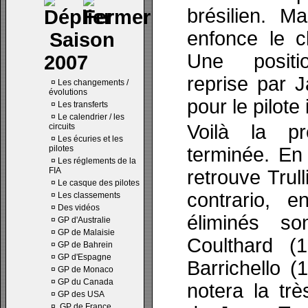
brésilien. M
enfonce le c
Saison
Une positi
2007
reprise par J
¤
Les changements /
évolutions
pour le pilote 
¤
Les transferts
¤
Le calendrier / les
Voilà la pr
circuits
¤
Les écuries et les
pilotes
terminée. En 
¤
Les réglements de la
FIA
retrouve Trull
¤
Le casque des pilotes
contrario, e
¤
Les classements
¤
Des vidéos
éliminés so
¤
GP d'Australie
¤
GP de Malaisie
Coulthard (1
¤
GP de Bahrein
¤
GP d'Espagne
Barrichello (
¤
GP de Monaco
¤
GP du Canada
notera la tr
¤
GP des USA
¤
GP de France