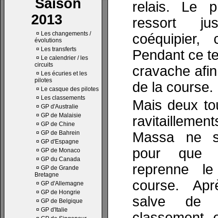
Saison
relais. Le p
2013
ressort j
¤
Les changements /
coéquipier, 
évolutions
¤
Les transferts
Pendant ce t
¤
Le calendrier / les
circuits
cravache afin
¤
Les écuries et les
pilotes
de la course.
¤
Le casque des pilotes
¤
Les classements
Mais deux tou
¤
GP d'Australie
¤
GP de Malaisie
ravitaillemen
¤
GP de Chine
¤
GP de Bahrein
Massa ne so
¤
GP d'Espagne
pour que l
¤
GP de Monaco
¤
GP du Canada
reprenne le
¤
GP de Grande
Bretagne
course. Apr
¤
GP d'Allemagne
¤
GP de Hongrie
salve de ra
¤
GP de Belgique
¤
GP d'Italie
classement e