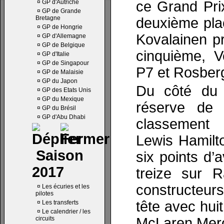
¤
GP d'Autriche
ce Grand Pri
¤
GP de Grande
Bretagne
deuxième pla
¤
GP de Hongrie
Kovalainen pr
¤
GP d'Allemagne
¤
GP de Belgique
cinquième, V
¤
GP d'Italie
¤
GP de Singapour
P7 et Rosberg 
¤
GP de Malaisie
¤
GP du Japon
Du côté du 
¤
GP des Etats Unis
¤
GP du Mexique
réserve de 
¤
GP du Brésil
¤
GP d'Abu Dhabi
classement
Lewis Hamilt
Saison
six points d
2017
treize sur R
constructeur
¤
Les écuries et les
pilotes
tête avec hui
¤
Les transferts
¤
Le calendrier / les
circuits
McLaren Mer