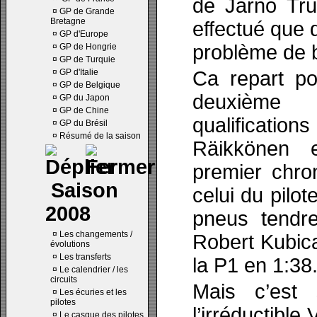
de Jarno Trul
¤
GP de Grande
Bretagne
effectué que 
¤
GP d'Europe
problème de b
¤
GP de Hongrie
¤
GP de Turquie
¤
GP d'Italie
Ca repart po
¤
GP de Belgique
deuxième
¤
GP du Japon
¤
GP de Chine
qualifica
¤
GP du Brésil
¤
Résumé de la saison
Räikkönen 
premier chro
Saison
celui du pilot
2008
pneus tendre
¤
Les changements /
Robert Kubica
évolutions
¤
Les transferts
la P1 en 1:38
¤
Le calendrier / les
circuits
Mais c’est
¤
Les écuries et les
pilotes
l’irréductible
¤
Le casque des pilotes