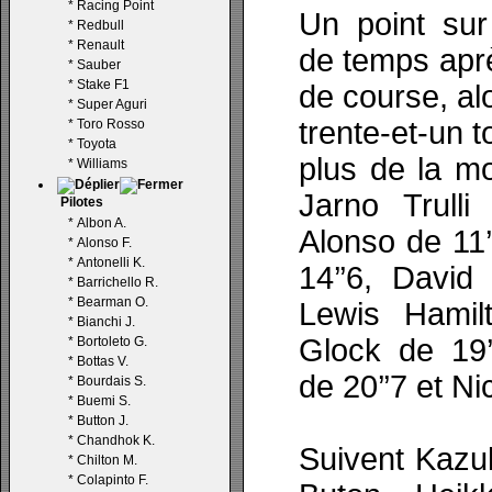
*
Racing Point
Un point sur
*
Redbull
*
Renault
de temps apr
*
Sauber
*
Stake F1
de course, alo
*
Super Aguri
trente-et-un t
*
Toro Rosso
*
Toyota
plus de la mo
*
Williams
Jarno Trull
Pilotes
*
Albon A.
Alonso de 11
*
Alonso F.
*
Antonelli K.
14’’6, David
*
Barrichello R.
*
Bearman O.
Lewis Hamil
*
Bianchi J.
Glock de 19’
*
Bortoleto G.
*
Bottas V.
de 20’’7 et Ni
*
Bourdais S.
*
Buemi S.
*
Button J.
*
Chandhok K.
Suivent Kazu
*
Chilton M.
*
Colapinto F.