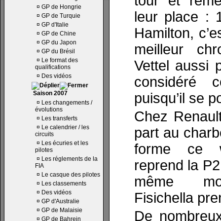
tour et reme
¤
GP de Hongrie
leur place :
¤
GP de Turquie
¤
GP d'Italie
Hamilton, c’e
¤
GP de Chine
¤
GP du Japon
meilleur ch
¤
GP du Brésil
¤
Le format des
Vettel aussi 
qualifications
¤
Des vidéos
considéré 
Saison 2007
puisqu’il se p
¤
Les changements /
évolutions
Chez Renault
¤
Les transferts
¤
Le calendrier / les
part au charbo
circuits
¤
Les écuries et les
forme ce w
pilotes
¤
Les réglements de la
reprend la P2 
FIA
¤
Le casque des pilotes
même mom
¤
Les classements
¤
Des vidéos
Fisichella pre
¤
GP d'Australie
¤
GP de Malaisie
De nombreux 
¤
GP de Bahrein