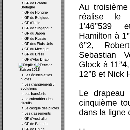
¤
GP de Grande
Au troisième
Bretagne
¤
GP de Hongrie
réalise le
¤
GP de Belgique
¤
GP d'Italie
1’46’’539 
¤
GP de Singapour
Hamilton à 1’
¤
GP du Japon
¤
GP du Russie
6’’2, Robe
¤
GP des Etats Unis
¤
GP du Mexique
Sebastian V
¤
GP du Brésil
¤
GP d'Abu Dhabi
Glock à 11’’4
Saison 2016
12’’8 et Nick 
¤
Les écuries et les
pilotes
¤
Les changements /
évolutions
Le drapeau 
¤
Les transferts
¤
Le calendrier / les
cinquième to
circuits
¤
Le casque des pilotes
dans la ligne 
¤
Les classements
¤
GP d'Australie
¤
GP de Bahrein
¤
GP de Chine