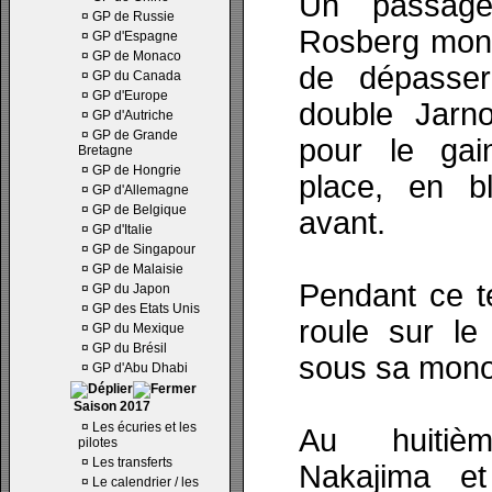
Un passage
¤
GP de Russie
Rosberg montr
¤
GP d'Espagne
¤
GP de Monaco
de dépasser 
¤
GP du Canada
¤
GP d'Europe
double Jarno
¤
GP d'Autriche
¤
GP de Grande
pour le ga
Bretagne
¤
GP de Hongrie
place, en b
¤
GP d'Allemagne
¤
GP de Belgique
avant.
¤
GP d'Italie
¤
GP de Singapour
¤
GP de Malaisie
Pendant ce t
¤
GP du Japon
¤
GP des Etats Unis
roule sur le
¤
GP du Mexique
¤
GP du Brésil
sous sa mono
¤
GP d'Abu Dhabi
Saison 2017
¤
Les écuries et les
Au huitiè
pilotes
¤
Les transferts
Nakajima e
¤
Le calendrier / les