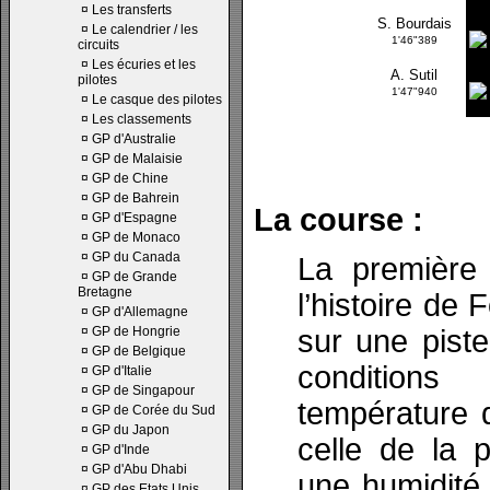
¤
Les transferts
S. Bourdais
¤
Le calendrier / les
1'46"389
circuits
¤
Les écuries et les
A. Sutil
pilotes
1'47"940
¤
Le casque des pilotes
¤
Les classements
¤
GP d'Australie
¤
GP de Malaisie
¤
GP de Chine
¤
GP de Bahrein
La course :
¤
GP d'Espagne
¤
GP de Monaco
¤
GP du Canada
La première
¤
GP de Grande
Bretagne
l’histoire de
¤
GP d'Allemagne
¤
GP de Hongrie
sur une pist
¤
GP de Belgique
condition
¤
GP d'Italie
¤
GP de Singapour
température d
¤
GP de Corée du Sud
¤
GP du Japon
celle de la 
¤
GP d'Inde
¤
GP d'Abu Dhabi
une humidité
¤
GP des Etats Unis