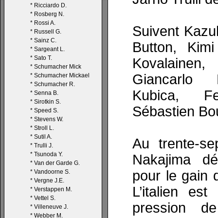
*
Ricciardo D.
*
Rosberg N.
*
Rossi A.
Suivent Kazu
*
Russell G.
*
Sainz C.
Button, Kimi
*
Sargeant L.
*
Sato T.
Kovalainen
*
Schumacher Mick
Giancarlo F
*
Schumacher Mickael
*
Schumacher R.
Kubica, F
*
Senna B.
*
Sirotkin S.
Sébastien Bo
*
Speed S.
*
Stevens W.
*
Stroll L.
*
Sutil A.
Au trente-se
*
Trulli J.
*
Tsunoda Y.
Nakajima dé
*
Van der Garde G.
pour le gain 
*
Vandoorne S.
*
Vergne J.E.
L’italien es
*
Verstappen M.
*
Vettel S.
pression d
*
Villeneuve J.
*
Webber M.