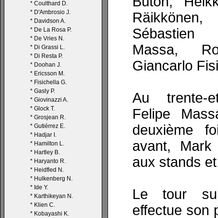
Buton, Heikk
*
Coulthard D.
*
D'Ambrosio J.
Räikkönen
*
Davidson A.
Sébastien 
*
De La Rosa P.
*
De Vries N.
Massa, Ro
*
Di Grassi L.
*
Di Resta P.
Giancarlo Fisi
*
Doohan J.
*
Ericsson M.
*
Fisichella G.
*
Gasly P.
Au trente-e
*
Giovinazzi A.
*
Glock T.
Felipe Massa
*
Grosjean R.
deuxième f
*
Gutiérrez E.
*
Hadjar I.
avant, Mark
*
Hamilton L.
*
Hartley B.
aux stands e
*
Haryanto R.
*
Heidfled N.
*
Hulkenberg N.
*
Ide Y.
Le tour sui
*
Karthikeyan N.
*
Klien C.
effectue son p
*
Kobayashi K.