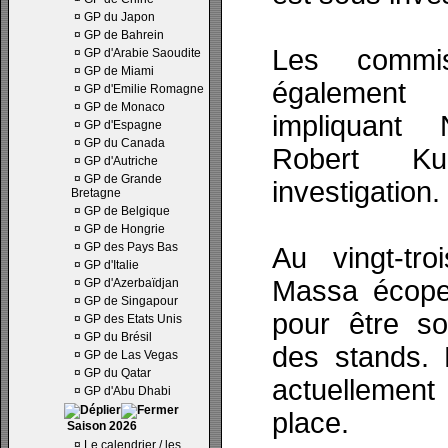
¤
GP du Japon
¤
GP de Bahrein
Les commis
¤
GP d'Arabie Saoudite
¤
GP de Miami
également
¤
GP d'Emilie Romagne
¤
GP de Monaco
impliquant
¤
GP d'Espagne
¤
GP du Canada
Robert K
¤
GP d'Autriche
¤
GP de Grande
investigation.
Bretagne
¤
GP de Belgique
¤
GP de Hongrie
¤
GP des Pays Bas
Au vingt-tro
¤
GP d'Italie
Massa écope 
¤
GP d'Azerbaïdjan
¤
GP de Singapour
pour être so
¤
GP des Etats Unis
¤
GP du Brésil
des stands. 
¤
GP de Las Vegas
¤
GP du Qatar
actuellemen
¤
GP d'Abu Dhabi
place.
Saison 2026
¤
Le calendrier / les