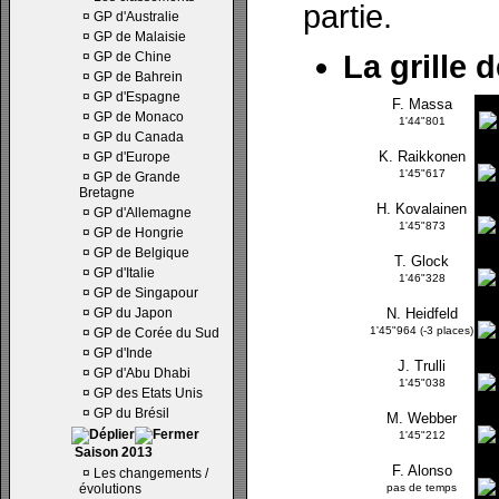
partie.
¤
GP d'Australie
¤
GP de Malaisie
¤
GP de Chine
La grille 
¤
GP de Bahrein
¤
GP d'Espagne
F. Massa
¤
GP de Monaco
1'44"801
¤
GP du Canada
K. Raikkonen
¤
GP d'Europe
1'45"617
¤
GP de Grande
Bretagne
H. Kovalainen
¤
GP d'Allemagne
1'45"873
¤
GP de Hongrie
¤
GP de Belgique
T. Glock
¤
GP d'Italie
1'46"328
¤
GP de Singapour
¤
GP du Japon
N. Heidfeld
1'45"964 (-3 places)
¤
GP de Corée du Sud
¤
GP d'Inde
J. Trulli
¤
GP d'Abu Dhabi
1'45"038
¤
GP des Etats Unis
¤
GP du Brésil
M. Webber
1'45"212
Saison 2013
F. Alonso
¤
Les changements /
évolutions
pas de temps