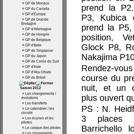
¤
GP de Monaco
prend la P2
¤
GP du Canada
¤
GP d'Europe
P3, Kubica 
¤
GP de Grande
Bretagne
prend la P5,
¤
GP d'Allemagne
¤
GP de Hongrie
position, Ve
¤
GP de Belgique
Glock P8, R
¤
GP d'Italie
¤
GP de Singapour
Nakajima P10
¤
GP du Japon
¤
GP de Corée du Sud
Rendez-vou
¤
GP d'Inde
¤
GP d'Abu Dhabi
course du pr
¤
GP du Brésil
nuit, et un 
Saison 2012
¤
Les changements /
plus ouvert q
évolutions
¤
Les transferts
PS : N. Heid
¤
Le calendrier / les
circuits
3 places 
¤
Les écuries et les
pilotes
Barrichello 
¤
Le casque des pilotes
¤
Les classements