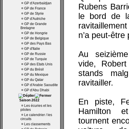
¤
GP d'Azerbaïdjan
Rubens Barric
¤
GP de France
¤
GP de Styrie
le bord de l
¤
GP d'Autriche
ravitaillement
¤
GP de Grande
Bretagne
n’a peut-être
¤
GP de Hongrie
¤
GP de Belgique
¤
GP des Pays Bas
¤
GP d'Italie
Au seizième 
¤
GP de Russie
¤
GP de Turquie
vide, Robert
¤
GP des Etats Unis
¤
GP du Brésil
stands malgr
¤
GP du Mexique
¤
GP du Qatar
ravitailler.
¤
GP d'Arabie Saoudite
¤
GP d'Abu Dhabi
En piste, F
Saison 2022
¤
Les écuries et les
Hamilton e
pilotes
¤
Le calendrier / les
tournent enco
circuits
¤
Les classements