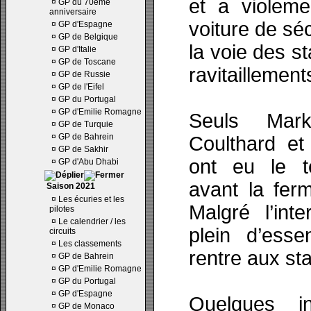
et a violeme
¤
GP du 70ème
anniversaire
voiture de séc
¤
GP d'Espagne
¤
GP de Belgique
la voie des s
¤
GP d'Italie
¤
GP de Toscane
ravitaillement
¤
GP de Russie
¤
GP de l'Eifel
¤
GP du Portugal
¤
GP d'Emilie Romagne
Seuls Mar
¤
GP de Turquie
¤
GP de Bahrein
Coulthard et
¤
GP de Sakhir
ont eu le te
¤
GP d'Abu Dhabi
avant la ferm
Saison 2021
¤
Les écuries et les
Malgré l’inte
pilotes
¤
Le calendrier / les
plein d’ess
circuits
¤
Les classements
rentre aux s
¤
GP de Bahrein
¤
GP d'Emilie Romagne
¤
GP du Portugal
¤
GP d'Espagne
Quelques in
¤
GP de Monaco