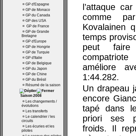
¤
GP d'Espagne
l’attaque car
¤
GP de Monaco
comme par
¤
GP du Canada
¤
GP des USA
Kovalainen q
¤
GP de France
¤
GP de Grande
temps proviso
Bretagne
¤
GP d'Europe
peut fai
¤
GP de Hongrie
¤
GP de Turquie
compatriote
¤
GP d'Italie
¤
GP de Belgique
améliore a
¤
GP du Japon
¤
GP de Chine
1:44.282.
¤
GP du Brésil
¤
Résumé de la saison
Un drapeau ja
Saison 2008
encore Gianca
¤
Les changements /
évolutions
tapé dans le
¤
Les transferts
priori ses 
¤
Le calendrier / les
circuits
froids. Il re
¤
Les écuries et les
pilotes