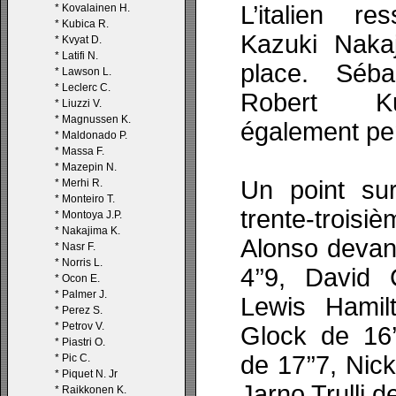
L’italien re
*
Kovalainen H.
*
Kubica R.
Kazuki Nakaj
*
Kvyat D.
*
Latifi N.
place. Séba
*
Lawson L.
*
Leclerc C.
Robert Kub
*
Liuzzi V.
*
Magnussen K.
également pen
*
Maldonado P.
*
Massa F.
*
Mazepin N.
Un point su
*
Merhi R.
*
Monteiro T.
trente-trois
*
Montoya J.P.
*
Nakajima K.
Alonso devan
*
Nasr F.
*
Norris L.
4’’9, David 
*
Ocon E.
*
Palmer J.
Lewis Hamil
*
Perez S.
*
Petrov V.
Glock de 16’
*
Piastri O.
de 17’’7, Nick
*
Pic C.
*
Piquet N. Jr
Jarno Trulli de
*
Raikkonen K.