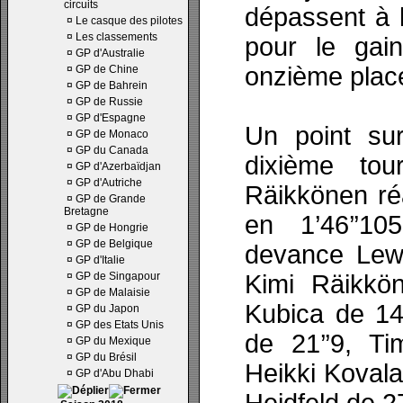
circuits
dépassent à l
¤
Le casque des pilotes
¤
Les classements
pour le gai
¤
GP d'Australie
onzième plac
¤
GP de Chine
¤
GP de Bahrein
¤
GP de Russie
¤
GP d'Espagne
Un point su
¤
GP de Monaco
¤
GP du Canada
dixième tou
¤
GP d'Azerbaïdjan
¤
GP d'Autriche
Räikkönen réa
¤
GP de Grande
Bretagne
en 1’46’’1
¤
GP de Hongrie
¤
GP de Belgique
devance Lewi
¤
GP d'Italie
¤
GP de Singapour
Kimi Räikkön
¤
GP de Malaisie
Kubica de 14’
¤
GP du Japon
¤
GP des Etats Unis
de 21’’9, Ti
¤
GP du Mexique
¤
GP du Brésil
Heikki Kovala
¤
GP d'Abu Dhabi