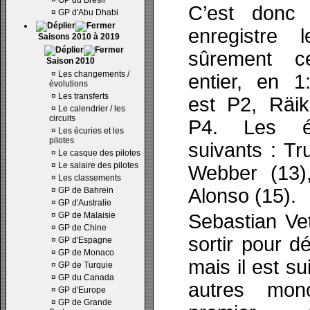
¤
GP du Brésil
C’est donc
¤
GP d'Abu Dhabi
enregistre 
Saisons 2010 à 2019
sûrement c
Saison 2010
¤
Les changements /
entier, en 1
évolutions
¤
Les transferts
est P2, Räik
¤
Le calendrier / les
circuits
P4. Les él
¤
Les écuries et les
pilotes
suivants : Tru
¤
Le casque des pilotes
¤
Le salaire des pilotes
Webber (13),
¤
Les classements
Alonso (15).
¤
GP de Bahrein
¤
GP d'Australie
¤
GP de Malaisie
Sebastian Vet
¤
GP de Chine
sortir pour d
¤
GP d'Espagne
¤
GP de Monaco
mais il est su
¤
GP de Turquie
¤
GP du Canada
autres mon
¤
GP d'Europe
¤
GP de Grande