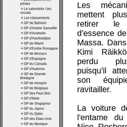
Les mécani
pilotes
¤
Le calendrier / les
mettent plu
circuits
¤
Les classements
retirer le
¤
GP de Bahrein
¤
GP d'Arabie Saoudite
d’essence de 
¤
GP d'Australie
¤
GP d'Azerbaïdjan
Massa. Dans 
¤
GP de Miami
¤
GP d'Emilie Romagne
Kimi Räikk
¤
GP de Monaco
¤
GP d'Espagne
perdu plu
¤
GP du Canada
puisqu’il att
¤
GP d'Autriche
¤
GP de Grande
son équipi
Bretagne
¤
GP de Hongrie
ravitailler.
¤
GP de Belgique
¤
GP des Pays Bas
¤
GP d'Italie
¤
GP de Singapour
La voiture d
¤
GP du Japon
¤
GP du Qatar
l’entame du 
¤
GP des Etats Unis
¤
GP du Mexique
Nico Rosberg