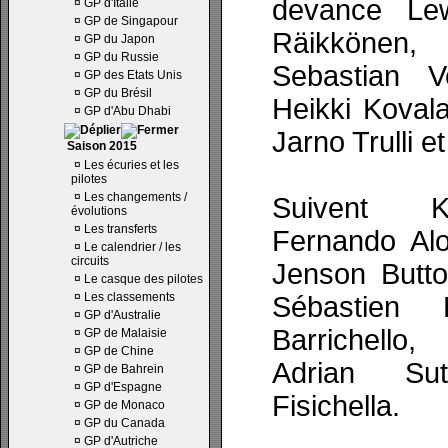
devance Lew
¤
GP d'Italie
¤
GP de Singapour
Räikkönen,
¤
GP du Japon
¤
GP du Russie
Sebastian V
¤
GP des Etats Unis
¤
GP du Brésil
Heikki Kovala
¤
GP d'Abu Dhabi
Jarno Trulli 
Saison 2015
¤
Les écuries et les
pilotes
¤
Les changements /
Suivent K
évolutions
¤
Les transferts
Fernando Al
¤
Le calendrier / les
circuits
Jenson Butto
¤
Le casque des pilotes
¤
Les classements
Sébastien 
¤
GP d'Australie
Barrichello,
¤
GP de Malaisie
¤
GP de Chine
Adrian Sut
¤
GP de Bahrein
¤
GP d'Espagne
Fisichella.
¤
GP de Monaco
¤
GP du Canada
¤
GP d'Autriche