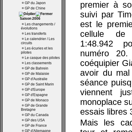
premier à sor
¤
GP du Japon
¤
GP de Chine
suivi par Ti
Saison 2006
est le premi
¤
Les changements /
évolutions
cellule de
¤
Les transferts
¤
Le calendrier / Les
1:48.942 p
circuits
¤
Les écuries et les
numéro 20.
pilotes
¤
Le casque des pilotes
coéquipier Gi
¤
Les classements
¤
GP de Bahrein
avoir du mal 
¤
GP de Malaisie
¤
GP d'Australie
séance puisq
¤
GP de Saint Marin
¤
GP d'Europe
viennent ju
¤
GP d'Espagne
monoplace su
¤
GP de Monaco
¤
GP de Grande
essais libres 
Bretagne
¤
GP du Canada
Mais les cad
¤
GP des USA
¤
GP de France
¤
GP d'Allemagne