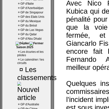
Avec Nico 
¤
GP d'Italie
¤
GP d'Azerbaïdjan
Kubica qui de
¤
GP de Singapour
¤
GP des Etats Unis
pénalité pour 
¤
GP du Mexique
que la voie
¤
GP du Brésil
¤
GP de Las Vegas
fermée, et
¤
GP du Qatar
¤
GP d'Abu Dhabi
Giancarlo Fis
Saison 2025
encore fait 
¤
Les écuries et les
pilotes
Fernando A
¤
Le calendrier / les
circuits
meilleur opéra
¤
Les
classements
Quelques ins
commissair
l’incident im
¤
GP d'Australie
est sous inves
¤
GP de Chine