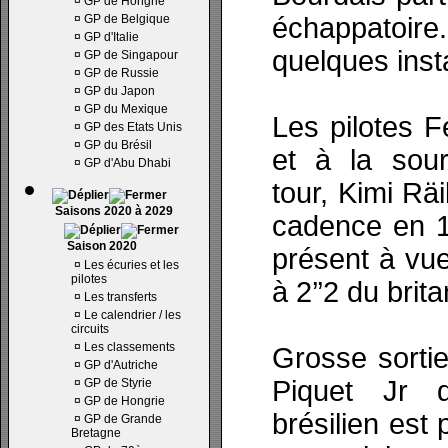
¤
GP de Hongrie
¤
GP de Belgique
échappatoire.
¤
GP d'Italie
quelques insta
¤
GP de Singapour
¤
GP de Russie
¤
GP du Japon
¤
GP du Mexique
Les pilotes F
¤
GP des Etats Unis
¤
GP du Brésil
et à la sour
¤
GP d'Abu Dhabi
tour, Kimi R
Saisons 2020 à 2029
cadence en 1’
Saison 2020
présent à vu
¤
Les écuries et les
pilotes
à 2’’2 du brit
¤
Les transferts
¤
Le calendrier / les
circuits
¤
Les classements
Grosse sorti
¤
GP d'Autriche
Piquet Jr 
¤
GP de Styrie
¤
GP de Hongrie
brésilien est 
¤
GP de Grande
Bretagne