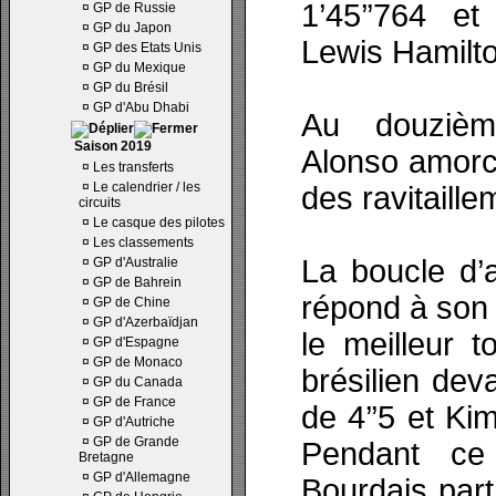
1’45’’764 et
¤
GP de Russie
¤
GP du Japon
Lewis Hamilto
¤
GP des Etats Unis
¤
GP du Mexique
¤
GP du Brésil
¤
GP d'Abu Dhabi
Au douzièm
Saison 2019
Alonso amorc
¤
Les transferts
¤
Le calendrier / les
des ravitaille
circuits
¤
Le casque des pilotes
¤
Les classements
La boucle d’
¤
GP d'Australie
¤
GP de Bahrein
répond à son 
¤
GP de Chine
¤
GP d'Azerbaïdjan
le meilleur t
¤
GP d'Espagne
¤
GP de Monaco
brésilien de
¤
GP du Canada
¤
GP de France
de 4’’5 et Ki
¤
GP d'Autriche
¤
GP de Grande
Pendant ce
Bretagne
¤
GP d'Allemagne
Bourdais part