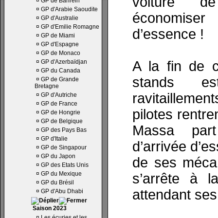
voiture d
¤
GP de Bahrein
¤
GP d'Arabie Saoudite
économis
¤
GP d'Australie
¤
GP d'Emilie Romagne
d’essence !
¤
GP de Miami
¤
GP d'Espagne
¤
GP de Monaco
¤
GP d'Azerbaïdjan
A la fin de 
¤
GP du Canada
stands e
¤
GP de Grande
Bretagne
ravitailleme
¤
GP d'Autriche
¤
GP de France
pilotes rentre
¤
GP de Hongrie
¤
GP de Belgique
Massa par
¤
GP des Pays Bas
¤
GP d'Italie
d’arrivée d’e
¤
GP de Singapour
¤
GP du Japon
de ses mécan
¤
GP des Etats Unis
¤
GP du Mexique
s’arrête à l
¤
GP du Brésil
attendant ses
¤
GP d'Abu Dhabi
Saison 2023
¤
Les écuries et les