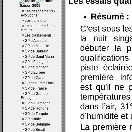
Les essais quali
Saison 2005
¤
Les changements /
Résumé :
évolutions
¤
Les transferts
¤
Le calendrier / Les
C’est sous les
circuits
¤
Les classements
la nuit sin
¤
GP d'Australie
débuter la 
¤
GP de Malaisie
¤
GP de Bahrein
qualifications
¤
GP de Saint Marin
¤
GP d'Espagne
piste éclairée
¤
GP de Monaco
¤
GP d'Europe
première inf
¤
GP du Canada
¤
GP des Etats Unis
est qu’il ne 
¤
GP de France
¤
GP de Grande
températures
Bretagne
¤
GP d'Allemagne
dans l’air, 3
¤
GP de Hongrie
d’humidité et 
¤
GP de Turquie
¤
GP d'Italie
¤
GP de Belgique
La première 
¤
GP du Brésil