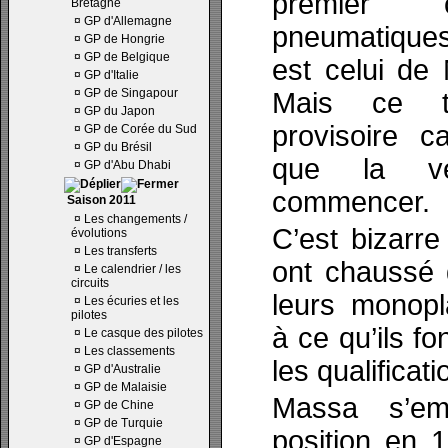
premier 
Bretagne
¤
GP d'Allemagne
pneumatiques
¤
GP de Hongrie
¤
GP de Belgique
est celui de
¤
GP d'Italie
¤
GP de Singapour
Mais ce t
¤
GP du Japon
provisoire c
¤
GP de Corée du Sud
¤
GP du Brésil
que la vér
¤
GP d'Abu Dhabi
commencer.
Saison 2011
¤
Les changements /
C’est bizarre
évolutions
¤
Les transferts
ont chaussé 
¤
Le calendrier / les
circuits
leurs monopl
¤
Les écuries et les
pilotes
à ce qu’ils fo
¤
Le casque des pilotes
¤
Les classements
les qualificati
¤
GP d'Australie
¤
GP de Malaisie
Massa s’em
¤
GP de Chine
¤
GP de Turquie
position en 
¤
GP d'Espagne