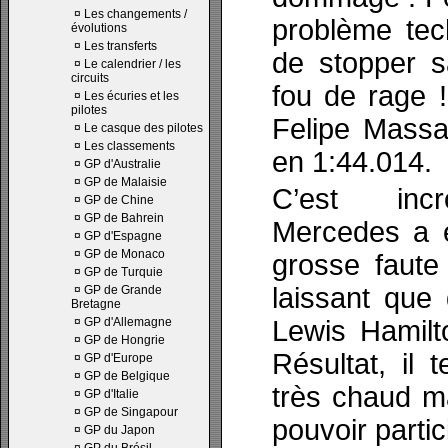
¤
Les changements /
problème tech
évolutions
¤
Les transferts
de stopper s
¤
Le calendrier / les
circuits
fou de rage 
¤
Les écuries et les
pilotes
Felipe Massa
¤
Le casque des pilotes
¤
Les classements
en 1:44.014.
¤
GP d'Australie
¤
GP de Malaisie
C’est incr
¤
GP de Chine
¤
GP de Bahrein
Mercedes a e
¤
GP d'Espagne
¤
GP de Monaco
grosse faute
¤
GP de Turquie
laissant que
¤
GP de Grande
Bretagne
¤
GP d'Allemagne
Lewis Hamilto
¤
GP de Hongrie
Résultat, il 
¤
GP d'Europe
¤
GP de Belgique
très chaud 
¤
GP d'Italie
¤
GP de Singapour
pouvoir partic
¤
GP du Japon