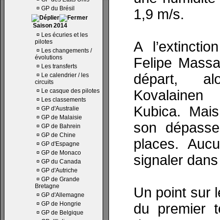
¤
GP du Brésil
1,9 m/s.
Saison 2014
¤
Les écuries et les
pilotes
A l’extincti
¤
Les changements /
évolutions
Felipe Massa
¤
Les transferts
départ, a
¤
Le calendrier / les
circuits
¤
Le casque des pilotes
Kovalainen
¤
Les classements
Kubica. Mais
¤
GP d'Australie
¤
GP de Malaisie
son dépasse
¤
GP de Bahrein
¤
GP de Chine
places. Aucu
¤
GP d'Espagne
¤
GP de Monaco
signaler dans
¤
GP du Canada
¤
GP d'Autriche
¤
GP de Grande
Bretagne
Un point sur l
¤
GP d'Allemagne
¤
GP de Hongrie
du premier t
¤
GP de Belgique