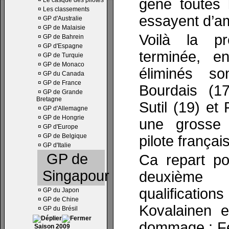
gène toutes 
¤
Le casque des pilotes
¤
Les classements
essayent d’am
¤
GP d'Australie
¤
GP de Malaisie
Voilà la pr
¤
GP de Bahrein
¤
GP d'Espagne
terminée, en
¤
GP de Turquie
¤
GP de Monaco
éliminés so
¤
GP du Canada
¤
GP de France
Bourdais (17
¤
GP de Grande
Bretagne
Sutil (19) et 
¤
GP d'Allemagne
¤
GP de Hongrie
une grosse 
¤
GP d'Europe
¤
GP de Belgique
pilote frança
¤
GP d'Italie
GP de
Ca repart po
Singapour
deuxième
qualificat
¤
GP du Japon
¤
GP de Chine
Kovalainen e
¤
GP du Brésil
dommage : Fe
Saison 2009