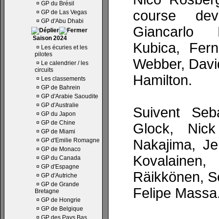
¤
GP du Brésil
course dev
¤
GP de Las Vegas
¤
GP d'Abu Dhabi
Giancarlo F
Saison 2024
Kubica, Fer
¤
Les écuries et les
pilotes
Webber, Davi
¤
Le calendrier / les
circuits
Hamilton.
¤
Les classements
¤
GP de Bahrein
¤
GP d'Arabie Saoudite
¤
GP d'Australie
Suivent Seba
¤
GP du Japon
¤
GP de Chine
Glock, Nick
¤
GP de Miami
¤
GP d'Emilie Romagne
Nakajima, Je
¤
GP de Monaco
Kovalainen, 
¤
GP du Canada
¤
GP d'Espagne
Räikkönen, S
¤
GP d'Autriche
¤
GP de Grande
Felipe Massa
Bretagne
¤
GP de Hongrie
¤
GP de Belgique
¤
GP des Pays Bas