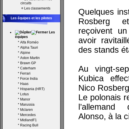
circuits
¤
Les classements
Quelques inst
Les équipes et les pilotes
Rosberg e
reçoivent u
Les
équipes
avoir ravitai
*
Alfa Roméo
des stands ét
*
Alpha Tauri
*
Alpine
*
Aston Martin
*
Brawn GP
Au vingt-sep
*
Caterham
*
Ferrari
Kubica effec
*
Force India
*
Haas
Nico Rosberg
*
Hispania (HRT)
*
Lotus
Le polonais r
*
Manor
l’allemand 
*
Marussia
*
Mclaren
Alonso, à la 
*
Mercedes
*
MidlandF1
*
Racing Bull