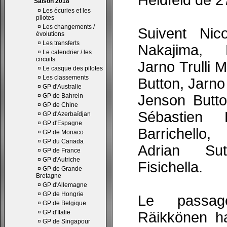
Heidfeld de 27
Saison 2018
¤
Les écuries et les
pilotes
¤
Les changements /
Suivent Nic
évolutions
¤
Les transferts
Nakajima, 
¤
Le calendrier / les
circuits
Jarno Trulli
¤
Le casque des pilotes
¤
Les classements
Button, Jarno
¤
GP d'Australie
¤
GP de Bahrein
Jenson Butto
¤
GP de Chine
Sébastien 
¤
GP d'Azerbaïdjan
¤
GP d'Espagne
Barrichello,
¤
GP de Monaco
¤
GP du Canada
Adrian Sut
¤
GP de France
¤
GP d'Autriche
Fisichella.
¤
GP de Grande
Bretagne
¤
GP d'Allemagne
¤
GP de Hongrie
Le passag
¤
GP de Belgique
¤
GP d'Italie
Räikkönen h
¤
GP de Singapour