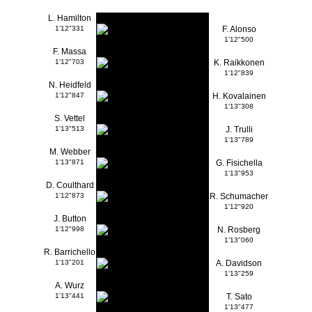
L. Hamilton
1'12"331
F. Alonso
1'12"500
F. Massa
1'12"703
K. Raikkonen
1'12"839
N. Heidfeld
1'12"847
H. Kovalainen
1'13"308
S. Vettel
1'13"513
J. Trulli
1'13"789
M. Webber
1'13"871
G. Fisichella
1'13"953
D. Coulthard
1'12"873
R. Schumacher
1'12"920
J. Button
1'12"998
N. Rosberg
1'13"060
R. Barrichello
1'13"201
A. Davidson
1'13"259
A. Wurz
1'13"441
T. Sato
1'13"477