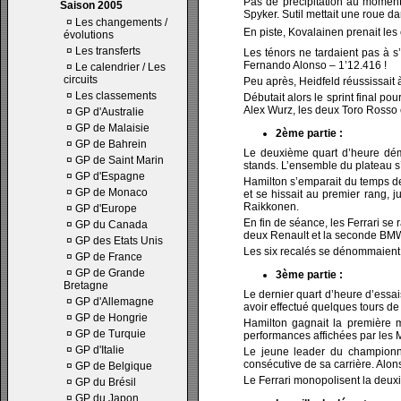
Pas de précipitation au moment 
Saison 2005
Spyker. Sutil mettait une roue da
¤
Les changements /
En piste, Kovalainen prenait les
évolutions
¤
Les transferts
Les ténors ne tardaient pas à s
Fernando Alonso – 1’12.416 !
¤
Le calendrier / Les
circuits
Peu après, Heidfeld réussissait 
¤
Les classements
Débutait alors le sprint final p
Alex Wurz, les deux Toro Rosso e
¤
GP d'Australie
¤
GP de Malaisie
2ème partie :
¤
GP de Bahrein
Le deuxième quart d’heure déma
¤
GP de Saint Marin
stands. L’ensemble du plateau s
¤
GP d'Espagne
Hamilton s’emparait du temps de
¤
GP de Monaco
et se hissait au premier rang, 
Raikkonen.
¤
GP d'Europe
En fin de séance, les Ferrari se
¤
GP du Canada
deux Renault et la seconde BMW
¤
GP des Etats Unis
Les six recalés se dénommaient 
¤
GP de France
¤
GP de Grande
3ème partie :
Bretagne
Le dernier quart d’heure d’essais
¤
GP d'Allemagne
avoir effectué quelques tours de
¤
GP de Hongrie
Hamilton gagnait la première 
¤
GP de Turquie
performances affichées par les 
¤
GP d'Italie
Le jeune leader du championna
consécutive de sa carrière. Alo
¤
GP de Belgique
Le Ferrari monopolisent la deux
¤
GP du Brésil
¤
GP du Japon