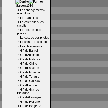
Saison 2010
¤
Les changements /
évolutions
¤
Les transferts
¤
Le calendrier / les
circuits
¤
Les écuries et les
pilotes
¤
Le casque des pilotes
¤
Le salaire des pilotes
¤
Les classements
¤
GP de Bahrein
¤
GP d'Australie
¤
GP de Malaisie
¤
GP de Chine
¤
GP d'Espagne
¤
GP de Monaco
¤
GP de Turquie
¤
GP du Canada
¤
GP d'Europe
¤
GP de Grande
Bretagne
¤
GP d'Allemagne
¤
GP de Hongrie
¤
GP de Belgique