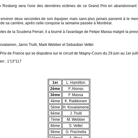
 Rosberg sera l'une des dernières victimes de ce Grand Prix en abandonnant à 4
à environ deux secondes de son équipier, mais sans plus jamais parvenir à le me
 de sa carrière, après celle conquise la semaine passée à Montréal.
otes de la Scuderia Ferrari, il a tourné à l'avantage de Felipe Massa malgré la pr
Kovalainen, Jarno Trulli, Mark Webber et Sebastian Vettel.
rix de France qui se disputera sur le circuit de Magny-Cours du 29 juin au 1er juill
en : 1'13"117
1er
L. Hamilton
2ème
F. Alonso
3ème
F. Massa
4ème
K. Raikkonen
5ème
H. Kovalainene
6ème
J. Trulli
7ème
M. Webber
8ème
S. Vettel
9ème
G. Fisichella