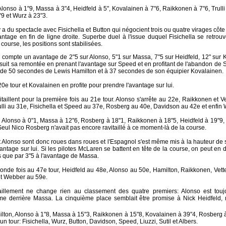
Alonso à 1"9, Massa à 3"4, Heidfeld à 5", Kovalainen à 7"6, Raikkonen à 7"6, Trul
2"9 et Wurz à 23"3.
 y a du spectacle avec Fisichella et Button qui négocient trois ou quatre virages côte à
ntage en fin de ligne droite. Superbe duel à l'issue duquel Fisichella se retro
 course, les positions sont stabilisées.
n compte un avantage de 2"5 sur Alonso, 5"1 sur Massa, 7"5 sur Heidfeld, 12" sur 
suit sa remontée en prenant l'avantage sur Speed et en profitant de l'abandon de Sat
s de 50 secondes de Lewis Hamilton et à 37 secondes de son équipier Kovalainen.
20e tour et Kovalainen en profite pour prendre l'avantage sur lui.
taillent pour la première fois au 21e tour. Alonso s'arrête au 22e, Raikkonen et 
lli au 31e, Fisichella et Speed au 37e, Rosberg au 40e, Davidson au 42e et enfin 
, Alonso à 0"1, Massa à 12"6, Rosberg à 18"1, Raikkonen à 18"5, Heidfeld à 19"9, K
Seul Nico Rosberg n'avait pas encore ravitaillé à ce moment-là de la course.
t Alonso sont donc roues dans roues et l'Espagnol s'est même mis à la hauteur de s
ntage sur lui. Si les pilotes McLaren se battent en tête de la course, on peut en di
s que par 3"5 à l'avantage de Massa.
conde fois au 47e tour, Heidfeld au 48e, Alonso au 50e, Hamilton, Raikkonen, Vett
et Webber au 59e.
illement ne change rien au classement des quatre premiers: Alonso est touj
ème derrière Massa. La cinquième place semblait être promise à Nick Heidfeld,
lton, Alonso à 1"8, Massa à 15"3, Raikkonen à 15"8, Kovalainen à 39"4, Rosberg à 
'un tour: Fisichella, Wurz, Button, Davidson, Speed, Liuzzi, Sutil et Albers.