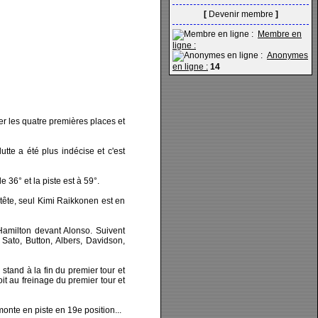
[
Devenir membre
]
Membre en
ligne :
Anonymes
en ligne :
14
r les quatre premières places et
tte a été plus indécise et c'est
 36° et la piste est à 59°.
 tête, seul Kimi Raikkonen est en
 Hamilton devant Alonso. Suivent
 Sato, Button, Albers, Davidson,
tand à la fin du premier tour et
droit au freinage du premier tour et
monte en piste en 19e position...