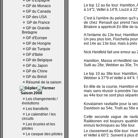
¤
GP d'Espagne
Le top 12 au 6e tour: Hamilton, 
¤
GP de Monaco
à 14"2, Vettel à 14"8, Liuzzi à 2
¤
GP du Canada
¤
GP des USA
C'est à l'arrière du peloton qu'il
¤
GP de France
de chez Renault qui prend l'ava
Briatore a apprécié.En tête de la
¤
GP de Grande
Bretagne
A l'entame du 13e tour, Hamilto
¤
GP d'Europe
Un peu plus loin, Fisichella pour
¤
GP de Hongrie
est 14e au 13e tour, mais à prè
¤
GP de Turquie
Nick Heidfeld fait une erreur au 
¤
GP d'Italie
¤
GP de Belgique
Hamilton, Massa et Heidfeld ravi
Sutil au 28e, Webber au 30e, Tru
¤
GP du Japon
¤
GP de Chine
Le top 10 au 38e tour: Hamilton
¤
GP du Brésil
Webber à 37"9 et Vettel à 44"4. 
¤
Résumé de la saison
En tête de la course, Hamilton e
mais sans réussir à prendre l'ava
Saison 2008
au 44e tour ne sont plus séparé
¤
Les changements /
évolutions
Kovalainen ravitaille pour la se
Davidson au 54e, Trulli au 56e 
¤
Les transferts
¤
Le calendrier / les
Cette seconde vague de ravita
circuits
Raikkonen est toujours quatri
¤
Les écuries et les
ennuis techniques au 56e tour.
pilotes
Le classement au 60e tour: Hami
¤
Le casque des pilotes
et Vettel à 60"2. Suivent à plus d