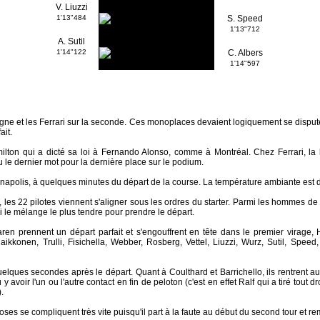
V. Liuzzi
1'13"484
S. Speed
1'13"712
A. Sutil
1'14"122
C. Albers
1'14"597
gne et les Ferrari sur la seconde. Ces monoplaces devaient logiquement se dispute
ait.
ton qui a dicté sa loi à Fernando Alonso, comme à Montréal. Chez Ferrari, la lu
 le dernier mot pour la dernière place sur le podium.
anapolis, à quelques minutes du départ de la course. La température ambiante est de
e, les 22 pilotes viennent s'aligner sous les ordres du starter. Parmi les hommes de
i le mélange le plus tendre pour prendre le départ.
Laren prennent un départ parfait et s'engouffrent en tête dans le premier virage,
ikkonen, Trulli, Fisichella, Webber, Rosberg, Vettel, Liuzzi, Wurz, Sutil, Speed,
ues secondes après le départ. Quant à Coulthard et Barrichello, ils rentrent au s
dû y avoir l'un ou l'autre contact en fin de peloton (c'est en effet Ralf qui a tiré tout 
.
oses se compliquent très vite puisqu'il part à la faute au début du second tour et re