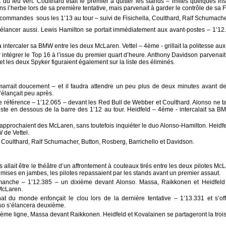
du feu vert. Coulthard était le premier à quitter les stands – imités quelques ins
ns l’herbe lors de sa première tentative, mais parvenait à garder le contrôle de sa F
 commandes  sous les 1’13 au tour – suivi de Fisichella, Coulthard, Ralf Schumach
’élancer aussi. Lewis Hamilton se portait immédiatement aux avant-postes – 1’12.
à intercaler sa BMW entre les deux McLaren. Vettel – 4ème - grillait la politesse au
our intégrer le Top 16 à l’issue du premier quart d’heure. Anthony Davidson parvena
t les deux Spyker figuraient également sur la liste des éliminés.
rrait doucement – et il faudra attendre un peu plus de deux minutes avant de
’élançait peu après.
 référence – 1’12.065 – devant les Red Bull de Webber et Coulthard. Alonso ne ta
juste en dessous de la barre des 1’12 au tour. Heidfeld – 4ème - intercalait sa B
 rapprochaient des McLaren, sans toutefois inquiéter le duo Alonso-Hamilton. Heidfe
 de Vettel.
Coulthard, Ralf Schumacher, Button, Rosberg, Barrichello et Davidson.
 allait être le théâtre d’un affrontement à couteaux tirés entre les deux pilotes Mc
 mises en jambes, les pilotes repassaient par les stands avant un premier assaut.
manche – 1’12.385 – un dixième devant Alonso. Massa, Raikkonen et Heidfeld r
McLaren.
t du monde enfonçait le clou lors de la dernière tentative – 1’13.331 et s’of
nso s’élancera deuxième.
ième ligne, Massa devant Raikkonen. Heidfeld et Kovalainen se partageront la troi