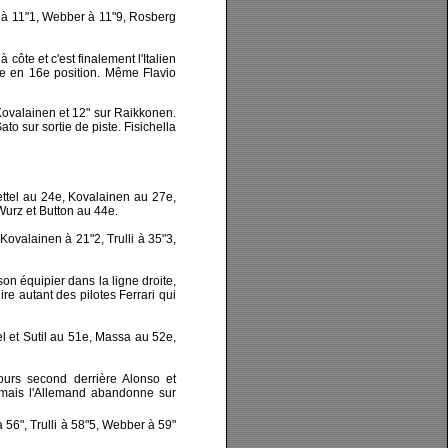
li à 11"1, Webber à 11"9, Rosberg
 côte et c'est finalement l'Italien
uve en 16e position. Même Flavio
Kovalainen et 12" sur Raikkonen.
o sur sortie de piste. Fisichella
Vettel au 24e, Kovalainen au 27e,
Wurz et Button au 44e.
ovalainen à 21"2, Trulli à 35"3,
on équipier dans la ligne droite,
re autant des pilotes Ferrari qui
el et Sutil au 51e, Massa au 52e,
ours second derrière Alonso et
 mais l'Allemand abandonne sur
56", Trulli à 58"5, Webber à 59"