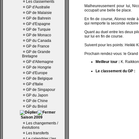
¤
Les classements
Malheureusement pour lui, Nico
¤
GP d'Australie
occupait une belle 6e place.
¤
GP de Malaisie
¤
GP de Bahrein
En fin de course, Alonso reste 
qui remporte la seconde victoire
¤
GP d'Espagne
¤
GP de Turquie
Quant au duel entre les deux pil
¤
GP de Monaco
sur lui en fin de course.
¤
GP du Canada
Suivent pour les points: Heikki 
¤
GP de France
¤
GP de Grande
Prochain rendez-vous: le Grand P
Bretagne
¤
GP d'Allemagne
Meilleur tour :
K. Raikkon
¤
GP de Hongrie
Le classement du GP :
¤
GP d'Europe
¤
GP de Belgique
¤
GP d'Italie
¤
GP de Singapour
¤
GP du Japon
¤
GP de Chine
¤
GP du Brésil
Saison 2009
¤
Les changements /
évolutions
¤
Les transferts
¤
Le calendrier / les