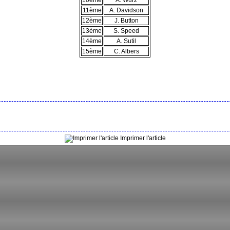
10ème
A. Wurz
11ème
A. Davidson
12ème
J. Button
13ème
S. Speed
14ème
A. Sutil
15ème
C. Albers
Imprimer l'article