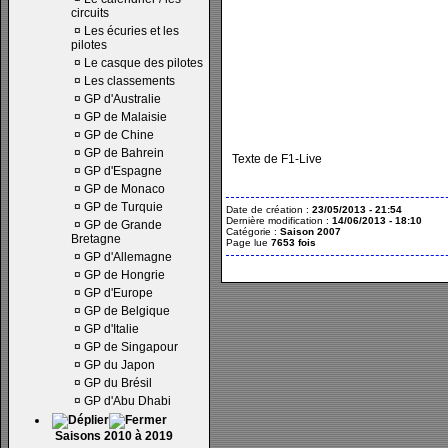
circuits
¤
Les écuries et les
pilotes
¤
Le casque des pilotes
¤
Les classements
¤
GP d'Australie
¤
GP de Malaisie
¤
GP de Chine
¤
GP de Bahrein
Texte de F1-Live
¤
GP d'Espagne
¤
GP de Monaco
¤
GP de Turquie
Date de création :
23/05/2013 - 21:54
Dernière modification :
14/06/2013 - 18:10
¤
GP de Grande
Catégorie :
Saison 2007
Bretagne
Page lue
7653 fois
¤
GP d'Allemagne
¤
GP de Hongrie
¤
GP d'Europe
¤
GP de Belgique
¤
GP d'Italie
¤
GP de Singapour
¤
GP du Japon
¤
GP du Brésil
¤
GP d'Abu Dhabi
Saisons 2010 à 2019