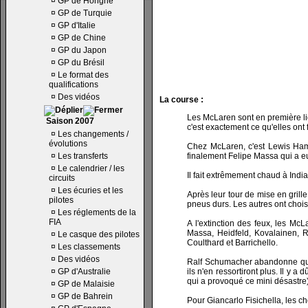
¤
GP de Hongrie
¤
GP de Turquie
¤
GP d'Italie
¤
GP de Chine
¤
GP du Japon
¤
GP du Brésil
¤
Le format des
qualifications
¤
Des vidéos
La course :
Les McLaren sont en première li
Saison 2007
c'est exactement ce qu'elles ont f
¤
Les changements /
évolutions
Chez McLaren, c'est Lewis Hamil
¤
Les transferts
finalement Felipe Massa qui a eu
¤
Le calendrier / les
Il fait extrêmement chaud à Indi
circuits
¤
Les écuries et les
Après leur tour de mise en grill
pilotes
pneus durs. Les autres ont chois
¤
Les réglements de la
FIA
A l'extinction des feux, les Mc
Massa, Heidfeld, Kovalainen, Ra
¤
Le casque des pilotes
Coulthard et Barrichello.
¤
Les classements
¤
Des vidéos
Ralf Schumacher abandonne quelq
¤
GP d'Australie
ils n'en ressortiront plus. Il y a 
qui a provoqué ce mini désastre)
¤
GP de Malaisie
¤
GP de Bahrein
Pour Giancarlo Fisichella, les ch