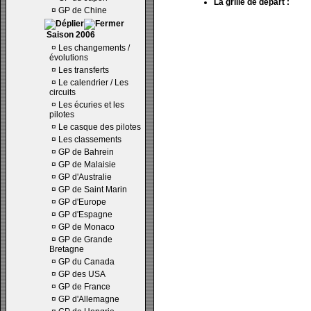
La grille de départ :
¤
GP de Chine
Saison 2006
¤
Les changements /
évolutions
¤
Les transferts
¤
Le calendrier / Les
circuits
¤
Les écuries et les
pilotes
¤
Le casque des pilotes
¤
Les classements
¤
GP de Bahrein
¤
GP de Malaisie
¤
GP d'Australie
¤
GP de Saint Marin
¤
GP d'Europe
¤
GP d'Espagne
¤
GP de Monaco
¤
GP de Grande
Bretagne
¤
GP du Canada
¤
GP des USA
¤
GP de France
¤
GP d'Allemagne