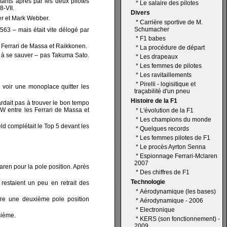
tants après par les deux pilotes
*
Le salaire des pilotes
8-VII.
Divers
er et Mark Webber.
*
Carrière sportive de M.
Schumacher
563 – mais était vite délogé par
*
F1 babes
x Ferrari de Massa et Raikkonen.
*
La procédure de départ
it à se sauver – pas Takuma Sato.
*
Les drapeaux
*
Les femmes de pilotes
*
Les ravitaillements
*
Pirelli - logisitique et
 voir une monoplace quitter les
traçabilité d'un pneu
Histoire de la F1
rdait pas à trouver le bon tempo
MW entre les Ferrari de Massa et
*
L'évolution de la F1
*
Les champions du monde
ld complétait le Top 5 devant les
*
Quelques records
*
Les femmes pilotes de F1
*
Le procès Ayrton Senna
*
Espionnage Ferrari-Mclaren
2007
Laren pour la pole position. Après
*
Des chiffres de F1
Technologie
estaient un peu en retrait des
*
Aérodynamique (les bases)
fre une deuxième pole position
*
Aérodynamique - 2006
*
Electronique
sième.
*
KERS (son fonctionnement) -
2009