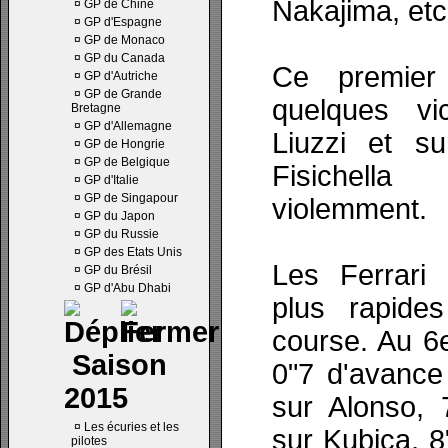
Nakajima, etc
¤
GP de Chine
¤
GP d'Espagne
¤
GP de Monaco
¤
GP du Canada
Ce premier
¤
GP d'Autriche
¤
GP de Grande
quelques vic
Bretagne
¤
GP d'Allemagne
Liuzzi et s
¤
GP de Hongrie
¤
GP de Belgique
Fisichella
¤
GP d'Italie
¤
GP de Singapour
violemment.
¤
GP du Japon
¤
GP du Russie
¤
GP des Etats Unis
Les Ferrari 
¤
GP du Brésil
¤
GP d'Abu Dhabi
plus rapid
course. Au 6
Saison
0"7 d'avance
2015
sur Alonso, 
¤
Les écuries et les
sur Kubica, 8
pilotes