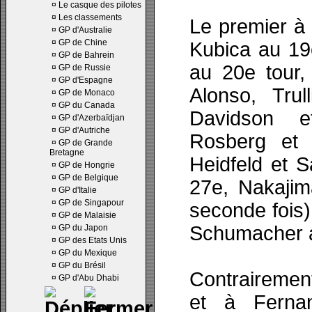
¤
Le casque des pilotes
¤
Les classements
Le premier à r
¤
GP d'Australie
¤
GP de Chine
Kubica au 19e
¤
GP de Bahrein
au 20e tour,
¤
GP de Russie
¤
GP d'Espagne
Alonso, Trull
¤
GP de Monaco
¤
GP du Canada
Davidson e
¤
GP d'Azerbaïdjan
¤
GP d'Autriche
Rosberg et 
¤
GP de Grande
Bretagne
Heidfeld et S
¤
GP de Hongrie
¤
GP de Belgique
27e, Nakajim
¤
GP d'Italie
¤
GP de Singapour
seconde fois)
¤
GP de Malaisie
Schumacher a
¤
GP du Japon
¤
GP des Etats Unis
¤
GP du Mexique
¤
GP du Brésil
Contrairement
¤
GP d'Abu Dhabi
et à Ferna