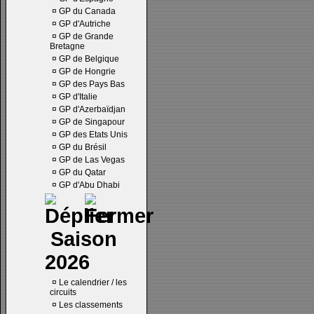
¤
GP du Canada
¤
GP d'Autriche
¤
GP de Grande
Bretagne
¤
GP de Belgique
¤
GP de Hongrie
¤
GP des Pays Bas
¤
GP d'Italie
¤
GP d'Azerbaïdjan
¤
GP de Singapour
¤
GP des Etats Unis
¤
GP du Brésil
¤
GP de Las Vegas
¤
GP du Qatar
¤
GP d'Abu Dhabi
Saison
2026
¤
Le calendrier / les
circuits
¤
Les classements