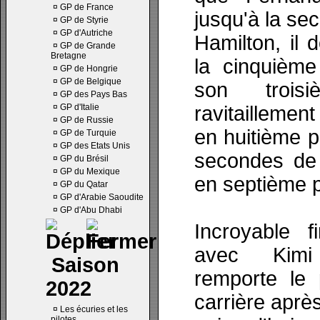
¤
GP de France
jusqu'à la se
¤
GP de Styrie
¤
GP d'Autriche
Hamilton, il 
¤
GP de Grande
Bretagne
la cinquième
¤
GP de Hongrie
¤
GP de Belgique
son trois
¤
GP des Pays Bas
¤
GP d'Italie
ravitaillemen
¤
GP de Russie
en huitième p
¤
GP de Turquie
¤
GP des Etats Unis
secondes de 
¤
GP du Brésil
¤
GP du Mexique
en septième p
¤
GP du Qatar
¤
GP d'Arabie Saoudite
¤
GP d'Abu Dhabi
Incroyable 
avec Kimi
Saison
remporte le 
2022
carrière aprè
¤
Les écuries et les
pilotes