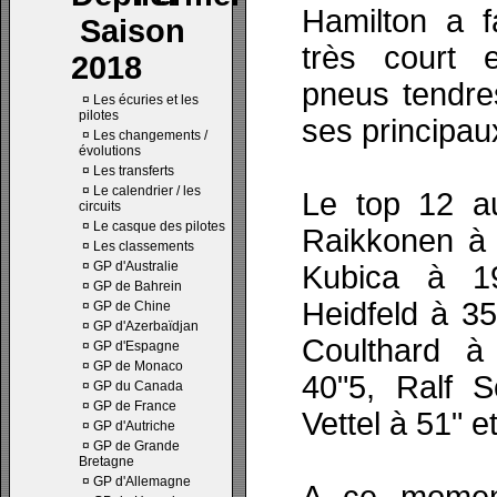
Hamilton a fa
Saison
très court
2018
pneus tendre
¤
Les écuries et les
pilotes
ses principau
¤
Les changements /
évolutions
¤
Les transferts
¤
Le calendrier / les
Le top 12 a
circuits
¤
Le casque des pilotes
Raikkonen à 
¤
Les classements
¤
GP d'Australie
Kubica à 19
¤
GP de Bahrein
Heidfeld à 3
¤
GP de Chine
¤
GP d'Azerbaïdjan
Coulthard à
¤
GP d'Espagne
¤
GP de Monaco
40"5, Ralf 
¤
GP du Canada
¤
GP de France
Vettel à 51" e
¤
GP d'Autriche
¤
GP de Grande
Bretagne
¤
GP d'Allemagne