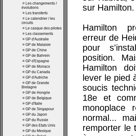
¤
Les changements /
sur Hamilton.
évolutions
¤
Les transferts
¤
Le calendrier / les
circuits
Hamilton pr
¤
Le casque des pilotes
¤
Les classements
erreur de Hei
¤
GP d'Australie
¤
GP de Malaisie
pour s'inst
¤
GP de Chine
position. Ma
¤
GP de Bahrein
¤
GP d'Espagne
Hamilton do
¤
GP de Monaco
¤
GP du Canada
lever le pied
¤
GP d'Autriche
¤
GP de Grande
soucis techni
Bretagne
¤
GP de Hongrie
18e et com
¤
GP de Belgique
¤
GP d'Italie
monoplace r
¤
GP de Singapour
¤
GP du Japon
normal... m
¤
GP du Russie
remporter le t
¤
GP des Etats Unis
¤
GP du Mexique