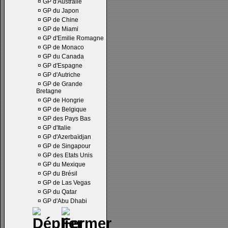
¤
GP d'Australie
¤
GP du Japon
¤
GP de Chine
¤
GP de Miami
¤
GP d'Emilie Romagne
¤
GP de Monaco
¤
GP du Canada
¤
GP d'Espagne
¤
GP d'Autriche
¤
GP de Grande
Bretagne
¤
GP de Hongrie
¤
GP de Belgique
¤
GP des Pays Bas
¤
GP d'Italie
¤
GP d'Azerbaïdjan
¤
GP de Singapour
¤
GP des Etats Unis
¤
GP du Mexique
¤
GP du Brésil
¤
GP de Las Vegas
¤
GP du Qatar
¤
GP d'Abu Dhabi