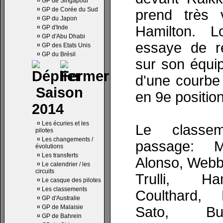
¤
GP de Singapour
¤
GP de Corée du Sud
prend très v
¤
GP du Japon
Hamilton. L
¤
GP d'Inde
¤
GP d'Abu Dhabi
essaye de re
¤
GP des Etats Unis
¤
GP du Brésil
sur son équipi
d'une courbe
Saison
en 9e position
2014
¤
Les écuries et les
Le classe
pilotes
¤
Les changements /
passage: M
évolutions
¤
Les transferts
Alonso, Webbe
¤
Le calendrier / les
circuits
Trulli, Ha
¤
Le casque des pilotes
¤
Les classements
Coulthard, B
¤
GP d'Australie
¤
GP de Malaisie
Sato, Butt
¤
GP de Bahrein