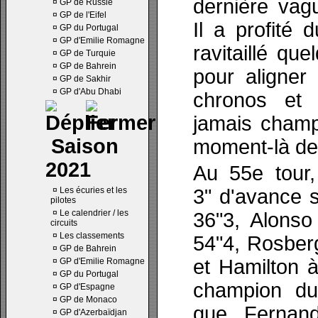
dernière vagu
¤
GP de Russie
¤
GP de l'Eifel
Il a profité
¤
GP du Portugal
¤
GP d'Emilie Romagne
ravitaillé que
¤
GP de Turquie
¤
GP de Bahrein
pour aligner
¤
GP de Sakhir
¤
GP d'Abu Dhabi
chronos et 
jamais cham
Saison
moment-là de 
2021
Au 55e tour
¤
Les écuries et les
3" d'avance 
pilotes
¤
Le calendrier / les
36"3, Alonso
circuits
¤
Les classements
54"4, Rosberg
¤
GP de Bahrein
et Hamilton 
¤
GP d'Emilie Romagne
¤
GP du Portugal
champion du 
¤
GP d'Espagne
¤
GP de Monaco
que Fernan
¤
GP d'Azerbaïdjan