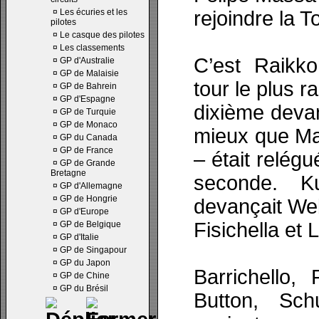
¤
Les écuries et les
rejoindre la T
pilotes
¤
Le casque des pilotes
¤
Les classements
C’est Raikko
¤
GP d'Australie
¤
GP de Malaisie
tour le plus r
¤
GP de Bahrein
¤
GP d'Espagne
dixième deva
¤
GP de Turquie
¤
GP de Monaco
mieux que Ma
¤
GP du Canada
¤
GP de France
– était relég
¤
GP de Grande
Bretagne
seconde. 
¤
GP d'Allemagne
¤
GP de Hongrie
devançait Webb
¤
GP d'Europe
Fisichella et L
¤
GP de Belgique
¤
GP d'Italie
¤
GP de Singapour
¤
GP du Japon
Barrichello,
¤
GP de Chine
¤
GP du Brésil
Button, Sch