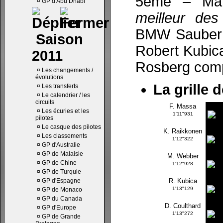
5ème – Mar
¤
GP d'Abu Dhabi
meilleur des
BMW Sauber d
Saison
Robert Kubica.
2011
Rosberg compl
¤
Les changements /
évolutions
La grille 
¤
Les transferts
¤
Le calendrier / les
circuits
F. Massa
¤
Les écuries et les
1'11"931
pilotes
¤
Le casque des pilotes
K. Raikkonen
¤
Les classements
1'12"322
¤
GP d'Australie
¤
GP de Malaisie
M. Webber
¤
GP de Chine
1'12"928
¤
GP de Turquie
¤
GP d'Espagne
R. Kubica
1'13"129
¤
GP de Monaco
¤
GP du Canada
D. Coulthard
¤
GP d'Europe
1'13"272
¤
GP de Grande