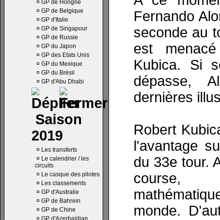
A ce moment
¤
GP de Hongrie
¤
GP de Belgique
Fernando Alo
¤
GP d'Italie
seconde au to
¤
GP de Singapour
¤
GP de Russie
est menac
¤
GP du Japon
¤
GP des Etats Unis
Kubica. Si s
¤
GP du Mexique
¤
GP du Brésil
dépasse, A
¤
GP d'Abu Dhabi
dernières illus
Saison
Robert Kubic
2019
l'avantage s
¤
Les transferts
du 33e tour. 
¤
Le calendrier / les
circuits
course, 
¤
Le casque des pilotes
¤
Les classements
mathématiqu
¤
GP d'Australie
¤
GP de Bahrein
monde. D'aut
¤
GP de Chine
¤
GP d'Azerbaïdjan