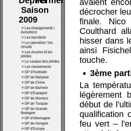
avaient enco
Saison
décrocher leur
2009
finale. Nic
¤
Les changements /
Coulthard al
évolutions
¤
Les transferts
hisser dans l
¤
Le calendrier / les
circuits
ainsi Fisiche
¤
Les écuries et les
pilotes
touche.
¤
Le casque des pilotes
¤
Les classements
3ème parti
¤
GP d'Australie
¤
GP de Malaisie
¤
GP de Chine
La températu
¤
GP de Bahrein
légèrement 
¤
GP d'Espagne
¤
GP de Monaco
début de l’ul
¤
GP de Turquie
¤
GP de Grande
qualificatio
Bretagne
¤
GP d'Allemagne
feu vert – l’
¤
GP de Hongrie
¤
GP d'Europe