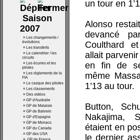
un tour en 1’
Saison
Alonso restai
2007
devancé pa
¤
Les changements /
évolutions
Coulthard et
¤
Les transferts
allait parveni
¤
Le calendrier / les
circuits
en fin de sé
¤
Les écuries et les
pilotes
même Massa 
¤
Les réglements de la
FIA
¤
Le casque des pilotes
1’13 au tour.
¤
Les classements
¤
Des vidéos
¤
GP d'Australie
Button, Sch
¤
GP de Malaisie
¤
GP de Bahrein
Nakajima, 
¤
GP d'Espagne
¤
GP de Monaco
étaient en pos
¤
GP du Canada
¤
GP des USA
le dernier as
¤
GP de France