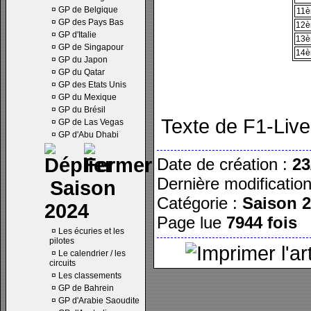
¤
GP de Belgique
11
¤
GP des Pays Bas
12
¤
GP d'Italie
13
¤
GP de Singapour
14
¤
GP du Japon
¤
GP du Qatar
¤
GP des Etats Unis
¤
GP du Mexique
¤
GP du Brésil
Texte de F1-Live
¤
GP de Las Vegas
¤
GP d'Abu Dhabi
Date de création :
23
Dernière modificatio
Saison
Catégorie :
Saison 
2024
Page lue
7944 fois
¤
Les écuries et les
pilotes
¤
Le calendrier / les
circuits
¤
Les classements
¤
GP de Bahrein
¤
GP d'Arabie Saoudite