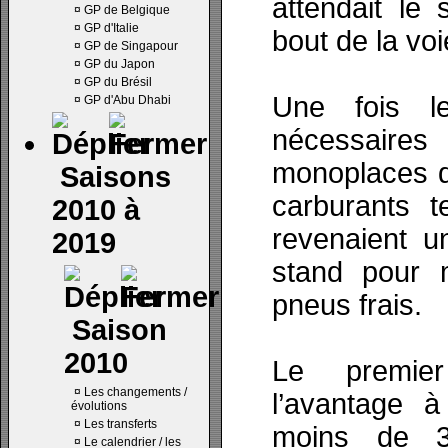
attendait le
¤
GP de Belgique
¤
GP d'Italie
bout de la vo
¤
GP de Singapour
¤
GP du Japon
¤
GP du Brésil
Une fois l
¤
GP d'Abu Dhabi
nécessaires
monoplaces d
Saisons
carburants t
2010 à
revenaient u
2019
stand pour 
pneus frais.
Saison
2010
Le premier
¤
Les changements /
l’avantage
évolutions
¤
Les transferts
moins de 3
¤
Le calendrier / les