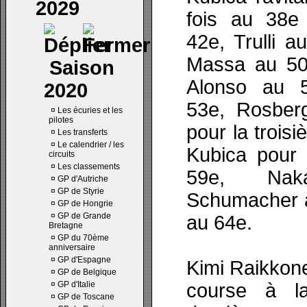
2029
fois au 38e 
42e, Trulli 
Massa au 50e
Saison
Alonso au 
2020
53e, Rosber
¤
Les écuries et les
pilotes
pour la troisi
¤
Les transferts
¤
Le calendrier / les
Kubica pour 
circuits
¤
Les classements
59e, Nak
¤
GP d'Autriche
¤
GP de Styrie
Schumacher au
¤
GP de Hongrie
¤
GP de Grande
au 64e.
Bretagne
¤
GP du 70ème
anniversaire
¤
GP d'Espagne
Kimi Raikkonen
¤
GP de Belgique
¤
GP d'Italie
course à l
¤
GP de Toscane