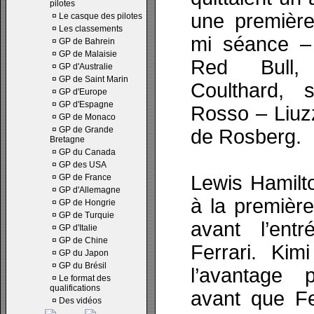
pilotes
une première
¤
Le casque des pilotes
¤
Les classements
mi séance – 
¤
GP de Bahrein
¤
GP de Malaisie
Red Bull,
¤
GP d'Australie
¤
GP de Saint Marin
Coulthard, 
¤
GP d'Europe
¤
GP d'Espagne
Rosso – Liuzz
¤
GP de Monaco
¤
GP de Grande
de Rosberg.
Bretagne
¤
GP du Canada
¤
GP des USA
Lewis Hamilto
¤
GP de France
¤
GP d'Allemagne
à la premièr
¤
GP de Hongrie
¤
GP de Turquie
avant l’en
¤
GP d'Italie
¤
GP de Chine
Ferrari. Kim
¤
GP du Japon
¤
GP du Brésil
l’avantage 
¤
Le format des
qualifications
avant que F
¤
Des vidéos