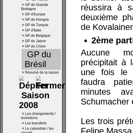
¤
GP de Grande
réussira à 
Bretagne
¤
GP d'Europe
deuxième ph
¤
GP de Hongrie
de Kovalainen
¤
GP de Turquie
¤
GP d'Italie
¤
GP de Belgique
2ème parti
¤
GP du Japon
¤
GP de Chine
Aucune m
GP du
précipitait à
Brésil
une fois le 
¤
Résumé de la saison
faudra pati
minutes av
Saison
Schumacher ou
2008
¤
Les changements /
évolutions
Les trois prét
¤
Les transferts
Felipe Massa 
¤
Le calendrier / les
circuits