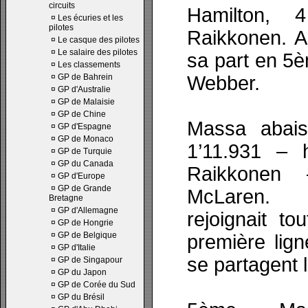
circuits
Hamilton,
¤
Les écuries et les
pilotes
Raikkonen. A
¤
Le casque des pilotes
¤
Le salaire des pilotes
sa part en 5è
¤
Les classements
¤
GP de Bahrein
Webber.
¤
GP d'Australie
¤
GP de Malaisie
¤
GP de Chine
Massa abais
¤
GP d'Espagne
¤
GP de Monaco
1’11.931 – 
¤
GP de Turquie
¤
GP du Canada
Raikkonen
¤
GP d'Europe
¤
GP de Grande
McLaren. 
Bretagne
¤
GP d'Allemagne
rejoignait to
¤
GP de Hongrie
¤
GP de Belgique
première lig
¤
GP d'Italie
se partagent 
¤
GP de Singapour
¤
GP du Japon
¤
GP de Corée du Sud
¤
GP du Brésil