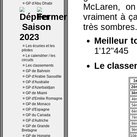
¤
GP d'Abu Dhabi
McLaren, on 
vraiment à ça
Saison
très sombres.
2023
Meilleur t
¤
Les écuries et les
1'12"445
pilotes
¤
Le calendrier / les
circuits
Le classe
¤
Les classements
¤
GP de Bahrein
¤
GP d'Arabie Saoudite
1
¤
GP d'Australie
2è
¤
GP d'Azerbaïdjan
¤
GP de Miami
3è
¤
GP d'Emilie Romagne
4è
¤
GP de Monaco
5è
¤
GP d'Espagne
6è
¤
GP du Canada
7è
¤
GP d'Autriche
8è
¤
GP de Grande
9è
Bretagne
¤
GP de Hongrie
10