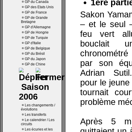
1ère partie
¤
GP du Canada
¤
GP des Etats Unis
Sakon Yamamo
¤
GP de France
¤
GP de Grande
– et le seul 
Bretagne
¤
GP d'Allemagne
feu vert al
¤
GP de Hongrie
¤
GP de Turquie
bouclait 
¤
GP d'Italie
¤
GP de Belgique
chronométré 
¤
GP du Brésil
¤
GP du Japon
par son équ
¤
GP de Chine
Adrian Suti
pour le jeune
Saison
tournait cou
2006
problème méc
¤
Les changements /
évolutions
¤
Les transferts
Après 5 min
¤
Le calendrier / Les
circuits
quittaient un
¤
Les écuries et les