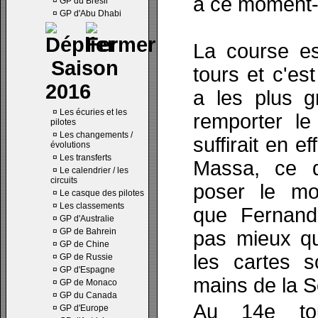
à ce moment-l
¤
GP du Brésil
¤
GP d'Abu Dhabi
La course es
Saison
tours et c'es
2016
a les plus 
¤
Les écuries et les
remporter le 
pilotes
¤
Les changements /
suffirait en e
évolutions
¤
Les transferts
Massa, ce q
¤
Le calendrier / les
circuits
poser le mo
¤
Le casque des pilotes
¤
Les classements
que Fernand
¤
GP d'Australie
¤
GP de Bahrein
pas mieux qu
¤
GP de Chine
les cartes s
¤
GP de Russie
¤
GP d'Espagne
mains de la S
¤
GP de Monaco
¤
GP du Canada
Au 14e tou
¤
GP d'Europe