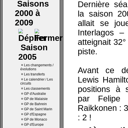
Saisons
Dernière séa
2000 à
la saison 20
2009
allait se jo
Interlagos –
atteignait 32°
Saison
piste.
2005
¤
Les changements /
Avant ce der
évolutions
¤
Les transferts
Lewis Hamilto
¤
Le calendrier / Les
circuits
positions à 
¤
Les classements
¤
GP d'Australie
par Felipe
¤
GP de Malaisie
¤
GP de Bahrein
Raikkonen : 
¤
GP de Saint Marin
¤
GP d'Espagne
: 2 !
¤
GP de Monaco
¤
GP d'Europe