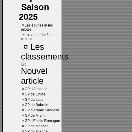
Saison
2025
¤
Les écuries et les
pilotes
¤
Le calendrier / les
circuits
¤
Les
classements
¤
GP d'Australie
¤
GP de Chine
¤
GP du Japon
¤
GP de Bahrein
¤
GP d'Arabie Saoudite
¤
GP de Miami
¤
GP d'Emilie Romagne
¤
GP de Monaco
¤
GP d'Espagne