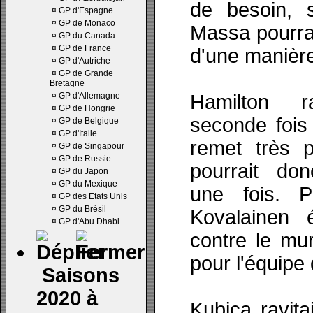
de besoin, s
¤
GP d'Espagne
¤
GP de Monaco
Massa pourrait 
¤
GP du Canada
¤
GP de France
d'une manière
¤
GP d'Autriche
¤
GP de Grande
Bretagne
¤
GP d'Allemagne
Hamilton r
¤
GP de Hongrie
seconde fois
¤
GP de Belgique
¤
GP d'Italie
remet très p
¤
GP de Singapour
¤
GP de Russie
pourrait don
¤
GP du Japon
¤
GP du Mexique
une fois. 
¤
GP des Etats Unis
¤
GP du Brésil
Kovalainen 
¤
GP d'Abu Dhabi
contre le mu
pour l'équipe 
Saisons
2020 à
Kubica ravita