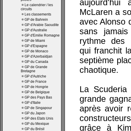
aujourd'hui 
¤
Le calendrier / les
circuits
McLaren a so
¤
Les classements
avec Alonso q
¤
GP de Bahrein
¤
GP d'Arabie Saoudite
sans jamais
¤
GP d'Australie
¤
GP d'Emilie Romagne
rythme des F
¤
GP de Miami
¤
GP d'Espagne
qui franchit l
¤
GP de Monaco
¤
GP d'Azerbaïdjan
septième pla
¤
GP du Canada
¤
GP de Grande
chaotique.
Bretagne
¤
GP d'Autriche
¤
GP de France
La Scuderia 
¤
GP de Hongrie
¤
GP de Belgique
grande gagna
¤
GP des Pays Bas
¤
GP d'Italie
après avoir r
¤
GP de Singapour
¤
GP du Japon
constructeurs
¤
GP des Etats Unis
¤
GP du Mexique
grâce à Kim
¤
GP du Brésil