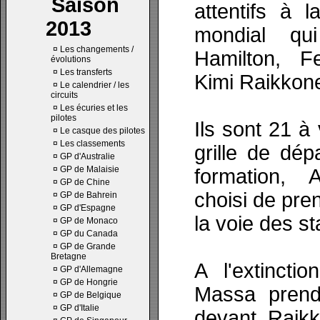
Saison
attentifs à l
2013
mondial qu
¤
Les changements /
Hamilton, F
évolutions
¤
Les transferts
Kimi Raikkon
¤
Le calendrier / les
circuits
¤
Les écuries et les
pilotes
Ils sont 21 à 
¤
Le casque des pilotes
¤
Les classements
grille de dép
¤
GP d'Australie
¤
GP de Malaisie
formation, 
¤
GP de Chine
choisi de pre
¤
GP de Bahrein
¤
GP d'Espagne
la voie des s
¤
GP de Monaco
¤
GP du Canada
¤
GP de Grande
Bretagne
A l'extincti
¤
GP d'Allemagne
¤
GP de Hongrie
Massa prend 
¤
GP de Belgique
¤
GP d'Italie
devant Raikk