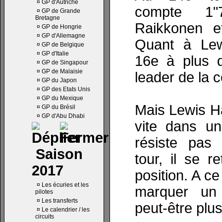
¤
GP d'Autriche
compte 1"
¤
GP de Grande
Bretagne
Raikkonen e
¤
GP de Hongrie
¤
GP d'Allemagne
Quant à Lewi
¤
GP de Belgique
¤
GP d'Italie
16e à plus 
¤
GP de Singapour
¤
GP de Malaisie
leader de la 
¤
GP du Japon
¤
GP des Etats Unis
¤
GP du Mexique
Mais Lewis H
¤
GP du Brésil
¤
GP d'Abu Dhabi
vite dans un
résiste pas
Saison
tour, il se 
2017
position. A ce
¤
Les écuries et les
marquer un 
pilotes
¤
Les transferts
peut-être plus
¤
Le calendrier / les
circuits