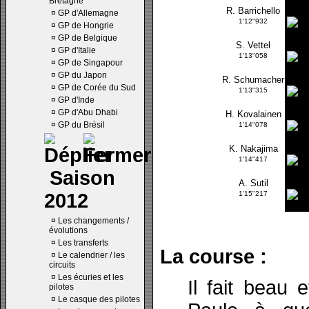
Bretagne
R. Barrichello
¤
GP d'Allemagne
1'12"932
¤
GP de Hongrie
¤
GP de Belgique
S. Vettel
¤
GP d'Italie
1'13"058
¤
GP de Singapour
¤
GP du Japon
R. Schumacher
¤
GP de Corée du Sud
1'13"315
¤
GP d'Inde
¤
GP d'Abu Dhabi
H. Kovalainen
¤
GP du Brésil
1'14"078
K. Nakajima
1'14"417
Saison
A. Sutil
2012
1'15"217
¤
Les changements /
évolutions
¤
Les transferts
La course :
¤
Le calendrier / les
circuits
¤
Les écuries et les
Il fait beau
pilotes
¤
Le casque des pilotes