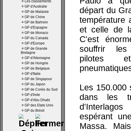
Paulo à qu
¤
Les classements
¤
GP d'Australie
départ du Gra
¤
GP de Malaisie
¤
GP de Chine
température 
¤
GP de Bahrein
et celle de 
¤
GP d'Espagne
¤
GP de Monaco
C'est énorm
¤
GP du Canada
¤
GP d'Europe
souffrir le
¤
GP de Grande
Bretagne
pilotes 
¤
GP d'Allemagne
¤
GP de Hongrie
pneumatiques
¤
GP de Belgique
¤
GP d'Italie
¤
GP de Singapour
¤
GP du Japon
Les 150.000 s
¤
GP de Corée du Sud
dans les tr
¤
GP d'Inde
¤
GP d'Abu Dhabi
d'Interlag
¤
GP des Etats Unis
¤
GP du Brésil
espérant une
Massa. Mais