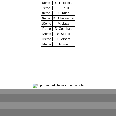
6ème
G. Fisichella
7ème
J. Trulli
8ème
C. Klien
9ème
R. Schumacher
10ème
V. Liuzzi
11ème
D. Coulthard
12ème
S. Speed
13ème
C. Albers
14ème
T. Monteiro
Imprimer l'article