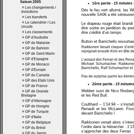
Saison 2005
1ère partie -
15 minutes
¤
Les changements /
Dès le feu vert allumé, les W
évolutions
nouvelle SA06 a été sérieuse
¤
Les transferts
¤
Le calendrier / Les
Le drapeau rouge était brandi
circuits
être sortie en perdition du pr
¤
Les classements
être crédité d’un temps.
¤
GP d'Australie
Button et Barrichello ressortai
¤
GP de Malaisie
Raikkonen faisait claquer d’ent
¤
GP de Bahrein
rejoignait ensuite Kimi en tête 
¤
GP de Saint Marin
¤
GP d'Espagne
L’assaut des Ferrari et des Ren
Michael Schumacher. Raikkonen 
¤
GP de Monaco
Barrichello, Ralf Schumacher et 
¤
GP d'Europe
¤
GP du Canada
Pas de surprise parmi les éliminé
¤
GP des Etats Unis
2ème partie -
15 minute
¤
GP de France
Webber suivi de Nico Rosberg 
¤
GP de Grande
et les Red Bull.
Bretagne
¤
GP d'Allemagne
Coulthard – 1’14.94 – s’insta
¤
GP de Hongrie
Renault et les McLaren. Fis
¤
GP de Turquie
devant Barrichello !
¤
GP d'Italie
Raikkonen venait alors s’inte
¤
GP de Belgique
l’ordre dans la hiérarchie : 1
¤
GP du Brésil
s’approcher des deux Ferrari.
¤
GP du Japon