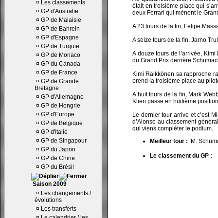
¤
Les classements
était en troisième place qui s’a
¤
GP d'Australie
deux Ferrari qui mènent le Gran
¤
GP de Malaisie
A 23 tours de la fin, Felipe Mass
¤
GP de Bahrein
¤
GP d'Espagne
A seize tours de la fin, Jarno Tru
¤
GP de Turquie
A douze tours de l’arrivée, Kimi
¤
GP de Monaco
du Grand Prix derrière Schumac
¤
GP du Canada
¤
GP de France
Kimi Räikkönen sa rapproche rapi
prend la troisième place au pilot
¤
GP de Grande
Bretagne
A huit tours de la fin, Mark Web
¤
GP d'Allemagne
Klien passe en huitième position 
¤
GP de Hongrie
¤
GP d'Europe
Le dernier tour arrive et c’est
d’Alonso au classement général.
¤
GP de Belgique
qui viens compléter le podium.
¤
GP d'Italie
¤
GP de Singapour
Meilleur tour :
M. Schumac
¤
GP du Japon
Le classement du GP :
¤
GP de Chine
¤
GP du Brésil
Saison 2009
¤
Les changements /
évolutions
¤
Les transferts
¤
Le calendrier / les