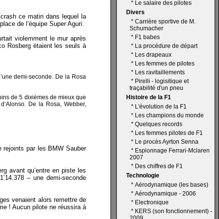
*
Le salaire des pilotes
Divers
 crash ce matin dans lequel la
*
Carrière sportive de M.
ace de l’équipe Super Aguri.
Schumacher
*
F1 babes
urtait violemment le mur après
ico Rosberg étaient les seuls à
*
La procédure de départ
*
Les drapeaux
*
Les femmes de pilotes
*
Les ravitaillements
s d’une demi-seconde. De la Rosa
*
Pirelli - logisitique et
traçabilité d'un pneu
moins de 5 dixièmes de mieux que
Histoire de la F1
t d’Alonso. De la Rosa, Webber,
*
L'évolution de la F1
*
Les champions du monde
*
Quelques records
*
Les femmes pilotes de F1
*
Le procès Ayrton Senna
te rejoints par les BMW Sauber
*
Espionnage Ferrari-Mclaren
2007
*
Des chiffres de F1
rg avant qu’entre en piste les
Technologie
 1’14.378 – une demi-seconde
*
Aérodynamique (les bases)
*
Aérodynamique - 2006
ges venaient alors remettre de
*
Electronique
me ! Aucun pilote ne réussira à
*
KERS (son fonctionnement) -
2009