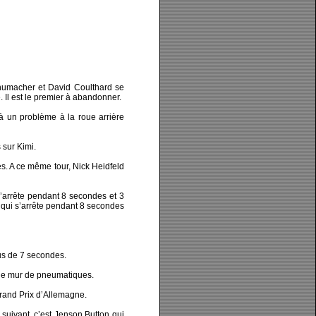
Schumacher et David Coulthard se
 Il est le premier à abandonner.
 à un problème à la roue arrière
 sur Kimi.
es. A ce même tour, Nick Heidfeld
’arrête pendant 8 secondes et 3
r qui s’arrête pendant 8 secondes
lus de 7 secondes.
 le mur de pneumatiques.
Grand Prix d’Allemagne.
 suivant, c’est Jenson Button qui