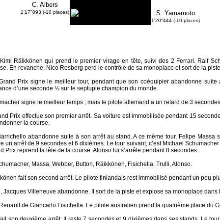
C. Albers
1'17"093 (-10 places)
S. Yamamoto
1'20"444 (-10 places)
Kimi Räikkönen qui prend le premier virage en tête, suivi des 2 Ferrari. Ralf 
se. En revanche, Nico Rosberg perd le contrôle de sa monoplace et sort de la piste.
 Grand Prix signe le meilleur tour, pendant que son coéquipier abandonne suite
vance d’une seconde ½ sur le septuple champion du monde.
acher signe le meilleur temps ; mais le pilote allemand a un retard de 3 secondes
and Prix effectue son premier arrêt. Sa voiture est immobilisée pendant 15 second
ndonner la course.
arrichello abandonne suite à son arrêt au stand. A ce même tour, Felipe Massa s
aire un arrêt de 9 secondes et 6 dixièmes. Le tour suivant, c’est Michael Schumache
d Prix reprend la tête de la course. Alonso lui s’arrête pendant 8 secondes.
chumacher, Massa, Webber, Button, Räikkönen, Fisichella, Trulli, Alonso.
kkönen fait son second arrêt. Le pilote finlandais rest immobilisé pendant un peu p
e, Jacques Villeneuve abandonne. Il sort de la piste et explose sa monoplace dans
enault de Giancarlo Fisichella. Le pilote australien prend la quatrième place du 
fait son deuxième arrêt. Il reste 7 secondes et 9 dixièmes dans ses stands. Le tour