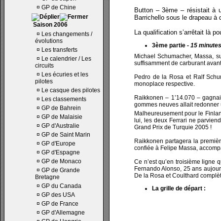
¤
GP de Chine
Button – 3ème – résistait à 
Barrichello sous le drapeau à
Saison 2006
La qualification s’arrêtait là 
¤
Les changements /
évolutions
3ème partie -
15
minute
¤
Les transferts
Michael Schumacher, Massa, sui
¤
Le calendrier / Les
suffisamment de carburant avant
circuits
¤
Les écuries et les
Pedro de la Rosa et Ralf Schum
pilotes
monoplace respective.
¤
Le casque des pilotes
Raikkonen – 1’14.070 – gagnai
¤
Les classements
gommes neuves allait redonner u
¤
GP de Bahrein
Malheureusement pour le Finland
¤
GP de Malaisie
lui, les deux Ferrari ne parvien
¤
GP d'Australie
Grand Prix de Turquie 2005 !
¤
GP de Saint Marin
Raikkonen partagera la premièr
¤
GP d'Europe
confiée à Felipe Massa, accomp
¤
GP d'Espagne
¤
GP de Monaco
Ce n’est qu’en troisième ligne 
Fernando Alonso, 25 ans aujour
¤
GP de Grande
De la Rosa et Coulthard complèt
Bretagne
¤
GP du Canada
La grille de départ :
¤
GP des USA
¤
GP de France
¤
GP d'Allemagne