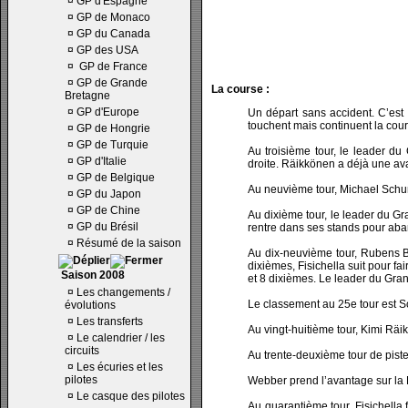
¤
GP d'Espagne
¤
GP de Monaco
¤
GP du Canada
¤
GP des USA
¤
GP de France
¤
GP de Grande
La course :
Bretagne
¤
GP d'Europe
Un départ sans accident. C’est 
touchent mais continuent la cour
¤
GP de Hongrie
¤
GP de Turquie
Au troisième tour, le leader du
¤
GP d'Italie
droite. Räikkönen a déjà une a
¤
GP de Belgique
Au neuvième tour, Michael Schum
¤
GP du Japon
¤
GP de Chine
Au dixième tour, le leader du Gr
¤
GP du Brésil
rentre dans ses stands pour aba
¤
Résumé de la saison
Au dix-neuvième tour, Rubens B
dixièmes, Fisichella suit pour f
Saison 2008
et 8 dixièmes. Le leader du Gran
¤
Les changements /
Le classement au 25e tour est S
évolutions
¤
Les transferts
Au vingt-huitième tour, Kimi Räi
¤
Le calendrier / les
circuits
Au trente-deuxième tour de pist
¤
Les écuries et les
pilotes
Webber prend l’avantage sur la R
¤
Le casque des pilotes
Au quarantième tour, Fisichella 