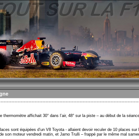
agne
e thermomètre affichait 30° dans l’air, 48° sur la piste – au début de la séanc
ces sont équipées d’un V8 Toyota - allaient devoir reculer de 10 places sur la 
n de son moteur vendredi matin, et Jarno Trulli – frappé par le même mal same