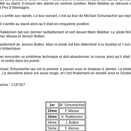
rrête au stand. Il ressort des stands en sixième position. Mark Webber se retrouve e
d Prix d’Allemagne.
a s’arrête aux stands. Le tour suivant, c’est au tour de Michael Schumacher qui repr
lli s’arrête au stand alors qu’il était en cinquième position.
 Räikkönen fait son dernier ravitaillement et sort devant Mark Webber. Le pilote fi
her, Massa et Jenson Button.
dement de Jenson Button. Mais le pilote est très déterminé à la doubler et c’est c
e britannique.
ber rencontre un problème technique et doit abandonner la course alors qu’il était
et rentre dans les points.
 Michael Schumacher qui est le premier à passer sous le drapeau à damier. Le pil
 La deuxième place est aussi rouge, et c’est finalement un doublé pour la Scuder
her : 1'16"357
1er
M. Schumacher
2ème
F. Massa
3ème
K. Raikkonen
4ème
J. Button
5ème
F. Alonso