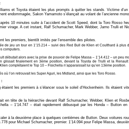
:
illiams et Toyota étaient les plus prompts à quitter les stands. Victime d’un
ment endommagée, Sakon Yamamoto s’élançait au volant de l’ancienne monopl
 après 10 minutes suite à l’accident de Scott Speed, dont la Toro Rosso he
emier virage. A cet instant, Ralf Schumacher, Mark Webber, Jarno Trulli et N
ent les premiers, bientôt imités par l’ensemble des pilotes.
rée de jeu un tour en 1’15.214 – suivi des Red Bull de Klien et Coulthard à plu
des computers.
ault débutait alors avec la prise de pouvoir de Felipe Massa – 1’14.412 – un peu 
glissait finalement en 3ème position, devant la Toyota de Trulli et la Renaul
Klien complétaient le Top 10 – Fisichella n’apparaissait lui qu’en 13ème position.
s où l’on retrouvait les Super Aguri, les Midland, ainsi que les Toro Rosso.
s
:
étaient les premiers à s’élancer sous le soleil d’Hockenheim. Ils étaient vi
llait en tête de la hiérarchie devant Ralf Schumacher, Webber, Klien et Rosbe
ichella – 1’14.747 – était rapidement débusqué par les Honda – Button en
rcaler à la deuxième place à quelques centièmes de Button. Deux voitures rou
’13.778 pour Michael Schumacher, premier. 1’14.094 pour Felipe Massa, deuxiè