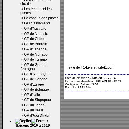
circuits
¤
Les écuries et les
pilotes
¤
Le casque des pilotes
¤
Les classements
¤
GP d'Australie
¤
GP de Malaisie
¤
GP de Chine
¤
GP de Bahrein
¤
GP d'Espagne
¤
GP de Monaco
¤
GP de Turquie
¤
GP de Grande
Texte de F1-Live et toilef1.com
Bretagne
¤
GP d'Allemagne
Date de création :
23/05/2013 - 22:14
¤
GP de Hongrie
Dernière modification :
06/07/2013 - 12:11
¤
GP d'Europe
Catégorie :
Saison 2006
Page lue
8743 fois
¤
GP de Belgique
¤
GP d'Italie
¤
GP de Singapour
¤
GP du Japon
¤
GP du Brésil
¤
GP d'Abu Dhabi
Saisons 2010 à 2019