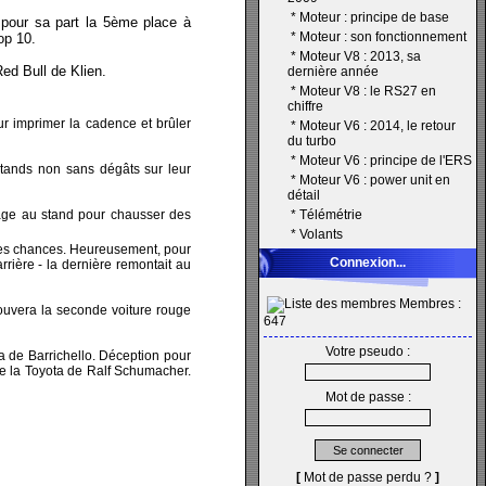
*
Moteur : principe de base
 pour sa part la 5ème place à
*
Moteur : son fonctionnement
op 10.
*
Moteur V8 : 2013, sa
Red Bull de Klien.
dernière année
*
Moteur V8 : le RS27 en
chiffre
r imprimer la cadence et brûler
*
Moteur V6 : 2014, le retour
du turbo
*
Moteur V6 : principe de l'ERS
stands non sans dégâts sur leur
*
Moteur V6 : power unit en
détail
age au stand pour chausser des
*
Télémétrie
*
Volants
 ses chances. Heureusement, pour
Connexion...
rrière - la dernière remontait au
Membres :
ouvera la seconde voiture rouge
647
Votre pseudo :
a de Barrichello. Déception pour
e la Toyota de Ralf Schumacher.
Mot de passe :
[
Mot de passe perdu ?
]