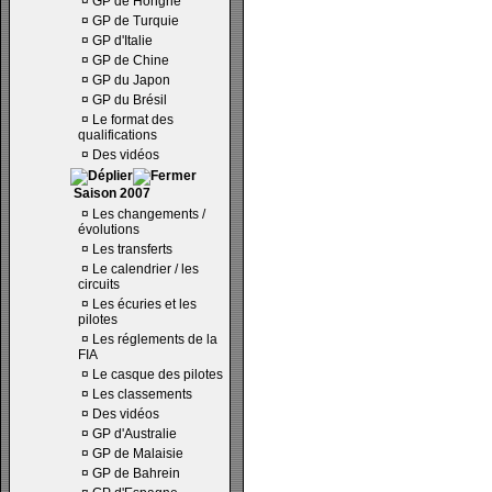
¤
GP de Hongrie
¤
GP de Turquie
¤
GP d'Italie
¤
GP de Chine
¤
GP du Japon
¤
GP du Brésil
¤
Le format des
qualifications
¤
Des vidéos
Saison 2007
¤
Les changements /
évolutions
¤
Les transferts
¤
Le calendrier / les
circuits
¤
Les écuries et les
pilotes
¤
Les réglements de la
FIA
¤
Le casque des pilotes
¤
Les classements
¤
Des vidéos
¤
GP d'Australie
¤
GP de Malaisie
¤
GP de Bahrein