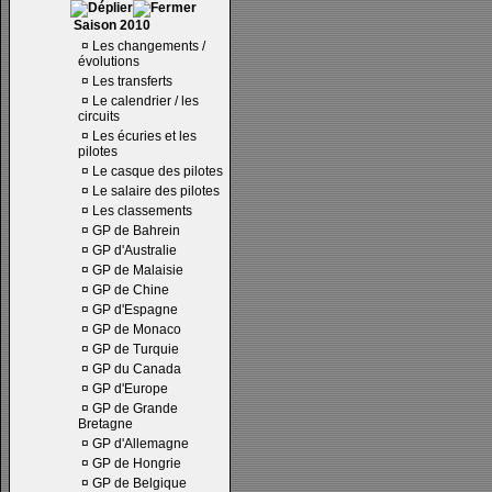
Saison 2010
¤
Les changements /
évolutions
¤
Les transferts
¤
Le calendrier / les
circuits
¤
Les écuries et les
pilotes
¤
Le casque des pilotes
¤
Le salaire des pilotes
¤
Les classements
¤
GP de Bahrein
¤
GP d'Australie
¤
GP de Malaisie
¤
GP de Chine
¤
GP d'Espagne
¤
GP de Monaco
¤
GP de Turquie
¤
GP du Canada
¤
GP d'Europe
¤
GP de Grande
Bretagne
¤
GP d'Allemagne
¤
GP de Hongrie
¤
GP de Belgique