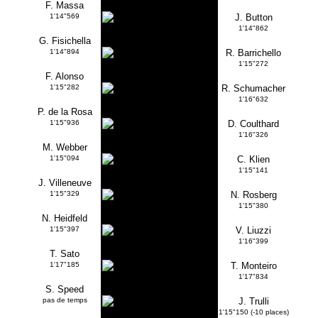
F. Massa
1'14"569
J. Button
1'14"862
G. Fisichella
1'14"894
R. Barrichello
1'15"272
F. Alonso
1'15"282
R. Schumacher
1'16"632
P. de la Rosa
1'15"936
D. Coulthard
1'16"326
M. Webber
1'15"094
C. Klien
1'15"141
J. Villeneuve
1'15"329
N. Rosberg
1'15"380
N. Heidfeld
1'15"397
V. Liuzzi
1'16"399
T. Sato
1'17"185
T. Monteiro
1'17"834
S. Speed
pas de temps
J. Trulli
1'15"150 (-10 places)