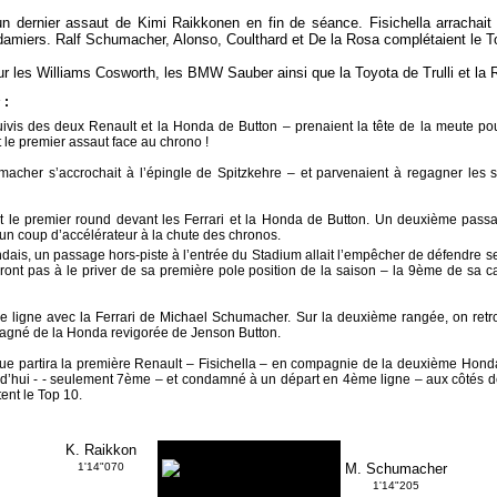
un dernier assaut de Kimi Raikkonen en fin de séance. Fisichella arrachait
 damiers. Ralf Schumacher, Alonso, Coulthard et De la Rosa complétaient le T
pour les Williams Cosworth, les BMW Sauber ainsi que la Toyota de Trulli et la 
s
:
vis des deux Renault et la Honda de Button – prenaient la tête de la meute pou
 le premier assaut face au chrono !
acher s’accrochait à l’épingle de Spitzkehre – et parvenaient à regagner les 
t le premier round devant les Ferrari et la Honda de Button. Un deuxième pass
n coup d’accélérateur à la chute des chronos.
ais, un passage hors-piste à l’entrée du Stadium allait l’empêcher de défendre
dront pas à le priver de sa première pole position de la saison – la 9ème de sa ca
e ligne avec la Ferrari de Michael Schumacher. Sur la deuxième rangée, on retr
agné de la Honda revigorée de Jenson Button.
que partira la première Renault – Fisichella – en compagnie de la deuxième Hond
d’hui - - seulement 7ème – et condamné à un départ en 4ème ligne – aux côtés d
ent le Top 10.
K. Raikkon
1'14"070
M. Schumacher
1'14"205