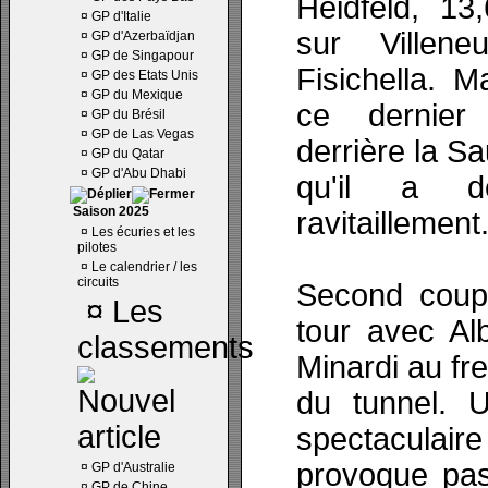
Heidfeld, 13
¤
GP d'Italie
sur Villen
¤
GP d'Azerbaïdjan
¤
GP de Singapour
Fisichella. M
¤
GP des Etats Unis
¤
GP du Mexique
ce dernier
¤
GP du Brésil
¤
GP de Las Vegas
derrière la S
¤
GP du Qatar
¤
GP d'Abu Dhabi
qu'il a d
Saison 2025
ravitaillement
¤
Les écuries et les
pilotes
¤
Le calendrier / les
circuits
Second coup
¤
Les
tour avec Al
classements
Minardi au fre
du tunnel. U
spectacula
provoque pas 
¤
GP d'Australie
¤
GP de Chine