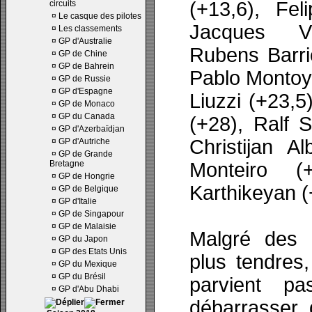
(+13,6), Fel
circuits
¤
Le casque des pilotes
Jacques Vi
¤
Les classements
¤
GP d'Australie
Rubens Barri
¤
GP de Chine
¤
GP de Bahrein
Pablo Montoya
¤
GP de Russie
¤
GP d'Espagne
Liuzzi (+23,5
¤
GP de Monaco
¤
GP du Canada
(+28), Ralf 
¤
GP d'Azerbaïdjan
Christijan A
¤
GP d'Autriche
¤
GP de Grande
Bretagne
Monteiro (
¤
GP de Hongrie
Karthikeyan (
¤
GP de Belgique
¤
GP d'Italie
¤
GP de Singapour
¤
GP de Malaisie
Malgré des 
¤
GP du Japon
¤
GP des Etats Unis
plus tendres
¤
GP du Mexique
¤
GP du Brésil
parvient p
¤
GP d'Abu Dhabi
débarrasser 