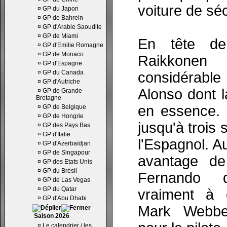
voiture de séc
¤
GP du Japon
¤
GP de Bahrein
¤
GP d'Arabie Saoudite
¤
GP de Miami
En tête de
¤
GP d'Emilie Romagne
¤
GP de Monaco
Raikkonen 
¤
GP d'Espagne
¤
GP du Canada
considérab
¤
GP d'Autriche
Alonso dont l
¤
GP de Grande
Bretagne
en essence. 
¤
GP de Belgique
¤
GP de Hongrie
jusqu'à trois
¤
GP des Pays Bas
¤
GP d'Italie
l'Espagnol. A
¤
GP d'Azerbaïdjan
¤
GP de Singapour
avantage d
¤
GP des Etats Unis
¤
GP du Brésil
Fernando q
¤
GP de Las Vegas
¤
GP du Qatar
vraiment à c
¤
GP d'Abu Dhabi
Mark Webber
Saison 2026
¤
Le calendrier / les