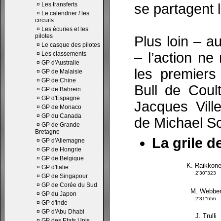
¤
Les transferts
se partagent l
¤
Le calendrier / les
circuits
¤
Les écuries et les
pilotes
Plus loin – a
¤
Le casque des pilotes
– l’action n
¤
Les classements
¤
GP d'Australie
les premiers
¤
GP de Malaisie
¤
GP de Chine
Bull de Coul
¤
GP de Bahrein
¤
GP d'Espagne
Jacques Vill
¤
GP de Monaco
¤
GP du Canada
de Michael S
¤
GP de Grande
Bretagne
La grile d
¤
GP d'Allemagne
¤
GP de Hongrie
¤
GP de Belgique
K. Raikkon
¤
GP d'Italie
2'30"323
¤
GP de Singapour
¤
GP de Corée du Sud
M. Webbe
¤
GP du Japon
2'31"656
¤
GP d'Inde
¤
GP d'Abu Dhabi
J. Trulli
¤
GP des Etats Unis