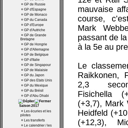
¤
GP de Russie
mauvaise aff
¤
GP d'Espagne
¤
GP de Monaco
course, c'e
¤
GP du Canada
¤
GP d'Europe
Mark Webber
¤
GP d'Autriche
passant de la 
¤
GP de Grande
Bretagne
¤
GP de Hongrie
à la 5e au pr
¤
GP d'Allemagne
¤
GP de Belgique
¤
GP d'Italie
Le classemen
¤
GP de Singapour
¤
GP de Malaisie
Raikkonen, 
¤
GP du Japon
¤
GP des Etats Unis
2,3 secon
¤
GP du Mexique
¤
GP du Brésil
Fisichella (
¤
GP d'Abu Dhabi
(+3,7), Mark
Saison 2017
Heidfeld (+10
¤
Les écuries et les
pilotes
(+12,3), M
¤
Les transferts
¤
Le calendrier / les