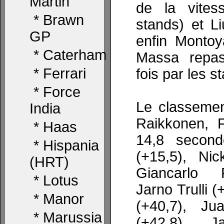
Martin
de la vites
*
Brawn
stands) et L
GP
enfin Monto
*
Caterham
Massa repa
*
Ferrari
fois par les s
*
Force
Le classemen
India
Raikkonen, 
*
Haas
14,8 secon
*
Hispania
(+15,5), Nic
(HRT)
Giancarlo F
*
Lotus
Jarno Trulli 
*
Manor
(+40,7), J
*
Marussia
(+42,8), J