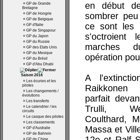
en début d
¤
GP de Grande
Bretagne
sombrer peu 
¤
GP de Hongrie
¤
GP de Belgique
ce sont les 
¤
GP d'Italie
¤
GP de Singapour
s'octroient 
¤
GP du Japon
¤
GP du Russie
marches d
¤
GP des Etats Unis
¤
GP du Mexique
opération pou
¤
GP du Brésil
¤
GP d'Abu Dhabi
Saison 2016
A l'extinct
¤
Les écuries et les
pilotes
Raikkonen 
¤
Les changements /
évolutions
parfait devan
¤
Les transferts
Trulli, We
¤
Le calendrier / les
circuits
Coulthard, M
¤
Le casque des pilotes
¤
Les classements
Massa et Vil
¤
GP d'Australie
¤
GP de Bahrein
12e et Ralf 
¤
GP de Chine