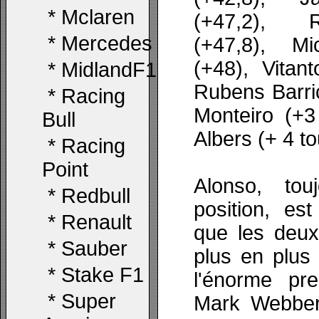
*
Mclaren
(+47,2), 
*
Mercedes
(+47,8), M
(+48), Vitant
*
MidlandF1
Rubens Barric
*
Racing
Monteiro (+3 
Bull
Albers (+ 4 to
*
Racing
Point
Alonso, to
*
Redbull
position, es
*
Renault
que les deux
*
Sauber
plus en plus
*
Stake F1
l'énorme pr
*
Super
Mark Webber.