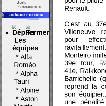
pour le pilote
circuits
Renault.
¤
Les classements
Les équipes et les pilotes
C'est au 37
Villeneuve 
pour effec
Les
ravitailleme
équipes
Monteiro imit
*
Alfa
39e tour, R
Roméo
41e, Raikkon
*
Alpha
Barrichello (
Tauri
reprend la c
*
Alpine
son équipier.
*
Aston
une pénalit