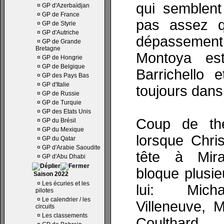
qui semblent
¤
GP d'Azerbaïdjan
¤
GP de France
pas assez q
¤
GP de Styrie
¤
GP d'Autriche
dépassement.
¤
GP de Grande
Bretagne
Montoya est
¤
GP de Hongrie
¤
GP de Belgique
Barrichello 
¤
GP des Pays Bas
¤
GP d'Italie
toujours dans 
¤
GP de Russie
¤
GP de Turquie
¤
GP des Etats Unis
Coup de th
¤
GP du Brésil
¤
GP du Mexique
lorsque Chris
¤
GP du Qatar
¤
GP d'Arabie Saoudite
tête à Mir
¤
GP d'Abu Dhabi
bloque plusie
Saison 2022
¤
Les écuries et les
lui: Mich
pilotes
¤
Le calendrier / les
Villeneuve, 
circuits
¤
Les classements
Coulthard.