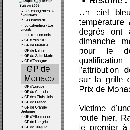
Résumé :
Saison 2005
Un ciel bleu
¤
Les changements /
évolutions
température 
¤
Les transferts
¤
Le calendrier / Les
degrés ont a
circuits
¤
Les classements
dimanche ma
¤
GP d'Australie
¤
GP de Malaisie
pour le d
¤
GP de Bahrein
¤
GP de Saint Marin
qualificati
¤
GP d'Espagne
GP de
l’attribution 
Monaco
sur la grill
¤
GP d'Europe
Prix de Mona
¤
GP du Canada
¤
GP des Etats Unis
¤
GP de France
Victime d’un
¤
GP de Grande
Bretagne
route hier, R
¤
GP d'Allemagne
¤
GP de Hongrie
le premier à
¤
GP de Turquie