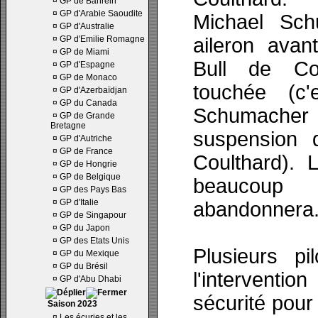
¤
GP de Bahrein
¤
GP d'Arabie Saoudite
Michael Sc
¤
GP d'Australie
¤
GP d'Emilie Romagne
aileron avan
¤
GP de Miami
Bull de Co
¤
GP d'Espagne
¤
GP de Monaco
touchée (c'
¤
GP d'Azerbaïdjan
¤
GP du Canada
Schumacher
¤
GP de Grande
Bretagne
suspension 
¤
GP d'Autriche
¤
GP de France
Coulthard). 
¤
GP de Hongrie
¤
GP de Belgique
beaucoup
¤
GP des Pays Bas
¤
GP d'Italie
abandonnera
¤
GP de Singapour
¤
GP du Japon
¤
GP des Etats Unis
Plusieurs pi
¤
GP du Mexique
¤
GP du Brésil
l'interventi
¤
GP d'Abu Dhabi
sécurité pour
Saison 2023
¤
Les écuries et les