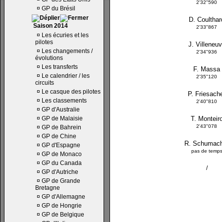
2'32"590
¤
GP du Brésil
D. Coulthar
Saison 2014
2'33"867
¤
Les écuries et les
pilotes
J. Villeneu
¤
Les changements /
2'34"936
évolutions
¤
Les transferts
F. Massa
¤
Le calendrier / les
2'35"120
circuits
¤
Le casque des pilotes
P. Friesach
¤
Les classements
2'40"810
¤
GP d'Australie
¤
GP de Malaisie
T. Monteir
2'43"078
¤
GP de Bahrein
¤
GP de Chine
R. Schumac
¤
GP d'Espagne
pas de temp
¤
GP de Monaco
¤
GP du Canada
/
¤
GP d'Autriche
¤
GP de Grande
Bretagne
¤
GP d'Allemagne
¤
GP de Hongrie
¤
GP de Belgique