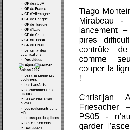
¤
GP des USA
Tiago Monteiro
¤
GP de France
¤
GP d'Allemagne
Mirabeau -
¤
GP de Hongrie
¤
GP de Turquie
lancement – 
¤
GP d'Italie
¤
GP de Chine
pires diffic
¤
GP du Japon
¤
GP du Brésil
contrôle d
¤
Le format des
qualifications
comme seul
¤
Des vidéos
couper la li
Saison 2007
¤
Les changements /
!
évolutions
¤
Les transferts
¤
Le calendrier / les
circuits
Christijan 
¤
Les écuries et les
pilotes
Friesacher 
¤
Les réglements de la
FIA
PS05 - n’a
¤
Le casque des pilotes
¤
Les classements
garder l’asc
¤
Des vidéos