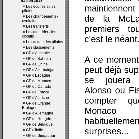
Saison 2018
maintiennent
¤
Les écuries et les
pilotes
de la McLa
¤
Les changements /
évolutions
premiers tou
¤
Les transferts
¤
Le calendrier / les
circuits
c'est le néant
¤
Le casque des pilotes
¤
Les classements
¤
GP d'Australie
A ce moment-
¤
GP de Bahrein
¤
GP de Chine
peut déjà sup
¤
GP d'Azerbaïdjan
¤
GP d'Espagne
se jouera 
¤
GP de Monaco
¤
GP du Canada
Alonso ou Fis
¤
GP de France
¤
GP d'Autriche
compter q
¤
GP de Grande
Bretagne
Monaco 
¤
GP d'Allemagne
habituelle
¤
GP de Hongrie
¤
GP de Belgique
surprises...
¤
GP d'Italie
¤
GP de Singapour