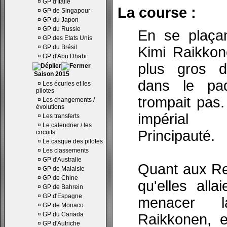
¤
GP d'Italie
La course :
¤
GP de Singapour
¤
GP du Japon
¤
GP du Russie
En se plaçan
¤
GP des Etats Unis
¤
GP du Brésil
Kimi Raikkone
¤
GP d'Abu Dhabi
plus gros du
Saison 2015
dans le pa
¤
Les écuries et les
pilotes
trompait pas.
¤
Les changements /
évolutions
impérial 
¤
Les transferts
¤
Le calendrier / les
Principauté.
circuits
¤
Le casque des pilotes
¤
Les classements
¤
GP d'Australie
Quant aux Ren
¤
GP de Malaisie
¤
GP de Chine
qu'elles alla
¤
GP de Bahrein
¤
GP d'Espagne
menacer 
¤
GP de Monaco
¤
GP du Canada
Raikkonen, el
¤
GP d'Autriche