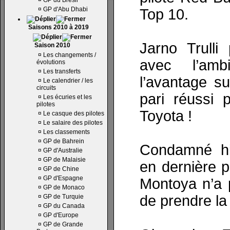
¤
GP du Brésil
¤
GP d'Abu Dhabi
Top 10.
Saisons 2010 à 2019
Jarno Trulli 
Saison 2010
¤
Les changements /
avec l’amb
évolutions
¤
Les transferts
l’avantage s
¤
Le calendrier / les
circuits
pari réussi 
¤
Les écuries et les
pilotes
Toyota !
¤
Le casque des pilotes
¤
Le salaire des pilotes
¤
Les classements
¤
GP de Bahrein
Condamné hie
¤
GP d'Australie
¤
GP de Malaisie
en dernière p
¤
GP de Chine
¤
GP d'Espagne
Montoya n’a 
¤
GP de Monaco
de prendre la 
¤
GP de Turquie
¤
GP du Canada
¤
GP d'Europe
¤
GP de Grande