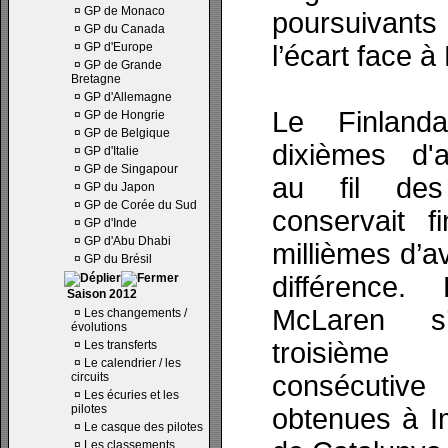
¤
GP de Monaco
poursuivants
¤
GP du Canada
¤
GP d'Europe
l’écart face 
¤
GP de Grande
Bretagne
¤
GP d'Allemagne
Le Finland
¤
GP de Hongrie
¤
GP de Belgique
dixièmes d'a
¤
GP d'Italie
¤
GP de Singapour
au fil des
¤
GP du Japon
¤
GP de Corée du Sud
conservait f
¤
GP d'Inde
¤
GP d'Abu Dhabi
millièmes d’av
¤
GP du Brésil
différence
Saison 2012
McLaren s’
¤
Les changements /
évolutions
troisième
¤
Les transferts
¤
Le calendrier / les
circuits
consécuti
¤
Les écuries et les
pilotes
obtenues à Im
¤
Le casque des pilotes
¤
Les classements