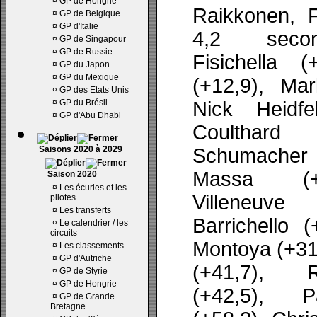
¤
GP de Hongrie
Raikkonen, 
¤
GP de Belgique
¤
GP d'Italie
4,2 secon
¤
GP de Singapour
¤
GP de Russie
Fisichella (
¤
GP du Japon
¤
GP du Mexique
(+12,9), Ma
¤
GP des Etats Unis
¤
GP du Brésil
Nick Heidfe
¤
GP d'Abu Dhabi
Coulthard 
Saisons 2020 à 2029
Schumacher
Massa (+
Saison 2020
¤
Les écuries et les
Villeneuve
pilotes
¤
Les transferts
Barrichello 
¤
Le calendrier / les
circuits
Montoya (+31,
¤
Les classements
¤
GP d'Autriche
(+41,7), 
¤
GP de Styrie
¤
GP de Hongrie
(+42,5), P
¤
GP de Grande
Bretagne