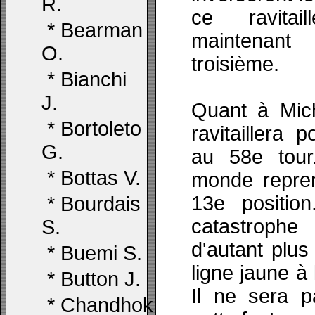
R.
ce ravitai
*
Bearman
maintenant
O.
troisième.
*
Bianchi
J.
Quant à Mich
*
Bortoleto
ravitaillera 
G.
au 58e tou
*
Bottas V.
monde repren
13e position
*
Bourdais
catastrophe
S.
d'autant plus
*
Buemi S.
ligne jaune à 
*
Button J.
Il ne sera p
*
Chandhok