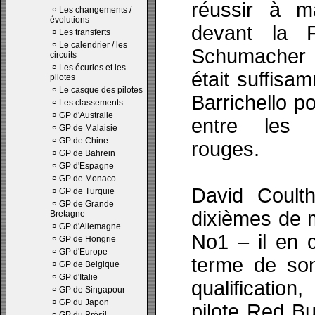
réussir à m
¤
Les changements /
évolutions
devant la F
¤
Les transferts
¤
Le calendrier / les
Schumacher
circuits
¤
Les écuries et les
était suffis
pilotes
¤
Le casque des pilotes
Barrichello p
¤
Les classements
¤
GP d'Australie
entre les 
¤
GP de Malaisie
¤
GP de Chine
rouges.
¤
GP de Bahrein
¤
GP d'Espagne
¤
GP de Monaco
David Coulth
¤
GP de Turquie
¤
GP de Grande
dixièmes de 
Bretagne
¤
GP d'Allemagne
No1 – il en 
¤
GP de Hongrie
¤
GP d'Europe
terme de so
¤
GP de Belgique
¤
GP d'Italie
qualification
¤
GP de Singapour
¤
GP du Japon
pilote Red Bu