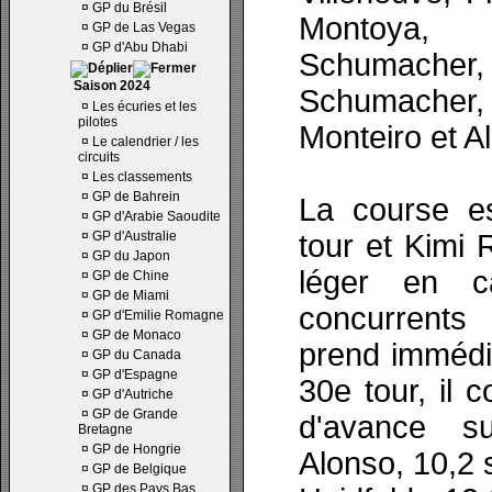
¤
GP du Brésil
Montoya,
¤
GP de Las Vegas
¤
GP d'Abu Dhabi
Schumac
Saison 2024
Schumache
¤
Les écuries et les
pilotes
Monteiro et A
¤
Le calendrier / les
circuits
¤
Les classements
¤
GP de Bahrein
La course e
¤
GP d'Arabie Saoudite
¤
GP d'Australie
tour et Kimi 
¤
GP du Japon
léger en c
¤
GP de Chine
¤
GP de Miami
concurrents
¤
GP d'Emilie Romagne
¤
GP de Monaco
prend immédi
¤
GP du Canada
¤
GP d'Espagne
30e tour, il
¤
GP d'Autriche
¤
GP de Grande
d'avance su
Bretagne
¤
GP de Hongrie
Alonso, 10,2 
¤
GP de Belgique
¤
GP des Pays Bas