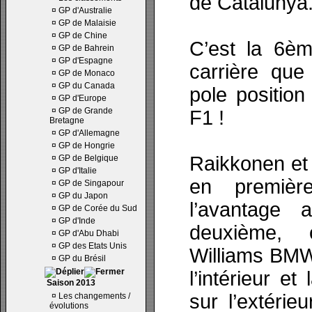
de Catalunya
¤
GP d'Australie
¤
GP de Malaisie
¤
GP de Chine
C’est la 6èm
¤
GP de Bahrein
¤
GP d'Espagne
carrière que
¤
GP de Monaco
¤
GP du Canada
pole positio
¤
GP d'Europe
¤
GP de Grande
F1 !
Bretagne
¤
GP d'Allemagne
¤
GP de Hongrie
Raikkonen et
¤
GP de Belgique
¤
GP d'Italie
en premièr
¤
GP de Singapour
¤
GP du Japon
l’avantage 
¤
GP de Corée du Sud
¤
GP d'Inde
deuxième, 
¤
GP d'Abu Dhabi
¤
GP des Etats Unis
Williams BM
¤
GP du Brésil
l’intérieur et
Saison 2013
sur l’extérieu
¤
Les changements /
évolutions