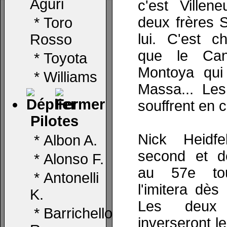
Aguri
c'est Villen
deux frères 
*
Toro
lui. C'est c
Rosso
que le Can
*
Toyota
Montoya qui 
*
Williams
Massa... Les
souffrent en c
Pilotes
Nick Heidfe
*
Albon A.
second et de
*
Alonso F.
au 57e to
*
Antonelli
l'imitera dès
K.
Les deux p
*
Barrichello
inverseront le