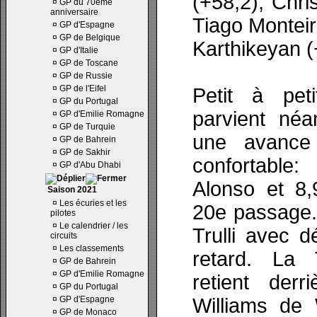
(+58,2), Chris
¤
GP du 70ème
anniversaire
Tiago Monteir
¤
GP d'Espagne
¤
GP de Belgique
Karthikeyan (
¤
GP d'Italie
¤
GP de Toscane
¤
GP de Russie
¤
GP de l'Eifel
Petit à pet
¤
GP du Portugal
parvient néa
¤
GP d'Emilie Romagne
¤
GP de Turquie
une avance
¤
GP de Bahrein
¤
GP de Sakhir
confortable
¤
GP d'Abu Dhabi
Alonso et 8,
Saison 2021
¤
Les écuries et les
20e passage.
pilotes
¤
Le calendrier / les
Trulli avec 
circuits
¤
Les classements
retard. La T
¤
GP de Bahrein
¤
GP d'Emilie Romagne
retient derr
¤
GP du Portugal
¤
GP d'Espagne
Williams de 
¤
GP de Monaco