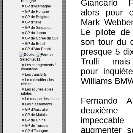
Giancarlo Fi
Bretagne
¤
GP d'Allemagne
alors pour 
¤
GP de Hongrie
¤
GP de Belgique
Mark Webber
¤
GP d'Italie
¤
GP de Singapour
Le pilote de
¤
GP du Japon
¤
GP de Corée du Sud
son tour du c
¤
GP du Brésil
¤
GP d'Abu Dhabi
presque 5 di
Trulli – mais
Saison 2011
¤
Les changements /
pour inquiéte
évolutions
¤
Les transferts
Williams BMW
¤
Le calendrier / les
circuits
¤
Les écuries et les
pilotes
Fernando Al
¤
Le casque des pilotes
¤
Les classements
deuxième 
¤
GP d'Australie
¤
GP de Malaisie
impeccabl
¤
GP de Chine
¤
GP de Turquie
augmenter s
¤
GP d'Espagne