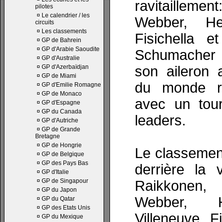
ravitailleme
pilotes
¤
Le calendrier / les
Webber, Hei
circuits
¤
Les classements
Fisichella e
¤
GP de Bahrein
¤
GP d'Arabie Saoudite
Schumacher
¤
GP d'Australie
¤
GP d'Azerbaïdjan
son aileron 
¤
GP de Miami
du monde r
¤
GP d'Emilie Romagne
¤
GP de Monaco
avec un tour
¤
GP d'Espagne
¤
GP du Canada
leaders.
¤
GP d'Autriche
¤
GP de Grande
Bretagne
¤
GP de Hongrie
Le classemen
¤
GP de Belgique
¤
GP des Pays Bas
derrière la 
¤
GP d'Italie
¤
GP de Singapour
Raikkonen,
¤
GP du Japon
Webber, H
¤
GP du Qatar
¤
GP des Etats Unis
Villeneuve, Fi
¤
GP du Mexique