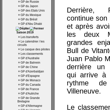
¤
GP de Russie
¤
GP du Japon
Derrière, 
¤
GP des Etats Unis
¤
GP du Mexique
continue son 
¤
GP du Brésil
¤
GP d'Abu Dhabi
et après avoi
les deux M
Saison 2019
¤
Les transferts
grandes enj
¤
Le calendrier / les
circuits
Bull de Vitan
¤
Le casque des pilotes
¤
Les classements
Juan Pablo Mo
¤
GP d'Australie
¤
GP de Bahrein
derrière un 
¤
GP de Chine
¤
GP d'Azerbaïdjan
qui arrive à
¤
GP d'Espagne
¤
GP de Monaco
rythme d
¤
GP du Canada
Villeneuve.
¤
GP de France
¤
GP d'Autriche
¤
GP de Grande
Bretagne
Le classemen
¤
GP d'Allemagne