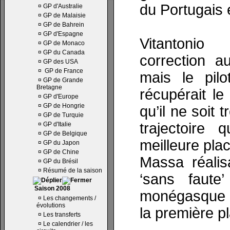
du Portugais e
¤
GP d'Australie
¤
GP de Malaisie
¤
GP de Bahrein
¤
GP d'Espagne
Vitantonio 
¤
GP de Monaco
¤
GP du Canada
correction 
¤
GP des USA
¤
GP de France
mais le pil
¤
GP de Grande
Bretagne
récupérait le
¤
GP d'Europe
¤
GP de Hongrie
qu’il ne soit 
¤
GP de Turquie
trajectoire 
¤
GP d'Italie
¤
GP de Belgique
meilleure plac
¤
GP du Japon
¤
GP de Chine
Massa réalis
¤
GP du Brésil
¤
Résumé de la saison
‘sans faute’
Saison 2008
monégasque et
¤
Les changements /
évolutions
la première p
¤
Les transferts
¤
Le calendrier / les