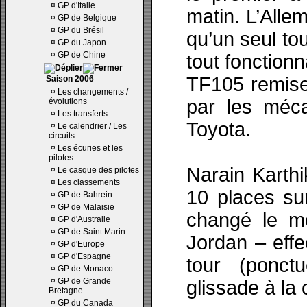
¤
GP d'Italie
matin. L’Allem
¤
GP de Belgique
¤
GP du Brésil
qu’un seul tou
¤
GP du Japon
¤
GP de Chine
tout fonctionn
TF105 remise
Saison 2006
¤
Les changements /
par les méca
évolutions
¤
Les transferts
Toyota.
¤
Le calendrier / Les
circuits
¤
Les écuries et les
pilotes
Narain Karth
¤
Le casque des pilotes
¤
Les classements
10 places sur
¤
GP de Bahrein
¤
GP de Malaisie
changé le m
¤
GP d'Australie
¤
GP de Saint Marin
Jordan – eff
¤
GP d'Europe
¤
GP d'Espagne
tour (ponct
¤
GP de Monaco
¤
GP de Grande
glissade à la 
Bretagne
¤
GP du Canada