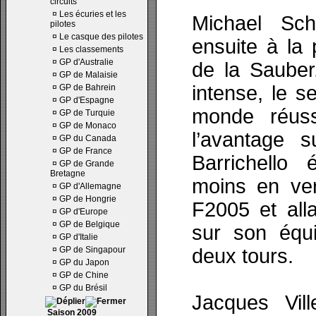
circuits
¤
Les écuries et les
Michael Sch
pilotes
¤
Le casque des pilotes
ensuite à la
¤
Les classements
¤
GP d'Australie
de la Sauber.
¤
GP de Malaisie
intense, le 
¤
GP de Bahrein
¤
GP d'Espagne
monde réuss
¤
GP de Turquie
¤
GP de Monaco
l’avantage 
¤
GP du Canada
¤
GP de France
Barrichello 
¤
GP de Grande
Bretagne
moins en ver
¤
GP d'Allemagne
¤
GP de Hongrie
F2005 et alla
¤
GP d'Europe
¤
GP de Belgique
sur son équ
¤
GP d'Italie
¤
GP de Singapour
deux tours.
¤
GP du Japon
¤
GP de Chine
¤
GP du Brésil
Jacques Vill
Saison 2009