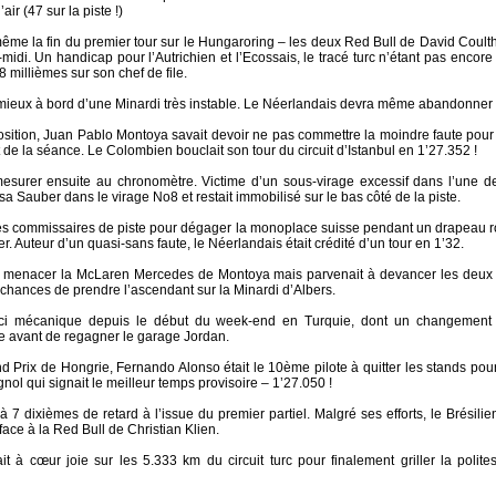
ir (47 sur la piste !)
me la fin du premier tour sur le Hungaroring – les deux Red Bull de David Coultha
midi. Un handicap pour l’Autrichien et l’Ecossais, le tracé turc n’étant pas encor
 millièmes sur son chef de file.
 mieux à bord d’une Minardi très instable. Le Néerlandais devra même abandonn
osition, Juan Pablo Montoya savait devoir ne pas commettre la moindre faute po
t de la séance. Le Colombien bouclait son tour du circuit d’Istanbul en 1’27.352 !
esurer ensuite au chronomètre. Victime d’un sous-virage excessif dans l’une des
a Sauber dans le virage No8 et restait immobilisé sur le bas côté de la piste.
es commissaires de piste pour dégager la monoplace suisse pendant un drapeau rou
r. Auteur d’un quasi-sans faute, le Néerlandais était crédité d’un tour en 1’32.
 menacer la McLaren Mercedes de Montoya mais parvenait à devancer les deux R
chances de prendre l’ascendant sur la Minardi d’Albers.
i mécanique depuis le début du week-end en Turquie, dont un changement 
ôle avant de regagner le garage Jordan.
and Prix de Hongrie, Fernando Alonso était le 10ème pilote à quitter les stands pou
ol qui signait le meilleur temps provisoire – 1’27.050 !
 7 dixièmes de retard à l’issue du premier partiel. Malgré ses efforts, le Brésilie
ace à la Red Bull de Christian Klien.
it à cœur joie sur les 5.333 km du circuit turc pour finalement griller la pol