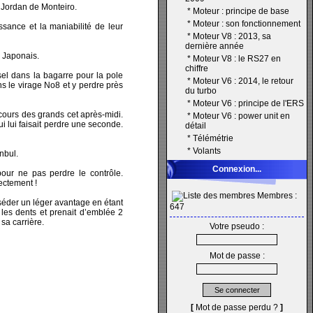
a Jordan de Monteiro.
*
Moteur : principe de base
*
Moteur : son fonctionnement
ssance et la maniabilité de leur
*
Moteur V8 : 2013, sa
dernière année
 Japonais.
*
Moteur V8 : le RS27 en
chiffre
sel dans la bagarre pour la pole
*
Moteur V6 : 2014, le retour
ns le virage No8 et y perdre près
du turbo
*
Moteur V6 : principe de l'ERS
cours des grands cet après-midi.
*
Moteur V6 : power unit en
i lui faisait perdre une seconde.
détail
*
Télémétrie
*
Volants
nbul.
Connexion...
pour ne pas perdre le contrôle.
ectement !
Membres :
séder un léger avantage en étant
647
e les dents et prenait d’emblée 2
sa carrière.
Votre pseudo :
Mot de passe :
[
Mot de passe perdu ?
]