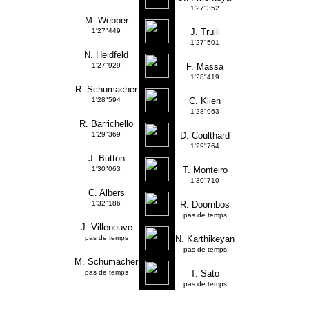
1'27"352
M. Webber
1'27"449
J. Trulli
1'27"501
N. Heidfeld
1'27"929
F. Massa
1'28"419
R. Schumacher
1'28"594
C. Klien
1'28"963
R. Barrichello
1'29"369
D. Coulthard
1'29"764
J. Button
1'30"063
T. Monteiro
1'30"710
C. Albers
1'32"186
R. Doornbos
pas de temps
J. Villeneuve
pas de temps
N. Karthikeyan
pas de temps
M. Schumacher
pas de temps
T. Sato
pas de temps