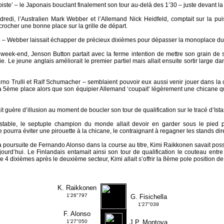
piste’ – le Japonais bouclant finalement son tour au-delà des 1’30 – juste devant l
edi, l’Australien Mark Webber et l’Allemand Nick Heidfeld, comptait sur la pui
rocher une bonne place sur la grille de départ.
– Webber laissait échapper de précieux dixièmes pour dépasser la monoplace du
week-end, Jenson Button partait avec la ferme intention de mettre son grain de 
. Le jeune anglais améliorait le premier partiel mais allait ensuite sortir large da
arno Trulli et Ralf Schumacher – semblaient pouvoir eux aussi venir jouer dans la 
 la 5ème place alors que son équipier Allemand ‘coupait’ légèrement une chicane qu
 guère d’illusion au moment de boucler son tour de qualification sur le tracé d’Ista
nstable, le septuple champion du monde allait devoir en garder sous le pied 
ourra éviter une pirouette à la chicane, le contraignant à regagner les stands dir
a poursuite de Fernando Alonso dans la course au titre, Kimi Raikkonen savait pos
jourd’hui. Le Finlandais entamait ainsi son tour de qualification le couteau entr
4 dixièmes après le deuxième secteur, Kimi allait s’offrir la 8ème pole position de 
K. Raikkonen
1'26"797
G. Fisichella
1'27"039
F. Alonso
1'27"050
J.P. Montoya