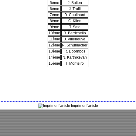
5ème
J. Button
6ème
J. Trulli
7ème
D. Coulthard
8ème
C. Klien
9ème
T. Sato
10ème
R. Barrichello
11ème
J. Villeneuve
12ème
R. Schumacher
13ème
R. Doornbos
14ème
N. Karthikeyan
15ème
T. Monteiro
Imprimer l'article