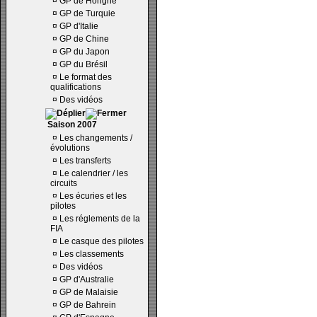
¤
GP de Hongrie
¤
GP de Turquie
¤
GP d'Italie
¤
GP de Chine
¤
GP du Japon
¤
GP du Brésil
¤
Le format des
qualifications
¤
Des vidéos
Saison 2007
¤
Les changements /
évolutions
¤
Les transferts
¤
Le calendrier / les
circuits
¤
Les écuries et les
pilotes
¤
Les réglements de la
FIA
¤
Le casque des pilotes
¤
Les classements
¤
Des vidéos
¤
GP d'Australie
¤
GP de Malaisie
¤
GP de Bahrein