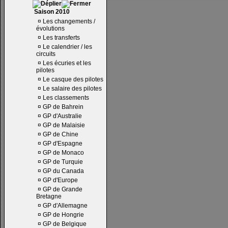
Saison 2010
¤
Les changements /
évolutions
¤
Les transferts
¤
Le calendrier / les
circuits
¤
Les écuries et les
pilotes
¤
Le casque des pilotes
¤
Le salaire des pilotes
¤
Les classements
¤
GP de Bahrein
¤
GP d'Australie
¤
GP de Malaisie
¤
GP de Chine
¤
GP d'Espagne
¤
GP de Monaco
¤
GP de Turquie
¤
GP du Canada
¤
GP d'Europe
¤
GP de Grande
Bretagne
¤
GP d'Allemagne
¤
GP de Hongrie
¤
GP de Belgique