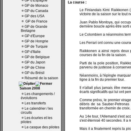
¤
GP d'Espagne
La course :
¤
GP de Monaco
Le Finlandais Kimi Raikkonen 
¤
GP du Canada
victoire de la saison sur le tout
¤
GP des USA
¤
GP de France
Juan Pablo Montoya, qui occupai
dernière boucle après être sorti d
¤
GP de Grande
Bretagne
Le Colombien a néanmoins termin
¤
GP d'Europe
¤
GP de Hongrie
Les Ferrari ont connu une cours
¤
GP de Turquie
Raikkonen a ainsi repris deux
¤
GP d'Italie
courses de la fin de la saison.
¤
GP de Belgique
¤
GP du Japon
Parti de la pole position, Raikk
parvenu de justesse à conserver
¤
GP de Chine
¤
GP du Brésil
Néanmoins, à l'épingle marquant l
¤
Résumé de la saison
ligne à la fin du premier tour.
Il n'allait plus jamais être m
Saison 2008
écarts significatifs qui lui ont p
¤
Les changements /
évolutions
Comme prévu, le premier virage
¤
Les transferts
débris de sa Sauber-Petronas 
transformée en chemin de croix.
¤
Le calendrier / les
circuits
Au 14e tour, l'Allemand s'est a
¤
Les écuries et les
s'est éternisé 40 secondes. Il a
pilotes
¤
Le casque des pilotes
Mais il a finalement repris la p