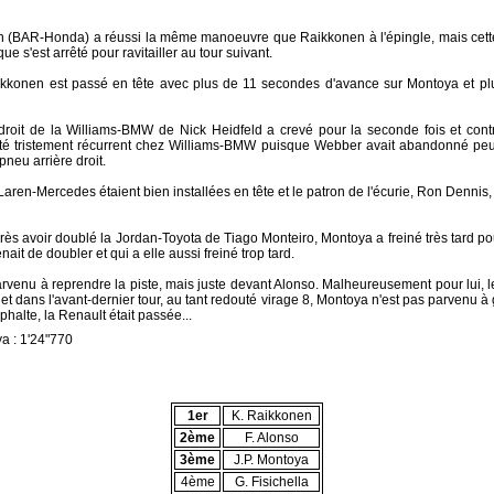
n (BAR-Honda) a réussi la même manoeuvre que Raikkonen à l'épingle, mais cette fo
ue s'est arrêté pour ravitailler au tour suivant.
aikkonen est passé en tête avec plus de 11 secondes d'avance sur Montoya et p
droit de la Williams-BMW de Nick Heidfeld a crevé pour la seconde fois et contr
é tristement récurrent chez Williams-BMW puisque Webber avait abandonné peu a
neu arrière droit.
aren-Mercedes étaient bien installées en tête et le patron de l'écurie, Ron Dennis
après avoir doublé la Jordan-Toyota de Tiago Monteiro, Montoya a freiné très tard pour 
nait de doubler et qui a elle aussi freiné trop tard.
enu à reprendre la piste, mais juste devant Alonso. Malheureusement pour lui, le
 et dans l'avant-dernier tour, au tant redouté virage 8, Montoya n'est pas parvenu à
halte, la Renault était passée...
ya : 1'24"770
1er
K. Raikkonen
2ème
F. Alonso
3ème
J.P. Montoya
4ème
G. Fisichella