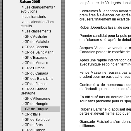
Saison 2005
température de 30 degrés dans l’a
¤
Les changements /
Contraintes à l’abandon avant mê
évolutions
premières à s’élancer cet après-
¤
Les transferts
creusera finalement un écart de 8
¤
Le calendrier / Les
circuits
Robert Doornbos faisait de son
¤
Les classements
Premier candidat pour la pole p
¤
GP d'Australie
de s’élancer si tôt après le débu
¤
GP de Malaisie
¤
GP de Bahrein
Jacques Villeneuve venait se m
Canadien perdait le contrôle de s
¤
GP de Saint Marin
¤
GP d'Espagne
Après une rapide intervention d
¤
GP de Monaco
avec l’unique espoir d’en termine
¤
GP d'Europe
Felipe Massa ne réussira pas à
¤
GP du Canada
prudent pour ne pas gâcher ses 
¤
GP des Etats Unis
¤
GP de France
Confronté à de nombreux souc
n’effectuait qu’un tour de contr
¤
GP de Grande
Bretagne
En difficulté lors du dernier Gr
¤
GP d'Allemagne
Tour sans problème pour l’Espagn
¤
GP de Hongrie
GP de Turquie
Rubens Barrichello accusait déjà
pertes et devait même abdiquer f
¤
GP d'Italie
¤
GP de Belgique
Giancarlo Fisichella s’en donna
¤
GP du Brésil
millièmes.
¤
GP du Japon