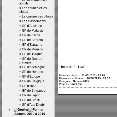
circuits
¤
Les écuries et les
pilotes
¤
Le casque des pilotes
¤
Les classements
¤
GP d'Australie
¤
GP de Malaisie
¤
GP de Chine
¤
GP de Bahrein
¤
GP d'Espagne
¤
GP de Monaco
¤
GP de Turquie
¤
GP de Grande
Bretagne
Texte de F1-Live
¤
GP d'Allemagne
¤
GP de Hongrie
Date de création :
23/05/2013 - 22:26
¤
GP d'Europe
Dernière modification :
20/06/2013 - 21:33
¤
GP de Belgique
Catégorie :
Saison 2005
Page lue
5506 fois
¤
GP d'Italie
¤
GP de Singapour
¤
GP du Japon
¤
GP du Brésil
¤
GP d'Abu Dhabi
Saisons 2010 à 2019