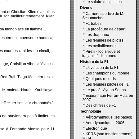
*
Le salaire des pilotes
Divers
rd et Christian Klien étaient les
*
Carrière sportive de M.
e à son meilleur rendement. Klien
Schumacher
*
F1 babes
er sa monoplace en flamme…
*
La procédure de départ
*
Les drapeaux
ur espérer compenser le handicap
*
Les femmes de pilotes
*
Les ravitaillements
 courbes rapides du circuit, le
*
Pirelli - logisitique et
traçabilité d'un pneu
Histoire de la F1
ge, Christijan Albers s’élançait
*
L'évolution de la F1
*
Les champions du monde
ed Bull. Tiago Monteiro restait
*
Quelques records
*
Les femmes pilotes de F1
de moteur, Narain Karthikeyan
*
Le procès Ayrton Senna
*
Espionnage Ferrari-Mclaren
2007
r effectuer son tour chronométré.
*
Des chiffres de F1
Technologie
n ne parviendra pas à limiter les
*
Aérodynamique (les bases)
*
Aérodynamique - 2006
*
Electronique
itesse à Fernando Alonso pour 11
*
KERS (son fonctionnement) -
2009