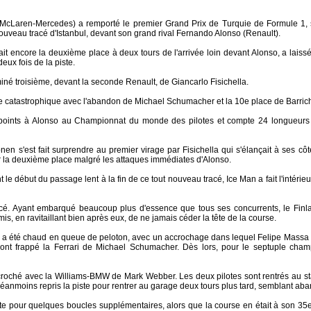
(McLaren-Mercedes) a remporté le premier Grand Prix de Turquie de Formule 1,
 nouveau tracé d'Istanbul, devant son grand rival Fernando Alonso (Renault).
t encore la deuxième place à deux tours de l'arrivée loin devant Alonso, a laissé
eux fois de la piste.
é troisième, devant la seconde Renault, de Giancarlo Fisichella.
e catastrophique avec l'abandon de Michael Schumacher et la 10e place de Barrich
 points à Alonso au Championnat du monde des pilotes et compte 24 longueurs d
onen s'est fait surprendre au premier virage par Fisichella qui s'élançait à ses côt
 la deuxième place malgré les attaques immédiates d'Alonso.
e début du passage lent à la fin de ce tout nouveau tracé, Ice Man a fait l'intérieur 
enacé. Ayant embarqué beaucoup plus d'essence que tous ses concurrents, le Finl
ermis, en ravitaillant bien après eux, de ne jamais céder la tête de la course.
 a été chaud en queue de peloton, avec un accrochage dans lequel Felipe Massa a
ont frappé la Ferrari de Michael Schumacher. Dès lors, pour le septuple cham
ccroché avec la Williams-BMW de Mark Webber. Les deux pilotes sont rentrés au s
 néanmoins repris la piste pour rentrer au garage deux tours plus tard, semblant ab
iste pour quelques boucles supplémentaires, alors que la course en était à son 35