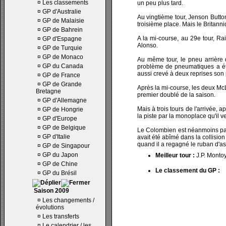
¤
Les classements
un peu plus tard.
¤
GP d'Australie
Au vingtième tour, Jenson Butto
¤
GP de Malaisie
troisième place. Mais le Britanniq
¤
GP de Bahrein
A la mi-course, au 29e tour, R
¤
GP d'Espagne
Alonso.
¤
GP de Turquie
¤
GP de Monaco
Au même tour, le pneu arrière 
¤
GP du Canada
problème de pneumatiques a ét
aussi crevé à deux reprises son p
¤
GP de France
¤
GP de Grande
Après la mi-course, les deux McL
Bretagne
premier doublé de la saison.
¤
GP d'Allemagne
Mais à trois tours de l'arrivée, 
¤
GP de Hongrie
la piste par la monoplace qu'il ve
¤
GP d'Europe
¤
GP de Belgique
Le Colombien est néanmoins parv
¤
GP d'Italie
avait été abîmé dans la collision
quand il a regagné le ruban d'asp
¤
GP de Singapour
¤
GP du Japon
Meilleur tour :
J.P. Monto
¤
GP de Chine
Le classement du GP :
¤
GP du Brésil
Saison 2009
¤
Les changements /
évolutions
¤
Les transferts
¤
Le calendrier / les