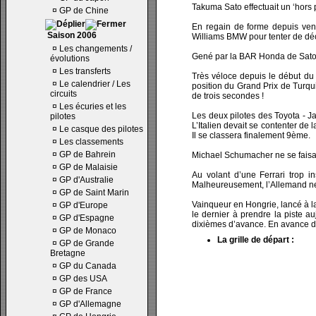
Takuma Sato effectuait un ‘hors 
¤
GP de Chine
En regain de forme depuis vendr
Saison 2006
Williams BMW pour tenter de déc
¤
Les changements /
Gené par la BAR Honda de Sato 
évolutions
¤
Les transferts
Très véloce depuis le début du 
¤
Le calendrier / Les
position du Grand Prix de Turquie
circuits
de trois secondes !
¤
Les écuries et les
Les deux pilotes des Toyota - J
pilotes
L’Italien devait se contenter de
¤
Le casque des pilotes
Il se classera finalement 9ème.
¤
Les classements
¤
GP de Bahrein
Michael Schumacher ne se faisait
¤
GP de Malaisie
Au volant d’une Ferrari trop i
¤
GP d'Australie
Malheureusement, l’Allemand ne p
¤
GP de Saint Marin
Vainqueur en Hongrie, lancé à l
¤
GP d'Europe
le dernier à prendre la piste au
¤
GP d'Espagne
dixièmes d’avance. En avance de 
¤
GP de Monaco
La grille de départ :
¤
GP de Grande
Bretagne
¤
GP du Canada
¤
GP des USA
¤
GP de France
¤
GP d'Allemagne