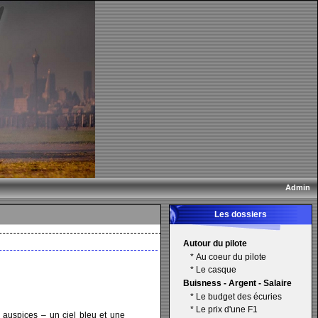
Admin
Les dossiers
Autour du pilote
*
Au coeur du pilote
*
Le casque
Buisness - Argent - Salaire
*
Le budget des écuries
*
Le prix d'une F1
s auspices – un ciel bleu et une