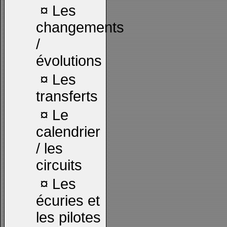
¤
Les
changements
/
évolutions
¤
Les
transferts
¤
Le
calendrier
/ les
circuits
¤
Les
écuries et
les pilotes