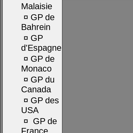
Malaisie
¤
GP de
Bahrein
¤
GP
d'Espagne
¤
GP de
Monaco
¤
GP du
Canada
¤
GP des
USA
¤
GP de
France