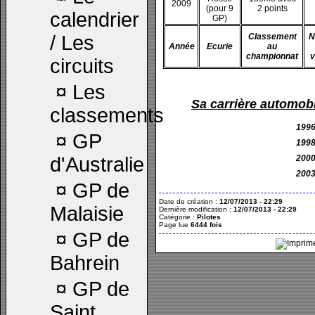
2009
(pour 9
2 points
calendrier
GP)
/ Les
Classement
N
Année
Ecurie
au
championnat
v
circuits
¤
Les
Sa carrière automobi
classements
1996
¤
GP
1998
d'Australie
2000
2003
¤
GP de
Date de création :
12/07/2013 - 22:29
Malaisie
Dernière modification :
12/07/2013 - 22:29
Catégorie :
Pilotes
Page lue
6444 fois
¤
GP de
Bahrein
¤
GP de
Saint