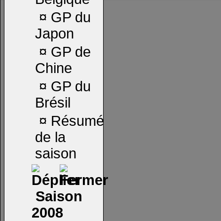
¤
GP du
Japon
¤
GP de
Chine
¤
GP du
Brésil
¤
Résumé
de la
saison
Saison
2008