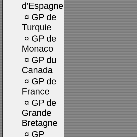
d'Espagne
¤
GP de
Turquie
¤
GP de
Monaco
¤
GP du
Canada
¤
GP de
France
¤
GP de
Grande
Bretagne
¤
GP