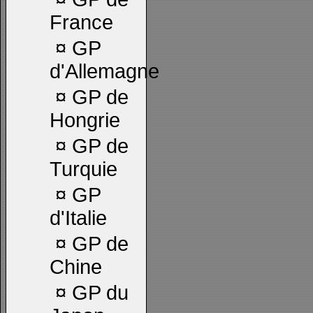
France
¤
GP
d'Allemagne
¤
GP de
Hongrie
¤
GP de
Turquie
¤
GP
d'Italie
¤
GP de
Chine
¤
GP du