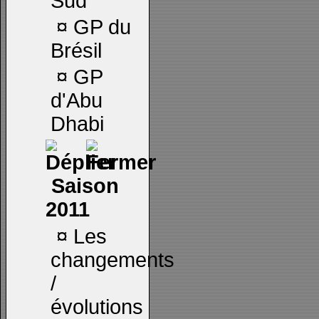
Sud
¤
GP du
Brésil
¤
GP
d'Abu
Dhabi
Saison
2011
¤
Les
changements
/
évolutions