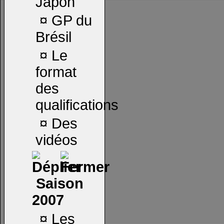
Japon
¤
GP du
Brésil
¤
Le
format
des
qualifications
¤
Des
vidéos
Saison
2007
¤
Les