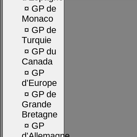
¤
GP de
Monaco
¤
GP de
Turquie
¤
GP du
Canada
¤
GP
d'Europe
¤
GP de
Grande
Bretagne
¤
GP
d'Allemagne