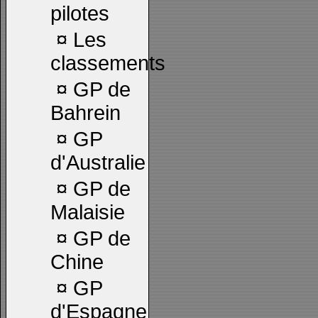
pilotes
¤
Les
classements
¤
GP de
Bahrein
¤
GP
d'Australie
¤
GP de
Malaisie
¤
GP de
Chine
¤
GP
d'Espagne