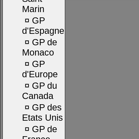
Marin
¤
GP
d'Espagne
¤
GP de
Monaco
¤
GP
d'Europe
¤
GP du
Canada
¤
GP des
Etats Unis
¤
GP de