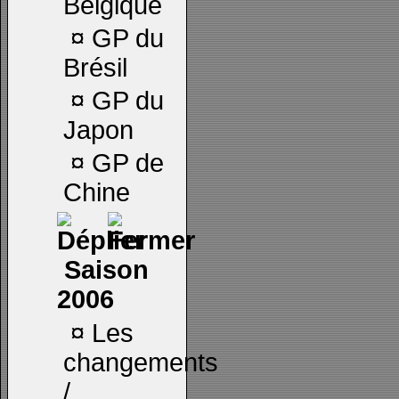
Belgique
¤
GP du
Brésil
¤
GP du
Japon
¤
GP de
Chine
Saison
2006
¤
Les
changements
/