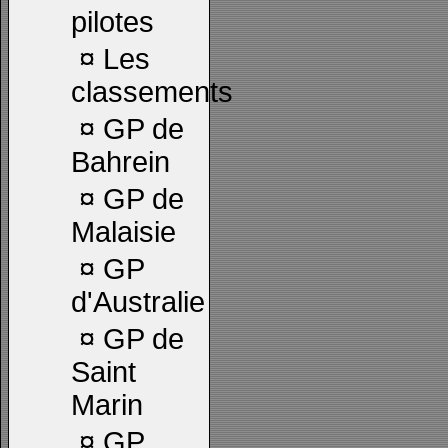
pilotes
¤
Les
classements
¤
GP de
Bahrein
¤
GP de
Malaisie
¤
GP
d'Australie
¤
GP de
Saint
Marin
¤
GP