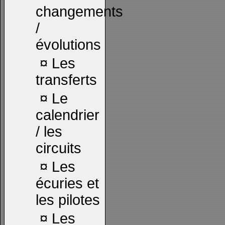
changements
/
évolutions
¤
Les
transferts
¤
Le
calendrier
/ les
circuits
¤
Les
écuries et
les pilotes
¤
Les