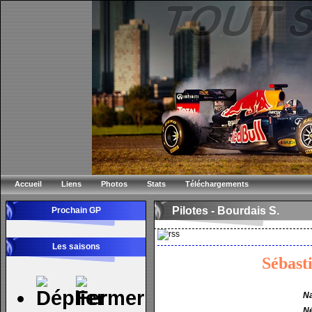
Accueil
Liens
Photos
Stats
Téléchargements
Pilotes - Bourdais S.
Prochain GP
Les saisons
Sébas
Na
Né