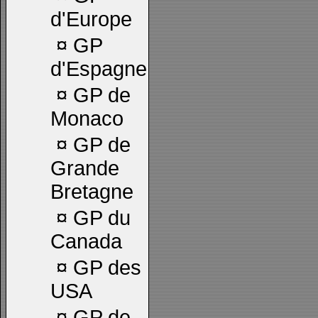
d'Europe
¤
GP
d'Espagne
¤
GP de
Monaco
¤
GP de
Grande
Bretagne
¤
GP du
Canada
¤
GP des
USA
¤
GP de