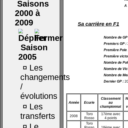
Saisons
A 
2000 à
2009
Sa carrière en F1
Nombre de GP 
Premiers GP :
Saison
Première Pole :
2005
Première victoir
Nombre de Pole
¤
Les
Nombre de Vict
changements
Nombre de Meil
Dernier GP :
20
/
évolutions
Classement
N
Année
Ecurie
au
¤
Les
championnat
v
transferts
Toro
17ème avec
2008
Rosso
4 points
Toro
¤
Le
Rosso
18ème avec