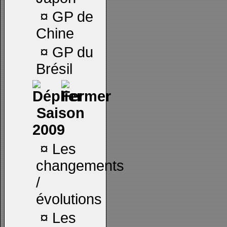
¤
GP de
Chine
¤
GP du
Brésil
Saison
2009
¤
Les
changements
/
évolutions
¤
Les