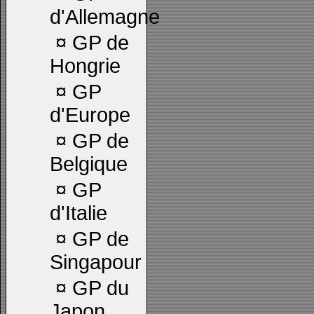
d'Allemagne
¤
GP de
Hongrie
¤
GP
d'Europe
¤
GP de
Belgique
¤
GP
d'Italie
¤
GP de
Singapour
¤
GP du
Japon