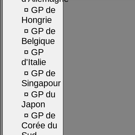
¤
GP de
Hongrie
¤
GP de
Belgique
¤
GP
d'Italie
¤
GP de
Singapour
¤
GP du
Japon
¤
GP de
Corée du