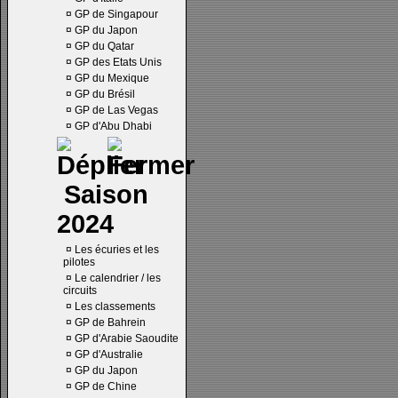
¤
GP de Singapour
¤
GP du Japon
¤
GP du Qatar
¤
GP des Etats Unis
¤
GP du Mexique
¤
GP du Brésil
¤
GP de Las Vegas
¤
GP d'Abu Dhabi
Saison
2024
¤
Les écuries et les
pilotes
¤
Le calendrier / les
circuits
¤
Les classements
¤
GP de Bahrein
¤
GP d'Arabie Saoudite
¤
GP d'Australie
¤
GP du Japon
¤
GP de Chine