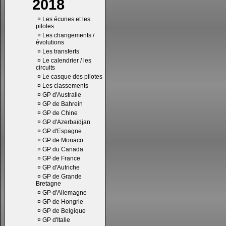
2018
¤
Les écuries et les
pilotes
¤
Les changements /
évolutions
¤
Les transferts
¤
Le calendrier / les
circuits
¤
Le casque des pilotes
¤
Les classements
¤
GP d'Australie
¤
GP de Bahrein
¤
GP de Chine
¤
GP d'Azerbaïdjan
¤
GP d'Espagne
¤
GP de Monaco
¤
GP du Canada
¤
GP de France
¤
GP d'Autriche
¤
GP de Grande
Bretagne
¤
GP d'Allemagne
¤
GP de Hongrie
¤
GP de Belgique
¤
GP d'Italie