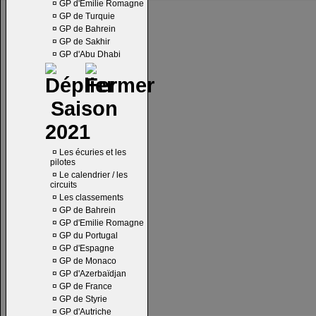
¤
GP d'Emilie Romagne
¤
GP de Turquie
¤
GP de Bahrein
¤
GP de Sakhir
¤
GP d'Abu Dhabi
Saison
2021
¤
Les écuries et les
pilotes
¤
Le calendrier / les
circuits
¤
Les classements
¤
GP de Bahrein
¤
GP d'Emilie Romagne
¤
GP du Portugal
¤
GP d'Espagne
¤
GP de Monaco
¤
GP d'Azerbaïdjan
¤
GP de France
¤
GP de Styrie
¤
GP d'Autriche