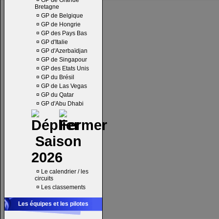
¤
GP de Grande
Bretagne
¤
GP de Belgique
¤
GP de Hongrie
¤
GP des Pays Bas
¤
GP d'Italie
¤
GP d'Azerbaïdjan
¤
GP de Singapour
¤
GP des Etats Unis
¤
GP du Brésil
¤
GP de Las Vegas
¤
GP du Qatar
¤
GP d'Abu Dhabi
Saison
2026
¤
Le calendrier / les
circuits
¤
Les classements
Les équipes et les pilotes