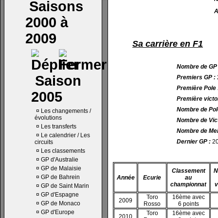
Saisons
A
2000 à
2009
Sa carrière en F1
Nombre de GP
Saison
Premiers GP :
Première Pole :
2005
Première victoir
Nombre de Pole
¤
Les changements /
évolutions
Nombre de Vict
¤
Les transferts
Nombre de Meil
¤
Le calendrier / Les
Dernier GP :
20
circuits
¤
Les classements
¤
GP d'Australie
¤
GP de Malaisie
Classement
N
¤
GP de Bahrein
Année
Ecurie
au
championnat
v
¤
GP de Saint Marin
¤
GP d'Espagne
Toro
16ème avec
2009
¤
GP de Monaco
Rosso
6 points
¤
GP d'Europe
Toro
16ème avec
2010