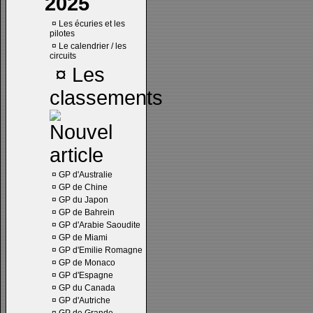
2025
¤
Les écuries et les
pilotes
¤
Le calendrier / les
circuits
¤
Les
classements
¤
GP d'Australie
¤
GP de Chine
¤
GP du Japon
¤
GP de Bahrein
¤
GP d'Arabie Saoudite
¤
GP de Miami
¤
GP d'Emilie Romagne
¤
GP de Monaco
¤
GP d'Espagne
¤
GP du Canada
¤
GP d'Autriche