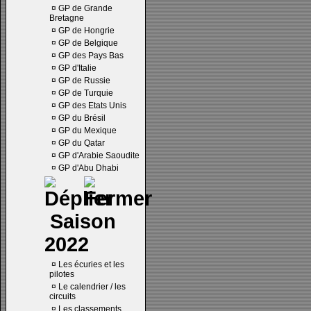
¤
GP de Grande
Bretagne
¤
GP de Hongrie
¤
GP de Belgique
¤
GP des Pays Bas
¤
GP d'Italie
¤
GP de Russie
¤
GP de Turquie
¤
GP des Etats Unis
¤
GP du Brésil
¤
GP du Mexique
¤
GP du Qatar
¤
GP d'Arabie Saoudite
¤
GP d'Abu Dhabi
Saison
2022
¤
Les écuries et les
pilotes
¤
Le calendrier / les
circuits
¤
Les classements