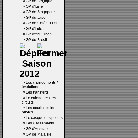
¤
GP de Belgique
¤
GP d'Italie
¤
GP de Singapour
¤
GP du Japon
¤
GP de Corée du Sud
¤
GP d'Inde
¤
GP d'Abu Dhabi
¤
GP du Brésil
Saison
2012
¤
Les changements /
évolutions
¤
Les transferts
¤
Le calendrier / les
circuits
¤
Les écuries et les
pilotes
¤
Le casque des pilotes
¤
Les classements
¤
GP d'Australie
¤
GP de Malaisie