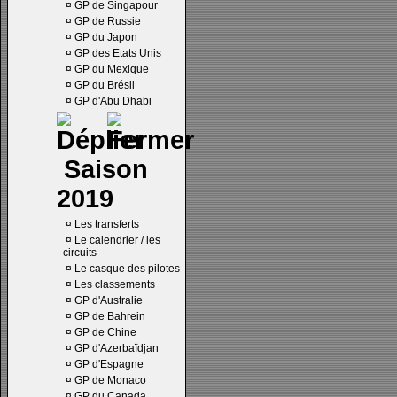
¤
GP de Singapour
¤
GP de Russie
¤
GP du Japon
¤
GP des Etats Unis
¤
GP du Mexique
¤
GP du Brésil
¤
GP d'Abu Dhabi
Saison
2019
¤
Les transferts
¤
Le calendrier / les
circuits
¤
Le casque des pilotes
¤
Les classements
¤
GP d'Australie
¤
GP de Bahrein
¤
GP de Chine
¤
GP d'Azerbaïdjan
¤
GP d'Espagne
¤
GP de Monaco
¤
GP du Canada