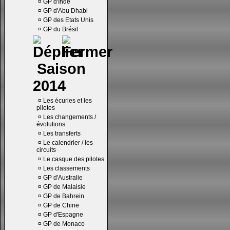
¤
GP d'Inde
¤
GP d'Abu Dhabi
¤
GP des Etats Unis
¤
GP du Brésil
Saison
2014
¤
Les écuries et les
pilotes
¤
Les changements /
évolutions
¤
Les transferts
¤
Le calendrier / les
circuits
¤
Le casque des pilotes
¤
Les classements
¤
GP d'Australie
¤
GP de Malaisie
¤
GP de Bahrein
¤
GP de Chine
¤
GP d'Espagne
¤
GP de Monaco