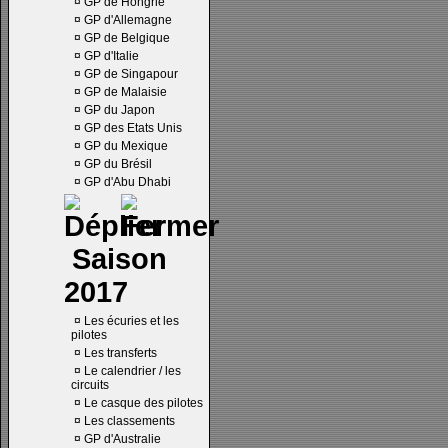
¤
GP de Hongrie
¤
GP d'Allemagne
¤
GP de Belgique
¤
GP d'Italie
¤
GP de Singapour
¤
GP de Malaisie
¤
GP du Japon
¤
GP des Etats Unis
¤
GP du Mexique
¤
GP du Brésil
¤
GP d'Abu Dhabi
Saison
2017
¤
Les écuries et les
pilotes
¤
Les transferts
¤
Le calendrier / les
circuits
¤
Le casque des pilotes
¤
Les classements
¤
GP d'Australie