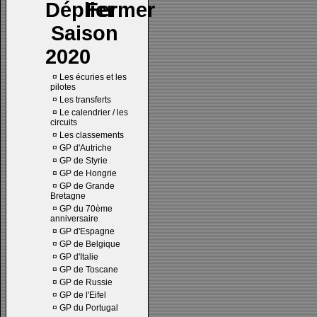
Saison
2020
¤
Les écuries et les
pilotes
¤
Les transferts
¤
Le calendrier / les
circuits
¤
Les classements
¤
GP d'Autriche
¤
GP de Styrie
¤
GP de Hongrie
¤
GP de Grande
Bretagne
¤
GP du 70ème
anniversaire
¤
GP d'Espagne
¤
GP de Belgique
¤
GP d'Italie
¤
GP de Toscane
¤
GP de Russie
¤
GP de l'Eifel
¤
GP du Portugal