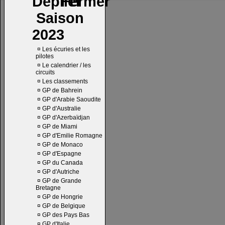
Saison
2023
¤
Les écuries et les
pilotes
¤
Le calendrier / les
circuits
¤
Les classements
¤
GP de Bahrein
¤
GP d'Arabie Saoudite
¤
GP d'Australie
¤
GP d'Azerbaïdjan
¤
GP de Miami
¤
GP d'Emilie Romagne
¤
GP de Monaco
¤
GP d'Espagne
¤
GP du Canada
¤
GP d'Autriche
¤
GP de Grande
Bretagne
¤
GP de Hongrie
¤
GP de Belgique
¤
GP des Pays Bas
¤
GP d'Italie