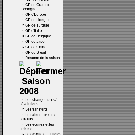
¤
GP de Grande
Bretagne
¤
GP d'Europe
¤
GP de Hongrie
¤
GP de Turquie
¤
GP d'Italie
¤
GP de Belgique
¤
GP du Japon
¤
GP de Chine
¤
GP du Brésil
¤
Résumé de la saison
Saison
2008
¤
Les changements /
évolutions
¤
Les transferts
¤
Le calendrier / les
circuits
¤
Les écuries et les
pilotes
¤
Le casque des pilotes