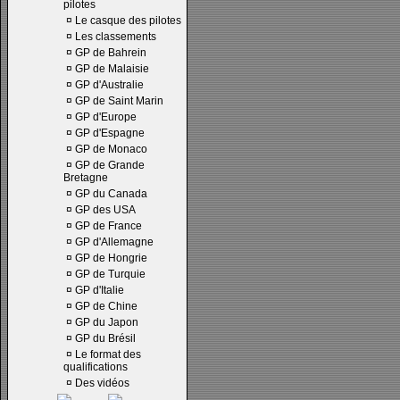
pilotes
¤
Le casque des pilotes
¤
Les classements
¤
GP de Bahrein
¤
GP de Malaisie
¤
GP d'Australie
¤
GP de Saint Marin
¤
GP d'Europe
¤
GP d'Espagne
¤
GP de Monaco
¤
GP de Grande
Bretagne
¤
GP du Canada
¤
GP des USA
¤
GP de France
¤
GP d'Allemagne
¤
GP de Hongrie
¤
GP de Turquie
¤
GP d'Italie
¤
GP de Chine
¤
GP du Japon
¤
GP du Brésil
¤
Le format des
qualifications
¤
Des vidéos