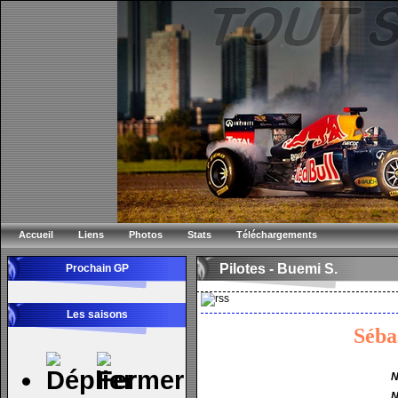
Accueil
Liens
Photos
Stats
Téléchargements
Pilotes - Buemi S.
Prochain GP
Les saisons
Séba
N
N