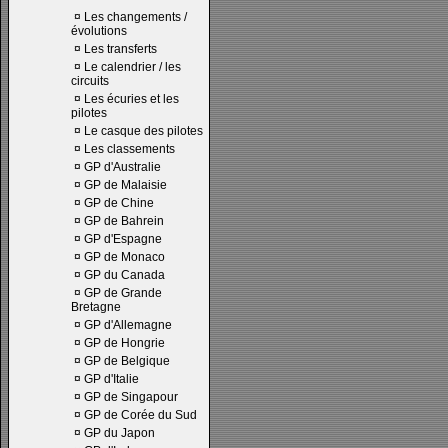
¤
Les changements /
évolutions
¤
Les transferts
¤
Le calendrier / les
circuits
¤
Les écuries et les
pilotes
¤
Le casque des pilotes
¤
Les classements
¤
GP d'Australie
¤
GP de Malaisie
¤
GP de Chine
¤
GP de Bahrein
¤
GP d'Espagne
¤
GP de Monaco
¤
GP du Canada
¤
GP de Grande
Bretagne
¤
GP d'Allemagne
¤
GP de Hongrie
¤
GP de Belgique
¤
GP d'Italie
¤
GP de Singapour
¤
GP de Corée du Sud
¤
GP du Japon