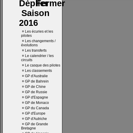
Saison
2016
¤
Les écuries et les
pilotes
¤
Les changements /
évolutions
¤
Les transferts
¤
Le calendrier / les
circuits
¤
Le casque des pilotes
¤
Les classements
¤
GP d'Australie
¤
GP de Bahrein
¤
GP de Chine
¤
GP de Russie
¤
GP d'Espagne
¤
GP de Monaco
¤
GP du Canada
¤
GP d'Europe
¤
GP d'Autriche
¤
GP de Grande
Bretagne