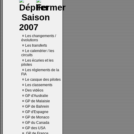
Saison
2007
¤
Les changements /
évolutions
¤
Les transferts
¤
Le calendrier / les
circuits
¤
Les écuries et les
pilotes
¤
Les réglements de la
FIA
¤
Le casque des pilotes
¤
Les classements
¤
Des vidéos
¤
GP d'Australie
¤
GP de Malaisie
¤
GP de Bahrein
¤
GP d'Espagne
¤
GP de Monaco
¤
GP du Canada
¤
GP des USA
¤
GP de France