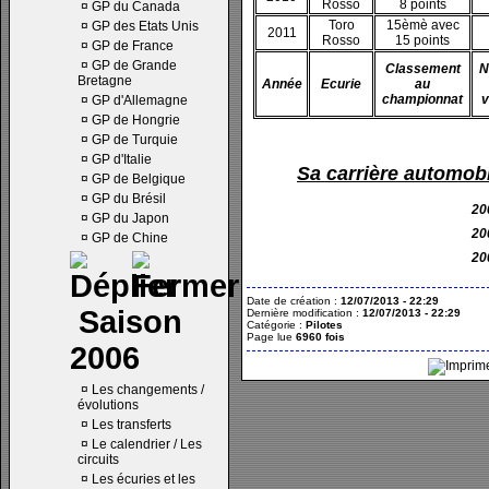
Rosso
8 points
¤
GP du Canada
Toro
15èmè avec
¤
GP des Etats Unis
2011
Rosso
15 points
¤
GP de France
¤
GP de Grande
Classement
N
Bretagne
Année
Ecurie
au
championnat
v
¤
GP d'Allemagne
¤
GP de Hongrie
¤
GP de Turquie
¤
GP d'Italie
Sa carrière automobi
¤
GP de Belgique
¤
GP du Brésil
20
¤
GP du Japon
20
¤
GP de Chine
20
Date de création :
12/07/2013 - 22:29
Saison
Dernière modification :
12/07/2013 - 22:29
Catégorie :
Pilotes
Page lue
6960 fois
2006
¤
Les changements /
évolutions
¤
Les transferts
¤
Le calendrier / Les
circuits
¤
Les écuries et les