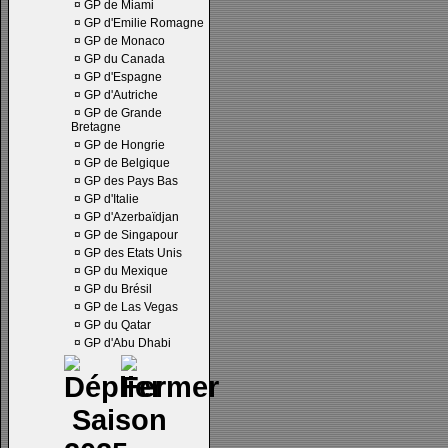
¤
GP de Miami
¤
GP d'Emilie Romagne
¤
GP de Monaco
¤
GP du Canada
¤
GP d'Espagne
¤
GP d'Autriche
¤
GP de Grande
Bretagne
¤
GP de Hongrie
¤
GP de Belgique
¤
GP des Pays Bas
¤
GP d'Italie
¤
GP d'Azerbaïdjan
¤
GP de Singapour
¤
GP des Etats Unis
¤
GP du Mexique
¤
GP du Brésil
¤
GP de Las Vegas
¤
GP du Qatar
¤
GP d'Abu Dhabi
Saison