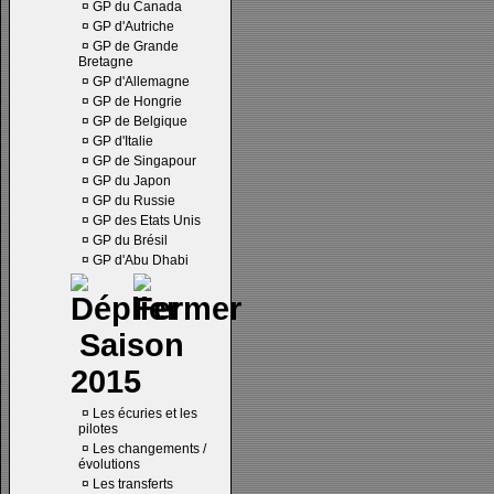
¤
GP du Canada
¤
GP d'Autriche
¤
GP de Grande
Bretagne
¤
GP d'Allemagne
¤
GP de Hongrie
¤
GP de Belgique
¤
GP d'Italie
¤
GP de Singapour
¤
GP du Japon
¤
GP du Russie
¤
GP des Etats Unis
¤
GP du Brésil
¤
GP d'Abu Dhabi
Saison
2015
¤
Les écuries et les
pilotes
¤
Les changements /
évolutions
¤
Les transferts