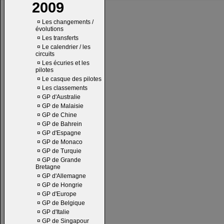
2009
¤
Les changements /
évolutions
¤
Les transferts
¤
Le calendrier / les
circuits
¤
Les écuries et les
pilotes
¤
Le casque des pilotes
¤
Les classements
¤
GP d'Australie
¤
GP de Malaisie
¤
GP de Chine
¤
GP de Bahrein
¤
GP d'Espagne
¤
GP de Monaco
¤
GP de Turquie
¤
GP de Grande
Bretagne
¤
GP d'Allemagne
¤
GP de Hongrie
¤
GP d'Europe
¤
GP de Belgique
¤
GP d'Italie
¤
GP de Singapour