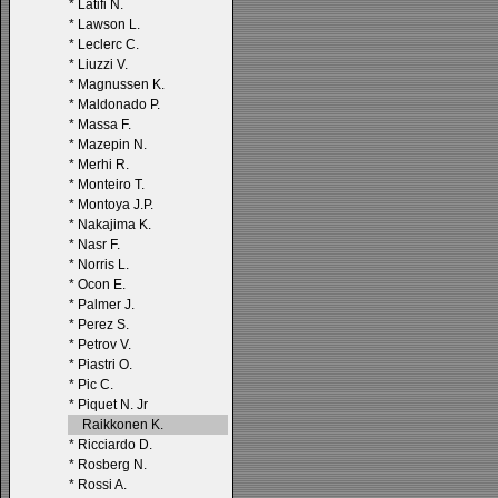
*
Latifi N.
*
Lawson L.
*
Leclerc C.
*
Liuzzi V.
*
Magnussen K.
*
Maldonado P.
*
Massa F.
*
Mazepin N.
*
Merhi R.
*
Monteiro T.
*
Montoya J.P.
*
Nakajima K.
*
Nasr F.
*
Norris L.
*
Ocon E.
*
Palmer J.
*
Perez S.
*
Petrov V.
*
Piastri O.
*
Pic C.
*
Piquet N. Jr
Raikkonen K.
*
Ricciardo D.
*
Rosberg N.
*
Rossi A.