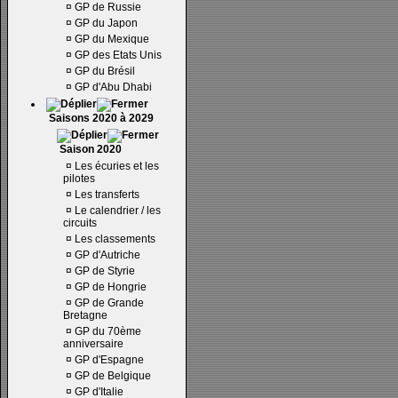
¤
GP de Russie
¤
GP du Japon
¤
GP du Mexique
¤
GP des Etats Unis
¤
GP du Brésil
¤
GP d'Abu Dhabi
Saisons 2020 à 2029
Saison 2020
¤
Les écuries et les
pilotes
¤
Les transferts
¤
Le calendrier / les
circuits
¤
Les classements
¤
GP d'Autriche
¤
GP de Styrie
¤
GP de Hongrie
¤
GP de Grande
Bretagne
¤
GP du 70ème
anniversaire
¤
GP d'Espagne
¤
GP de Belgique
¤
GP d'Italie