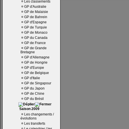
¤
Les classements
¤
GP d'Australie
¤
GP de Malaisie
¤
GP de Bahrein
¤
GP d'Espagne
¤
GP de Turquie
¤
GP de Monaco
¤
GP du Canada
¤
GP de France
¤
GP de Grande
Bretagne
¤
GP d'Allemagne
¤
GP de Hongrie
¤
GP d'Europe
¤
GP de Belgique
¤
GP d'Italie
¤
GP de Singapour
¤
GP du Japon
¤
GP de Chine
¤
GP du Brésil
Saison 2009
¤
Les changements /
évolutions
¤
Les transferts
¤
Le calendrier / les