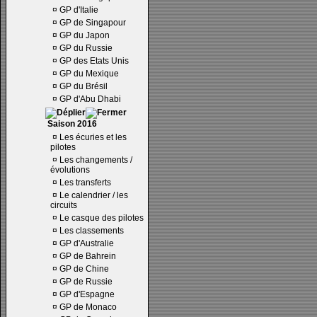
¤
GP d'Italie
¤
GP de Singapour
¤
GP du Japon
¤
GP du Russie
¤
GP des Etats Unis
¤
GP du Mexique
¤
GP du Brésil
¤
GP d'Abu Dhabi
Saison 2016
¤
Les écuries et les
pilotes
¤
Les changements /
évolutions
¤
Les transferts
¤
Le calendrier / les
circuits
¤
Le casque des pilotes
¤
Les classements
¤
GP d'Australie
¤
GP de Bahrein
¤
GP de Chine
¤
GP de Russie
¤
GP d'Espagne
¤
GP de Monaco