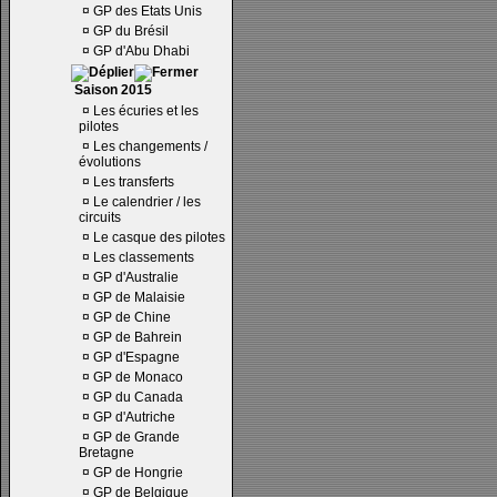
¤
GP des Etats Unis
¤
GP du Brésil
¤
GP d'Abu Dhabi
Saison 2015
¤
Les écuries et les
pilotes
¤
Les changements /
évolutions
¤
Les transferts
¤
Le calendrier / les
circuits
¤
Le casque des pilotes
¤
Les classements
¤
GP d'Australie
¤
GP de Malaisie
¤
GP de Chine
¤
GP de Bahrein
¤
GP d'Espagne
¤
GP de Monaco
¤
GP du Canada
¤
GP d'Autriche
¤
GP de Grande
Bretagne
¤
GP de Hongrie
¤
GP de Belgique