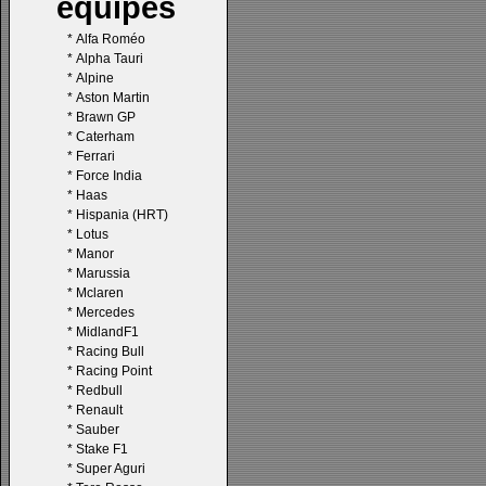
équipes
*
Alfa Roméo
*
Alpha Tauri
*
Alpine
*
Aston Martin
*
Brawn GP
*
Caterham
*
Ferrari
*
Force India
*
Haas
*
Hispania (HRT)
*
Lotus
*
Manor
*
Marussia
*
Mclaren
*
Mercedes
*
MidlandF1
*
Racing Bull
*
Racing Point
*
Redbull
*
Renault
*
Sauber
*
Stake F1
*
Super Aguri