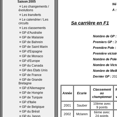
Saison 2005
Né 
¤
Les changements /
A 
évolutions
¤
Les transferts
¤
Le calendrier / Les
Sa carrière en F1
circuits
¤
Les classements
¤
GP d'Australie
Nombre de GP 
¤
GP de Malaisie
¤
GP de Bahrein
Premiers GP :
2
¤
GP de Saint Marin
Première Pole :
¤
GP d'Espagne
Première victoir
¤
GP de Monaco
Nombre de Pole 
¤
GP d'Europe
Nombre de Victo
¤
GP du Canada
¤
GP des Etats Unis
Nombre de Meille
¤
GP de France
Dernier GP :
202
¤
GP de Grande
Bretagne
¤
GP d'Allemagne
Classement
¤
GP de Hongrie
Année
Ecurie
au
championnat
¤
GP de Turquie
¤
GP d'Italie
10ème avec
2001
Sauber
¤
GP de Belgique
9 points
¤
GP du Brésil
6ème avec
2002
Mclaren
24 points
¤
GP du Japon