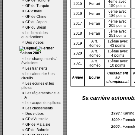
¤
GP de Hongrie
4ème avec
2015
Ferrari
¤
GP de Turquie
150 points
¤
GP d'Italie
6ème avec
2016
Ferrari
186 points
¤
GP de Chine
4ème avec
¤
GP du Japon
2017
Ferrari
205 points
¤
GP du Brésil
3ème avec
¤
Le format des
2018
Ferrari
251 points
qualifications
Alfa
12ème avec
¤
Des vidéos
2019
Roméo
43 points
Alfa
16ème avec
Saison 2007
2020
Roméo
4 points
¤
Les changements /
Alfa
16ème avec
évolutions
2021
Roméo
10 points
¤
Les transferts
Classement
¤
Le calendrier / les
Année
Ecurie
au
circuits
championnat
¤
Les écuries et les
pilotes
¤
Les réglements de la
Sa carrière automobi
FIA
¤
Le casque des pilotes
¤
Les classements
1998 :
Karting
¤
Des vidéos
¤
GP d'Australie
1999 :
Formul
¤
GP de Malaisie
2000 :
Formul
¤
GP de Bahrein