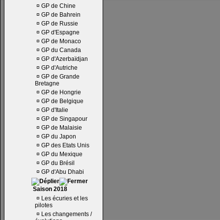
¤
GP de Chine
¤
GP de Bahrein
¤
GP de Russie
¤
GP d'Espagne
¤
GP de Monaco
¤
GP du Canada
¤
GP d'Azerbaïdjan
¤
GP d'Autriche
¤
GP de Grande
Bretagne
¤
GP de Hongrie
¤
GP de Belgique
¤
GP d'Italie
¤
GP de Singapour
¤
GP de Malaisie
¤
GP du Japon
¤
GP des Etats Unis
¤
GP du Mexique
¤
GP du Brésil
¤
GP d'Abu Dhabi
Saison 2018
¤
Les écuries et les
pilotes
¤
Les changements /