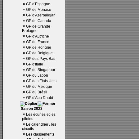
¤
GP d'Espagne
¤
GP de Monaco
¤
GP d'Azerbaïdjan
¤
GP du Canada
¤
GP de Grande
Bretagne
¤
GP d'Autriche
¤
GP de France
¤
GP de Hongrie
¤
GP de Belgique
¤
GP des Pays Bas
¤
GP d'Italie
¤
GP de Singapour
¤
GP du Japon
¤
GP des Etats Unis
¤
GP du Mexique
¤
GP du Brésil
¤
GP d'Abu Dhabi
Saison 2023
¤
Les écuries et les
pilotes
¤
Le calendrier / les
circuits
¤
Les classements