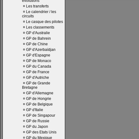
évolutions
¤
Les transferts
¤
Le calendrier / les
circuits
¤
Le casque des pilotes
¤
Les classements
¤
GP d'Australie
¤
GP de Bahrein
¤
GP de Chine
¤
GP d'Azerbaïdjan
¤
GP d'Espagne
¤
GP de Monaco
¤
GP du Canada
¤
GP de France
¤
GP d'Autriche
¤
GP de Grande
Bretagne
¤
GP d'Allemagne
¤
GP de Hongrie
¤
GP de Belgique
¤
GP d'Italie
¤
GP de Singapour
¤
GP de Russie
¤
GP du Japon
¤
GP des Etats Unis
¤
GP du Mexique