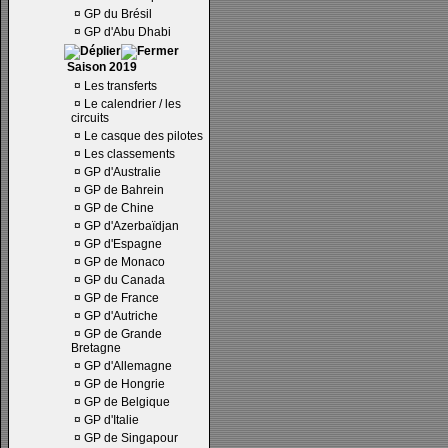
¤
GP du Brésil
¤
GP d'Abu Dhabi
Saison 2019
¤
Les transferts
¤
Le calendrier / les
circuits
¤
Le casque des pilotes
¤
Les classements
¤
GP d'Australie
¤
GP de Bahrein
¤
GP de Chine
¤
GP d'Azerbaïdjan
¤
GP d'Espagne
¤
GP de Monaco
¤
GP du Canada
¤
GP de France
¤
GP d'Autriche
¤
GP de Grande
Bretagne
¤
GP d'Allemagne
¤
GP de Hongrie
¤
GP de Belgique
¤
GP d'Italie
¤
GP de Singapour