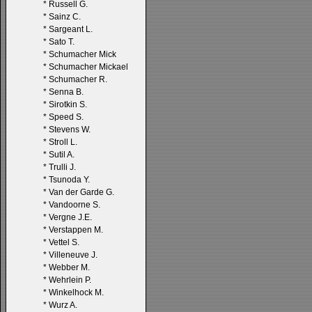
*
Russell G.
*
Sainz C.
*
Sargeant L.
*
Sato T.
*
Schumacher Mick
*
Schumacher Mickael
*
Schumacher R.
*
Senna B.
*
Sirotkin S.
*
Speed S.
*
Stevens W.
*
Stroll L.
*
Sutil A.
*
Trulli J.
*
Tsunoda Y.
*
Van der Garde G.
*
Vandoorne S.
*
Vergne J.E.
*
Verstappen M.
*
Vettel S.
*
Villeneuve J.
*
Webber M.
*
Wehrlein P.
*
Winkelhock M.
*
Wurz A.