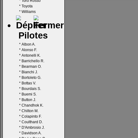
*
Toro Rosso
*
Toyota
*
Williams
Pilotes
*
Albon A.
*
Alonso F.
*
Antonelli K.
*
Barrichello R.
*
Bearman O.
*
Bianchi J.
*
Bortoleto G.
*
Bottas V.
*
Bourdais S.
*
Buemi S.
*
Button J.
*
Chandhok K.
*
Chilton M.
*
Colapinto F.
*
Coulthard D.
*
D'Ambrosio J.
*
Davidson A.