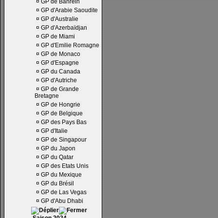
¤
GP de Bahrein
¤
GP d'Arabie Saoudite
¤
GP d'Australie
¤
GP d'Azerbaïdjan
¤
GP de Miami
¤
GP d'Emilie Romagne
¤
GP de Monaco
¤
GP d'Espagne
¤
GP du Canada
¤
GP d'Autriche
¤
GP de Grande
Bretagne
¤
GP de Hongrie
¤
GP de Belgique
¤
GP des Pays Bas
¤
GP d'Italie
¤
GP de Singapour
¤
GP du Japon
¤
GP du Qatar
¤
GP des Etats Unis
¤
GP du Mexique
¤
GP du Brésil
¤
GP de Las Vegas
¤
GP d'Abu Dhabi