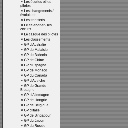
¤
Les écuries et les
pilotes
¤
Les changements /
évolutions
¤
Les transferts
¤
Le calendrier / les
circuits
¤
Le casque des pilotes
¤
Les classements
¤
GP d'Australie
¤
GP de Malaisie
¤
GP de Bahrein
¤
GP de Chine
¤
GP d'Espagne
¤
GP de Monaco
¤
GP du Canada
¤
GP d'Autriche
¤
GP de Grande
Bretagne
¤
GP d'Allemagne
¤
GP de Hongrie
¤
GP de Belgique
¤
GP d'Italie
¤
GP de Singapour
¤
GP du Japon
¤
GP du Russie