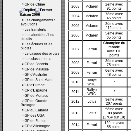
¤
GP de Chine
2ème avec
2003
Mclaren
91 points
7ème avec
Saison 2006
2004
Mclaren
45 points
¤
Les changements /
2ème avec
évolutions
2005
Mclaren
112 points
¤
Les transferts
5ème avec
¤
Le calendrier / Les
2006
Mclaren
65 points
circuits
Champion du
¤
Les écuries et les
monde
pilotes
2007
Ferrari
avec 110
¤
Le casque des pilotes
points
¤
Les classements
3ème avec
2008
Ferrari
¤
GP de Bahrein
75 points
¤
GP de Malaisie
6ème avec
2009
Ferrari
¤
GP d'Australie
48 points
¤
GP de Saint Marin
Rallye
2010
/
WRC
¤
GP d'Europe
Rallye
¤
GP d'Espagne
2011
/
WRC
¤
GP de Monaco
3ème avec
¤
GP de Grande
2012
Lotus
207 points
Bretagne
5ème avec
¤
GP du Canada
2013
Lotus
183 points
¤
GP des USA
(17GP sur 19)
¤
GP de France
12ème avec
2014
Ferrari
¤
GP d'Allemagne
55 points