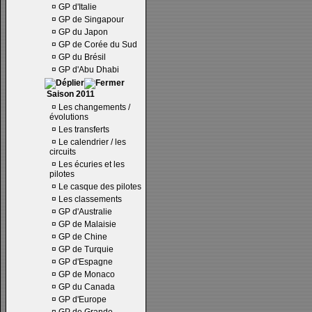
¤
GP d'Italie
¤
GP de Singapour
¤
GP du Japon
¤
GP de Corée du Sud
¤
GP du Brésil
¤
GP d'Abu Dhabi
Saison 2011
¤
Les changements /
évolutions
¤
Les transferts
¤
Le calendrier / les
circuits
¤
Les écuries et les
pilotes
¤
Le casque des pilotes
¤
Les classements
¤
GP d'Australie
¤
GP de Malaisie
¤
GP de Chine
¤
GP de Turquie
¤
GP d'Espagne
¤
GP de Monaco
¤
GP du Canada
¤
GP d'Europe