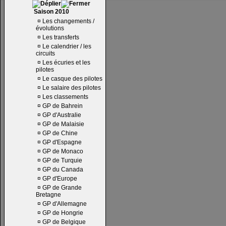
Saison 2010
¤
Les changements /
évolutions
¤
Les transferts
¤
Le calendrier / les
circuits
¤
Les écuries et les
pilotes
¤
Le casque des pilotes
¤
Le salaire des pilotes
¤
Les classements
¤
GP de Bahrein
¤
GP d'Australie
¤
GP de Malaisie
¤
GP de Chine
¤
GP d'Espagne
¤
GP de Monaco
¤
GP de Turquie
¤
GP du Canada
¤
GP d'Europe
¤
GP de Grande
Bretagne
¤
GP d'Allemagne
¤
GP de Hongrie
¤
GP de Belgique