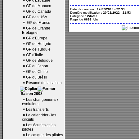
¤
GP d'Espagne
¤
GP de Monaco
Date de création :
12/07/2013 - 22:39
¤
GP du Canada
Dernière modification :
20/02/2022 - 21:53
Catégorie :
Pilotes
¤
GP des USA
Page lue
6698 fois
¤
GP de France
¤
GP de Grande
Bretagne
¤
GP d'Europe
¤
GP de Hongrie
¤
GP de Turquie
¤
GP d'Italie
¤
GP de Belgique
¤
GP du Japon
¤
GP de Chine
¤
GP du Brésil
¤
Résumé de la saison
Saison 2008
¤
Les changements /
évolutions
¤
Les transferts
¤
Le calendrier / les
circuits
¤
Les écuries et les
pilotes
¤
Le casque des pilotes