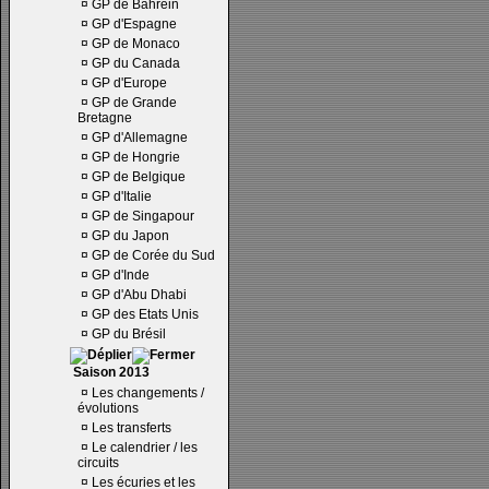
¤
GP de Bahrein
¤
GP d'Espagne
¤
GP de Monaco
¤
GP du Canada
¤
GP d'Europe
¤
GP de Grande
Bretagne
¤
GP d'Allemagne
¤
GP de Hongrie
¤
GP de Belgique
¤
GP d'Italie
¤
GP de Singapour
¤
GP du Japon
¤
GP de Corée du Sud
¤
GP d'Inde
¤
GP d'Abu Dhabi
¤
GP des Etats Unis
¤
GP du Brésil
Saison 2013
¤
Les changements /
évolutions
¤
Les transferts
¤
Le calendrier / les
circuits
¤
Les écuries et les