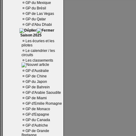
¤
GP du Mexique
¤
GP du Brésil
¤
GP de Las Vegas
¤
GP du Qatar
¤
GP d'Abu Dhabi
Saison 2025
¤
Les écuries et les
pilotes
¤
Le calendrier / les
circuits
¤
Les classements
¤
GP d'Australie
¤
GP de Chine
¤
GP du Japon
¤
GP de Bahrein
¤
GP d'Arabie Saoudite
¤
GP de Miami
¤
GP d'Emilie Romagne
¤
GP de Monaco
¤
GP d'Espagne
¤
GP du Canada
¤
GP d'Autriche
¤
GP de Grande
Bretagne