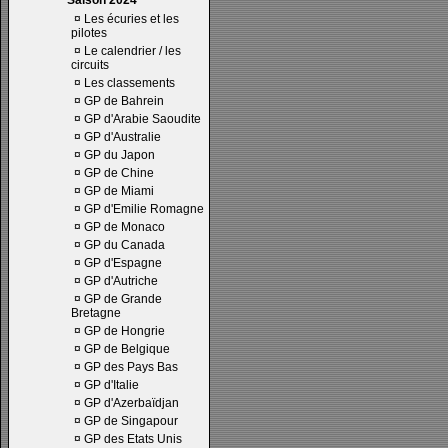
Saison 2024
¤
Les écuries et les
pilotes
¤
Le calendrier / les
circuits
¤
Les classements
¤
GP de Bahrein
¤
GP d'Arabie Saoudite
¤
GP d'Australie
¤
GP du Japon
¤
GP de Chine
¤
GP de Miami
¤
GP d'Emilie Romagne
¤
GP de Monaco
¤
GP du Canada
¤
GP d'Espagne
¤
GP d'Autriche
¤
GP de Grande
Bretagne
¤
GP de Hongrie
¤
GP de Belgique
¤
GP des Pays Bas
¤
GP d'Italie
¤
GP d'Azerbaïdjan
¤
GP de Singapour
¤
GP des Etats Unis