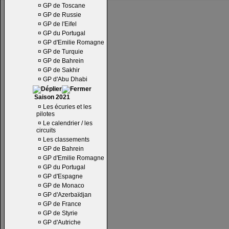
¤
GP de Toscane
¤
GP de Russie
¤
GP de l'Eifel
¤
GP du Portugal
¤
GP d'Emilie Romagne
¤
GP de Turquie
¤
GP de Bahrein
¤
GP de Sakhir
¤
GP d'Abu Dhabi
Saison 2021
¤
Les écuries et les
pilotes
¤
Le calendrier / les
circuits
¤
Les classements
¤
GP de Bahrein
¤
GP d'Emilie Romagne
¤
GP du Portugal
¤
GP d'Espagne
¤
GP de Monaco
¤
GP d'Azerbaïdjan
¤
GP de France
¤
GP de Styrie
¤
GP d'Autriche