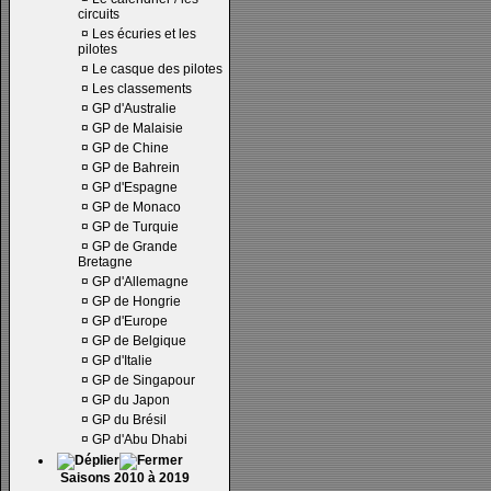
circuits
¤
Les écuries et les
pilotes
¤
Le casque des pilotes
¤
Les classements
¤
GP d'Australie
¤
GP de Malaisie
¤
GP de Chine
¤
GP de Bahrein
¤
GP d'Espagne
¤
GP de Monaco
¤
GP de Turquie
¤
GP de Grande
Bretagne
¤
GP d'Allemagne
¤
GP de Hongrie
¤
GP d'Europe
¤
GP de Belgique
¤
GP d'Italie
¤
GP de Singapour
¤
GP du Japon
¤
GP du Brésil
¤
GP d'Abu Dhabi
Saisons 2010 à 2019