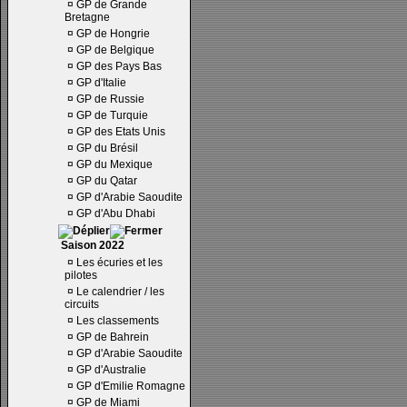
¤
GP de Grande
Bretagne
¤
GP de Hongrie
¤
GP de Belgique
¤
GP des Pays Bas
¤
GP d'Italie
¤
GP de Russie
¤
GP de Turquie
¤
GP des Etats Unis
¤
GP du Brésil
¤
GP du Mexique
¤
GP du Qatar
¤
GP d'Arabie Saoudite
¤
GP d'Abu Dhabi
Saison 2022
¤
Les écuries et les
pilotes
¤
Le calendrier / les
circuits
¤
Les classements
¤
GP de Bahrein
¤
GP d'Arabie Saoudite
¤
GP d'Australie
¤
GP d'Emilie Romagne
¤
GP de Miami