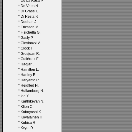
*
De La Rosa P.
*
De Vries N.
*
Di Grassi L.
*
Di Resta P.
*
Doohan J.
*
Ericsson M.
*
Fisichella G.
*
Gasly P.
*
Giovinazzi A.
*
Glock T.
*
Grosjean R.
*
Gutiérrez E.
*
Hadjar I.
*
Hamilton L.
*
Hartley B.
*
Haryanto R.
*
Heidfled N.
*
Hulkenberg N.
*
Ide Y.
*
Karthikeyan N.
*
Klien C.
*
Kobayashi K.
*
Kovalainen H.
*
Kubica R.
*
Kvyat D.