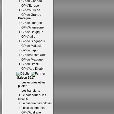
¤
GP du Canada
¤
GP d'Europe
¤
GP d'Autriche
¤
GP de Grande
Bretagne
¤
GP de Hongrie
¤
GP d'Allemagne
¤
GP de Belgique
¤
GP d'Italie
¤
GP de Singapour
¤
GP de Malaisie
¤
GP du Japon
¤
GP des Etats Unis
¤
GP du Mexique
¤
GP du Brésil
¤
GP d'Abu Dhabi
Saison 2017
¤
Les écuries et les
pilotes
¤
Les transferts
¤
Le calendrier / les
circuits
¤
Le casque des pilotes
¤
Les classements
¤
GP d'Australie