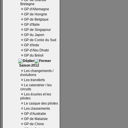
¤
GP de Grande
Bretagne
¤
GP d'Allemagne
¤
GP de Hongrie
¤
GP de Belgique
¤
GP d'Italie
¤
GP de Singapour
¤
GP du Japon
¤
GP de Corée du Sud
¤
GP d'Inde
¤
GP d'Abu Dhabi
¤
GP du Brésil
Saison 2012
¤
Les changements /
évolutions
¤
Les transferts
¤
Le calendrier / les
circuits
¤
Les écuries et les
pilotes
¤
Le casque des pilotes
¤
Les classements
¤
GP d'Australie
¤
GP de Malaisie
¤
GP de Chine