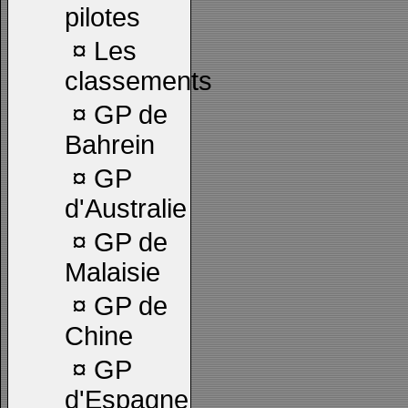
pilotes
¤
Les
classements
¤
GP de
Bahrein
¤
GP
d'Australie
¤
GP de
Malaisie
¤
GP de
Chine
¤
GP
d'Espagne