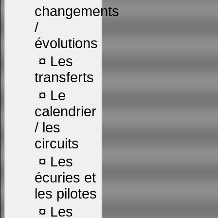
changements
/
évolutions
¤
Les
transferts
¤
Le
calendrier
/ les
circuits
¤
Les
écuries et
les pilotes
¤
Les