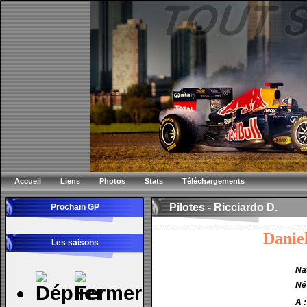
Accueil
Liens
Photos
Stats
Téléchargements
Pilotes - Ricciardo D.
Prochain GP
Dani
Les saisons
Nat
Né 
A :