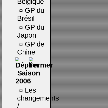
Belgique
¤
GP du
Brésil
¤
GP du
Japon
¤
GP de
Chine
Saison
2006
¤
Les
changements
/