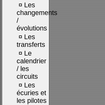
¤
Les
changements
/
évolutions
¤
Les
transferts
¤
Le
calendrier
/ les
circuits
¤
Les
écuries et
les pilotes