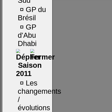
Sud
¤
GP du
Brésil
¤
GP
d'Abu
Dhabi
Saison
2011
¤
Les
changements
/
évolutions