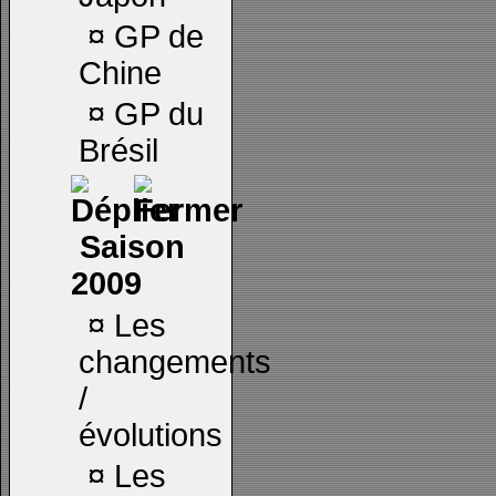
¤
GP de
Chine
¤
GP du
Brésil
Saison
2009
¤
Les
changements
/
évolutions
¤
Les