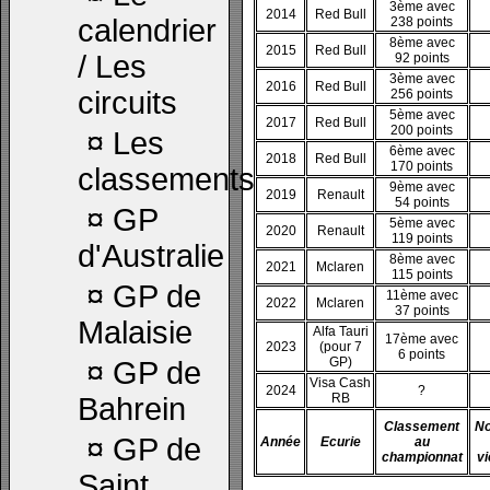
3ème avec
2014
Red Bull
calendrier
238 points
8ème avec
2015
Red Bull
/ Les
92 points
3ème avec
2016
Red Bull
circuits
256 points
5ème avec
2017
Red Bull
200 points
¤
Les
6ème avec
2018
Red Bull
170 points
classements
9ème avec
2019
Renault
54 points
¤
GP
5ème avec
2020
Renault
119 points
d'Australie
8ème avec
2021
Mclaren
115 points
¤
GP de
11ème avec
2022
Mclaren
37 points
Malaisie
Alfa Tauri
17ème avec
2023
(pour 7
6 points
GP)
¤
GP de
Visa Cash
2024
?
RB
Bahrein
Classement
N
¤
GP de
Année
Ecurie
au
championnat
vi
Saint