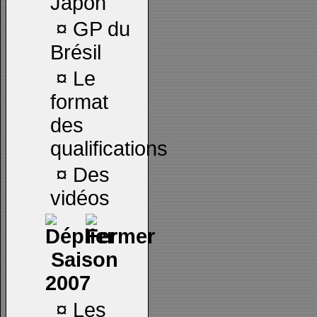
Japon
¤
GP du
Brésil
¤
Le
format
des
qualifications
¤
Des
vidéos
Saison
2007
¤
Les