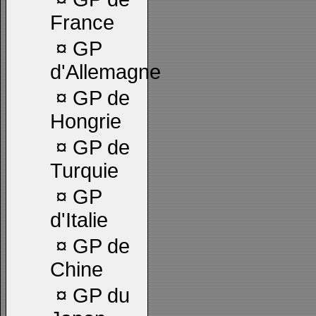
France
¤
GP
d'Allemagne
¤
GP de
Hongrie
¤
GP de
Turquie
¤
GP
d'Italie
¤
GP de
Chine
¤
GP du