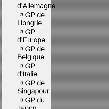
d'Allemagne
¤
GP de
Hongrie
¤
GP
d'Europe
¤
GP de
Belgique
¤
GP
d'Italie
¤
GP de
Singapour
¤
GP du
Japon