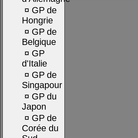
¤
GP de
Hongrie
¤
GP de
Belgique
¤
GP
d'Italie
¤
GP de
Singapour
¤
GP du
Japon
¤
GP de
Corée du