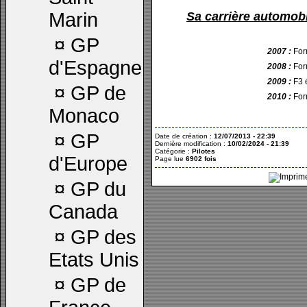
Marin
Sa carrière automobi
¤
GP
2007 :
For
d'Espagne
2008 :
For
2009 :
F3 
¤
GP de
2010 :
For
Monaco
¤
GP
Date de création :
12/07/2013 - 22:39
Dernière modification :
10/02/2024 - 21:39
Catégorie :
Pilotes
d'Europe
Page lue
6902 fois
¤
GP du
Canada
¤
GP des
Etats Unis
¤
GP de