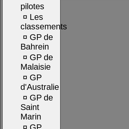
pilotes
¤
Les
classements
¤
GP de
Bahrein
¤
GP de
Malaisie
¤
GP
d'Australie
¤
GP de
Saint
Marin
¤
GP