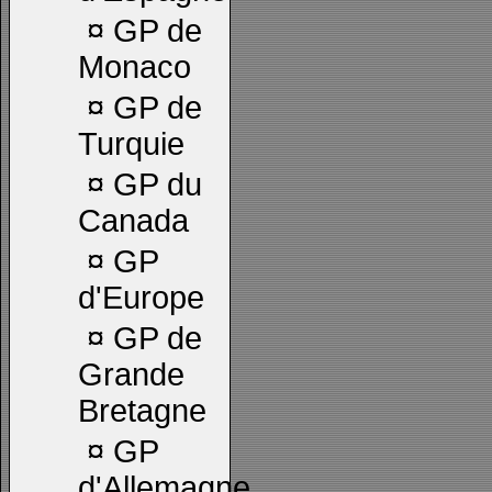
¤
GP de
Monaco
¤
GP de
Turquie
¤
GP du
Canada
¤
GP
d'Europe
¤
GP de
Grande
Bretagne
¤
GP
d'Allemagne