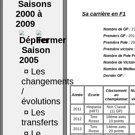
Saisons
2000 à
Sa carrière en F1
2009
Nombre de GP :
2
Premiers GP :
201
Première Pole :
20
Saison
Première victoire 
Nombre de Pole Po
2005
Nombre de Victoir
¤
Les
Nombre de Meilleu
Dernier GP :
changements
/
Classement
N
Année
Ecurie
au
évolutions
championnat
vi
Hispania
Non Classé
2011
¤
Les
(HRT)
(11 GP)
Toro
18ème avec
2012
transferts
Rosso
10 points
Toro
14ème avec
2013
¤
Le
Rosso
20 points