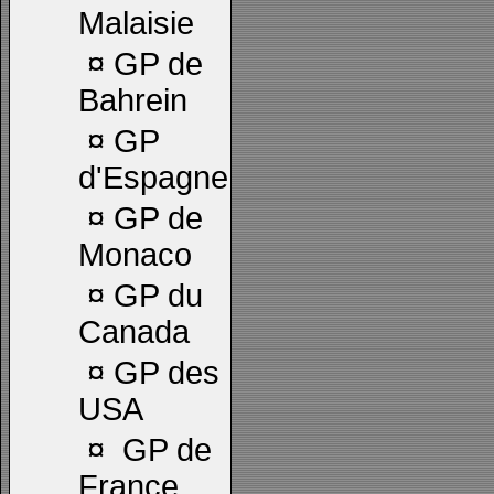
Malaisie
¤
GP de
Bahrein
¤
GP
d'Espagne
¤
GP de
Monaco
¤
GP du
Canada
¤
GP des
USA
¤
GP de
France