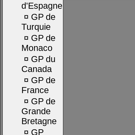
d'Espagne
¤
GP de
Turquie
¤
GP de
Monaco
¤
GP du
Canada
¤
GP de
France
¤
GP de
Grande
Bretagne
¤
GP