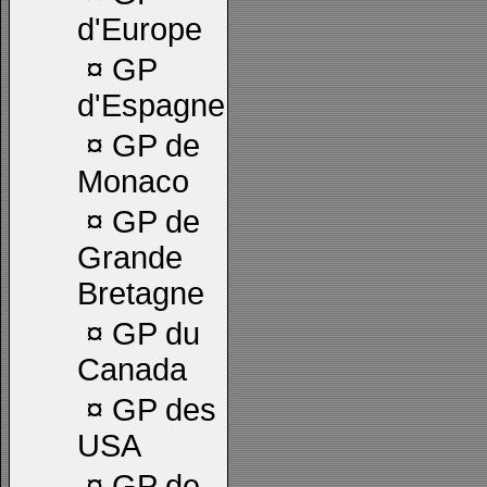
d'Europe
¤
GP
d'Espagne
¤
GP de
Monaco
¤
GP de
Grande
Bretagne
¤
GP du
Canada
¤
GP des
USA
¤
GP de