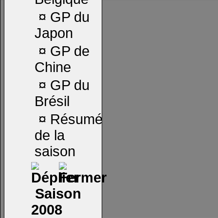
¤
GP du
Japon
¤
GP de
Chine
¤
GP du
Brésil
¤
Résumé
de la
saison
Saison
2008