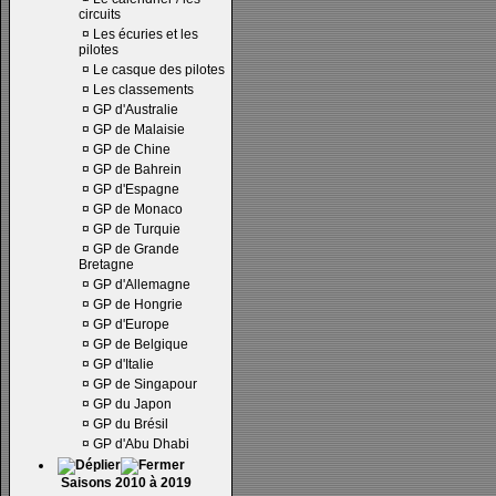
circuits
¤
Les écuries et les
pilotes
¤
Le casque des pilotes
¤
Les classements
¤
GP d'Australie
¤
GP de Malaisie
¤
GP de Chine
¤
GP de Bahrein
¤
GP d'Espagne
¤
GP de Monaco
¤
GP de Turquie
¤
GP de Grande
Bretagne
¤
GP d'Allemagne
¤
GP de Hongrie
¤
GP d'Europe
¤
GP de Belgique
¤
GP d'Italie
¤
GP de Singapour
¤
GP du Japon
¤
GP du Brésil
¤
GP d'Abu Dhabi
Saisons 2010 à 2019