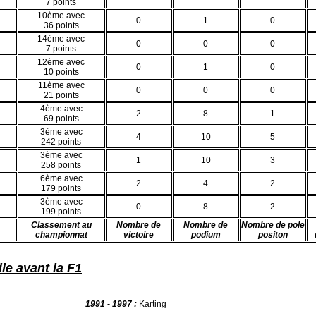
7 points
10ème avec
0
1
0
36 points
14ème avec
0
0
0
7 points
12ème avec
0
1
0
10 points
11ème avec
0
0
0
21 points
4ème avec
2
8
1
69 points
3ème avec
4
10
5
242 points
3ème avec
1
10
3
258 points
6ème avec
2
4
2
179 points
3ème avec
0
8
2
199 points
Classement au
Nombre de
Nombre de
Nombre de pole
championnat
victoire
podium
positon
le avant la F1
1991 - 1997 :
Karting