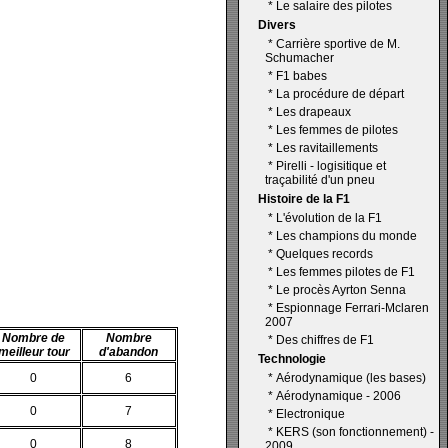
*
Le salaire des pilotes
Divers
*
Carrière sportive de M.
Schumacher
*
F1 babes
*
La procédure de départ
*
Les drapeaux
*
Les femmes de pilotes
*
Les ravitaillements
*
Pirelli - logisitique et
traçabilité d'un pneu
Histoire de la F1
*
L'évolution de la F1
*
Les champions du monde
*
Quelques records
*
Les femmes pilotes de F1
*
Le procès Ayrton Senna
*
Espionnage Ferrari-Mclaren
2007
Nombre de
Nombre
*
Des chiffres de F1
meilleur tour
d'abandon
Technologie
0
6
*
Aérodynamique (les bases)
*
Aérodynamique - 2006
0
7
*
Electronique
*
KERS (son fonctionnement) -
0
8
2009