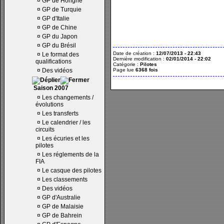
¤
GP de Hongrie
¤
GP de Turquie
¤
GP d'Italie
¤
GP de Chine
¤
GP du Japon
¤
GP du Brésil
Date de création :
12/07/2013 - 22:43
¤
Le format des
Dernière modification :
02/01/2014 - 22:02
qualifications
Catégorie :
Pilotes
¤
Des vidéos
Page lue
6368 fois
Saison 2007
¤
Les changements /
évolutions
¤
Les transferts
¤
Le calendrier / les
circuits
¤
Les écuries et les
pilotes
¤
Les réglements de la
FIA
¤
Le casque des pilotes
¤
Les classements
¤
Des vidéos
¤
GP d'Australie
¤
GP de Malaisie
¤
GP de Bahrein