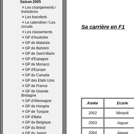
Saison 2005
¤
Les changements /
évolutions
¤
Les transferts
¤
Le calendrier / Les
Sa carrière en F1
circuits
¤
Les classements
¤
GP d'Australie
¤
GP de Malaisie
¤
GP de Bahrein
¤
GP de Saint Marin
¤
GP d'Espagne
¤
GP de Monaco
¤
GP d'Europe
¤
GP du Canada
¤
GP des Etats Unis
¤
GP de France
¤
GP de Grande
Bretagne
¤
GP d'Allemagne
Année
Ecurie
¤
GP de Hongrie
¤
GP de Turquie
2002
Minardi
¤
GP d'Italie
¤
GP de Belgique
2003
Jaguar
¤
GP du Brésil
2004
Jaguar
¤
GP du Japon