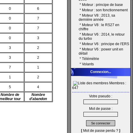
*
Moteur : principe de base
0
6
*
Moteur : son fonctionnement
*
Moteur V8 : 2013, sa
0
7
dernière année
*
Moteur V8 : le RS27 en
0
7
chiffre
*
Moteur V6 : 2014, le retour
0
3
du turbo
*
Moteur V6 : principe de l'ERS
3
2
*
Moteur V6 : power unit en
détail
3
2
*
Télémétrie
*
Volants
7
1
Connexion...
1
2
Membres :
5
4
647
Nombre de
Nombre
Votre pseudo :
meilleur tour
d'abandon
Mot de passe :
[
Mot de passe perdu ?
]