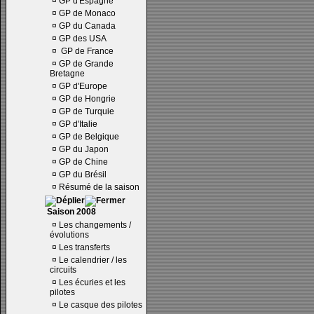
¤
GP d'Espagne
¤
GP de Monaco
¤
GP du Canada
¤
GP des USA
¤
GP de France
¤
GP de Grande
Bretagne
¤
GP d'Europe
¤
GP de Hongrie
¤
GP de Turquie
¤
GP d'Italie
¤
GP de Belgique
¤
GP du Japon
¤
GP de Chine
¤
GP du Brésil
¤
Résumé de la saison
Saison 2008
¤
Les changements /
évolutions
¤
Les transferts
¤
Le calendrier / les
circuits
¤
Les écuries et les
pilotes
¤
Le casque des pilotes