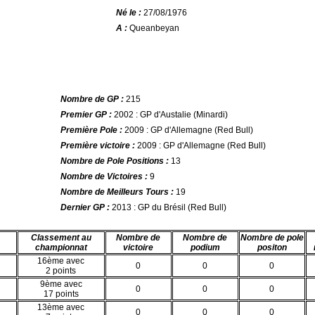
Né le :
27/08/1976
A :
Queanbeyan
Nombre de GP :
215
Premier GP :
2002 : GP d'Austalie (Minardi)
Première Pole :
2009 : GP d'Allemagne (Red Bull)
Première victoire :
2009 : GP d'Allemagne (Red Bull)
Nombre de Pole Positions :
13
Nombre de Victoires :
9
Nombre de Meilleurs Tours :
19
Dernier GP :
2013 : GP du Brésil (Red Bull)
Classement au
Nombre de
Nombre de
Nombre de pole
championnat
victoire
podium
positon
16ème avec
0
0
0
2 points
9ème avec
0
0
0
17 points
13ème avec
0
0
0