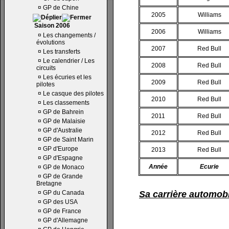
¤
GP de Chine
2005
Williams
Saison 2006
2006
Williams
¤
Les changements /
évolutions
2007
Red Bull
¤
Les transferts
¤
Le calendrier / Les
2008
Red Bull
circuits
¤
Les écuries et les
2009
Red Bull
pilotes
¤
Le casque des pilotes
2010
Red Bull
¤
Les classements
¤
GP de Bahrein
2011
Red Bull
¤
GP de Malaisie
¤
GP d'Australie
2012
Red Bull
¤
GP de Saint Marin
¤
GP d'Europe
2013
Red Bull
¤
GP d'Espagne
Année
Ecurie
¤
GP de Monaco
¤
GP de Grande
Bretagne
¤
GP du Canada
Sa carrière automobi
¤
GP des USA
¤
GP de France
¤
GP d'Allemagne