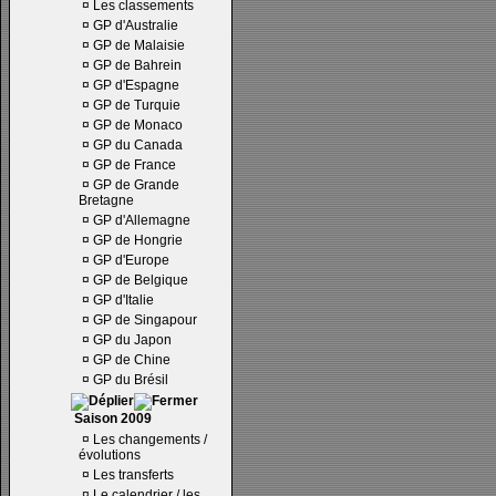
¤
Les classements
¤
GP d'Australie
¤
GP de Malaisie
¤
GP de Bahrein
¤
GP d'Espagne
¤
GP de Turquie
¤
GP de Monaco
¤
GP du Canada
¤
GP de France
¤
GP de Grande
Bretagne
¤
GP d'Allemagne
¤
GP de Hongrie
¤
GP d'Europe
¤
GP de Belgique
¤
GP d'Italie
¤
GP de Singapour
¤
GP du Japon
¤
GP de Chine
¤
GP du Brésil
Saison 2009
¤
Les changements /
évolutions
¤
Les transferts
¤
Le calendrier / les