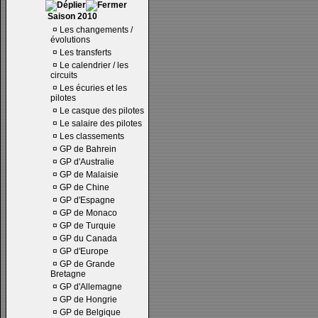
Saison 2010
¤
Les changements /
évolutions
¤
Les transferts
¤
Le calendrier / les
circuits
¤
Les écuries et les
pilotes
¤
Le casque des pilotes
¤
Le salaire des pilotes
¤
Les classements
¤
GP de Bahrein
¤
GP d'Australie
¤
GP de Malaisie
¤
GP de Chine
¤
GP d'Espagne
¤
GP de Monaco
¤
GP de Turquie
¤
GP du Canada
¤
GP d'Europe
¤
GP de Grande
Bretagne
¤
GP d'Allemagne
¤
GP de Hongrie
¤
GP de Belgique