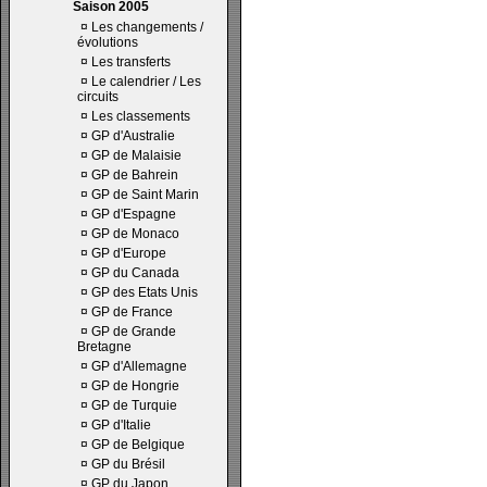
Saison 2005
¤
Les changements /
évolutions
¤
Les transferts
¤
Le calendrier / Les
circuits
¤
Les classements
¤
GP d'Australie
¤
GP de Malaisie
¤
GP de Bahrein
¤
GP de Saint Marin
¤
GP d'Espagne
¤
GP de Monaco
¤
GP d'Europe
¤
GP du Canada
¤
GP des Etats Unis
¤
GP de France
¤
GP de Grande
Bretagne
¤
GP d'Allemagne
¤
GP de Hongrie
¤
GP de Turquie
¤
GP d'Italie
¤
GP de Belgique
¤
GP du Brésil
¤
GP du Japon