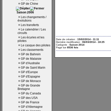
¤
GP de Chine
Saison 2006
¤
Les changements /
évolutions
¤
Les transferts
¤
Le calendrier / Les
circuits
¤
Les écuries et les
Date de création :
15/02/2014 - 11:11
pilotes
Dernière modification :
06/03/2014 - 18:25
Catégorie :
Saison 2014
¤
Le casque des pilotes
Page lue
8536 fois
¤
Les classements
¤
GP de Bahrein
¤
GP de Malaisie
¤
GP d'Australie
¤
GP de Saint Marin
¤
GP d'Europe
¤
GP d'Espagne
¤
GP de Monaco
¤
GP de Grande
Bretagne
¤
GP du Canada
¤
GP des USA
¤
GP de France
¤
GP d'Allemagne