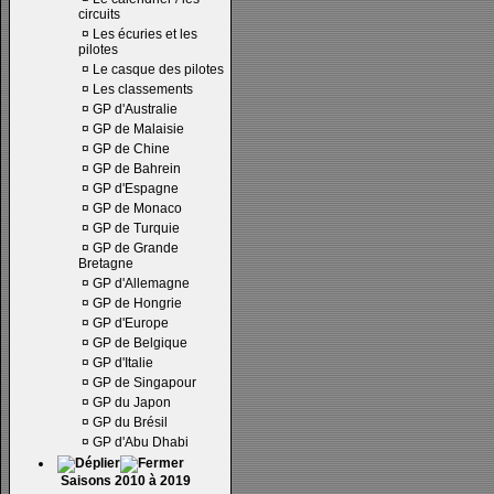
circuits
¤
Les écuries et les
pilotes
¤
Le casque des pilotes
¤
Les classements
¤
GP d'Australie
¤
GP de Malaisie
¤
GP de Chine
¤
GP de Bahrein
¤
GP d'Espagne
¤
GP de Monaco
¤
GP de Turquie
¤
GP de Grande
Bretagne
¤
GP d'Allemagne
¤
GP de Hongrie
¤
GP d'Europe
¤
GP de Belgique
¤
GP d'Italie
¤
GP de Singapour
¤
GP du Japon
¤
GP du Brésil
¤
GP d'Abu Dhabi
Saisons 2010 à 2019