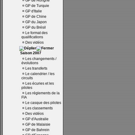
¤
GP de Hongrie
¤
GP de Turquie
¤
GP d'Italie
¤
GP de Chine
¤
GP du Japon
¤
GP du Brésil
¤
Le format des
qualifications
¤
Des vidéos
Saison 2007
¤
Les changements /
évolutions
¤
Les transferts
¤
Le calendrier / les
circuits
¤
Les écuries et les
pilotes
¤
Les réglements de la
FIA
¤
Le casque des pilotes
¤
Les classements
¤
Des vidéos
¤
GP d'Australie
¤
GP de Malaisie
¤
GP de Bahrein