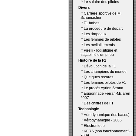
*
Le salaire des pilotes
Divers
*
Carrière sportive de M.
Schumacher
*
F1 babes
*
La procédure de départ
*
Les drapeaux
*
Les femmes de pilotes
*
Les ravitaillements
*
Pirelli - logisitique et
traçabilité d'un pneu
Histoire de la F1
*
L'évolution de la F1
*
Les champions du monde
*
Quelques records
*
Les femmes pilotes de F1
*
Le procès Ayrton Senna
*
Espionnage Ferrari-Mclaren
2007
*
Des chiffres de F1
Technologie
*
Aérodynamique (les bases)
*
Aérodynamique - 2006
*
Electronique
*
KERS (son fonctionnement) -
2009