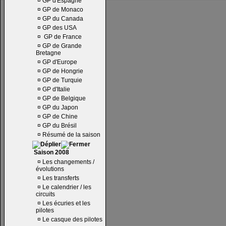
¤
GP d'Espagne
¤
GP de Monaco
¤
GP du Canada
¤
GP des USA
¤
GP de France
¤
GP de Grande
Bretagne
¤
GP d'Europe
¤
GP de Hongrie
¤
GP de Turquie
¤
GP d'Italie
¤
GP de Belgique
¤
GP du Japon
¤
GP de Chine
¤
GP du Brésil
¤
Résumé de la saison
Saison 2008
¤
Les changements /
évolutions
¤
Les transferts
¤
Le calendrier / les
circuits
¤
Les écuries et les
pilotes
¤
Le casque des pilotes