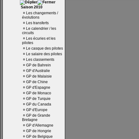
Saison 2010
¤
Les changements /
évolutions
¤
Les transferts
¤
Le calendrier / les
circuits
¤
Les écuries et les
pilotes
¤
Le casque des pilotes
¤
Le salaire des pilotes
¤
Les classements
¤
GP de Bahrein
¤
GP d'Australie
¤
GP de Malaisie
¤
GP de Chine
¤
GP d'Espagne
¤
GP de Monaco
¤
GP de Turquie
¤
GP du Canada
¤
GP d'Europe
¤
GP de Grande
Bretagne
¤
GP d'Allemagne
¤
GP de Hongrie
¤
GP de Belgique