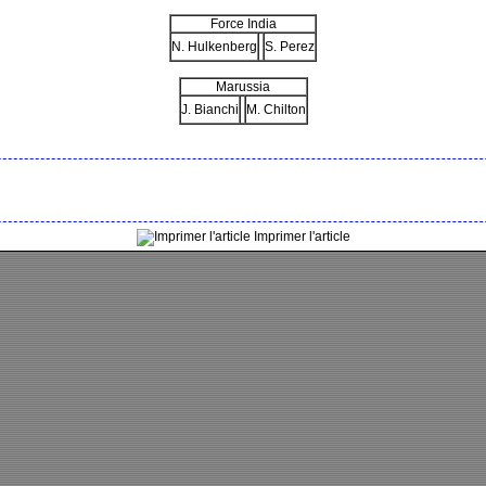
Force India
N. Hulkenberg
S. Perez
Marussia
J. Bianchi
M. Chilton
Imprimer l'article