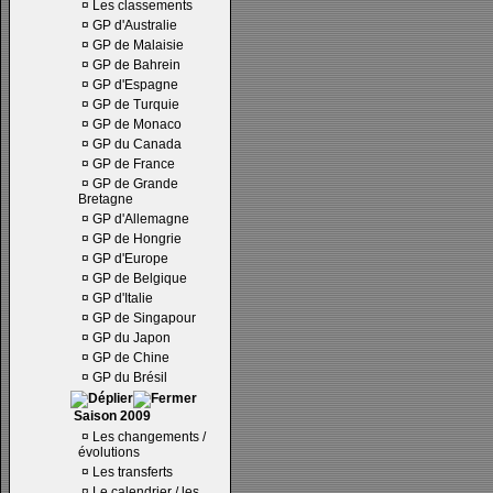
¤
Les classements
¤
GP d'Australie
¤
GP de Malaisie
¤
GP de Bahrein
¤
GP d'Espagne
¤
GP de Turquie
¤
GP de Monaco
¤
GP du Canada
¤
GP de France
¤
GP de Grande
Bretagne
¤
GP d'Allemagne
¤
GP de Hongrie
¤
GP d'Europe
¤
GP de Belgique
¤
GP d'Italie
¤
GP de Singapour
¤
GP du Japon
¤
GP de Chine
¤
GP du Brésil
Saison 2009
¤
Les changements /
évolutions
¤
Les transferts
¤
Le calendrier / les