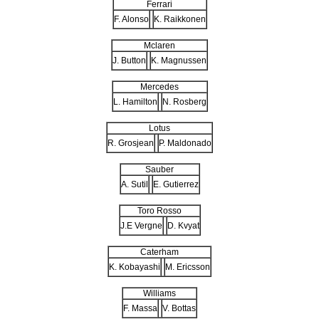
Ferrari
F. Alonso
K. Raikkonen
Mclaren
J. Button
K. Magnussen
Mercedes
L. Hamilton
N. Rosberg
Lotus
R. Grosjean
P. Maldonado
Sauber
A. Sutil
E. Gutierrez
Toro Rosso
J.E Vergne
D. Kvyat
Caterham
K. Kobayashi
M. Ericsson
Williams
F. Massa
V. Bottas